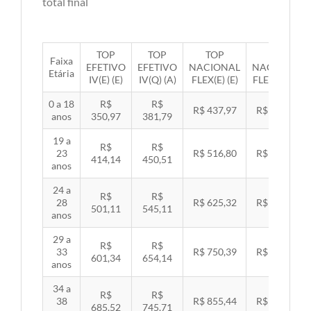
total final
TOP
TOP
TOP
TOP
Faixa
EFETIVO
EFETIVO
NACIONAL
NACIONAL
Etária
IV(E) (E)
IV(Q) (A)
FLEX(E) (E)
FLEX(Q) (A)
0 a 18
R$
R$
R$ 437,97
R$ 451,33
anos
350,97
381,79
19 a
R$
R$
23
R$ 516,80
R$ 532,57
414,14
450,51
anos
24 a
R$
R$
28
R$ 625,32
R$ 644,40
501,11
545,11
anos
29 a
R$
R$
33
R$ 750,39
R$ 773,29
601,34
654,14
anos
34 a
R$
R$
38
R$ 855,44
R$ 881,54
685,52
745,71