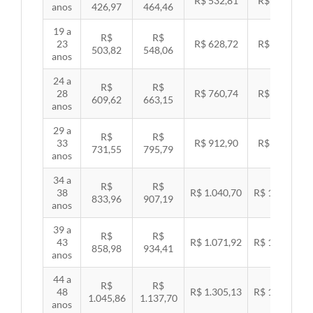
R$ 532,81
R$ 549,06
anos
426,97
464,46
19 a
R$
R$
23
R$ 628,72
R$ 647,89
503,82
548,06
anos
24 a
R$
R$
28
R$ 760,74
R$ 783,94
609,62
663,15
anos
29 a
R$
R$
33
R$ 912,90
R$ 940,74
731,55
795,79
anos
34 a
R$
R$
38
R$ 1.040,70
R$ 1.072,43
833,96
907,19
anos
39 a
R$
R$
43
R$ 1.071,92
R$ 1.104,60
858,98
934,41
anos
44 a
R$
R$
48
R$ 1.305,13
R$ 1.344,92
1.045,86
1.137,70
anos