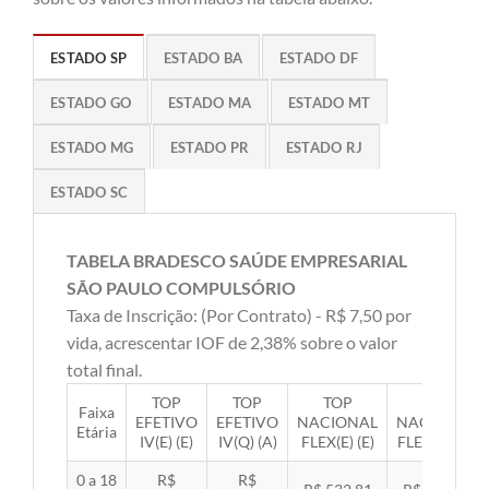
ESTADO SP
ESTADO BA
ESTADO DF
ESTADO GO
ESTADO MA
ESTADO MT
ESTADO MG
ESTADO PR
ESTADO RJ
ESTADO SC
TABELA BRADESCO SAÚDE EMPRESARIAL
SÃO PAULO COMPULSÓRIO
Taxa de Inscrição: (Por Contrato) - R$ 7,50 por
vida, acrescentar IOF de 2,38% sobre o valor
total final.
TOP
TOP
TOP
TOP
Faixa
EFETIVO
EFETIVO
NACIONAL
NACIONAL
Etária
IV(E) (E)
IV(Q) (A)
FLEX(E) (E)
FLEX(Q) (A)
0 a 18
R$
R$