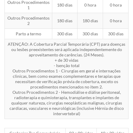
Outros Procedimentos
180 dias
0 hora
0 hora
1
Outros Procedimentos
180 dias
180 dias
0 hora
2
Parto a termo
300 dias
300 dias
300 dias
ATENÇÃO: A Cobertura Parcial Temporária (CPT) para doenças
ou lesões preexistentes será aplicada independentemente do
aproveitamento de carências. (24 Meses).
+ de 30 vidas
- Isenção total
Outros Procedimentos 1 - Cirurgias em geral e internações
clinicas, bem como exames complementares e terapias que
necessitam de verificação prévia de cobertura, exceto os
procedimentos mencionados no item 2.
Outros Procedimentos 2 - Hemodiálise e diálise peritoneal,
radioterapia e quimioterapia, transplantes e implantes de
qualquer natureza, cirurgias neoplásticas malignas, cirurgias
cardíacas, vasculares e neurológicas (inclusive Hérnia de disco
intervertebral)