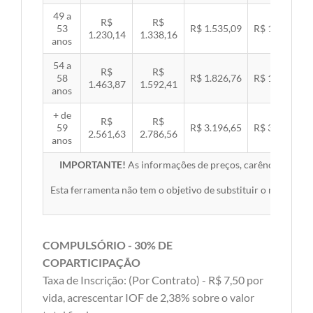
49 a
R$
R$
53
R$ 1.535,09
R$ 1.581,89
1.230,14
1.338,16
anos
54 a
R$
R$
58
R$ 1.826,76
R$ 1.882,45
1.463,87
1.592,41
anos
+ de
R$
R$
59
R$ 3.196,65
R$ 3.294,10
2.561,63
2.786,56
anos
IMPORTANTE!
As informações de preços, carências, redes,
Esta ferramenta não tem o objetivo de substituir o material 
COMPULSÓRIO - 30% DE
COPARTICIPAÇÃO
Taxa de Inscrição: (Por Contrato) - R$ 7,50 por
vida, acrescentar IOF de 2,38% sobre o valor