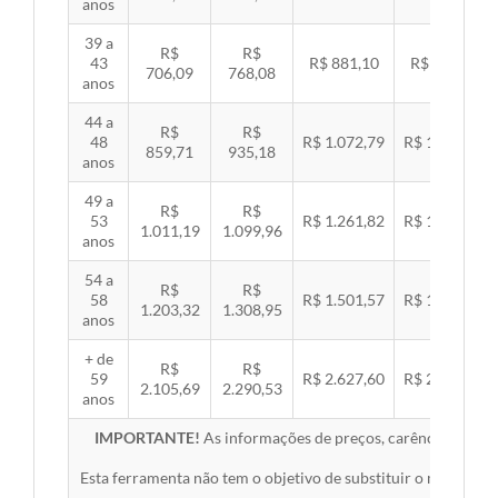
anos
39 a
R$
R$
43
R$ 881,10
R$ 907,99
706,09
768,08
anos
44 a
R$
R$
48
R$ 1.072,79
R$ 1.105,53
859,71
935,18
anos
49 a
R$
R$
53
R$ 1.261,82
R$ 1.300,32
1.011,19
1.099,96
anos
54 a
R$
R$
58
R$ 1.501,57
R$ 1.547,38
1.203,32
1.308,95
anos
+ de
R$
R$
59
R$ 2.627,60
R$ 2.707,76
2.105,69
2.290,53
anos
IMPORTANTE!
As informações de preços, carências, redes,
Esta ferramenta não tem o objetivo de substituir o material 