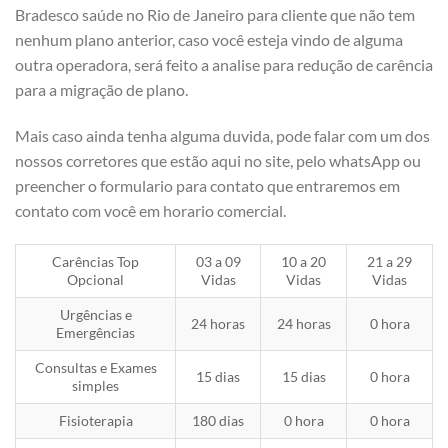
Bradesco saúde no Rio de Janeiro para cliente que não tem
nenhum plano anterior, caso você esteja vindo de alguma
outra operadora, será feito a analise para redução de carência
para a migração de plano.
Mais caso ainda tenha alguma duvida, pode falar com um dos
nossos corretores que estão aqui no site, pelo whatsApp ou
preencher o formulario para contato que entraremos em
contato com você em horario comercial.
Carências Top
03 a 09
10 a 20
21 a 29
Opcional
Vidas
Vidas
Vidas
Urgências e
24 horas
24 horas
0 hora
Emergências
Consultas e Exames
15 dias
15 dias
0 hora
simples
Fisioterapia
180 dias
0 hora
0 hora