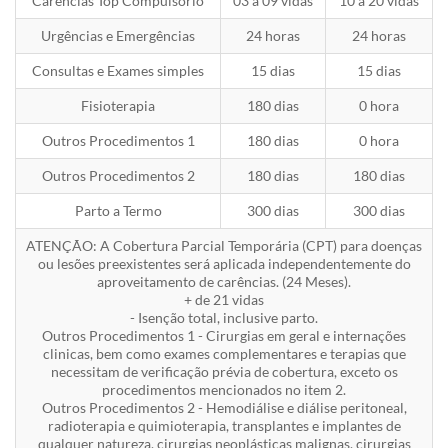
Carências Top Compulsório
03 a 09 vidas
10 a 20 vidas
Urgências e Emergências
24 horas
24 horas
Consultas e Exames simples
15 dias
15 dias
Fisioterapia
180 dias
0 hora
Outros Procedimentos 1
180 dias
0 hora
Outros Procedimentos 2
180 dias
180 dias
Parto a Termo
300 dias
300 dias
ATENÇÃO: A Cobertura Parcial Temporária (CPT) para doenças
ou lesões preexistentes será aplicada independentemente do
aproveitamento de carências. (24 Meses).
+ de 21 vidas
- Isenção total, inclusive parto.
Outros Procedimentos 1 - Cirurgias em geral e internações
clinicas, bem como exames complementares e terapias que
necessitam de verificação prévia de cobertura, exceto os
procedimentos mencionados no item 2.
Outros Procedimentos 2 - Hemodiálise e diálise peritoneal,
radioterapia e quimioterapia, transplantes e implantes de
qualquer natureza, cirurgias neoplásticas malignas, cirurgias