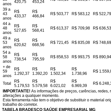
420,75
453,24
anos
39 a
R$
R$
43
R$ 503,77
R$ 583,12
R$ 522,7
433,37
466,84
anos
44 a
R$
R$
48
R$ 613,37
R$ 709,98
R$ 636,5
527,65
568,41
anos
49 a
R$
R$
53
R$ 721,45
R$ 835,08
R$ 748,6
620,62
668,56
anos
54 a
R$
R$
58
R$ 858,53
R$ 993,75
R$ 890,9
738,54
795,59
anos
+ de
R$
R$
R$
R$
59
R$ 1.559,
1.292,37
1.392,20
1.502,34
1.738,96
anos
R$
R$
R$
R$
Total
R$ 6.248,
5.179,53
5.579,58
6.021,02
6.969,39
IMPORTANTE!
As informações de preços, carências, redes, r
alterações a qualquer momento.
Esta ferramenta não tem o objetivo de substituir o material o
trabalho do corretor.
TABELA BRADESCO SAÚDE EMPRESARIAL MG