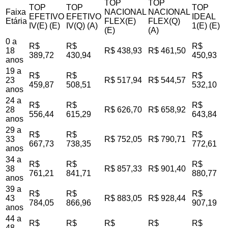
TOP
TOP
TOP
TOP
TOP
Faixa
NACIONAL
NACIONAL
EFETIVO
EFETIVO
IDEAL
Etária
FLEX(E)
FLEX(Q)
IV(E) (E)
IV(Q) (A)
1(E) (E)
(E)
(A)
0 a
R$
R$
R$
18
R$ 438,93
R$ 461,50
389,72
430,94
450,93
anos
19 a
R$
R$
R$
23
R$ 517,94
R$ 544,57
459,87
508,51
532,10
anos
24 a
R$
R$
R$
28
R$ 626,70
R$ 658,92
556,44
615,29
643,84
anos
29 a
R$
R$
R$
33
R$ 752,05
R$ 790,71
667,73
738,35
772,61
anos
34 a
R$
R$
R$
38
R$ 857,33
R$ 901,40
761,21
841,71
880,77
anos
39 a
R$
R$
R$
43
R$ 883,05
R$ 928,44
784,05
866,96
907,19
anos
44 a
R$
R$
R$
R$
R$
48