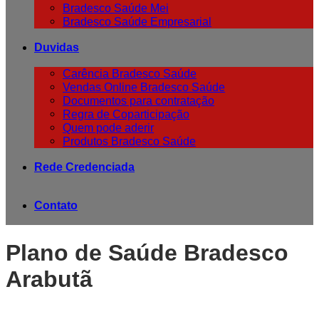
Bradesco Saúde Mei
Bradesco Saúde Empresarial
Duvidas
Carência Bradesco Saúde
Vendas Online Bradesco Saúde
Documentos para contratação
Regra de Coparticipação
Quem pode aderir
Produtos Bradesco Saúde
Rede Credenciada
Contato
Plano de Saúde Bradesco
Arabutã