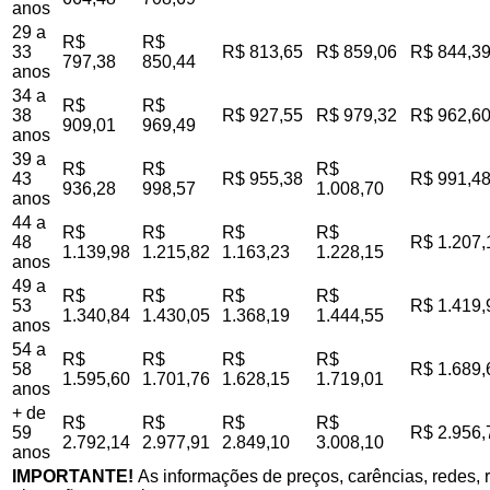
anos
29 a
R$
R$
33
R$ 813,65
R$ 859,06
R$ 844,3
797,38
850,44
anos
34 a
R$
R$
38
R$ 927,55
R$ 979,32
R$ 962,6
909,01
969,49
anos
39 a
R$
R$
R$
43
R$ 955,38
R$ 991,4
936,28
998,57
1.008,70
anos
44 a
R$
R$
R$
R$
48
R$ 1.207,
1.139,98
1.215,82
1.163,23
1.228,15
anos
49 a
R$
R$
R$
R$
53
R$ 1.419,
1.340,84
1.430,05
1.368,19
1.444,55
anos
54 a
R$
R$
R$
R$
58
R$ 1.689,
1.595,60
1.701,76
1.628,15
1.719,01
anos
+ de
R$
R$
R$
R$
59
R$ 2.956,
2.792,14
2.977,91
2.849,10
3.008,10
anos
IMPORTANTE!
As informações de preços, carências, redes, r