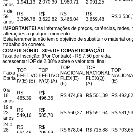
1.941,13
2.070,30
1.980,71
2.091,25
anos
+ de
R$
R$
R$
R$
59
R$ 3.536,
3.396,78
3.622,82
3.466,04
3.659,48
anos
IMPORTANTE!
As informações de preços, carências, redes, r
alterações a qualquer momento.
Esta ferramenta não tem o objetivo de substituir o material o
trabalho do corretor.
COMPULSÓRIO - 30% DE COPARTICIPAÇÃO
Taxa de Inscrição: (Por Contrato) - R$ 7,50 por vida,
acrescentar IOF de 2,38% sobre o valor total final
TOP
TOP
TOP
TOP
TOP
Faixa
NACIONAL
NACIONAL
EFETIVO
EFETIVO
NACIONA
Etária
FLEX(E)
FLEX(Q)
IV(E) (E)
IV(Q) (A)
(E)
(E)
(A)
0 a
R$
R$
18
R$ 474,89
R$ 501,39
R$ 492,8
465,39
496,36
anos
19 a
R$
R$
23
R$ 560,37
R$ 591,64
R$ 581,5
549,16
585,70
anos
24 a
R$
R$
28
R$ 678,04
R$ 715,88
R$ 703,6
664,48
708,69