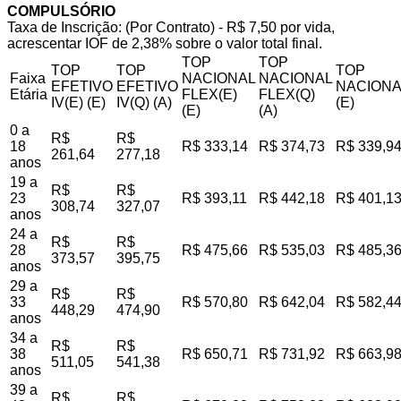
COMPULSÓRIO
Taxa de Inscrição: (Por Contrato) - R$ 7,50 por vida,
acrescentar IOF de 2,38% sobre o valor total final.
TOP
TOP
TOP
TOP
TOP
Faixa
NACIONAL
NACIONAL
EFETIVO
EFETIVO
NACIONA
Etária
FLEX(E)
FLEX(Q)
IV(E) (E)
IV(Q) (A)
(E)
(E)
(A)
0 a
R$
R$
18
R$ 333,14
R$ 374,73
R$ 339,9
261,64
277,18
anos
19 a
R$
R$
23
R$ 393,11
R$ 442,18
R$ 401,1
308,74
327,07
anos
24 a
R$
R$
28
R$ 475,66
R$ 535,03
R$ 485,3
373,57
395,75
anos
29 a
R$
R$
33
R$ 570,80
R$ 642,04
R$ 582,4
448,29
474,90
anos
34 a
R$
R$
38
R$ 650,71
R$ 731,92
R$ 663,9
511,05
541,38
anos
39 a
R$
R$