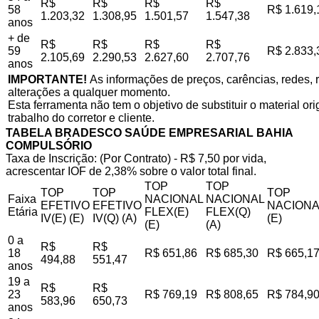
R$
R$
R$
R$
58
R$ 1.619,
1.203,32
1.308,95
1.501,57
1.547,38
anos
+ de
R$
R$
R$
R$
59
R$ 2.833,
2.105,69
2.290,53
2.627,60
2.707,76
anos
IMPORTANTE!
As informações de preços, carências, redes, r
alterações a qualquer momento.
Esta ferramenta não tem o objetivo de substituir o material o
trabalho do corretor e cliente.
TABELA BRADESCO SAÚDE EMPRESARIAL BAHIA
COMPULSÓRIO
Taxa de Inscrição: (Por Contrato) - R$ 7,50 por vida,
acrescentar IOF de 2,38% sobre o valor total final.
TOP
TOP
TOP
TOP
TOP
Faixa
NACIONAL
NACIONAL
EFETIVO
EFETIVO
NACIONA
Etária
FLEX(E)
FLEX(Q)
IV(E) (E)
IV(Q) (A)
(E)
(E)
(A)
0 a
R$
R$
18
R$ 651,86
R$ 685,30
R$ 665,1
494,88
551,47
anos
19 a
R$
R$
23
R$ 769,19
R$ 808,65
R$ 784,9
583,96
650,73
anos