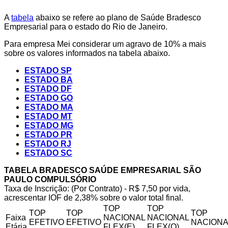
A
tabela
abaixo se refere ao plano de Saúde Bradesco
Empresarial para o estado do Rio de Janeiro.
Para empresa Mei considerar um agravo de 10% a mais
sobre os valores informados na tabela abaixo.
ESTADO SP
ESTADO BA
ESTADO DF
ESTADO GO
ESTADO MA
ESTADO MT
ESTADO MG
ESTADO PR
ESTADO RJ
ESTADO SC
TABELA BRADESCO SAÚDE EMPRESARIAL SÃO
PAULO COMPULSÓRIO
Taxa de Inscrição: (Por Contrato) - R$ 7,50 por vida,
acrescentar IOF de 2,38% sobre o valor total final.
TOP
TOP
TOP
TOP
TOP
Faixa
NACIONAL
NACIONAL
EFETIVO
EFETIVO
NACIONA
Etária
FLEX(E)
FLEX(Q)