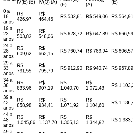
IV(E) (E)
IV(Q) (A)
(E)
(E)
(A)
0 a
R$
R$
18
R$ 532,81
R$ 549,06
R$ 564,9
426,97
464,46
anos
19 a
R$
R$
23
R$ 628,72
R$ 647,89
R$ 666,5
503,82
548,06
anos
24 a
R$
R$
28
R$ 760,74
R$ 783,94
R$ 806,5
609,62
663,15
anos
29 a
R$
R$
33
R$ 912,90
R$ 940,74
R$ 967,8
731,55
795,79
anos
34 a
R$
R$
R$
R$
38
R$ 1.103,
833,96
907,19
1.040,70
1.072,43
anos
39 a
R$
R$
R$
R$
43
R$ 1.136,
858,98
934,41
1.071,92
1.104,60
anos
44 a
R$
R$
R$
R$
48
R$ 1.383,
1.045,86
1.137,70
1.305,13
1.344,92
anos
49 a