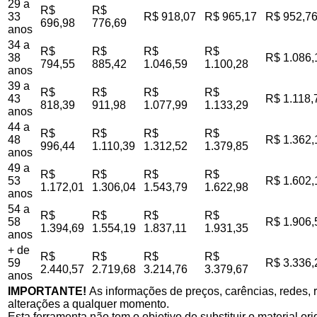
29 a
R$
R$
33
R$ 918,07
R$ 965,17
R$ 952,7
696,98
776,69
anos
34 a
R$
R$
R$
R$
38
R$ 1.086,
794,55
885,42
1.046,59
1.100,28
anos
39 a
R$
R$
R$
R$
43
R$ 1.118,
818,39
911,98
1.077,99
1.133,29
anos
44 a
R$
R$
R$
R$
48
R$ 1.362,
996,44
1.110,39
1.312,52
1.379,85
anos
49 a
R$
R$
R$
R$
53
R$ 1.602,
1.172,01
1.306,04
1.543,79
1.622,98
anos
54 a
R$
R$
R$
R$
58
R$ 1.906,
1.394,69
1.554,19
1.837,11
1.931,35
anos
+ de
R$
R$
R$
R$
59
R$ 3.336,
2.440,57
2.719,68
3.214,76
3.379,67
anos
IMPORTANTE!
As informações de preços, carências, redes, r
alterações a qualquer momento.
Esta ferramenta não tem o objetivo de substituir o material o