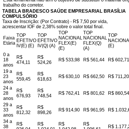
trabalho do corretor.
TABELA BRADESCO SAÚDE EMPRESARIAL BRASÍLIA
COMPULSÓRIO
Taxa de Inscrição: (Por Contrato) - R$ 7,50 por vida,
acrescentar IOF de 2,38% sobre o valor total final.
TOP
TOP
TOP
TOP
TOP
Faixa
NACIONAL
NACIONAL
EFETIVO
EFETIVO
NACIONA
Etária
FLEX(E)
FLEX(Q)
IV(E) (E)
IV(Q) (A)
(E)
(E)
(A)
0 a
R$
R$
18
R$ 533,98
R$ 561,44
R$ 602,7
474,11
524,26
anos
19 a
R$
R$
23
R$ 630,10
R$ 662,50
R$ 711,20
559,45
618,63
anos
24 a
R$
R$
28
R$ 762,41
R$ 801,62
R$ 860,5
676,93
748,54
anos
29 a
R$
R$
33
R$ 914,90
R$ 961,95
R$ 1.032,
812,32
898,26
anos
34 a
R$
R$
R$
R$
38
R$ 1.177,