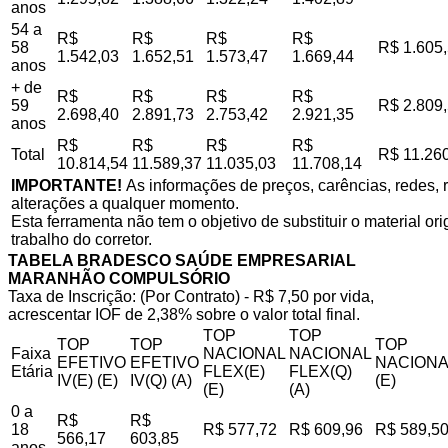
anos
54 a
R$
R$
R$
R$
58
R$ 1.605
1.542,03
1.652,51
1.573,47
1.669,44
anos
+ de
R$
R$
R$
R$
59
R$ 2.809
2.698,40
2.891,73
2.753,42
2.921,35
anos
R$
R$
R$
R$
Total
R$ 11.26
10.814,54
11.589,37
11.035,03
11.708,14
IMPORTANTE!
As informações de preços, carências, redes, r
alterações a qualquer momento.
Esta ferramenta não tem o objetivo de substituir o material o
trabalho do corretor.
TABELA BRADESCO SAÚDE EMPRESARIAL
MARANHÃO COMPULSÓRIO
Taxa de Inscrição: (Por Contrato) - R$ 7,50 por vida,
acrescentar IOF de 2,38% sobre o valor total final.
TOP
TOP
TOP
TOP
TOP
Faixa
NACIONAL
NACIONAL
EFETIVO
EFETIVO
NACIONA
Etária
FLEX(E)
FLEX(Q)
IV(E) (E)
IV(Q) (A)
(E)
(E)
(A)
0 a
R$
R$
18
R$ 577,72
R$ 609,96
R$ 589,5
566,17
603,85
anos