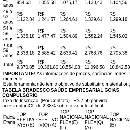
954,63
1.055,58
1.075,17
1.130,43
1.104,56
anos
49 a
R$
R$
R$
R$
R$
53
1.122,84
1.241,57
1.264,61
1.329,61
1.299,18
anos
54 a
R$
R$
R$
R$
R$
58
1.336,18
1.477,47
1.504,89
1.582,24
1.546,02
anos
+ de
R$
R$
R$
R$
R$
59
2.338,18
2.585,42
2.633,41
2.768,76
2.705,38
anos
R$
R$
R$
R$
R$
Total
9.370,85
10.361,80
10.554,08
11.096,58
10.842,58
IMPORTANTE!
As informações de preços, carências, redes, r
momento.
Esta ferramenta não tem o objetivo de substituir o material or
TABELA BRADESCO SAÚDE EMPRESARIAL GOIAS
COMPULSÓRIO
Taxa de Inscrição: (Por Contrato) - R$ 7,50 por vida,
acrescentar IOF de 2,38% sobre o valor total final.
TOP
TOP
TOP
TOP
TOP
Faixa
NACIONAL
NACIONAL
EFETIVO
EFETIVO
NACIONA
Etária
FLEX(E)
FLEX(Q)
IV(E) (E)
IV(Q) (A)
(E)
(E)
(A)