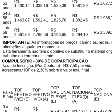
R$
R$
R$
R$
53
R$ 1.627,
1.230,14
1.338,16
1.535,09
1.581,89
anos
54 a
R$
R$
R$
R$
58
R$ 1.936,
1.463,87
1.592,41
1.826,76
1.882,45
anos
+ de
R$
R$
R$
R$
59
R$ 3.389,
2.561,63
2.786,56
3.196,65
3.294,10
anos
IMPORTANTE!
As informações de preços, carências, redes, r
alterações a qualquer momento.
Esta ferramenta não tem o objetivo de substituir o material o
trabalho do corretor e cliente.
COMPULSÓRIO - 30% DE COPARTICIPAÇÃO
Taxa de Inscrição: (Por Contrato) - R$ 7,50 por vida,
acrescentar IOF de 2,38% sobre o valor total final
TOP
TOP
TOP
TOP
TOP
Faixa
NACIONAL
NACIONAL
EFETIVO
EFETIVO
NACIONA
Etária
FLEX(E)
FLEX(Q)
IV(E) (E)
IV(Q) (A)
(E)
(E)
(A)
0 a
R$
R$
18
R$ 437,97
R$ 451,33
R$ 472,2