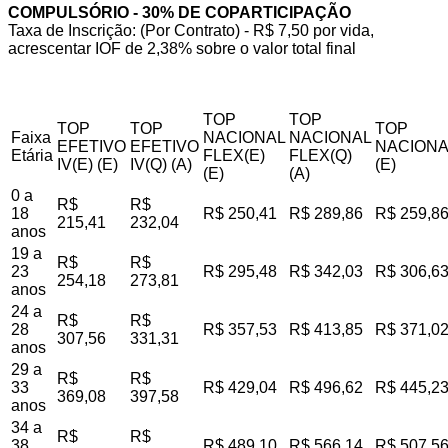
COMPULSÓRIO - 30% DE COPARTICIPAÇÃO
Taxa de Inscrição: (Por Contrato) - R$ 7,50 por vida,
acrescentar IOF de 2,38% sobre o valor total final
TOP
TOP
TOP
TOP
TOP
Faixa
NACIONAL
NACIONAL
EFETIVO
EFETIVO
NACIONA
Etária
FLEX(E)
FLEX(Q)
IV(E) (E)
IV(Q) (A)
(E)
(E)
(A)
0 a
R$
R$
18
R$ 250,41
R$ 289,86
R$ 259,8
215,41
232,04
anos
19 a
R$
R$
23
R$ 295,48
R$ 342,03
R$ 306,6
254,18
273,81
anos
24 a
R$
R$
28
R$ 357,53
R$ 413,85
R$ 371,0
307,56
331,31
anos
29 a
R$
R$
33
R$ 429,04
R$ 496,62
R$ 445,2
369,08
397,58
anos
34 a
R$
R$
38
R$ 489,10
R$ 566,14
R$ 507,5