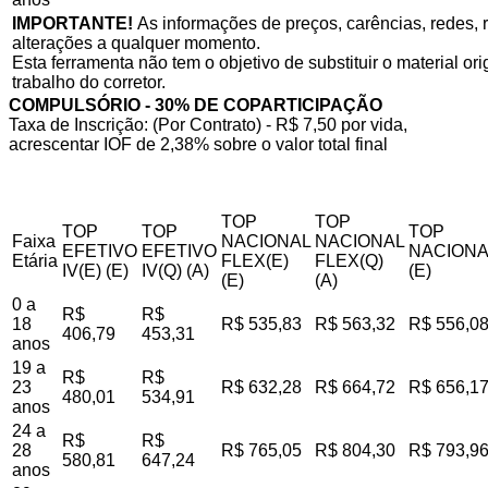
IMPORTANTE!
As informações de preços, carências, redes, r
alterações a qualquer momento.
Esta ferramenta não tem o objetivo de substituir o material o
trabalho do corretor.
COMPULSÓRIO - 30% DE COPARTICIPAÇÃO
Taxa de Inscrição: (Por Contrato) - R$ 7,50 por vida,
acrescentar IOF de 2,38% sobre o valor total final
TOP
TOP
TOP
TOP
TOP
Faixa
NACIONAL
NACIONAL
EFETIVO
EFETIVO
NACIONA
Etária
FLEX(E)
FLEX(Q)
IV(E) (E)
IV(Q) (A)
(E)
(E)
(A)
0 a
R$
R$
18
R$ 535,83
R$ 563,32
R$ 556,0
406,79
453,31
anos
19 a
R$
R$
23
R$ 632,28
R$ 664,72
R$ 656,1
480,01
534,91
anos
24 a
R$
R$
28
R$ 765,05
R$ 804,30
R$ 793,9
580,81
647,24
anos