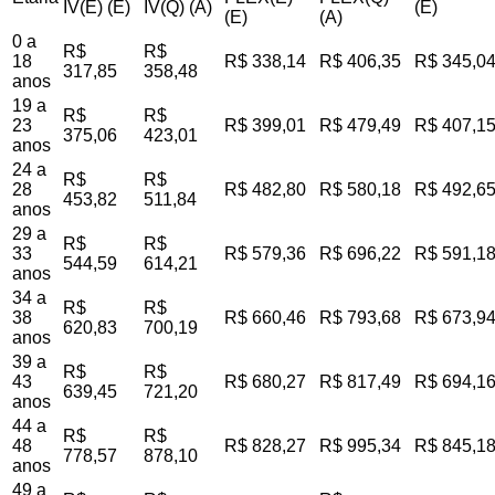
IV(E) (E)
IV(Q) (A)
(E)
(E)
(A)
0 a
R$
R$
18
R$ 338,14
R$ 406,35
R$ 345,0
317,85
358,48
anos
19 a
R$
R$
23
R$ 399,01
R$ 479,49
R$ 407,1
375,06
423,01
anos
24 a
R$
R$
28
R$ 482,80
R$ 580,18
R$ 492,6
453,82
511,84
anos
29 a
R$
R$
33
R$ 579,36
R$ 696,22
R$ 591,1
544,59
614,21
anos
34 a
R$
R$
38
R$ 660,46
R$ 793,68
R$ 673,9
620,83
700,19
anos
39 a
R$
R$
43
R$ 680,27
R$ 817,49
R$ 694,1
639,45
721,20
anos
44 a
R$
R$
48
R$ 828,27
R$ 995,34
R$ 845,1
778,57
878,10
anos
49 a