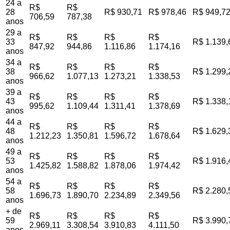
24 a
R$
R$
28
R$ 930,71
R$ 978,46
R$ 949,7
706,59
787,38
anos
29 a
R$
R$
R$
R$
33
R$ 1.139,
847,92
944,86
1.116,86
1.174,16
anos
34 a
R$
R$
R$
R$
38
R$ 1.299,
966,62
1.077,13
1.273,21
1.338,53
anos
39 a
R$
R$
R$
R$
43
R$ 1.338,
995,62
1.109,44
1.311,41
1.378,69
anos
44 a
R$
R$
R$
R$
48
R$ 1.629,
1.212,23
1.350,81
1.596,72
1.678,64
anos
49 a
R$
R$
R$
R$
53
R$ 1.916,
1.425,82
1.588,82
1.878,06
1.974,42
anos
54 a
R$
R$
R$
R$
58
R$ 2.280,
1.696,73
1.890,70
2.234,89
2.349,56
anos
+ de
R$
R$
R$
R$
59
R$ 3.990,
2.969,11
3.308,54
3.910,83
4.111,50
anos