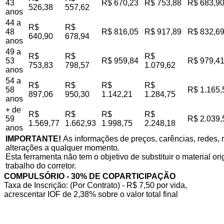
43
R$ 670,23
R$ 753,88
R$ 683,9
526,38
557,62
anos
44 a
R$
R$
48
R$ 816,05
R$ 917,89
R$ 832,6
640,90
678,94
anos
49 a
R$
R$
R$
53
R$ 959,84
R$ 979,4
753,83
798,57
1.079,62
anos
54 a
R$
R$
R$
R$
58
R$ 1.165,
897,06
950,30
1.142,21
1.284,75
anos
+ de
R$
R$
R$
R$
59
R$ 2.039,
1.569,77
1.662,93
1.998,75
2.248,18
anos
IMPORTANTE!
As informações de preços, carências, redes, r
alterações a qualquer momento.
Esta ferramenta não tem o objetivo de substituir o material o
trabalho do corretor.
COMPULSÓRIO - 30% DE COPARTICIPAÇÃO
Taxa de Inscrição: (Por Contrato) - R$ 7,50 por vida,
acrescentar IOF de 2,38% sobre o valor total final