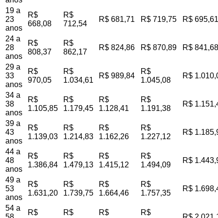
19 a
R$
R$
23
R$ 681,71
R$ 719,75
R$ 695,6
668,08
712,54
anos
24 a
R$
R$
28
R$ 824,86
R$ 870,89
R$ 841,6
808,37
862,17
anos
29 a
R$
R$
R$
33
R$ 989,84
R$ 1.010,
970,05
1.034,61
1.045,08
anos
34 a
R$
R$
R$
R$
38
R$ 1.151,
1.105,85
1.179,45
1.128,41
1.191,38
anos
39 a
R$
R$
R$
R$
43
R$ 1.185,
1.139,03
1.214,83
1.162,26
1.227,12
anos
44 a
R$
R$
R$
R$
48
R$ 1.443,
1.386,84
1.479,13
1.415,12
1.494,09
anos
49 a
R$
R$
R$
R$
53
R$ 1.698,
1.631,20
1.739,75
1.664,46
1.757,35
anos
54 a
R$
R$
R$
R$
58
R$ 2.021,