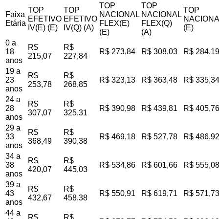
TOP
TOP
TOP
TOP
TOP
Faixa
NACIONAL
NACIONAL
EFETIVO
EFETIVO
NACIONA
Etária
FLEX(E)
FLEX(Q)
IV(E) (E)
IV(Q) (A)
(E)
(E)
(A)
0 a
R$
R$
18
R$ 273,84
R$ 308,03
R$ 284,1
215,07
227,84
anos
19 a
R$
R$
23
R$ 323,13
R$ 363,48
R$ 335,3
253,78
268,85
anos
24 a
R$
R$
28
R$ 390,98
R$ 439,81
R$ 405,7
307,07
325,31
anos
29 a
R$
R$
33
R$ 469,18
R$ 527,78
R$ 486,9
368,49
390,38
anos
34 a
R$
R$
38
R$ 534,86
R$ 601,66
R$ 555,0
420,07
445,03
anos
39 a
R$
R$
43
R$ 550,91
R$ 619,71
R$ 571,7
432,67
458,38
anos
44 a
R$
R$