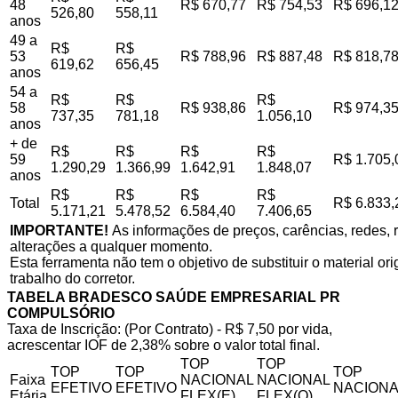
48
R$ 670,77
R$ 754,53
R$ 696,1
526,80
558,11
anos
49 a
R$
R$
53
R$ 788,96
R$ 887,48
R$ 818,7
619,62
656,45
anos
54 a
R$
R$
R$
58
R$ 938,86
R$ 974,3
737,35
781,18
1.056,10
anos
+ de
R$
R$
R$
R$
59
R$ 1.705,
1.290,29
1.366,99
1.642,91
1.848,07
anos
R$
R$
R$
R$
Total
R$ 6.833,
5.171,21
5.478,52
6.584,40
7.406,65
IMPORTANTE!
As informações de preços, carências, redes, r
alterações a qualquer momento.
Esta ferramenta não tem o objetivo de substituir o material o
trabalho do corretor.
TABELA BRADESCO SAÚDE EMPRESARIAL PR
COMPULSÓRIO
Taxa de Inscrição: (Por Contrato) - R$ 7,50 por vida,
acrescentar IOF de 2,38% sobre o valor total final.
TOP
TOP
TOP
TOP
TOP
Faixa
NACIONAL
NACIONAL
EFETIVO
EFETIVO
NACIONA
Etária
FLEX(E)
FLEX(Q)