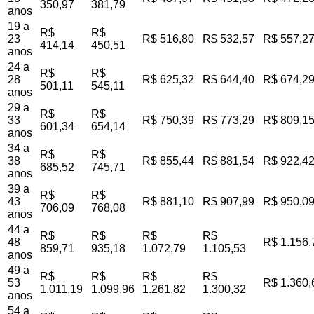
350,97
381,79
anos
19 a
R$
R$
23
R$ 516,80
R$ 532,57
R$ 557,2
414,14
450,51
anos
24 a
R$
R$
28
R$ 625,32
R$ 644,40
R$ 674,2
501,11
545,11
anos
29 a
R$
R$
33
R$ 750,39
R$ 773,29
R$ 809,1
601,34
654,14
anos
34 a
R$
R$
38
R$ 855,44
R$ 881,54
R$ 922,4
685,52
745,71
anos
39 a
R$
R$
43
R$ 881,10
R$ 907,99
R$ 950,0
706,09
768,08
anos
44 a
R$
R$
R$
R$
48
R$ 1.156,
859,71
935,18
1.072,79
1.105,53
anos
49 a
R$
R$
R$
R$
53
R$ 1.360,
1.011,19
1.099,96
1.261,82
1.300,32
anos
54 a