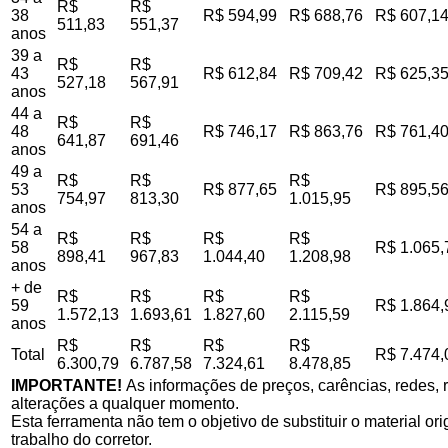
R$
R$
38
R$ 594,99
R$ 688,76
R$ 607,1
511,83
551,37
anos
39 a
R$
R$
43
R$ 612,84
R$ 709,42
R$ 625,3
527,18
567,91
anos
44 a
R$
R$
48
R$ 746,17
R$ 863,76
R$ 761,4
641,87
691,46
anos
49 a
R$
R$
R$
53
R$ 877,65
R$ 895,5
754,97
813,30
1.015,95
anos
54 a
R$
R$
R$
R$
58
R$ 1.065,
898,41
967,83
1.044,40
1.208,98
anos
+ de
R$
R$
R$
R$
59
R$ 1.864,
1.572,13
1.693,61
1.827,60
2.115,59
anos
R$
R$
R$
R$
Total
R$ 7.474,
6.300,79
6.787,58
7.324,61
8.478,85
IMPORTANTE!
As informações de preços, carências, redes, r
alterações a qualquer momento.
Esta ferramenta não tem o objetivo de substituir o material o
trabalho do corretor.