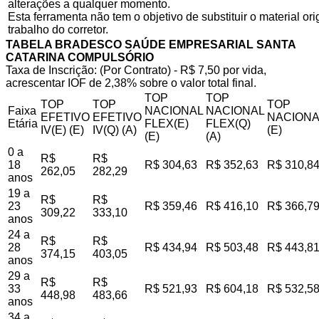
alterações a qualquer momento.
Esta ferramenta não tem o objetivo de substituir o material o
trabalho do corretor.
TABELA BRADESCO SAÚDE EMPRESARIAL SANTA
CATARINA COMPULSÓRIO
Taxa de Inscrição: (Por Contrato) - R$ 7,50 por vida,
acrescentar IOF de 2,38% sobre o valor total final.
TOP
TOP
TOP
TOP
TOP
Faixa
NACIONAL
NACIONAL
EFETIVO
EFETIVO
NACIONA
Etária
FLEX(E)
FLEX(Q)
IV(E) (E)
IV(Q) (A)
(E)
(E)
(A)
0 a
R$
R$
18
R$ 304,63
R$ 352,63
R$ 310,8
262,05
282,29
anos
19 a
R$
R$
23
R$ 359,46
R$ 416,10
R$ 366,7
309,22
333,10
anos
24 a
R$
R$
28
R$ 434,94
R$ 503,48
R$ 443,8
374,15
403,05
anos
29 a
R$
R$
33
R$ 521,93
R$ 604,18
R$ 532,5
448,98
483,66
anos
34 a