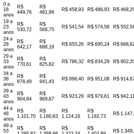
0 a
R$
R$
18
R$ 458,93
R$ 486,93
R$ 468,2
449,76
481,99
anos
19 a
R$
R$
23
R$ 541,54
R$ 574,58
R$ 552,5
530,72
568,75
anos
24 a
R$
R$
28
R$ 655,26
R$ 695,24
R$ 668,6
642,17
688,18
anos
29 a
R$
R$
33
R$ 786,32
R$ 834,29
R$ 802,3
770,61
825,82
anos
34 a
R$
R$
38
R$ 896,40
R$ 951,08
R$ 914,6
878,49
941,43
anos
39 a
R$
R$
43
R$ 923,29
R$ 979,61
R$ 942,1
904,84
969,67
anos
44 a
R$
R$
R$
R$
48
R$ 1.147
1.101,70
1.180,63
1.124,16
1.192,73
anos
49 a
R$
R$
R$
R$
53
R$ 1.349
1.295,82
1.388,66
1.322,24
1.402,89