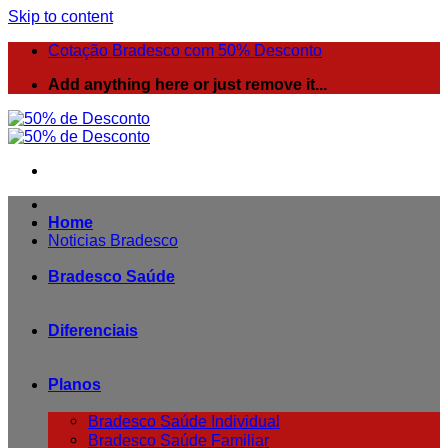
Skip to content
Cotação Bradesco com 50% Desconto
Add anything here or just remove it...
Home
Noticias Bradesco
Bradesco Saúde
Diferenciais
Planos
Bradesco Saúde Individual
Bradesco Saúde Familiar