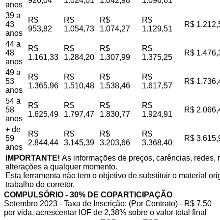
926,04
1.024,01
1.042,98
1.096,61
anos
39 a
R$
R$
R$
R$
43
R$ 1.212,
953,82
1.054,73
1.074,27
1.129,51
anos
44 a
R$
R$
R$
R$
48
R$ 1.476,
1.161,33
1.284,20
1.307,99
1.375,25
anos
49 a
R$
R$
R$
R$
53
R$ 1.736,
1.365,96
1.510,48
1.538,46
1.617,57
anos
54 a
R$
R$
R$
R$
58
R$ 2.066,
1.625,49
1.797,47
1.830,77
1.924,91
anos
+ de
R$
R$
R$
R$
59
R$ 3.615,
2.844,44
3.145,39
3.203,66
3.368,40
anos
IMPORTANTE!
As informações de preços, carências, redes, r
alterações a qualquer momento.
Esta ferramenta não tem o objetivo de substituir o material o
trabalho do corretor.
COMPULSÓRIO - 30% DE COPARTICIPAÇÃO
Setembro 2023 - Taxa de Inscrição: (Por Contrato) - R$ 7,50
por vida, acrescentar IOF de 2,38% sobre o valor total final