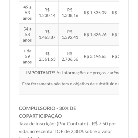
49 a
R$
R$
53
R$ 1.535,09
R$ 1.581,89
1.230,14
1.338,16
anos
54 a
R$
R$
58
R$ 1.826,76
R$ 1.882,45
1.463,87
1.592,41
anos
+ de
R$
R$
59
R$ 3.196,65
R$ 3.294,10
2.561,63
2.786,56
anos
IMPORTANTE!
As informações de preços, carências, redes,
Esta ferramenta não tem o objetivo de substituir o material 
COMPULSÓRIO - 30% DE
COPARTICIPAÇÃO
Taxa de Inscrição: (Por Contrato) - R$ 7,50 por
vida, acrescentar IOF de 2,38% sobre o valor