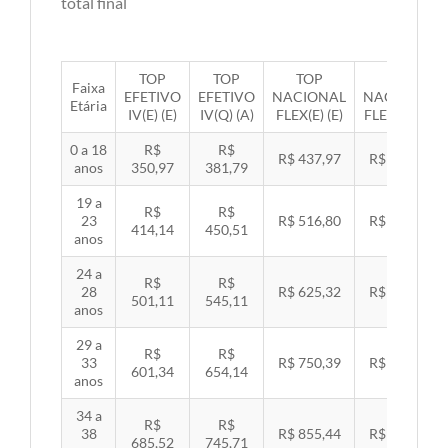
total final
TOP
TOP
TOP
TOP
Faixa
EFETIVO
EFETIVO
NACIONAL
NACIONAL
Etária
IV(E) (E)
IV(Q) (A)
FLEX(E) (E)
FLEX(Q) (A)
0 a 18
R$
R$
R$ 437,97
R$ 451,33
anos
350,97
381,79
19 a
R$
R$
23
R$ 516,80
R$ 532,57
414,14
450,51
anos
24 a
R$
R$
28
R$ 625,32
R$ 644,40
501,11
545,11
anos
29 a
R$
R$
33
R$ 750,39
R$ 773,29
601,34
654,14
anos
34 a
R$
R$
38
R$ 855,44
R$ 881,54
685,52
745,71