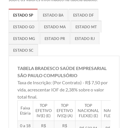
ESTADO SP
ESTADO BA
ESTADO DF
ESTADO GO
ESTADO MA
ESTADO MT
ESTADO MG
ESTADO PR
ESTADO RJ
ESTADO SC
TABELA BRADESCO SAÚDE EMPRESARIAL
SÃO PAULO COMPULSÓRIO
Taxa de Inscrição: (Por Contrato) - R$ 7,50 por
vida, acrescentar IOF de 2,38% sobre o valor
total final.
TOP
TOP
TOP
TOP
Faixa
EFETIVO
EFETIVO
NACIONAL
NACIONAL
Etária
IV(E) (E)
IV(Q) (A)
FLEX(E) (E)
FLEX(Q) (A)
0 a 18
R$
R$