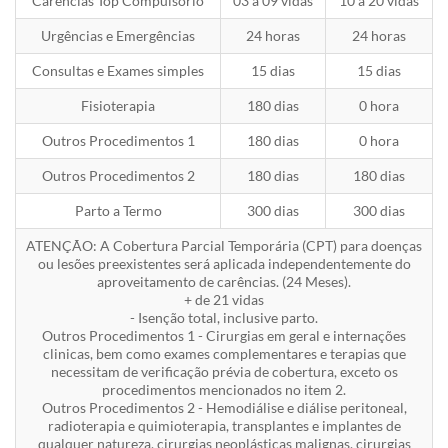
Carências Top Compulsório
03 a 09 vidas
10 a 20 vidas
Urgências e Emergências
24 horas
24 horas
Consultas e Exames simples
15 dias
15 dias
Fisioterapia
180 dias
0 hora
Outros Procedimentos 1
180 dias
0 hora
Outros Procedimentos 2
180 dias
180 dias
Parto a Termo
300 dias
300 dias
ATENÇÃO: A Cobertura Parcial Temporária (CPT) para doenças
ou lesões preexistentes será aplicada independentemente do
aproveitamento de carências. (24 Meses).
+ de 21 vidas
- Isenção total, inclusive parto.
Outros Procedimentos 1 - Cirurgias em geral e internações
clinicas, bem como exames complementares e terapias que
necessitam de verificação prévia de cobertura, exceto os
procedimentos mencionados no item 2.
Outros Procedimentos 2 - Hemodiálise e diálise peritoneal,
radioterapia e quimioterapia, transplantes e implantes de
qualquer natureza, cirurgias neoplásticas malignas, cirurgias