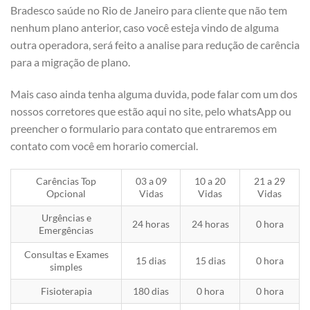
Bradesco saúde no Rio de Janeiro para cliente que não tem
nenhum plano anterior, caso você esteja vindo de alguma
outra operadora, será feito a analise para redução de carência
para a migração de plano.
Mais caso ainda tenha alguma duvida, pode falar com um dos
nossos corretores que estão aqui no site, pelo whatsApp ou
preencher o formulario para contato que entraremos em
contato com você em horario comercial.
Carências Top
03 a 09
10 a 20
21 a 29
Opcional
Vidas
Vidas
Vidas
Urgências e
24 horas
24 horas
0 hora
Emergências
Consultas e Exames
15 dias
15 dias
0 hora
simples
Fisioterapia
180 dias
0 hora
0 hora