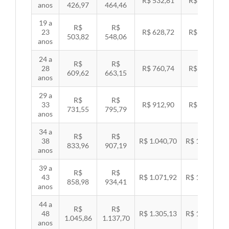
R$ 532,81
R$ 549,06
anos
426,97
464,46
19 a
R$
R$
23
R$ 628,72
R$ 647,89
503,82
548,06
anos
24 a
R$
R$
28
R$ 760,74
R$ 783,94
609,62
663,15
anos
29 a
R$
R$
33
R$ 912,90
R$ 940,74
731,55
795,79
anos
34 a
R$
R$
38
R$ 1.040,70
R$ 1.072,43
833,96
907,19
anos
39 a
R$
R$
43
R$ 1.071,92
R$ 1.104,60
858,98
934,41
anos
44 a
R$
R$
48
R$ 1.305,13
R$ 1.344,92
1.045,86
1.137,70
anos