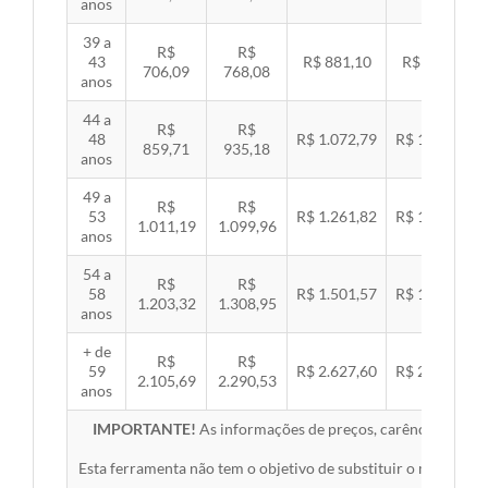
anos
39 a
R$
R$
43
R$ 881,10
R$ 907,99
706,09
768,08
anos
44 a
R$
R$
48
R$ 1.072,79
R$ 1.105,53
859,71
935,18
anos
49 a
R$
R$
53
R$ 1.261,82
R$ 1.300,32
1.011,19
1.099,96
anos
54 a
R$
R$
58
R$ 1.501,57
R$ 1.547,38
1.203,32
1.308,95
anos
+ de
R$
R$
59
R$ 2.627,60
R$ 2.707,76
2.105,69
2.290,53
anos
IMPORTANTE!
As informações de preços, carências, redes,
Esta ferramenta não tem o objetivo de substituir o material 