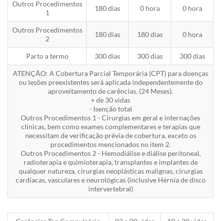
Outros Procedimentos
180 dias
0 hora
0 hora
1
Outros Procedimentos
180 dias
180 dias
0 hora
2
Parto a termo
300 dias
300 dias
300 dias
ATENÇÃO: A Cobertura Parcial Temporária (CPT) para doenças
ou lesões preexistentes será aplicada independentemente do
aproveitamento de carências. (24 Meses).
+ de 30 vidas
- Isenção total
Outros Procedimentos 1 - Cirurgias em geral e internações
clinicas, bem como exames complementares e terapias que
necessitam de verificação prévia de cobertura, exceto os
procedimentos mencionados no item 2.
Outros Procedimentos 2 - Hemodiálise e diálise peritoneal,
radioterapia e quimioterapia, transplantes e implantes de
qualquer natureza, cirurgias neoplásticas malignas, cirurgias
cardíacas, vasculares e neurológicas (inclusive Hérnia de disco
intervertebral)