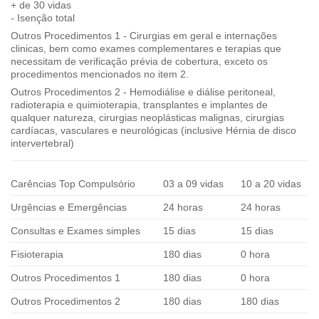
+ de 30 vidas
- Isenção total
Outros Procedimentos 1 - Cirurgias em geral e internações
clinicas, bem como exames complementares e terapias que
necessitam de verificação prévia de cobertura, exceto os
procedimentos mencionados no item 2.
Outros Procedimentos 2 - Hemodiálise e diálise peritoneal,
radioterapia e quimioterapia, transplantes e implantes de
qualquer natureza, cirurgias neoplásticas malignas, cirurgias
cardíacas, vasculares e neurológicas (inclusive Hérnia de disco
intervertebral)
Carências Top Compulsório
03 a 09 vidas
10 a 20 vidas
Urgências e Emergências
24 horas
24 horas
Consultas e Exames simples
15 dias
15 dias
Fisioterapia
180 dias
0 hora
Outros Procedimentos 1
180 dias
0 hora
Outros Procedimentos 2
180 dias
180 dias