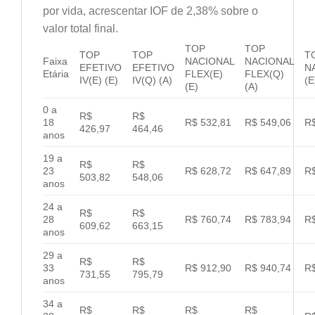
por vida, acrescentar IOF de 2,38% sobre o
valor total final.
TOP
TOP
TOP
TOP
T
Faixa
NACIONAL
NACIONAL
EFETIVO
EFETIVO
N
Etária
FLEX(E)
FLEX(Q)
IV(E) (E)
IV(Q) (A)
(E
(E)
(A)
0 a
R$
R$
18
R$ 532,81
R$ 549,06
R$
426,97
464,46
anos
19 a
R$
R$
23
R$ 628,72
R$ 647,89
R$
503,82
548,06
anos
24 a
R$
R$
28
R$ 760,74
R$ 783,94
R$
609,62
663,15
anos
29 a
R$
R$
33
R$ 912,90
R$ 940,74
R$
731,55
795,79
anos
34 a
R$
R$
R$
R$