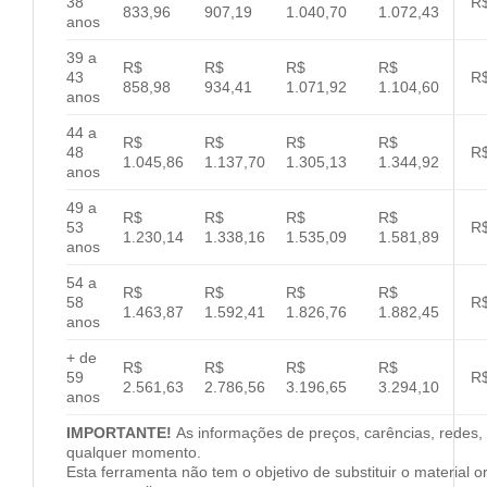
38
R$
833,96
907,19
1.040,70
1.072,43
anos
39 a
R$
R$
R$
R$
43
R$
858,98
934,41
1.071,92
1.104,60
anos
44 a
R$
R$
R$
R$
48
R$
1.045,86
1.137,70
1.305,13
1.344,92
anos
49 a
R$
R$
R$
R$
53
R$
1.230,14
1.338,16
1.535,09
1.581,89
anos
54 a
R$
R$
R$
R$
58
R$
1.463,87
1.592,41
1.826,76
1.882,45
anos
+ de
R$
R$
R$
R$
59
R$
2.561,63
2.786,56
3.196,65
3.294,10
anos
IMPORTANTE!
As informações de preços, carências, redes, 
qualquer momento.
Esta ferramenta não tem o objetivo de substituir o material 