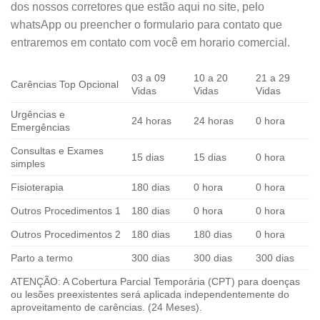
dos nossos corretores que estão aqui no site, pelo
whatsApp ou preencher o formulario para contato que
entraremos em contato com você em horario comercial.
03 a 09
10 a 20
21 a 29
Carências Top Opcional
Vidas
Vidas
Vidas
Urgências e
24 horas
24 horas
0 hora
Emergências
Consultas e Exames
15 dias
15 dias
0 hora
simples
Fisioterapia
180 dias
0 hora
0 hora
Outros Procedimentos 1
180 dias
0 hora
0 hora
Outros Procedimentos 2
180 dias
180 dias
0 hora
Parto a termo
300 dias
300 dias
300 dias
ATENÇÃO: A Cobertura Parcial Temporária (CPT) para doenças
ou lesões preexistentes será aplicada independentemente do
aproveitamento de carências. (24 Meses).