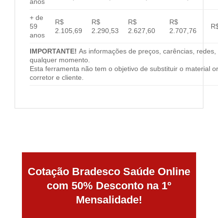
anos
+ de
R$
R$
R$
R$
59
R$
2.105,69
2.290,53
2.627,60
2.707,76
anos
IMPORTANTE!
As informações de preços, carências, redes, 
qualquer momento.
Esta ferramenta não tem o objetivo de substituir o material 
corretor e cliente.
Cotação Bradesco Saúde Online
com 50% Desconto na 1º
Mensalidade!