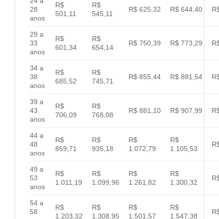
24 a
R$
R$
28
R$ 625,32
R$ 644,40
R$
501,11
545,11
anos
29 a
R$
R$
33
R$ 750,39
R$ 773,29
R$
601,34
654,14
anos
34 a
R$
R$
38
R$ 855,44
R$ 881,54
R$
685,52
745,71
anos
39 a
R$
R$
43
R$ 881,10
R$ 907,99
R$
706,09
768,08
anos
44 a
R$
R$
R$
R$
48
R$
859,71
935,18
1.072,79
1.105,53
anos
49 a
R$
R$
R$
R$
53
R$
1.011,19
1.099,96
1.261,82
1.300,32
anos
54 a
R$
R$
R$
R$
58
R$
1.203,32
1.308,95
1.501,57
1.547,38