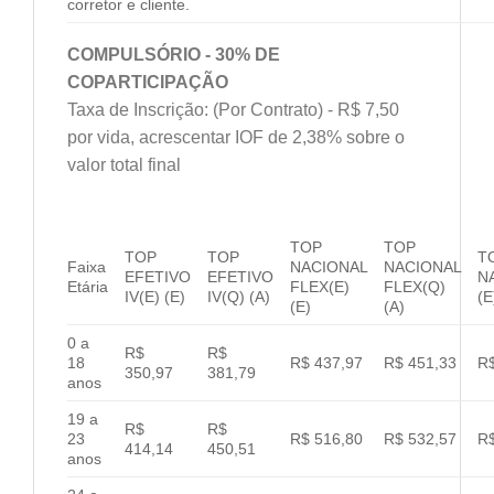
corretor e cliente.
COMPULSÓRIO - 30% DE
COPARTICIPAÇÃO
Taxa de Inscrição: (Por Contrato) - R$ 7,50
por vida, acrescentar IOF de 2,38% sobre o
valor total final
TOP
TOP
TOP
TOP
T
Faixa
NACIONAL
NACIONAL
EFETIVO
EFETIVO
N
Etária
FLEX(E)
FLEX(Q)
IV(E) (E)
IV(Q) (A)
(E
(E)
(A)
0 a
R$
R$
18
R$ 437,97
R$ 451,33
R$
350,97
381,79
anos
19 a
R$
R$
23
R$ 516,80
R$ 532,57
R$
414,14
450,51
anos