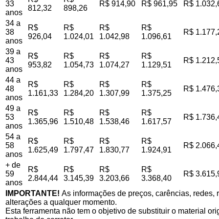
33
R$ 914,90
R$ 961,95
R$ 1.032,
812,32
898,26
anos
34 a
R$
R$
R$
R$
38
R$ 1.177,
926,04
1.024,01
1.042,98
1.096,61
anos
39 a
R$
R$
R$
R$
43
R$ 1.212,
953,82
1.054,73
1.074,27
1.129,51
anos
44 a
R$
R$
R$
R$
48
R$ 1.476,
1.161,33
1.284,20
1.307,99
1.375,25
anos
49 a
R$
R$
R$
R$
53
R$ 1.736,
1.365,96
1.510,48
1.538,46
1.617,57
anos
54 a
R$
R$
R$
R$
58
R$ 2.066,
1.625,49
1.797,47
1.830,77
1.924,91
anos
+ de
R$
R$
R$
R$
59
R$ 3.615,
2.844,44
3.145,39
3.203,66
3.368,40
anos
IMPORTANTE!
As informações de preços, carências, redes, r
alterações a qualquer momento.
Esta ferramenta não tem o objetivo de substituir o material o