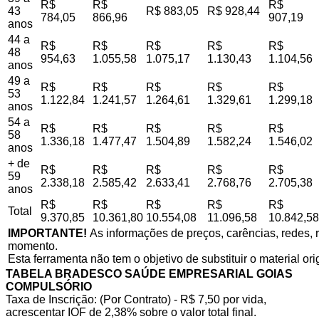
R$
R$
R$
43
R$ 883,05
R$ 928,44
784,05
866,96
907,19
anos
44 a
R$
R$
R$
R$
R$
48
954,63
1.055,58
1.075,17
1.130,43
1.104,56
anos
49 a
R$
R$
R$
R$
R$
53
1.122,84
1.241,57
1.264,61
1.329,61
1.299,18
anos
54 a
R$
R$
R$
R$
R$
58
1.336,18
1.477,47
1.504,89
1.582,24
1.546,02
anos
+ de
R$
R$
R$
R$
R$
59
2.338,18
2.585,42
2.633,41
2.768,76
2.705,38
anos
R$
R$
R$
R$
R$
Total
9.370,85
10.361,80
10.554,08
11.096,58
10.842,58
IMPORTANTE!
As informações de preços, carências, redes, r
momento.
Esta ferramenta não tem o objetivo de substituir o material or
TABELA BRADESCO SAÚDE EMPRESARIAL GOIAS
COMPULSÓRIO
Taxa de Inscrição: (Por Contrato) - R$ 7,50 por vida,
acrescentar IOF de 2,38% sobre o valor total final.