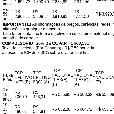
1.696,73
1.890,70
2.234,89
2.349,56
anos
+ de
R$
R$
R$
R$
59
R$ 3.990,
2.969,11
3.308,54
3.910,83
4.111,50
anos
IMPORTANTE!
As informações de preços, carências, redes, r
alterações a qualquer momento.
Esta ferramenta não tem o objetivo de substituir o material o
trabalho do corretor.
COMPULSÓRIO - 30% DE COPARTICIPAÇÃO
Taxa de Inscrição: (Por Contrato) - R$ 7,50 por vida,
acrescentar IOF de 2,38% sobre o valor total final
TOP
TOP
TOP
TOP
TOP
Faixa
NACIONAL
NACIONAL
EFETIVO
EFETIVO
NACIONA
Etária
FLEX(E)
FLEX(Q)
IV(E) (E)
IV(Q) (A)
(E)
(E)
(A)
0 a
R$
R$
18
R$ 535,83
R$ 563,32
R$ 556,0
406,79
453,31
anos
19 a
R$
R$
23
R$ 632,28
R$ 664,72
R$ 656,1
480,01
534,91
anos