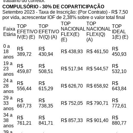
trabalho do corretor.
COMPULSÓRIO - 30% DE COPARTICIPAÇÃO
Setembro 2023 - Taxa de Inscrição: (Por Contrato) - R$ 7,50
por vida, acrescentar IOF de 2,38% sobre o valor total final
TOP
TOP
TOP
TOP
TOP
Faixa
NACIONAL
NACIONAL
EFETIVO
EFETIVO
IDEAL
Etária
FLEX(E)
FLEX(Q)
IV(E) (E)
IV(Q) (A)
1(E) (E)
(E)
(A)
0 a
R$
R$
R$
18
R$ 438,93
R$ 461,50
389,72
430,94
450,93
anos
19 a
R$
R$
R$
23
R$ 517,94
R$ 544,57
459,87
508,51
532,10
anos
24 a
R$
R$
R$
28
R$ 626,70
R$ 658,92
556,44
615,29
643,84
anos
29 a
R$
R$
R$
33
R$ 752,05
R$ 790,71
667,73
738,35
772,61
anos
34 a
R$
R$
R$
38
R$ 857,33
R$ 901,40
761,21
841,71
880,77
anos
39 a