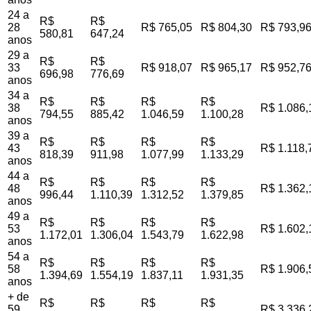
24 a
R$
R$
28
R$ 765,05
R$ 804,30
R$ 793,9
580,81
647,24
anos
29 a
R$
R$
33
R$ 918,07
R$ 965,17
R$ 952,7
696,98
776,69
anos
34 a
R$
R$
R$
R$
38
R$ 1.086,
794,55
885,42
1.046,59
1.100,28
anos
39 a
R$
R$
R$
R$
43
R$ 1.118,
818,39
911,98
1.077,99
1.133,29
anos
44 a
R$
R$
R$
R$
48
R$ 1.362,
996,44
1.110,39
1.312,52
1.379,85
anos
49 a
R$
R$
R$
R$
53
R$ 1.602,
1.172,01
1.306,04
1.543,79
1.622,98
anos
54 a
R$
R$
R$
R$
58
R$ 1.906,
1.394,69
1.554,19
1.837,11
1.931,35
anos
+ de
R$
R$
R$
R$
59
R$ 3.336,