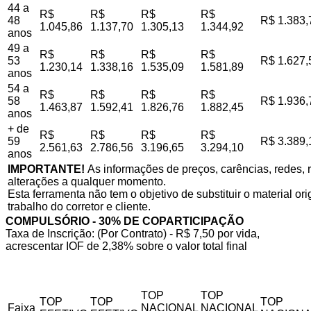
44 a
R$
R$
R$
R$
48
R$ 1.383,
1.045,86
1.137,70
1.305,13
1.344,92
anos
49 a
R$
R$
R$
R$
53
R$ 1.627,
1.230,14
1.338,16
1.535,09
1.581,89
anos
54 a
R$
R$
R$
R$
58
R$ 1.936,
1.463,87
1.592,41
1.826,76
1.882,45
anos
+ de
R$
R$
R$
R$
59
R$ 3.389,
2.561,63
2.786,56
3.196,65
3.294,10
anos
IMPORTANTE!
As informações de preços, carências, redes, r
alterações a qualquer momento.
Esta ferramenta não tem o objetivo de substituir o material o
trabalho do corretor e cliente.
COMPULSÓRIO - 30% DE COPARTICIPAÇÃO
Taxa de Inscrição: (Por Contrato) - R$ 7,50 por vida,
acrescentar IOF de 2,38% sobre o valor total final
TOP
TOP
TOP
TOP
TOP
Faixa
NACIONAL
NACIONAL