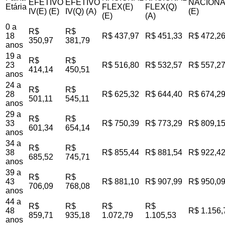
EFETIVO
EFETIVO
NACIONA
Etária
FLEX(E)
FLEX(Q)
IV(E) (E)
IV(Q) (A)
(E)
(E)
(A)
0 a
R$
R$
18
R$ 437,97
R$ 451,33
R$ 472,2
350,97
381,79
anos
19 a
R$
R$
23
R$ 516,80
R$ 532,57
R$ 557,2
414,14
450,51
anos
24 a
R$
R$
28
R$ 625,32
R$ 644,40
R$ 674,2
501,11
545,11
anos
29 a
R$
R$
33
R$ 750,39
R$ 773,29
R$ 809,1
601,34
654,14
anos
34 a
R$
R$
38
R$ 855,44
R$ 881,54
R$ 922,4
685,52
745,71
anos
39 a
R$
R$
43
R$ 881,10
R$ 907,99
R$ 950,0
706,09
768,08
anos
44 a
R$
R$
R$
R$
48
R$ 1.156,
859,71
935,18
1.072,79
1.105,53
anos