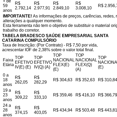
+ de
R$
R$
R$
R$
59
R$ 2.956,
2.792,14
2.977,91
2.849,10
3.008,10
anos
IMPORTANTE!
As informações de preços, carências, redes, r
alterações a qualquer momento.
Esta ferramenta não tem o objetivo de substituir o material o
trabalho do corretor.
TABELA BRADESCO SAÚDE EMPRESARIAL SANTA
CATARINA COMPULSÓRIO
Taxa de Inscrição: (Por Contrato) - R$ 7,50 por vida,
acrescentar IOF de 2,38% sobre o valor total final.
TOP
TOP
TOP
TOP
TOP
Faixa
NACIONAL
NACIONAL
EFETIVO
EFETIVO
NACIONA
Etária
FLEX(E)
FLEX(Q)
IV(E) (E)
IV(Q) (A)
(E)
(E)
(A)
0 a
R$
R$
18
R$ 304,63
R$ 352,63
R$ 310,8
262,05
282,29
anos
19 a
R$
R$
23
R$ 359,46
R$ 416,10
R$ 366,7
309,22
333,10
anos
24 a
R$
R$
28
R$ 434,94
R$ 503,48
R$ 443,8
374,15
403,05
anos