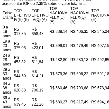
acrescentar IOF de 2,38% sobre o valor total final.
TOP
TOP
TOP
TOP
TOP
Faixa
NACIONAL
NACIONAL
EFETIVO
EFETIVO
NACIONA
Etária
FLEX(E)
FLEX(Q)
IV(E) (E)
IV(Q) (A)
(E)
(E)
(A)
0 a
R$
R$
18
R$ 338,14
R$ 406,35
R$ 345,0
317,85
358,48
anos
19 a
R$
R$
23
R$ 399,01
R$ 479,49
R$ 407,1
375,06
423,01
anos
24 a
R$
R$
28
R$ 482,80
R$ 580,18
R$ 492,6
453,82
511,84
anos
29 a
R$
R$
33
R$ 579,36
R$ 696,22
R$ 591,1
544,59
614,21
anos
34 a
R$
R$
38
R$ 660,46
R$ 793,68
R$ 673,9
620,83
700,19
anos
39 a
R$
R$
43
R$ 680,27
R$ 817,49
R$ 694,1
639,45
721,20
anos