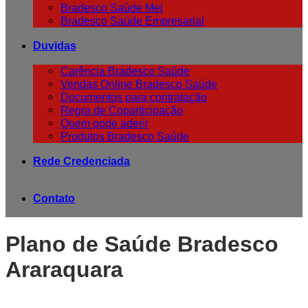
Bradesco Saúde Mei
Bradesco Saúde Empresarial
Duvidas
Carência Bradesco Saúde
Vendas Online Bradesco Saúde
Documentos para contratação
Regra de Coparticipação
Quem pode aderir
Produtos Bradesco Saúde
Rede Credenciada
Contato
Plano de Saúde Bradesco
Araraquara