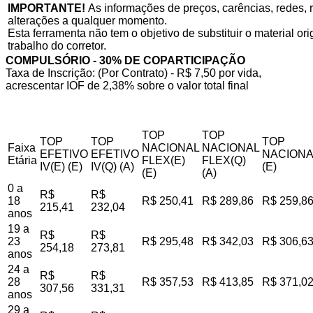
IMPORTANTE!
As informações de preços, carências, redes, r
alterações a qualquer momento.
Esta ferramenta não tem o objetivo de substituir o material o
trabalho do corretor.
COMPULSÓRIO - 30% DE COPARTICIPAÇÃO
Taxa de Inscrição: (Por Contrato) - R$ 7,50 por vida,
acrescentar IOF de 2,38% sobre o valor total final
TOP
TOP
TOP
TOP
TOP
Faixa
NACIONAL
NACIONAL
EFETIVO
EFETIVO
NACIONA
Etária
FLEX(E)
FLEX(Q)
IV(E) (E)
IV(Q) (A)
(E)
(E)
(A)
0 a
R$
R$
18
R$ 250,41
R$ 289,86
R$ 259,8
215,41
232,04
anos
19 a
R$
R$
23
R$ 295,48
R$ 342,03
R$ 306,6
254,18
273,81
anos
24 a
R$
R$
28
R$ 357,53
R$ 413,85
R$ 371,0
307,56
331,31
anos
29 a