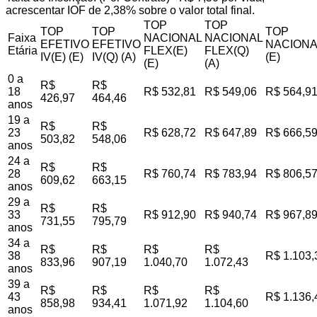
acrescentar IOF de 2,38% sobre o valor total final.
TOP
TOP
TOP
TOP
TOP
Faixa
NACIONAL
NACIONAL
EFETIVO
EFETIVO
NACIONA
Etária
FLEX(E)
FLEX(Q)
IV(E) (E)
IV(Q) (A)
(E)
(E)
(A)
0 a
R$
R$
18
R$ 532,81
R$ 549,06
R$ 564,9
426,97
464,46
anos
19 a
R$
R$
23
R$ 628,72
R$ 647,89
R$ 666,5
503,82
548,06
anos
24 a
R$
R$
28
R$ 760,74
R$ 783,94
R$ 806,5
609,62
663,15
anos
29 a
R$
R$
33
R$ 912,90
R$ 940,74
R$ 967,8
731,55
795,79
anos
34 a
R$
R$
R$
R$
38
R$ 1.103,
833,96
907,19
1.040,70
1.072,43
anos
39 a
R$
R$
R$
R$
43
R$ 1.136,
858,98
934,41
1.071,92
1.104,60
anos