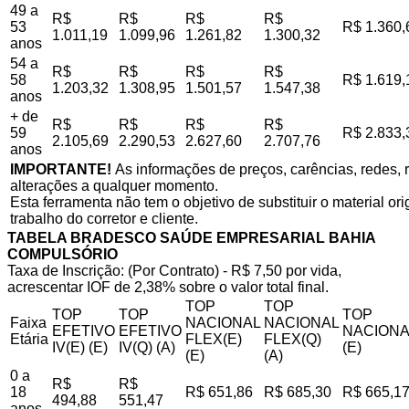
49 a
R$
R$
R$
R$
53
R$ 1.360,
1.011,19
1.099,96
1.261,82
1.300,32
anos
54 a
R$
R$
R$
R$
58
R$ 1.619,
1.203,32
1.308,95
1.501,57
1.547,38
anos
+ de
R$
R$
R$
R$
59
R$ 2.833,
2.105,69
2.290,53
2.627,60
2.707,76
anos
IMPORTANTE!
As informações de preços, carências, redes, r
alterações a qualquer momento.
Esta ferramenta não tem o objetivo de substituir o material o
trabalho do corretor e cliente.
TABELA BRADESCO SAÚDE EMPRESARIAL BAHIA
COMPULSÓRIO
Taxa de Inscrição: (Por Contrato) - R$ 7,50 por vida,
acrescentar IOF de 2,38% sobre o valor total final.
TOP
TOP
TOP
TOP
TOP
Faixa
NACIONAL
NACIONAL
EFETIVO
EFETIVO
NACIONA
Etária
FLEX(E)
FLEX(Q)
IV(E) (E)
IV(Q) (A)
(E)
(E)
(A)
0 a
R$
R$
18
R$ 651,86
R$ 685,30
R$ 665,1
494,88
551,47
anos