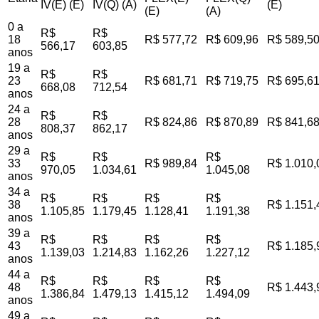
IV(E) (E)
IV(Q) (A)
(E)
(E)
(A)
0 a
R$
R$
18
R$ 577,72
R$ 609,96
R$ 589,5
566,17
603,85
anos
19 a
R$
R$
23
R$ 681,71
R$ 719,75
R$ 695,6
668,08
712,54
anos
24 a
R$
R$
28
R$ 824,86
R$ 870,89
R$ 841,6
808,37
862,17
anos
29 a
R$
R$
R$
33
R$ 989,84
R$ 1.010,
970,05
1.034,61
1.045,08
anos
34 a
R$
R$
R$
R$
38
R$ 1.151,
1.105,85
1.179,45
1.128,41
1.191,38
anos
39 a
R$
R$
R$
R$
43
R$ 1.185,
1.139,03
1.214,83
1.162,26
1.227,12
anos
44 a
R$
R$
R$
R$
48
R$ 1.443,
1.386,84
1.479,13
1.415,12
1.494,09
anos
49 a