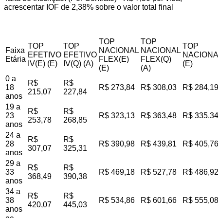
acrescentar IOF de 2,38% sobre o valor total final
TOP
TOP
TOP
TOP
TOP
Faixa
NACIONAL
NACIONAL
EFETIVO
EFETIVO
NACIONA
Etária
FLEX(E)
FLEX(Q)
IV(E) (E)
IV(Q) (A)
(E)
(E)
(A)
0 a
R$
R$
18
R$ 273,84
R$ 308,03
R$ 284,1
215,07
227,84
anos
19 a
R$
R$
23
R$ 323,13
R$ 363,48
R$ 335,3
253,78
268,85
anos
24 a
R$
R$
28
R$ 390,98
R$ 439,81
R$ 405,7
307,07
325,31
anos
29 a
R$
R$
33
R$ 469,18
R$ 527,78
R$ 486,9
368,49
390,38
anos
34 a
R$
R$
38
R$ 534,86
R$ 601,66
R$ 555,0
420,07
445,03
anos