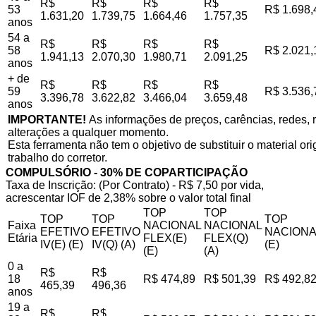
R$
R$
R$
R$
53
R$ 1.698,
1.631,20
1.739,75
1.664,46
1.757,35
anos
54 a
R$
R$
R$
R$
58
R$ 2.021,
1.941,13
2.070,30
1.980,71
2.091,25
anos
+ de
R$
R$
R$
R$
59
R$ 3.536,
3.396,78
3.622,82
3.466,04
3.659,48
anos
IMPORTANTE!
As informações de preços, carências, redes, r
alterações a qualquer momento.
Esta ferramenta não tem o objetivo de substituir o material o
trabalho do corretor.
COMPULSÓRIO - 30% DE COPARTICIPAÇÃO
Taxa de Inscrição: (Por Contrato) - R$ 7,50 por vida,
acrescentar IOF de 2,38% sobre o valor total final
TOP
TOP
TOP
TOP
TOP
Faixa
NACIONAL
NACIONAL
EFETIVO
EFETIVO
NACIONA
Etária
FLEX(E)
FLEX(Q)
IV(E) (E)
IV(Q) (A)
(E)
(E)
(A)
0 a
R$
R$
18
R$ 474,89
R$ 501,39
R$ 492,8
465,39
496,36
anos
19 a
R$
R$