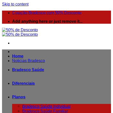
Skip to content
Cotação Bradesco com 50% Desconto
Add anything here or just remove it...
Home
Noticias Bradesco
Bradesco Saúde
Diferenciais
Planos
Bradesco Saúde Individual
Bradesco Saúde Familiar