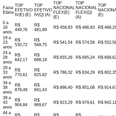
TOP
TOP
TOP
TOP
TOP
Faixa
NACIONAL
NACIONAL
EFETIVO
EFETIVO
NACIONA
Etária
FLEX(E)
FLEX(Q)
IV(E) (E)
IV(Q) (A)
(E)
(E)
(A)
0 a
R$
R$
18
R$ 458,93
R$ 486,93
R$ 468,2
449,76
481,99
anos
19 a
R$
R$
23
R$ 541,54
R$ 574,58
R$ 552,5
530,72
568,75
anos
24 a
R$
R$
28
R$ 655,26
R$ 695,24
R$ 668,6
642,17
688,18
anos
29 a
R$
R$
33
R$ 786,32
R$ 834,29
R$ 802,3
770,61
825,82
anos
34 a
R$
R$
38
R$ 896,40
R$ 951,08
R$ 914,6
878,49
941,43
anos
39 a
R$
R$
43
R$ 923,29
R$ 979,61
R$ 942,1
904,84
969,67
anos
44 a
R$
R$
R$
R$