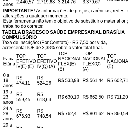
2.440,57
2.719,68
3.214,76
3.379,67
anos
IMPORTANTE!
As informações de preços, carências, redes, r
alterações a qualquer momento.
Esta ferramenta não tem o objetivo de substituir o material o
trabalho do corretor.
TABELA BRADESCO SAÚDE EMPRESARIAL BRASÍLIA
COMPULSÓRIO
Taxa de Inscrição: (Por Contrato) - R$ 7,50 por vida,
acrescentar IOF de 2,38% sobre o valor total final.
TOP
TOP
TOP
TOP
TOP
Faixa
NACIONAL
NACIONAL
EFETIVO
EFETIVO
NACIONA
Etária
FLEX(E)
FLEX(Q)
IV(E) (E)
IV(Q) (A)
(E)
(E)
(A)
0 a
R$
R$
18
R$ 533,98
R$ 561,44
R$ 602,7
474,11
524,26
anos
19 a
R$
R$
23
R$ 630,10
R$ 662,50
R$ 711,20
559,45
618,63
anos
24 a
R$
R$
28
R$ 762,41
R$ 801,62
R$ 860,5
676,93
748,54
anos
29 a
R$
R$