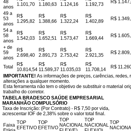
48
R$ 1.147
1.101,70
1.180,63
1.124,16
1.192,73
anos
49 a
R$
R$
R$
R$
53
R$ 1.349
1.295,82
1.388,66
1.322,24
1.402,89
anos
54 a
R$
R$
R$
R$
58
R$ 1.605
1.542,03
1.652,51
1.573,47
1.669,44
anos
+ de
R$
R$
R$
R$
59
R$ 2.809
2.698,40
2.891,73
2.753,42
2.921,35
anos
R$
R$
R$
R$
Total
R$ 11.26
10.814,54
11.589,37
11.035,03
11.708,14
IMPORTANTE!
As informações de preços, carências, redes, r
alterações a qualquer momento.
Esta ferramenta não tem o objetivo de substituir o material o
trabalho do corretor.
TABELA BRADESCO SAÚDE EMPRESARIAL
MARANHÃO COMPULSÓRIO
Taxa de Inscrição: (Por Contrato) - R$ 7,50 por vida,
acrescentar IOF de 2,38% sobre o valor total final.
TOP
TOP
TOP
TOP
TOP
Faixa
NACIONAL
NACIONAL
EFETIVO
EFETIVO
NACIONA
Etária
FLEX(E)
FLEX(Q)