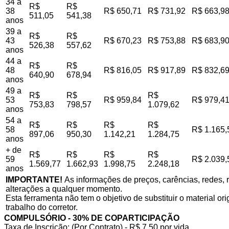
34 a
R$
R$
38
R$ 650,71
R$ 731,92
R$ 663,9
511,05
541,38
anos
39 a
R$
R$
43
R$ 670,23
R$ 753,88
R$ 683,9
526,38
557,62
anos
44 a
R$
R$
48
R$ 816,05
R$ 917,89
R$ 832,6
640,90
678,94
anos
49 a
R$
R$
R$
53
R$ 959,84
R$ 979,4
753,83
798,57
1.079,62
anos
54 a
R$
R$
R$
R$
58
R$ 1.165,
897,06
950,30
1.142,21
1.284,75
anos
+ de
R$
R$
R$
R$
59
R$ 2.039,
1.569,77
1.662,93
1.998,75
2.248,18
anos
IMPORTANTE!
As informações de preços, carências, redes, r
alterações a qualquer momento.
Esta ferramenta não tem o objetivo de substituir o material o
trabalho do corretor.
COMPULSÓRIO - 30% DE COPARTICIPAÇÃO
Taxa de Inscrição: (Por Contrato) - R$ 7,50 por vida,