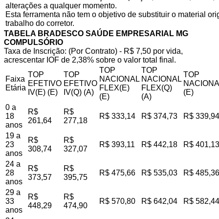
alterações a qualquer momento.
Esta ferramenta não tem o objetivo de substituir o material o
trabalho do corretor.
TABELA BRADESCO SAÚDE EMPRESARIAL MG
COMPULSÓRIO
Taxa de Inscrição: (Por Contrato) - R$ 7,50 por vida,
acrescentar IOF de 2,38% sobre o valor total final.
TOP
TOP
TOP
TOP
TOP
Faixa
NACIONAL
NACIONAL
EFETIVO
EFETIVO
NACIONA
Etária
FLEX(E)
FLEX(Q)
IV(E) (E)
IV(Q) (A)
(E)
(E)
(A)
0 a
R$
R$
18
R$ 333,14
R$ 374,73
R$ 339,9
261,64
277,18
anos
19 a
R$
R$
23
R$ 393,11
R$ 442,18
R$ 401,1
308,74
327,07
anos
24 a
R$
R$
28
R$ 475,66
R$ 535,03
R$ 485,3
373,57
395,75
anos
29 a
R$
R$
33
R$ 570,80
R$ 642,04
R$ 582,4
448,29
474,90
anos