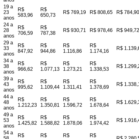
19 a
R$
R$
23
R$ 769,19
R$ 808,65
R$ 784,9
583,96
650,73
anos
24 a
R$
R$
28
R$ 930,71
R$ 978,46
R$ 949,7
706,59
787,38
anos
29 a
R$
R$
R$
R$
33
R$ 1.139,
847,92
944,86
1.116,86
1.174,16
anos
34 a
R$
R$
R$
R$
38
R$ 1.299,
966,62
1.077,13
1.273,21
1.338,53
anos
39 a
R$
R$
R$
R$
43
R$ 1.338,
995,62
1.109,44
1.311,41
1.378,69
anos
44 a
R$
R$
R$
R$
48
R$ 1.629,
1.212,23
1.350,81
1.596,72
1.678,64
anos
49 a
R$
R$
R$
R$
53
R$ 1.916,
1.425,82
1.588,82
1.878,06
1.974,42
anos
54 a
R$
R$
R$
R$
58
R$ 2.280,