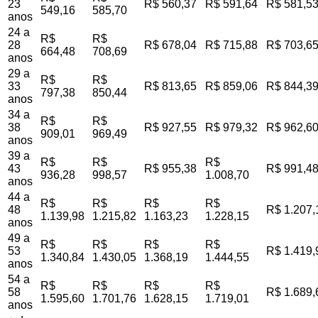
23
R$ 560,37
R$ 591,64
R$ 581,5
549,16
585,70
anos
24 a
R$
R$
28
R$ 678,04
R$ 715,88
R$ 703,6
664,48
708,69
anos
29 a
R$
R$
33
R$ 813,65
R$ 859,06
R$ 844,3
797,38
850,44
anos
34 a
R$
R$
38
R$ 927,55
R$ 979,32
R$ 962,6
909,01
969,49
anos
39 a
R$
R$
R$
43
R$ 955,38
R$ 991,4
936,28
998,57
1.008,70
anos
44 a
R$
R$
R$
R$
48
R$ 1.207,
1.139,98
1.215,82
1.163,23
1.228,15
anos
49 a
R$
R$
R$
R$
53
R$ 1.419,
1.340,84
1.430,05
1.368,19
1.444,55
anos
54 a
R$
R$
R$
R$
58
R$ 1.689,
1.595,60
1.701,76
1.628,15
1.719,01
anos