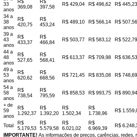
R$
R$
33
R$ 429,04
R$ 496,62
R$ 445,2
369,08
397,58
anos
34 a
R$
R$
38
R$ 489,10
R$ 566,14
R$ 507,5
420,75
453,24
anos
39 a
R$
R$
43
R$ 503,77
R$ 583,12
R$ 522,7
433,37
466,84
anos
44 a
R$
R$
48
R$ 613,37
R$ 709,98
R$ 636,5
527,65
568,41
anos
49 a
R$
R$
53
R$ 721,45
R$ 835,08
R$ 748,6
620,62
668,56
anos
54 a
R$
R$
58
R$ 858,53
R$ 993,75
R$ 890,9
738,54
795,59
anos
+ de
R$
R$
R$
R$
59
R$ 1.559,
1.292,37
1.392,20
1.502,34
1.738,96
anos
R$
R$
R$
R$
Total
R$ 6.248,
5.179,53
5.579,58
6.021,02
6.969,39
IMPORTANTE!
As informações de preços, carências, redes, r