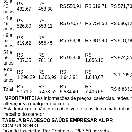
39 a
R$
R$
43
R$ 550,91
R$ 619,71
R$ 571,7
432,67
458,38
anos
44 a
R$
R$
48
R$ 670,77
R$ 754,53
R$ 696,1
526,80
558,11
anos
49 a
R$
R$
53
R$ 788,96
R$ 887,48
R$ 818,7
619,62
656,45
anos
54 a
R$
R$
R$
58
R$ 938,86
R$ 974,3
737,35
781,18
1.056,10
anos
+ de
R$
R$
R$
R$
59
R$ 1.705,
1.290,29
1.366,99
1.642,91
1.848,07
anos
R$
R$
R$
R$
Total
R$ 6.833,
5.171,21
5.478,52
6.584,40
7.406,65
IMPORTANTE!
As informações de preços, carências, redes, r
alterações a qualquer momento.
Esta ferramenta não tem o objetivo de substituir o material o
trabalho do corretor.
TABELA BRADESCO SAÚDE EMPRESARIAL PR
COMPULSÓRIO
Taxa de Inscrição: (Por Contrato) - R$ 7,50 por vida,