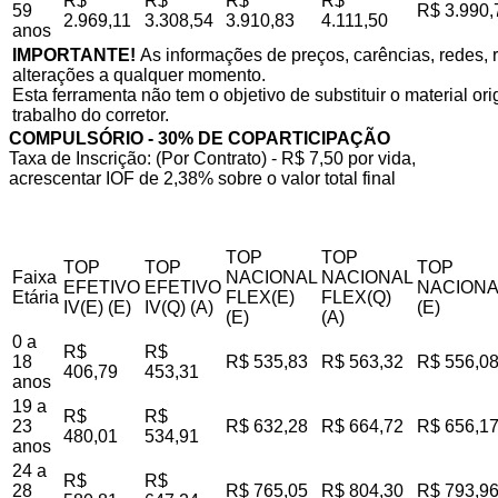
R$
R$
R$
R$
59
R$ 3.990,
2.969,11
3.308,54
3.910,83
4.111,50
anos
IMPORTANTE!
As informações de preços, carências, redes, r
alterações a qualquer momento.
Esta ferramenta não tem o objetivo de substituir o material o
trabalho do corretor.
COMPULSÓRIO - 30% DE COPARTICIPAÇÃO
Taxa de Inscrição: (Por Contrato) - R$ 7,50 por vida,
acrescentar IOF de 2,38% sobre o valor total final
TOP
TOP
TOP
TOP
TOP
Faixa
NACIONAL
NACIONAL
EFETIVO
EFETIVO
NACIONA
Etária
FLEX(E)
FLEX(Q)
IV(E) (E)
IV(Q) (A)
(E)
(E)
(A)
0 a
R$
R$
18
R$ 535,83
R$ 563,32
R$ 556,0
406,79
453,31
anos
19 a
R$
R$
23
R$ 632,28
R$ 664,72
R$ 656,1
480,01
534,91
anos
24 a
R$
R$
28
R$ 765,05
R$ 804,30
R$ 793,9