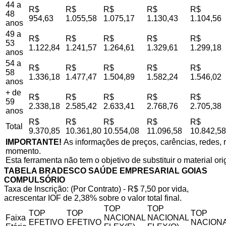
44 a
R$
R$
R$
R$
R$
48
954,63
1.055,58
1.075,17
1.130,43
1.104,56
anos
49 a
R$
R$
R$
R$
R$
53
1.122,84
1.241,57
1.264,61
1.329,61
1.299,18
anos
54 a
R$
R$
R$
R$
R$
58
1.336,18
1.477,47
1.504,89
1.582,24
1.546,02
anos
+ de
R$
R$
R$
R$
R$
59
2.338,18
2.585,42
2.633,41
2.768,76
2.705,38
anos
R$
R$
R$
R$
R$
Total
9.370,85
10.361,80
10.554,08
11.096,58
10.842,58
IMPORTANTE!
As informações de preços, carências, redes, r
momento.
Esta ferramenta não tem o objetivo de substituir o material or
TABELA BRADESCO SAÚDE EMPRESARIAL GOIAS
COMPULSÓRIO
Taxa de Inscrição: (Por Contrato) - R$ 7,50 por vida,
acrescentar IOF de 2,38% sobre o valor total final.
TOP
TOP
TOP
TOP
TOP
Faixa
NACIONAL
NACIONAL
EFETIVO
EFETIVO
NACIONA