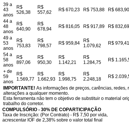
39 a
R$
R$
43
R$ 670,23
R$ 753,88
R$ 683,9
526,38
557,62
anos
44 a
R$
R$
48
R$ 816,05
R$ 917,89
R$ 832,6
640,90
678,94
anos
49 a
R$
R$
R$
53
R$ 959,84
R$ 979,4
753,83
798,57
1.079,62
anos
54 a
R$
R$
R$
R$
58
R$ 1.165,
897,06
950,30
1.142,21
1.284,75
anos
+ de
R$
R$
R$
R$
59
R$ 2.039,
1.569,77
1.662,93
1.998,75
2.248,18
anos
IMPORTANTE!
As informações de preços, carências, redes, r
alterações a qualquer momento.
Esta ferramenta não tem o objetivo de substituir o material o
trabalho do corretor.
COMPULSÓRIO - 30% DE COPARTICIPAÇÃO
Taxa de Inscrição: (Por Contrato) - R$ 7,50 por vida,
acrescentar IOF de 2,38% sobre o valor total final