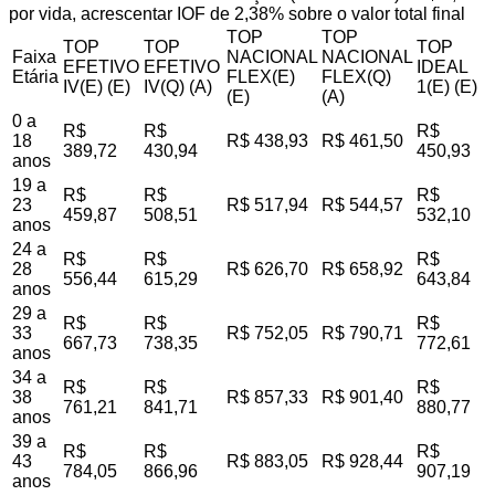
por vida, acrescentar IOF de 2,38% sobre o valor total final
TOP
TOP
TOP
TOP
TOP
Faixa
NACIONAL
NACIONAL
EFETIVO
EFETIVO
IDEAL
Etária
FLEX(E)
FLEX(Q)
IV(E) (E)
IV(Q) (A)
1(E) (E)
(E)
(A)
0 a
R$
R$
R$
18
R$ 438,93
R$ 461,50
389,72
430,94
450,93
anos
19 a
R$
R$
R$
23
R$ 517,94
R$ 544,57
459,87
508,51
532,10
anos
24 a
R$
R$
R$
28
R$ 626,70
R$ 658,92
556,44
615,29
643,84
anos
29 a
R$
R$
R$
33
R$ 752,05
R$ 790,71
667,73
738,35
772,61
anos
34 a
R$
R$
R$
38
R$ 857,33
R$ 901,40
761,21
841,71
880,77
anos
39 a
R$
R$
R$
43
R$ 883,05
R$ 928,44
784,05
866,96
907,19
anos