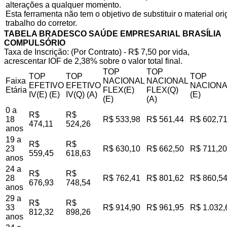
alterações a qualquer momento.
Esta ferramenta não tem o objetivo de substituir o material o
trabalho do corretor.
TABELA BRADESCO SAÚDE EMPRESARIAL BRASÍLIA
COMPULSÓRIO
Taxa de Inscrição: (Por Contrato) - R$ 7,50 por vida,
acrescentar IOF de 2,38% sobre o valor total final.
TOP
TOP
TOP
TOP
TOP
Faixa
NACIONAL
NACIONAL
EFETIVO
EFETIVO
NACIONA
Etária
FLEX(E)
FLEX(Q)
IV(E) (E)
IV(Q) (A)
(E)
(E)
(A)
0 a
R$
R$
18
R$ 533,98
R$ 561,44
R$ 602,7
474,11
524,26
anos
19 a
R$
R$
23
R$ 630,10
R$ 662,50
R$ 711,20
559,45
618,63
anos
24 a
R$
R$
28
R$ 762,41
R$ 801,62
R$ 860,5
676,93
748,54
anos
29 a
R$
R$
33
R$ 914,90
R$ 961,95
R$ 1.032,
812,32
898,26
anos