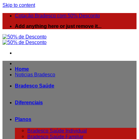
Skip to content
Cotação Bradesco com 50% Desconto
Add anything here or just remove it...
Home
Noticias Bradesco
Bradesco Saúde
Diferenciais
Planos
Bradesco Saúde Individual
Bradesco Saúde Familiar