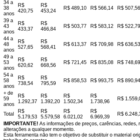
34 a
R$
R$
38
R$ 489,10
R$ 566,14
R$ 507,5
420,75
453,24
anos
39 a
R$
R$
43
R$ 503,77
R$ 583,12
R$ 522,7
433,37
466,84
anos
44 a
R$
R$
48
R$ 613,37
R$ 709,98
R$ 636,5
527,65
568,41
anos
49 a
R$
R$
53
R$ 721,45
R$ 835,08
R$ 748,6
620,62
668,56
anos
54 a
R$
R$
58
R$ 858,53
R$ 993,75
R$ 890,9
738,54
795,59
anos
+ de
R$
R$
R$
R$
59
R$ 1.559,
1.292,37
1.392,20
1.502,34
1.738,96
anos
R$
R$
R$
R$
Total
R$ 6.248,
5.179,53
5.579,58
6.021,02
6.969,39
IMPORTANTE!
As informações de preços, carências, redes, r
alterações a qualquer momento.
Esta ferramenta não tem o objetivo de substituir o material o