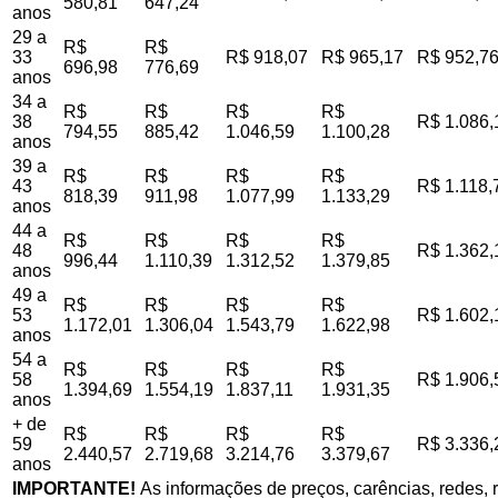
580,81
647,24
anos
29 a
R$
R$
33
R$ 918,07
R$ 965,17
R$ 952,7
696,98
776,69
anos
34 a
R$
R$
R$
R$
38
R$ 1.086,
794,55
885,42
1.046,59
1.100,28
anos
39 a
R$
R$
R$
R$
43
R$ 1.118,
818,39
911,98
1.077,99
1.133,29
anos
44 a
R$
R$
R$
R$
48
R$ 1.362,
996,44
1.110,39
1.312,52
1.379,85
anos
49 a
R$
R$
R$
R$
53
R$ 1.602,
1.172,01
1.306,04
1.543,79
1.622,98
anos
54 a
R$
R$
R$
R$
58
R$ 1.906,
1.394,69
1.554,19
1.837,11
1.931,35
anos
+ de
R$
R$
R$
R$
59
R$ 3.336,
2.440,57
2.719,68
3.214,76
3.379,67
anos
IMPORTANTE!
As informações de preços, carências, redes, r