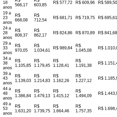
R$
R$
18
R$ 577,72
R$ 609,96
R$ 589,5
566,17
603,85
anos
19 a
R$
R$
23
R$ 681,71
R$ 719,75
R$ 695,6
668,08
712,54
anos
24 a
R$
R$
28
R$ 824,86
R$ 870,89
R$ 841,6
808,37
862,17
anos
29 a
R$
R$
R$
33
R$ 989,84
R$ 1.010,
970,05
1.034,61
1.045,08
anos
34 a
R$
R$
R$
R$
38
R$ 1.151,
1.105,85
1.179,45
1.128,41
1.191,38
anos
39 a
R$
R$
R$
R$
43
R$ 1.185,
1.139,03
1.214,83
1.162,26
1.227,12
anos
44 a
R$
R$
R$
R$
48
R$ 1.443,
1.386,84
1.479,13
1.415,12
1.494,09
anos
49 a
R$
R$
R$
R$
53
R$ 1.698,
1.631,20
1.739,75
1.664,46
1.757,35
anos