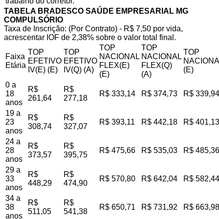
trabalho do corretor.
TABELA BRADESCO SAÚDE EMPRESARIAL MG
COMPULSÓRIO
Taxa de Inscrição: (Por Contrato) - R$ 7,50 por vida,
acrescentar IOF de 2,38% sobre o valor total final.
TOP
TOP
TOP
TOP
TOP
Faixa
NACIONAL
NACIONAL
EFETIVO
EFETIVO
NACIONA
Etária
FLEX(E)
FLEX(Q)
IV(E) (E)
IV(Q) (A)
(E)
(E)
(A)
0 a
R$
R$
18
R$ 333,14
R$ 374,73
R$ 339,9
261,64
277,18
anos
19 a
R$
R$
23
R$ 393,11
R$ 442,18
R$ 401,1
308,74
327,07
anos
24 a
R$
R$
28
R$ 475,66
R$ 535,03
R$ 485,3
373,57
395,75
anos
29 a
R$
R$
33
R$ 570,80
R$ 642,04
R$ 582,4
448,29
474,90
anos
34 a
R$
R$
38
R$ 650,71
R$ 731,92
R$ 663,9
511,05
541,38
anos