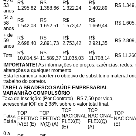
R$
R$
R$
R$
53
R$ 1.349
1.295,82
1.388,66
1.322,24
1.402,89
anos
54 a
R$
R$
R$
R$
58
R$ 1.605
1.542,03
1.652,51
1.573,47
1.669,44
anos
+ de
R$
R$
R$
R$
59
R$ 2.809
2.698,40
2.891,73
2.753,42
2.921,35
anos
R$
R$
R$
R$
Total
R$ 11.26
10.814,54
11.589,37
11.035,03
11.708,14
IMPORTANTE!
As informações de preços, carências, redes, r
alterações a qualquer momento.
Esta ferramenta não tem o objetivo de substituir o material o
trabalho do corretor.
TABELA BRADESCO SAÚDE EMPRESARIAL
MARANHÃO COMPULSÓRIO
Taxa de Inscrição: (Por Contrato) - R$ 7,50 por vida,
acrescentar IOF de 2,38% sobre o valor total final.
TOP
TOP
TOP
TOP
TOP
Faixa
NACIONAL
NACIONAL
EFETIVO
EFETIVO
NACIONA
Etária
FLEX(E)
FLEX(Q)
IV(E) (E)
IV(Q) (A)
(E)
(E)
(A)
0 a