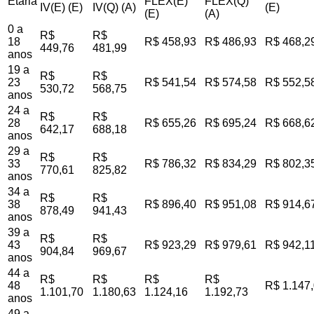
Etária
FLEX(E)
FLEX(Q)
IV(E) (E)
IV(Q) (A)
(E)
(E)
(A)
0 a
R$
R$
18
R$ 458,93
R$ 486,93
R$ 468,2
449,76
481,99
anos
19 a
R$
R$
23
R$ 541,54
R$ 574,58
R$ 552,5
530,72
568,75
anos
24 a
R$
R$
28
R$ 655,26
R$ 695,24
R$ 668,6
642,17
688,18
anos
29 a
R$
R$
33
R$ 786,32
R$ 834,29
R$ 802,3
770,61
825,82
anos
34 a
R$
R$
38
R$ 896,40
R$ 951,08
R$ 914,6
878,49
941,43
anos
39 a
R$
R$
43
R$ 923,29
R$ 979,61
R$ 942,1
904,84
969,67
anos
44 a
R$
R$
R$
R$
48
R$ 1.147
1.101,70
1.180,63
1.124,16
1.192,73
anos
49 a