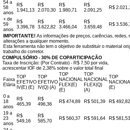
54 a
R$
R$
R$
R$
58
R$ 2.021,
1.941,13
2.070,30
1.980,71
2.091,25
anos
+ de
R$
R$
R$
R$
59
R$ 3.536,
3.396,78
3.622,82
3.466,04
3.659,48
anos
IMPORTANTE!
As informações de preços, carências, redes, r
alterações a qualquer momento.
Esta ferramenta não tem o objetivo de substituir o material o
trabalho do corretor.
COMPULSÓRIO - 30% DE COPARTICIPAÇÃO
Taxa de Inscrição: (Por Contrato) - R$ 7,50 por vida,
acrescentar IOF de 2,38% sobre o valor total final
TOP
TOP
TOP
TOP
TOP
Faixa
NACIONAL
NACIONAL
EFETIVO
EFETIVO
NACIONA
Etária
FLEX(E)
FLEX(Q)
IV(E) (E)
IV(Q) (A)
(E)
(E)
(A)
0 a
R$
R$
18
R$ 474,89
R$ 501,39
R$ 492,8
465,39
496,36
anos
19 a
R$
R$
23
R$ 560,37
R$ 591,64
R$ 581,5
549,16
585,70
anos
24 a