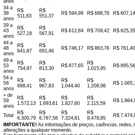
anos
34 a
R$
R$
38
R$ 594,99
R$ 688,76
R$ 607,1
511,83
551,37
anos
39 a
R$
R$
43
R$ 612,84
R$ 709,42
R$ 625,3
527,18
567,91
anos
44 a
R$
R$
48
R$ 746,17
R$ 863,76
R$ 761,4
641,87
691,46
anos
49 a
R$
R$
R$
53
R$ 877,65
R$ 895,5
754,97
813,30
1.015,95
anos
54 a
R$
R$
R$
R$
58
R$ 1.065,
898,41
967,83
1.044,40
1.208,98
anos
+ de
R$
R$
R$
R$
59
R$ 1.864,
1.572,13
1.693,61
1.827,60
2.115,59
anos
R$
R$
R$
R$
Total
R$ 7.474,
6.300,79
6.787,58
7.324,61
8.478,85
IMPORTANTE!
As informações de preços, carências, redes, r
alterações a qualquer momento.