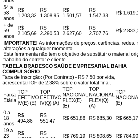
anos
54 a
R$
R$
R$
R$
58
R$ 1.619,
1.203,32
1.308,95
1.501,57
1.547,38
anos
+ de
R$
R$
R$
R$
59
R$ 2.833,
2.105,69
2.290,53
2.627,60
2.707,76
anos
IMPORTANTE!
As informações de preços, carências, redes, r
alterações a qualquer momento.
Esta ferramenta não tem o objetivo de substituir o material o
trabalho do corretor e cliente.
TABELA BRADESCO SAÚDE EMPRESARIAL BAHIA
COMPULSÓRIO
Taxa de Inscrição: (Por Contrato) - R$ 7,50 por vida,
acrescentar IOF de 2,38% sobre o valor total final.
TOP
TOP
TOP
TOP
TOP
Faixa
NACIONAL
NACIONAL
EFETIVO
EFETIVO
NACIONA
Etária
FLEX(E)
FLEX(Q)
IV(E) (E)
IV(Q) (A)
(E)
(E)
(A)
0 a
R$
R$
18
R$ 651,86
R$ 685,30
R$ 665,1
494,88
551,47
anos
19 a
R$
R$
23
R$ 769,19
R$ 808,65
R$ 784,9