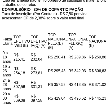
Esta ferramenta não tem o objetivo de substituir o material o
trabalho do corretor.
COMPULSÓRIO - 30% DE COPARTICIPAÇÃO
Taxa de Inscrição: (Por Contrato) - R$ 7,50 por vida,
acrescentar IOF de 2,38% sobre o valor total final
TOP
TOP
TOP
TOP
TOP
Faixa
NACIONAL
NACIONAL
EFETIVO
EFETIVO
NACIONA
Etária
FLEX(E)
FLEX(Q)
IV(E) (E)
IV(Q) (A)
(E)
(E)
(A)
0 a
R$
R$
18
R$ 250,41
R$ 289,86
R$ 259,8
215,41
232,04
anos
19 a
R$
R$
23
R$ 295,48
R$ 342,03
R$ 306,6
254,18
273,81
anos
24 a
R$
R$
28
R$ 357,53
R$ 413,85
R$ 371,0
307,56
331,31
anos
29 a
R$
R$
33
R$ 429,04
R$ 496,62
R$ 445,2
369,08
397,58
anos