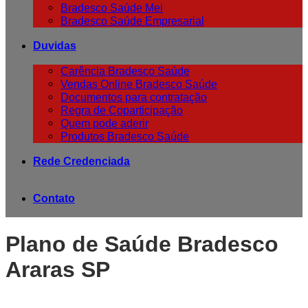
Bradesco Saúde Mei
Bradesco Saúde Empresarial
Duvidas
Carência Bradesco Saúde
Vendas Online Bradesco Saúde
Documentos para contratação
Regra de Coparticipação
Quem pode aderir
Produtos Bradesco Saúde
Rede Credenciada
Contato
Plano de Saúde Bradesco
Araras SP