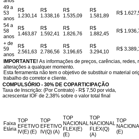
anos
49 a
R$
R$
R$
R$
53
R$ 1.627,
1.230,14
1.338,16
1.535,09
1.581,89
anos
54 a
R$
R$
R$
R$
58
R$ 1.936,
1.463,87
1.592,41
1.826,76
1.882,45
anos
+ de
R$
R$
R$
R$
59
R$ 3.389,
2.561,63
2.786,56
3.196,65
3.294,10
anos
IMPORTANTE!
As informações de preços, carências, redes, r
alterações a qualquer momento.
Esta ferramenta não tem o objetivo de substituir o material o
trabalho do corretor e cliente.
COMPULSÓRIO - 30% DE COPARTICIPAÇÃO
Taxa de Inscrição: (Por Contrato) - R$ 7,50 por vida,
acrescentar IOF de 2,38% sobre o valor total final
TOP
TOP
TOP
TOP
TOP
Faixa
NACIONAL
NACIONAL
EFETIVO
EFETIVO
NACIONA
Etária
FLEX(E)
FLEX(Q)
IV(E) (E)
IV(Q) (A)
(E)
(E)
(A)