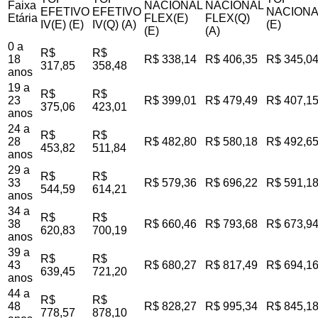
Faixa
NACIONAL
NACIONAL
EFETIVO
EFETIVO
NACIONA
Etária
FLEX(E)
FLEX(Q)
IV(E) (E)
IV(Q) (A)
(E)
(E)
(A)
0 a
R$
R$
18
R$ 338,14
R$ 406,35
R$ 345,0
317,85
358,48
anos
19 a
R$
R$
23
R$ 399,01
R$ 479,49
R$ 407,1
375,06
423,01
anos
24 a
R$
R$
28
R$ 482,80
R$ 580,18
R$ 492,6
453,82
511,84
anos
29 a
R$
R$
33
R$ 579,36
R$ 696,22
R$ 591,1
544,59
614,21
anos
34 a
R$
R$
38
R$ 660,46
R$ 793,68
R$ 673,9
620,83
700,19
anos
39 a
R$
R$
43
R$ 680,27
R$ 817,49
R$ 694,1
639,45
721,20
anos
44 a
R$
R$
48
R$ 828,27
R$ 995,34
R$ 845,1
778,57
878,10