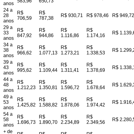
583,96
650,73
anos
24 a
R$
R$
28
R$ 930,71
R$ 978,46
R$ 949,7
706,59
787,38
anos
29 a
R$
R$
R$
R$
33
R$ 1.139,
847,92
944,86
1.116,86
1.174,16
anos
34 a
R$
R$
R$
R$
38
R$ 1.299,
966,62
1.077,13
1.273,21
1.338,53
anos
39 a
R$
R$
R$
R$
43
R$ 1.338,
995,62
1.109,44
1.311,41
1.378,69
anos
44 a
R$
R$
R$
R$
48
R$ 1.629,
1.212,23
1.350,81
1.596,72
1.678,64
anos
49 a
R$
R$
R$
R$
53
R$ 1.916,
1.425,82
1.588,82
1.878,06
1.974,42
anos
54 a
R$
R$
R$
R$
58
R$ 2.280,
1.696,73
1.890,70
2.234,89
2.349,56
anos
+ de