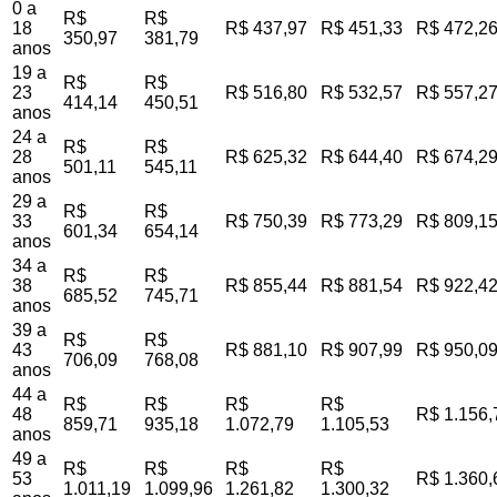
0 a
R$
R$
18
R$ 437,97
R$ 451,33
R$ 472,2
350,97
381,79
anos
19 a
R$
R$
23
R$ 516,80
R$ 532,57
R$ 557,2
414,14
450,51
anos
24 a
R$
R$
28
R$ 625,32
R$ 644,40
R$ 674,2
501,11
545,11
anos
29 a
R$
R$
33
R$ 750,39
R$ 773,29
R$ 809,1
601,34
654,14
anos
34 a
R$
R$
38
R$ 855,44
R$ 881,54
R$ 922,4
685,52
745,71
anos
39 a
R$
R$
43
R$ 881,10
R$ 907,99
R$ 950,0
706,09
768,08
anos
44 a
R$
R$
R$
R$
48
R$ 1.156,
859,71
935,18
1.072,79
1.105,53
anos
49 a
R$
R$
R$
R$
53
R$ 1.360,
1.011,19
1.099,96
1.261,82
1.300,32