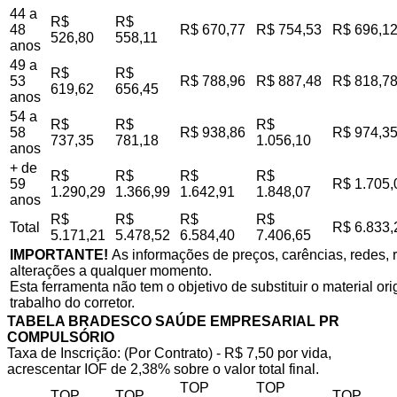
44 a
R$
R$
48
R$ 670,77
R$ 754,53
R$ 696,1
526,80
558,11
anos
49 a
R$
R$
53
R$ 788,96
R$ 887,48
R$ 818,7
619,62
656,45
anos
54 a
R$
R$
R$
58
R$ 938,86
R$ 974,3
737,35
781,18
1.056,10
anos
+ de
R$
R$
R$
R$
59
R$ 1.705,
1.290,29
1.366,99
1.642,91
1.848,07
anos
R$
R$
R$
R$
Total
R$ 6.833,
5.171,21
5.478,52
6.584,40
7.406,65
IMPORTANTE!
As informações de preços, carências, redes, r
alterações a qualquer momento.
Esta ferramenta não tem o objetivo de substituir o material o
trabalho do corretor.
TABELA BRADESCO SAÚDE EMPRESARIAL PR
COMPULSÓRIO
Taxa de Inscrição: (Por Contrato) - R$ 7,50 por vida,
acrescentar IOF de 2,38% sobre o valor total final.
TOP
TOP
TOP
TOP
TOP