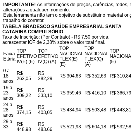
IMPORTANTE!
As informações de preços, carências, redes, r
alterações a qualquer momento.
Esta ferramenta não tem o objetivo de substituir o material o
trabalho do corretor.
TABELA BRADESCO SAÚDE EMPRESARIAL SANTA
CATARINA COMPULSÓRIO
Taxa de Inscrição: (Por Contrato) - R$ 7,50 por vida,
acrescentar IOF de 2,38% sobre o valor total final.
TOP
TOP
TOP
TOP
TOP
Faixa
NACIONAL
NACIONAL
EFETIVO
EFETIVO
NACIONA
Etária
FLEX(E)
FLEX(Q)
IV(E) (E)
IV(Q) (A)
(E)
(E)
(A)
0 a
R$
R$
18
R$ 304,63
R$ 352,63
R$ 310,8
262,05
282,29
anos
19 a
R$
R$
23
R$ 359,46
R$ 416,10
R$ 366,7
309,22
333,10
anos
24 a
R$
R$
28
R$ 434,94
R$ 503,48
R$ 443,8
374,15
403,05
anos
29 a
R$
R$
33
R$ 521,93
R$ 604,18
R$ 532,5
448,98
483,66