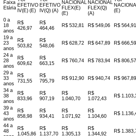
Faixa
NACIONAL
NACIONAL
EFETIVO
EFETIVO
NACIONA
Etária
FLEX(E)
FLEX(Q)
IV(E) (E)
IV(Q) (A)
(E)
(E)
(A)
0 a
R$
R$
18
R$ 532,81
R$ 549,06
R$ 564,9
426,97
464,46
anos
19 a
R$
R$
23
R$ 628,72
R$ 647,89
R$ 666,5
503,82
548,06
anos
24 a
R$
R$
28
R$ 760,74
R$ 783,94
R$ 806,5
609,62
663,15
anos
29 a
R$
R$
33
R$ 912,90
R$ 940,74
R$ 967,8
731,55
795,79
anos
34 a
R$
R$
R$
R$
38
R$ 1.103,
833,96
907,19
1.040,70
1.072,43
anos
39 a
R$
R$
R$
R$
43
R$ 1.136,
858,98
934,41
1.071,92
1.104,60
anos
44 a
R$
R$
R$
R$
48
R$ 1.383,
1.045,86
1.137,70
1.305,13
1.344,92