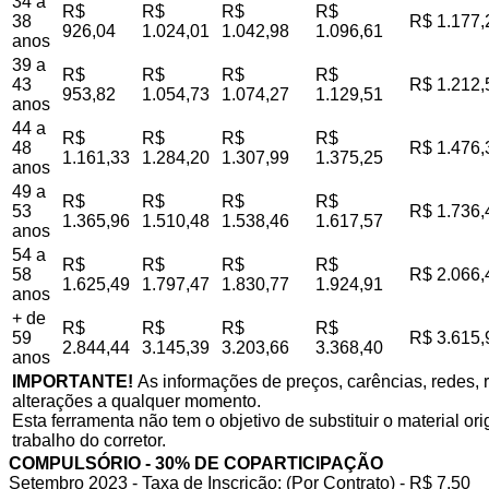
34 a
R$
R$
R$
R$
38
R$ 1.177,
926,04
1.024,01
1.042,98
1.096,61
anos
39 a
R$
R$
R$
R$
43
R$ 1.212,
953,82
1.054,73
1.074,27
1.129,51
anos
44 a
R$
R$
R$
R$
48
R$ 1.476,
1.161,33
1.284,20
1.307,99
1.375,25
anos
49 a
R$
R$
R$
R$
53
R$ 1.736,
1.365,96
1.510,48
1.538,46
1.617,57
anos
54 a
R$
R$
R$
R$
58
R$ 2.066,
1.625,49
1.797,47
1.830,77
1.924,91
anos
+ de
R$
R$
R$
R$
59
R$ 3.615,
2.844,44
3.145,39
3.203,66
3.368,40
anos
IMPORTANTE!
As informações de preços, carências, redes, r
alterações a qualquer momento.
Esta ferramenta não tem o objetivo de substituir o material o
trabalho do corretor.
COMPULSÓRIO - 30% DE COPARTICIPAÇÃO
Setembro 2023 - Taxa de Inscrição: (Por Contrato) - R$ 7,50