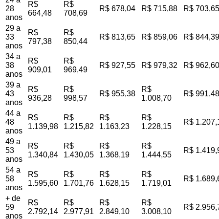
R$
R$
28
R$ 678,04
R$ 715,88
R$ 703,6
664,48
708,69
anos
29 a
R$
R$
33
R$ 813,65
R$ 859,06
R$ 844,3
797,38
850,44
anos
34 a
R$
R$
38
R$ 927,55
R$ 979,32
R$ 962,6
909,01
969,49
anos
39 a
R$
R$
R$
43
R$ 955,38
R$ 991,4
936,28
998,57
1.008,70
anos
44 a
R$
R$
R$
R$
48
R$ 1.207,
1.139,98
1.215,82
1.163,23
1.228,15
anos
49 a
R$
R$
R$
R$
53
R$ 1.419,
1.340,84
1.430,05
1.368,19
1.444,55
anos
54 a
R$
R$
R$
R$
58
R$ 1.689,
1.595,60
1.701,76
1.628,15
1.719,01
anos
+ de
R$
R$
R$
R$
59
R$ 2.956,
2.792,14
2.977,91
2.849,10
3.008,10
anos