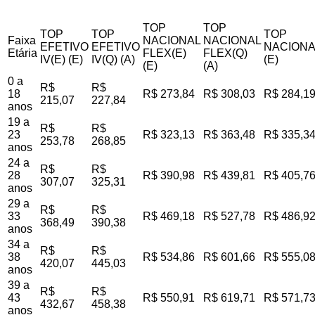
TOP
TOP
TOP
TOP
TOP
Faixa
NACIONAL
NACIONAL
EFETIVO
EFETIVO
NACIONA
Etária
FLEX(E)
FLEX(Q)
IV(E) (E)
IV(Q) (A)
(E)
(E)
(A)
0 a
R$
R$
18
R$ 273,84
R$ 308,03
R$ 284,1
215,07
227,84
anos
19 a
R$
R$
23
R$ 323,13
R$ 363,48
R$ 335,3
253,78
268,85
anos
24 a
R$
R$
28
R$ 390,98
R$ 439,81
R$ 405,7
307,07
325,31
anos
29 a
R$
R$
33
R$ 469,18
R$ 527,78
R$ 486,9
368,49
390,38
anos
34 a
R$
R$
38
R$ 534,86
R$ 601,66
R$ 555,0
420,07
445,03
anos
39 a
R$
R$
43
R$ 550,91
R$ 619,71
R$ 571,7
432,67
458,38
anos