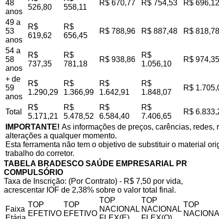
48
R$ 670,77
R$ 754,53
R$ 696,1
526,80
558,11
anos
49 a
R$
R$
53
R$ 788,96
R$ 887,48
R$ 818,7
619,62
656,45
anos
54 a
R$
R$
R$
58
R$ 938,86
R$ 974,3
737,35
781,18
1.056,10
anos
+ de
R$
R$
R$
R$
59
R$ 1.705,
1.290,29
1.366,99
1.642,91
1.848,07
anos
R$
R$
R$
R$
Total
R$ 6.833,
5.171,21
5.478,52
6.584,40
7.406,65
IMPORTANTE!
As informações de preços, carências, redes, r
alterações a qualquer momento.
Esta ferramenta não tem o objetivo de substituir o material o
trabalho do corretor.
TABELA BRADESCO SAÚDE EMPRESARIAL PR
COMPULSÓRIO
Taxa de Inscrição: (Por Contrato) - R$ 7,50 por vida,
acrescentar IOF de 2,38% sobre o valor total final.
TOP
TOP
TOP
TOP
TOP
Faixa
NACIONAL
NACIONAL
EFETIVO
EFETIVO
NACIONA
Etária
FLEX(E)
FLEX(Q)