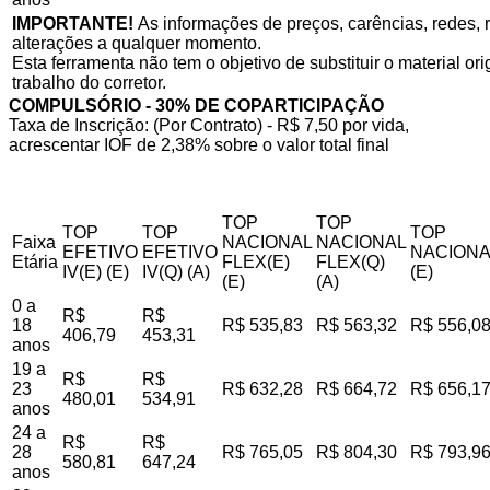
IMPORTANTE!
As informações de preços, carências, redes, r
alterações a qualquer momento.
Esta ferramenta não tem o objetivo de substituir o material o
trabalho do corretor.
COMPULSÓRIO - 30% DE COPARTICIPAÇÃO
Taxa de Inscrição: (Por Contrato) - R$ 7,50 por vida,
acrescentar IOF de 2,38% sobre o valor total final
TOP
TOP
TOP
TOP
TOP
Faixa
NACIONAL
NACIONAL
EFETIVO
EFETIVO
NACIONA
Etária
FLEX(E)
FLEX(Q)
IV(E) (E)
IV(Q) (A)
(E)
(E)
(A)
0 a
R$
R$
18
R$ 535,83
R$ 563,32
R$ 556,0
406,79
453,31
anos
19 a
R$
R$
23
R$ 632,28
R$ 664,72
R$ 656,1
480,01
534,91
anos
24 a
R$
R$
28
R$ 765,05
R$ 804,30
R$ 793,9
580,81
647,24
anos