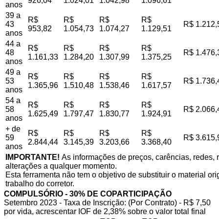
926,04
1.024,01
1.042,98
1.096,61
anos
39 a
R$
R$
R$
R$
43
R$ 1.212,
953,82
1.054,73
1.074,27
1.129,51
anos
44 a
R$
R$
R$
R$
48
R$ 1.476,
1.161,33
1.284,20
1.307,99
1.375,25
anos
49 a
R$
R$
R$
R$
53
R$ 1.736,
1.365,96
1.510,48
1.538,46
1.617,57
anos
54 a
R$
R$
R$
R$
58
R$ 2.066,
1.625,49
1.797,47
1.830,77
1.924,91
anos
+ de
R$
R$
R$
R$
59
R$ 3.615,
2.844,44
3.145,39
3.203,66
3.368,40
anos
IMPORTANTE!
As informações de preços, carências, redes, r
alterações a qualquer momento.
Esta ferramenta não tem o objetivo de substituir o material o
trabalho do corretor.
COMPULSÓRIO - 30% DE COPARTICIPAÇÃO
Setembro 2023 - Taxa de Inscrição: (Por Contrato) - R$ 7,50
por vida, acrescentar IOF de 2,38% sobre o valor total final