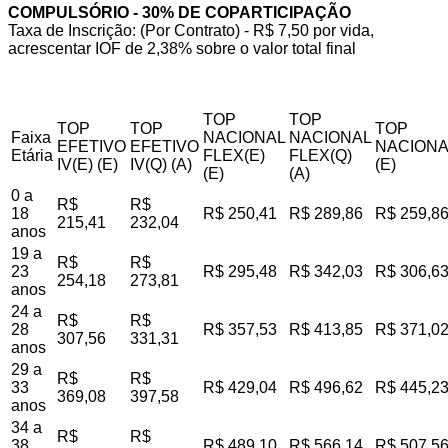
COMPULSÓRIO - 30% DE COPARTICIPAÇÃO
Taxa de Inscrição: (Por Contrato) - R$ 7,50 por vida,
acrescentar IOF de 2,38% sobre o valor total final
TOP
TOP
TOP
TOP
TOP
Faixa
NACIONAL
NACIONAL
EFETIVO
EFETIVO
NACIONA
Etária
FLEX(E)
FLEX(Q)
IV(E) (E)
IV(Q) (A)
(E)
(E)
(A)
0 a
R$
R$
18
R$ 250,41
R$ 289,86
R$ 259,8
215,41
232,04
anos
19 a
R$
R$
23
R$ 295,48
R$ 342,03
R$ 306,6
254,18
273,81
anos
24 a
R$
R$
28
R$ 357,53
R$ 413,85
R$ 371,0
307,56
331,31
anos
29 a
R$
R$
33
R$ 429,04
R$ 496,62
R$ 445,2
369,08
397,58
anos
34 a
R$
R$
38
R$ 489,10
R$ 566,14
R$ 507,5