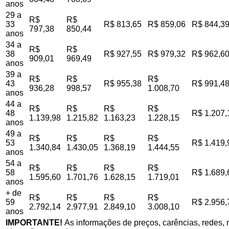
anos
29 a
R$
R$
33
R$ 813,65
R$ 859,06
R$ 844,3
797,38
850,44
anos
34 a
R$
R$
38
R$ 927,55
R$ 979,32
R$ 962,6
909,01
969,49
anos
39 a
R$
R$
R$
43
R$ 955,38
R$ 991,4
936,28
998,57
1.008,70
anos
44 a
R$
R$
R$
R$
48
R$ 1.207,
1.139,98
1.215,82
1.163,23
1.228,15
anos
49 a
R$
R$
R$
R$
53
R$ 1.419,
1.340,84
1.430,05
1.368,19
1.444,55
anos
54 a
R$
R$
R$
R$
58
R$ 1.689,
1.595,60
1.701,76
1.628,15
1.719,01
anos
+ de
R$
R$
R$
R$
59
R$ 2.956,
2.792,14
2.977,91
2.849,10
3.008,10
anos
IMPORTANTE!
As informações de preços, carências, redes, r