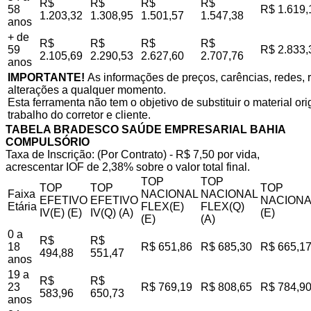
R$
R$
R$
R$
58
R$ 1.619,
1.203,32
1.308,95
1.501,57
1.547,38
anos
+ de
R$
R$
R$
R$
59
R$ 2.833,
2.105,69
2.290,53
2.627,60
2.707,76
anos
IMPORTANTE!
As informações de preços, carências, redes, r
alterações a qualquer momento.
Esta ferramenta não tem o objetivo de substituir o material o
trabalho do corretor e cliente.
TABELA BRADESCO SAÚDE EMPRESARIAL BAHIA
COMPULSÓRIO
Taxa de Inscrição: (Por Contrato) - R$ 7,50 por vida,
acrescentar IOF de 2,38% sobre o valor total final.
TOP
TOP
TOP
TOP
TOP
Faixa
NACIONAL
NACIONAL
EFETIVO
EFETIVO
NACIONA
Etária
FLEX(E)
FLEX(Q)
IV(E) (E)
IV(Q) (A)
(E)
(E)
(A)
0 a
R$
R$
18
R$ 651,86
R$ 685,30
R$ 665,1
494,88
551,47
anos
19 a
R$
R$
23
R$ 769,19
R$ 808,65
R$ 784,9
583,96
650,73
anos