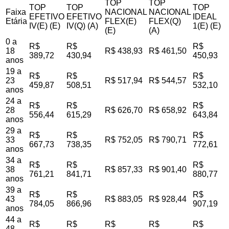
TOP
TOP
TOP
TOP
TOP
Faixa
NACIONAL
NACIONAL
EFETIVO
EFETIVO
IDEAL
Etária
FLEX(E)
FLEX(Q)
IV(E) (E)
IV(Q) (A)
1(E) (E)
(E)
(A)
0 a
R$
R$
R$
18
R$ 438,93
R$ 461,50
389,72
430,94
450,93
anos
19 a
R$
R$
R$
23
R$ 517,94
R$ 544,57
459,87
508,51
532,10
anos
24 a
R$
R$
R$
28
R$ 626,70
R$ 658,92
556,44
615,29
643,84
anos
29 a
R$
R$
R$
33
R$ 752,05
R$ 790,71
667,73
738,35
772,61
anos
34 a
R$
R$
R$
38
R$ 857,33
R$ 901,40
761,21
841,71
880,77
anos
39 a
R$
R$
R$
43
R$ 883,05
R$ 928,44
784,05
866,96
907,19
anos
44 a
R$
R$
R$
R$
R$
48