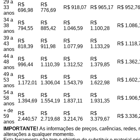
29 a
R$
R$
33
R$ 918,07
R$ 965,17
R$ 952,7
696,98
776,69
anos
34 a
R$
R$
R$
R$
38
R$ 1.086,
794,55
885,42
1.046,59
1.100,28
anos
39 a
R$
R$
R$
R$
43
R$ 1.118,
818,39
911,98
1.077,99
1.133,29
anos
44 a
R$
R$
R$
R$
48
R$ 1.362,
996,44
1.110,39
1.312,52
1.379,85
anos
49 a
R$
R$
R$
R$
53
R$ 1.602,
1.172,01
1.306,04
1.543,79
1.622,98
anos
54 a
R$
R$
R$
R$
58
R$ 1.906,
1.394,69
1.554,19
1.837,11
1.931,35
anos
+ de
R$
R$
R$
R$
59
R$ 3.336,
2.440,57
2.719,68
3.214,76
3.379,67
anos
IMPORTANTE!
As informações de preços, carências, redes, r
alterações a qualquer momento.
Esta ferramenta não tem o objetivo de substituir o material o