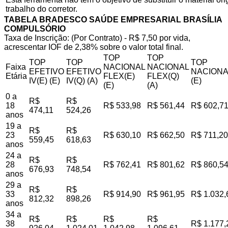
trabalho do corretor.
TABELA BRADESCO SAÚDE EMPRESARIAL BRASÍLIA
COMPULSÓRIO
Taxa de Inscrição: (Por Contrato) - R$ 7,50 por vida,
acrescentar IOF de 2,38% sobre o valor total final.
TOP
TOP
TOP
TOP
TOP
Faixa
NACIONAL
NACIONAL
EFETIVO
EFETIVO
NACIONA
Etária
FLEX(E)
FLEX(Q)
IV(E) (E)
IV(Q) (A)
(E)
(E)
(A)
0 a
R$
R$
18
R$ 533,98
R$ 561,44
R$ 602,7
474,11
524,26
anos
19 a
R$
R$
23
R$ 630,10
R$ 662,50
R$ 711,20
559,45
618,63
anos
24 a
R$
R$
28
R$ 762,41
R$ 801,62
R$ 860,5
676,93
748,54
anos
29 a
R$
R$
33
R$ 914,90
R$ 961,95
R$ 1.032,
812,32
898,26
anos
34 a
R$
R$
R$
R$
38
R$ 1.177,