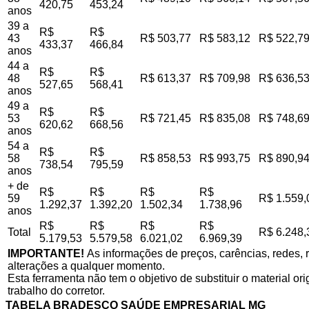
420,75
453,24
anos
39 a
R$
R$
43
R$ 503,77
R$ 583,12
R$ 522,7
433,37
466,84
anos
44 a
R$
R$
48
R$ 613,37
R$ 709,98
R$ 636,5
527,65
568,41
anos
49 a
R$
R$
53
R$ 721,45
R$ 835,08
R$ 748,6
620,62
668,56
anos
54 a
R$
R$
58
R$ 858,53
R$ 993,75
R$ 890,9
738,54
795,59
anos
+ de
R$
R$
R$
R$
59
R$ 1.559,
1.292,37
1.392,20
1.502,34
1.738,96
anos
R$
R$
R$
R$
Total
R$ 6.248,
5.179,53
5.579,58
6.021,02
6.969,39
IMPORTANTE!
As informações de preços, carências, redes, r
alterações a qualquer momento.
Esta ferramenta não tem o objetivo de substituir o material o
trabalho do corretor.
TABELA BRADESCO SAÚDE EMPRESARIAL MG