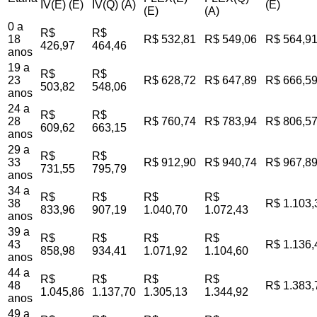
IV(E) (E)
IV(Q) (A)
(E)
(E)
(A)
0 a
R$
R$
18
R$ 532,81
R$ 549,06
R$ 564,9
426,97
464,46
anos
19 a
R$
R$
23
R$ 628,72
R$ 647,89
R$ 666,5
503,82
548,06
anos
24 a
R$
R$
28
R$ 760,74
R$ 783,94
R$ 806,5
609,62
663,15
anos
29 a
R$
R$
33
R$ 912,90
R$ 940,74
R$ 967,8
731,55
795,79
anos
34 a
R$
R$
R$
R$
38
R$ 1.103,
833,96
907,19
1.040,70
1.072,43
anos
39 a
R$
R$
R$
R$
43
R$ 1.136,
858,98
934,41
1.071,92
1.104,60
anos
44 a
R$
R$
R$
R$
48
R$ 1.383,
1.045,86
1.137,70
1.305,13
1.344,92
anos
49 a