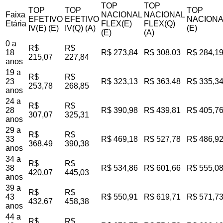
TOP
TOP
TOP
TOP
TOP
Faixa
NACIONAL
NACIONAL
EFETIVO
EFETIVO
NACIONA
Etária
FLEX(E)
FLEX(Q)
IV(E) (E)
IV(Q) (A)
(E)
(E)
(A)
0 a
R$
R$
18
R$ 273,84
R$ 308,03
R$ 284,1
215,07
227,84
anos
19 a
R$
R$
23
R$ 323,13
R$ 363,48
R$ 335,3
253,78
268,85
anos
24 a
R$
R$
28
R$ 390,98
R$ 439,81
R$ 405,7
307,07
325,31
anos
29 a
R$
R$
33
R$ 469,18
R$ 527,78
R$ 486,9
368,49
390,38
anos
34 a
R$
R$
38
R$ 534,86
R$ 601,66
R$ 555,0
420,07
445,03
anos
39 a
R$
R$
43
R$ 550,91
R$ 619,71
R$ 571,7
432,67
458,38
anos
44 a
R$
R$