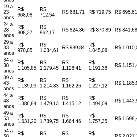
19 a
R$
R$
23
R$ 681,71
R$ 719,75
R$ 695,6
668,08
712,54
anos
24 a
R$
R$
28
R$ 824,86
R$ 870,89
R$ 841,6
808,37
862,17
anos
29 a
R$
R$
R$
33
R$ 989,84
R$ 1.010,
970,05
1.034,61
1.045,08
anos
34 a
R$
R$
R$
R$
38
R$ 1.151,
1.105,85
1.179,45
1.128,41
1.191,38
anos
39 a
R$
R$
R$
R$
43
R$ 1.185,
1.139,03
1.214,83
1.162,26
1.227,12
anos
44 a
R$
R$
R$
R$
48
R$ 1.443,
1.386,84
1.479,13
1.415,12
1.494,09
anos
49 a
R$
R$
R$
R$
53
R$ 1.698,
1.631,20
1.739,75
1.664,46
1.757,35
anos
54 a
R$
R$
R$
R$
58
R$ 2.021,