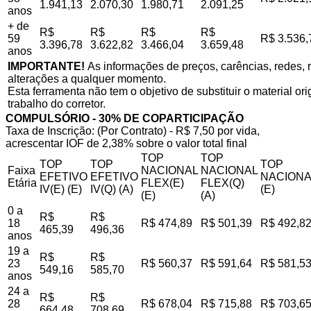
1.941,13
2.070,30
1.980,71
2.091,25
anos
+ de
R$
R$
R$
R$
59
R$ 3.536,
3.396,78
3.622,82
3.466,04
3.659,48
anos
IMPORTANTE!
As informações de preços, carências, redes, r
alterações a qualquer momento.
Esta ferramenta não tem o objetivo de substituir o material o
trabalho do corretor.
COMPULSÓRIO - 30% DE COPARTICIPAÇÃO
Taxa de Inscrição: (Por Contrato) - R$ 7,50 por vida,
acrescentar IOF de 2,38% sobre o valor total final
TOP
TOP
TOP
TOP
TOP
Faixa
NACIONAL
NACIONAL
EFETIVO
EFETIVO
NACIONA
Etária
FLEX(E)
FLEX(Q)
IV(E) (E)
IV(Q) (A)
(E)
(E)
(A)
0 a
R$
R$
18
R$ 474,89
R$ 501,39
R$ 492,8
465,39
496,36
anos
19 a
R$
R$
23
R$ 560,37
R$ 591,64
R$ 581,5
549,16
585,70
anos
24 a
R$
R$
28
R$ 678,04
R$ 715,88
R$ 703,6
664,48
708,69