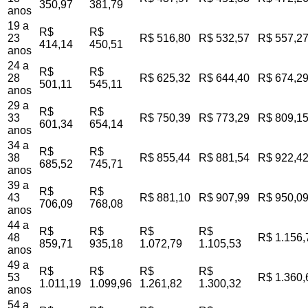
350,97
381,79
anos
19 a
R$
R$
23
R$ 516,80
R$ 532,57
R$ 557,2
414,14
450,51
anos
24 a
R$
R$
28
R$ 625,32
R$ 644,40
R$ 674,2
501,11
545,11
anos
29 a
R$
R$
33
R$ 750,39
R$ 773,29
R$ 809,1
601,34
654,14
anos
34 a
R$
R$
38
R$ 855,44
R$ 881,54
R$ 922,4
685,52
745,71
anos
39 a
R$
R$
43
R$ 881,10
R$ 907,99
R$ 950,0
706,09
768,08
anos
44 a
R$
R$
R$
R$
48
R$ 1.156,
859,71
935,18
1.072,79
1.105,53
anos
49 a
R$
R$
R$
R$
53
R$ 1.360,
1.011,19
1.099,96
1.261,82
1.300,32
anos
54 a