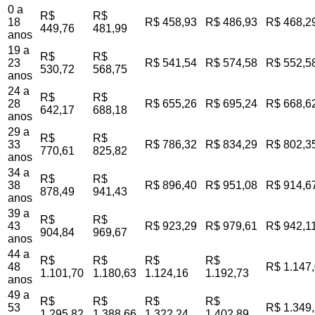
0 a
R$
R$
18
R$ 458,93
R$ 486,93
R$ 468,2
449,76
481,99
anos
19 a
R$
R$
23
R$ 541,54
R$ 574,58
R$ 552,5
530,72
568,75
anos
24 a
R$
R$
28
R$ 655,26
R$ 695,24
R$ 668,6
642,17
688,18
anos
29 a
R$
R$
33
R$ 786,32
R$ 834,29
R$ 802,3
770,61
825,82
anos
34 a
R$
R$
38
R$ 896,40
R$ 951,08
R$ 914,6
878,49
941,43
anos
39 a
R$
R$
43
R$ 923,29
R$ 979,61
R$ 942,1
904,84
969,67
anos
44 a
R$
R$
R$
R$
48
R$ 1.147
1.101,70
1.180,63
1.124,16
1.192,73
anos
49 a
R$
R$
R$
R$
53
R$ 1.349
1.295,82
1.388,66
1.322,24
1.402,89