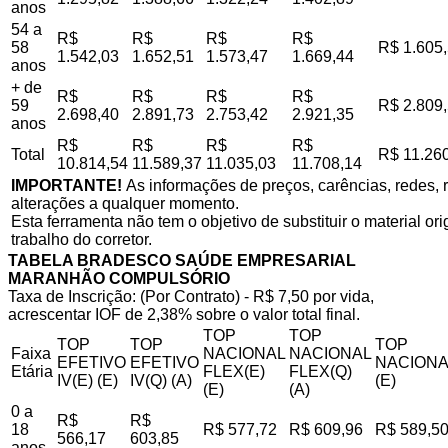
anos
54 a
R$
R$
R$
R$
58
R$ 1.605
1.542,03
1.652,51
1.573,47
1.669,44
anos
+ de
R$
R$
R$
R$
59
R$ 2.809
2.698,40
2.891,73
2.753,42
2.921,35
anos
R$
R$
R$
R$
Total
R$ 11.26
10.814,54
11.589,37
11.035,03
11.708,14
IMPORTANTE!
As informações de preços, carências, redes, r
alterações a qualquer momento.
Esta ferramenta não tem o objetivo de substituir o material o
trabalho do corretor.
TABELA BRADESCO SAÚDE EMPRESARIAL
MARANHÃO COMPULSÓRIO
Taxa de Inscrição: (Por Contrato) - R$ 7,50 por vida,
acrescentar IOF de 2,38% sobre o valor total final.
TOP
TOP
TOP
TOP
TOP
Faixa
NACIONAL
NACIONAL
EFETIVO
EFETIVO
NACIONA
Etária
FLEX(E)
FLEX(Q)
IV(E) (E)
IV(Q) (A)
(E)
(E)
(A)
0 a
R$
R$
18
R$ 577,72
R$ 609,96
R$ 589,5
566,17
603,85
anos