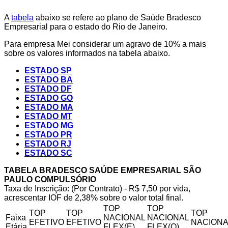
A
tabela
abaixo se refere ao plano de Saúde Bradesco
Empresarial para o estado do Rio de Janeiro.
Para empresa Mei considerar um agravo de 10% a mais
sobre os valores informados na tabela abaixo.
ESTADO SP
ESTADO BA
ESTADO DF
ESTADO GO
ESTADO MA
ESTADO MT
ESTADO MG
ESTADO PR
ESTADO RJ
ESTADO SC
TABELA BRADESCO SAÚDE EMPRESARIAL SÃO
PAULO COMPULSÓRIO
Taxa de Inscrição: (Por Contrato) - R$ 7,50 por vida,
acrescentar IOF de 2,38% sobre o valor total final.
TOP
TOP
TOP
TOP
TOP
Faixa
NACIONAL
NACIONAL
EFETIVO
EFETIVO
NACIONA
Etária
FLEX(E)
FLEX(Q)