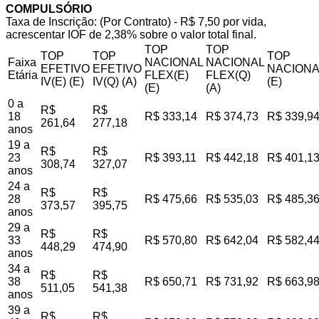
COMPULSÓRIO
Taxa de Inscrição: (Por Contrato) - R$ 7,50 por vida,
acrescentar IOF de 2,38% sobre o valor total final.
TOP
TOP
TOP
TOP
TOP
Faixa
NACIONAL
NACIONAL
EFETIVO
EFETIVO
NACIONA
Etária
FLEX(E)
FLEX(Q)
IV(E) (E)
IV(Q) (A)
(E)
(E)
(A)
0 a
R$
R$
18
R$ 333,14
R$ 374,73
R$ 339,9
261,64
277,18
anos
19 a
R$
R$
23
R$ 393,11
R$ 442,18
R$ 401,1
308,74
327,07
anos
24 a
R$
R$
28
R$ 475,66
R$ 535,03
R$ 485,3
373,57
395,75
anos
29 a
R$
R$
33
R$ 570,80
R$ 642,04
R$ 582,4
448,29
474,90
anos
34 a
R$
R$
38
R$ 650,71
R$ 731,92
R$ 663,9
511,05
541,38
anos
39 a
R$
R$