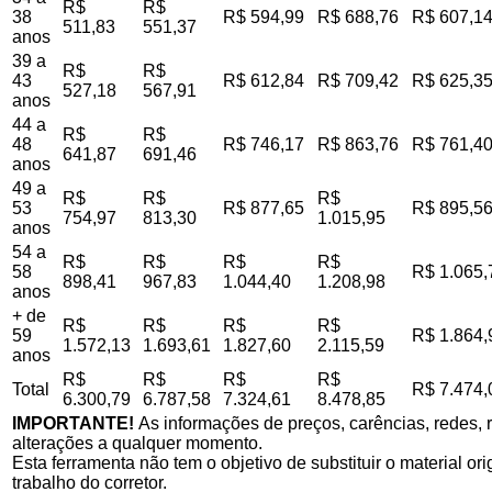
R$
R$
38
R$ 594,99
R$ 688,76
R$ 607,1
511,83
551,37
anos
39 a
R$
R$
43
R$ 612,84
R$ 709,42
R$ 625,3
527,18
567,91
anos
44 a
R$
R$
48
R$ 746,17
R$ 863,76
R$ 761,4
641,87
691,46
anos
49 a
R$
R$
R$
53
R$ 877,65
R$ 895,5
754,97
813,30
1.015,95
anos
54 a
R$
R$
R$
R$
58
R$ 1.065,
898,41
967,83
1.044,40
1.208,98
anos
+ de
R$
R$
R$
R$
59
R$ 1.864,
1.572,13
1.693,61
1.827,60
2.115,59
anos
R$
R$
R$
R$
Total
R$ 7.474,
6.300,79
6.787,58
7.324,61
8.478,85
IMPORTANTE!
As informações de preços, carências, redes, r
alterações a qualquer momento.
Esta ferramenta não tem o objetivo de substituir o material o
trabalho do corretor.