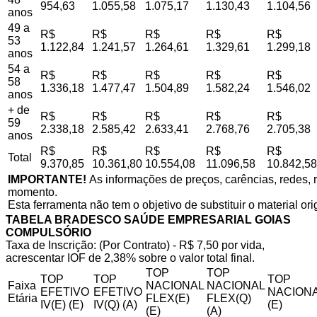
954,63
1.055,58
1.075,17
1.130,43
1.104,56
anos
49 a
R$
R$
R$
R$
R$
53
1.122,84
1.241,57
1.264,61
1.329,61
1.299,18
anos
54 a
R$
R$
R$
R$
R$
58
1.336,18
1.477,47
1.504,89
1.582,24
1.546,02
anos
+ de
R$
R$
R$
R$
R$
59
2.338,18
2.585,42
2.633,41
2.768,76
2.705,38
anos
R$
R$
R$
R$
R$
Total
9.370,85
10.361,80
10.554,08
11.096,58
10.842,58
IMPORTANTE!
As informações de preços, carências, redes, r
momento.
Esta ferramenta não tem o objetivo de substituir o material or
TABELA BRADESCO SAÚDE EMPRESARIAL GOIAS
COMPULSÓRIO
Taxa de Inscrição: (Por Contrato) - R$ 7,50 por vida,
acrescentar IOF de 2,38% sobre o valor total final.
TOP
TOP
TOP
TOP
TOP
Faixa
NACIONAL
NACIONAL
EFETIVO
EFETIVO
NACIONA
Etária
FLEX(E)
FLEX(Q)
IV(E) (E)
IV(Q) (A)
(E)
(E)
(A)