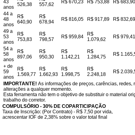
43
R$ 670,23
R$ 753,88
R$ 683,9
526,38
557,62
anos
44 a
R$
R$
48
R$ 816,05
R$ 917,89
R$ 832,6
640,90
678,94
anos
49 a
R$
R$
R$
53
R$ 959,84
R$ 979,4
753,83
798,57
1.079,62
anos
54 a
R$
R$
R$
R$
58
R$ 1.165,
897,06
950,30
1.142,21
1.284,75
anos
+ de
R$
R$
R$
R$
59
R$ 2.039,
1.569,77
1.662,93
1.998,75
2.248,18
anos
IMPORTANTE!
As informações de preços, carências, redes, r
alterações a qualquer momento.
Esta ferramenta não tem o objetivo de substituir o material o
trabalho do corretor.
COMPULSÓRIO - 30% DE COPARTICIPAÇÃO
Taxa de Inscrição: (Por Contrato) - R$ 7,50 por vida,
acrescentar IOF de 2,38% sobre o valor total final