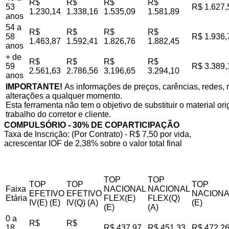
R$
R$
R$
R$
53
R$ 1.627,
1.230,14
1.338,16
1.535,09
1.581,89
anos
54 a
R$
R$
R$
R$
58
R$ 1.936,
1.463,87
1.592,41
1.826,76
1.882,45
anos
+ de
R$
R$
R$
R$
59
R$ 3.389,
2.561,63
2.786,56
3.196,65
3.294,10
anos
IMPORTANTE!
As informações de preços, carências, redes, r
alterações a qualquer momento.
Esta ferramenta não tem o objetivo de substituir o material o
trabalho do corretor e cliente.
COMPULSÓRIO - 30% DE COPARTICIPAÇÃO
Taxa de Inscrição: (Por Contrato) - R$ 7,50 por vida,
acrescentar IOF de 2,38% sobre o valor total final
TOP
TOP
TOP
TOP
TOP
Faixa
NACIONAL
NACIONAL
EFETIVO
EFETIVO
NACIONA
Etária
FLEX(E)
FLEX(Q)
IV(E) (E)
IV(Q) (A)
(E)
(E)
(A)
0 a
R$
R$
18
R$ 437,97
R$ 451,33
R$ 472,2