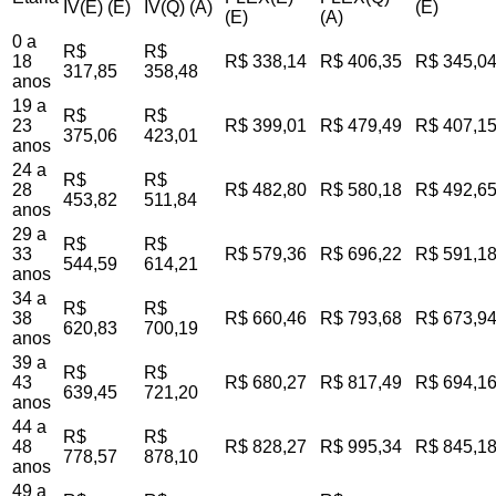
IV(E) (E)
IV(Q) (A)
(E)
(E)
(A)
0 a
R$
R$
18
R$ 338,14
R$ 406,35
R$ 345,0
317,85
358,48
anos
19 a
R$
R$
23
R$ 399,01
R$ 479,49
R$ 407,1
375,06
423,01
anos
24 a
R$
R$
28
R$ 482,80
R$ 580,18
R$ 492,6
453,82
511,84
anos
29 a
R$
R$
33
R$ 579,36
R$ 696,22
R$ 591,1
544,59
614,21
anos
34 a
R$
R$
38
R$ 660,46
R$ 793,68
R$ 673,9
620,83
700,19
anos
39 a
R$
R$
43
R$ 680,27
R$ 817,49
R$ 694,1
639,45
721,20
anos
44 a
R$
R$
48
R$ 828,27
R$ 995,34
R$ 845,1
778,57
878,10
anos
49 a