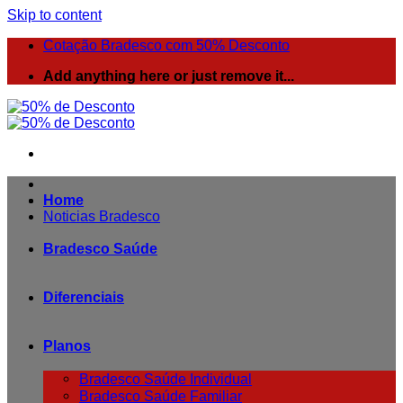
Skip to content
Cotação Bradesco com 50% Desconto
Add anything here or just remove it...
Home
Noticias Bradesco
Bradesco Saúde
Diferenciais
Planos
Bradesco Saúde Individual
Bradesco Saúde Familiar