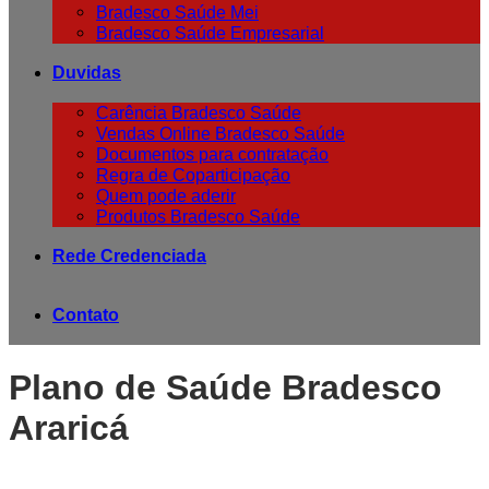
Bradesco Saúde Mei
Bradesco Saúde Empresarial
Duvidas
Carência Bradesco Saúde
Vendas Online Bradesco Saúde
Documentos para contratação
Regra de Coparticipação
Quem pode aderir
Produtos Bradesco Saúde
Rede Credenciada
Contato
Plano de Saúde Bradesco
Araricá