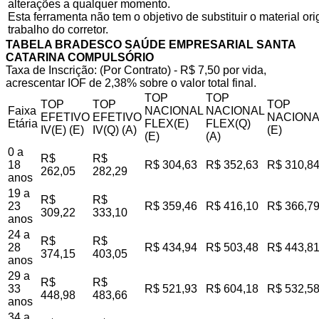
alterações a qualquer momento.
Esta ferramenta não tem o objetivo de substituir o material o
trabalho do corretor.
TABELA BRADESCO SAÚDE EMPRESARIAL SANTA
CATARINA COMPULSÓRIO
Taxa de Inscrição: (Por Contrato) - R$ 7,50 por vida,
acrescentar IOF de 2,38% sobre o valor total final.
TOP
TOP
TOP
TOP
TOP
Faixa
NACIONAL
NACIONAL
EFETIVO
EFETIVO
NACIONA
Etária
FLEX(E)
FLEX(Q)
IV(E) (E)
IV(Q) (A)
(E)
(E)
(A)
0 a
R$
R$
18
R$ 304,63
R$ 352,63
R$ 310,8
262,05
282,29
anos
19 a
R$
R$
23
R$ 359,46
R$ 416,10
R$ 366,7
309,22
333,10
anos
24 a
R$
R$
28
R$ 434,94
R$ 503,48
R$ 443,8
374,15
403,05
anos
29 a
R$
R$
33
R$ 521,93
R$ 604,18
R$ 532,5
448,98
483,66
anos
34 a