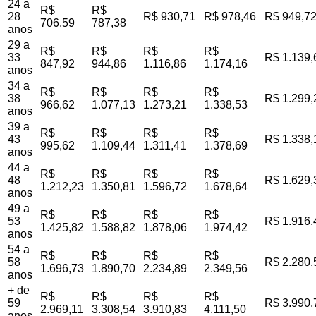
24 a
R$
R$
28
R$ 930,71
R$ 978,46
R$ 949,7
706,59
787,38
anos
29 a
R$
R$
R$
R$
33
R$ 1.139,
847,92
944,86
1.116,86
1.174,16
anos
34 a
R$
R$
R$
R$
38
R$ 1.299,
966,62
1.077,13
1.273,21
1.338,53
anos
39 a
R$
R$
R$
R$
43
R$ 1.338,
995,62
1.109,44
1.311,41
1.378,69
anos
44 a
R$
R$
R$
R$
48
R$ 1.629,
1.212,23
1.350,81
1.596,72
1.678,64
anos
49 a
R$
R$
R$
R$
53
R$ 1.916,
1.425,82
1.588,82
1.878,06
1.974,42
anos
54 a
R$
R$
R$
R$
58
R$ 2.280,
1.696,73
1.890,70
2.234,89
2.349,56
anos
+ de
R$
R$
R$
R$
59
R$ 3.990,
2.969,11
3.308,54
3.910,83
4.111,50
anos