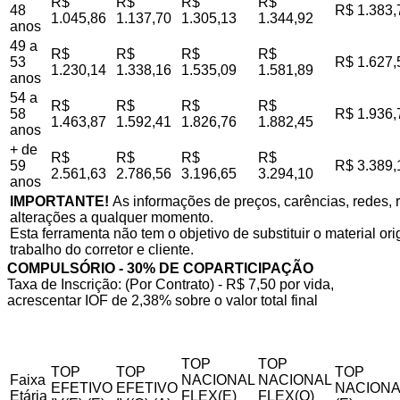
R$
R$
R$
R$
48
R$ 1.383,
1.045,86
1.137,70
1.305,13
1.344,92
anos
49 a
R$
R$
R$
R$
53
R$ 1.627,
1.230,14
1.338,16
1.535,09
1.581,89
anos
54 a
R$
R$
R$
R$
58
R$ 1.936,
1.463,87
1.592,41
1.826,76
1.882,45
anos
+ de
R$
R$
R$
R$
59
R$ 3.389,
2.561,63
2.786,56
3.196,65
3.294,10
anos
IMPORTANTE!
As informações de preços, carências, redes, r
alterações a qualquer momento.
Esta ferramenta não tem o objetivo de substituir o material o
trabalho do corretor e cliente.
COMPULSÓRIO - 30% DE COPARTICIPAÇÃO
Taxa de Inscrição: (Por Contrato) - R$ 7,50 por vida,
acrescentar IOF de 2,38% sobre o valor total final
TOP
TOP
TOP
TOP
TOP
Faixa
NACIONAL
NACIONAL
EFETIVO
EFETIVO
NACIONA
Etária
FLEX(E)
FLEX(Q)