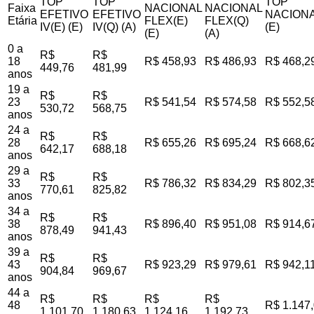
TOP
TOP
TOP
Faixa
NACIONAL
NACIONAL
EFETIVO
EFETIVO
NACIONA
Etária
FLEX(E)
FLEX(Q)
IV(E) (E)
IV(Q) (A)
(E)
(E)
(A)
0 a
R$
R$
18
R$ 458,93
R$ 486,93
R$ 468,2
449,76
481,99
anos
19 a
R$
R$
23
R$ 541,54
R$ 574,58
R$ 552,5
530,72
568,75
anos
24 a
R$
R$
28
R$ 655,26
R$ 695,24
R$ 668,6
642,17
688,18
anos
29 a
R$
R$
33
R$ 786,32
R$ 834,29
R$ 802,3
770,61
825,82
anos
34 a
R$
R$
38
R$ 896,40
R$ 951,08
R$ 914,6
878,49
941,43
anos
39 a
R$
R$
43
R$ 923,29
R$ 979,61
R$ 942,1
904,84
969,67
anos
44 a
R$
R$
R$
R$
48
R$ 1.147
1.101,70
1.180,63
1.124,16
1.192,73