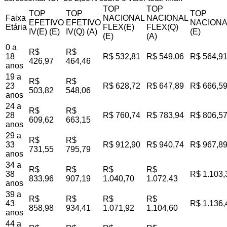
TOP
TOP
TOP
TOP
TOP
Faixa
NACIONAL
NACIONAL
EFETIVO
EFETIVO
NACIONA
Etária
FLEX(E)
FLEX(Q)
IV(E) (E)
IV(Q) (A)
(E)
(E)
(A)
0 a
R$
R$
18
R$ 532,81
R$ 549,06
R$ 564,9
426,97
464,46
anos
19 a
R$
R$
23
R$ 628,72
R$ 647,89
R$ 666,5
503,82
548,06
anos
24 a
R$
R$
28
R$ 760,74
R$ 783,94
R$ 806,5
609,62
663,15
anos
29 a
R$
R$
33
R$ 912,90
R$ 940,74
R$ 967,8
731,55
795,79
anos
34 a
R$
R$
R$
R$
38
R$ 1.103,
833,96
907,19
1.040,70
1.072,43
anos
39 a
R$
R$
R$
R$
43
R$ 1.136,
858,98
934,41
1.071,92
1.104,60
anos
44 a