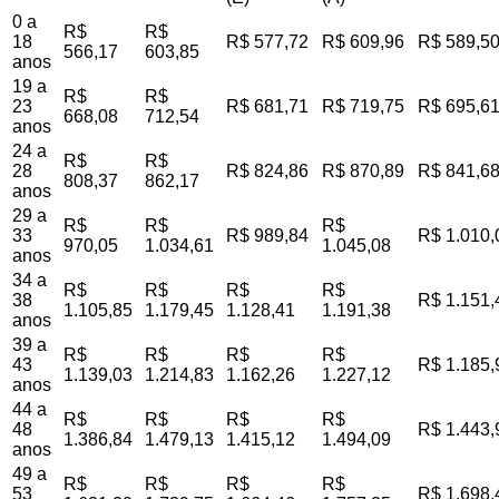
0 a
R$
R$
18
R$ 577,72
R$ 609,96
R$ 589,5
566,17
603,85
anos
19 a
R$
R$
23
R$ 681,71
R$ 719,75
R$ 695,6
668,08
712,54
anos
24 a
R$
R$
28
R$ 824,86
R$ 870,89
R$ 841,6
808,37
862,17
anos
29 a
R$
R$
R$
33
R$ 989,84
R$ 1.010,
970,05
1.034,61
1.045,08
anos
34 a
R$
R$
R$
R$
38
R$ 1.151,
1.105,85
1.179,45
1.128,41
1.191,38
anos
39 a
R$
R$
R$
R$
43
R$ 1.185,
1.139,03
1.214,83
1.162,26
1.227,12
anos
44 a
R$
R$
R$
R$
48
R$ 1.443,
1.386,84
1.479,13
1.415,12
1.494,09
anos
49 a
R$
R$
R$
R$
53
R$ 1.698,