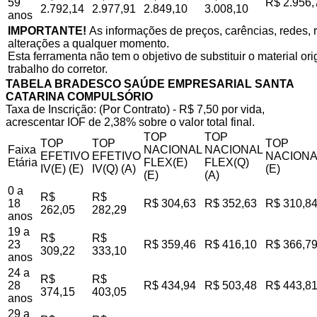
59
R$ 2.956,
2.792,14
2.977,91
2.849,10
3.008,10
anos
IMPORTANTE!
As informações de preços, carências, redes, r
alterações a qualquer momento.
Esta ferramenta não tem o objetivo de substituir o material o
trabalho do corretor.
TABELA BRADESCO SAÚDE EMPRESARIAL SANTA
CATARINA COMPULSÓRIO
Taxa de Inscrição: (Por Contrato) - R$ 7,50 por vida,
acrescentar IOF de 2,38% sobre o valor total final.
TOP
TOP
TOP
TOP
TOP
Faixa
NACIONAL
NACIONAL
EFETIVO
EFETIVO
NACIONA
Etária
FLEX(E)
FLEX(Q)
IV(E) (E)
IV(Q) (A)
(E)
(E)
(A)
0 a
R$
R$
18
R$ 304,63
R$ 352,63
R$ 310,8
262,05
282,29
anos
19 a
R$
R$
23
R$ 359,46
R$ 416,10
R$ 366,7
309,22
333,10
anos
24 a
R$
R$
28
R$ 434,94
R$ 503,48
R$ 443,8
374,15
403,05
anos
29 a