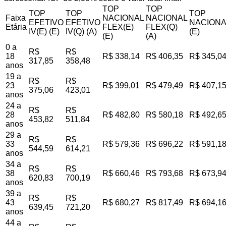
TOP
TOP
TOP
TOP
TOP
Faixa
NACIONAL
NACIONAL
EFETIVO
EFETIVO
NACIONA
Etária
FLEX(E)
FLEX(Q)
IV(E) (E)
IV(Q) (A)
(E)
(E)
(A)
0 a
R$
R$
18
R$ 338,14
R$ 406,35
R$ 345,0
317,85
358,48
anos
19 a
R$
R$
23
R$ 399,01
R$ 479,49
R$ 407,1
375,06
423,01
anos
24 a
R$
R$
28
R$ 482,80
R$ 580,18
R$ 492,6
453,82
511,84
anos
29 a
R$
R$
33
R$ 579,36
R$ 696,22
R$ 591,1
544,59
614,21
anos
34 a
R$
R$
38
R$ 660,46
R$ 793,68
R$ 673,9
620,83
700,19
anos
39 a
R$
R$
43
R$ 680,27
R$ 817,49
R$ 694,1
639,45
721,20
anos
44 a