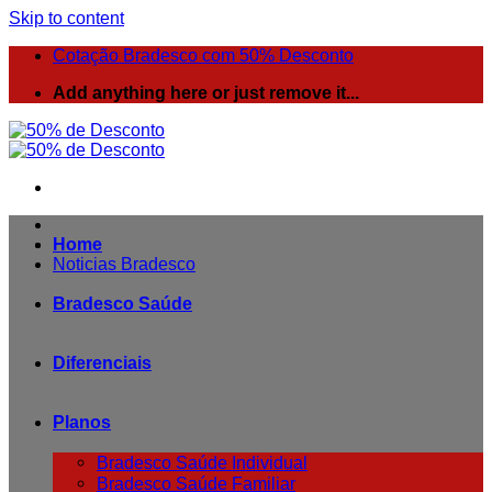
Skip to content
Cotação Bradesco com 50% Desconto
Add anything here or just remove it...
Home
Noticias Bradesco
Bradesco Saúde
Diferenciais
Planos
Bradesco Saúde Individual
Bradesco Saúde Familiar