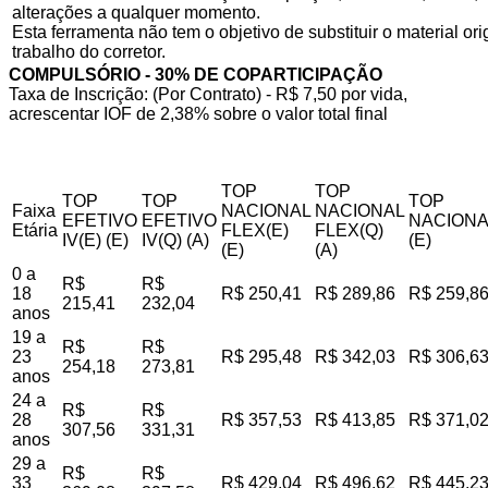
alterações a qualquer momento.
Esta ferramenta não tem o objetivo de substituir o material o
trabalho do corretor.
COMPULSÓRIO - 30% DE COPARTICIPAÇÃO
Taxa de Inscrição: (Por Contrato) - R$ 7,50 por vida,
acrescentar IOF de 2,38% sobre o valor total final
TOP
TOP
TOP
TOP
TOP
Faixa
NACIONAL
NACIONAL
EFETIVO
EFETIVO
NACIONA
Etária
FLEX(E)
FLEX(Q)
IV(E) (E)
IV(Q) (A)
(E)
(E)
(A)
0 a
R$
R$
18
R$ 250,41
R$ 289,86
R$ 259,8
215,41
232,04
anos
19 a
R$
R$
23
R$ 295,48
R$ 342,03
R$ 306,6
254,18
273,81
anos
24 a
R$
R$
28
R$ 357,53
R$ 413,85
R$ 371,0
307,56
331,31
anos
29 a
R$
R$
33
R$ 429,04
R$ 496,62
R$ 445,2