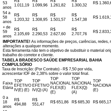
R$
R$
R$
R$
53
R$ 1.360,
1.011,19
1.099,96
1.261,82
1.300,32
anos
54 a
R$
R$
R$
R$
58
R$ 1.619,
1.203,32
1.308,95
1.501,57
1.547,38
anos
+ de
R$
R$
R$
R$
59
R$ 2.833,
2.105,69
2.290,53
2.627,60
2.707,76
anos
IMPORTANTE!
As informações de preços, carências, redes, r
alterações a qualquer momento.
Esta ferramenta não tem o objetivo de substituir o material o
trabalho do corretor e cliente.
TABELA BRADESCO SAÚDE EMPRESARIAL BAHIA
COMPULSÓRIO
Taxa de Inscrição: (Por Contrato) - R$ 7,50 por vida,
acrescentar IOF de 2,38% sobre o valor total final.
TOP
TOP
TOP
TOP
TOP
Faixa
NACIONAL
NACIONAL
EFETIVO
EFETIVO
NACIONA
Etária
FLEX(E)
FLEX(Q)
IV(E) (E)
IV(Q) (A)
(E)
(E)
(A)
0 a
R$
R$
18
R$ 651,86
R$ 685,30
R$ 665,1
494,88
551,47
anos