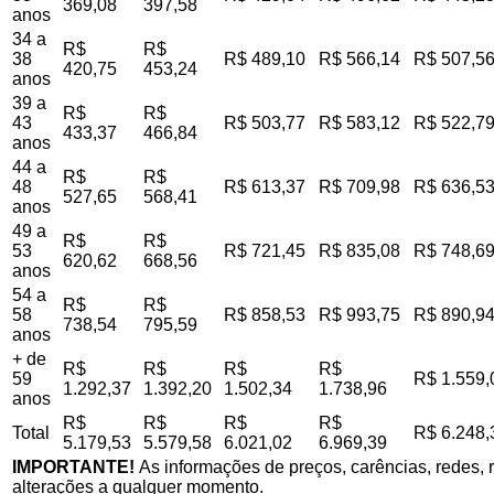
369,08
397,58
anos
34 a
R$
R$
38
R$ 489,10
R$ 566,14
R$ 507,5
420,75
453,24
anos
39 a
R$
R$
43
R$ 503,77
R$ 583,12
R$ 522,7
433,37
466,84
anos
44 a
R$
R$
48
R$ 613,37
R$ 709,98
R$ 636,5
527,65
568,41
anos
49 a
R$
R$
53
R$ 721,45
R$ 835,08
R$ 748,6
620,62
668,56
anos
54 a
R$
R$
58
R$ 858,53
R$ 993,75
R$ 890,9
738,54
795,59
anos
+ de
R$
R$
R$
R$
59
R$ 1.559,
1.292,37
1.392,20
1.502,34
1.738,96
anos
R$
R$
R$
R$
Total
R$ 6.248,
5.179,53
5.579,58
6.021,02
6.969,39
IMPORTANTE!
As informações de preços, carências, redes, r
alterações a qualquer momento.