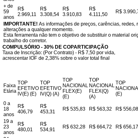
+ de
R$
R$
R$
R$
59
R$ 3.990,
2.969,11
3.308,54
3.910,83
4.111,50
anos
IMPORTANTE!
As informações de preços, carências, redes, r
alterações a qualquer momento.
Esta ferramenta não tem o objetivo de substituir o material o
trabalho do corretor.
COMPULSÓRIO - 30% DE COPARTICIPAÇÃO
Taxa de Inscrição: (Por Contrato) - R$ 7,50 por vida,
acrescentar IOF de 2,38% sobre o valor total final
TOP
TOP
TOP
TOP
TOP
Faixa
NACIONAL
NACIONAL
EFETIVO
EFETIVO
NACIONA
Etária
FLEX(E)
FLEX(Q)
IV(E) (E)
IV(Q) (A)
(E)
(E)
(A)
0 a
R$
R$
18
R$ 535,83
R$ 563,32
R$ 556,0
406,79
453,31
anos
19 a
R$
R$
23
R$ 632,28
R$ 664,72
R$ 656,1
480,01
534,91
anos