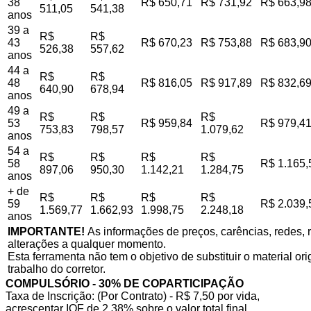
38
R$ 650,71
R$ 731,92
R$ 663,9
511,05
541,38
anos
39 a
R$
R$
43
R$ 670,23
R$ 753,88
R$ 683,9
526,38
557,62
anos
44 a
R$
R$
48
R$ 816,05
R$ 917,89
R$ 832,6
640,90
678,94
anos
49 a
R$
R$
R$
53
R$ 959,84
R$ 979,4
753,83
798,57
1.079,62
anos
54 a
R$
R$
R$
R$
58
R$ 1.165,
897,06
950,30
1.142,21
1.284,75
anos
+ de
R$
R$
R$
R$
59
R$ 2.039,
1.569,77
1.662,93
1.998,75
2.248,18
anos
IMPORTANTE!
As informações de preços, carências, redes, r
alterações a qualquer momento.
Esta ferramenta não tem o objetivo de substituir o material o
trabalho do corretor.
COMPULSÓRIO - 30% DE COPARTICIPAÇÃO
Taxa de Inscrição: (Por Contrato) - R$ 7,50 por vida,
acrescentar IOF de 2,38% sobre o valor total final