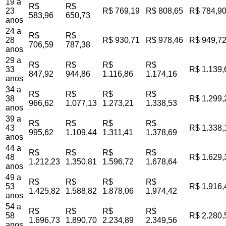
19 a
R$
R$
23
R$ 769,19
R$ 808,65
R$ 784,9
583,96
650,73
anos
24 a
R$
R$
28
R$ 930,71
R$ 978,46
R$ 949,7
706,59
787,38
anos
29 a
R$
R$
R$
R$
33
R$ 1.139,
847,92
944,86
1.116,86
1.174,16
anos
34 a
R$
R$
R$
R$
38
R$ 1.299,
966,62
1.077,13
1.273,21
1.338,53
anos
39 a
R$
R$
R$
R$
43
R$ 1.338,
995,62
1.109,44
1.311,41
1.378,69
anos
44 a
R$
R$
R$
R$
48
R$ 1.629,
1.212,23
1.350,81
1.596,72
1.678,64
anos
49 a
R$
R$
R$
R$
53
R$ 1.916,
1.425,82
1.588,82
1.878,06
1.974,42
anos
54 a
R$
R$
R$
R$
58
R$ 2.280,
1.696,73
1.890,70
2.234,89
2.349,56
anos