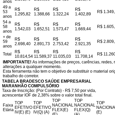
anos
49 a
R$
R$
R$
R$
53
R$ 1.349
1.295,82
1.388,66
1.322,24
1.402,89
anos
54 a
R$
R$
R$
R$
58
R$ 1.605
1.542,03
1.652,51
1.573,47
1.669,44
anos
+ de
R$
R$
R$
R$
59
R$ 2.809
2.698,40
2.891,73
2.753,42
2.921,35
anos
R$
R$
R$
R$
Total
R$ 11.26
10.814,54
11.589,37
11.035,03
11.708,14
IMPORTANTE!
As informações de preços, carências, redes, r
alterações a qualquer momento.
Esta ferramenta não tem o objetivo de substituir o material o
trabalho do corretor.
TABELA BRADESCO SAÚDE EMPRESARIAL
MARANHÃO COMPULSÓRIO
Taxa de Inscrição: (Por Contrato) - R$ 7,50 por vida,
acrescentar IOF de 2,38% sobre o valor total final.
TOP
TOP
TOP
TOP
TOP
Faixa
NACIONAL
NACIONAL
EFETIVO
EFETIVO
NACIONA
Etária
FLEX(E)
FLEX(Q)
IV(E) (E)
IV(Q) (A)
(E)
(E)
(A)