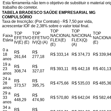
Esta ferramenta não tem o objetivo de substituir o material o
trabalho do corretor.
TABELA BRADESCO SAÚDE EMPRESARIAL MG
COMPULSÓRIO
Taxa de Inscrição: (Por Contrato) - R$ 7,50 por vida,
acrescentar IOF de 2,38% sobre o valor total final.
TOP
TOP
TOP
TOP
TOP
Faixa
NACIONAL
NACIONAL
EFETIVO
EFETIVO
NACIONA
Etária
FLEX(E)
FLEX(Q)
IV(E) (E)
IV(Q) (A)
(E)
(E)
(A)
0 a
R$
R$
18
R$ 333,14
R$ 374,73
R$ 339,9
261,64
277,18
anos
19 a
R$
R$
23
R$ 393,11
R$ 442,18
R$ 401,1
308,74
327,07
anos
24 a
R$
R$
28
R$ 475,66
R$ 535,03
R$ 485,3
373,57
395,75
anos
29 a
R$
R$
33
R$ 570,80
R$ 642,04
R$ 582,4
448,29
474,90
anos
34 a
R$
R$