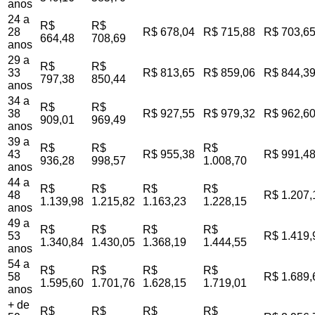
anos
24 a
R$
R$
28
R$ 678,04
R$ 715,88
R$ 703,6
664,48
708,69
anos
29 a
R$
R$
33
R$ 813,65
R$ 859,06
R$ 844,3
797,38
850,44
anos
34 a
R$
R$
38
R$ 927,55
R$ 979,32
R$ 962,6
909,01
969,49
anos
39 a
R$
R$
R$
43
R$ 955,38
R$ 991,4
936,28
998,57
1.008,70
anos
44 a
R$
R$
R$
R$
48
R$ 1.207,
1.139,98
1.215,82
1.163,23
1.228,15
anos
49 a
R$
R$
R$
R$
53
R$ 1.419,
1.340,84
1.430,05
1.368,19
1.444,55
anos
54 a
R$
R$
R$
R$
58
R$ 1.689,
1.595,60
1.701,76
1.628,15
1.719,01
anos
+ de
R$
R$
R$
R$