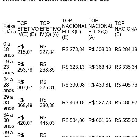
TOP
TOP
TOP
TOP
TOP
Faixa
NACIONAL
NACIONAL
EFETIVO
EFETIVO
NACIONA
Etária
FLEX(E)
FLEX(Q)
IV(E) (E)
IV(Q) (A)
(E)
(E)
(A)
0 a
R$
R$
18
R$ 273,84
R$ 308,03
R$ 284,1
215,07
227,84
anos
19 a
R$
R$
23
R$ 323,13
R$ 363,48
R$ 335,3
253,78
268,85
anos
24 a
R$
R$
28
R$ 390,98
R$ 439,81
R$ 405,7
307,07
325,31
anos
29 a
R$
R$
33
R$ 469,18
R$ 527,78
R$ 486,9
368,49
390,38
anos
34 a
R$
R$
38
R$ 534,86
R$ 601,66
R$ 555,0
420,07
445,03
anos
39 a
R$
R$