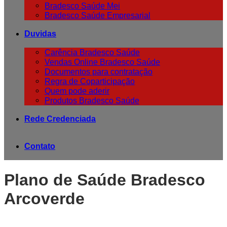
Bradesco Saúde Mei
Bradesco Saúde Empresarial
Duvidas
Carência Bradesco Saúde
Vendas Online Bradesco Saúde
Documentos para contratação
Regra de Coparticipação
Quem pode aderir
Produtos Bradesco Saúde
Rede Credenciada
Contato
Plano de Saúde Bradesco
Arcoverde