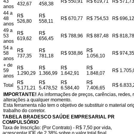
43
R$ 550,91
R$ 619,71
R$ 571,7
432,67
458,38
anos
44 a
R$
R$
48
R$ 670,77
R$ 754,53
R$ 696,1
526,80
558,11
anos
49 a
R$
R$
53
R$ 788,96
R$ 887,48
R$ 818,7
619,62
656,45
anos
54 a
R$
R$
R$
58
R$ 938,86
R$ 974,3
737,35
781,18
1.056,10
anos
+ de
R$
R$
R$
R$
59
R$ 1.705,
1.290,29
1.366,99
1.642,91
1.848,07
anos
R$
R$
R$
R$
Total
R$ 6.833,
5.171,21
5.478,52
6.584,40
7.406,65
IMPORTANTE!
As informações de preços, carências, redes, r
alterações a qualquer momento.
Esta ferramenta não tem o objetivo de substituir o material o
trabalho do corretor.
TABELA BRADESCO SAÚDE EMPRESARIAL PR
COMPULSÓRIO
Taxa de Inscrição: (Por Contrato) - R$ 7,50 por vida,
acrescentar IOF de 2,38% sobre o valor total final.