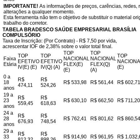
IMPORTANTE!
As informações de preços, carências, redes, r
alterações a qualquer momento.
Esta ferramenta não tem o objetivo de substituir o material o
trabalho do corretor.
TABELA BRADESCO SAÚDE EMPRESARIAL BRASÍLIA
COMPULSÓRIO
Taxa de Inscrição: (Por Contrato) - R$ 7,50 por vida,
acrescentar IOF de 2,38% sobre o valor total final.
TOP
TOP
TOP
TOP
TOP
Faixa
NACIONAL
NACIONAL
EFETIVO
EFETIVO
NACIONA
Etária
FLEX(E)
FLEX(Q)
IV(E) (E)
IV(Q) (A)
(E)
(E)
(A)
0 a
R$
R$
18
R$ 533,98
R$ 561,44
R$ 602,7
474,11
524,26
anos
19 a
R$
R$
23
R$ 630,10
R$ 662,50
R$ 711,20
559,45
618,63
anos
24 a
R$
R$
28
R$ 762,41
R$ 801,62
R$ 860,5
676,93
748,54
anos
29 a
R$
R$
33
R$ 914,90
R$ 961,95
R$ 1.032,
812,32
898,26