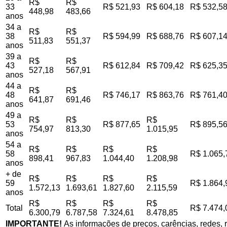
R$
R$
33
R$ 521,93
R$ 604,18
R$ 532,5
448,98
483,66
anos
34 a
R$
R$
38
R$ 594,99
R$ 688,76
R$ 607,1
511,83
551,37
anos
39 a
R$
R$
43
R$ 612,84
R$ 709,42
R$ 625,3
527,18
567,91
anos
44 a
R$
R$
48
R$ 746,17
R$ 863,76
R$ 761,4
641,87
691,46
anos
49 a
R$
R$
R$
53
R$ 877,65
R$ 895,5
754,97
813,30
1.015,95
anos
54 a
R$
R$
R$
R$
58
R$ 1.065,
898,41
967,83
1.044,40
1.208,98
anos
+ de
R$
R$
R$
R$
59
R$ 1.864,
1.572,13
1.693,61
1.827,60
2.115,59
anos
R$
R$
R$
R$
Total
R$ 7.474,
6.300,79
6.787,58
7.324,61
8.478,85
IMPORTANTE!
As informações de preços, carências, redes, r