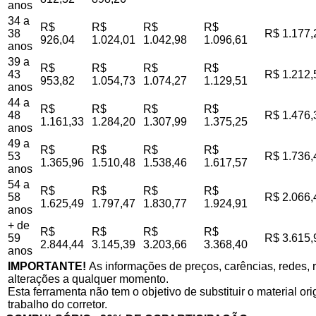
anos
34 a
R$
R$
R$
R$
38
R$ 1.177,
926,04
1.024,01
1.042,98
1.096,61
anos
39 a
R$
R$
R$
R$
43
R$ 1.212,
953,82
1.054,73
1.074,27
1.129,51
anos
44 a
R$
R$
R$
R$
48
R$ 1.476,
1.161,33
1.284,20
1.307,99
1.375,25
anos
49 a
R$
R$
R$
R$
53
R$ 1.736,
1.365,96
1.510,48
1.538,46
1.617,57
anos
54 a
R$
R$
R$
R$
58
R$ 2.066,
1.625,49
1.797,47
1.830,77
1.924,91
anos
+ de
R$
R$
R$
R$
59
R$ 3.615,
2.844,44
3.145,39
3.203,66
3.368,40
anos
IMPORTANTE!
As informações de preços, carências, redes, r
alterações a qualquer momento.
Esta ferramenta não tem o objetivo de substituir o material o
trabalho do corretor.