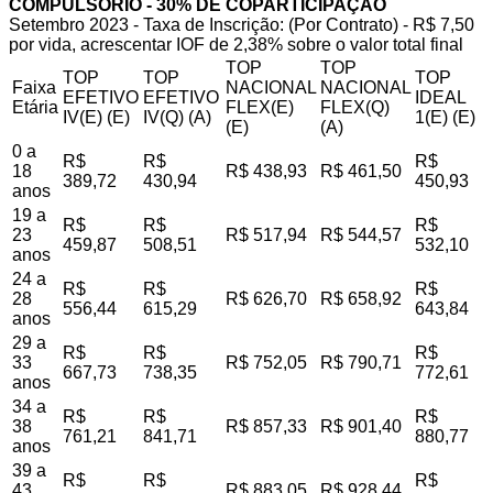
COMPULSÓRIO - 30% DE COPARTICIPAÇÃO
Setembro 2023 - Taxa de Inscrição: (Por Contrato) - R$ 7,50
por vida, acrescentar IOF de 2,38% sobre o valor total final
TOP
TOP
TOP
TOP
TOP
Faixa
NACIONAL
NACIONAL
EFETIVO
EFETIVO
IDEAL
Etária
FLEX(E)
FLEX(Q)
IV(E) (E)
IV(Q) (A)
1(E) (E)
(E)
(A)
0 a
R$
R$
R$
18
R$ 438,93
R$ 461,50
389,72
430,94
450,93
anos
19 a
R$
R$
R$
23
R$ 517,94
R$ 544,57
459,87
508,51
532,10
anos
24 a
R$
R$
R$
28
R$ 626,70
R$ 658,92
556,44
615,29
643,84
anos
29 a
R$
R$
R$
33
R$ 752,05
R$ 790,71
667,73
738,35
772,61
anos
34 a
R$
R$
R$
38
R$ 857,33
R$ 901,40
761,21
841,71
880,77
anos
39 a
R$
R$
R$
43
R$ 883,05
R$ 928,44