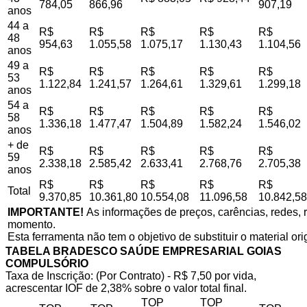
784,05
866,96
907,19
anos
44 a
R$
R$
R$
R$
R$
48
954,63
1.055,58
1.075,17
1.130,43
1.104,56
anos
49 a
R$
R$
R$
R$
R$
53
1.122,84
1.241,57
1.264,61
1.329,61
1.299,18
anos
54 a
R$
R$
R$
R$
R$
58
1.336,18
1.477,47
1.504,89
1.582,24
1.546,02
anos
+ de
R$
R$
R$
R$
R$
59
2.338,18
2.585,42
2.633,41
2.768,76
2.705,38
anos
R$
R$
R$
R$
R$
Total
9.370,85
10.361,80
10.554,08
11.096,58
10.842,58
IMPORTANTE!
As informações de preços, carências, redes, r
momento.
Esta ferramenta não tem o objetivo de substituir o material or
TABELA BRADESCO SAÚDE EMPRESARIAL GOIAS
COMPULSÓRIO
Taxa de Inscrição: (Por Contrato) - R$ 7,50 por vida,
acrescentar IOF de 2,38% sobre o valor total final.
TOP
TOP