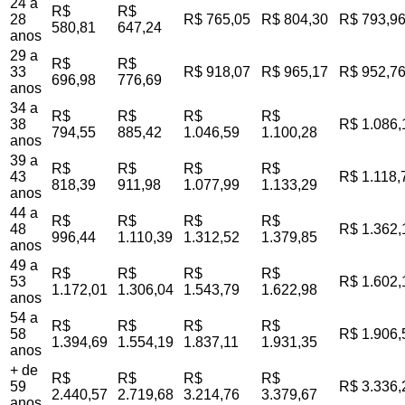
24 a
R$
R$
28
R$ 765,05
R$ 804,30
R$ 793,9
580,81
647,24
anos
29 a
R$
R$
33
R$ 918,07
R$ 965,17
R$ 952,7
696,98
776,69
anos
34 a
R$
R$
R$
R$
38
R$ 1.086,
794,55
885,42
1.046,59
1.100,28
anos
39 a
R$
R$
R$
R$
43
R$ 1.118,
818,39
911,98
1.077,99
1.133,29
anos
44 a
R$
R$
R$
R$
48
R$ 1.362,
996,44
1.110,39
1.312,52
1.379,85
anos
49 a
R$
R$
R$
R$
53
R$ 1.602,
1.172,01
1.306,04
1.543,79
1.622,98
anos
54 a
R$
R$
R$
R$
58
R$ 1.906,
1.394,69
1.554,19
1.837,11
1.931,35
anos
+ de
R$
R$
R$
R$
59
R$ 3.336,
2.440,57
2.719,68
3.214,76
3.379,67
anos