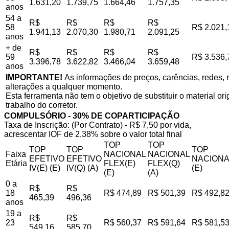
1.631,20
1.739,75
1.664,46
1.757,35
anos
54 a
R$
R$
R$
R$
58
R$ 2.021,
1.941,13
2.070,30
1.980,71
2.091,25
anos
+ de
R$
R$
R$
R$
59
R$ 3.536,
3.396,78
3.622,82
3.466,04
3.659,48
anos
IMPORTANTE!
As informações de preços, carências, redes, r
alterações a qualquer momento.
Esta ferramenta não tem o objetivo de substituir o material o
trabalho do corretor.
COMPULSÓRIO - 30% DE COPARTICIPAÇÃO
Taxa de Inscrição: (Por Contrato) - R$ 7,50 por vida,
acrescentar IOF de 2,38% sobre o valor total final
TOP
TOP
TOP
TOP
TOP
Faixa
NACIONAL
NACIONAL
EFETIVO
EFETIVO
NACIONA
Etária
FLEX(E)
FLEX(Q)
IV(E) (E)
IV(Q) (A)
(E)
(E)
(A)
0 a
R$
R$
18
R$ 474,89
R$ 501,39
R$ 492,8
465,39
496,36
anos
19 a
R$
R$
23
R$ 560,37
R$ 591,64
R$ 581,5
549,16
585,70