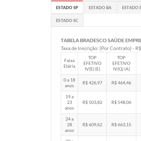
ESTADO SP
ESTADO BA
ESTADO 
ESTADO SC
TABELA BRADESCO SAÚDE EMPR
Taxa de Inscrição: (Por Contrato) - R$
TOP
TOP
Faixa
EFETIVO
EFETIVO
Etária
IV(E) (E)
IV(Q) (A)
0 a 18
R$ 426,97
R$ 464,46
anos
19 a
23
R$ 503,82
R$ 548,06
anos
24 a
28
R$ 609,62
R$ 663,15
anos