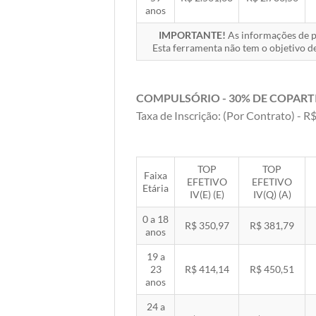
anos
IMPORTANTE!
As informações de pr
Esta ferramenta não tem o objetivo de
COMPULSÓRIO - 30% DE COPART
Taxa de Inscrição: (Por Contrato) - R$
TOP
TOP
Faixa
EFETIVO
EFETIVO
Etária
IV(E) (E)
IV(Q) (A)
0 a 18
R$ 350,97
R$ 381,79
anos
19 a
23
R$ 414,14
R$ 450,51
anos
24 a