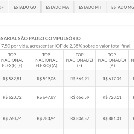
DF
ESTADO GO
ESTADO MA
ESTADO MT
ESTADO M
ESARIAL SÃO PAULO COMPULSÓRIO
 7,50 por vida, acrescentar IOF de 2,38% sobre o valor total final.
TOP
TOP
TOP
TOP
NACIONAL
NACIONAL
NACIONAL(E)
NACIONAL(Q)
N
FLEX(E) (E)
FLEX(Q) (A)
(E)
(A)
R$ 532,81
R$ 549,06
R$ 564,91
R$ 617,04
R$ 628,72
R$ 647,89
R$ 666,59
R$ 728,11
R$ 760,74
R$ 783,94
R$ 806,57
R$ 881,01