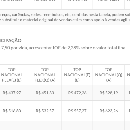
eços, carências, redes, reembolsos, etc, contidas nesta tabela, podem s
 substituir o material original de vendas e sim como apoio à vendas agiliz
ICIPAÇÃO
 7,50 por vida, acrescentar IOF de 2,38% sobre o valor total final
TOP
TOP
TOP
TOP
NACIONAL
NACIONAL
NACIONAL(E)
NACIONAL(Q)
N
FLEX(E) (E)
FLEX(Q) (A)
(E)
(A)
R$ 437,97
R$ 451,33
R$ 472,26
R$ 528,19
R$ 516,80
R$ 532,57
R$ 557,27
R$ 623,26