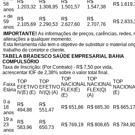
R$
R$
R$
R$
58
R$ 1.619,
1.203,32
1.308,95
1.501,57
1.547,38
anos
+ de
R$
R$
R$
R$
59
R$ 2.833,
2.105,69
2.290,53
2.627,60
2.707,76
anos
IMPORTANTE!
As informações de preços, carências, redes, r
alterações a qualquer momento.
Esta ferramenta não tem o objetivo de substituir o material o
trabalho do corretor e cliente.
TABELA BRADESCO SAÚDE EMPRESARIAL BAHIA
COMPULSÓRIO
Taxa de Inscrição: (Por Contrato) - R$ 7,50 por vida,
acrescentar IOF de 2,38% sobre o valor total final.
TOP
TOP
TOP
TOP
TOP
Faixa
NACIONAL
NACIONAL
EFETIVO
EFETIVO
NACIONA
Etária
FLEX(E)
FLEX(Q)
IV(E) (E)
IV(Q) (A)
(E)
(E)
(A)
0 a
R$
R$
18
R$ 651,86
R$ 685,30
R$ 665,1
494,88
551,47
anos
19 a
R$
R$
23
R$ 769,19
R$ 808,65
R$ 784,9
583,96
650,73
anos