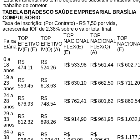
trabalho do corretor.
TABELA BRADESCO SAÚDE EMPRESARIAL BRASÍLIA
COMPULSÓRIO
Taxa de Inscrição: (Por Contrato) - R$ 7,50 por vida,
acrescentar IOF de 2,38% sobre o valor total final.
TOP
TOP
TOP
TOP
TOP
Faixa
NACIONAL
NACIONAL
EFETIVO
EFETIVO
NACIONA
Etária
FLEX(E)
FLEX(Q)
IV(E) (E)
IV(Q) (A)
(E)
(E)
(A)
0 a
R$
R$
18
R$ 533,98
R$ 561,44
R$ 602,7
474,11
524,26
anos
19 a
R$
R$
23
R$ 630,10
R$ 662,50
R$ 711,20
559,45
618,63
anos
24 a
R$
R$
28
R$ 762,41
R$ 801,62
R$ 860,5
676,93
748,54
anos
29 a
R$
R$
33
R$ 914,90
R$ 961,95
R$ 1.032,
812,32
898,26
anos
34 a
R$
R$
R$
R$
38
R$ 1.177,