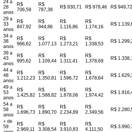
24 a
R$
R$
28
R$ 930,71
R$ 978,46
R$ 949,7
706,59
787,38
anos
29 a
R$
R$
R$
R$
33
R$ 1.139,
847,92
944,86
1.116,86
1.174,16
anos
34 a
R$
R$
R$
R$
38
R$ 1.299,
966,62
1.077,13
1.273,21
1.338,53
anos
39 a
R$
R$
R$
R$
43
R$ 1.338,
995,62
1.109,44
1.311,41
1.378,69
anos
44 a
R$
R$
R$
R$
48
R$ 1.629,
1.212,23
1.350,81
1.596,72
1.678,64
anos
49 a
R$
R$
R$
R$
53
R$ 1.916,
1.425,82
1.588,82
1.878,06
1.974,42
anos
54 a
R$
R$
R$
R$
58
R$ 2.280,
1.696,73
1.890,70
2.234,89
2.349,56
anos
+ de
R$
R$
R$
R$
59
R$ 3.990,
2.969,11
3.308,54
3.910,83
4.111,50
anos