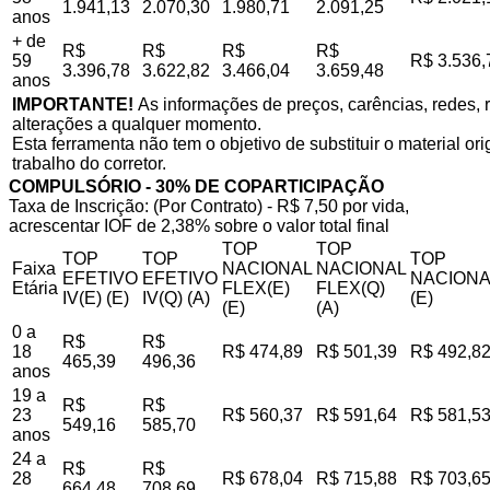
1.941,13
2.070,30
1.980,71
2.091,25
anos
+ de
R$
R$
R$
R$
59
R$ 3.536,
3.396,78
3.622,82
3.466,04
3.659,48
anos
IMPORTANTE!
As informações de preços, carências, redes, r
alterações a qualquer momento.
Esta ferramenta não tem o objetivo de substituir o material o
trabalho do corretor.
COMPULSÓRIO - 30% DE COPARTICIPAÇÃO
Taxa de Inscrição: (Por Contrato) - R$ 7,50 por vida,
acrescentar IOF de 2,38% sobre o valor total final
TOP
TOP
TOP
TOP
TOP
Faixa
NACIONAL
NACIONAL
EFETIVO
EFETIVO
NACIONA
Etária
FLEX(E)
FLEX(Q)
IV(E) (E)
IV(Q) (A)
(E)
(E)
(A)
0 a
R$
R$
18
R$ 474,89
R$ 501,39
R$ 492,8
465,39
496,36
anos
19 a
R$
R$
23
R$ 560,37
R$ 591,64
R$ 581,5
549,16
585,70
anos
24 a
R$
R$
28
R$ 678,04
R$ 715,88
R$ 703,6
664,48
708,69