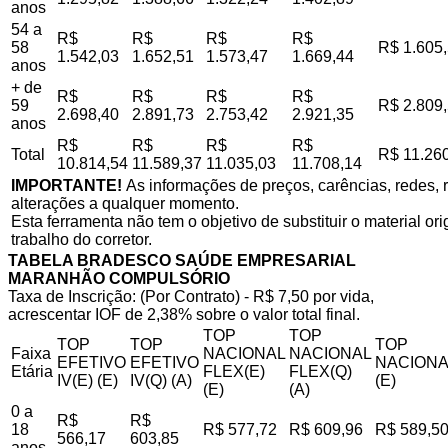
anos
54 a
R$
R$
R$
R$
58
R$ 1.605
1.542,03
1.652,51
1.573,47
1.669,44
anos
+ de
R$
R$
R$
R$
59
R$ 2.809
2.698,40
2.891,73
2.753,42
2.921,35
anos
R$
R$
R$
R$
Total
R$ 11.26
10.814,54
11.589,37
11.035,03
11.708,14
IMPORTANTE!
As informações de preços, carências, redes, r
alterações a qualquer momento.
Esta ferramenta não tem o objetivo de substituir o material o
trabalho do corretor.
TABELA BRADESCO SAÚDE EMPRESARIAL
MARANHÃO COMPULSÓRIO
Taxa de Inscrição: (Por Contrato) - R$ 7,50 por vida,
acrescentar IOF de 2,38% sobre o valor total final.
TOP
TOP
TOP
TOP
TOP
Faixa
NACIONAL
NACIONAL
EFETIVO
EFETIVO
NACIONA
Etária
FLEX(E)
FLEX(Q)
IV(E) (E)
IV(Q) (A)
(E)
(E)
(A)
0 a
R$
R$
18
R$ 577,72
R$ 609,96
R$ 589,5
566,17
603,85
anos