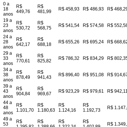
0 a
R$
R$
18
R$ 458,93
R$ 486,93
R$ 468,2
449,76
481,99
anos
19 a
R$
R$
23
R$ 541,54
R$ 574,58
R$ 552,5
530,72
568,75
anos
24 a
R$
R$
28
R$ 655,26
R$ 695,24
R$ 668,6
642,17
688,18
anos
29 a
R$
R$
33
R$ 786,32
R$ 834,29
R$ 802,3
770,61
825,82
anos
34 a
R$
R$
38
R$ 896,40
R$ 951,08
R$ 914,6
878,49
941,43
anos
39 a
R$
R$
43
R$ 923,29
R$ 979,61
R$ 942,1
904,84
969,67
anos
44 a
R$
R$
R$
R$
48
R$ 1.147
1.101,70
1.180,63
1.124,16
1.192,73
anos
49 a
R$
R$
R$
R$
53
R$ 1.349
1.295,82
1.388,66
1.322,24
1.402,89