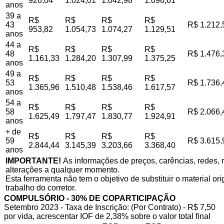
926,04
1.024,01
1.042,98
1.096,61
anos
39 a
R$
R$
R$
R$
43
R$ 1.212,
953,82
1.054,73
1.074,27
1.129,51
anos
44 a
R$
R$
R$
R$
48
R$ 1.476,
1.161,33
1.284,20
1.307,99
1.375,25
anos
49 a
R$
R$
R$
R$
53
R$ 1.736,
1.365,96
1.510,48
1.538,46
1.617,57
anos
54 a
R$
R$
R$
R$
58
R$ 2.066,
1.625,49
1.797,47
1.830,77
1.924,91
anos
+ de
R$
R$
R$
R$
59
R$ 3.615,
2.844,44
3.145,39
3.203,66
3.368,40
anos
IMPORTANTE!
As informações de preços, carências, redes, r
alterações a qualquer momento.
Esta ferramenta não tem o objetivo de substituir o material o
trabalho do corretor.
COMPULSÓRIO - 30% DE COPARTICIPAÇÃO
Setembro 2023 - Taxa de Inscrição: (Por Contrato) - R$ 7,50
por vida, acrescentar IOF de 2,38% sobre o valor total final