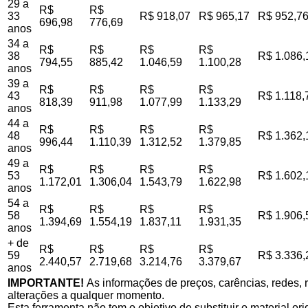
29 a
R$
R$
33
R$ 918,07
R$ 965,17
R$ 952,7
696,98
776,69
anos
34 a
R$
R$
R$
R$
38
R$ 1.086,
794,55
885,42
1.046,59
1.100,28
anos
39 a
R$
R$
R$
R$
43
R$ 1.118,
818,39
911,98
1.077,99
1.133,29
anos
44 a
R$
R$
R$
R$
48
R$ 1.362,
996,44
1.110,39
1.312,52
1.379,85
anos
49 a
R$
R$
R$
R$
53
R$ 1.602,
1.172,01
1.306,04
1.543,79
1.622,98
anos
54 a
R$
R$
R$
R$
58
R$ 1.906,
1.394,69
1.554,19
1.837,11
1.931,35
anos
+ de
R$
R$
R$
R$
59
R$ 3.336,
2.440,57
2.719,68
3.214,76
3.379,67
anos
IMPORTANTE!
As informações de preços, carências, redes, r
alterações a qualquer momento.
Esta ferramenta não tem o objetivo de substituir o material o