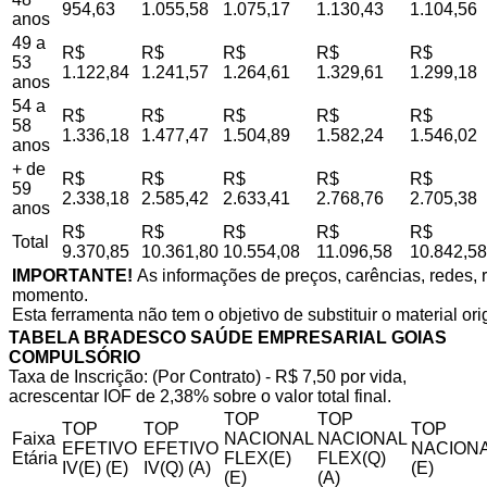
954,63
1.055,58
1.075,17
1.130,43
1.104,56
anos
49 a
R$
R$
R$
R$
R$
53
1.122,84
1.241,57
1.264,61
1.329,61
1.299,18
anos
54 a
R$
R$
R$
R$
R$
58
1.336,18
1.477,47
1.504,89
1.582,24
1.546,02
anos
+ de
R$
R$
R$
R$
R$
59
2.338,18
2.585,42
2.633,41
2.768,76
2.705,38
anos
R$
R$
R$
R$
R$
Total
9.370,85
10.361,80
10.554,08
11.096,58
10.842,58
IMPORTANTE!
As informações de preços, carências, redes, r
momento.
Esta ferramenta não tem o objetivo de substituir o material or
TABELA BRADESCO SAÚDE EMPRESARIAL GOIAS
COMPULSÓRIO
Taxa de Inscrição: (Por Contrato) - R$ 7,50 por vida,
acrescentar IOF de 2,38% sobre o valor total final.
TOP
TOP
TOP
TOP
TOP
Faixa
NACIONAL
NACIONAL
EFETIVO
EFETIVO
NACIONA
Etária
FLEX(E)
FLEX(Q)
IV(E) (E)
IV(Q) (A)
(E)
(E)
(A)