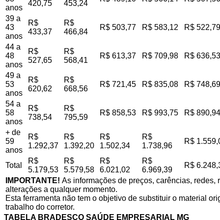
420,75
453,24
anos
39 a
R$
R$
43
R$ 503,77
R$ 583,12
R$ 522,7
433,37
466,84
anos
44 a
R$
R$
48
R$ 613,37
R$ 709,98
R$ 636,5
527,65
568,41
anos
49 a
R$
R$
53
R$ 721,45
R$ 835,08
R$ 748,6
620,62
668,56
anos
54 a
R$
R$
58
R$ 858,53
R$ 993,75
R$ 890,9
738,54
795,59
anos
+ de
R$
R$
R$
R$
59
R$ 1.559,
1.292,37
1.392,20
1.502,34
1.738,96
anos
R$
R$
R$
R$
Total
R$ 6.248,
5.179,53
5.579,58
6.021,02
6.969,39
IMPORTANTE!
As informações de preços, carências, redes, r
alterações a qualquer momento.
Esta ferramenta não tem o objetivo de substituir o material o
trabalho do corretor.
TABELA BRADESCO SAÚDE EMPRESARIAL MG