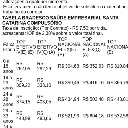
alterações a qualquer momento.
Esta ferramenta não tem o objetivo de substituir o material o
trabalho do corretor.
TABELA BRADESCO SAÚDE EMPRESARIAL SANTA
CATARINA COMPULSÓRIO
Taxa de Inscrição: (Por Contrato) - R$ 7,50 por vida,
acrescentar IOF de 2,38% sobre o valor total final.
TOP
TOP
TOP
TOP
TOP
Faixa
NACIONAL
NACIONAL
EFETIVO
EFETIVO
NACIONA
Etária
FLEX(E)
FLEX(Q)
IV(E) (E)
IV(Q) (A)
(E)
(E)
(A)
0 a
R$
R$
18
R$ 304,63
R$ 352,63
R$ 310,8
262,05
282,29
anos
19 a
R$
R$
23
R$ 359,46
R$ 416,10
R$ 366,7
309,22
333,10
anos
24 a
R$
R$
28
R$ 434,94
R$ 503,48
R$ 443,8
374,15
403,05
anos
29 a
R$
R$
33
R$ 521,93
R$ 604,18
R$ 532,5
448,98
483,66
anos
34 a