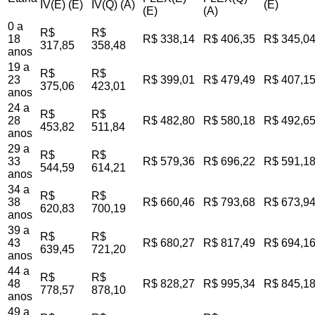
IV(E) (E)
IV(Q) (A)
(E)
(E)
(A)
0 a
R$
R$
18
R$ 338,14
R$ 406,35
R$ 345,0
317,85
358,48
anos
19 a
R$
R$
23
R$ 399,01
R$ 479,49
R$ 407,1
375,06
423,01
anos
24 a
R$
R$
28
R$ 482,80
R$ 580,18
R$ 492,6
453,82
511,84
anos
29 a
R$
R$
33
R$ 579,36
R$ 696,22
R$ 591,1
544,59
614,21
anos
34 a
R$
R$
38
R$ 660,46
R$ 793,68
R$ 673,9
620,83
700,19
anos
39 a
R$
R$
43
R$ 680,27
R$ 817,49
R$ 694,1
639,45
721,20
anos
44 a
R$
R$
48
R$ 828,27
R$ 995,34
R$ 845,1
778,57
878,10
anos
49 a