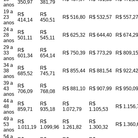
350,97
381,79
anos
19 a
R$
R$
23
R$ 516,80
R$ 532,57
R$ 557,2
414,14
450,51
anos
24 a
R$
R$
28
R$ 625,32
R$ 644,40
R$ 674,2
501,11
545,11
anos
29 a
R$
R$
33
R$ 750,39
R$ 773,29
R$ 809,1
601,34
654,14
anos
34 a
R$
R$
38
R$ 855,44
R$ 881,54
R$ 922,4
685,52
745,71
anos
39 a
R$
R$
43
R$ 881,10
R$ 907,99
R$ 950,0
706,09
768,08
anos
44 a
R$
R$
R$
R$
48
R$ 1.156,
859,71
935,18
1.072,79
1.105,53
anos
49 a
R$
R$
R$
R$
53
R$ 1.360,
1.011,19
1.099,96
1.261,82
1.300,32
anos
54 a