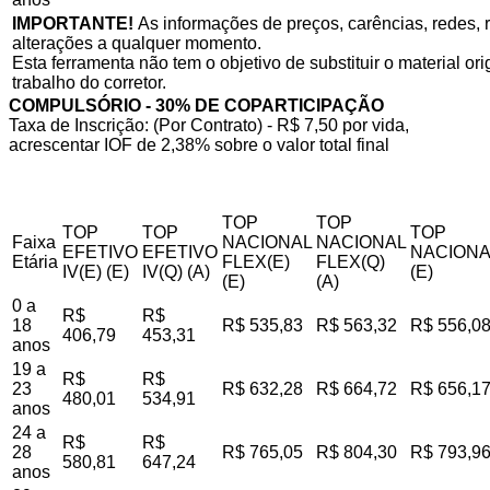
IMPORTANTE!
As informações de preços, carências, redes, r
alterações a qualquer momento.
Esta ferramenta não tem o objetivo de substituir o material o
trabalho do corretor.
COMPULSÓRIO - 30% DE COPARTICIPAÇÃO
Taxa de Inscrição: (Por Contrato) - R$ 7,50 por vida,
acrescentar IOF de 2,38% sobre o valor total final
TOP
TOP
TOP
TOP
TOP
Faixa
NACIONAL
NACIONAL
EFETIVO
EFETIVO
NACIONA
Etária
FLEX(E)
FLEX(Q)
IV(E) (E)
IV(Q) (A)
(E)
(E)
(A)
0 a
R$
R$
18
R$ 535,83
R$ 563,32
R$ 556,0
406,79
453,31
anos
19 a
R$
R$
23
R$ 632,28
R$ 664,72
R$ 656,1
480,01
534,91
anos
24 a
R$
R$
28
R$ 765,05
R$ 804,30
R$ 793,9
580,81
647,24
anos