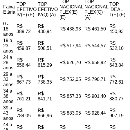
TOP
TOP
TOP
TOP
TOP
Faixa
NACIONAL
NACIONAL
EFETIVO
EFETIVO
IDEAL
Etária
FLEX(E)
FLEX(Q)
IV(E) (E)
IV(Q) (A)
1(E) (E)
(E)
(A)
0 a
R$
R$
R$
18
R$ 438,93
R$ 461,50
389,72
430,94
450,93
anos
19 a
R$
R$
R$
23
R$ 517,94
R$ 544,57
459,87
508,51
532,10
anos
24 a
R$
R$
R$
28
R$ 626,70
R$ 658,92
556,44
615,29
643,84
anos
29 a
R$
R$
R$
33
R$ 752,05
R$ 790,71
667,73
738,35
772,61
anos
34 a
R$
R$
R$
38
R$ 857,33
R$ 901,40
761,21
841,71
880,77
anos
39 a
R$
R$
R$
43
R$ 883,05
R$ 928,44
784,05
866,96
907,19
anos
44 a
R$
R$
R$
R$
R$
48