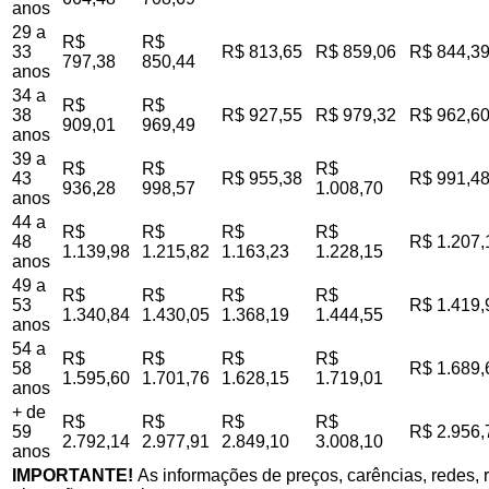
anos
29 a
R$
R$
33
R$ 813,65
R$ 859,06
R$ 844,3
797,38
850,44
anos
34 a
R$
R$
38
R$ 927,55
R$ 979,32
R$ 962,6
909,01
969,49
anos
39 a
R$
R$
R$
43
R$ 955,38
R$ 991,4
936,28
998,57
1.008,70
anos
44 a
R$
R$
R$
R$
48
R$ 1.207,
1.139,98
1.215,82
1.163,23
1.228,15
anos
49 a
R$
R$
R$
R$
53
R$ 1.419,
1.340,84
1.430,05
1.368,19
1.444,55
anos
54 a
R$
R$
R$
R$
58
R$ 1.689,
1.595,60
1.701,76
1.628,15
1.719,01
anos
+ de
R$
R$
R$
R$
59
R$ 2.956,
2.792,14
2.977,91
2.849,10
3.008,10
anos
IMPORTANTE!
As informações de preços, carências, redes, r