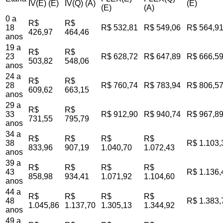
IV(E) (E)
IV(Q) (A)
(E)
(E)
(A)
0 a
R$
R$
18
R$ 532,81
R$ 549,06
R$ 564,9
426,97
464,46
anos
19 a
R$
R$
23
R$ 628,72
R$ 647,89
R$ 666,5
503,82
548,06
anos
24 a
R$
R$
28
R$ 760,74
R$ 783,94
R$ 806,5
609,62
663,15
anos
29 a
R$
R$
33
R$ 912,90
R$ 940,74
R$ 967,8
731,55
795,79
anos
34 a
R$
R$
R$
R$
38
R$ 1.103,
833,96
907,19
1.040,70
1.072,43
anos
39 a
R$
R$
R$
R$
43
R$ 1.136,
858,98
934,41
1.071,92
1.104,60
anos
44 a
R$
R$
R$
R$
48
R$ 1.383,
1.045,86
1.137,70
1.305,13
1.344,92
anos
49 a