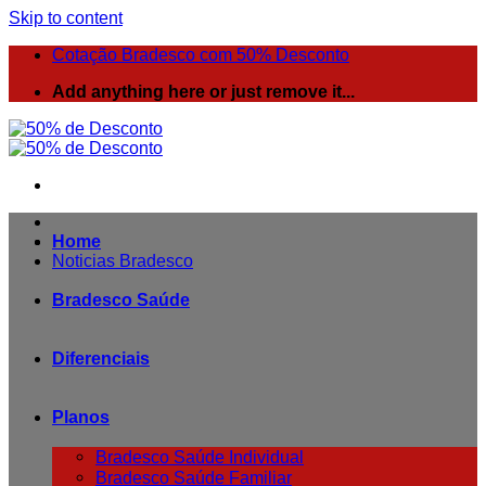
Skip to content
Cotação Bradesco com 50% Desconto
Add anything here or just remove it...
Home
Noticias Bradesco
Bradesco Saúde
Diferenciais
Planos
Bradesco Saúde Individual
Bradesco Saúde Familiar