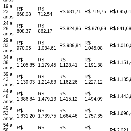
19 a
R$
R$
23
R$ 681,71
R$ 719,75
R$ 695,6
668,08
712,54
anos
24 a
R$
R$
28
R$ 824,86
R$ 870,89
R$ 841,6
808,37
862,17
anos
29 a
R$
R$
R$
33
R$ 989,84
R$ 1.010,
970,05
1.034,61
1.045,08
anos
34 a
R$
R$
R$
R$
38
R$ 1.151,
1.105,85
1.179,45
1.128,41
1.191,38
anos
39 a
R$
R$
R$
R$
43
R$ 1.185,
1.139,03
1.214,83
1.162,26
1.227,12
anos
44 a
R$
R$
R$
R$
48
R$ 1.443,
1.386,84
1.479,13
1.415,12
1.494,09
anos
49 a
R$
R$
R$
R$
53
R$ 1.698,
1.631,20
1.739,75
1.664,46
1.757,35
anos
54 a
R$
R$
R$
R$
58
R$ 2.021,