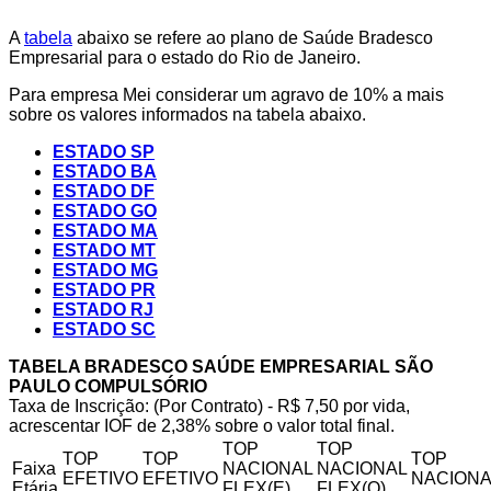
A
tabela
abaixo se refere ao plano de Saúde Bradesco
Empresarial para o estado do Rio de Janeiro.
Para empresa Mei considerar um agravo de 10% a mais
sobre os valores informados na tabela abaixo.
ESTADO SP
ESTADO BA
ESTADO DF
ESTADO GO
ESTADO MA
ESTADO MT
ESTADO MG
ESTADO PR
ESTADO RJ
ESTADO SC
TABELA BRADESCO SAÚDE EMPRESARIAL SÃO
PAULO COMPULSÓRIO
Taxa de Inscrição: (Por Contrato) - R$ 7,50 por vida,
acrescentar IOF de 2,38% sobre o valor total final.
TOP
TOP
TOP
TOP
TOP
Faixa
NACIONAL
NACIONAL
EFETIVO
EFETIVO
NACIONA
Etária
FLEX(E)
FLEX(Q)