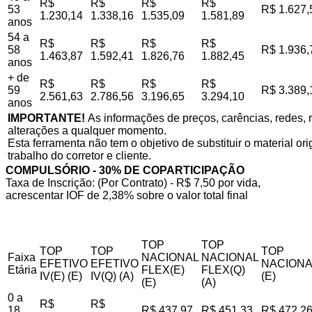
R$
R$
R$
R$
53
R$ 1.627,
1.230,14
1.338,16
1.535,09
1.581,89
anos
54 a
R$
R$
R$
R$
58
R$ 1.936,
1.463,87
1.592,41
1.826,76
1.882,45
anos
+ de
R$
R$
R$
R$
59
R$ 3.389,
2.561,63
2.786,56
3.196,65
3.294,10
anos
IMPORTANTE!
As informações de preços, carências, redes, r
alterações a qualquer momento.
Esta ferramenta não tem o objetivo de substituir o material o
trabalho do corretor e cliente.
COMPULSÓRIO - 30% DE COPARTICIPAÇÃO
Taxa de Inscrição: (Por Contrato) - R$ 7,50 por vida,
acrescentar IOF de 2,38% sobre o valor total final
TOP
TOP
TOP
TOP
TOP
Faixa
NACIONAL
NACIONAL
EFETIVO
EFETIVO
NACIONA
Etária
FLEX(E)
FLEX(Q)
IV(E) (E)
IV(Q) (A)
(E)
(E)
(A)
0 a
R$
R$
18
R$ 437,97
R$ 451,33
R$ 472,2