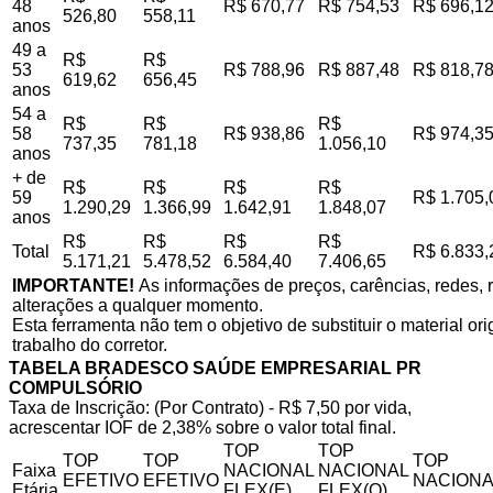
48
R$ 670,77
R$ 754,53
R$ 696,1
526,80
558,11
anos
49 a
R$
R$
53
R$ 788,96
R$ 887,48
R$ 818,7
619,62
656,45
anos
54 a
R$
R$
R$
58
R$ 938,86
R$ 974,3
737,35
781,18
1.056,10
anos
+ de
R$
R$
R$
R$
59
R$ 1.705,
1.290,29
1.366,99
1.642,91
1.848,07
anos
R$
R$
R$
R$
Total
R$ 6.833,
5.171,21
5.478,52
6.584,40
7.406,65
IMPORTANTE!
As informações de preços, carências, redes, r
alterações a qualquer momento.
Esta ferramenta não tem o objetivo de substituir o material o
trabalho do corretor.
TABELA BRADESCO SAÚDE EMPRESARIAL PR
COMPULSÓRIO
Taxa de Inscrição: (Por Contrato) - R$ 7,50 por vida,
acrescentar IOF de 2,38% sobre o valor total final.
TOP
TOP
TOP
TOP
TOP
Faixa
NACIONAL
NACIONAL
EFETIVO
EFETIVO
NACIONA
Etária
FLEX(E)
FLEX(Q)