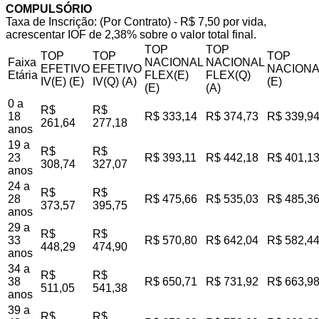
COMPULSÓRIO
Taxa de Inscrição: (Por Contrato) - R$ 7,50 por vida,
acrescentar IOF de 2,38% sobre o valor total final.
TOP
TOP
TOP
TOP
TOP
Faixa
NACIONAL
NACIONAL
EFETIVO
EFETIVO
NACIONA
Etária
FLEX(E)
FLEX(Q)
IV(E) (E)
IV(Q) (A)
(E)
(E)
(A)
0 a
R$
R$
18
R$ 333,14
R$ 374,73
R$ 339,9
261,64
277,18
anos
19 a
R$
R$
23
R$ 393,11
R$ 442,18
R$ 401,1
308,74
327,07
anos
24 a
R$
R$
28
R$ 475,66
R$ 535,03
R$ 485,3
373,57
395,75
anos
29 a
R$
R$
33
R$ 570,80
R$ 642,04
R$ 582,4
448,29
474,90
anos
34 a
R$
R$
38
R$ 650,71
R$ 731,92
R$ 663,9
511,05
541,38
anos
39 a
R$
R$