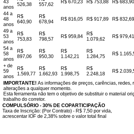
43
R$ 670,23
R$ 753,88
R$ 683,9
526,38
557,62
anos
44 a
R$
R$
48
R$ 816,05
R$ 917,89
R$ 832,6
640,90
678,94
anos
49 a
R$
R$
R$
53
R$ 959,84
R$ 979,4
753,83
798,57
1.079,62
anos
54 a
R$
R$
R$
R$
58
R$ 1.165,
897,06
950,30
1.142,21
1.284,75
anos
+ de
R$
R$
R$
R$
59
R$ 2.039,
1.569,77
1.662,93
1.998,75
2.248,18
anos
IMPORTANTE!
As informações de preços, carências, redes, r
alterações a qualquer momento.
Esta ferramenta não tem o objetivo de substituir o material o
trabalho do corretor.
COMPULSÓRIO - 30% DE COPARTICIPAÇÃO
Taxa de Inscrição: (Por Contrato) - R$ 7,50 por vida,
acrescentar IOF de 2,38% sobre o valor total final