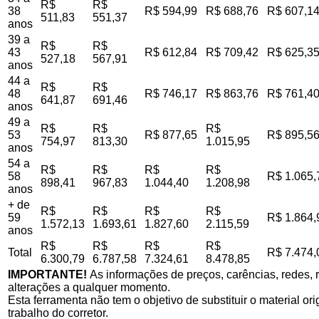
R$
R$
38
R$ 594,99
R$ 688,76
R$ 607,1
511,83
551,37
anos
39 a
R$
R$
43
R$ 612,84
R$ 709,42
R$ 625,3
527,18
567,91
anos
44 a
R$
R$
48
R$ 746,17
R$ 863,76
R$ 761,4
641,87
691,46
anos
49 a
R$
R$
R$
53
R$ 877,65
R$ 895,5
754,97
813,30
1.015,95
anos
54 a
R$
R$
R$
R$
58
R$ 1.065,
898,41
967,83
1.044,40
1.208,98
anos
+ de
R$
R$
R$
R$
59
R$ 1.864,
1.572,13
1.693,61
1.827,60
2.115,59
anos
R$
R$
R$
R$
Total
R$ 7.474,
6.300,79
6.787,58
7.324,61
8.478,85
IMPORTANTE!
As informações de preços, carências, redes, r
alterações a qualquer momento.
Esta ferramenta não tem o objetivo de substituir o material o
trabalho do corretor.