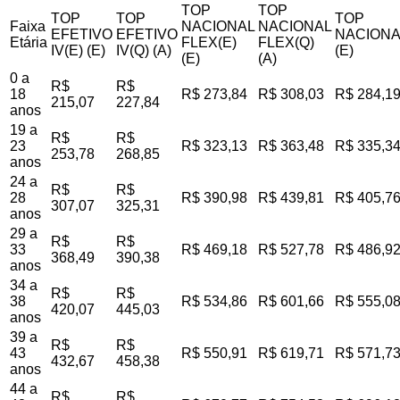
TOP
TOP
TOP
TOP
TOP
Faixa
NACIONAL
NACIONAL
EFETIVO
EFETIVO
NACIONA
Etária
FLEX(E)
FLEX(Q)
IV(E) (E)
IV(Q) (A)
(E)
(E)
(A)
0 a
R$
R$
18
R$ 273,84
R$ 308,03
R$ 284,1
215,07
227,84
anos
19 a
R$
R$
23
R$ 323,13
R$ 363,48
R$ 335,3
253,78
268,85
anos
24 a
R$
R$
28
R$ 390,98
R$ 439,81
R$ 405,7
307,07
325,31
anos
29 a
R$
R$
33
R$ 469,18
R$ 527,78
R$ 486,9
368,49
390,38
anos
34 a
R$
R$
38
R$ 534,86
R$ 601,66
R$ 555,0
420,07
445,03
anos
39 a
R$
R$
43
R$ 550,91
R$ 619,71
R$ 571,7
432,67
458,38
anos
44 a
R$
R$