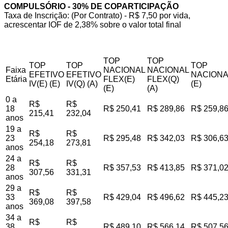
COMPULSÓRIO - 30% DE COPARTICIPAÇÃO
Taxa de Inscrição: (Por Contrato) - R$ 7,50 por vida,
acrescentar IOF de 2,38% sobre o valor total final
TOP
TOP
TOP
TOP
TOP
Faixa
NACIONAL
NACIONAL
EFETIVO
EFETIVO
NACIONA
Etária
FLEX(E)
FLEX(Q)
IV(E) (E)
IV(Q) (A)
(E)
(E)
(A)
0 a
R$
R$
18
R$ 250,41
R$ 289,86
R$ 259,8
215,41
232,04
anos
19 a
R$
R$
23
R$ 295,48
R$ 342,03
R$ 306,6
254,18
273,81
anos
24 a
R$
R$
28
R$ 357,53
R$ 413,85
R$ 371,0
307,56
331,31
anos
29 a
R$
R$
33
R$ 429,04
R$ 496,62
R$ 445,2
369,08
397,58
anos
34 a
R$
R$
38
R$ 489,10
R$ 566,14
R$ 507,5