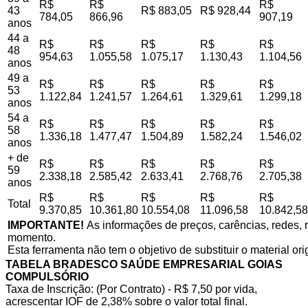
R$
R$
R$
43
R$ 883,05
R$ 928,44
784,05
866,96
907,19
anos
44 a
R$
R$
R$
R$
R$
48
954,63
1.055,58
1.075,17
1.130,43
1.104,56
anos
49 a
R$
R$
R$
R$
R$
53
1.122,84
1.241,57
1.264,61
1.329,61
1.299,18
anos
54 a
R$
R$
R$
R$
R$
58
1.336,18
1.477,47
1.504,89
1.582,24
1.546,02
anos
+ de
R$
R$
R$
R$
R$
59
2.338,18
2.585,42
2.633,41
2.768,76
2.705,38
anos
R$
R$
R$
R$
R$
Total
9.370,85
10.361,80
10.554,08
11.096,58
10.842,58
IMPORTANTE!
As informações de preços, carências, redes, r
momento.
Esta ferramenta não tem o objetivo de substituir o material or
TABELA BRADESCO SAÚDE EMPRESARIAL GOIAS
COMPULSÓRIO
Taxa de Inscrição: (Por Contrato) - R$ 7,50 por vida,
acrescentar IOF de 2,38% sobre o valor total final.