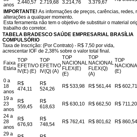
2.440,57
2.719,68
3.214,76
3.379,67
anos
IMPORTANTE!
As informações de preços, carências, redes, r
alterações a qualquer momento.
Esta ferramenta não tem o objetivo de substituir o material o
trabalho do corretor.
TABELA BRADESCO SAÚDE EMPRESARIAL BRASÍLIA
COMPULSÓRIO
Taxa de Inscrição: (Por Contrato) - R$ 7,50 por vida,
acrescentar IOF de 2,38% sobre o valor total final.
TOP
TOP
TOP
TOP
TOP
Faixa
NACIONAL
NACIONAL
EFETIVO
EFETIVO
NACIONA
Etária
FLEX(E)
FLEX(Q)
IV(E) (E)
IV(Q) (A)
(E)
(E)
(A)
0 a
R$
R$
18
R$ 533,98
R$ 561,44
R$ 602,7
474,11
524,26
anos
19 a
R$
R$
23
R$ 630,10
R$ 662,50
R$ 711,20
559,45
618,63
anos
24 a
R$
R$
28
R$ 762,41
R$ 801,62
R$ 860,5
676,93
748,54
anos
29 a
R$
R$