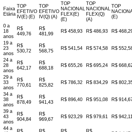
TOP
TOP
TOP
TOP
TOP
Faixa
NACIONAL
NACIONAL
EFETIVO
EFETIVO
NACIONA
Etária
FLEX(E)
FLEX(Q)
IV(E) (E)
IV(Q) (A)
(E)
(E)
(A)
0 a
R$
R$
18
R$ 458,93
R$ 486,93
R$ 468,2
449,76
481,99
anos
19 a
R$
R$
23
R$ 541,54
R$ 574,58
R$ 552,5
530,72
568,75
anos
24 a
R$
R$
28
R$ 655,26
R$ 695,24
R$ 668,6
642,17
688,18
anos
29 a
R$
R$
33
R$ 786,32
R$ 834,29
R$ 802,3
770,61
825,82
anos
34 a
R$
R$
38
R$ 896,40
R$ 951,08
R$ 914,6
878,49
941,43
anos
39 a
R$
R$
43
R$ 923,29
R$ 979,61
R$ 942,1
904,84
969,67
anos
44 a
R$
R$
R$
R$