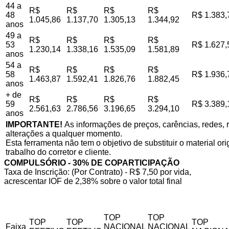
44 a
R$
R$
R$
R$
48
R$ 1.383,
1.045,86
1.137,70
1.305,13
1.344,92
anos
49 a
R$
R$
R$
R$
53
R$ 1.627,
1.230,14
1.338,16
1.535,09
1.581,89
anos
54 a
R$
R$
R$
R$
58
R$ 1.936,
1.463,87
1.592,41
1.826,76
1.882,45
anos
+ de
R$
R$
R$
R$
59
R$ 3.389,
2.561,63
2.786,56
3.196,65
3.294,10
anos
IMPORTANTE!
As informações de preços, carências, redes, r
alterações a qualquer momento.
Esta ferramenta não tem o objetivo de substituir o material o
trabalho do corretor e cliente.
COMPULSÓRIO - 30% DE COPARTICIPAÇÃO
Taxa de Inscrição: (Por Contrato) - R$ 7,50 por vida,
acrescentar IOF de 2,38% sobre o valor total final
TOP
TOP
TOP
TOP
TOP
Faixa
NACIONAL
NACIONAL