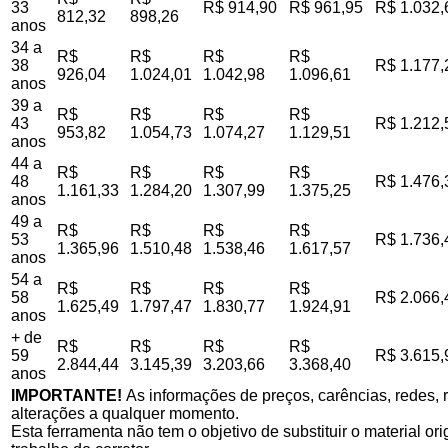
33
R$ 914,90
R$ 961,95
R$ 1.032,
812,32
898,26
anos
34 a
R$
R$
R$
R$
38
R$ 1.177,
926,04
1.024,01
1.042,98
1.096,61
anos
39 a
R$
R$
R$
R$
43
R$ 1.212,
953,82
1.054,73
1.074,27
1.129,51
anos
44 a
R$
R$
R$
R$
48
R$ 1.476,
1.161,33
1.284,20
1.307,99
1.375,25
anos
49 a
R$
R$
R$
R$
53
R$ 1.736,
1.365,96
1.510,48
1.538,46
1.617,57
anos
54 a
R$
R$
R$
R$
58
R$ 2.066,
1.625,49
1.797,47
1.830,77
1.924,91
anos
+ de
R$
R$
R$
R$
59
R$ 3.615,
2.844,44
3.145,39
3.203,66
3.368,40
anos
IMPORTANTE!
As informações de preços, carências, redes, r
alterações a qualquer momento.
Esta ferramenta não tem o objetivo de substituir o material o