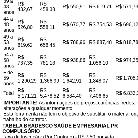
39 a
R$
R$
43
R$ 550,91
R$ 619,71
R$ 571,7
432,67
458,38
anos
44 a
R$
R$
48
R$ 670,77
R$ 754,53
R$ 696,1
526,80
558,11
anos
49 a
R$
R$
53
R$ 788,96
R$ 887,48
R$ 818,7
619,62
656,45
anos
54 a
R$
R$
R$
58
R$ 938,86
R$ 974,3
737,35
781,18
1.056,10
anos
+ de
R$
R$
R$
R$
59
R$ 1.705,
1.290,29
1.366,99
1.642,91
1.848,07
anos
R$
R$
R$
R$
Total
R$ 6.833,
5.171,21
5.478,52
6.584,40
7.406,65
IMPORTANTE!
As informações de preços, carências, redes, r
alterações a qualquer momento.
Esta ferramenta não tem o objetivo de substituir o material o
trabalho do corretor.
TABELA BRADESCO SAÚDE EMPRESARIAL PR
COMPULSÓRIO
Taxa de Inscrição: (Por Contrato) - R$ 7,50 por vida,