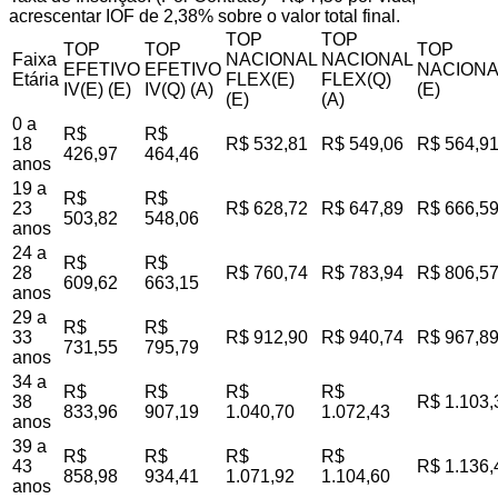
acrescentar IOF de 2,38% sobre o valor total final.
TOP
TOP
TOP
TOP
TOP
Faixa
NACIONAL
NACIONAL
EFETIVO
EFETIVO
NACIONA
Etária
FLEX(E)
FLEX(Q)
IV(E) (E)
IV(Q) (A)
(E)
(E)
(A)
0 a
R$
R$
18
R$ 532,81
R$ 549,06
R$ 564,9
426,97
464,46
anos
19 a
R$
R$
23
R$ 628,72
R$ 647,89
R$ 666,5
503,82
548,06
anos
24 a
R$
R$
28
R$ 760,74
R$ 783,94
R$ 806,5
609,62
663,15
anos
29 a
R$
R$
33
R$ 912,90
R$ 940,74
R$ 967,8
731,55
795,79
anos
34 a
R$
R$
R$
R$
38
R$ 1.103,
833,96
907,19
1.040,70
1.072,43
anos
39 a
R$
R$
R$
R$
43
R$ 1.136,
858,98
934,41
1.071,92
1.104,60
anos