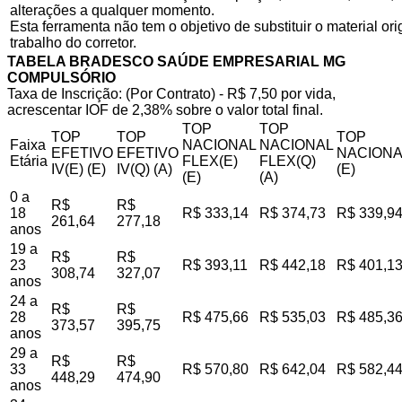
alterações a qualquer momento.
Esta ferramenta não tem o objetivo de substituir o material o
trabalho do corretor.
TABELA BRADESCO SAÚDE EMPRESARIAL MG
COMPULSÓRIO
Taxa de Inscrição: (Por Contrato) - R$ 7,50 por vida,
acrescentar IOF de 2,38% sobre o valor total final.
TOP
TOP
TOP
TOP
TOP
Faixa
NACIONAL
NACIONAL
EFETIVO
EFETIVO
NACIONA
Etária
FLEX(E)
FLEX(Q)
IV(E) (E)
IV(Q) (A)
(E)
(E)
(A)
0 a
R$
R$
18
R$ 333,14
R$ 374,73
R$ 339,9
261,64
277,18
anos
19 a
R$
R$
23
R$ 393,11
R$ 442,18
R$ 401,1
308,74
327,07
anos
24 a
R$
R$
28
R$ 475,66
R$ 535,03
R$ 485,3
373,57
395,75
anos
29 a
R$
R$
33
R$ 570,80
R$ 642,04
R$ 582,4
448,29
474,90
anos