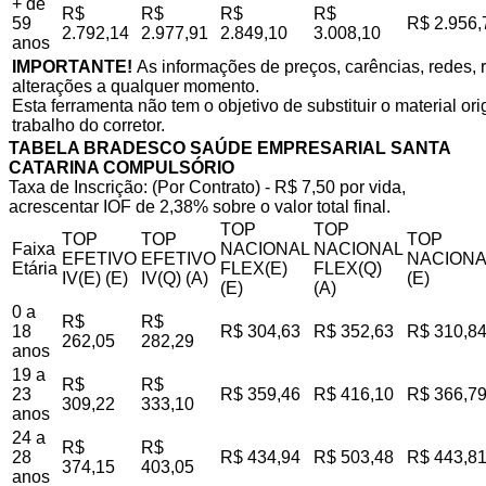
+ de
R$
R$
R$
R$
59
R$ 2.956,
2.792,14
2.977,91
2.849,10
3.008,10
anos
IMPORTANTE!
As informações de preços, carências, redes, r
alterações a qualquer momento.
Esta ferramenta não tem o objetivo de substituir o material o
trabalho do corretor.
TABELA BRADESCO SAÚDE EMPRESARIAL SANTA
CATARINA COMPULSÓRIO
Taxa de Inscrição: (Por Contrato) - R$ 7,50 por vida,
acrescentar IOF de 2,38% sobre o valor total final.
TOP
TOP
TOP
TOP
TOP
Faixa
NACIONAL
NACIONAL
EFETIVO
EFETIVO
NACIONA
Etária
FLEX(E)
FLEX(Q)
IV(E) (E)
IV(Q) (A)
(E)
(E)
(A)
0 a
R$
R$
18
R$ 304,63
R$ 352,63
R$ 310,8
262,05
282,29
anos
19 a
R$
R$
23
R$ 359,46
R$ 416,10
R$ 366,7
309,22
333,10
anos
24 a
R$
R$
28
R$ 434,94
R$ 503,48
R$ 443,8
374,15
403,05
anos