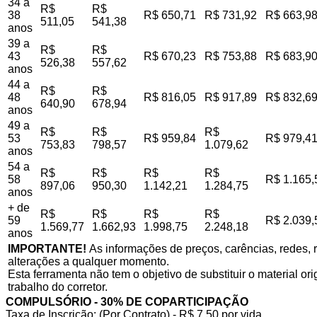
34 a
R$
R$
38
R$ 650,71
R$ 731,92
R$ 663,9
511,05
541,38
anos
39 a
R$
R$
43
R$ 670,23
R$ 753,88
R$ 683,9
526,38
557,62
anos
44 a
R$
R$
48
R$ 816,05
R$ 917,89
R$ 832,6
640,90
678,94
anos
49 a
R$
R$
R$
53
R$ 959,84
R$ 979,4
753,83
798,57
1.079,62
anos
54 a
R$
R$
R$
R$
58
R$ 1.165,
897,06
950,30
1.142,21
1.284,75
anos
+ de
R$
R$
R$
R$
59
R$ 2.039,
1.569,77
1.662,93
1.998,75
2.248,18
anos
IMPORTANTE!
As informações de preços, carências, redes, r
alterações a qualquer momento.
Esta ferramenta não tem o objetivo de substituir o material o
trabalho do corretor.
COMPULSÓRIO - 30% DE COPARTICIPAÇÃO
Taxa de Inscrição: (Por Contrato) - R$ 7,50 por vida,