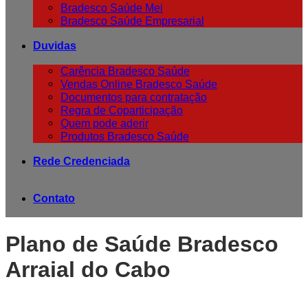
Bradesco Saúde Mei
Bradesco Saúde Empresarial
Duvidas
Carência Bradesco Saúde
Vendas Online Bradesco Saúde
Documentos para contratação
Regra de Coparticipação
Quem pode aderir
Produtos Bradesco Saúde
Rede Credenciada
Contato
Plano de Saúde Bradesco
Arraial do Cabo