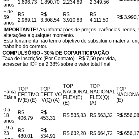
1.696,73
1.890,70
2.234,89
2.349,56
anos
+ de
R$
R$
R$
R$
59
R$ 3.990,
2.969,11
3.308,54
3.910,83
4.111,50
anos
IMPORTANTE!
As informações de preços, carências, redes, r
alterações a qualquer momento.
Esta ferramenta não tem o objetivo de substituir o material o
trabalho do corretor.
COMPULSÓRIO - 30% DE COPARTICIPAÇÃO
Taxa de Inscrição: (Por Contrato) - R$ 7,50 por vida,
acrescentar IOF de 2,38% sobre o valor total final
TOP
TOP
TOP
TOP
TOP
Faixa
NACIONAL
NACIONAL
EFETIVO
EFETIVO
NACIONA
Etária
FLEX(E)
FLEX(Q)
IV(E) (E)
IV(Q) (A)
(E)
(E)
(A)
0 a
R$
R$
18
R$ 535,83
R$ 563,32
R$ 556,0
406,79
453,31
anos
19 a
R$
R$
23
R$ 632,28
R$ 664,72
R$ 656,1
480,01
534,91
anos