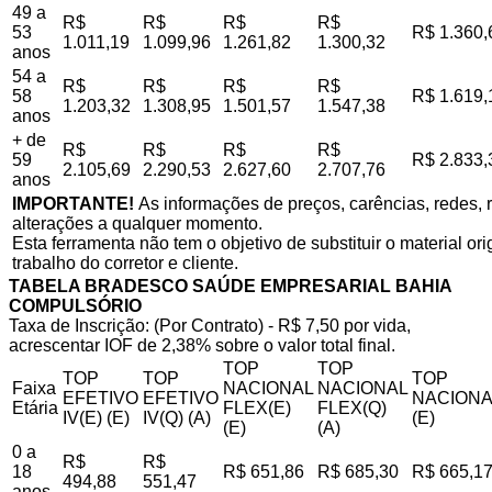
49 a
R$
R$
R$
R$
53
R$ 1.360,
1.011,19
1.099,96
1.261,82
1.300,32
anos
54 a
R$
R$
R$
R$
58
R$ 1.619,
1.203,32
1.308,95
1.501,57
1.547,38
anos
+ de
R$
R$
R$
R$
59
R$ 2.833,
2.105,69
2.290,53
2.627,60
2.707,76
anos
IMPORTANTE!
As informações de preços, carências, redes, r
alterações a qualquer momento.
Esta ferramenta não tem o objetivo de substituir o material o
trabalho do corretor e cliente.
TABELA BRADESCO SAÚDE EMPRESARIAL BAHIA
COMPULSÓRIO
Taxa de Inscrição: (Por Contrato) - R$ 7,50 por vida,
acrescentar IOF de 2,38% sobre o valor total final.
TOP
TOP
TOP
TOP
TOP
Faixa
NACIONAL
NACIONAL
EFETIVO
EFETIVO
NACIONA
Etária
FLEX(E)
FLEX(Q)
IV(E) (E)
IV(Q) (A)
(E)
(E)
(A)
0 a
R$
R$
18
R$ 651,86
R$ 685,30
R$ 665,1
494,88
551,47
anos