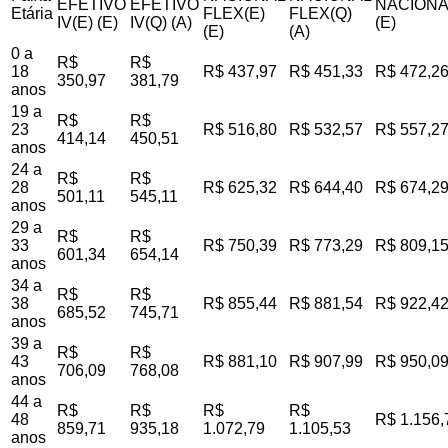
EFETIVO
EFETIVO
NACIONA
Etária
FLEX(E)
FLEX(Q)
IV(E) (E)
IV(Q) (A)
(E)
(E)
(A)
0 a
R$
R$
18
R$ 437,97
R$ 451,33
R$ 472,2
350,97
381,79
anos
19 a
R$
R$
23
R$ 516,80
R$ 532,57
R$ 557,2
414,14
450,51
anos
24 a
R$
R$
28
R$ 625,32
R$ 644,40
R$ 674,2
501,11
545,11
anos
29 a
R$
R$
33
R$ 750,39
R$ 773,29
R$ 809,1
601,34
654,14
anos
34 a
R$
R$
38
R$ 855,44
R$ 881,54
R$ 922,4
685,52
745,71
anos
39 a
R$
R$
43
R$ 881,10
R$ 907,99
R$ 950,0
706,09
768,08
anos
44 a
R$
R$
R$
R$
48
R$ 1.156,
859,71
935,18
1.072,79
1.105,53
anos