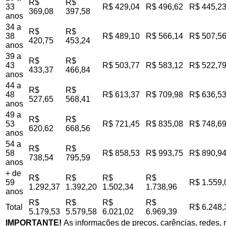
R$
R$
33
R$ 429,04
R$ 496,62
R$ 445,2
369,08
397,58
anos
34 a
R$
R$
38
R$ 489,10
R$ 566,14
R$ 507,5
420,75
453,24
anos
39 a
R$
R$
43
R$ 503,77
R$ 583,12
R$ 522,7
433,37
466,84
anos
44 a
R$
R$
48
R$ 613,37
R$ 709,98
R$ 636,5
527,65
568,41
anos
49 a
R$
R$
53
R$ 721,45
R$ 835,08
R$ 748,6
620,62
668,56
anos
54 a
R$
R$
58
R$ 858,53
R$ 993,75
R$ 890,9
738,54
795,59
anos
+ de
R$
R$
R$
R$
59
R$ 1.559,
1.292,37
1.392,20
1.502,34
1.738,96
anos
R$
R$
R$
R$
Total
R$ 6.248,
5.179,53
5.579,58
6.021,02
6.969,39
IMPORTANTE!
As informações de preços, carências, redes, r