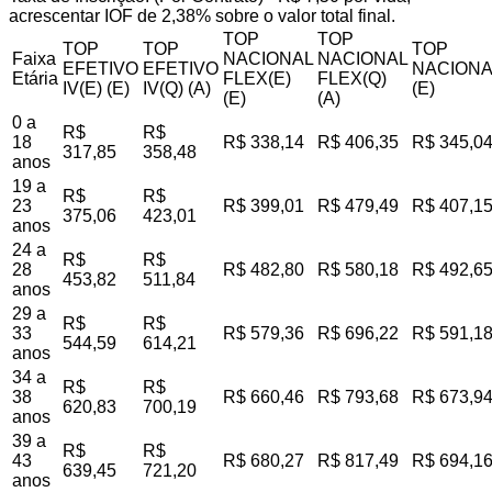
acrescentar IOF de 2,38% sobre o valor total final.
TOP
TOP
TOP
TOP
TOP
Faixa
NACIONAL
NACIONAL
EFETIVO
EFETIVO
NACIONA
Etária
FLEX(E)
FLEX(Q)
IV(E) (E)
IV(Q) (A)
(E)
(E)
(A)
0 a
R$
R$
18
R$ 338,14
R$ 406,35
R$ 345,0
317,85
358,48
anos
19 a
R$
R$
23
R$ 399,01
R$ 479,49
R$ 407,1
375,06
423,01
anos
24 a
R$
R$
28
R$ 482,80
R$ 580,18
R$ 492,6
453,82
511,84
anos
29 a
R$
R$
33
R$ 579,36
R$ 696,22
R$ 591,1
544,59
614,21
anos
34 a
R$
R$
38
R$ 660,46
R$ 793,68
R$ 673,9
620,83
700,19
anos
39 a
R$
R$
43
R$ 680,27
R$ 817,49
R$ 694,1
639,45
721,20
anos