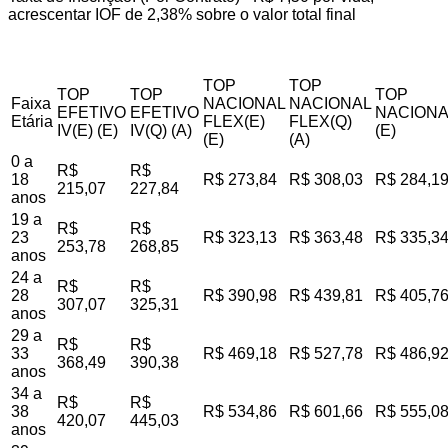
acrescentar IOF de 2,38% sobre o valor total final
TOP
TOP
TOP
TOP
TOP
Faixa
NACIONAL
NACIONAL
EFETIVO
EFETIVO
NACIONA
Etária
FLEX(E)
FLEX(Q)
IV(E) (E)
IV(Q) (A)
(E)
(E)
(A)
0 a
R$
R$
18
R$ 273,84
R$ 308,03
R$ 284,1
215,07
227,84
anos
19 a
R$
R$
23
R$ 323,13
R$ 363,48
R$ 335,3
253,78
268,85
anos
24 a
R$
R$
28
R$ 390,98
R$ 439,81
R$ 405,7
307,07
325,31
anos
29 a
R$
R$
33
R$ 469,18
R$ 527,78
R$ 486,9
368,49
390,38
anos
34 a
R$
R$
38
R$ 534,86
R$ 601,66
R$ 555,0
420,07
445,03
anos