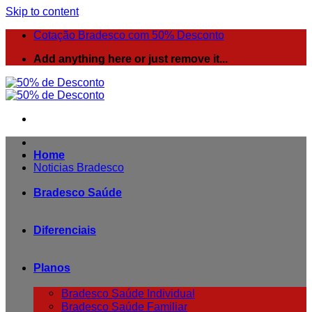
Skip to content
Cotação Bradesco com 50% Desconto
Add anything here or just remove it...
Home
Noticias Bradesco
Bradesco Saúde
Diferenciais
Planos
Bradesco Saúde Individual
Bradesco Saúde Familiar