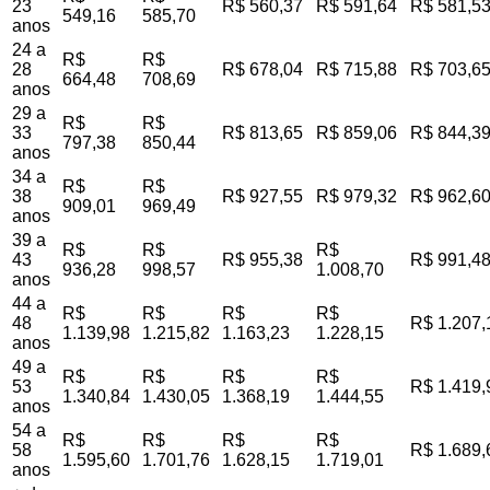
23
R$ 560,37
R$ 591,64
R$ 581,5
549,16
585,70
anos
24 a
R$
R$
28
R$ 678,04
R$ 715,88
R$ 703,6
664,48
708,69
anos
29 a
R$
R$
33
R$ 813,65
R$ 859,06
R$ 844,3
797,38
850,44
anos
34 a
R$
R$
38
R$ 927,55
R$ 979,32
R$ 962,6
909,01
969,49
anos
39 a
R$
R$
R$
43
R$ 955,38
R$ 991,4
936,28
998,57
1.008,70
anos
44 a
R$
R$
R$
R$
48
R$ 1.207,
1.139,98
1.215,82
1.163,23
1.228,15
anos
49 a
R$
R$
R$
R$
53
R$ 1.419,
1.340,84
1.430,05
1.368,19
1.444,55
anos
54 a
R$
R$
R$
R$
58
R$ 1.689,
1.595,60
1.701,76
1.628,15
1.719,01
anos