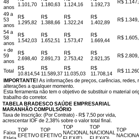
48
R$ 1.147
1.101,70
1.180,63
1.124,16
1.192,73
anos
49 a
R$
R$
R$
R$
53
R$ 1.349
1.295,82
1.388,66
1.322,24
1.402,89
anos
54 a
R$
R$
R$
R$
58
R$ 1.605
1.542,03
1.652,51
1.573,47
1.669,44
anos
+ de
R$
R$
R$
R$
59
R$ 2.809
2.698,40
2.891,73
2.753,42
2.921,35
anos
R$
R$
R$
R$
Total
R$ 11.26
10.814,54
11.589,37
11.035,03
11.708,14
IMPORTANTE!
As informações de preços, carências, redes, r
alterações a qualquer momento.
Esta ferramenta não tem o objetivo de substituir o material o
trabalho do corretor.
TABELA BRADESCO SAÚDE EMPRESARIAL
MARANHÃO COMPULSÓRIO
Taxa de Inscrição: (Por Contrato) - R$ 7,50 por vida,
acrescentar IOF de 2,38% sobre o valor total final.
TOP
TOP
TOP
TOP
TOP
Faixa
NACIONAL
NACIONAL
EFETIVO
EFETIVO
NACIONA
Etária
FLEX(E)
FLEX(Q)