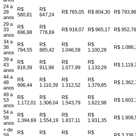
24 a
R$
R$
28
R$ 765,05
R$ 804,30
R$ 793,9
580,81
647,24
anos
29 a
R$
R$
33
R$ 918,07
R$ 965,17
R$ 952,7
696,98
776,69
anos
34 a
R$
R$
R$
R$
38
R$ 1.086,
794,55
885,42
1.046,59
1.100,28
anos
39 a
R$
R$
R$
R$
43
R$ 1.118,
818,39
911,98
1.077,99
1.133,29
anos
44 a
R$
R$
R$
R$
48
R$ 1.362,
996,44
1.110,39
1.312,52
1.379,85
anos
49 a
R$
R$
R$
R$
53
R$ 1.602,
1.172,01
1.306,04
1.543,79
1.622,98
anos
54 a
R$
R$
R$
R$
58
R$ 1.906,
1.394,69
1.554,19
1.837,11
1.931,35
anos
+ de
R$
R$
R$
R$
59
R$ 3.336,