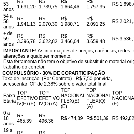
R$
R$
R$
R$
53
R$ 1.698,
1.631,20
1.739,75
1.664,46
1.757,35
anos
54 a
R$
R$
R$
R$
58
R$ 2.021,
1.941,13
2.070,30
1.980,71
2.091,25
anos
+ de
R$
R$
R$
R$
59
R$ 3.536,
3.396,78
3.622,82
3.466,04
3.659,48
anos
IMPORTANTE!
As informações de preços, carências, redes, r
alterações a qualquer momento.
Esta ferramenta não tem o objetivo de substituir o material o
trabalho do corretor.
COMPULSÓRIO - 30% DE COPARTICIPAÇÃO
Taxa de Inscrição: (Por Contrato) - R$ 7,50 por vida,
acrescentar IOF de 2,38% sobre o valor total final
TOP
TOP
TOP
TOP
TOP
Faixa
NACIONAL
NACIONAL
EFETIVO
EFETIVO
NACIONA
Etária
FLEX(E)
FLEX(Q)
IV(E) (E)
IV(Q) (A)
(E)
(E)
(A)
0 a
R$
R$
18
R$ 474,89
R$ 501,39
R$ 492,8
465,39
496,36
anos
19 a
R$
R$