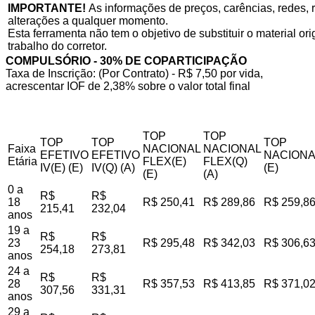
IMPORTANTE!
As informações de preços, carências, redes, r
alterações a qualquer momento.
Esta ferramenta não tem o objetivo de substituir o material o
trabalho do corretor.
COMPULSÓRIO - 30% DE COPARTICIPAÇÃO
Taxa de Inscrição: (Por Contrato) - R$ 7,50 por vida,
acrescentar IOF de 2,38% sobre o valor total final
TOP
TOP
TOP
TOP
TOP
Faixa
NACIONAL
NACIONAL
EFETIVO
EFETIVO
NACIONA
Etária
FLEX(E)
FLEX(Q)
IV(E) (E)
IV(Q) (A)
(E)
(E)
(A)
0 a
R$
R$
18
R$ 250,41
R$ 289,86
R$ 259,8
215,41
232,04
anos
19 a
R$
R$
23
R$ 295,48
R$ 342,03
R$ 306,6
254,18
273,81
anos
24 a
R$
R$
28
R$ 357,53
R$ 413,85
R$ 371,0
307,56
331,31
anos
29 a