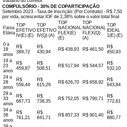
trabalho do corretor.
COMPULSÓRIO - 30% DE COPARTICIPAÇÃO
Setembro 2023 - Taxa de Inscrição: (Por Contrato) - R$ 7,50
por vida, acrescentar IOF de 2,38% sobre o valor total final
TOP
TOP
TOP
TOP
TOP
Faixa
NACIONAL
NACIONAL
EFETIVO
EFETIVO
IDEAL
Etária
FLEX(E)
FLEX(Q)
IV(E) (E)
IV(Q) (A)
1(E) (E)
(E)
(A)
0 a
R$
R$
R$
18
R$ 438,93
R$ 461,50
389,72
430,94
450,93
anos
19 a
R$
R$
R$
23
R$ 517,94
R$ 544,57
459,87
508,51
532,10
anos
24 a
R$
R$
R$
28
R$ 626,70
R$ 658,92
556,44
615,29
643,84
anos
29 a
R$
R$
R$
33
R$ 752,05
R$ 790,71
667,73
738,35
772,61
anos
34 a
R$
R$
R$
38
R$ 857,33
R$ 901,40
761,21
841,71
880,77
anos
39 a