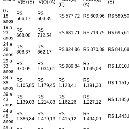
IV(E) (E)
IV(Q) (A)
(E)
(E)
(A)
0 a
R$
R$
18
R$ 577,72
R$ 609,96
R$ 589,5
566,17
603,85
anos
19 a
R$
R$
23
R$ 681,71
R$ 719,75
R$ 695,6
668,08
712,54
anos
24 a
R$
R$
28
R$ 824,86
R$ 870,89
R$ 841,6
808,37
862,17
anos
29 a
R$
R$
R$
33
R$ 989,84
R$ 1.010,
970,05
1.034,61
1.045,08
anos
34 a
R$
R$
R$
R$
38
R$ 1.151,
1.105,85
1.179,45
1.128,41
1.191,38
anos
39 a
R$
R$
R$
R$
43
R$ 1.185,
1.139,03
1.214,83
1.162,26
1.227,12
anos
44 a
R$
R$
R$
R$
48
R$ 1.443,
1.386,84
1.479,13
1.415,12
1.494,09
anos
49 a