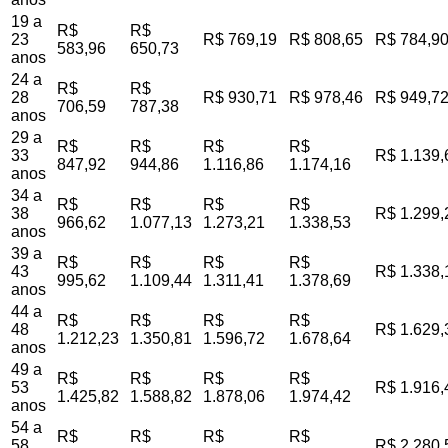
19 a
R$
R$
23
R$ 769,19
R$ 808,65
R$ 784,9
583,96
650,73
anos
24 a
R$
R$
28
R$ 930,71
R$ 978,46
R$ 949,7
706,59
787,38
anos
29 a
R$
R$
R$
R$
33
R$ 1.139,
847,92
944,86
1.116,86
1.174,16
anos
34 a
R$
R$
R$
R$
38
R$ 1.299,
966,62
1.077,13
1.273,21
1.338,53
anos
39 a
R$
R$
R$
R$
43
R$ 1.338,
995,62
1.109,44
1.311,41
1.378,69
anos
44 a
R$
R$
R$
R$
48
R$ 1.629,
1.212,23
1.350,81
1.596,72
1.678,64
anos
49 a
R$
R$
R$
R$
53
R$ 1.916,
1.425,82
1.588,82
1.878,06
1.974,42
anos
54 a
R$
R$
R$
R$
58
R$ 2.280,