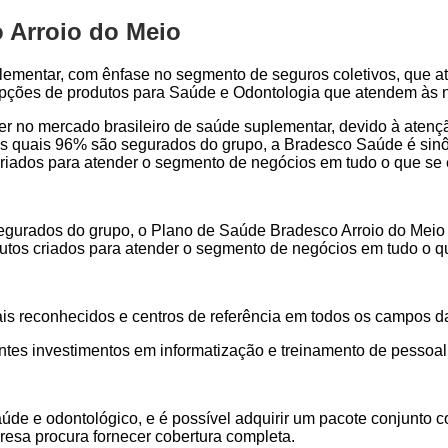
 Arroio do Meio
lementar, com ênfase no segmento de seguros coletivos, que a
 opções de produtos para Saúde e Odontologia que atendem às 
der no mercado brasileiro de saúde suplementar, devido à aten
s quais 96% são segurados do grupo, a Bradesco Saúde é sinôn
s criados para atender o segmento de negócios em tudo o que se
urados do grupo, o Plano de Saúde Bradesco Arroio do Meio é 
odutos criados para atender o segmento de negócios em tudo o 
ais reconhecidos e centros de referência em todos os campos d
ntes investimentos em informatização e treinamento de pessoal
aúde e odontológico, e é possível adquirir um pacote conjunt
resa procura fornecer cobertura completa.