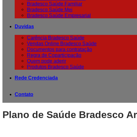
Bradesco Saúde Familiar
Bradesco Saúde Mei
Bradesco Saúde Empresarial
Duvidas
Carência Bradesco Saúde
Vendas Online Bradesco Saúde
Documentos para contratação
Regra de Coparticipação
Quem pode aderir
Produtos Bradesco Saúde
Rede Credenciada
Contato
Plano de Saúde Bradesco Ar