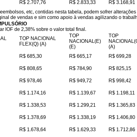
R$ 2.707,76
R$ 2.833,33
R$ 3.168,91
reembolsos, etc, contidas nesta tabela, podem sofrer alteraçõe
iginal de vendas e sim como apoio à vendas agilizando o trabalho
MPULSÓRIO
ar IOF de 2,38% sobre o valor total final.
TOP
TOP
NAL
TOP NACIONAL
NACIONAL(E)
NACIONAL(
FLEX(Q) (A)
(E)
(A)
R$ 685,30
R$ 665,17
R$ 699,28
R$ 808,65
R$ 784,90
R$ 825,15
R$ 978,46
R$ 949,72
R$ 998,42
R$ 1.174,16
R$ 1.139,67
R$ 1.198,11
R$ 1.338,53
R$ 1.299,21
R$ 1.365,83
R$ 1.378,69
R$ 1.338,19
R$ 1.406,80
R$ 1.678,64
R$ 1.629,33
R$ 1.712,86