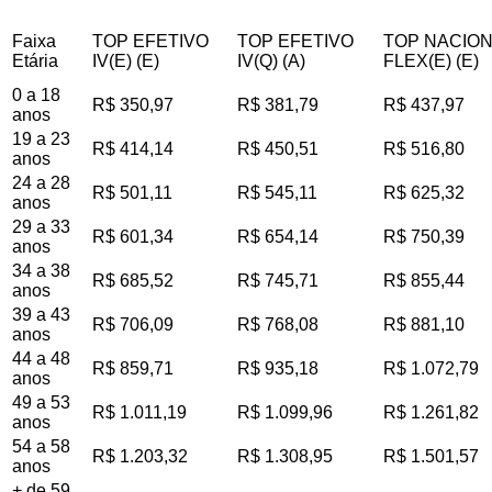
Faixa
TOP EFETIVO
TOP EFETIVO
TOP NACIO
Etária
IV(E) (E)
IV(Q) (A)
FLEX(E) (E)
0 a 18
R$ 350,97
R$ 381,79
R$ 437,97
anos
19 a 23
R$ 414,14
R$ 450,51
R$ 516,80
anos
24 a 28
R$ 501,11
R$ 545,11
R$ 625,32
anos
29 a 33
R$ 601,34
R$ 654,14
R$ 750,39
anos
34 a 38
R$ 685,52
R$ 745,71
R$ 855,44
anos
39 a 43
R$ 706,09
R$ 768,08
R$ 881,10
anos
44 a 48
R$ 859,71
R$ 935,18
R$ 1.072,79
anos
49 a 53
R$ 1.011,19
R$ 1.099,96
R$ 1.261,82
anos
54 a 58
R$ 1.203,32
R$ 1.308,95
R$ 1.501,57
anos
+ de 59