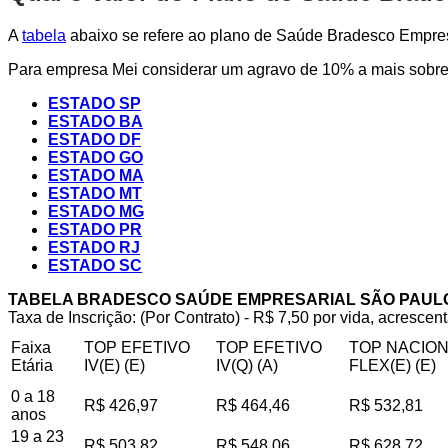
A
tabela
abaixo se refere ao plano de Saúde Bradesco Empresa
Para empresa Mei considerar um agravo de 10% a mais sobre 
ESTADO SP
ESTADO BA
ESTADO DF
ESTADO GO
ESTADO MA
ESTADO MT
ESTADO MG
ESTADO PR
ESTADO RJ
ESTADO SC
TABELA BRADESCO SAÚDE EMPRESARIAL SÃO PAUL
Taxa de Inscrição: (Por Contrato) - R$ 7,50 por vida, acrescent
Faixa
TOP EFETIVO
TOP EFETIVO
TOP NACIO
Etária
IV(E) (E)
IV(Q) (A)
FLEX(E) (E)
0 a 18
R$ 426,97
R$ 464,46
R$ 532,81
anos
19 a 23
R$ 503,82
R$ 548,06
R$ 628,72