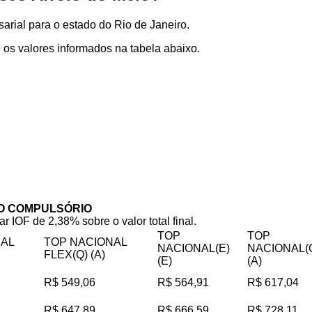
rial para o estado do Rio de Janeiro.
os valores informados na tabela abaixo.
O COMPULSÓRIO
ar IOF de 2,38% sobre o valor total final.
TOP
TOP
NAL
TOP NACIONAL
NACIONAL(E)
NACIONAL(
FLEX(Q) (A)
(E)
(A)
R$ 549,06
R$ 564,91
R$ 617,04
R$ 647,89
R$ 666,59
R$ 728,11