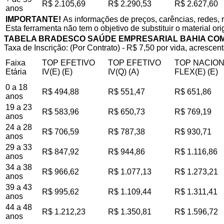
R$ 2.105,69
R$ 2.290,53
R$ 2.627,60
anos
IMPORTANTE!
As informações de preços, carências, redes, 
Esta ferramenta não tem o objetivo de substituir o material or
TABELA BRADESCO SAÚDE EMPRESARIAL BAHIA CO
Taxa de Inscrição: (Por Contrato) - R$ 7,50 por vida, acrescent
Faixa
TOP EFETIVO
TOP EFETIVO
TOP NACIO
Etária
IV(E) (E)
IV(Q) (A)
FLEX(E) (E)
0 a 18
R$ 494,88
R$ 551,47
R$ 651,86
anos
19 a 23
R$ 583,96
R$ 650,73
R$ 769,19
anos
24 a 28
R$ 706,59
R$ 787,38
R$ 930,71
anos
29 a 33
R$ 847,92
R$ 944,86
R$ 1.116,86
anos
34 a 38
R$ 966,62
R$ 1.077,13
R$ 1.273,21
anos
39 a 43
R$ 995,62
R$ 1.109,44
R$ 1.311,41
anos
44 a 48
R$ 1.212,23
R$ 1.350,81
R$ 1.596,72
anos