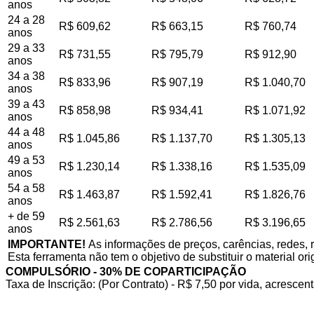
anos
24 a 28
R$ 609,62
R$ 663,15
R$ 760,74
anos
29 a 33
R$ 731,55
R$ 795,79
R$ 912,90
anos
34 a 38
R$ 833,96
R$ 907,19
R$ 1.040,70
anos
39 a 43
R$ 858,98
R$ 934,41
R$ 1.071,92
anos
44 a 48
R$ 1.045,86
R$ 1.137,70
R$ 1.305,13
anos
49 a 53
R$ 1.230,14
R$ 1.338,16
R$ 1.535,09
anos
54 a 58
R$ 1.463,87
R$ 1.592,41
R$ 1.826,76
anos
+ de 59
R$ 2.561,63
R$ 2.786,56
R$ 3.196,65
anos
IMPORTANTE!
As informações de preços, carências, redes, 
Esta ferramenta não tem o objetivo de substituir o material or
COMPULSÓRIO - 30% DE COPARTICIPAÇÃO
Taxa de Inscrição: (Por Contrato) - R$ 7,50 por vida, acrescent