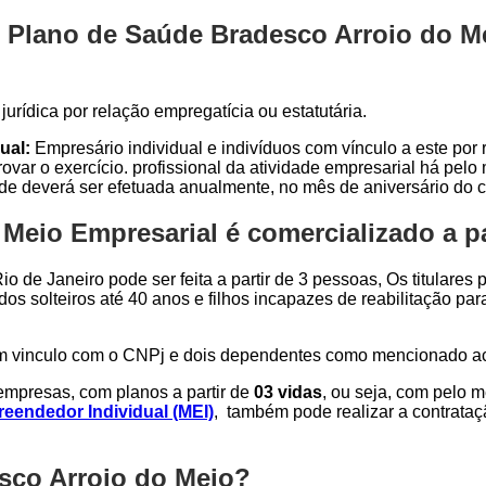
 Plano de Saúde Bradesco Arroio do Me
urídica por relação empregatícia ou estatutária.
ual:
Empresário individual e indivíduos com vínculo a este por r
var o exercício. profissional da atividade empresarial há pel
ade deverá ser efetuada anualmente, no mês de aniversário do c
Meio Empresarial é comercializado a pa
o de Janeiro pode ser feita a partir de 3 pessoas, Os titulares
dos solteiros até 40 anos e filhos incapazes de reabilitação p
om vinculo com o CNPj e dois dependentes como mencionado a
mpresas, com planos a partir de
03 vidas
, ou seja, com pelo 
eendedor Individual (MEI)
, também pode realizar a contrata
sco Arroio do Meio?