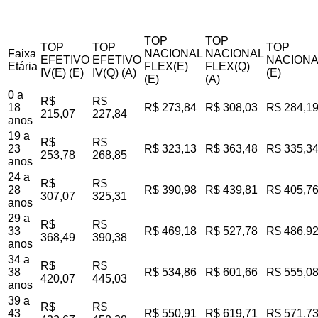
TOP
TOP
TOP
TOP
TOP
Faixa
NACIONAL
NACIONAL
EFETIVO
EFETIVO
NACIONA
Etária
FLEX(E)
FLEX(Q)
IV(E) (E)
IV(Q) (A)
(E)
(E)
(A)
0 a
R$
R$
18
R$ 273,84
R$ 308,03
R$ 284,1
215,07
227,84
anos
19 a
R$
R$
23
R$ 323,13
R$ 363,48
R$ 335,3
253,78
268,85
anos
24 a
R$
R$
28
R$ 390,98
R$ 439,81
R$ 405,7
307,07
325,31
anos
29 a
R$
R$
33
R$ 469,18
R$ 527,78
R$ 486,9
368,49
390,38
anos
34 a
R$
R$
38
R$ 534,86
R$ 601,66
R$ 555,0
420,07
445,03
anos
39 a
R$
R$
43
R$ 550,91
R$ 619,71
R$ 571,7