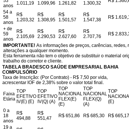
53
R$ 1.360,
1.011,19
1.099,96
1.261,82
1.300,32
anos
54 a
R$
R$
R$
R$
58
R$ 1.619,
1.203,32
1.308,95
1.501,57
1.547,38
anos
+ de
R$
R$
R$
R$
59
R$ 2.833,
2.105,69
2.290,53
2.627,60
2.707,76
anos
IMPORTANTE!
As informações de preços, carências, redes, r
alterações a qualquer momento.
Esta ferramenta não tem o objetivo de substituir o material o
trabalho do corretor e cliente.
TABELA BRADESCO SAÚDE EMPRESARIAL BAHIA
COMPULSÓRIO
Taxa de Inscrição: (Por Contrato) - R$ 7,50 por vida,
acrescentar IOF de 2,38% sobre o valor total final.
TOP
TOP
TOP
TOP
TOP
Faixa
NACIONAL
NACIONAL
EFETIVO
EFETIVO
NACIONA
Etária
FLEX(E)
FLEX(Q)
IV(E) (E)
IV(Q) (A)
(E)
(E)
(A)
0 a
R$
R$
18
R$ 651,86
R$ 685,30
R$ 665,1
494,88
551,47
anos
19 a