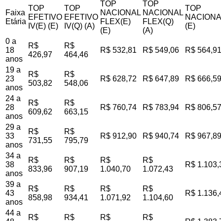
TOP
TOP
TOP
TOP
TOP
Faixa
NACIONAL
NACIONAL
EFETIVO
EFETIVO
NACIONA
Etária
FLEX(E)
FLEX(Q)
IV(E) (E)
IV(Q) (A)
(E)
(E)
(A)
0 a
R$
R$
18
R$ 532,81
R$ 549,06
R$ 564,9
426,97
464,46
anos
19 a
R$
R$
23
R$ 628,72
R$ 647,89
R$ 666,5
503,82
548,06
anos
24 a
R$
R$
28
R$ 760,74
R$ 783,94
R$ 806,5
609,62
663,15
anos
29 a
R$
R$
33
R$ 912,90
R$ 940,74
R$ 967,8
731,55
795,79
anos
34 a
R$
R$
R$
R$
38
R$ 1.103,
833,96
907,19
1.040,70
1.072,43
anos
39 a
R$
R$
R$
R$
43
R$ 1.136,
858,98
934,41
1.071,92
1.104,60
anos
44 a
R$
R$
R$
R$