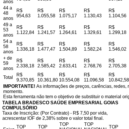
anos
44 a
R$
R$
R$
R$
R$
48
954,63
1.055,58
1.075,17
1.130,43
1.104,56
anos
49 a
R$
R$
R$
R$
R$
53
1.122,84
1.241,57
1.264,61
1.329,61
1.299,18
anos
54 a
R$
R$
R$
R$
R$
58
1.336,18
1.477,47
1.504,89
1.582,24
1.546,02
anos
+ de
R$
R$
R$
R$
R$
59
2.338,18
2.585,42
2.633,41
2.768,76
2.705,38
anos
R$
R$
R$
R$
R$
Total
9.370,85
10.361,80
10.554,08
11.096,58
10.842,58
IMPORTANTE!
As informações de preços, carências, redes, r
momento.
Esta ferramenta não tem o objetivo de substituir o material or
TABELA BRADESCO SAÚDE EMPRESARIAL GOIAS
COMPULSÓRIO
Taxa de Inscrição: (Por Contrato) - R$ 7,50 por vida,
acrescentar IOF de 2,38% sobre o valor total final.
TOP
TOP
TOP
TOP
TOP