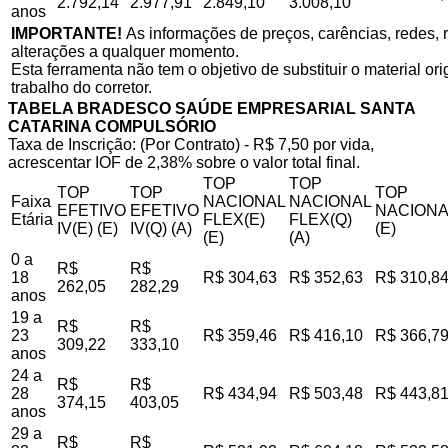
2.792,14
2.977,91
2.849,10
3.008,10
anos
IMPORTANTE!
As informações de preços, carências, redes, r
alterações a qualquer momento.
Esta ferramenta não tem o objetivo de substituir o material o
trabalho do corretor.
TABELA BRADESCO SAÚDE EMPRESARIAL SANTA
CATARINA COMPULSÓRIO
Taxa de Inscrição: (Por Contrato) - R$ 7,50 por vida,
acrescentar IOF de 2,38% sobre o valor total final.
TOP
TOP
TOP
TOP
TOP
Faixa
NACIONAL
NACIONAL
EFETIVO
EFETIVO
NACIONA
Etária
FLEX(E)
FLEX(Q)
IV(E) (E)
IV(Q) (A)
(E)
(E)
(A)
0 a
R$
R$
18
R$ 304,63
R$ 352,63
R$ 310,8
262,05
282,29
anos
19 a
R$
R$
23
R$ 359,46
R$ 416,10
R$ 366,7
309,22
333,10
anos
24 a
R$
R$
28
R$ 434,94
R$ 503,48
R$ 443,8
374,15
403,05
anos
29 a
R$
R$