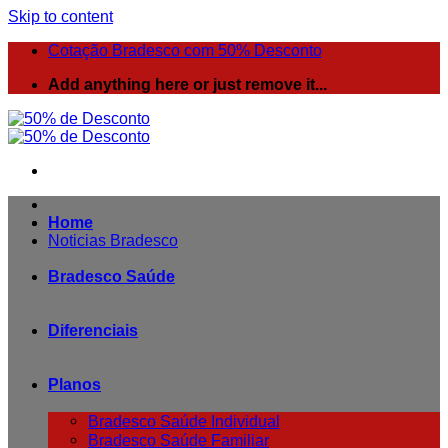
Skip to content
Cotação Bradesco com 50% Desconto
Add anything here or just remove it...
Home
Noticias Bradesco
Bradesco Saúde
Diferenciais
Planos
Bradesco Saúde Individual
Bradesco Saúde Familiar