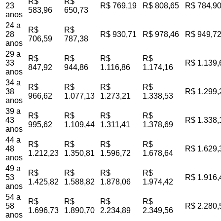
R$
R$
23
R$ 769,19
R$ 808,65
R$ 784,9
583,96
650,73
anos
24 a
R$
R$
28
R$ 930,71
R$ 978,46
R$ 949,7
706,59
787,38
anos
29 a
R$
R$
R$
R$
33
R$ 1.139,
847,92
944,86
1.116,86
1.174,16
anos
34 a
R$
R$
R$
R$
38
R$ 1.299,
966,62
1.077,13
1.273,21
1.338,53
anos
39 a
R$
R$
R$
R$
43
R$ 1.338,
995,62
1.109,44
1.311,41
1.378,69
anos
44 a
R$
R$
R$
R$
48
R$ 1.629,
1.212,23
1.350,81
1.596,72
1.678,64
anos
49 a
R$
R$
R$
R$
53
R$ 1.916,
1.425,82
1.588,82
1.878,06
1.974,42
anos
54 a
R$
R$
R$
R$
58
R$ 2.280,
1.696,73
1.890,70
2.234,89
2.349,56
anos