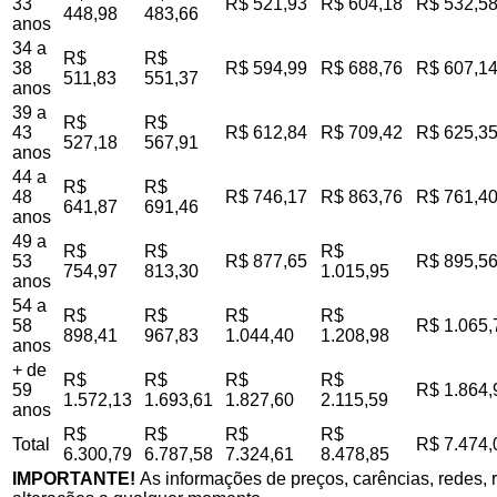
33
R$ 521,93
R$ 604,18
R$ 532,5
448,98
483,66
anos
34 a
R$
R$
38
R$ 594,99
R$ 688,76
R$ 607,1
511,83
551,37
anos
39 a
R$
R$
43
R$ 612,84
R$ 709,42
R$ 625,3
527,18
567,91
anos
44 a
R$
R$
48
R$ 746,17
R$ 863,76
R$ 761,4
641,87
691,46
anos
49 a
R$
R$
R$
53
R$ 877,65
R$ 895,5
754,97
813,30
1.015,95
anos
54 a
R$
R$
R$
R$
58
R$ 1.065,
898,41
967,83
1.044,40
1.208,98
anos
+ de
R$
R$
R$
R$
59
R$ 1.864,
1.572,13
1.693,61
1.827,60
2.115,59
anos
R$
R$
R$
R$
Total
R$ 7.474,
6.300,79
6.787,58
7.324,61
8.478,85
IMPORTANTE!
As informações de preços, carências, redes, r