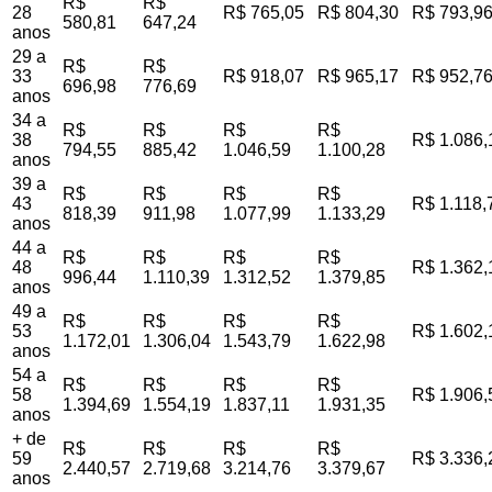
R$
R$
28
R$ 765,05
R$ 804,30
R$ 793,9
580,81
647,24
anos
29 a
R$
R$
33
R$ 918,07
R$ 965,17
R$ 952,7
696,98
776,69
anos
34 a
R$
R$
R$
R$
38
R$ 1.086,
794,55
885,42
1.046,59
1.100,28
anos
39 a
R$
R$
R$
R$
43
R$ 1.118,
818,39
911,98
1.077,99
1.133,29
anos
44 a
R$
R$
R$
R$
48
R$ 1.362,
996,44
1.110,39
1.312,52
1.379,85
anos
49 a
R$
R$
R$
R$
53
R$ 1.602,
1.172,01
1.306,04
1.543,79
1.622,98
anos
54 a
R$
R$
R$
R$
58
R$ 1.906,
1.394,69
1.554,19
1.837,11
1.931,35
anos
+ de
R$
R$
R$
R$
59
R$ 3.336,
2.440,57
2.719,68
3.214,76
3.379,67
anos