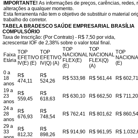
IMPORTANTE!
As informações de preços, carências, redes, r
alterações a qualquer momento.
Esta ferramenta não tem o objetivo de substituir o material o
trabalho do corretor.
TABELA BRADESCO SAÚDE EMPRESARIAL BRASÍLIA
COMPULSÓRIO
Taxa de Inscrição: (Por Contrato) - R$ 7,50 por vida,
acrescentar IOF de 2,38% sobre o valor total final.
TOP
TOP
TOP
TOP
TOP
Faixa
NACIONAL
NACIONAL
EFETIVO
EFETIVO
NACIONA
Etária
FLEX(E)
FLEX(Q)
IV(E) (E)
IV(Q) (A)
(E)
(E)
(A)
0 a
R$
R$
18
R$ 533,98
R$ 561,44
R$ 602,7
474,11
524,26
anos
19 a
R$
R$
23
R$ 630,10
R$ 662,50
R$ 711,20
559,45
618,63
anos
24 a
R$
R$
28
R$ 762,41
R$ 801,62
R$ 860,5
676,93
748,54
anos
29 a
R$
R$
33
R$ 914,90
R$ 961,95
R$ 1.032,
812,32
898,26
anos