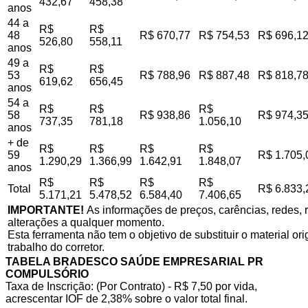
432,67
458,38
anos
44 a
R$
R$
48
R$ 670,77
R$ 754,53
R$ 696,1
526,80
558,11
anos
49 a
R$
R$
53
R$ 788,96
R$ 887,48
R$ 818,7
619,62
656,45
anos
54 a
R$
R$
R$
58
R$ 938,86
R$ 974,3
737,35
781,18
1.056,10
anos
+ de
R$
R$
R$
R$
59
R$ 1.705,
1.290,29
1.366,99
1.642,91
1.848,07
anos
R$
R$
R$
R$
Total
R$ 6.833,
5.171,21
5.478,52
6.584,40
7.406,65
IMPORTANTE!
As informações de preços, carências, redes, r
alterações a qualquer momento.
Esta ferramenta não tem o objetivo de substituir o material o
trabalho do corretor.
TABELA BRADESCO SAÚDE EMPRESARIAL PR
COMPULSÓRIO
Taxa de Inscrição: (Por Contrato) - R$ 7,50 por vida,
acrescentar IOF de 2,38% sobre o valor total final.