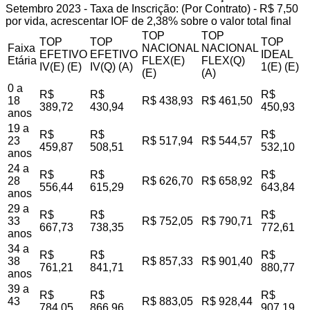
Setembro 2023 - Taxa de Inscrição: (Por Contrato) - R$ 7,50
por vida, acrescentar IOF de 2,38% sobre o valor total final
TOP
TOP
TOP
TOP
TOP
Faixa
NACIONAL
NACIONAL
EFETIVO
EFETIVO
IDEAL
Etária
FLEX(E)
FLEX(Q)
IV(E) (E)
IV(Q) (A)
1(E) (E)
(E)
(A)
0 a
R$
R$
R$
18
R$ 438,93
R$ 461,50
389,72
430,94
450,93
anos
19 a
R$
R$
R$
23
R$ 517,94
R$ 544,57
459,87
508,51
532,10
anos
24 a
R$
R$
R$
28
R$ 626,70
R$ 658,92
556,44
615,29
643,84
anos
29 a
R$
R$
R$
33
R$ 752,05
R$ 790,71
667,73
738,35
772,61
anos
34 a
R$
R$
R$
38
R$ 857,33
R$ 901,40
761,21
841,71
880,77
anos
39 a
R$
R$
R$
43
R$ 883,05
R$ 928,44
784,05
866,96
907,19