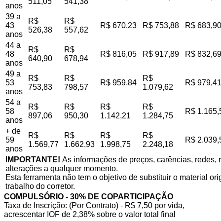
511,05
541,38
anos
39 a
R$
R$
43
R$ 670,23
R$ 753,88
R$ 683,9
526,38
557,62
anos
44 a
R$
R$
48
R$ 816,05
R$ 917,89
R$ 832,6
640,90
678,94
anos
49 a
R$
R$
R$
53
R$ 959,84
R$ 979,4
753,83
798,57
1.079,62
anos
54 a
R$
R$
R$
R$
58
R$ 1.165,
897,06
950,30
1.142,21
1.284,75
anos
+ de
R$
R$
R$
R$
59
R$ 2.039,
1.569,77
1.662,93
1.998,75
2.248,18
anos
IMPORTANTE!
As informações de preços, carências, redes, r
alterações a qualquer momento.
Esta ferramenta não tem o objetivo de substituir o material o
trabalho do corretor.
COMPULSÓRIO - 30% DE COPARTICIPAÇÃO
Taxa de Inscrição: (Por Contrato) - R$ 7,50 por vida,
acrescentar IOF de 2,38% sobre o valor total final