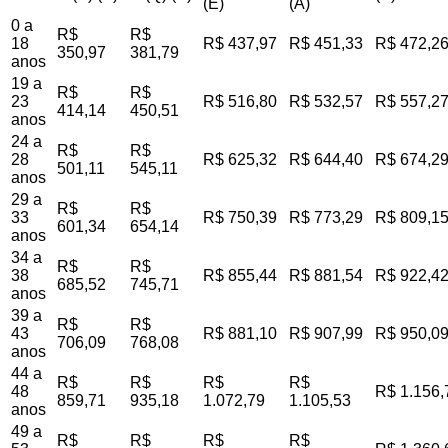
(E)
(A)
0 a
R$
R$
18
R$ 437,97
R$ 451,33
R$ 472,2
350,97
381,79
anos
19 a
R$
R$
23
R$ 516,80
R$ 532,57
R$ 557,2
414,14
450,51
anos
24 a
R$
R$
28
R$ 625,32
R$ 644,40
R$ 674,2
501,11
545,11
anos
29 a
R$
R$
33
R$ 750,39
R$ 773,29
R$ 809,1
601,34
654,14
anos
34 a
R$
R$
38
R$ 855,44
R$ 881,54
R$ 922,4
685,52
745,71
anos
39 a
R$
R$
43
R$ 881,10
R$ 907,99
R$ 950,0
706,09
768,08
anos
44 a
R$
R$
R$
R$
48
R$ 1.156,
859,71
935,18
1.072,79
1.105,53
anos
49 a
R$
R$
R$
R$