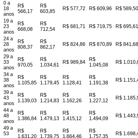
0 a
R$
R$
18
R$ 577,72
R$ 609,96
R$ 589,5
566,17
603,85
anos
19 a
R$
R$
23
R$ 681,71
R$ 719,75
R$ 695,6
668,08
712,54
anos
24 a
R$
R$
28
R$ 824,86
R$ 870,89
R$ 841,6
808,37
862,17
anos
29 a
R$
R$
R$
33
R$ 989,84
R$ 1.010,
970,05
1.034,61
1.045,08
anos
34 a
R$
R$
R$
R$
38
R$ 1.151,
1.105,85
1.179,45
1.128,41
1.191,38
anos
39 a
R$
R$
R$
R$
43
R$ 1.185,
1.139,03
1.214,83
1.162,26
1.227,12
anos
44 a
R$
R$
R$
R$
48
R$ 1.443,
1.386,84
1.479,13
1.415,12
1.494,09
anos
49 a
R$
R$
R$
R$
53
R$ 1.698,
1.631,20
1.739,75
1.664,46
1.757,35