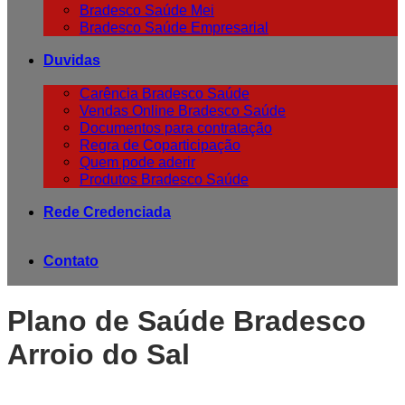
Bradesco Saúde Mei
Bradesco Saúde Empresarial
Duvidas
Carência Bradesco Saúde
Vendas Online Bradesco Saúde
Documentos para contratação
Regra de Coparticipação
Quem pode aderir
Produtos Bradesco Saúde
Rede Credenciada
Contato
Plano de Saúde Bradesco
Arroio do Sal