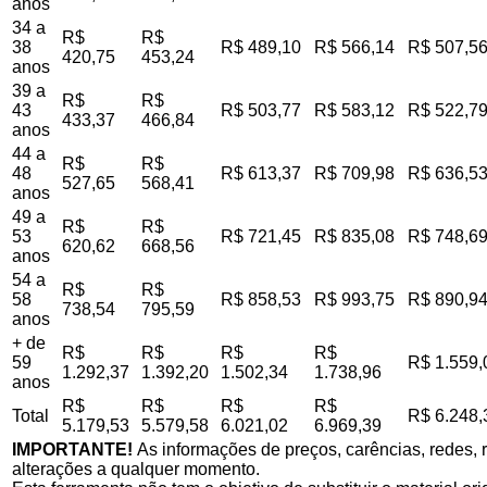
anos
34 a
R$
R$
38
R$ 489,10
R$ 566,14
R$ 507,5
420,75
453,24
anos
39 a
R$
R$
43
R$ 503,77
R$ 583,12
R$ 522,7
433,37
466,84
anos
44 a
R$
R$
48
R$ 613,37
R$ 709,98
R$ 636,5
527,65
568,41
anos
49 a
R$
R$
53
R$ 721,45
R$ 835,08
R$ 748,6
620,62
668,56
anos
54 a
R$
R$
58
R$ 858,53
R$ 993,75
R$ 890,9
738,54
795,59
anos
+ de
R$
R$
R$
R$
59
R$ 1.559,
1.292,37
1.392,20
1.502,34
1.738,96
anos
R$
R$
R$
R$
Total
R$ 6.248,
5.179,53
5.579,58
6.021,02
6.969,39
IMPORTANTE!
As informações de preços, carências, redes, r
alterações a qualquer momento.