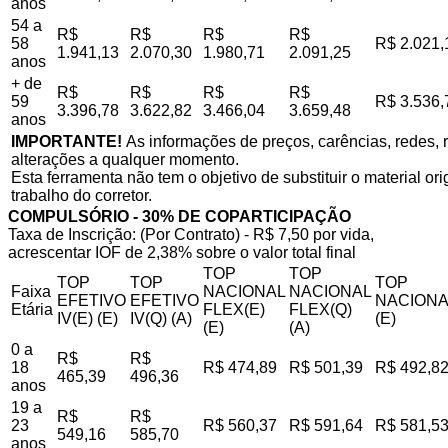
anos
54 a
R$
R$
R$
R$
58
R$ 2.021,
1.941,13
2.070,30
1.980,71
2.091,25
anos
+ de
R$
R$
R$
R$
59
R$ 3.536,
3.396,78
3.622,82
3.466,04
3.659,48
anos
IMPORTANTE!
As informações de preços, carências, redes, r
alterações a qualquer momento.
Esta ferramenta não tem o objetivo de substituir o material o
trabalho do corretor.
COMPULSÓRIO - 30% DE COPARTICIPAÇÃO
Taxa de Inscrição: (Por Contrato) - R$ 7,50 por vida,
acrescentar IOF de 2,38% sobre o valor total final
TOP
TOP
TOP
TOP
TOP
Faixa
NACIONAL
NACIONAL
EFETIVO
EFETIVO
NACIONA
Etária
FLEX(E)
FLEX(Q)
IV(E) (E)
IV(Q) (A)
(E)
(E)
(A)
0 a
R$
R$
18
R$ 474,89
R$ 501,39
R$ 492,8
465,39
496,36
anos
19 a
R$
R$
23
R$ 560,37
R$ 591,64
R$ 581,5
549,16
585,70
anos