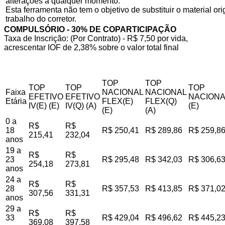
alterações a qualquer momento.
Esta ferramenta não tem o objetivo de substituir o material o
trabalho do corretor.
COMPULSÓRIO - 30% DE COPARTICIPAÇÃO
Taxa de Inscrição: (Por Contrato) - R$ 7,50 por vida,
acrescentar IOF de 2,38% sobre o valor total final
TOP
TOP
TOP
TOP
TOP
Faixa
NACIONAL
NACIONAL
EFETIVO
EFETIVO
NACIONA
Etária
FLEX(E)
FLEX(Q)
IV(E) (E)
IV(Q) (A)
(E)
(E)
(A)
0 a
R$
R$
18
R$ 250,41
R$ 289,86
R$ 259,8
215,41
232,04
anos
19 a
R$
R$
23
R$ 295,48
R$ 342,03
R$ 306,6
254,18
273,81
anos
24 a
R$
R$
28
R$ 357,53
R$ 413,85
R$ 371,0
307,56
331,31
anos
29 a
R$
R$
33
R$ 429,04
R$ 496,62
R$ 445,2
369,08
397,58