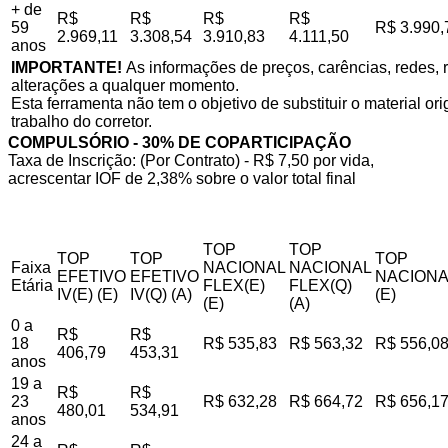
+ de
R$
R$
R$
R$
59
R$ 3.990,
2.969,11
3.308,54
3.910,83
4.111,50
anos
IMPORTANTE!
As informações de preços, carências, redes, r
alterações a qualquer momento.
Esta ferramenta não tem o objetivo de substituir o material o
trabalho do corretor.
COMPULSÓRIO - 30% DE COPARTICIPAÇÃO
Taxa de Inscrição: (Por Contrato) - R$ 7,50 por vida,
acrescentar IOF de 2,38% sobre o valor total final
TOP
TOP
TOP
TOP
TOP
Faixa
NACIONAL
NACIONAL
EFETIVO
EFETIVO
NACIONA
Etária
FLEX(E)
FLEX(Q)
IV(E) (E)
IV(Q) (A)
(E)
(E)
(A)
0 a
R$
R$
18
R$ 535,83
R$ 563,32
R$ 556,0
406,79
453,31
anos
19 a
R$
R$
23
R$ 632,28
R$ 664,72
R$ 656,1
480,01
534,91
anos
24 a