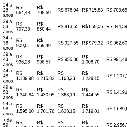
24 a
R$
R$
28
R$ 678,04
R$ 715,88
R$ 703,6
664,48
708,69
anos
29 a
R$
R$
33
R$ 813,65
R$ 859,06
R$ 844,3
797,38
850,44
anos
34 a
R$
R$
38
R$ 927,55
R$ 979,32
R$ 962,6
909,01
969,49
anos
39 a
R$
R$
R$
43
R$ 955,38
R$ 991,4
936,28
998,57
1.008,70
anos
44 a
R$
R$
R$
R$
48
R$ 1.207,
1.139,98
1.215,82
1.163,23
1.228,15
anos
49 a
R$
R$
R$
R$
53
R$ 1.419,
1.340,84
1.430,05
1.368,19
1.444,55
anos
54 a
R$
R$
R$
R$
58
R$ 1.689,
1.595,60
1.701,76
1.628,15
1.719,01
anos
+ de
R$
R$
R$
R$
59
R$ 2.956,