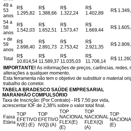
49 a
R$
R$
R$
R$
53
R$ 1.349
1.295,82
1.388,66
1.322,24
1.402,89
anos
54 a
R$
R$
R$
R$
58
R$ 1.605
1.542,03
1.652,51
1.573,47
1.669,44
anos
+ de
R$
R$
R$
R$
59
R$ 2.809
2.698,40
2.891,73
2.753,42
2.921,35
anos
R$
R$
R$
R$
Total
R$ 11.26
10.814,54
11.589,37
11.035,03
11.708,14
IMPORTANTE!
As informações de preços, carências, redes, r
alterações a qualquer momento.
Esta ferramenta não tem o objetivo de substituir o material o
trabalho do corretor.
TABELA BRADESCO SAÚDE EMPRESARIAL
MARANHÃO COMPULSÓRIO
Taxa de Inscrição: (Por Contrato) - R$ 7,50 por vida,
acrescentar IOF de 2,38% sobre o valor total final.
TOP
TOP
TOP
TOP
TOP
Faixa
NACIONAL
NACIONAL
EFETIVO
EFETIVO
NACIONA
Etária
FLEX(E)
FLEX(Q)
IV(E) (E)
IV(Q) (A)
(E)
(E)
(A)