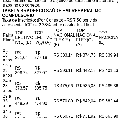
Esta ferramenta não tem o objetivo de substituir o material o
trabalho do corretor.
TABELA BRADESCO SAÚDE EMPRESARIAL MG
COMPULSÓRIO
Taxa de Inscrição: (Por Contrato) - R$ 7,50 por vida,
acrescentar IOF de 2,38% sobre o valor total final.
TOP
TOP
TOP
TOP
TOP
Faixa
NACIONAL
NACIONAL
EFETIVO
EFETIVO
NACIONA
Etária
FLEX(E)
FLEX(Q)
IV(E) (E)
IV(Q) (A)
(E)
(E)
(A)
0 a
R$
R$
18
R$ 333,14
R$ 374,73
R$ 339,9
261,64
277,18
anos
19 a
R$
R$
23
R$ 393,11
R$ 442,18
R$ 401,1
308,74
327,07
anos
24 a
R$
R$
28
R$ 475,66
R$ 535,03
R$ 485,3
373,57
395,75
anos
29 a
R$
R$
33
R$ 570,80
R$ 642,04
R$ 582,4
448,29
474,90
anos
34 a
R$
R$
38
R$ 650,71
R$ 731,92
R$ 663,9