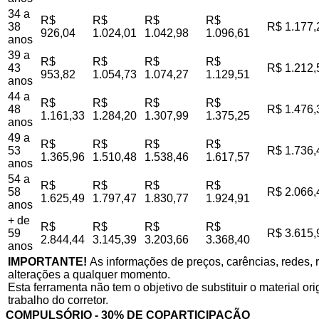
34 a
R$
R$
R$
R$
38
R$ 1.177,
926,04
1.024,01
1.042,98
1.096,61
anos
39 a
R$
R$
R$
R$
43
R$ 1.212,
953,82
1.054,73
1.074,27
1.129,51
anos
44 a
R$
R$
R$
R$
48
R$ 1.476,
1.161,33
1.284,20
1.307,99
1.375,25
anos
49 a
R$
R$
R$
R$
53
R$ 1.736,
1.365,96
1.510,48
1.538,46
1.617,57
anos
54 a
R$
R$
R$
R$
58
R$ 2.066,
1.625,49
1.797,47
1.830,77
1.924,91
anos
+ de
R$
R$
R$
R$
59
R$ 3.615,
2.844,44
3.145,39
3.203,66
3.368,40
anos
IMPORTANTE!
As informações de preços, carências, redes, r
alterações a qualquer momento.
Esta ferramenta não tem o objetivo de substituir o material o
trabalho do corretor.
COMPULSÓRIO - 30% DE COPARTICIPAÇÃO