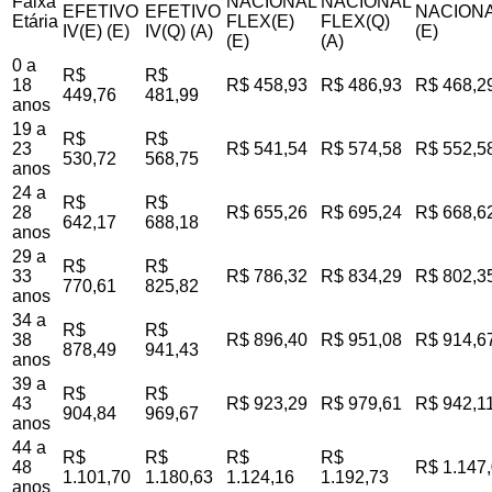
Faixa
NACIONAL
NACIONAL
EFETIVO
EFETIVO
NACIONA
Etária
FLEX(E)
FLEX(Q)
IV(E) (E)
IV(Q) (A)
(E)
(E)
(A)
0 a
R$
R$
18
R$ 458,93
R$ 486,93
R$ 468,2
449,76
481,99
anos
19 a
R$
R$
23
R$ 541,54
R$ 574,58
R$ 552,5
530,72
568,75
anos
24 a
R$
R$
28
R$ 655,26
R$ 695,24
R$ 668,6
642,17
688,18
anos
29 a
R$
R$
33
R$ 786,32
R$ 834,29
R$ 802,3
770,61
825,82
anos
34 a
R$
R$
38
R$ 896,40
R$ 951,08
R$ 914,6
878,49
941,43
anos
39 a
R$
R$
43
R$ 923,29
R$ 979,61
R$ 942,1
904,84
969,67
anos
44 a
R$
R$
R$
R$
48
R$ 1.147
1.101,70
1.180,63
1.124,16
1.192,73
anos