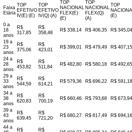
TOP
TOP
TOP
TOP
TOP
Faixa
NACIONAL
NACIONAL
EFETIVO
EFETIVO
NACIONA
Etária
FLEX(E)
FLEX(Q)
IV(E) (E)
IV(Q) (A)
(E)
(E)
(A)
0 a
R$
R$
18
R$ 338,14
R$ 406,35
R$ 345,0
317,85
358,48
anos
19 a
R$
R$
23
R$ 399,01
R$ 479,49
R$ 407,1
375,06
423,01
anos
24 a
R$
R$
28
R$ 482,80
R$ 580,18
R$ 492,6
453,82
511,84
anos
29 a
R$
R$
33
R$ 579,36
R$ 696,22
R$ 591,1
544,59
614,21
anos
34 a
R$
R$
38
R$ 660,46
R$ 793,68
R$ 673,9
620,83
700,19
anos
39 a
R$
R$
43
R$ 680,27
R$ 817,49
R$ 694,1
639,45
721,20
anos
44 a
R$
R$