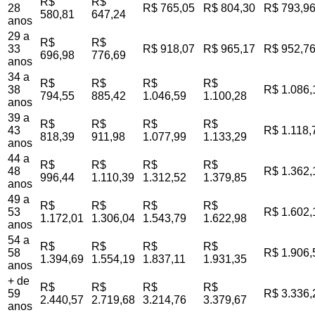
R$
R$
28
R$ 765,05
R$ 804,30
R$ 793,9
580,81
647,24
anos
29 a
R$
R$
33
R$ 918,07
R$ 965,17
R$ 952,7
696,98
776,69
anos
34 a
R$
R$
R$
R$
38
R$ 1.086,
794,55
885,42
1.046,59
1.100,28
anos
39 a
R$
R$
R$
R$
43
R$ 1.118,
818,39
911,98
1.077,99
1.133,29
anos
44 a
R$
R$
R$
R$
48
R$ 1.362,
996,44
1.110,39
1.312,52
1.379,85
anos
49 a
R$
R$
R$
R$
53
R$ 1.602,
1.172,01
1.306,04
1.543,79
1.622,98
anos
54 a
R$
R$
R$
R$
58
R$ 1.906,
1.394,69
1.554,19
1.837,11
1.931,35
anos
+ de
R$
R$
R$
R$
59
R$ 3.336,
2.440,57
2.719,68
3.214,76
3.379,67
anos