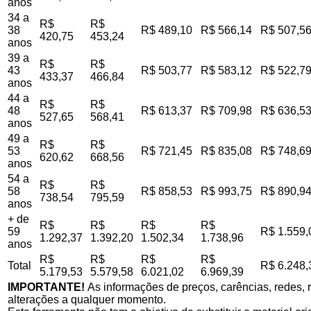
anos
34 a
R$
R$
38
R$ 489,10
R$ 566,14
R$ 507,5
420,75
453,24
anos
39 a
R$
R$
43
R$ 503,77
R$ 583,12
R$ 522,7
433,37
466,84
anos
44 a
R$
R$
48
R$ 613,37
R$ 709,98
R$ 636,5
527,65
568,41
anos
49 a
R$
R$
53
R$ 721,45
R$ 835,08
R$ 748,6
620,62
668,56
anos
54 a
R$
R$
58
R$ 858,53
R$ 993,75
R$ 890,9
738,54
795,59
anos
+ de
R$
R$
R$
R$
59
R$ 1.559,
1.292,37
1.392,20
1.502,34
1.738,96
anos
R$
R$
R$
R$
Total
R$ 6.248,
5.179,53
5.579,58
6.021,02
6.969,39
IMPORTANTE!
As informações de preços, carências, redes, r
alterações a qualquer momento.