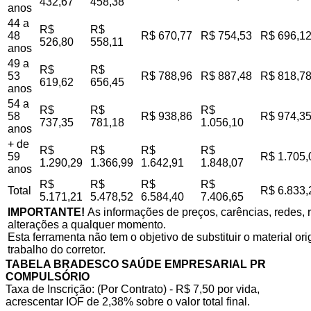
432,67
458,38
anos
44 a
R$
R$
48
R$ 670,77
R$ 754,53
R$ 696,1
526,80
558,11
anos
49 a
R$
R$
53
R$ 788,96
R$ 887,48
R$ 818,7
619,62
656,45
anos
54 a
R$
R$
R$
58
R$ 938,86
R$ 974,3
737,35
781,18
1.056,10
anos
+ de
R$
R$
R$
R$
59
R$ 1.705,
1.290,29
1.366,99
1.642,91
1.848,07
anos
R$
R$
R$
R$
Total
R$ 6.833,
5.171,21
5.478,52
6.584,40
7.406,65
IMPORTANTE!
As informações de preços, carências, redes, r
alterações a qualquer momento.
Esta ferramenta não tem o objetivo de substituir o material o
trabalho do corretor.
TABELA BRADESCO SAÚDE EMPRESARIAL PR
COMPULSÓRIO
Taxa de Inscrição: (Por Contrato) - R$ 7,50 por vida,
acrescentar IOF de 2,38% sobre o valor total final.