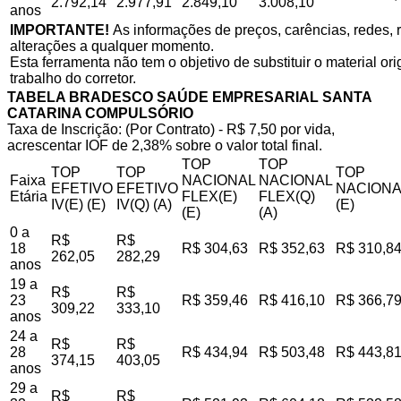
2.792,14
2.977,91
2.849,10
3.008,10
anos
IMPORTANTE!
As informações de preços, carências, redes, r
alterações a qualquer momento.
Esta ferramenta não tem o objetivo de substituir o material o
trabalho do corretor.
TABELA BRADESCO SAÚDE EMPRESARIAL SANTA
CATARINA COMPULSÓRIO
Taxa de Inscrição: (Por Contrato) - R$ 7,50 por vida,
acrescentar IOF de 2,38% sobre o valor total final.
TOP
TOP
TOP
TOP
TOP
Faixa
NACIONAL
NACIONAL
EFETIVO
EFETIVO
NACIONA
Etária
FLEX(E)
FLEX(Q)
IV(E) (E)
IV(Q) (A)
(E)
(E)
(A)
0 a
R$
R$
18
R$ 304,63
R$ 352,63
R$ 310,8
262,05
282,29
anos
19 a
R$
R$
23
R$ 359,46
R$ 416,10
R$ 366,7
309,22
333,10
anos
24 a
R$
R$
28
R$ 434,94
R$ 503,48
R$ 443,8
374,15
403,05
anos
29 a
R$
R$