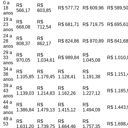
0 a
R$
R$
18
R$ 577,72
R$ 609,96
R$ 589,5
566,17
603,85
anos
19 a
R$
R$
23
R$ 681,71
R$ 719,75
R$ 695,6
668,08
712,54
anos
24 a
R$
R$
28
R$ 824,86
R$ 870,89
R$ 841,6
808,37
862,17
anos
29 a
R$
R$
R$
33
R$ 989,84
R$ 1.010,
970,05
1.034,61
1.045,08
anos
34 a
R$
R$
R$
R$
38
R$ 1.151,
1.105,85
1.179,45
1.128,41
1.191,38
anos
39 a
R$
R$
R$
R$
43
R$ 1.185,
1.139,03
1.214,83
1.162,26
1.227,12
anos
44 a
R$
R$
R$
R$
48
R$ 1.443,
1.386,84
1.479,13
1.415,12
1.494,09
anos
49 a
R$
R$
R$
R$
53
R$ 1.698,
1.631,20
1.739,75
1.664,46
1.757,35