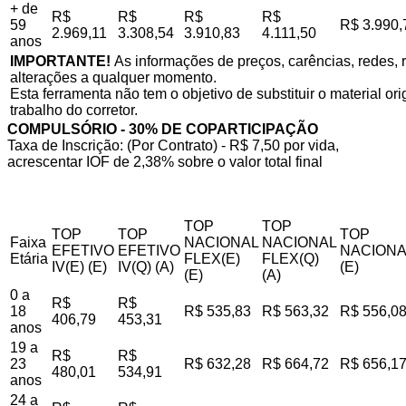
+ de
R$
R$
R$
R$
59
R$ 3.990,
2.969,11
3.308,54
3.910,83
4.111,50
anos
IMPORTANTE!
As informações de preços, carências, redes, r
alterações a qualquer momento.
Esta ferramenta não tem o objetivo de substituir o material o
trabalho do corretor.
COMPULSÓRIO - 30% DE COPARTICIPAÇÃO
Taxa de Inscrição: (Por Contrato) - R$ 7,50 por vida,
acrescentar IOF de 2,38% sobre o valor total final
TOP
TOP
TOP
TOP
TOP
Faixa
NACIONAL
NACIONAL
EFETIVO
EFETIVO
NACIONA
Etária
FLEX(E)
FLEX(Q)
IV(E) (E)
IV(Q) (A)
(E)
(E)
(A)
0 a
R$
R$
18
R$ 535,83
R$ 563,32
R$ 556,0
406,79
453,31
anos
19 a
R$
R$
23
R$ 632,28
R$ 664,72
R$ 656,1
480,01
534,91
anos
24 a