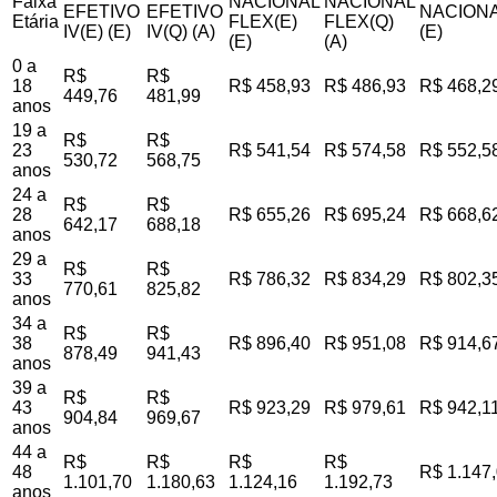
Faixa
NACIONAL
NACIONAL
EFETIVO
EFETIVO
NACIONA
Etária
FLEX(E)
FLEX(Q)
IV(E) (E)
IV(Q) (A)
(E)
(E)
(A)
0 a
R$
R$
18
R$ 458,93
R$ 486,93
R$ 468,2
449,76
481,99
anos
19 a
R$
R$
23
R$ 541,54
R$ 574,58
R$ 552,5
530,72
568,75
anos
24 a
R$
R$
28
R$ 655,26
R$ 695,24
R$ 668,6
642,17
688,18
anos
29 a
R$
R$
33
R$ 786,32
R$ 834,29
R$ 802,3
770,61
825,82
anos
34 a
R$
R$
38
R$ 896,40
R$ 951,08
R$ 914,6
878,49
941,43
anos
39 a
R$
R$
43
R$ 923,29
R$ 979,61
R$ 942,1
904,84
969,67
anos
44 a
R$
R$
R$
R$
48
R$ 1.147
1.101,70
1.180,63
1.124,16
1.192,73
anos