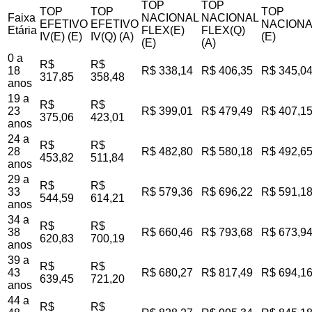
TOP
TOP
TOP
TOP
TOP
Faixa
NACIONAL
NACIONAL
EFETIVO
EFETIVO
NACIONA
Etária
FLEX(E)
FLEX(Q)
IV(E) (E)
IV(Q) (A)
(E)
(E)
(A)
0 a
R$
R$
18
R$ 338,14
R$ 406,35
R$ 345,0
317,85
358,48
anos
19 a
R$
R$
23
R$ 399,01
R$ 479,49
R$ 407,1
375,06
423,01
anos
24 a
R$
R$
28
R$ 482,80
R$ 580,18
R$ 492,6
453,82
511,84
anos
29 a
R$
R$
33
R$ 579,36
R$ 696,22
R$ 591,1
544,59
614,21
anos
34 a
R$
R$
38
R$ 660,46
R$ 793,68
R$ 673,9
620,83
700,19
anos
39 a
R$
R$
43
R$ 680,27
R$ 817,49
R$ 694,1
639,45
721,20
anos
44 a
R$
R$