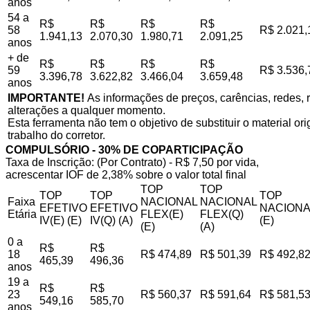
anos
54 a
R$
R$
R$
R$
58
R$ 2.021,
1.941,13
2.070,30
1.980,71
2.091,25
anos
+ de
R$
R$
R$
R$
59
R$ 3.536,
3.396,78
3.622,82
3.466,04
3.659,48
anos
IMPORTANTE!
As informações de preços, carências, redes, r
alterações a qualquer momento.
Esta ferramenta não tem o objetivo de substituir o material o
trabalho do corretor.
COMPULSÓRIO - 30% DE COPARTICIPAÇÃO
Taxa de Inscrição: (Por Contrato) - R$ 7,50 por vida,
acrescentar IOF de 2,38% sobre o valor total final
TOP
TOP
TOP
TOP
TOP
Faixa
NACIONAL
NACIONAL
EFETIVO
EFETIVO
NACIONA
Etária
FLEX(E)
FLEX(Q)
IV(E) (E)
IV(Q) (A)
(E)
(E)
(A)
0 a
R$
R$
18
R$ 474,89
R$ 501,39
R$ 492,8
465,39
496,36
anos
19 a
R$
R$
23
R$ 560,37
R$ 591,64
R$ 581,5
549,16
585,70
anos