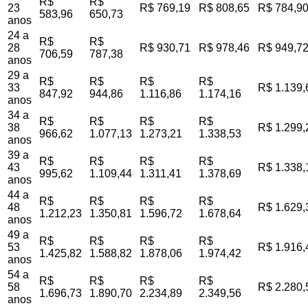
R$
R$
23
R$ 769,19
R$ 808,65
R$ 784,9
583,96
650,73
anos
24 a
R$
R$
28
R$ 930,71
R$ 978,46
R$ 949,7
706,59
787,38
anos
29 a
R$
R$
R$
R$
33
R$ 1.139,
847,92
944,86
1.116,86
1.174,16
anos
34 a
R$
R$
R$
R$
38
R$ 1.299,
966,62
1.077,13
1.273,21
1.338,53
anos
39 a
R$
R$
R$
R$
43
R$ 1.338,
995,62
1.109,44
1.311,41
1.378,69
anos
44 a
R$
R$
R$
R$
48
R$ 1.629,
1.212,23
1.350,81
1.596,72
1.678,64
anos
49 a
R$
R$
R$
R$
53
R$ 1.916,
1.425,82
1.588,82
1.878,06
1.974,42
anos
54 a
R$
R$
R$
R$
58
R$ 2.280,
1.696,73
1.890,70
2.234,89
2.349,56
anos