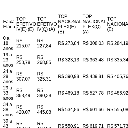
TOP
TOP
TOP
TOP
TOP
Faixa
NACIONAL
NACIONAL
EFETIVO
EFETIVO
NACIONA
Etária
FLEX(E)
FLEX(Q)
IV(E) (E)
IV(Q) (A)
(E)
(E)
(A)
0 a
R$
R$
18
R$ 273,84
R$ 308,03
R$ 284,1
215,07
227,84
anos
19 a
R$
R$
23
R$ 323,13
R$ 363,48
R$ 335,3
253,78
268,85
anos
24 a
R$
R$
28
R$ 390,98
R$ 439,81
R$ 405,7
307,07
325,31
anos
29 a
R$
R$
33
R$ 469,18
R$ 527,78
R$ 486,9
368,49
390,38
anos
34 a
R$
R$
38
R$ 534,86
R$ 601,66
R$ 555,0
420,07
445,03
anos
39 a
R$
R$
43
R$ 550,91
R$ 619,71
R$ 571,7