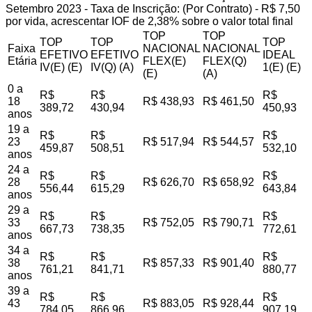
Setembro 2023 - Taxa de Inscrição: (Por Contrato) - R$ 7,50
por vida, acrescentar IOF de 2,38% sobre o valor total final
TOP
TOP
TOP
TOP
TOP
Faixa
NACIONAL
NACIONAL
EFETIVO
EFETIVO
IDEAL
Etária
FLEX(E)
FLEX(Q)
IV(E) (E)
IV(Q) (A)
1(E) (E)
(E)
(A)
0 a
R$
R$
R$
18
R$ 438,93
R$ 461,50
389,72
430,94
450,93
anos
19 a
R$
R$
R$
23
R$ 517,94
R$ 544,57
459,87
508,51
532,10
anos
24 a
R$
R$
R$
28
R$ 626,70
R$ 658,92
556,44
615,29
643,84
anos
29 a
R$
R$
R$
33
R$ 752,05
R$ 790,71
667,73
738,35
772,61
anos
34 a
R$
R$
R$
38
R$ 857,33
R$ 901,40
761,21
841,71
880,77
anos
39 a
R$
R$
R$
43
R$ 883,05
R$ 928,44
784,05
866,96
907,19