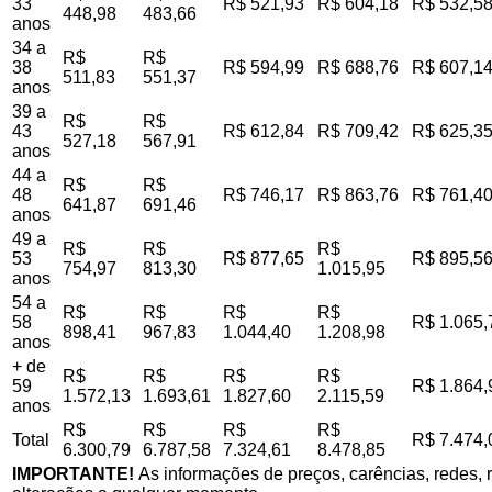
33
R$ 521,93
R$ 604,18
R$ 532,5
448,98
483,66
anos
34 a
R$
R$
38
R$ 594,99
R$ 688,76
R$ 607,1
511,83
551,37
anos
39 a
R$
R$
43
R$ 612,84
R$ 709,42
R$ 625,3
527,18
567,91
anos
44 a
R$
R$
48
R$ 746,17
R$ 863,76
R$ 761,4
641,87
691,46
anos
49 a
R$
R$
R$
53
R$ 877,65
R$ 895,5
754,97
813,30
1.015,95
anos
54 a
R$
R$
R$
R$
58
R$ 1.065,
898,41
967,83
1.044,40
1.208,98
anos
+ de
R$
R$
R$
R$
59
R$ 1.864,
1.572,13
1.693,61
1.827,60
2.115,59
anos
R$
R$
R$
R$
Total
R$ 7.474,
6.300,79
6.787,58
7.324,61
8.478,85
IMPORTANTE!
As informações de preços, carências, redes, r