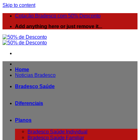
Skip to content
Cotação Bradesco com 50% Desconto
Add anything here or just remove it...
Home
Noticias Bradesco
Bradesco Saúde
Diferenciais
Planos
Bradesco Saúde Individual
Bradesco Saúde Familiar