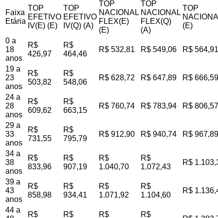
TOP
TOP
TOP
TOP
TOP
Faixa
NACIONAL
NACIONAL
EFETIVO
EFETIVO
NACIONA
Etária
FLEX(E)
FLEX(Q)
IV(E) (E)
IV(Q) (A)
(E)
(E)
(A)
0 a
R$
R$
18
R$ 532,81
R$ 549,06
R$ 564,9
426,97
464,46
anos
19 a
R$
R$
23
R$ 628,72
R$ 647,89
R$ 666,5
503,82
548,06
anos
24 a
R$
R$
28
R$ 760,74
R$ 783,94
R$ 806,5
609,62
663,15
anos
29 a
R$
R$
33
R$ 912,90
R$ 940,74
R$ 967,8
731,55
795,79
anos
34 a
R$
R$
R$
R$
38
R$ 1.103,
833,96
907,19
1.040,70
1.072,43
anos
39 a
R$
R$
R$
R$
43
R$ 1.136,
858,98
934,41
1.071,92
1.104,60
anos
44 a
R$
R$
R$
R$