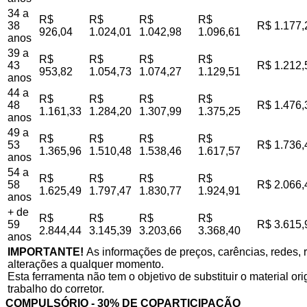
34 a
R$
R$
R$
R$
38
R$ 1.177,
926,04
1.024,01
1.042,98
1.096,61
anos
39 a
R$
R$
R$
R$
43
R$ 1.212,
953,82
1.054,73
1.074,27
1.129,51
anos
44 a
R$
R$
R$
R$
48
R$ 1.476,
1.161,33
1.284,20
1.307,99
1.375,25
anos
49 a
R$
R$
R$
R$
53
R$ 1.736,
1.365,96
1.510,48
1.538,46
1.617,57
anos
54 a
R$
R$
R$
R$
58
R$ 2.066,
1.625,49
1.797,47
1.830,77
1.924,91
anos
+ de
R$
R$
R$
R$
59
R$ 3.615,
2.844,44
3.145,39
3.203,66
3.368,40
anos
IMPORTANTE!
As informações de preços, carências, redes, r
alterações a qualquer momento.
Esta ferramenta não tem o objetivo de substituir o material o
trabalho do corretor.
COMPULSÓRIO - 30% DE COPARTICIPAÇÃO