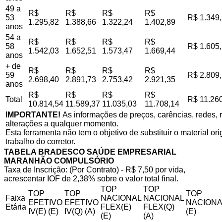
49 a
R$
R$
R$
R$
53
R$ 1.349
1.295,82
1.388,66
1.322,24
1.402,89
anos
54 a
R$
R$
R$
R$
58
R$ 1.605
1.542,03
1.652,51
1.573,47
1.669,44
anos
+ de
R$
R$
R$
R$
59
R$ 2.809
2.698,40
2.891,73
2.753,42
2.921,35
anos
R$
R$
R$
R$
Total
R$ 11.26
10.814,54
11.589,37
11.035,03
11.708,14
IMPORTANTE!
As informações de preços, carências, redes, r
alterações a qualquer momento.
Esta ferramenta não tem o objetivo de substituir o material o
trabalho do corretor.
TABELA BRADESCO SAÚDE EMPRESARIAL
MARANHÃO COMPULSÓRIO
Taxa de Inscrição: (Por Contrato) - R$ 7,50 por vida,
acrescentar IOF de 2,38% sobre o valor total final.
TOP
TOP
TOP
TOP
TOP
Faixa
NACIONAL
NACIONAL
EFETIVO
EFETIVO
NACIONA
Etária
FLEX(E)
FLEX(Q)
IV(E) (E)
IV(Q) (A)
(E)
(E)
(A)