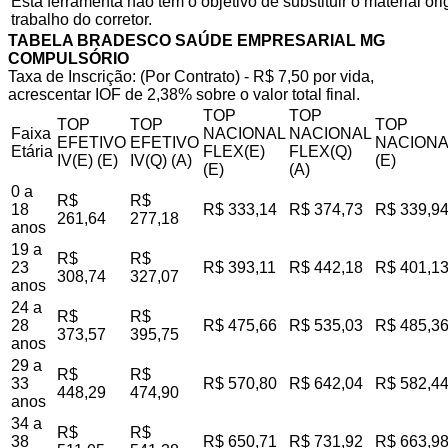
Esta ferramenta não tem o objetivo de substituir o material o
trabalho do corretor.
TABELA BRADESCO SAÚDE EMPRESARIAL MG
COMPULSÓRIO
Taxa de Inscrição: (Por Contrato) - R$ 7,50 por vida,
acrescentar IOF de 2,38% sobre o valor total final.
TOP
TOP
TOP
TOP
TOP
Faixa
NACIONAL
NACIONAL
EFETIVO
EFETIVO
NACIONA
Etária
FLEX(E)
FLEX(Q)
IV(E) (E)
IV(Q) (A)
(E)
(E)
(A)
0 a
R$
R$
18
R$ 333,14
R$ 374,73
R$ 339,9
261,64
277,18
anos
19 a
R$
R$
23
R$ 393,11
R$ 442,18
R$ 401,1
308,74
327,07
anos
24 a
R$
R$
28
R$ 475,66
R$ 535,03
R$ 485,3
373,57
395,75
anos
29 a
R$
R$
33
R$ 570,80
R$ 642,04
R$ 582,4
448,29
474,90
anos
34 a
R$
R$
38
R$ 650,71
R$ 731,92
R$ 663,9