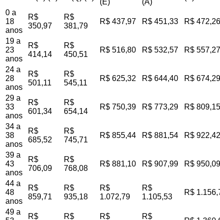
(E)
(A)
0 a
R$
R$
18
R$ 437,97
R$ 451,33
R$ 472,2
350,97
381,79
anos
19 a
R$
R$
23
R$ 516,80
R$ 532,57
R$ 557,2
414,14
450,51
anos
24 a
R$
R$
28
R$ 625,32
R$ 644,40
R$ 674,2
501,11
545,11
anos
29 a
R$
R$
33
R$ 750,39
R$ 773,29
R$ 809,1
601,34
654,14
anos
34 a
R$
R$
38
R$ 855,44
R$ 881,54
R$ 922,4
685,52
745,71
anos
39 a
R$
R$
43
R$ 881,10
R$ 907,99
R$ 950,0
706,09
768,08
anos
44 a
R$
R$
R$
R$
48
R$ 1.156,
859,71
935,18
1.072,79
1.105,53
anos
49 a
R$
R$
R$
R$