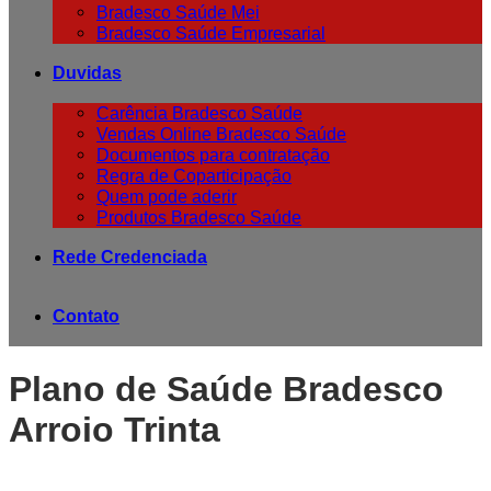
Bradesco Saúde Mei
Bradesco Saúde Empresarial
Duvidas
Carência Bradesco Saúde
Vendas Online Bradesco Saúde
Documentos para contratação
Regra de Coparticipação
Quem pode aderir
Produtos Bradesco Saúde
Rede Credenciada
Contato
Plano de Saúde Bradesco
Arroio Trinta