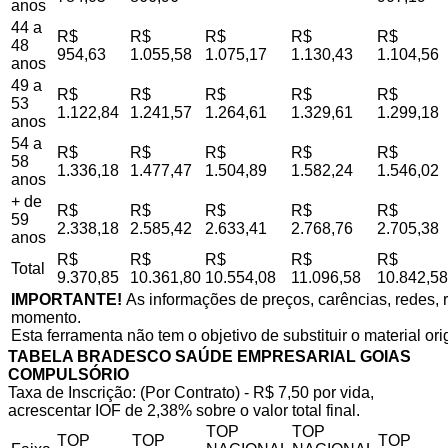
anos
44 a
R$
R$
R$
R$
R$
48
954,63
1.055,58
1.075,17
1.130,43
1.104,56
anos
49 a
R$
R$
R$
R$
R$
53
1.122,84
1.241,57
1.264,61
1.329,61
1.299,18
anos
54 a
R$
R$
R$
R$
R$
58
1.336,18
1.477,47
1.504,89
1.582,24
1.546,02
anos
+ de
R$
R$
R$
R$
R$
59
2.338,18
2.585,42
2.633,41
2.768,76
2.705,38
anos
R$
R$
R$
R$
R$
Total
9.370,85
10.361,80
10.554,08
11.096,58
10.842,58
IMPORTANTE!
As informações de preços, carências, redes, r
momento.
Esta ferramenta não tem o objetivo de substituir o material or
TABELA BRADESCO SAÚDE EMPRESARIAL GOIAS
COMPULSÓRIO
Taxa de Inscrição: (Por Contrato) - R$ 7,50 por vida,
acrescentar IOF de 2,38% sobre o valor total final.
TOP
TOP
TOP
TOP
TOP