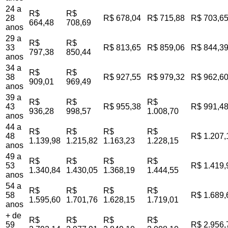
24 a
R$
R$
28
R$ 678,04
R$ 715,88
R$ 703,6
664,48
708,69
anos
29 a
R$
R$
33
R$ 813,65
R$ 859,06
R$ 844,3
797,38
850,44
anos
34 a
R$
R$
38
R$ 927,55
R$ 979,32
R$ 962,6
909,01
969,49
anos
39 a
R$
R$
R$
43
R$ 955,38
R$ 991,4
936,28
998,57
1.008,70
anos
44 a
R$
R$
R$
R$
48
R$ 1.207,
1.139,98
1.215,82
1.163,23
1.228,15
anos
49 a
R$
R$
R$
R$
53
R$ 1.419,
1.340,84
1.430,05
1.368,19
1.444,55
anos
54 a
R$
R$
R$
R$
58
R$ 1.689,
1.595,60
1.701,76
1.628,15
1.719,01
anos
+ de
R$
R$
R$
R$
59
R$ 2.956,