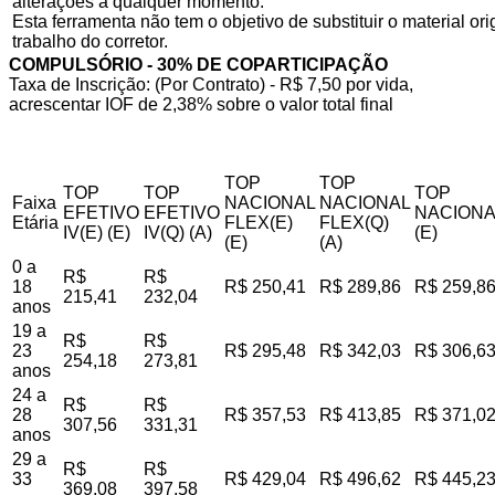
alterações a qualquer momento.
Esta ferramenta não tem o objetivo de substituir o material o
trabalho do corretor.
COMPULSÓRIO - 30% DE COPARTICIPAÇÃO
Taxa de Inscrição: (Por Contrato) - R$ 7,50 por vida,
acrescentar IOF de 2,38% sobre o valor total final
TOP
TOP
TOP
TOP
TOP
Faixa
NACIONAL
NACIONAL
EFETIVO
EFETIVO
NACIONA
Etária
FLEX(E)
FLEX(Q)
IV(E) (E)
IV(Q) (A)
(E)
(E)
(A)
0 a
R$
R$
18
R$ 250,41
R$ 289,86
R$ 259,8
215,41
232,04
anos
19 a
R$
R$
23
R$ 295,48
R$ 342,03
R$ 306,6
254,18
273,81
anos
24 a
R$
R$
28
R$ 357,53
R$ 413,85
R$ 371,0
307,56
331,31
anos
29 a
R$
R$
33
R$ 429,04
R$ 496,62
R$ 445,2
369,08
397,58