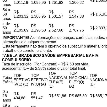
53
R$ 1.360,
1.011,19
1.099,96
1.261,82
1.300,32
anos
54 a
R$
R$
R$
R$
58
R$ 1.619,
1.203,32
1.308,95
1.501,57
1.547,38
anos
+ de
R$
R$
R$
R$
59
R$ 2.833,
2.105,69
2.290,53
2.627,60
2.707,76
anos
IMPORTANTE!
As informações de preços, carências, redes, r
alterações a qualquer momento.
Esta ferramenta não tem o objetivo de substituir o material o
trabalho do corretor e cliente.
TABELA BRADESCO SAÚDE EMPRESARIAL BAHIA
COMPULSÓRIO
Taxa de Inscrição: (Por Contrato) - R$ 7,50 por vida,
acrescentar IOF de 2,38% sobre o valor total final.
TOP
TOP
TOP
TOP
TOP
Faixa
NACIONAL
NACIONAL
EFETIVO
EFETIVO
NACIONA
Etária
FLEX(E)
FLEX(Q)
IV(E) (E)
IV(Q) (A)
(E)
(E)
(A)
0 a
R$
R$
18
R$ 651,86
R$ 685,30
R$ 665,1
494,88
551,47
anos
19 a