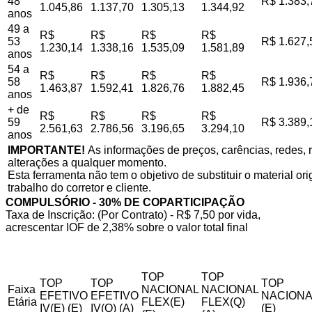
48
R$ 1.383,
1.045,86
1.137,70
1.305,13
1.344,92
anos
49 a
R$
R$
R$
R$
53
R$ 1.627,
1.230,14
1.338,16
1.535,09
1.581,89
anos
54 a
R$
R$
R$
R$
58
R$ 1.936,
1.463,87
1.592,41
1.826,76
1.882,45
anos
+ de
R$
R$
R$
R$
59
R$ 3.389,
2.561,63
2.786,56
3.196,65
3.294,10
anos
IMPORTANTE!
As informações de preços, carências, redes, r
alterações a qualquer momento.
Esta ferramenta não tem o objetivo de substituir o material o
trabalho do corretor e cliente.
COMPULSÓRIO - 30% DE COPARTICIPAÇÃO
Taxa de Inscrição: (Por Contrato) - R$ 7,50 por vida,
acrescentar IOF de 2,38% sobre o valor total final
TOP
TOP
TOP
TOP
TOP
Faixa
NACIONAL
NACIONAL
EFETIVO
EFETIVO
NACIONA
Etária
FLEX(E)
FLEX(Q)
IV(E) (E)
IV(Q) (A)
(E)