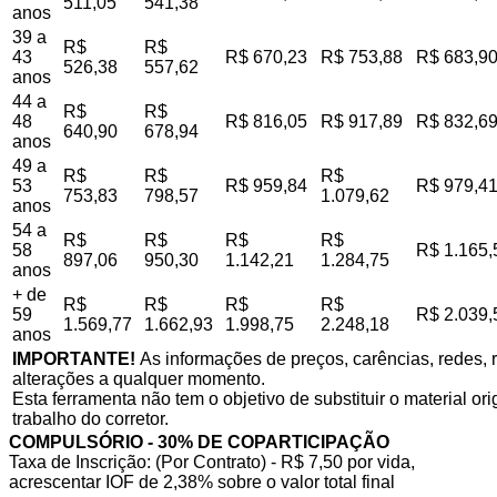
511,05
541,38
anos
39 a
R$
R$
43
R$ 670,23
R$ 753,88
R$ 683,9
526,38
557,62
anos
44 a
R$
R$
48
R$ 816,05
R$ 917,89
R$ 832,6
640,90
678,94
anos
49 a
R$
R$
R$
53
R$ 959,84
R$ 979,4
753,83
798,57
1.079,62
anos
54 a
R$
R$
R$
R$
58
R$ 1.165,
897,06
950,30
1.142,21
1.284,75
anos
+ de
R$
R$
R$
R$
59
R$ 2.039,
1.569,77
1.662,93
1.998,75
2.248,18
anos
IMPORTANTE!
As informações de preços, carências, redes, r
alterações a qualquer momento.
Esta ferramenta não tem o objetivo de substituir o material o
trabalho do corretor.
COMPULSÓRIO - 30% DE COPARTICIPAÇÃO
Taxa de Inscrição: (Por Contrato) - R$ 7,50 por vida,
acrescentar IOF de 2,38% sobre o valor total final