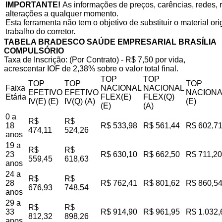
IMPORTANTE!
As informações de preços, carências, redes, r
alterações a qualquer momento.
Esta ferramenta não tem o objetivo de substituir o material o
trabalho do corretor.
TABELA BRADESCO SAÚDE EMPRESARIAL BRASÍLIA
COMPULSÓRIO
Taxa de Inscrição: (Por Contrato) - R$ 7,50 por vida,
acrescentar IOF de 2,38% sobre o valor total final.
TOP
TOP
TOP
TOP
TOP
Faixa
NACIONAL
NACIONAL
EFETIVO
EFETIVO
NACIONA
Etária
FLEX(E)
FLEX(Q)
IV(E) (E)
IV(Q) (A)
(E)
(E)
(A)
0 a
R$
R$
18
R$ 533,98
R$ 561,44
R$ 602,7
474,11
524,26
anos
19 a
R$
R$
23
R$ 630,10
R$ 662,50
R$ 711,20
559,45
618,63
anos
24 a
R$
R$
28
R$ 762,41
R$ 801,62
R$ 860,5
676,93
748,54
anos
29 a
R$
R$
33
R$ 914,90
R$ 961,95
R$ 1.032,
812,32
898,26
anos