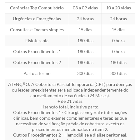
Carências Top Compulsório
03 a 09 vidas
10 a 20 vidas
Urgências e Emergências
24 horas
24 horas
Consultas e Exames simples
15 dias
15 dias
Fisioterapia
180 dias
0 hora
Outros Procedimentos 1
180 dias
0 hora
Outros Procedimentos 2
180 dias
180 dias
Parto a Termo
300 dias
300 dias
ATENÇÃO: A Cobertura Parcial Temporária (CPT) para doenças
ou lesões preexistentes será aplicada independentemente do
aproveitamento de carências. (24 Meses).
+ de 21 vidas
- Isenção total, inclusive parto.
Outros Procedimentos 1 - Cirurgias em geral e internações
clinicas, bem como exames complementares e terapias que
necessitam de verificação prévia de cobertura, exceto os
procedimentos mencionados no item 2.
Outros Procedimentos 2 - Hemodiálise e diálise peritoneal,