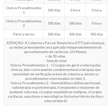
Outros Procedimentos
180 dias
0 hora
0 hora
1
Outros Procedimentos
180 dias
180 dias
0 hora
2
Parto a termo
300 dias
300 dias
300 dias
ATENÇÃO: A Cobertura Parcial Temporária (CPT) para doenças
ou lesões preexistentes será aplicada independentemente do
aproveitamento de carências. (24 Meses).
+ de 30 vidas
- Isenção total
Outros Procedimentos 1 - Cirurgias em geral e internações
clinicas, bem como exames complementares e terapias que
necessitam de verificação prévia de cobertura, exceto os
procedimentos mencionados no item 2.
Outros Procedimentos 2 - Hemodiálise e diálise peritoneal,
radioterapia e quimioterapia, transplantes e implantes de
qualquer natureza, cirurgias neoplásticas malignas, cirurgias
cardíacas, vasculares e neurológicas (inclusive Hérnia de disco
intervertebral)