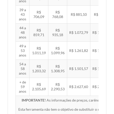
anos
39 a
R$
R$
43
R$ 881,10
R$ 907,99
706,09
768,08
anos
44 a
R$
R$
48
R$ 1.072,79
R$ 1.105,53
859,71
935,18
anos
49 a
R$
R$
53
R$ 1.261,82
R$ 1.300,32
1.011,19
1.099,96
anos
54 a
R$
R$
58
R$ 1.501,57
R$ 1.547,38
1.203,32
1.308,95
anos
+ de
R$
R$
59
R$ 2.627,60
R$ 2.707,76
2.105,69
2.290,53
anos
IMPORTANTE!
As informações de preços, carências, redes,
Esta ferramenta não tem o objetivo de substituir o material 