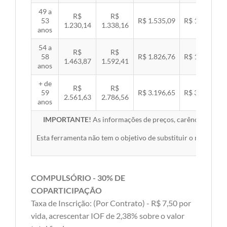
49 a
R$
R$
53
R$ 1.535,09
R$ 1.581,89
1.230,14
1.338,16
anos
54 a
R$
R$
58
R$ 1.826,76
R$ 1.882,45
1.463,87
1.592,41
anos
+ de
R$
R$
59
R$ 3.196,65
R$ 3.294,10
2.561,63
2.786,56
anos
IMPORTANTE!
As informações de preços, carências, redes,
Esta ferramenta não tem o objetivo de substituir o material 
COMPULSÓRIO - 30% DE
COPARTICIPAÇÃO
Taxa de Inscrição: (Por Contrato) - R$ 7,50 por
vida, acrescentar IOF de 2,38% sobre o valor