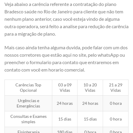
Veja abaixo a carência referente a contratação do plano
Bradesco saúde no Rio de Janeiro para cliente que não tem
nenhum plano anterior, caso você esteja vindo de alguma
outra operadora, será feito a analise para redução de carência
para a migração de plano.
Mais caso ainda tenha alguma duvida, pode falar com um dos
nossos corretores que estão aqui no site, pelo whatsApp ou
preencher o formulario para contato que entraremos em
contato com você em horario comercial.
Carências Top
03 a 09
10 a 20
21 a 29
Opcional
Vidas
Vidas
Vidas
Urgências e
24 horas
24 horas
0 hora
Emergências
Consultas e Exames
15 dias
15 dias
0 hora
simples
Fisioterapia
180 dias
0 hora
0 hora