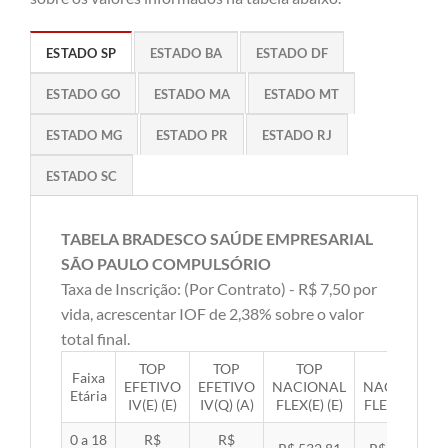
ESTADO SP
ESTADO BA
ESTADO DF
ESTADO GO
ESTADO MA
ESTADO MT
ESTADO MG
ESTADO PR
ESTADO RJ
ESTADO SC
TABELA BRADESCO SAÚDE EMPRESARIAL
SÃO PAULO COMPULSÓRIO
Taxa de Inscrição: (Por Contrato) - R$ 7,50 por
vida, acrescentar IOF de 2,38% sobre o valor
total final.
TOP
TOP
TOP
TOP
Faixa
EFETIVO
EFETIVO
NACIONAL
NACIONAL
Etária
IV(E) (E)
IV(Q) (A)
FLEX(E) (E)
FLEX(Q) (A)
0 a 18
R$
R$