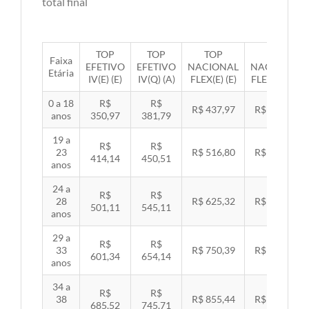
total final
TOP
TOP
TOP
TOP
Faixa
EFETIVO
EFETIVO
NACIONAL
NACIONAL
Etária
IV(E) (E)
IV(Q) (A)
FLEX(E) (E)
FLEX(Q) (A)
0 a 18
R$
R$
R$ 437,97
R$ 451,33
anos
350,97
381,79
19 a
R$
R$
23
R$ 516,80
R$ 532,57
414,14
450,51
anos
24 a
R$
R$
28
R$ 625,32
R$ 644,40
501,11
545,11
anos
29 a
R$
R$
33
R$ 750,39
R$ 773,29
601,34
654,14
anos
34 a
R$
R$
38
R$ 855,44
R$ 881,54
685,52
745,71