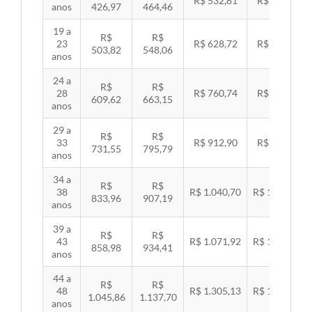
R$ 532,81
R$ 549,06
anos
426,97
464,46
19 a
R$
R$
23
R$ 628,72
R$ 647,89
503,82
548,06
anos
24 a
R$
R$
28
R$ 760,74
R$ 783,94
609,62
663,15
anos
29 a
R$
R$
33
R$ 912,90
R$ 940,74
731,55
795,79
anos
34 a
R$
R$
38
R$ 1.040,70
R$ 1.072,43
833,96
907,19
anos
39 a
R$
R$
43
R$ 1.071,92
R$ 1.104,60
858,98
934,41
anos
44 a
R$
R$
48
R$ 1.305,13
R$ 1.344,92
1.045,86
1.137,70
anos