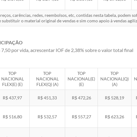
eços, carências, redes, reembolsos, etc, contidas nesta tabela, podem s
 substituir o material original de vendas e sim como apoio à vendas agiliz
ICIPAÇÃO
 7,50 por vida, acrescentar IOF de 2,38% sobre o valor total final
TOP
TOP
TOP
TOP
NACIONAL
NACIONAL
NACIONAL(E)
NACIONAL(Q)
N
FLEX(E) (E)
FLEX(Q) (A)
(E)
(A)
R$ 437,97
R$ 451,33
R$ 472,26
R$ 528,19
R$ 516,80
R$ 532,57
R$ 557,27
R$ 623,26