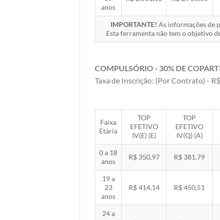
anos
IMPORTANTE!
As informações de pr
Esta ferramenta não tem o objetivo de
COMPULSÓRIO - 30% DE COPART
Taxa de Inscrição: (Por Contrato) - R$
TOP
TOP
Faixa
EFETIVO
EFETIVO
Etária
IV(E) (E)
IV(Q) (A)
0 a 18
R$ 350,97
R$ 381,79
anos
19 a
23
R$ 414,14
R$ 450,51
anos
24 a