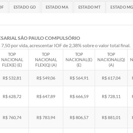
DF
ESTADO GO
ESTADO MA
ESTADO MT
ESTADO M
ESARIAL SÃO PAULO COMPULSÓRIO
 7,50 por vida, acrescentar IOF de 2,38% sobre o valor total final.
TOP
TOP
TOP
TOP
NACIONAL
NACIONAL
NACIONAL(E)
NACIONAL(Q)
N
FLEX(E) (E)
FLEX(Q) (A)
(E)
(A)
R$ 532,81
R$ 549,06
R$ 564,91
R$ 617,04
R$ 628,72
R$ 647,89
R$ 666,59
R$ 728,11
R$ 760,74
R$ 783,94
R$ 806,57
R$ 881,01