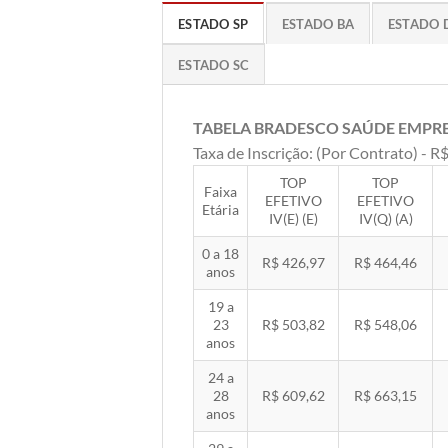
ESTADO SP
ESTADO BA
ESTADO 
ESTADO SC
TABELA BRADESCO SAÚDE EMPR
Taxa de Inscrição: (Por Contrato) - R$
TOP
TOP
Faixa
EFETIVO
EFETIVO
Etária
IV(E) (E)
IV(Q) (A)
0 a 18
R$ 426,97
R$ 464,46
anos
19 a
23
R$ 503,82
R$ 548,06
anos
24 a
28
R$ 609,62
R$ 663,15
anos