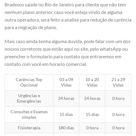
Bradesco saúde no Rio de Janeiro para cliente que não tem
nenhum plano anterior, caso você esteja vindo de alguma
outra operadora, será feito a analise para redução de carência
para a migração de plano.
Mais caso ainda tenha alguma duvida, pode falar com um dos
nossos corretores que estão aqui no site, pelo whatsApp ou
preencher o formulario para contato que entraremos em
contato com você em horario comercial.
Carências Top
03 a 09
10 a 20
21 a 29
Opcional
Vidas
Vidas
Vidas
Urgências e
24 horas
24 horas
0 hora
Emergências
Consultas e Exames
15 dias
15 dias
0 hora
simples
Fisioterapia
180 dias
0 hora
0 hora