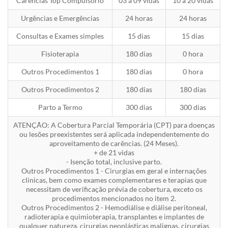
Carências Top Compulsório
03 a 09 vidas
10 a 20 vidas
Urgências e Emergências
24 horas
24 horas
Consultas e Exames simples
15 dias
15 dias
Fisioterapia
180 dias
0 hora
Outros Procedimentos 1
180 dias
0 hora
Outros Procedimentos 2
180 dias
180 dias
Parto a Termo
300 dias
300 dias
ATENÇÃO: A Cobertura Parcial Temporária (CPT) para doenças
ou lesões preexistentes será aplicada independentemente do
aproveitamento de carências. (24 Meses).
+ de 21 vidas
- Isenção total, inclusive parto.
Outros Procedimentos 1 - Cirurgias em geral e internações
clinicas, bem como exames complementares e terapias que
necessitam de verificação prévia de cobertura, exceto os
procedimentos mencionados no item 2.
Outros Procedimentos 2 - Hemodiálise e diálise peritoneal,
radioterapia e quimioterapia, transplantes e implantes de
qualquer natureza, cirurgias neoplásticas malignas, cirurgias