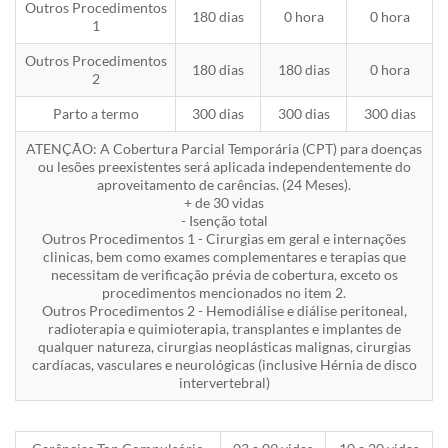
Outros Procedimentos
180 dias
0 hora
0 hora
1
Outros Procedimentos
180 dias
180 dias
0 hora
2
Parto a termo
300 dias
300 dias
300 dias
ATENÇÃO: A Cobertura Parcial Temporária (CPT) para doenças
ou lesões preexistentes será aplicada independentemente do
aproveitamento de carências. (24 Meses).
+ de 30 vidas
- Isenção total
Outros Procedimentos 1 - Cirurgias em geral e internações
clinicas, bem como exames complementares e terapias que
necessitam de verificação prévia de cobertura, exceto os
procedimentos mencionados no item 2.
Outros Procedimentos 2 - Hemodiálise e diálise peritoneal,
radioterapia e quimioterapia, transplantes e implantes de
qualquer natureza, cirurgias neoplásticas malignas, cirurgias
cardíacas, vasculares e neurológicas (inclusive Hérnia de disco
intervertebral)