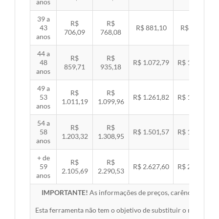
anos
39 a
R$
R$
43
R$ 881,10
R$ 907,99
706,09
768,08
anos
44 a
R$
R$
48
R$ 1.072,79
R$ 1.105,53
859,71
935,18
anos
49 a
R$
R$
53
R$ 1.261,82
R$ 1.300,32
1.011,19
1.099,96
anos
54 a
R$
R$
58
R$ 1.501,57
R$ 1.547,38
1.203,32
1.308,95
anos
+ de
R$
R$
59
R$ 2.627,60
R$ 2.707,76
2.105,69
2.290,53
anos
IMPORTANTE!
As informações de preços, carências, redes,
Esta ferramenta não tem o objetivo de substituir o material 