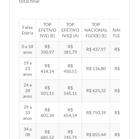
total final
TOP
TOP
TOP
TOP
Faixa
EFETIVO
EFETIVO
NACIONAL
NACIONAL
Etária
IV(E) (E)
IV(Q) (A)
FLEX(E) (E)
FLEX(Q) (A)
0 a 18
R$
R$
R$ 437,97
R$ 451,33
anos
350,97
381,79
19 a
R$
R$
23
R$ 516,80
R$ 532,57
414,14
450,51
anos
24 a
R$
R$
28
R$ 625,32
R$ 644,40
501,11
545,11
anos
29 a
R$
R$
33
R$ 750,39
R$ 773,29
601,34
654,14
anos
34 a
R$
R$
38
R$ 855,44
R$ 881,54
685,52
745,71