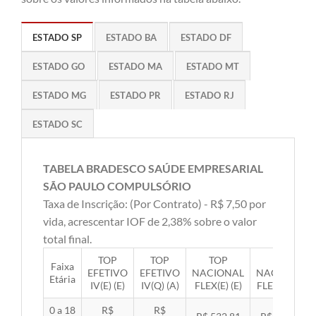
ESTADO SP
ESTADO BA
ESTADO DF
ESTADO GO
ESTADO MA
ESTADO MT
ESTADO MG
ESTADO PR
ESTADO RJ
ESTADO SC
TABELA BRADESCO SAÚDE EMPRESARIAL
SÃO PAULO COMPULSÓRIO
Taxa de Inscrição: (Por Contrato) - R$ 7,50 por
vida, acrescentar IOF de 2,38% sobre o valor
total final.
TOP
TOP
TOP
TOP
Faixa
EFETIVO
EFETIVO
NACIONAL
NACIONAL
Etária
IV(E) (E)
IV(Q) (A)
FLEX(E) (E)
FLEX(Q) (A)
0 a 18
R$
R$