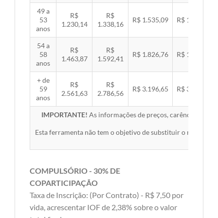
49 a
R$
R$
53
R$ 1.535,09
R$ 1.581,89
1.230,14
1.338,16
anos
54 a
R$
R$
58
R$ 1.826,76
R$ 1.882,45
1.463,87
1.592,41
anos
+ de
R$
R$
59
R$ 3.196,65
R$ 3.294,10
2.561,63
2.786,56
anos
IMPORTANTE!
As informações de preços, carências, redes,
Esta ferramenta não tem o objetivo de substituir o material 
COMPULSÓRIO - 30% DE
COPARTICIPAÇÃO
Taxa de Inscrição: (Por Contrato) - R$ 7,50 por
vida, acrescentar IOF de 2,38% sobre o valor