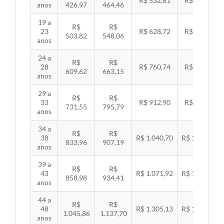
R$ 532,81
R$ 549,06
anos
426,97
464,46
19 a
R$
R$
23
R$ 628,72
R$ 647,89
503,82
548,06
anos
24 a
R$
R$
28
R$ 760,74
R$ 783,94
609,62
663,15
anos
29 a
R$
R$
33
R$ 912,90
R$ 940,74
731,55
795,79
anos
34 a
R$
R$
38
R$ 1.040,70
R$ 1.072,43
833,96
907,19
anos
39 a
R$
R$
43
R$ 1.071,92
R$ 1.104,60
858,98
934,41
anos
44 a
R$
R$
48
R$ 1.305,13
R$ 1.344,92
1.045,86
1.137,70
anos