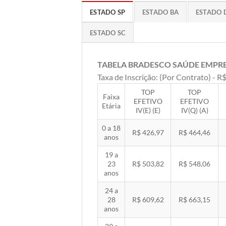
ESTADO SP
ESTADO BA
ESTADO 
ESTADO SC
TABELA BRADESCO SAÚDE EMPR
Taxa de Inscrição: (Por Contrato) - R$
TOP
TOP
Faixa
EFETIVO
EFETIVO
Etária
IV(E) (E)
IV(Q) (A)
0 a 18
R$ 426,97
R$ 464,46
anos
19 a
23
R$ 503,82
R$ 548,06
anos
24 a
28
R$ 609,62
R$ 663,15
anos