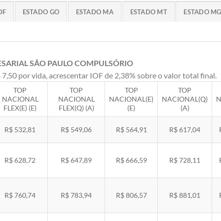
DF
ESTADO GO
ESTADO MA
ESTADO MT
ESTADO M
ESARIAL SÃO PAULO COMPULSÓRIO
 7,50 por vida, acrescentar IOF de 2,38% sobre o valor total final.
TOP
TOP
TOP
TOP
NACIONAL
NACIONAL
NACIONAL(E)
NACIONAL(Q)
N
FLEX(E) (E)
FLEX(Q) (A)
(E)
(A)
R$ 532,81
R$ 549,06
R$ 564,91
R$ 617,04
R$ 628,72
R$ 647,89
R$ 666,59
R$ 728,11
R$ 760,74
R$ 783,94
R$ 806,57
R$ 881,01