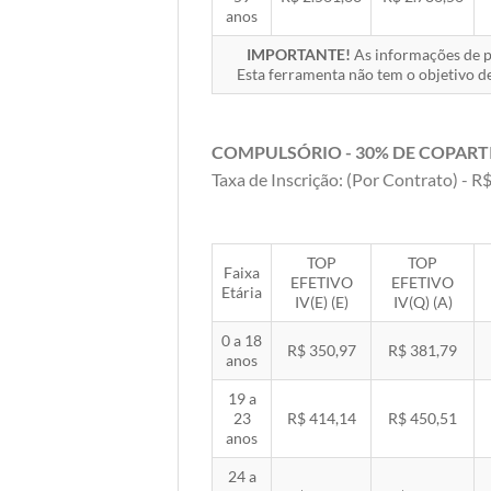
anos
IMPORTANTE!
As informações de pr
Esta ferramenta não tem o objetivo de
COMPULSÓRIO - 30% DE COPART
Taxa de Inscrição: (Por Contrato) - R$
TOP
TOP
Faixa
EFETIVO
EFETIVO
Etária
IV(E) (E)
IV(Q) (A)
0 a 18
R$ 350,97
R$ 381,79
anos
19 a
23
R$ 414,14
R$ 450,51
anos
24 a