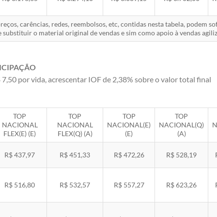
eços, carências, redes, reembolsos, etc, contidas nesta tabela, podem s
 substituir o material original de vendas e sim como apoio à vendas agiliz
ICIPAÇÃO
 7,50 por vida, acrescentar IOF de 2,38% sobre o valor total final
TOP
TOP
TOP
TOP
NACIONAL
NACIONAL
NACIONAL(E)
NACIONAL(Q)
N
FLEX(E) (E)
FLEX(Q) (A)
(E)
(A)
R$ 437,97
R$ 451,33
R$ 472,26
R$ 528,19
R$ 516,80
R$ 532,57
R$ 557,27
R$ 623,26