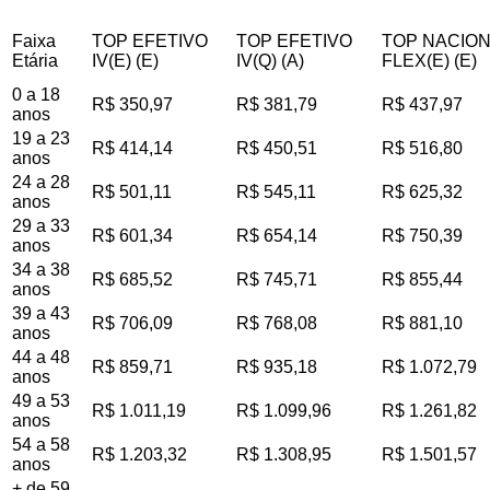
Faixa
TOP EFETIVO
TOP EFETIVO
TOP NACIO
Etária
IV(E) (E)
IV(Q) (A)
FLEX(E) (E)
0 a 18
R$ 350,97
R$ 381,79
R$ 437,97
anos
19 a 23
R$ 414,14
R$ 450,51
R$ 516,80
anos
24 a 28
R$ 501,11
R$ 545,11
R$ 625,32
anos
29 a 33
R$ 601,34
R$ 654,14
R$ 750,39
anos
34 a 38
R$ 685,52
R$ 745,71
R$ 855,44
anos
39 a 43
R$ 706,09
R$ 768,08
R$ 881,10
anos
44 a 48
R$ 859,71
R$ 935,18
R$ 1.072,79
anos
49 a 53
R$ 1.011,19
R$ 1.099,96
R$ 1.261,82
anos
54 a 58
R$ 1.203,32
R$ 1.308,95
R$ 1.501,57
anos
+ de 59