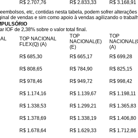
R$ 2.707,76
R$ 2.833,33
R$ 3.168,91
reembolsos, etc, contidas nesta tabela, podem sofrer alteraçõe
iginal de vendas e sim como apoio à vendas agilizando o trabalho
MPULSÓRIO
ar IOF de 2,38% sobre o valor total final.
TOP
TOP
NAL
TOP NACIONAL
NACIONAL(E)
NACIONAL(
FLEX(Q) (A)
(E)
(A)
R$ 685,30
R$ 665,17
R$ 699,28
R$ 808,65
R$ 784,90
R$ 825,15
R$ 978,46
R$ 949,72
R$ 998,42
R$ 1.174,16
R$ 1.139,67
R$ 1.198,11
R$ 1.338,53
R$ 1.299,21
R$ 1.365,83
R$ 1.378,69
R$ 1.338,19
R$ 1.406,80
R$ 1.678,64
R$ 1.629,33
R$ 1.712,86