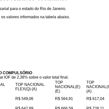
rial para o estado do Rio de Janeiro.
os valores informados na tabela abaixo.
O COMPULSÓRIO
ar IOF de 2,38% sobre o valor total final.
TOP
TOP
NAL
TOP NACIONAL
NACIONAL(E)
NACIONAL(
FLEX(Q) (A)
(E)
(A)
R$ 549,06
R$ 564,91
R$ 617,04
R$ 647,89
R$ 666,59
R$ 728,11