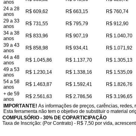
anos
24 a 28
R$ 609,62
R$ 663,15
R$ 760,74
anos
29 a 33
R$ 731,55
R$ 795,79
R$ 912,90
anos
34 a 38
R$ 833,96
R$ 907,19
R$ 1.040,70
anos
39 a 43
R$ 858,98
R$ 934,41
R$ 1.071,92
anos
44 a 48
R$ 1.045,86
R$ 1.137,70
R$ 1.305,13
anos
49 a 53
R$ 1.230,14
R$ 1.338,16
R$ 1.535,09
anos
54 a 58
R$ 1.463,87
R$ 1.592,41
R$ 1.826,76
anos
+ de 59
R$ 2.561,63
R$ 2.786,56
R$ 3.196,65
anos
IMPORTANTE!
As informações de preços, carências, redes, 
Esta ferramenta não tem o objetivo de substituir o material or
COMPULSÓRIO - 30% DE COPARTICIPAÇÃO
Taxa de Inscrição: (Por Contrato) - R$ 7,50 por vida, acrescent