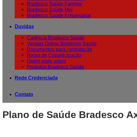
Bradesco Saúde Familiar
Bradesco Saúde Mei
Bradesco Saúde Empresarial
Duvidas
Carência Bradesco Saúde
Vendas Online Bradesco Saúde
Documentos para contratação
Regra de Coparticipação
Quem pode aderir
Produtos Bradesco Saúde
Rede Credenciada
Contato
Plano de Saúde Bradesco Ax