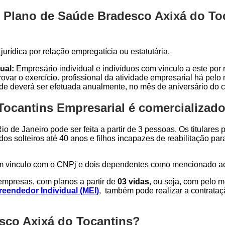
 Plano de Saúde Bradesco Axixá do Toc
urídica por relação empregatícia ou estatutária.
ual:
Empresário individual e indivíduos com vínculo a este por r
var o exercício. profissional da atividade empresarial há pel
ade deverá ser efetuada anualmente, no mês de aniversário do c
ocantins Empresarial é comercializado 
o de Janeiro pode ser feita a partir de 3 pessoas, Os titulares
dos solteiros até 40 anos e filhos incapazes de reabilitação p
om vinculo com o CNPj e dois dependentes como mencionado a
mpresas, com planos a partir de
03 vidas
, ou seja, com pelo 
eendedor Individual (MEI)
, também pode realizar a contrata
sco Axixá do Tocantins?