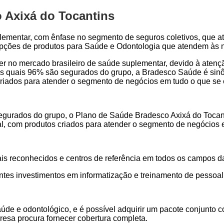
 Axixá do Tocantins
lementar, com ênfase no segmento de seguros coletivos, que a
 opções de produtos para Saúde e Odontologia que atendem às 
der no mercado brasileiro de saúde suplementar, devido à aten
s quais 96% são segurados do grupo, a Bradesco Saúde é sinôn
s criados para atender o segmento de negócios em tudo o que se
urados do grupo, o Plano de Saúde Bradesco Axixá do Tocantin
nal, com produtos criados para atender o segmento de negócios
ais reconhecidos e centros de referência em todos os campos d
ntes investimentos em informatização e treinamento de pessoal
aúde e odontológico, e é possível adquirir um pacote conjunt
resa procura fornecer cobertura completa.