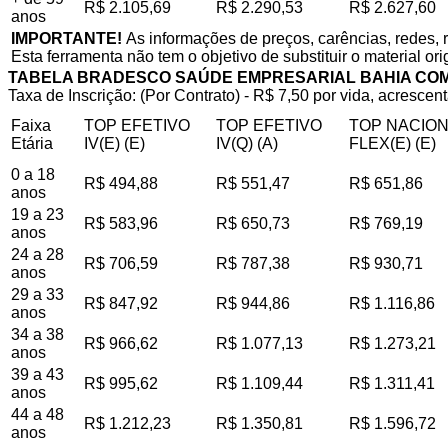
R$ 2.105,69
R$ 2.290,53
R$ 2.627,60
anos
IMPORTANTE!
As informações de preços, carências, redes, 
Esta ferramenta não tem o objetivo de substituir o material or
TABELA BRADESCO SAÚDE EMPRESARIAL BAHIA CO
Taxa de Inscrição: (Por Contrato) - R$ 7,50 por vida, acrescent
Faixa
TOP EFETIVO
TOP EFETIVO
TOP NACIO
Etária
IV(E) (E)
IV(Q) (A)
FLEX(E) (E)
0 a 18
R$ 494,88
R$ 551,47
R$ 651,86
anos
19 a 23
R$ 583,96
R$ 650,73
R$ 769,19
anos
24 a 28
R$ 706,59
R$ 787,38
R$ 930,71
anos
29 a 33
R$ 847,92
R$ 944,86
R$ 1.116,86
anos
34 a 38
R$ 966,62
R$ 1.077,13
R$ 1.273,21
anos
39 a 43
R$ 995,62
R$ 1.109,44
R$ 1.311,41
anos
44 a 48
R$ 1.212,23
R$ 1.350,81
R$ 1.596,72
anos