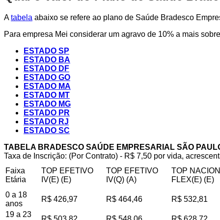
A
tabela
abaixo se refere ao plano de Saúde Bradesco Empresa
Para empresa Mei considerar um agravo de 10% a mais sobre 
ESTADO SP
ESTADO BA
ESTADO DF
ESTADO GO
ESTADO MA
ESTADO MT
ESTADO MG
ESTADO PR
ESTADO RJ
ESTADO SC
TABELA BRADESCO SAÚDE EMPRESARIAL SÃO PAUL
Taxa de Inscrição: (Por Contrato) - R$ 7,50 por vida, acrescent
Faixa
TOP EFETIVO
TOP EFETIVO
TOP NACIO
Etária
IV(E) (E)
IV(Q) (A)
FLEX(E) (E)
0 a 18
R$ 426,97
R$ 464,46
R$ 532,81
anos
19 a 23
R$ 503,82
R$ 548,06
R$ 628,72