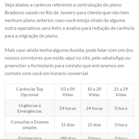
Veja abaixo a carência referente a contratação do plano
Bradesco saúde no Rio de Janeiro para cliente que não tem
nenhum plano anterior, caso você esteja vindo de alguma
outra operadora, será feito a analise para redução de carência
para a migração de plano.
Mais caso ainda tenha alguma duvida, pode falar com um dos
nossos corretores que estão aqui no site, pelo whatsApp ou
preencher o formulario para contato que entraremos em
contato com você em horario comercial.
Carências Top
03 a 09
10 a 20
21 a 29
Opcional
Vidas
Vidas
Vidas
Urgências e
24 horas
24 horas
0 hora
Emergências
Consultas e Exames
15 dias
15 dias
0 hora
simples
Fisioterapia
180 dias
0 hora
0 hora