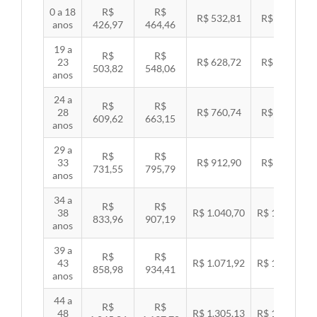
0 a 18
R$
R$
R$ 532,81
R$ 549,06
anos
426,97
464,46
19 a
R$
R$
23
R$ 628,72
R$ 647,89
503,82
548,06
anos
24 a
R$
R$
28
R$ 760,74
R$ 783,94
609,62
663,15
anos
29 a
R$
R$
33
R$ 912,90
R$ 940,74
731,55
795,79
anos
34 a
R$
R$
38
R$ 1.040,70
R$ 1.072,43
833,96
907,19
anos
39 a
R$
R$
43
R$ 1.071,92
R$ 1.104,60
858,98
934,41
anos
44 a
R$
R$
48
R$ 1.305,13
R$ 1.344,92