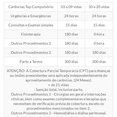
Carências Top Compulsório
03 a 09 vidas
10 a 20 vidas
Urgências e Emergências
24 horas
24 horas
Consultas e Exames simples
15 dias
15 dias
Fisioterapia
180 dias
0 hora
Outros Procedimentos 1
180 dias
0 hora
Outros Procedimentos 2
180 dias
180 dias
Parto a Termo
300 dias
300 dias
ATENÇÃO: A Cobertura Parcial Temporária (CPT) para doenças
ou lesões preexistentes será aplicada independentemente do
aproveitamento de carências. (24 Meses).
+ de 21 vidas
- Isenção total, inclusive parto.
Outros Procedimentos 1 - Cirurgias em geral e internações
clinicas, bem como exames complementares e terapias que
necessitam de verificação prévia de cobertura, exceto os
procedimentos mencionados no item 2.
Outros Procedimentos 2 - Hemodiálise e diálise peritoneal,