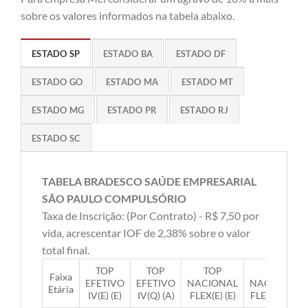
sobre os valores informados na tabela abaixo.
ESTADO SP
ESTADO BA
ESTADO DF
ESTADO GO
ESTADO MA
ESTADO MT
ESTADO MG
ESTADO PR
ESTADO RJ
ESTADO SC
TABELA BRADESCO SAÚDE EMPRESARIAL
SÃO PAULO COMPULSÓRIO
Taxa de Inscrição: (Por Contrato) - R$ 7,50 por
vida, acrescentar IOF de 2,38% sobre o valor
total final.
TOP
TOP
TOP
TOP
Faixa
EFETIVO
EFETIVO
NACIONAL
NACIONAL
Etária
IV(E) (E)
IV(Q) (A)
FLEX(E) (E)
FLEX(Q) (A)