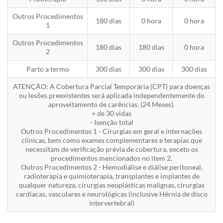
Outros Procedimentos
180 dias
0 hora
0 hora
1
Outros Procedimentos
180 dias
180 dias
0 hora
2
Parto a termo
300 dias
300 dias
300 dias
ATENÇÃO: A Cobertura Parcial Temporária (CPT) para doenças
ou lesões preexistentes será aplicada independentemente do
aproveitamento de carências. (24 Meses).
+ de 30 vidas
- Isenção total
Outros Procedimentos 1 - Cirurgias em geral e internações
clinicas, bem como exames complementares e terapias que
necessitam de verificação prévia de cobertura, exceto os
procedimentos mencionados no item 2.
Outros Procedimentos 2 - Hemodiálise e diálise peritoneal,
radioterapia e quimioterapia, transplantes e implantes de
qualquer natureza, cirurgias neoplásticas malignas, cirurgias
cardíacas, vasculares e neurológicas (inclusive Hérnia de disco
intervertebral)