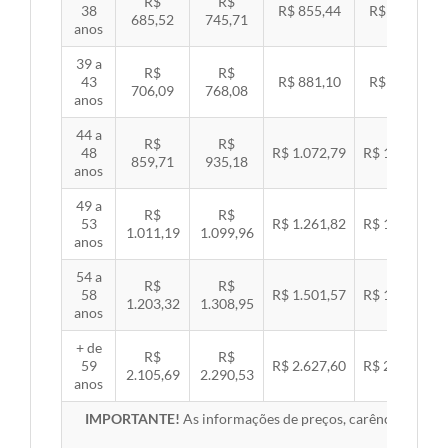
R$
R$
38
R$ 855,44
R$ 881,54
685,52
745,71
anos
39 a
R$
R$
43
R$ 881,10
R$ 907,99
706,09
768,08
anos
44 a
R$
R$
48
R$ 1.072,79
R$ 1.105,53
859,71
935,18
anos
49 a
R$
R$
53
R$ 1.261,82
R$ 1.300,32
1.011,19
1.099,96
anos
54 a
R$
R$
58
R$ 1.501,57
R$ 1.547,38
1.203,32
1.308,95
anos
+ de
R$
R$
59
R$ 2.627,60
R$ 2.707,76
2.105,69
2.290,53
anos
IMPORTANTE!
As informações de preços, carências, redes,