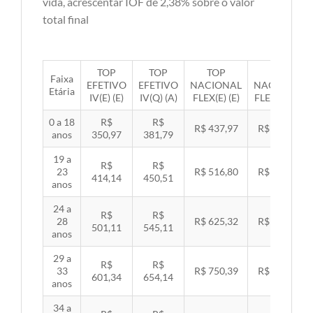
vida, acrescentar IOF de 2,38% sobre o valor
total final
TOP
TOP
TOP
TOP
Faixa
EFETIVO
EFETIVO
NACIONAL
NACIONAL
Etária
IV(E) (E)
IV(Q) (A)
FLEX(E) (E)
FLEX(Q) (A)
0 a 18
R$
R$
R$ 437,97
R$ 451,33
anos
350,97
381,79
19 a
R$
R$
23
R$ 516,80
R$ 532,57
414,14
450,51
anos
24 a
R$
R$
28
R$ 625,32
R$ 644,40
501,11
545,11
anos
29 a
R$
R$
33
R$ 750,39
R$ 773,29
601,34
654,14
anos
34 a