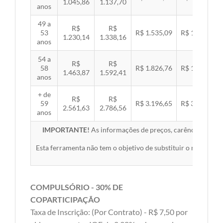
1.045,86
1.137,70
anos
49 a
R$
R$
53
R$ 1.535,09
R$ 1.581,89
1.230,14
1.338,16
anos
54 a
R$
R$
58
R$ 1.826,76
R$ 1.882,45
1.463,87
1.592,41
anos
+ de
R$
R$
59
R$ 3.196,65
R$ 3.294,10
2.561,63
2.786,56
anos
IMPORTANTE!
As informações de preços, carências, redes,
Esta ferramenta não tem o objetivo de substituir o material 
COMPULSÓRIO - 30% DE
COPARTICIPAÇÃO
Taxa de Inscrição: (Por Contrato) - R$ 7,50 por