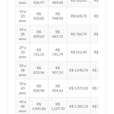
R$ 532,81
R$ 549,06
anos
426,97
464,46
19 a
R$
R$
23
R$ 628,72
R$ 647,89
503,82
548,06
anos
24 a
R$
R$
28
R$ 760,74
R$ 783,94
609,62
663,15
anos
29 a
R$
R$
33
R$ 912,90
R$ 940,74
731,55
795,79
anos
34 a
R$
R$
38
R$ 1.040,70
R$ 1.072,43
833,96
907,19
anos
39 a
R$
R$
43
R$ 1.071,92
R$ 1.104,60
858,98
934,41
anos
44 a
R$
R$
48
R$ 1.305,13
R$ 1.344,92
1.045,86
1.137,70
anos