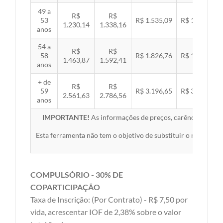
49 a
R$
R$
53
R$ 1.535,09
R$ 1.581,89
1.230,14
1.338,16
anos
54 a
R$
R$
58
R$ 1.826,76
R$ 1.882,45
1.463,87
1.592,41
anos
+ de
R$
R$
59
R$ 3.196,65
R$ 3.294,10
2.561,63
2.786,56
anos
IMPORTANTE!
As informações de preços, carências, redes,
Esta ferramenta não tem o objetivo de substituir o material 
COMPULSÓRIO - 30% DE
COPARTICIPAÇÃO
Taxa de Inscrição: (Por Contrato) - R$ 7,50 por
vida, acrescentar IOF de 2,38% sobre o valor