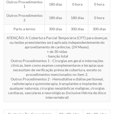
Outros Procedimentos
180 dias
0 hora
0 hora
1
Outros Procedimentos
180 dias
180 dias
0 hora
2
Parto a termo
300 dias
300 dias
300 dias
ATENÇÃO: A Cobertura Parcial Temporária (CPT) para doenças
ou lesões preexistentes será aplicada independentemente do
aproveitamento de carências. (24 Meses).
+ de 30 vidas
- Isenção total
Outros Procedimentos 1 - Cirurgias em geral e internações
clinicas, bem como exames complementares e terapias que
necessitam de verificação prévia de cobertura, exceto os
procedimentos mencionados no item 2.
Outros Procedimentos 2 - Hemodiálise e diálise peritoneal,
radioterapia e quimioterapia, transplantes e implantes de
qualquer natureza, cirurgias neoplásticas malignas, cirurgias
cardíacas, vasculares e neurológicas (inclusive Hérnia de disco
intervertebral)