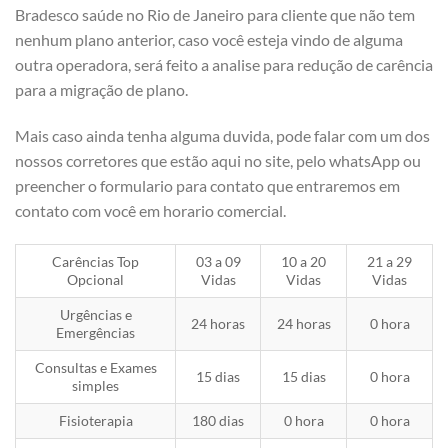
Bradesco saúde no Rio de Janeiro para cliente que não tem
nenhum plano anterior, caso você esteja vindo de alguma
outra operadora, será feito a analise para redução de carência
para a migração de plano.
Mais caso ainda tenha alguma duvida, pode falar com um dos
nossos corretores que estão aqui no site, pelo whatsApp ou
preencher o formulario para contato que entraremos em
contato com você em horario comercial.
Carências Top
03 a 09
10 a 20
21 a 29
Opcional
Vidas
Vidas
Vidas
Urgências e
24 horas
24 horas
0 hora
Emergências
Consultas e Exames
15 dias
15 dias
0 hora
simples
Fisioterapia
180 dias
0 hora
0 hora