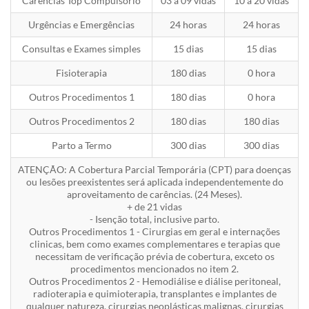
Carências Top Compulsório
03 a 09 vidas
10 a 20 vidas
Urgências e Emergências
24 horas
24 horas
Consultas e Exames simples
15 dias
15 dias
Fisioterapia
180 dias
0 hora
Outros Procedimentos 1
180 dias
0 hora
Outros Procedimentos 2
180 dias
180 dias
Parto a Termo
300 dias
300 dias
ATENÇÃO: A Cobertura Parcial Temporária (CPT) para doenças
ou lesões preexistentes será aplicada independentemente do
aproveitamento de carências. (24 Meses).
+ de 21 vidas
- Isenção total, inclusive parto.
Outros Procedimentos 1 - Cirurgias em geral e internações
clinicas, bem como exames complementares e terapias que
necessitam de verificação prévia de cobertura, exceto os
procedimentos mencionados no item 2.
Outros Procedimentos 2 - Hemodiálise e diálise peritoneal,
radioterapia e quimioterapia, transplantes e implantes de
qualquer natureza, cirurgias neoplásticas malignas, cirurgias