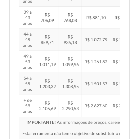
anos
39 a
R$
R$
43
R$ 881,10
R$ 907,99
706,09
768,08
anos
44 a
R$
R$
48
R$ 1.072,79
R$ 1.105,53
859,71
935,18
anos
49 a
R$
R$
53
R$ 1.261,82
R$ 1.300,32
1.011,19
1.099,96
anos
54 a
R$
R$
58
R$ 1.501,57
R$ 1.547,38
1.203,32
1.308,95
anos
+ de
R$
R$
59
R$ 2.627,60
R$ 2.707,76
2.105,69
2.290,53
anos
IMPORTANTE!
As informações de preços, carências, redes,
Esta ferramenta não tem o objetivo de substituir o material 