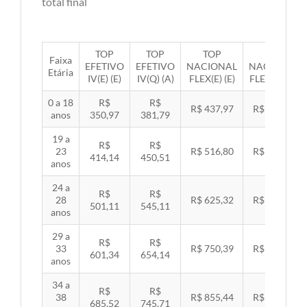
total final
TOP
TOP
TOP
TOP
Faixa
EFETIVO
EFETIVO
NACIONAL
NACIONAL
Etária
IV(E) (E)
IV(Q) (A)
FLEX(E) (E)
FLEX(Q) (A)
0 a 18
R$
R$
R$ 437,97
R$ 451,33
anos
350,97
381,79
19 a
R$
R$
23
R$ 516,80
R$ 532,57
414,14
450,51
anos
24 a
R$
R$
28
R$ 625,32
R$ 644,40
501,11
545,11
anos
29 a
R$
R$
33
R$ 750,39
R$ 773,29
601,34
654,14
anos
34 a
R$
R$
38
R$ 855,44
R$ 881,54
685,52
745,71