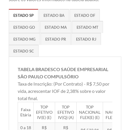
ESTADO SP
ESTADO BA
ESTADO DF
ESTADO GO
ESTADO MA
ESTADO MT
ESTADO MG
ESTADO PR
ESTADO RJ
ESTADO SC
TABELA BRADESCO SAÚDE EMPRESARIAL
SÃO PAULO COMPULSÓRIO
Taxa de Inscrição: (Por Contrato) - R$ 7,50 por
vida, acrescentar IOF de 2,38% sobre o valor
total final.
TOP
TOP
TOP
TOP
Faixa
EFETIVO
EFETIVO
NACIONAL
NACIONAL
Etária
IV(E) (E)
IV(Q) (A)
FLEX(E) (E)
FLEX(Q) (A)
0 a 18
R$
R$