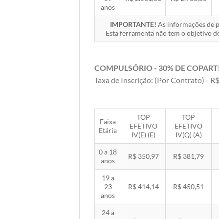
anos
IMPORTANTE!
As informações de pr
Esta ferramenta não tem o objetivo de
COMPULSÓRIO - 30% DE COPART
Taxa de Inscrição: (Por Contrato) - R$
TOP
TOP
Faixa
EFETIVO
EFETIVO
Etária
IV(E) (E)
IV(Q) (A)
0 a 18
R$ 350,97
R$ 381,79
anos
19 a
23
R$ 414,14
R$ 450,51
anos
24 a