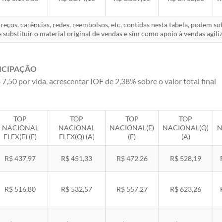
eços, carências, redes, reembolsos, etc, contidas nesta tabela, podem s
 substituir o material original de vendas e sim como apoio à vendas agiliz
ICIPAÇÃO
 7,50 por vida, acrescentar IOF de 2,38% sobre o valor total final
TOP
TOP
TOP
TOP
NACIONAL
NACIONAL
NACIONAL(E)
NACIONAL(Q)
N
FLEX(E) (E)
FLEX(Q) (A)
(E)
(A)
R$ 437,97
R$ 451,33
R$ 472,26
R$ 528,19
R$ 516,80
R$ 532,57
R$ 557,27
R$ 623,26