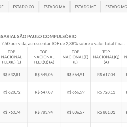
DF
ESTADO GO
ESTADO MA
ESTADO MT
ESTADO M
ESARIAL SÃO PAULO COMPULSÓRIO
 7,50 por vida, acrescentar IOF de 2,38% sobre o valor total final.
TOP
TOP
TOP
TOP
NACIONAL
NACIONAL
NACIONAL(E)
NACIONAL(Q)
N
FLEX(E) (E)
FLEX(Q) (A)
(E)
(A)
R$ 532,81
R$ 549,06
R$ 564,91
R$ 617,04
R$ 628,72
R$ 647,89
R$ 666,59
R$ 728,11
R$ 760,74
R$ 783,94
R$ 806,57
R$ 881,01