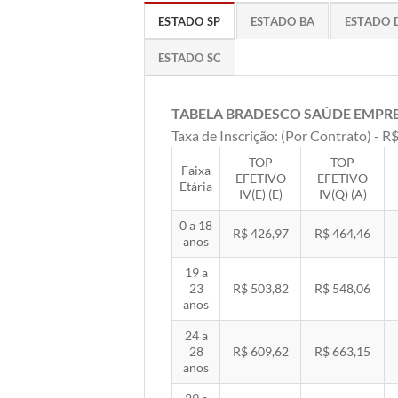
ESTADO SP
ESTADO BA
ESTADO 
ESTADO SC
TABELA BRADESCO SAÚDE EMPR
Taxa de Inscrição: (Por Contrato) - R$
TOP
TOP
Faixa
EFETIVO
EFETIVO
Etária
IV(E) (E)
IV(Q) (A)
0 a 18
R$ 426,97
R$ 464,46
anos
19 a
23
R$ 503,82
R$ 548,06
anos
24 a
28
R$ 609,62
R$ 663,15
anos