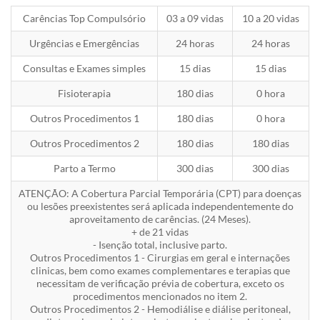
Carências Top Compulsório
03 a 09 vidas
10 a 20 vidas
Urgências e Emergências
24 horas
24 horas
Consultas e Exames simples
15 dias
15 dias
Fisioterapia
180 dias
0 hora
Outros Procedimentos 1
180 dias
0 hora
Outros Procedimentos 2
180 dias
180 dias
Parto a Termo
300 dias
300 dias
ATENÇÃO: A Cobertura Parcial Temporária (CPT) para doenças
ou lesões preexistentes será aplicada independentemente do
aproveitamento de carências. (24 Meses).
+ de 21 vidas
- Isenção total, inclusive parto.
Outros Procedimentos 1 - Cirurgias em geral e internações
clinicas, bem como exames complementares e terapias que
necessitam de verificação prévia de cobertura, exceto os
procedimentos mencionados no item 2.
Outros Procedimentos 2 - Hemodiálise e diálise peritoneal,