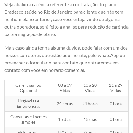
Veja abaixo a carência referente a contratação do plano
Bradesco saúde no Rio de Janeiro para cliente que não tem
nenhum plano anterior, caso você esteja vindo de alguma
outra operadora, será feito a analise para redução de carência
para a migração de plano.
Mais caso ainda tenha alguma duvida, pode falar com um dos
nossos corretores que estão aqui no site, pelo whatsApp ou
preencher o formulario para contato que entraremos em
contato com você em horario comercial.
Carências Top
03 a 09
10 a 20
21 a 29
Opcional
Vidas
Vidas
Vidas
Urgências e
24 horas
24 horas
0 hora
Emergências
Consultas e Exames
15 dias
15 dias
0 hora
simples
Fisioterapia
180 dias
0 hora
0 hora