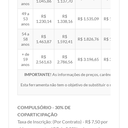
1.045,86
1.137,70
anos
49 a
R$
R$
53
R$ 1.535,09
R$ 1.581,89
1.230,14
1.338,16
anos
54 a
R$
R$
58
R$ 1.826,76
R$ 1.882,45
1.463,87
1.592,41
anos
+ de
R$
R$
59
R$ 3.196,65
R$ 3.294,10
2.561,63
2.786,56
anos
IMPORTANTE!
As informações de preços, carências, redes,
Esta ferramenta não tem o objetivo de substituir o material 
COMPULSÓRIO - 30% DE
COPARTICIPAÇÃO
Taxa de Inscrição: (Por Contrato) - R$ 7,50 por