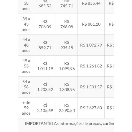
R$
R$
38
R$ 855,44
R$ 881,54
685,52
745,71
anos
39 a
R$
R$
43
R$ 881,10
R$ 907,99
706,09
768,08
anos
44 a
R$
R$
48
R$ 1.072,79
R$ 1.105,53
859,71
935,18
anos
49 a
R$
R$
53
R$ 1.261,82
R$ 1.300,32
1.011,19
1.099,96
anos
54 a
R$
R$
58
R$ 1.501,57
R$ 1.547,38
1.203,32
1.308,95
anos
+ de
R$
R$
59
R$ 2.627,60
R$ 2.707,76
2.105,69
2.290,53
anos
IMPORTANTE!
As informações de preços, carências, redes,