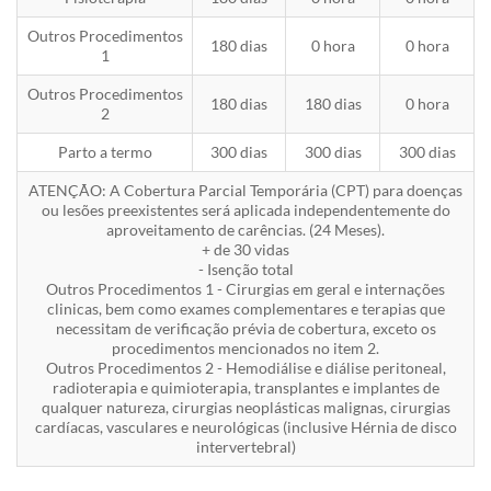
Outros Procedimentos
180 dias
0 hora
0 hora
1
Outros Procedimentos
180 dias
180 dias
0 hora
2
Parto a termo
300 dias
300 dias
300 dias
ATENÇÃO: A Cobertura Parcial Temporária (CPT) para doenças
ou lesões preexistentes será aplicada independentemente do
aproveitamento de carências. (24 Meses).
+ de 30 vidas
- Isenção total
Outros Procedimentos 1 - Cirurgias em geral e internações
clinicas, bem como exames complementares e terapias que
necessitam de verificação prévia de cobertura, exceto os
procedimentos mencionados no item 2.
Outros Procedimentos 2 - Hemodiálise e diálise peritoneal,
radioterapia e quimioterapia, transplantes e implantes de
qualquer natureza, cirurgias neoplásticas malignas, cirurgias
cardíacas, vasculares e neurológicas (inclusive Hérnia de disco
intervertebral)