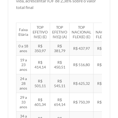
vida, acrescentar IOF de 2,38% sobre o valor
total final
TOP
TOP
TOP
TOP
Faixa
EFETIVO
EFETIVO
NACIONAL
NACIONAL
Etária
IV(E) (E)
IV(Q) (A)
FLEX(E) (E)
FLEX(Q) (A)
0 a 18
R$
R$
R$ 437,97
R$ 451,33
anos
350,97
381,79
19 a
R$
R$
23
R$ 516,80
R$ 532,57
414,14
450,51
anos
24 a
R$
R$
28
R$ 625,32
R$ 644,40
501,11
545,11
anos
29 a
R$
R$
33
R$ 750,39
R$ 773,29
601,34
654,14
anos
34 a