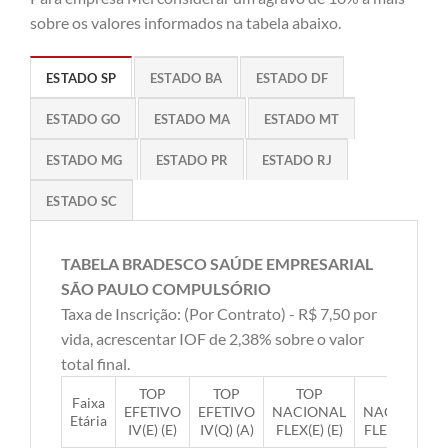
sobre os valores informados na tabela abaixo.
ESTADO SP
ESTADO BA
ESTADO DF
ESTADO GO
ESTADO MA
ESTADO MT
ESTADO MG
ESTADO PR
ESTADO RJ
ESTADO SC
TABELA BRADESCO SAÚDE EMPRESARIAL
SÃO PAULO COMPULSÓRIO
Taxa de Inscrição: (Por Contrato) - R$ 7,50 por
vida, acrescentar IOF de 2,38% sobre o valor
total final.
TOP
TOP
TOP
TOP
Faixa
EFETIVO
EFETIVO
NACIONAL
NACIONAL
Etária
IV(E) (E)
IV(Q) (A)
FLEX(E) (E)
FLEX(Q) (A)