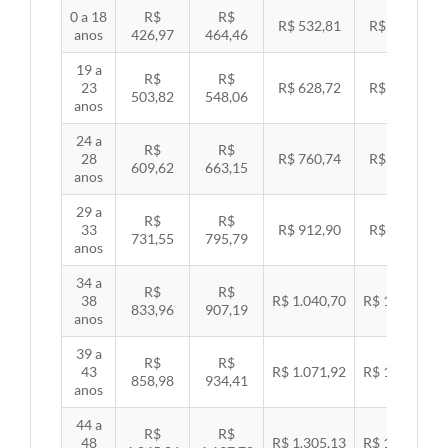
0 a 18
R$
R$
R$ 532,81
R$ 549,06
anos
426,97
464,46
19 a
R$
R$
23
R$ 628,72
R$ 647,89
503,82
548,06
anos
24 a
R$
R$
28
R$ 760,74
R$ 783,94
609,62
663,15
anos
29 a
R$
R$
33
R$ 912,90
R$ 940,74
731,55
795,79
anos
34 a
R$
R$
38
R$ 1.040,70
R$ 1.072,43
833,96
907,19
anos
39 a
R$
R$
43
R$ 1.071,92
R$ 1.104,60
858,98
934,41
anos
44 a
R$
R$
48
R$ 1.305,13
R$ 1.344,92