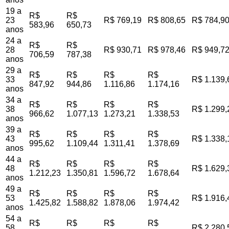
19 a
R$
R$
23
R$ 769,19
R$ 808,65
R$ 784,9
583,96
650,73
anos
24 a
R$
R$
28
R$ 930,71
R$ 978,46
R$ 949,7
706,59
787,38
anos
29 a
R$
R$
R$
R$
33
R$ 1.139,
847,92
944,86
1.116,86
1.174,16
anos
34 a
R$
R$
R$
R$
38
R$ 1.299,
966,62
1.077,13
1.273,21
1.338,53
anos
39 a
R$
R$
R$
R$
43
R$ 1.338,
995,62
1.109,44
1.311,41
1.378,69
anos
44 a
R$
R$
R$
R$
48
R$ 1.629,
1.212,23
1.350,81
1.596,72
1.678,64
anos
49 a
R$
R$
R$
R$
53
R$ 1.916,
1.425,82
1.588,82
1.878,06
1.974,42
anos
54 a
R$
R$
R$
R$
58
R$ 2.280,