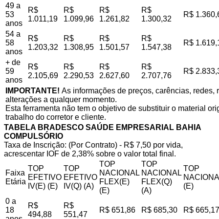
49 a
R$
R$
R$
R$
53
R$ 1.360,
1.011,19
1.099,96
1.261,82
1.300,32
anos
54 a
R$
R$
R$
R$
58
R$ 1.619,
1.203,32
1.308,95
1.501,57
1.547,38
anos
+ de
R$
R$
R$
R$
59
R$ 2.833,
2.105,69
2.290,53
2.627,60
2.707,76
anos
IMPORTANTE!
As informações de preços, carências, redes, r
alterações a qualquer momento.
Esta ferramenta não tem o objetivo de substituir o material o
trabalho do corretor e cliente.
TABELA BRADESCO SAÚDE EMPRESARIAL BAHIA
COMPULSÓRIO
Taxa de Inscrição: (Por Contrato) - R$ 7,50 por vida,
acrescentar IOF de 2,38% sobre o valor total final.
TOP
TOP
TOP
TOP
TOP
Faixa
NACIONAL
NACIONAL
EFETIVO
EFETIVO
NACIONA
Etária
FLEX(E)
FLEX(Q)
IV(E) (E)
IV(Q) (A)
(E)
(E)
(A)
0 a
R$
R$
18
R$ 651,86
R$ 685,30
R$ 665,1
494,88
551,47
anos