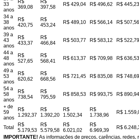
R$
R$
33
R$ 429,04
R$ 496,62
R$ 445,2
369,08
397,58
anos
34 a
R$
R$
38
R$ 489,10
R$ 566,14
R$ 507,5
420,75
453,24
anos
39 a
R$
R$
43
R$ 503,77
R$ 583,12
R$ 522,7
433,37
466,84
anos
44 a
R$
R$
48
R$ 613,37
R$ 709,98
R$ 636,5
527,65
568,41
anos
49 a
R$
R$
53
R$ 721,45
R$ 835,08
R$ 748,6
620,62
668,56
anos
54 a
R$
R$
58
R$ 858,53
R$ 993,75
R$ 890,9
738,54
795,59
anos
+ de
R$
R$
R$
R$
59
R$ 1.559,
1.292,37
1.392,20
1.502,34
1.738,96
anos
R$
R$
R$
R$
Total
R$ 6.248,
5.179,53
5.579,58
6.021,02
6.969,39
IMPORTANTE!
As informações de preços, carências, redes, r