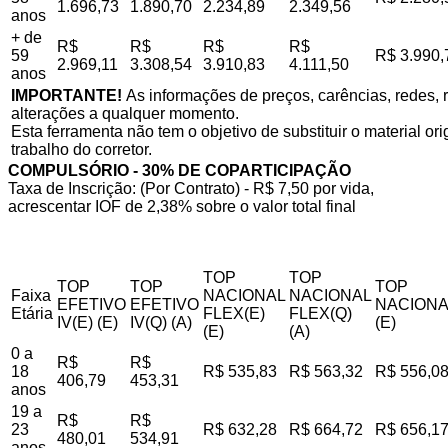
1.696,73
1.890,70
2.234,89
2.349,56
anos
+ de
R$
R$
R$
R$
59
R$ 3.990,
2.969,11
3.308,54
3.910,83
4.111,50
anos
IMPORTANTE!
As informações de preços, carências, redes, r
alterações a qualquer momento.
Esta ferramenta não tem o objetivo de substituir o material o
trabalho do corretor.
COMPULSÓRIO - 30% DE COPARTICIPAÇÃO
Taxa de Inscrição: (Por Contrato) - R$ 7,50 por vida,
acrescentar IOF de 2,38% sobre o valor total final
TOP
TOP
TOP
TOP
TOP
Faixa
NACIONAL
NACIONAL
EFETIVO
EFETIVO
NACIONA
Etária
FLEX(E)
FLEX(Q)
IV(E) (E)
IV(Q) (A)
(E)
(E)
(A)
0 a
R$
R$
18
R$ 535,83
R$ 563,32
R$ 556,0
406,79
453,31
anos
19 a
R$
R$
23
R$ 632,28
R$ 664,72
R$ 656,1
480,01
534,91
anos