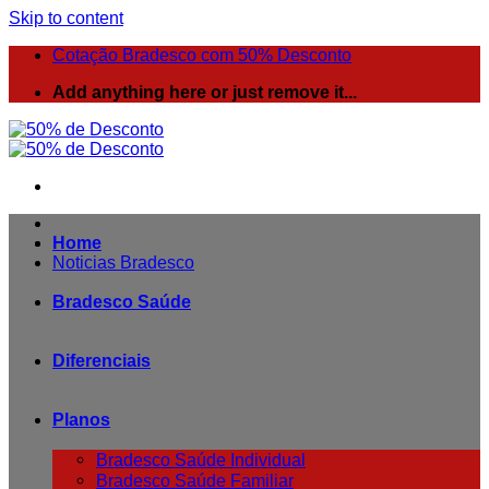
Skip to content
Cotação Bradesco com 50% Desconto
Add anything here or just remove it...
Home
Noticias Bradesco
Bradesco Saúde
Diferenciais
Planos
Bradesco Saúde Individual
Bradesco Saúde Familiar