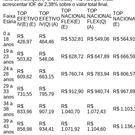
acrescentar IOF de 2,38% sobre o valor total final.
TOP
TOP
TOP
TOP
TOP
Faixa
NACIONAL
NACIONAL
EFETIVO
EFETIVO
NACIONA
Etária
FLEX(E)
FLEX(Q)
IV(E) (E)
IV(Q) (A)
(E)
(E)
(A)
0 a
R$
R$
18
R$ 532,81
R$ 549,06
R$ 564,9
426,97
464,46
anos
19 a
R$
R$
23
R$ 628,72
R$ 647,89
R$ 666,5
503,82
548,06
anos
24 a
R$
R$
28
R$ 760,74
R$ 783,94
R$ 806,5
609,62
663,15
anos
29 a
R$
R$
33
R$ 912,90
R$ 940,74
R$ 967,8
731,55
795,79
anos
34 a
R$
R$
R$
R$
38
R$ 1.103,
833,96
907,19
1.040,70
1.072,43
anos
39 a
R$
R$
R$
R$
43
R$ 1.136,
858,98
934,41
1.071,92
1.104,60
anos