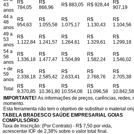
R$
R$
R$
43
R$ 883,05
R$ 928,44
784,05
866,96
907,19
anos
44 a
R$
R$
R$
R$
R$
48
954,63
1.055,58
1.075,17
1.130,43
1.104,56
anos
49 a
R$
R$
R$
R$
R$
53
1.122,84
1.241,57
1.264,61
1.329,61
1.299,18
anos
54 a
R$
R$
R$
R$
R$
58
1.336,18
1.477,47
1.504,89
1.582,24
1.546,02
anos
+ de
R$
R$
R$
R$
R$
59
2.338,18
2.585,42
2.633,41
2.768,76
2.705,38
anos
R$
R$
R$
R$
R$
Total
9.370,85
10.361,80
10.554,08
11.096,58
10.842,58
IMPORTANTE!
As informações de preços, carências, redes, r
momento.
Esta ferramenta não tem o objetivo de substituir o material or
TABELA BRADESCO SAÚDE EMPRESARIAL GOIAS
COMPULSÓRIO
Taxa de Inscrição: (Por Contrato) - R$ 7,50 por vida,
acrescentar IOF de 2,38% sobre o valor total final.