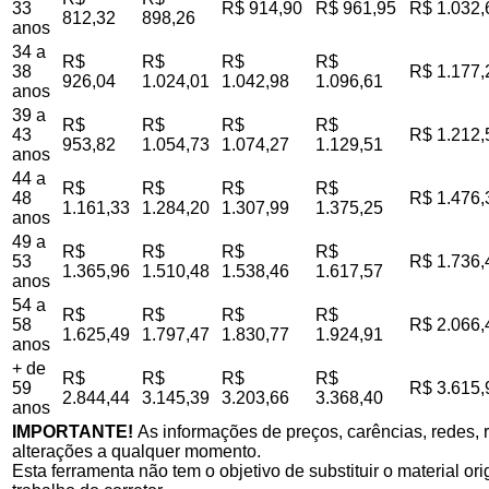
33
R$ 914,90
R$ 961,95
R$ 1.032,
812,32
898,26
anos
34 a
R$
R$
R$
R$
38
R$ 1.177,
926,04
1.024,01
1.042,98
1.096,61
anos
39 a
R$
R$
R$
R$
43
R$ 1.212,
953,82
1.054,73
1.074,27
1.129,51
anos
44 a
R$
R$
R$
R$
48
R$ 1.476,
1.161,33
1.284,20
1.307,99
1.375,25
anos
49 a
R$
R$
R$
R$
53
R$ 1.736,
1.365,96
1.510,48
1.538,46
1.617,57
anos
54 a
R$
R$
R$
R$
58
R$ 2.066,
1.625,49
1.797,47
1.830,77
1.924,91
anos
+ de
R$
R$
R$
R$
59
R$ 3.615,
2.844,44
3.145,39
3.203,66
3.368,40
anos
IMPORTANTE!
As informações de preços, carências, redes, r
alterações a qualquer momento.
Esta ferramenta não tem o objetivo de substituir o material o