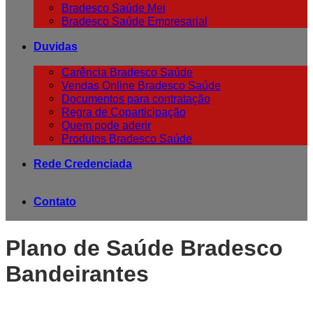
Bradesco Saúde Mei
Bradesco Saúde Empresarial
Duvidas
Carência Bradesco Saúde
Vendas Online Bradesco Saúde
Documentos para contratação
Regra de Coparticipação
Quem pode aderir
Produtos Bradesco Saúde
Rede Credenciada
Contato
Plano de Saúde Bradesco
Bandeirantes