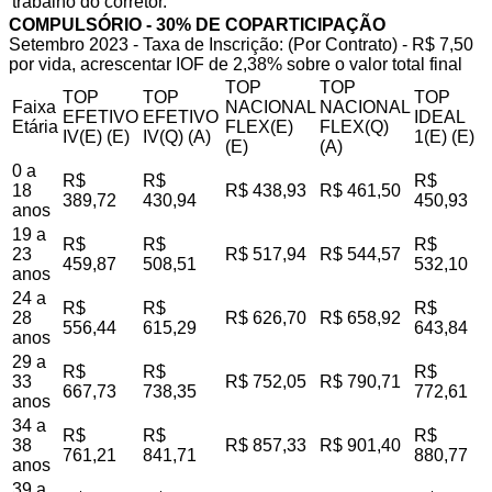
trabalho do corretor.
COMPULSÓRIO - 30% DE COPARTICIPAÇÃO
Setembro 2023 - Taxa de Inscrição: (Por Contrato) - R$ 7,50
por vida, acrescentar IOF de 2,38% sobre o valor total final
TOP
TOP
TOP
TOP
TOP
Faixa
NACIONAL
NACIONAL
EFETIVO
EFETIVO
IDEAL
Etária
FLEX(E)
FLEX(Q)
IV(E) (E)
IV(Q) (A)
1(E) (E)
(E)
(A)
0 a
R$
R$
R$
18
R$ 438,93
R$ 461,50
389,72
430,94
450,93
anos
19 a
R$
R$
R$
23
R$ 517,94
R$ 544,57
459,87
508,51
532,10
anos
24 a
R$
R$
R$
28
R$ 626,70
R$ 658,92
556,44
615,29
643,84
anos
29 a
R$
R$
R$
33
R$ 752,05
R$ 790,71
667,73
738,35
772,61
anos
34 a
R$
R$
R$
38
R$ 857,33
R$ 901,40
761,21
841,71
880,77
anos
39 a