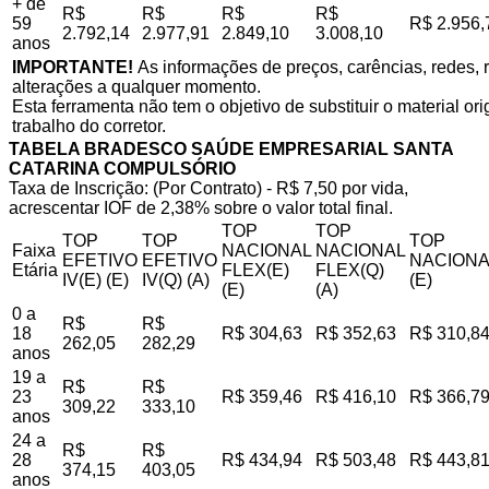
+ de
R$
R$
R$
R$
59
R$ 2.956,
2.792,14
2.977,91
2.849,10
3.008,10
anos
IMPORTANTE!
As informações de preços, carências, redes, r
alterações a qualquer momento.
Esta ferramenta não tem o objetivo de substituir o material o
trabalho do corretor.
TABELA BRADESCO SAÚDE EMPRESARIAL SANTA
CATARINA COMPULSÓRIO
Taxa de Inscrição: (Por Contrato) - R$ 7,50 por vida,
acrescentar IOF de 2,38% sobre o valor total final.
TOP
TOP
TOP
TOP
TOP
Faixa
NACIONAL
NACIONAL
EFETIVO
EFETIVO
NACIONA
Etária
FLEX(E)
FLEX(Q)
IV(E) (E)
IV(Q) (A)
(E)
(E)
(A)
0 a
R$
R$
18
R$ 304,63
R$ 352,63
R$ 310,8
262,05
282,29
anos
19 a
R$
R$
23
R$ 359,46
R$ 416,10
R$ 366,7
309,22
333,10
anos
24 a
R$
R$
28
R$ 434,94
R$ 503,48
R$ 443,8
374,15
403,05
anos