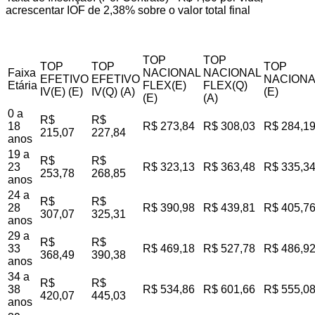
acrescentar IOF de 2,38% sobre o valor total final
TOP
TOP
TOP
TOP
TOP
Faixa
NACIONAL
NACIONAL
EFETIVO
EFETIVO
NACIONA
Etária
FLEX(E)
FLEX(Q)
IV(E) (E)
IV(Q) (A)
(E)
(E)
(A)
0 a
R$
R$
18
R$ 273,84
R$ 308,03
R$ 284,1
215,07
227,84
anos
19 a
R$
R$
23
R$ 323,13
R$ 363,48
R$ 335,3
253,78
268,85
anos
24 a
R$
R$
28
R$ 390,98
R$ 439,81
R$ 405,7
307,07
325,31
anos
29 a
R$
R$
33
R$ 469,18
R$ 527,78
R$ 486,9
368,49
390,38
anos
34 a
R$
R$
38
R$ 534,86
R$ 601,66
R$ 555,0
420,07
445,03
anos