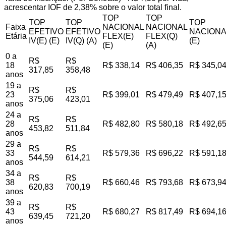
acrescentar IOF de 2,38% sobre o valor total final.
TOP
TOP
TOP
TOP
TOP
Faixa
NACIONAL
NACIONAL
EFETIVO
EFETIVO
NACIONA
Etária
FLEX(E)
FLEX(Q)
IV(E) (E)
IV(Q) (A)
(E)
(E)
(A)
0 a
R$
R$
18
R$ 338,14
R$ 406,35
R$ 345,0
317,85
358,48
anos
19 a
R$
R$
23
R$ 399,01
R$ 479,49
R$ 407,1
375,06
423,01
anos
24 a
R$
R$
28
R$ 482,80
R$ 580,18
R$ 492,6
453,82
511,84
anos
29 a
R$
R$
33
R$ 579,36
R$ 696,22
R$ 591,1
544,59
614,21
anos
34 a
R$
R$
38
R$ 660,46
R$ 793,68
R$ 673,9
620,83
700,19
anos
39 a
R$
R$
43
R$ 680,27
R$ 817,49
R$ 694,1
639,45
721,20
anos