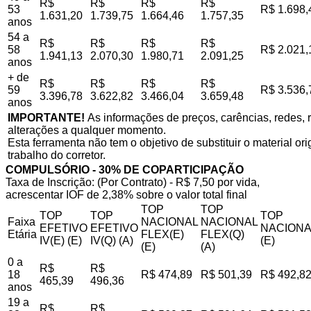
R$
R$
R$
R$
53
R$ 1.698,
1.631,20
1.739,75
1.664,46
1.757,35
anos
54 a
R$
R$
R$
R$
58
R$ 2.021,
1.941,13
2.070,30
1.980,71
2.091,25
anos
+ de
R$
R$
R$
R$
59
R$ 3.536,
3.396,78
3.622,82
3.466,04
3.659,48
anos
IMPORTANTE!
As informações de preços, carências, redes, r
alterações a qualquer momento.
Esta ferramenta não tem o objetivo de substituir o material o
trabalho do corretor.
COMPULSÓRIO - 30% DE COPARTICIPAÇÃO
Taxa de Inscrição: (Por Contrato) - R$ 7,50 por vida,
acrescentar IOF de 2,38% sobre o valor total final
TOP
TOP
TOP
TOP
TOP
Faixa
NACIONAL
NACIONAL
EFETIVO
EFETIVO
NACIONA
Etária
FLEX(E)
FLEX(Q)
IV(E) (E)
IV(Q) (A)
(E)
(E)
(A)
0 a
R$
R$
18
R$ 474,89
R$ 501,39
R$ 492,8
465,39
496,36
anos
19 a
R$
R$