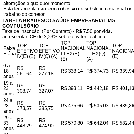
alterações a qualquer momento.
Esta ferramenta não tem o objetivo de substituir o material o
trabalho do corretor.
TABELA BRADESCO SAÚDE EMPRESARIAL MG
COMPULSÓRIO
Taxa de Inscrição: (Por Contrato) - R$ 7,50 por vida,
acrescentar IOF de 2,38% sobre o valor total final.
TOP
TOP
TOP
TOP
TOP
Faixa
NACIONAL
NACIONAL
EFETIVO
EFETIVO
NACIONA
Etária
FLEX(E)
FLEX(Q)
IV(E) (E)
IV(Q) (A)
(E)
(E)
(A)
0 a
R$
R$
18
R$ 333,14
R$ 374,73
R$ 339,9
261,64
277,18
anos
19 a
R$
R$
23
R$ 393,11
R$ 442,18
R$ 401,1
308,74
327,07
anos
24 a
R$
R$
28
R$ 475,66
R$ 535,03
R$ 485,3
373,57
395,75
anos
29 a
R$
R$
33
R$ 570,80
R$ 642,04
R$ 582,4
448,29
474,90
anos