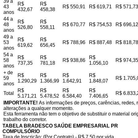
39 a
R$
R$
43
R$ 550,91
R$ 619,71
R$ 571,7
432,67
458,38
anos
44 a
R$
R$
48
R$ 670,77
R$ 754,53
R$ 696,1
526,80
558,11
anos
49 a
R$
R$
53
R$ 788,96
R$ 887,48
R$ 818,7
619,62
656,45
anos
54 a
R$
R$
R$
58
R$ 938,86
R$ 974,3
737,35
781,18
1.056,10
anos
+ de
R$
R$
R$
R$
59
R$ 1.705,
1.290,29
1.366,99
1.642,91
1.848,07
anos
R$
R$
R$
R$
Total
R$ 6.833,
5.171,21
5.478,52
6.584,40
7.406,65
IMPORTANTE!
As informações de preços, carências, redes, r
alterações a qualquer momento.
Esta ferramenta não tem o objetivo de substituir o material o
trabalho do corretor.
TABELA BRADESCO SAÚDE EMPRESARIAL PR
COMPULSÓRIO
Taxa de Inscrição: (Por Contrato) - R$ 7,50 por vida,