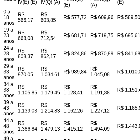
IV(E) (E)
IV(Q) (A)
(E)
(E)
(A)
0 a
R$
R$
18
R$ 577,72
R$ 609,96
R$ 589,5
566,17
603,85
anos
19 a
R$
R$
23
R$ 681,71
R$ 719,75
R$ 695,6
668,08
712,54
anos
24 a
R$
R$
28
R$ 824,86
R$ 870,89
R$ 841,6
808,37
862,17
anos
29 a
R$
R$
R$
33
R$ 989,84
R$ 1.010,
970,05
1.034,61
1.045,08
anos
34 a
R$
R$
R$
R$
38
R$ 1.151,
1.105,85
1.179,45
1.128,41
1.191,38
anos
39 a
R$
R$
R$
R$
43
R$ 1.185,
1.139,03
1.214,83
1.162,26
1.227,12
anos
44 a
R$
R$
R$
R$
48
R$ 1.443,
1.386,84
1.479,13
1.415,12
1.494,09
anos
49 a