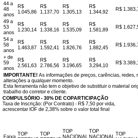
44 a
R$
R$
R$
R$
48
R$ 1.383,
1.045,86
1.137,70
1.305,13
1.344,92
anos
49 a
R$
R$
R$
R$
53
R$ 1.627,
1.230,14
1.338,16
1.535,09
1.581,89
anos
54 a
R$
R$
R$
R$
58
R$ 1.936,
1.463,87
1.592,41
1.826,76
1.882,45
anos
+ de
R$
R$
R$
R$
59
R$ 3.389,
2.561,63
2.786,56
3.196,65
3.294,10
anos
IMPORTANTE!
As informações de preços, carências, redes, r
alterações a qualquer momento.
Esta ferramenta não tem o objetivo de substituir o material o
trabalho do corretor e cliente.
COMPULSÓRIO - 30% DE COPARTICIPAÇÃO
Taxa de Inscrição: (Por Contrato) - R$ 7,50 por vida,
acrescentar IOF de 2,38% sobre o valor total final
TOP
TOP
TOP
TOP
TOP
Faixa
NACIONAL
NACIONAL