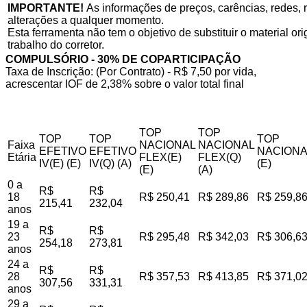
IMPORTANTE!
As informações de preços, carências, redes, r
alterações a qualquer momento.
Esta ferramenta não tem o objetivo de substituir o material o
trabalho do corretor.
COMPULSÓRIO - 30% DE COPARTICIPAÇÃO
Taxa de Inscrição: (Por Contrato) - R$ 7,50 por vida,
acrescentar IOF de 2,38% sobre o valor total final
TOP
TOP
TOP
TOP
TOP
Faixa
NACIONAL
NACIONAL
EFETIVO
EFETIVO
NACIONA
Etária
FLEX(E)
FLEX(Q)
IV(E) (E)
IV(Q) (A)
(E)
(E)
(A)
0 a
R$
R$
18
R$ 250,41
R$ 289,86
R$ 259,8
215,41
232,04
anos
19 a
R$
R$
23
R$ 295,48
R$ 342,03
R$ 306,6
254,18
273,81
anos
24 a
R$
R$
28
R$ 357,53
R$ 413,85
R$ 371,0
307,56
331,31
anos
29 a