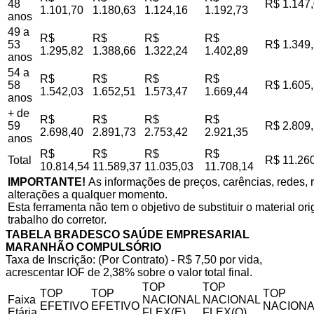
48
R$ 1.147
1.101,70
1.180,63
1.124,16
1.192,73
anos
49 a
R$
R$
R$
R$
53
R$ 1.349
1.295,82
1.388,66
1.322,24
1.402,89
anos
54 a
R$
R$
R$
R$
58
R$ 1.605
1.542,03
1.652,51
1.573,47
1.669,44
anos
+ de
R$
R$
R$
R$
59
R$ 2.809
2.698,40
2.891,73
2.753,42
2.921,35
anos
R$
R$
R$
R$
Total
R$ 11.26
10.814,54
11.589,37
11.035,03
11.708,14
IMPORTANTE!
As informações de preços, carências, redes, r
alterações a qualquer momento.
Esta ferramenta não tem o objetivo de substituir o material o
trabalho do corretor.
TABELA BRADESCO SAÚDE EMPRESARIAL
MARANHÃO COMPULSÓRIO
Taxa de Inscrição: (Por Contrato) - R$ 7,50 por vida,
acrescentar IOF de 2,38% sobre o valor total final.
TOP
TOP
TOP
TOP
TOP
Faixa
NACIONAL
NACIONAL
EFETIVO
EFETIVO
NACIONA
Etária
FLEX(E)
FLEX(Q)