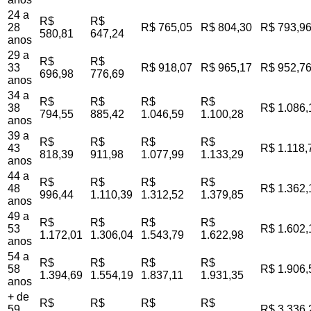
24 a
R$
R$
28
R$ 765,05
R$ 804,30
R$ 793,9
580,81
647,24
anos
29 a
R$
R$
33
R$ 918,07
R$ 965,17
R$ 952,7
696,98
776,69
anos
34 a
R$
R$
R$
R$
38
R$ 1.086,
794,55
885,42
1.046,59
1.100,28
anos
39 a
R$
R$
R$
R$
43
R$ 1.118,
818,39
911,98
1.077,99
1.133,29
anos
44 a
R$
R$
R$
R$
48
R$ 1.362,
996,44
1.110,39
1.312,52
1.379,85
anos
49 a
R$
R$
R$
R$
53
R$ 1.602,
1.172,01
1.306,04
1.543,79
1.622,98
anos
54 a
R$
R$
R$
R$
58
R$ 1.906,
1.394,69
1.554,19
1.837,11
1.931,35
anos
+ de
R$
R$
R$
R$
59
R$ 3.336,