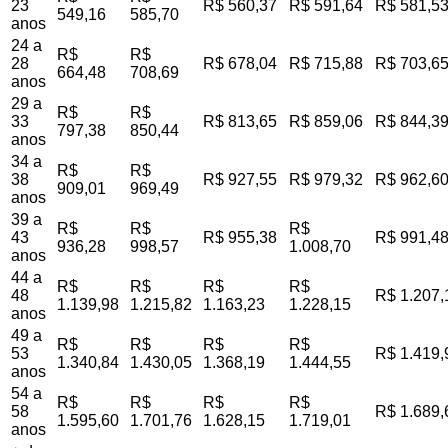
23
R$ 560,37
R$ 591,64
R$ 581,5
549,16
585,70
anos
24 a
R$
R$
28
R$ 678,04
R$ 715,88
R$ 703,6
664,48
708,69
anos
29 a
R$
R$
33
R$ 813,65
R$ 859,06
R$ 844,3
797,38
850,44
anos
34 a
R$
R$
38
R$ 927,55
R$ 979,32
R$ 962,6
909,01
969,49
anos
39 a
R$
R$
R$
43
R$ 955,38
R$ 991,4
936,28
998,57
1.008,70
anos
44 a
R$
R$
R$
R$
48
R$ 1.207,
1.139,98
1.215,82
1.163,23
1.228,15
anos
49 a
R$
R$
R$
R$
53
R$ 1.419,
1.340,84
1.430,05
1.368,19
1.444,55
anos
54 a
R$
R$
R$
R$
58
R$ 1.689,
1.595,60
1.701,76
1.628,15
1.719,01
anos