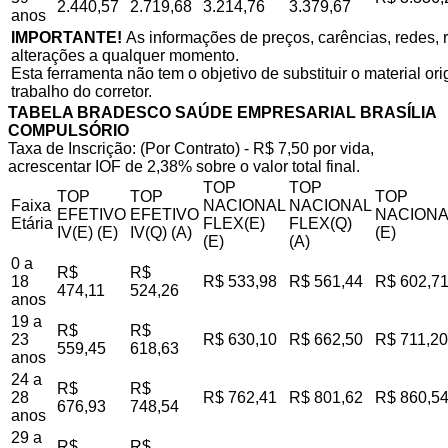
2.440,57
2.719,68
3.214,76
3.379,67
anos
IMPORTANTE!
As informações de preços, carências, redes, r
alterações a qualquer momento.
Esta ferramenta não tem o objetivo de substituir o material o
trabalho do corretor.
TABELA BRADESCO SAÚDE EMPRESARIAL BRASÍLIA
COMPULSÓRIO
Taxa de Inscrição: (Por Contrato) - R$ 7,50 por vida,
acrescentar IOF de 2,38% sobre o valor total final.
TOP
TOP
TOP
TOP
TOP
Faixa
NACIONAL
NACIONAL
EFETIVO
EFETIVO
NACIONA
Etária
FLEX(E)
FLEX(Q)
IV(E) (E)
IV(Q) (A)
(E)
(E)
(A)
0 a
R$
R$
18
R$ 533,98
R$ 561,44
R$ 602,7
474,11
524,26
anos
19 a
R$
R$
23
R$ 630,10
R$ 662,50
R$ 711,20
559,45
618,63
anos
24 a
R$
R$
28
R$ 762,41
R$ 801,62
R$ 860,5
676,93
748,54
anos
29 a
R$
R$