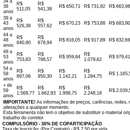
34 a
R$
R$
38
R$ 650,71
R$ 731,92
R$ 663,9
511,05
541,38
anos
39 a
R$
R$
43
R$ 670,23
R$ 753,88
R$ 683,9
526,38
557,62
anos
44 a
R$
R$
48
R$ 816,05
R$ 917,89
R$ 832,6
640,90
678,94
anos
49 a
R$
R$
R$
53
R$ 959,84
R$ 979,4
753,83
798,57
1.079,62
anos
54 a
R$
R$
R$
R$
58
R$ 1.165,
897,06
950,30
1.142,21
1.284,75
anos
+ de
R$
R$
R$
R$
59
R$ 2.039,
1.569,77
1.662,93
1.998,75
2.248,18
anos
IMPORTANTE!
As informações de preços, carências, redes, r
alterações a qualquer momento.
Esta ferramenta não tem o objetivo de substituir o material o
trabalho do corretor.
COMPULSÓRIO - 30% DE COPARTICIPAÇÃO
Taxa de Inscrição: (Por Contrato) - R$ 7,50 por vida,