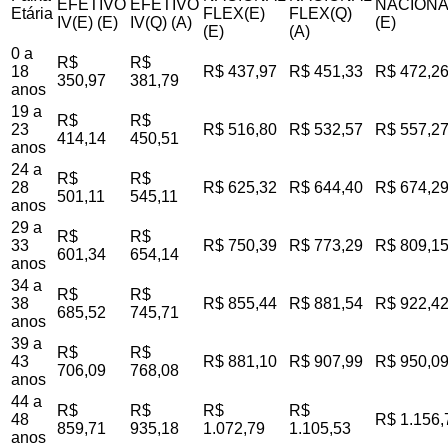
EFETIVO
EFETIVO
NACIONA
Etária
FLEX(E)
FLEX(Q)
IV(E) (E)
IV(Q) (A)
(E)
(E)
(A)
0 a
R$
R$
18
R$ 437,97
R$ 451,33
R$ 472,2
350,97
381,79
anos
19 a
R$
R$
23
R$ 516,80
R$ 532,57
R$ 557,2
414,14
450,51
anos
24 a
R$
R$
28
R$ 625,32
R$ 644,40
R$ 674,2
501,11
545,11
anos
29 a
R$
R$
33
R$ 750,39
R$ 773,29
R$ 809,1
601,34
654,14
anos
34 a
R$
R$
38
R$ 855,44
R$ 881,54
R$ 922,4
685,52
745,71
anos
39 a
R$
R$
43
R$ 881,10
R$ 907,99
R$ 950,0
706,09
768,08
anos
44 a
R$
R$
R$
R$
48
R$ 1.156,
859,71
935,18
1.072,79
1.105,53
anos