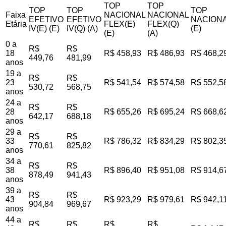
TOP
TOP
TOP
TOP
TOP
Faixa
NACIONAL
NACIONAL
EFETIVO
EFETIVO
NACIONA
Etária
FLEX(E)
FLEX(Q)
IV(E) (E)
IV(Q) (A)
(E)
(E)
(A)
0 a
R$
R$
18
R$ 458,93
R$ 486,93
R$ 468,2
449,76
481,99
anos
19 a
R$
R$
23
R$ 541,54
R$ 574,58
R$ 552,5
530,72
568,75
anos
24 a
R$
R$
28
R$ 655,26
R$ 695,24
R$ 668,6
642,17
688,18
anos
29 a
R$
R$
33
R$ 786,32
R$ 834,29
R$ 802,3
770,61
825,82
anos
34 a
R$
R$
38
R$ 896,40
R$ 951,08
R$ 914,6
878,49
941,43
anos
39 a
R$
R$
43
R$ 923,29
R$ 979,61
R$ 942,1
904,84
969,67
anos
44 a
R$
R$
R$
R$