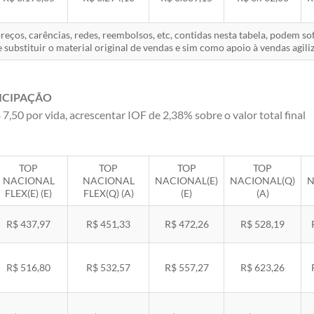
eços, carências, redes, reembolsos, etc, contidas nesta tabela, podem s
 substituir o material original de vendas e sim como apoio à vendas agiliz
ICIPAÇÃO
 7,50 por vida, acrescentar IOF de 2,38% sobre o valor total final
TOP
TOP
TOP
TOP
NACIONAL
NACIONAL
NACIONAL(E)
NACIONAL(Q)
N
FLEX(E) (E)
FLEX(Q) (A)
(E)
(A)
R$ 437,97
R$ 451,33
R$ 472,26
R$ 528,19
R$ 516,80
R$ 532,57
R$ 557,27
R$ 623,26