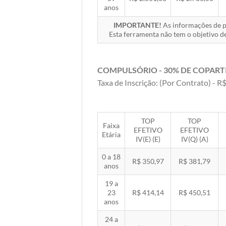
anos
IMPORTANTE!
As informações de pr
Esta ferramenta não tem o objetivo de
COMPULSÓRIO - 30% DE COPART
Taxa de Inscrição: (Por Contrato) - R$
TOP
TOP
Faixa
EFETIVO
EFETIVO
Etária
IV(E) (E)
IV(Q) (A)
0 a 18
R$ 350,97
R$ 381,79
anos
19 a
23
R$ 414,14
R$ 450,51
anos
24 a