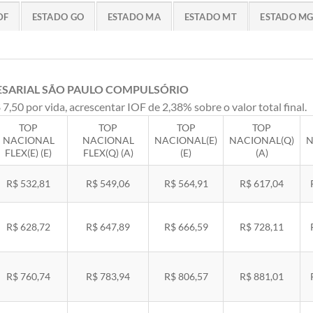
DF
ESTADO GO
ESTADO MA
ESTADO MT
ESTADO M
ESARIAL SÃO PAULO COMPULSÓRIO
 7,50 por vida, acrescentar IOF de 2,38% sobre o valor total final.
TOP
TOP
TOP
TOP
NACIONAL
NACIONAL
NACIONAL(E)
NACIONAL(Q)
N
FLEX(E) (E)
FLEX(Q) (A)
(E)
(A)
R$ 532,81
R$ 549,06
R$ 564,91
R$ 617,04
R$ 628,72
R$ 647,89
R$ 666,59
R$ 728,11
R$ 760,74
R$ 783,94
R$ 806,57
R$ 881,01