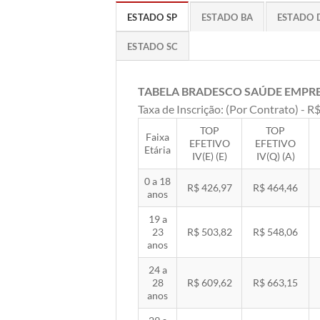
ESTADO SP
ESTADO BA
ESTADO 
ESTADO SC
TABELA BRADESCO SAÚDE EMPR
Taxa de Inscrição: (Por Contrato) - R$
TOP
TOP
Faixa
EFETIVO
EFETIVO
Etária
IV(E) (E)
IV(Q) (A)
0 a 18
R$ 426,97
R$ 464,46
anos
19 a
23
R$ 503,82
R$ 548,06
anos
24 a
28
R$ 609,62
R$ 663,15
anos