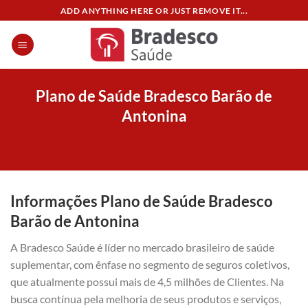
Skip
ADD ANYTHING HERE OR JUST REMOVE IT...
to
content
Plano de Saúde Bradesco Barão de
Antonina
Informações Plano de Saúde Bradesco
Barão de Antonina
A Bradesco Saúde é líder no mercado brasileiro de saúde
suplementar, com ênfase no segmento de seguros coletivos,
que atualmente possui mais de 4,5 milhões de Clientes. Na
busca contínua pela melhoria de seus produtos e serviços,