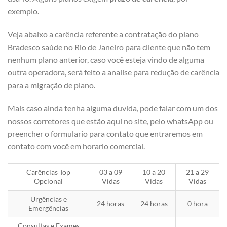
exemplo.
Veja abaixo a carência referente a contratação do plano
Bradesco saúde no Rio de Janeiro para cliente que não tem
nenhum plano anterior, caso você esteja vindo de alguma
outra operadora, será feito a analise para redução de carência
para a migração de plano.
Mais caso ainda tenha alguma duvida, pode falar com um dos
nossos corretores que estão aqui no site, pelo whatsApp ou
preencher o formulario para contato que entraremos em
contato com você em horario comercial.
Carências Top
03 a 09
10 a 20
21 a 29
Opcional
Vidas
Vidas
Vidas
Urgências e
24 horas
24 horas
0 hora
Emergências
Consultas e Exames