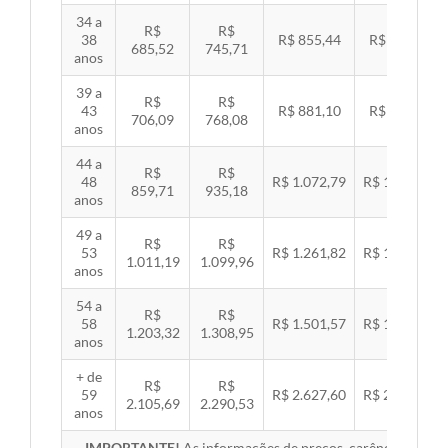
34 a
R$
R$
38
R$ 855,44
R$ 881,54
685,52
745,71
anos
39 a
R$
R$
43
R$ 881,10
R$ 907,99
706,09
768,08
anos
44 a
R$
R$
48
R$ 1.072,79
R$ 1.105,53
859,71
935,18
anos
49 a
R$
R$
53
R$ 1.261,82
R$ 1.300,32
1.011,19
1.099,96
anos
54 a
R$
R$
58
R$ 1.501,57
R$ 1.547,38
1.203,32
1.308,95
anos
+ de
R$
R$
59
R$ 2.627,60
R$ 2.707,76
2.105,69
2.290,53
anos
IMPORTANTE!
As informações de preços, carências, redes,