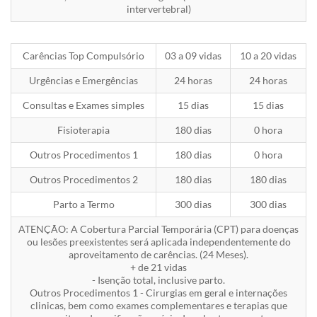
intervertebral)
Carências Top Compulsório
03 a 09 vidas
10 a 20 vidas
Urgências e Emergências
24 horas
24 horas
Consultas e Exames simples
15 dias
15 dias
Fisioterapia
180 dias
0 hora
Outros Procedimentos 1
180 dias
0 hora
Outros Procedimentos 2
180 dias
180 dias
Parto a Termo
300 dias
300 dias
ATENÇÃO: A Cobertura Parcial Temporária (CPT) para doenças
ou lesões preexistentes será aplicada independentemente do
aproveitamento de carências. (24 Meses).
+ de 21 vidas
- Isenção total, inclusive parto.
Outros Procedimentos 1 - Cirurgias em geral e internações
clinicas, bem como exames complementares e terapias que