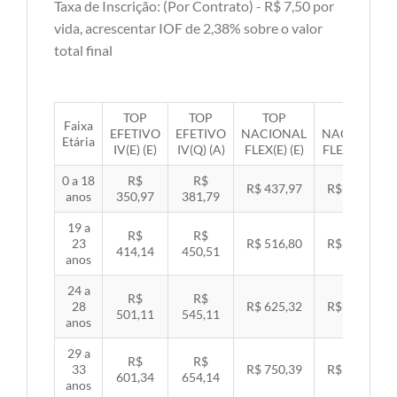
Taxa de Inscrição: (Por Contrato) - R$ 7,50 por
vida, acrescentar IOF de 2,38% sobre o valor
total final
TOP
TOP
TOP
TOP
Faixa
EFETIVO
EFETIVO
NACIONAL
NACIONAL
Etária
IV(E) (E)
IV(Q) (A)
FLEX(E) (E)
FLEX(Q) (A)
0 a 18
R$
R$
R$ 437,97
R$ 451,33
anos
350,97
381,79
19 a
R$
R$
23
R$ 516,80
R$ 532,57
414,14
450,51
anos
24 a
R$
R$
28
R$ 625,32
R$ 644,40
501,11
545,11
anos
29 a
R$
R$
33
R$ 750,39
R$ 773,29
601,34
654,14
anos