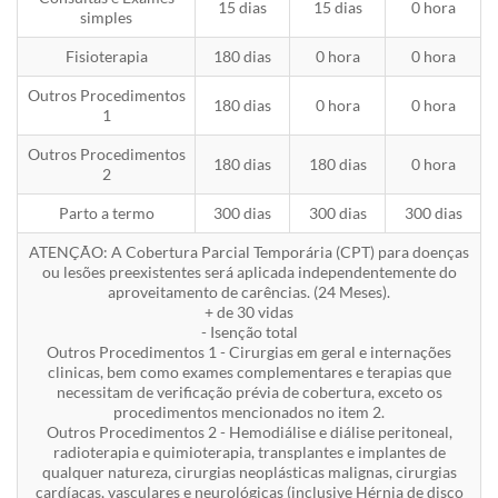
15 dias
15 dias
0 hora
simples
Fisioterapia
180 dias
0 hora
0 hora
Outros Procedimentos
180 dias
0 hora
0 hora
1
Outros Procedimentos
180 dias
180 dias
0 hora
2
Parto a termo
300 dias
300 dias
300 dias
ATENÇÃO: A Cobertura Parcial Temporária (CPT) para doenças
ou lesões preexistentes será aplicada independentemente do
aproveitamento de carências. (24 Meses).
+ de 30 vidas
- Isenção total
Outros Procedimentos 1 - Cirurgias em geral e internações
clinicas, bem como exames complementares e terapias que
necessitam de verificação prévia de cobertura, exceto os
procedimentos mencionados no item 2.
Outros Procedimentos 2 - Hemodiálise e diálise peritoneal,
radioterapia e quimioterapia, transplantes e implantes de
qualquer natureza, cirurgias neoplásticas malignas, cirurgias
cardíacas, vasculares e neurológicas (inclusive Hérnia de disco