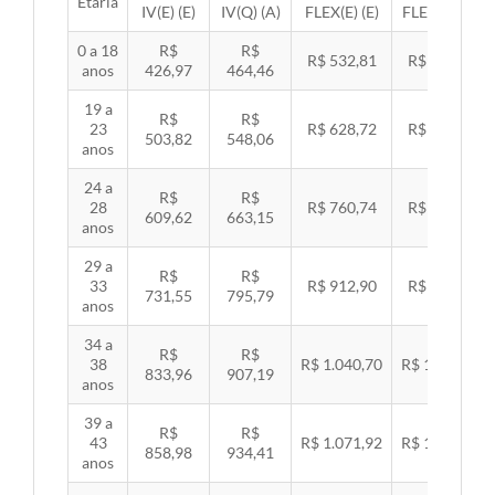
Etária
IV(E) (E)
IV(Q) (A)
FLEX(E) (E)
FLEX(Q) (A)
0 a 18
R$
R$
R$ 532,81
R$ 549,06
anos
426,97
464,46
19 a
R$
R$
23
R$ 628,72
R$ 647,89
503,82
548,06
anos
24 a
R$
R$
28
R$ 760,74
R$ 783,94
609,62
663,15
anos
29 a
R$
R$
33
R$ 912,90
R$ 940,74
731,55
795,79
anos
34 a
R$
R$
38
R$ 1.040,70
R$ 1.072,43
833,96
907,19
anos
39 a
R$
R$
43
R$ 1.071,92
R$ 1.104,60
858,98
934,41
anos