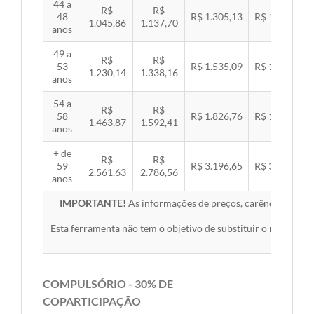
44 a
R$
R$
48
R$ 1.305,13
R$ 1.344,92
1.045,86
1.137,70
anos
49 a
R$
R$
53
R$ 1.535,09
R$ 1.581,89
1.230,14
1.338,16
anos
54 a
R$
R$
58
R$ 1.826,76
R$ 1.882,45
1.463,87
1.592,41
anos
+ de
R$
R$
59
R$ 3.196,65
R$ 3.294,10
2.561,63
2.786,56
anos
IMPORTANTE!
As informações de preços, carências, redes,
Esta ferramenta não tem o objetivo de substituir o material 
COMPULSÓRIO - 30% DE
COPARTICIPAÇÃO