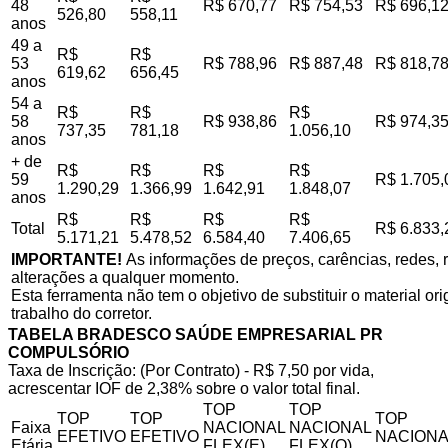
48
R$ 670,77
R$ 754,53
R$ 696,1
526,80
558,11
anos
49 a
R$
R$
53
R$ 788,96
R$ 887,48
R$ 818,7
619,62
656,45
anos
54 a
R$
R$
R$
58
R$ 938,86
R$ 974,3
737,35
781,18
1.056,10
anos
+ de
R$
R$
R$
R$
59
R$ 1.705,
1.290,29
1.366,99
1.642,91
1.848,07
anos
R$
R$
R$
R$
Total
R$ 6.833,
5.171,21
5.478,52
6.584,40
7.406,65
IMPORTANTE!
As informações de preços, carências, redes, r
alterações a qualquer momento.
Esta ferramenta não tem o objetivo de substituir o material o
trabalho do corretor.
TABELA BRADESCO SAÚDE EMPRESARIAL PR
COMPULSÓRIO
Taxa de Inscrição: (Por Contrato) - R$ 7,50 por vida,
acrescentar IOF de 2,38% sobre o valor total final.
TOP
TOP
TOP
TOP
TOP
Faixa
NACIONAL
NACIONAL
EFETIVO
EFETIVO
NACIONA
Etária
FLEX(E)
FLEX(Q)