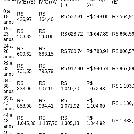
IV(E) (E)
IV(Q) (A)
(E)
(E)
(A)
0 a
R$
R$
18
R$ 532,81
R$ 549,06
R$ 564,9
426,97
464,46
anos
19 a
R$
R$
23
R$ 628,72
R$ 647,89
R$ 666,5
503,82
548,06
anos
24 a
R$
R$
28
R$ 760,74
R$ 783,94
R$ 806,5
609,62
663,15
anos
29 a
R$
R$
33
R$ 912,90
R$ 940,74
R$ 967,8
731,55
795,79
anos
34 a
R$
R$
R$
R$
38
R$ 1.103,
833,96
907,19
1.040,70
1.072,43
anos
39 a
R$
R$
R$
R$
43
R$ 1.136,
858,98
934,41
1.071,92
1.104,60
anos
44 a
R$
R$
R$
R$
48
R$ 1.383,
1.045,86
1.137,70
1.305,13
1.344,92
anos
49 a