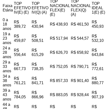
TOP
TOP
TOP
TOP
TOP
Faixa
NACIONAL
NACIONAL
EFETIVO
EFETIVO
IDEAL
Etária
FLEX(E)
FLEX(Q)
IV(E) (E)
IV(Q) (A)
1(E) (E)
(E)
(A)
0 a
R$
R$
R$
18
R$ 438,93
R$ 461,50
389,72
430,94
450,93
anos
19 a
R$
R$
R$
23
R$ 517,94
R$ 544,57
459,87
508,51
532,10
anos
24 a
R$
R$
R$
28
R$ 626,70
R$ 658,92
556,44
615,29
643,84
anos
29 a
R$
R$
R$
33
R$ 752,05
R$ 790,71
667,73
738,35
772,61
anos
34 a
R$
R$
R$
38
R$ 857,33
R$ 901,40
761,21
841,71
880,77
anos
39 a
R$
R$
R$
43
R$ 883,05
R$ 928,44
784,05
866,96
907,19
anos
44 a
R$
R$
R$
R$
R$
48