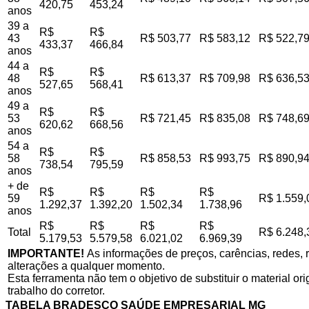
420,75
453,24
anos
39 a
R$
R$
43
R$ 503,77
R$ 583,12
R$ 522,7
433,37
466,84
anos
44 a
R$
R$
48
R$ 613,37
R$ 709,98
R$ 636,5
527,65
568,41
anos
49 a
R$
R$
53
R$ 721,45
R$ 835,08
R$ 748,6
620,62
668,56
anos
54 a
R$
R$
58
R$ 858,53
R$ 993,75
R$ 890,9
738,54
795,59
anos
+ de
R$
R$
R$
R$
59
R$ 1.559,
1.292,37
1.392,20
1.502,34
1.738,96
anos
R$
R$
R$
R$
Total
R$ 6.248,
5.179,53
5.579,58
6.021,02
6.969,39
IMPORTANTE!
As informações de preços, carências, redes, r
alterações a qualquer momento.
Esta ferramenta não tem o objetivo de substituir o material o
trabalho do corretor.
TABELA BRADESCO SAÚDE EMPRESARIAL MG