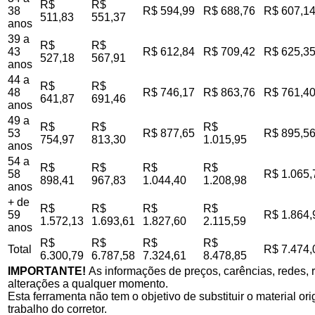
R$
R$
38
R$ 594,99
R$ 688,76
R$ 607,1
511,83
551,37
anos
39 a
R$
R$
43
R$ 612,84
R$ 709,42
R$ 625,3
527,18
567,91
anos
44 a
R$
R$
48
R$ 746,17
R$ 863,76
R$ 761,4
641,87
691,46
anos
49 a
R$
R$
R$
53
R$ 877,65
R$ 895,5
754,97
813,30
1.015,95
anos
54 a
R$
R$
R$
R$
58
R$ 1.065,
898,41
967,83
1.044,40
1.208,98
anos
+ de
R$
R$
R$
R$
59
R$ 1.864,
1.572,13
1.693,61
1.827,60
2.115,59
anos
R$
R$
R$
R$
Total
R$ 7.474,
6.300,79
6.787,58
7.324,61
8.478,85
IMPORTANTE!
As informações de preços, carências, redes, r
alterações a qualquer momento.
Esta ferramenta não tem o objetivo de substituir o material o
trabalho do corretor.