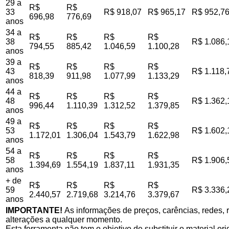
29 a
R$
R$
33
R$ 918,07
R$ 965,17
R$ 952,7
696,98
776,69
anos
34 a
R$
R$
R$
R$
38
R$ 1.086,
794,55
885,42
1.046,59
1.100,28
anos
39 a
R$
R$
R$
R$
43
R$ 1.118,
818,39
911,98
1.077,99
1.133,29
anos
44 a
R$
R$
R$
R$
48
R$ 1.362,
996,44
1.110,39
1.312,52
1.379,85
anos
49 a
R$
R$
R$
R$
53
R$ 1.602,
1.172,01
1.306,04
1.543,79
1.622,98
anos
54 a
R$
R$
R$
R$
58
R$ 1.906,
1.394,69
1.554,19
1.837,11
1.931,35
anos
+ de
R$
R$
R$
R$
59
R$ 3.336,
2.440,57
2.719,68
3.214,76
3.379,67
anos
IMPORTANTE!
As informações de preços, carências, redes, r
alterações a qualquer momento.
Esta ferramenta não tem o objetivo de substituir o material o