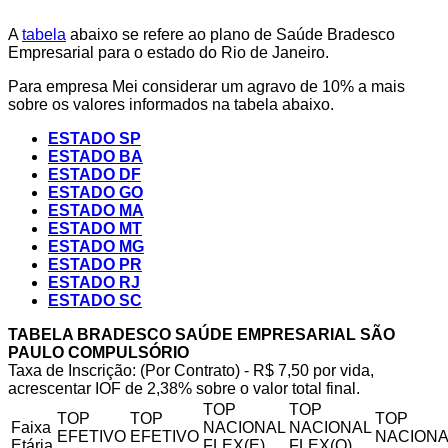
A
tabela
abaixo se refere ao plano de Saúde Bradesco
Empresarial para o estado do Rio de Janeiro.
Para empresa Mei considerar um agravo de 10% a mais
sobre os valores informados na tabela abaixo.
ESTADO SP
ESTADO BA
ESTADO DF
ESTADO GO
ESTADO MA
ESTADO MT
ESTADO MG
ESTADO PR
ESTADO RJ
ESTADO SC
TABELA BRADESCO SAÚDE EMPRESARIAL SÃO
PAULO COMPULSÓRIO
Taxa de Inscrição: (Por Contrato) - R$ 7,50 por vida,
acrescentar IOF de 2,38% sobre o valor total final.
TOP
TOP
TOP
TOP
TOP
Faixa
NACIONAL
NACIONAL
EFETIVO
EFETIVO
NACIONA
Etária
FLEX(E)
FLEX(Q)