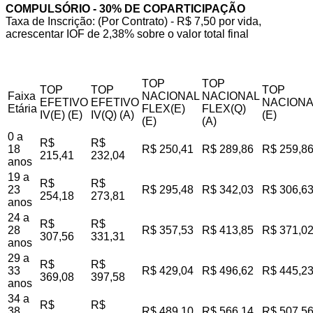
COMPULSÓRIO - 30% DE COPARTICIPAÇÃO
Taxa de Inscrição: (Por Contrato) - R$ 7,50 por vida,
acrescentar IOF de 2,38% sobre o valor total final
TOP
TOP
TOP
TOP
TOP
Faixa
NACIONAL
NACIONAL
EFETIVO
EFETIVO
NACIONA
Etária
FLEX(E)
FLEX(Q)
IV(E) (E)
IV(Q) (A)
(E)
(E)
(A)
0 a
R$
R$
18
R$ 250,41
R$ 289,86
R$ 259,8
215,41
232,04
anos
19 a
R$
R$
23
R$ 295,48
R$ 342,03
R$ 306,6
254,18
273,81
anos
24 a
R$
R$
28
R$ 357,53
R$ 413,85
R$ 371,0
307,56
331,31
anos
29 a
R$
R$
33
R$ 429,04
R$ 496,62
R$ 445,2
369,08
397,58
anos
34 a
R$
R$
38
R$ 489,10
R$ 566,14
R$ 507,5