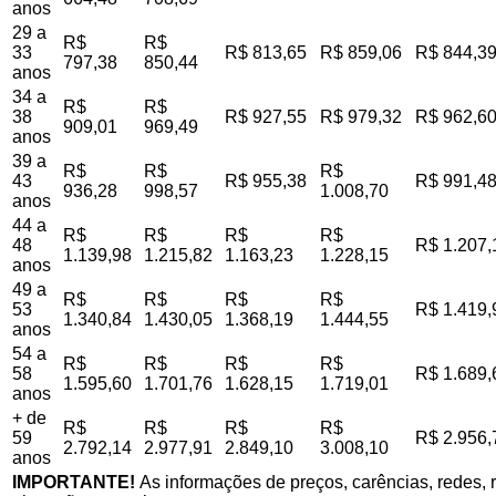
anos
29 a
R$
R$
33
R$ 813,65
R$ 859,06
R$ 844,3
797,38
850,44
anos
34 a
R$
R$
38
R$ 927,55
R$ 979,32
R$ 962,6
909,01
969,49
anos
39 a
R$
R$
R$
43
R$ 955,38
R$ 991,4
936,28
998,57
1.008,70
anos
44 a
R$
R$
R$
R$
48
R$ 1.207,
1.139,98
1.215,82
1.163,23
1.228,15
anos
49 a
R$
R$
R$
R$
53
R$ 1.419,
1.340,84
1.430,05
1.368,19
1.444,55
anos
54 a
R$
R$
R$
R$
58
R$ 1.689,
1.595,60
1.701,76
1.628,15
1.719,01
anos
+ de
R$
R$
R$
R$
59
R$ 2.956,
2.792,14
2.977,91
2.849,10
3.008,10
anos
IMPORTANTE!
As informações de preços, carências, redes, r