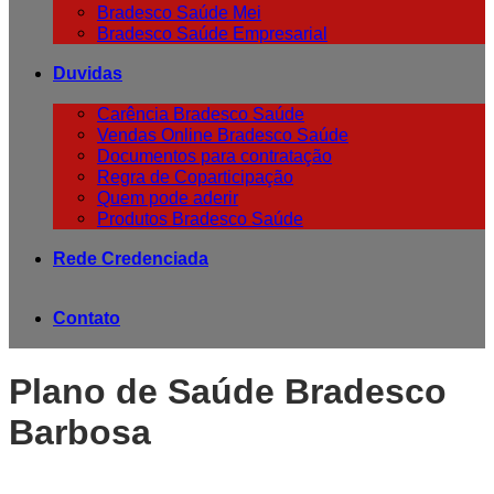
Bradesco Saúde Mei
Bradesco Saúde Empresarial
Duvidas
Carência Bradesco Saúde
Vendas Online Bradesco Saúde
Documentos para contratação
Regra de Coparticipação
Quem pode aderir
Produtos Bradesco Saúde
Rede Credenciada
Contato
Plano de Saúde Bradesco
Barbosa