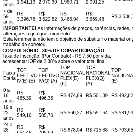
1.941,13
2.070,30
1.980,71
2.091,25
anos
+ de
R$
R$
R$
R$
59
R$ 3.536,
3.396,78
3.622,82
3.466,04
3.659,48
anos
IMPORTANTE!
As informações de preços, carências, redes, r
alterações a qualquer momento.
Esta ferramenta não tem o objetivo de substituir o material o
trabalho do corretor.
COMPULSÓRIO - 30% DE COPARTICIPAÇÃO
Taxa de Inscrição: (Por Contrato) - R$ 7,50 por vida,
acrescentar IOF de 2,38% sobre o valor total final
TOP
TOP
TOP
TOP
TOP
Faixa
NACIONAL
NACIONAL
EFETIVO
EFETIVO
NACIONA
Etária
FLEX(E)
FLEX(Q)
IV(E) (E)
IV(Q) (A)
(E)
(E)
(A)
0 a
R$
R$
18
R$ 474,89
R$ 501,39
R$ 492,8
465,39
496,36
anos
19 a
R$
R$
23
R$ 560,37
R$ 591,64
R$ 581,5
549,16
585,70
anos
24 a
R$
R$
28
R$ 678,04
R$ 715,88
R$ 703,6
664,48
708,69