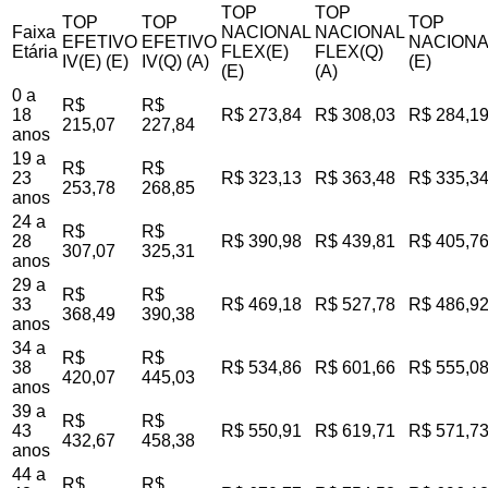
TOP
TOP
TOP
TOP
TOP
Faixa
NACIONAL
NACIONAL
EFETIVO
EFETIVO
NACIONA
Etária
FLEX(E)
FLEX(Q)
IV(E) (E)
IV(Q) (A)
(E)
(E)
(A)
0 a
R$
R$
18
R$ 273,84
R$ 308,03
R$ 284,1
215,07
227,84
anos
19 a
R$
R$
23
R$ 323,13
R$ 363,48
R$ 335,3
253,78
268,85
anos
24 a
R$
R$
28
R$ 390,98
R$ 439,81
R$ 405,7
307,07
325,31
anos
29 a
R$
R$
33
R$ 469,18
R$ 527,78
R$ 486,9
368,49
390,38
anos
34 a
R$
R$
38
R$ 534,86
R$ 601,66
R$ 555,0
420,07
445,03
anos
39 a
R$
R$
43
R$ 550,91
R$ 619,71
R$ 571,7
432,67
458,38
anos
44 a
R$
R$