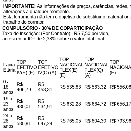
IMPORTANTE!
As informações de preços, carências, redes, r
alterações a qualquer momento.
Esta ferramenta não tem o objetivo de substituir o material o
trabalho do corretor.
COMPULSÓRIO - 30% DE COPARTICIPAÇÃO
Taxa de Inscrição: (Por Contrato) - R$ 7,50 por vida,
acrescentar IOF de 2,38% sobre o valor total final
TOP
TOP
TOP
TOP
TOP
Faixa
NACIONAL
NACIONAL
EFETIVO
EFETIVO
NACIONA
Etária
FLEX(E)
FLEX(Q)
IV(E) (E)
IV(Q) (A)
(E)
(E)
(A)
0 a
R$
R$
18
R$ 535,83
R$ 563,32
R$ 556,0
406,79
453,31
anos
19 a
R$
R$
23
R$ 632,28
R$ 664,72
R$ 656,1
480,01
534,91
anos
24 a
R$
R$
28
R$ 765,05
R$ 804,30
R$ 793,9
580,81
647,24
anos