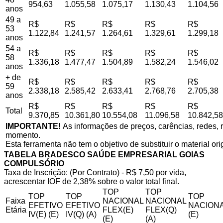
954,63
1.055,58
1.075,17
1.130,43
1.104,56
anos
49 a
R$
R$
R$
R$
R$
53
1.122,84
1.241,57
1.264,61
1.329,61
1.299,18
anos
54 a
R$
R$
R$
R$
R$
58
1.336,18
1.477,47
1.504,89
1.582,24
1.546,02
anos
+ de
R$
R$
R$
R$
R$
59
2.338,18
2.585,42
2.633,41
2.768,76
2.705,38
anos
R$
R$
R$
R$
R$
Total
9.370,85
10.361,80
10.554,08
11.096,58
10.842,58
IMPORTANTE!
As informações de preços, carências, redes, r
momento.
Esta ferramenta não tem o objetivo de substituir o material or
TABELA BRADESCO SAÚDE EMPRESARIAL GOIAS
COMPULSÓRIO
Taxa de Inscrição: (Por Contrato) - R$ 7,50 por vida,
acrescentar IOF de 2,38% sobre o valor total final.
TOP
TOP
TOP
TOP
TOP
Faixa
NACIONAL
NACIONAL
EFETIVO
EFETIVO
NACIONA
Etária
FLEX(E)
FLEX(Q)
IV(E) (E)
IV(Q) (A)
(E)
(E)
(A)