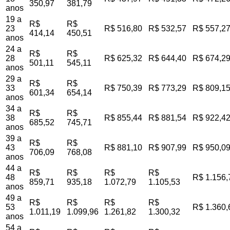
350,97
381,79
anos
19 a
R$
R$
23
R$ 516,80
R$ 532,57
R$ 557,2
414,14
450,51
anos
24 a
R$
R$
28
R$ 625,32
R$ 644,40
R$ 674,2
501,11
545,11
anos
29 a
R$
R$
33
R$ 750,39
R$ 773,29
R$ 809,1
601,34
654,14
anos
34 a
R$
R$
38
R$ 855,44
R$ 881,54
R$ 922,4
685,52
745,71
anos
39 a
R$
R$
43
R$ 881,10
R$ 907,99
R$ 950,0
706,09
768,08
anos
44 a
R$
R$
R$
R$
48
R$ 1.156,
859,71
935,18
1.072,79
1.105,53
anos
49 a
R$
R$
R$
R$
53
R$ 1.360,
1.011,19
1.099,96
1.261,82
1.300,32
anos
54 a