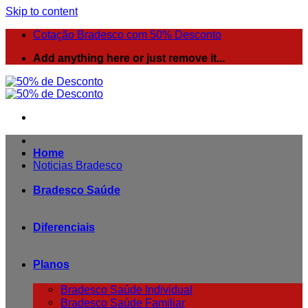
Skip to content
Cotação Bradesco com 50% Desconto
Add anything here or just remove it...
Home
Noticias Bradesco
Bradesco Saúde
Diferenciais
Planos
Bradesco Saúde Individual
Bradesco Saúde Familiar