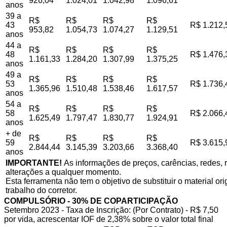
926,04
1.024,01
1.042,98
1.096,61
anos
39 a
R$
R$
R$
R$
43
R$ 1.212,
953,82
1.054,73
1.074,27
1.129,51
anos
44 a
R$
R$
R$
R$
48
R$ 1.476,
1.161,33
1.284,20
1.307,99
1.375,25
anos
49 a
R$
R$
R$
R$
53
R$ 1.736,
1.365,96
1.510,48
1.538,46
1.617,57
anos
54 a
R$
R$
R$
R$
58
R$ 2.066,
1.625,49
1.797,47
1.830,77
1.924,91
anos
+ de
R$
R$
R$
R$
59
R$ 3.615,
2.844,44
3.145,39
3.203,66
3.368,40
anos
IMPORTANTE!
As informações de preços, carências, redes, r
alterações a qualquer momento.
Esta ferramenta não tem o objetivo de substituir o material o
trabalho do corretor.
COMPULSÓRIO - 30% DE COPARTICIPAÇÃO
Setembro 2023 - Taxa de Inscrição: (Por Contrato) - R$ 7,50
por vida, acrescentar IOF de 2,38% sobre o valor total final