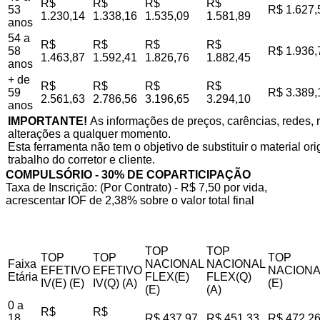
R$
R$
R$
R$
53
R$ 1.627,
1.230,14
1.338,16
1.535,09
1.581,89
anos
54 a
R$
R$
R$
R$
58
R$ 1.936,
1.463,87
1.592,41
1.826,76
1.882,45
anos
+ de
R$
R$
R$
R$
59
R$ 3.389,
2.561,63
2.786,56
3.196,65
3.294,10
anos
IMPORTANTE!
As informações de preços, carências, redes, r
alterações a qualquer momento.
Esta ferramenta não tem o objetivo de substituir o material o
trabalho do corretor e cliente.
COMPULSÓRIO - 30% DE COPARTICIPAÇÃO
Taxa de Inscrição: (Por Contrato) - R$ 7,50 por vida,
acrescentar IOF de 2,38% sobre o valor total final
TOP
TOP
TOP
TOP
TOP
Faixa
NACIONAL
NACIONAL
EFETIVO
EFETIVO
NACIONA
Etária
FLEX(E)
FLEX(Q)
IV(E) (E)
IV(Q) (A)
(E)
(E)
(A)
0 a
R$
R$
18
R$ 437,97
R$ 451,33
R$ 472,2