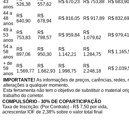
43
R$ 670,23
R$ 753,88
R$ 683,9
526,38
557,62
anos
44 a
R$
R$
48
R$ 816,05
R$ 917,89
R$ 832,6
640,90
678,94
anos
49 a
R$
R$
R$
53
R$ 959,84
R$ 979,4
753,83
798,57
1.079,62
anos
54 a
R$
R$
R$
R$
58
R$ 1.165,
897,06
950,30
1.142,21
1.284,75
anos
+ de
R$
R$
R$
R$
59
R$ 2.039,
1.569,77
1.662,93
1.998,75
2.248,18
anos
IMPORTANTE!
As informações de preços, carências, redes, r
alterações a qualquer momento.
Esta ferramenta não tem o objetivo de substituir o material o
trabalho do corretor.
COMPULSÓRIO - 30% DE COPARTICIPAÇÃO
Taxa de Inscrição: (Por Contrato) - R$ 7,50 por vida,
acrescentar IOF de 2,38% sobre o valor total final