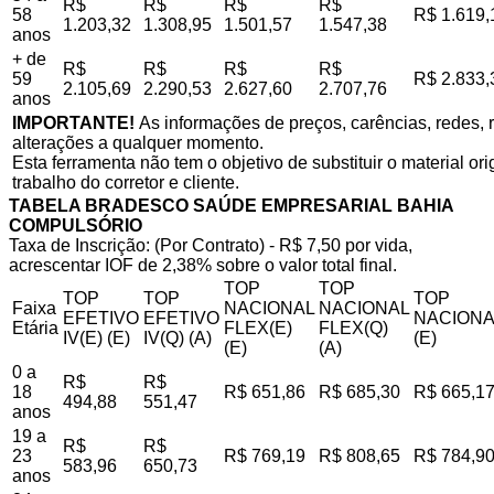
R$
R$
R$
R$
58
R$ 1.619,
1.203,32
1.308,95
1.501,57
1.547,38
anos
+ de
R$
R$
R$
R$
59
R$ 2.833,
2.105,69
2.290,53
2.627,60
2.707,76
anos
IMPORTANTE!
As informações de preços, carências, redes, r
alterações a qualquer momento.
Esta ferramenta não tem o objetivo de substituir o material o
trabalho do corretor e cliente.
TABELA BRADESCO SAÚDE EMPRESARIAL BAHIA
COMPULSÓRIO
Taxa de Inscrição: (Por Contrato) - R$ 7,50 por vida,
acrescentar IOF de 2,38% sobre o valor total final.
TOP
TOP
TOP
TOP
TOP
Faixa
NACIONAL
NACIONAL
EFETIVO
EFETIVO
NACIONA
Etária
FLEX(E)
FLEX(Q)
IV(E) (E)
IV(Q) (A)
(E)
(E)
(A)
0 a
R$
R$
18
R$ 651,86
R$ 685,30
R$ 665,1
494,88
551,47
anos
19 a
R$
R$
23
R$ 769,19
R$ 808,65
R$ 784,9
583,96
650,73
anos