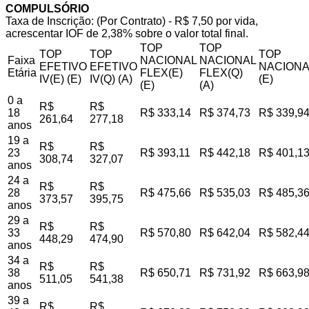
COMPULSÓRIO
Taxa de Inscrição: (Por Contrato) - R$ 7,50 por vida,
acrescentar IOF de 2,38% sobre o valor total final.
TOP
TOP
TOP
TOP
TOP
Faixa
NACIONAL
NACIONAL
EFETIVO
EFETIVO
NACIONA
Etária
FLEX(E)
FLEX(Q)
IV(E) (E)
IV(Q) (A)
(E)
(E)
(A)
0 a
R$
R$
18
R$ 333,14
R$ 374,73
R$ 339,9
261,64
277,18
anos
19 a
R$
R$
23
R$ 393,11
R$ 442,18
R$ 401,1
308,74
327,07
anos
24 a
R$
R$
28
R$ 475,66
R$ 535,03
R$ 485,3
373,57
395,75
anos
29 a
R$
R$
33
R$ 570,80
R$ 642,04
R$ 582,4
448,29
474,90
anos
34 a
R$
R$
38
R$ 650,71
R$ 731,92
R$ 663,9
511,05
541,38
anos
39 a
R$
R$