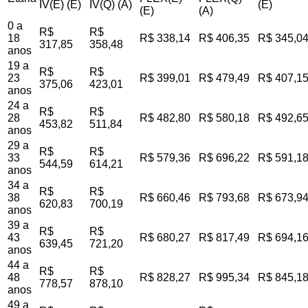
IV(E) (E)
IV(Q) (A)
(E)
(E)
(A)
0 a
R$
R$
18
R$ 338,14
R$ 406,35
R$ 345,0
317,85
358,48
anos
19 a
R$
R$
23
R$ 399,01
R$ 479,49
R$ 407,1
375,06
423,01
anos
24 a
R$
R$
28
R$ 482,80
R$ 580,18
R$ 492,6
453,82
511,84
anos
29 a
R$
R$
33
R$ 579,36
R$ 696,22
R$ 591,1
544,59
614,21
anos
34 a
R$
R$
38
R$ 660,46
R$ 793,68
R$ 673,9
620,83
700,19
anos
39 a
R$
R$
43
R$ 680,27
R$ 817,49
R$ 694,1
639,45
721,20
anos
44 a
R$
R$
48
R$ 828,27
R$ 995,34
R$ 845,1
778,57
878,10
anos
49 a