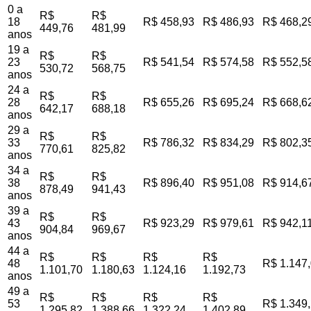
0 a
R$
R$
18
R$ 458,93
R$ 486,93
R$ 468,2
449,76
481,99
anos
19 a
R$
R$
23
R$ 541,54
R$ 574,58
R$ 552,5
530,72
568,75
anos
24 a
R$
R$
28
R$ 655,26
R$ 695,24
R$ 668,6
642,17
688,18
anos
29 a
R$
R$
33
R$ 786,32
R$ 834,29
R$ 802,3
770,61
825,82
anos
34 a
R$
R$
38
R$ 896,40
R$ 951,08
R$ 914,6
878,49
941,43
anos
39 a
R$
R$
43
R$ 923,29
R$ 979,61
R$ 942,1
904,84
969,67
anos
44 a
R$
R$
R$
R$
48
R$ 1.147
1.101,70
1.180,63
1.124,16
1.192,73
anos
49 a
R$
R$
R$
R$
53
R$ 1.349
1.295,82
1.388,66
1.322,24
1.402,89