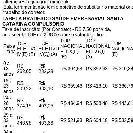
alterações a qualquer momento.
Esta ferramenta não tem o objetivo de substituir o material o
trabalho do corretor.
TABELA BRADESCO SAÚDE EMPRESARIAL SANTA
CATARINA COMPULSÓRIO
Taxa de Inscrição: (Por Contrato) - R$ 7,50 por vida,
acrescentar IOF de 2,38% sobre o valor total final.
TOP
TOP
TOP
TOP
TOP
Faixa
NACIONAL
NACIONAL
EFETIVO
EFETIVO
NACIONA
Etária
FLEX(E)
FLEX(Q)
IV(E) (E)
IV(Q) (A)
(E)
(E)
(A)
0 a
R$
R$
18
R$ 304,63
R$ 352,63
R$ 310,8
262,05
282,29
anos
19 a
R$
R$
23
R$ 359,46
R$ 416,10
R$ 366,7
309,22
333,10
anos
24 a
R$
R$
28
R$ 434,94
R$ 503,48
R$ 443,8
374,15
403,05
anos
29 a
R$
R$
33
R$ 521,93
R$ 604,18
R$ 532,5
448,98
483,66
anos
34 a