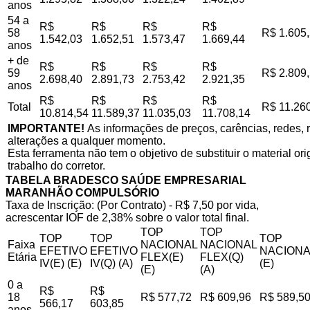
anos
54 a
R$
R$
R$
R$
58
R$ 1.605
1.542,03
1.652,51
1.573,47
1.669,44
anos
+ de
R$
R$
R$
R$
59
R$ 2.809
2.698,40
2.891,73
2.753,42
2.921,35
anos
R$
R$
R$
R$
Total
R$ 11.26
10.814,54
11.589,37
11.035,03
11.708,14
IMPORTANTE!
As informações de preços, carências, redes, r
alterações a qualquer momento.
Esta ferramenta não tem o objetivo de substituir o material o
trabalho do corretor.
TABELA BRADESCO SAÚDE EMPRESARIAL
MARANHÃO COMPULSÓRIO
Taxa de Inscrição: (Por Contrato) - R$ 7,50 por vida,
acrescentar IOF de 2,38% sobre o valor total final.
TOP
TOP
TOP
TOP
TOP
Faixa
NACIONAL
NACIONAL
EFETIVO
EFETIVO
NACIONA
Etária
FLEX(E)
FLEX(Q)
IV(E) (E)
IV(Q) (A)
(E)
(E)
(A)
0 a
R$
R$
18
R$ 577,72
R$ 609,96
R$ 589,5
566,17
603,85
anos