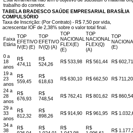
trabalho do corretor.
TABELA BRADESCO SAÚDE EMPRESARIAL BRASÍLIA
COMPULSÓRIO
Taxa de Inscrição: (Por Contrato) - R$ 7,50 por vida,
acrescentar IOF de 2,38% sobre o valor total final.
TOP
TOP
TOP
TOP
TOP
Faixa
NACIONAL
NACIONAL
EFETIVO
EFETIVO
NACIONA
Etária
FLEX(E)
FLEX(Q)
IV(E) (E)
IV(Q) (A)
(E)
(E)
(A)
0 a
R$
R$
18
R$ 533,98
R$ 561,44
R$ 602,7
474,11
524,26
anos
19 a
R$
R$
23
R$ 630,10
R$ 662,50
R$ 711,20
559,45
618,63
anos
24 a
R$
R$
28
R$ 762,41
R$ 801,62
R$ 860,5
676,93
748,54
anos
29 a
R$
R$
33
R$ 914,90
R$ 961,95
R$ 1.032,
812,32
898,26
anos
34 a
R$
R$
R$
R$
38
R$ 1.177,