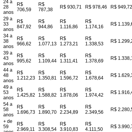
24 a
R$
R$
28
R$ 930,71
R$ 978,46
R$ 949,7
706,59
787,38
anos
29 a
R$
R$
R$
R$
33
R$ 1.139,
847,92
944,86
1.116,86
1.174,16
anos
34 a
R$
R$
R$
R$
38
R$ 1.299,
966,62
1.077,13
1.273,21
1.338,53
anos
39 a
R$
R$
R$
R$
43
R$ 1.338,
995,62
1.109,44
1.311,41
1.378,69
anos
44 a
R$
R$
R$
R$
48
R$ 1.629,
1.212,23
1.350,81
1.596,72
1.678,64
anos
49 a
R$
R$
R$
R$
53
R$ 1.916,
1.425,82
1.588,82
1.878,06
1.974,42
anos
54 a
R$
R$
R$
R$
58
R$ 2.280,
1.696,73
1.890,70
2.234,89
2.349,56
anos
+ de
R$
R$
R$
R$
59
R$ 3.990,
2.969,11
3.308,54
3.910,83
4.111,50
anos