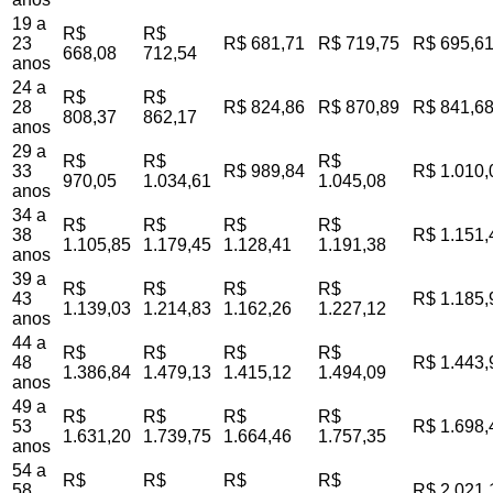
19 a
R$
R$
23
R$ 681,71
R$ 719,75
R$ 695,6
668,08
712,54
anos
24 a
R$
R$
28
R$ 824,86
R$ 870,89
R$ 841,6
808,37
862,17
anos
29 a
R$
R$
R$
33
R$ 989,84
R$ 1.010,
970,05
1.034,61
1.045,08
anos
34 a
R$
R$
R$
R$
38
R$ 1.151,
1.105,85
1.179,45
1.128,41
1.191,38
anos
39 a
R$
R$
R$
R$
43
R$ 1.185,
1.139,03
1.214,83
1.162,26
1.227,12
anos
44 a
R$
R$
R$
R$
48
R$ 1.443,
1.386,84
1.479,13
1.415,12
1.494,09
anos
49 a
R$
R$
R$
R$
53
R$ 1.698,
1.631,20
1.739,75
1.664,46
1.757,35
anos
54 a
R$
R$
R$
R$
58
R$ 2.021,