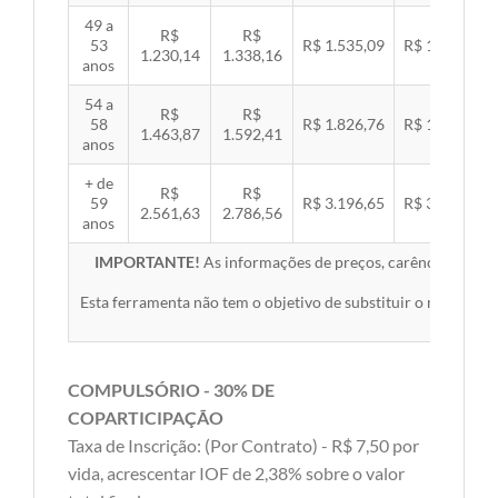
49 a
R$
R$
53
R$ 1.535,09
R$ 1.581,89
1.230,14
1.338,16
anos
54 a
R$
R$
58
R$ 1.826,76
R$ 1.882,45
1.463,87
1.592,41
anos
+ de
R$
R$
59
R$ 3.196,65
R$ 3.294,10
2.561,63
2.786,56
anos
IMPORTANTE!
As informações de preços, carências, redes,
Esta ferramenta não tem o objetivo de substituir o material 
COMPULSÓRIO - 30% DE
COPARTICIPAÇÃO
Taxa de Inscrição: (Por Contrato) - R$ 7,50 por
vida, acrescentar IOF de 2,38% sobre o valor