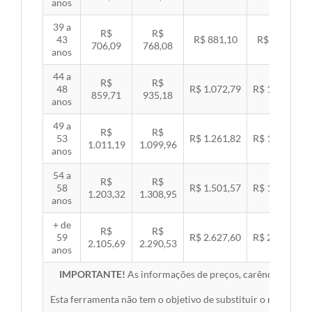
anos
39 a
R$
R$
43
R$ 881,10
R$ 907,99
706,09
768,08
anos
44 a
R$
R$
48
R$ 1.072,79
R$ 1.105,53
859,71
935,18
anos
49 a
R$
R$
53
R$ 1.261,82
R$ 1.300,32
1.011,19
1.099,96
anos
54 a
R$
R$
58
R$ 1.501,57
R$ 1.547,38
1.203,32
1.308,95
anos
+ de
R$
R$
59
R$ 2.627,60
R$ 2.707,76
2.105,69
2.290,53
anos
IMPORTANTE!
As informações de preços, carências, redes,
Esta ferramenta não tem o objetivo de substituir o material 