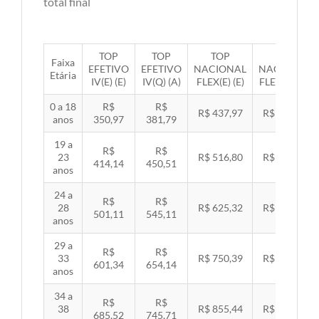
total final
TOP
TOP
TOP
TOP
Faixa
EFETIVO
EFETIVO
NACIONAL
NACIONAL
Etária
IV(E) (E)
IV(Q) (A)
FLEX(E) (E)
FLEX(Q) (A)
0 a 18
R$
R$
R$ 437,97
R$ 451,33
anos
350,97
381,79
19 a
R$
R$
23
R$ 516,80
R$ 532,57
414,14
450,51
anos
24 a
R$
R$
28
R$ 625,32
R$ 644,40
501,11
545,11
anos
29 a
R$
R$
33
R$ 750,39
R$ 773,29
601,34
654,14
anos
34 a
R$
R$
38
R$ 855,44
R$ 881,54
685,52
745,71