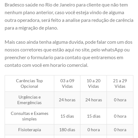
Bradesco saúde no Rio de Janeiro para cliente que não tem
nenhum plano anterior, caso você esteja vindo de alguma
outra operadora, será feito a analise para redução de carência
para a migração de plano.
Mais caso ainda tenha alguma duvida, pode falar com um dos
nossos corretores que estão aqui no site, pelo whatsApp ou
preencher o formulario para contato que entraremos em
contato com você em horario comercial.
Carências Top
03 a 09
10 a 20
21 a 29
Opcional
Vidas
Vidas
Vidas
Urgências e
24 horas
24 horas
0 hora
Emergências
Consultas e Exames
15 dias
15 dias
0 hora
simples
Fisioterapia
180 dias
0 hora
0 hora