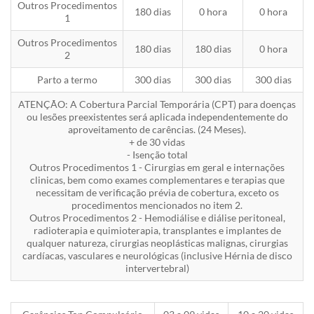
Outros Procedimentos
180 dias
0 hora
0 hora
1
Outros Procedimentos
180 dias
180 dias
0 hora
2
Parto a termo
300 dias
300 dias
300 dias
ATENÇÃO: A Cobertura Parcial Temporária (CPT) para doenças
ou lesões preexistentes será aplicada independentemente do
aproveitamento de carências. (24 Meses).
+ de 30 vidas
- Isenção total
Outros Procedimentos 1 - Cirurgias em geral e internações
clinicas, bem como exames complementares e terapias que
necessitam de verificação prévia de cobertura, exceto os
procedimentos mencionados no item 2.
Outros Procedimentos 2 - Hemodiálise e diálise peritoneal,
radioterapia e quimioterapia, transplantes e implantes de
qualquer natureza, cirurgias neoplásticas malignas, cirurgias
cardíacas, vasculares e neurológicas (inclusive Hérnia de disco
intervertebral)