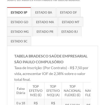
ESTADO SP
ESTADO BA
ESTADO DF
ESTADO GO
ESTADO MA
ESTADO MT
ESTADO MG
ESTADO PR
ESTADO RJ
ESTADO SC
TABELA BRADESCO SAÚDE EMPRESARIAL
SÃO PAULO COMPULSÓRIO
Taxa de Inscrição: (Por Contrato) - R$ 7,50 por
vida, acrescentar IOF de 2,38% sobre o valor
total final.
TOP
TOP
TOP
TOP
Faixa
EFETIVO
EFETIVO
NACIONAL
NACIONAL
Etária
IV(E) (E)
IV(Q) (A)
FLEX(E) (E)
FLEX(Q) (A)
0 a 18
R$
R$