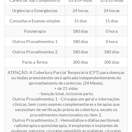
Carências Top Compulsório
03 a 09 vidas
10 a 20 vidas
Urgências e Emergências
24 horas
24 horas
Consultas e Exames simples
15 dias
15 dias
Fisioterapia
180 dias
0 hora
Outros Procedimentos 1
180 dias
0 hora
Outros Procedimentos 2
180 dias
180 dias
Parto a Termo
300 dias
300 dias
ATENÇÃO: A Cobertura Parcial Temporária (CPT) para doenças
ou lesões preexistentes será aplicada independentemente do
aproveitamento de carências. (24 Meses).
+ de 21 vidas
- Isenção total, inclusive parto.
Outros Procedimentos 1 - Cirurgias em geral e internações
clinicas, bem como exames complementares e terapias que
necessitam de verificação prévia de cobertura, exceto os
procedimentos mencionados no item 2.
Outros Procedimentos 2 - Hemodiálise e diálise peritoneal,
radioterapia e quimioterapia, transplantes e implantes de
qualquer natureza, cirurgias neoplásticas malignas, cirurgias