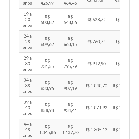
R$ 532,81
R$ 549,06
anos
426,97
464,46
19 a
R$
R$
23
R$ 628,72
R$ 647,89
503,82
548,06
anos
24 a
R$
R$
28
R$ 760,74
R$ 783,94
609,62
663,15
anos
29 a
R$
R$
33
R$ 912,90
R$ 940,74
731,55
795,79
anos
34 a
R$
R$
38
R$ 1.040,70
R$ 1.072,43
833,96
907,19
anos
39 a
R$
R$
43
R$ 1.071,92
R$ 1.104,60
858,98
934,41
anos
44 a
R$
R$
48
R$ 1.305,13
R$ 1.344,92
1.045,86
1.137,70
anos