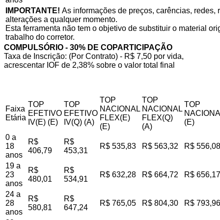
IMPORTANTE!
As informações de preços, carências, redes, r
alterações a qualquer momento.
Esta ferramenta não tem o objetivo de substituir o material o
trabalho do corretor.
COMPULSÓRIO - 30% DE COPARTICIPAÇÃO
Taxa de Inscrição: (Por Contrato) - R$ 7,50 por vida,
acrescentar IOF de 2,38% sobre o valor total final
TOP
TOP
TOP
TOP
TOP
Faixa
NACIONAL
NACIONAL
EFETIVO
EFETIVO
NACIONA
Etária
FLEX(E)
FLEX(Q)
IV(E) (E)
IV(Q) (A)
(E)
(E)
(A)
0 a
R$
R$
18
R$ 535,83
R$ 563,32
R$ 556,0
406,79
453,31
anos
19 a
R$
R$
23
R$ 632,28
R$ 664,72
R$ 656,1
480,01
534,91
anos
24 a
R$
R$
28
R$ 765,05
R$ 804,30
R$ 793,9
580,81
647,24
anos