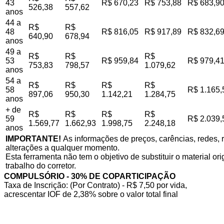
43
R$ 670,23
R$ 753,88
R$ 683,9
526,38
557,62
anos
44 a
R$
R$
48
R$ 816,05
R$ 917,89
R$ 832,6
640,90
678,94
anos
49 a
R$
R$
R$
53
R$ 959,84
R$ 979,4
753,83
798,57
1.079,62
anos
54 a
R$
R$
R$
R$
58
R$ 1.165,
897,06
950,30
1.142,21
1.284,75
anos
+ de
R$
R$
R$
R$
59
R$ 2.039,
1.569,77
1.662,93
1.998,75
2.248,18
anos
IMPORTANTE!
As informações de preços, carências, redes, r
alterações a qualquer momento.
Esta ferramenta não tem o objetivo de substituir o material o
trabalho do corretor.
COMPULSÓRIO - 30% DE COPARTICIPAÇÃO
Taxa de Inscrição: (Por Contrato) - R$ 7,50 por vida,
acrescentar IOF de 2,38% sobre o valor total final