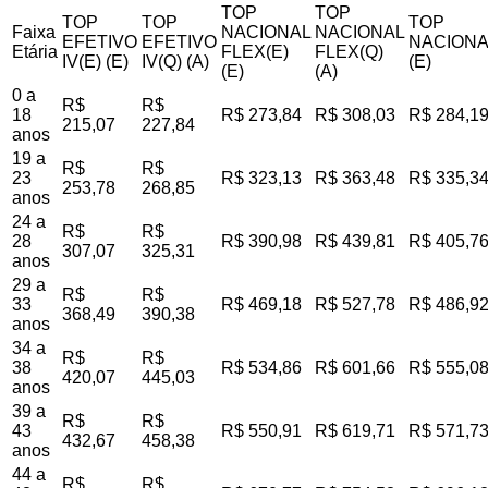
TOP
TOP
TOP
TOP
TOP
Faixa
NACIONAL
NACIONAL
EFETIVO
EFETIVO
NACIONA
Etária
FLEX(E)
FLEX(Q)
IV(E) (E)
IV(Q) (A)
(E)
(E)
(A)
0 a
R$
R$
18
R$ 273,84
R$ 308,03
R$ 284,1
215,07
227,84
anos
19 a
R$
R$
23
R$ 323,13
R$ 363,48
R$ 335,3
253,78
268,85
anos
24 a
R$
R$
28
R$ 390,98
R$ 439,81
R$ 405,7
307,07
325,31
anos
29 a
R$
R$
33
R$ 469,18
R$ 527,78
R$ 486,9
368,49
390,38
anos
34 a
R$
R$
38
R$ 534,86
R$ 601,66
R$ 555,0
420,07
445,03
anos
39 a
R$
R$
43
R$ 550,91
R$ 619,71
R$ 571,7
432,67
458,38
anos
44 a
R$
R$