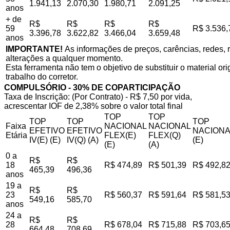
1.941,13
2.070,30
1.980,71
2.091,25
anos
+ de
R$
R$
R$
R$
59
R$ 3.536,
3.396,78
3.622,82
3.466,04
3.659,48
anos
IMPORTANTE!
As informações de preços, carências, redes, r
alterações a qualquer momento.
Esta ferramenta não tem o objetivo de substituir o material o
trabalho do corretor.
COMPULSÓRIO - 30% DE COPARTICIPAÇÃO
Taxa de Inscrição: (Por Contrato) - R$ 7,50 por vida,
acrescentar IOF de 2,38% sobre o valor total final
TOP
TOP
TOP
TOP
TOP
Faixa
NACIONAL
NACIONAL
EFETIVO
EFETIVO
NACIONA
Etária
FLEX(E)
FLEX(Q)
IV(E) (E)
IV(Q) (A)
(E)
(E)
(A)
0 a
R$
R$
18
R$ 474,89
R$ 501,39
R$ 492,8
465,39
496,36
anos
19 a
R$
R$
23
R$ 560,37
R$ 591,64
R$ 581,5
549,16
585,70
anos
24 a
R$
R$
28
R$ 678,04
R$ 715,88
R$ 703,6
664,48
708,69