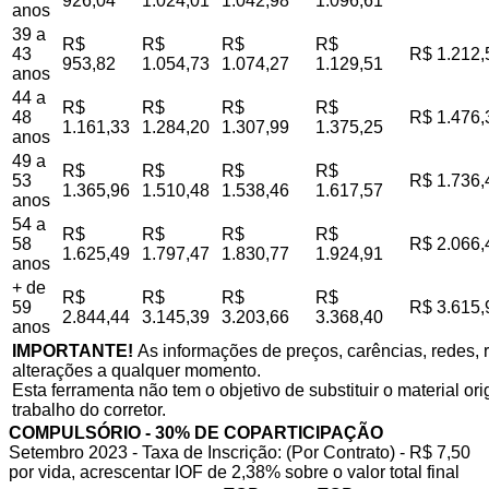
926,04
1.024,01
1.042,98
1.096,61
anos
39 a
R$
R$
R$
R$
43
R$ 1.212,
953,82
1.054,73
1.074,27
1.129,51
anos
44 a
R$
R$
R$
R$
48
R$ 1.476,
1.161,33
1.284,20
1.307,99
1.375,25
anos
49 a
R$
R$
R$
R$
53
R$ 1.736,
1.365,96
1.510,48
1.538,46
1.617,57
anos
54 a
R$
R$
R$
R$
58
R$ 2.066,
1.625,49
1.797,47
1.830,77
1.924,91
anos
+ de
R$
R$
R$
R$
59
R$ 3.615,
2.844,44
3.145,39
3.203,66
3.368,40
anos
IMPORTANTE!
As informações de preços, carências, redes, r
alterações a qualquer momento.
Esta ferramenta não tem o objetivo de substituir o material o
trabalho do corretor.
COMPULSÓRIO - 30% DE COPARTICIPAÇÃO
Setembro 2023 - Taxa de Inscrição: (Por Contrato) - R$ 7,50
por vida, acrescentar IOF de 2,38% sobre o valor total final