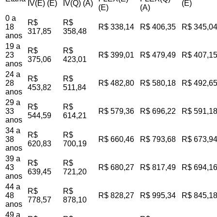
IV(E) (E)
IV(Q) (A)
(E)
(E)
(A)
0 a
R$
R$
18
R$ 338,14
R$ 406,35
R$ 345,0
317,85
358,48
anos
19 a
R$
R$
23
R$ 399,01
R$ 479,49
R$ 407,1
375,06
423,01
anos
24 a
R$
R$
28
R$ 482,80
R$ 580,18
R$ 492,6
453,82
511,84
anos
29 a
R$
R$
33
R$ 579,36
R$ 696,22
R$ 591,1
544,59
614,21
anos
34 a
R$
R$
38
R$ 660,46
R$ 793,68
R$ 673,9
620,83
700,19
anos
39 a
R$
R$
43
R$ 680,27
R$ 817,49
R$ 694,1
639,45
721,20
anos
44 a
R$
R$
48
R$ 828,27
R$ 995,34
R$ 845,1
778,57
878,10
anos
49 a