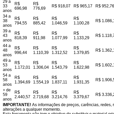
29 a
R$
R$
33
R$ 918,07
R$ 965,17
R$ 952,7
696,98
776,69
anos
34 a
R$
R$
R$
R$
38
R$ 1.086,
794,55
885,42
1.046,59
1.100,28
anos
39 a
R$
R$
R$
R$
43
R$ 1.118,
818,39
911,98
1.077,99
1.133,29
anos
44 a
R$
R$
R$
R$
48
R$ 1.362,
996,44
1.110,39
1.312,52
1.379,85
anos
49 a
R$
R$
R$
R$
53
R$ 1.602,
1.172,01
1.306,04
1.543,79
1.622,98
anos
54 a
R$
R$
R$
R$
58
R$ 1.906,
1.394,69
1.554,19
1.837,11
1.931,35
anos
+ de
R$
R$
R$
R$
59
R$ 3.336,
2.440,57
2.719,68
3.214,76
3.379,67
anos
IMPORTANTE!
As informações de preços, carências, redes, r
alterações a qualquer momento.
Esta ferramenta não tem o objetivo de substituir o material o