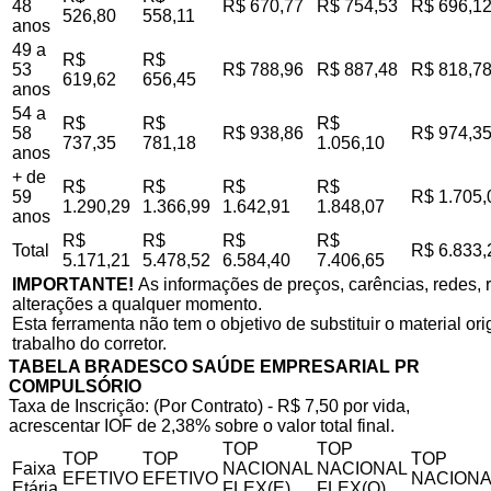
48
R$ 670,77
R$ 754,53
R$ 696,1
526,80
558,11
anos
49 a
R$
R$
53
R$ 788,96
R$ 887,48
R$ 818,7
619,62
656,45
anos
54 a
R$
R$
R$
58
R$ 938,86
R$ 974,3
737,35
781,18
1.056,10
anos
+ de
R$
R$
R$
R$
59
R$ 1.705,
1.290,29
1.366,99
1.642,91
1.848,07
anos
R$
R$
R$
R$
Total
R$ 6.833,
5.171,21
5.478,52
6.584,40
7.406,65
IMPORTANTE!
As informações de preços, carências, redes, r
alterações a qualquer momento.
Esta ferramenta não tem o objetivo de substituir o material o
trabalho do corretor.
TABELA BRADESCO SAÚDE EMPRESARIAL PR
COMPULSÓRIO
Taxa de Inscrição: (Por Contrato) - R$ 7,50 por vida,
acrescentar IOF de 2,38% sobre o valor total final.
TOP
TOP
TOP
TOP
TOP
Faixa
NACIONAL
NACIONAL
EFETIVO
EFETIVO
NACIONA
Etária
FLEX(E)
FLEX(Q)