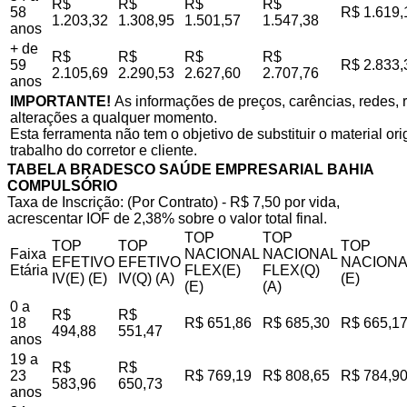
R$
R$
R$
R$
58
R$ 1.619,
1.203,32
1.308,95
1.501,57
1.547,38
anos
+ de
R$
R$
R$
R$
59
R$ 2.833,
2.105,69
2.290,53
2.627,60
2.707,76
anos
IMPORTANTE!
As informações de preços, carências, redes, r
alterações a qualquer momento.
Esta ferramenta não tem o objetivo de substituir o material o
trabalho do corretor e cliente.
TABELA BRADESCO SAÚDE EMPRESARIAL BAHIA
COMPULSÓRIO
Taxa de Inscrição: (Por Contrato) - R$ 7,50 por vida,
acrescentar IOF de 2,38% sobre o valor total final.
TOP
TOP
TOP
TOP
TOP
Faixa
NACIONAL
NACIONAL
EFETIVO
EFETIVO
NACIONA
Etária
FLEX(E)
FLEX(Q)
IV(E) (E)
IV(Q) (A)
(E)
(E)
(A)
0 a
R$
R$
18
R$ 651,86
R$ 685,30
R$ 665,1
494,88
551,47
anos
19 a
R$
R$
23
R$ 769,19
R$ 808,65
R$ 784,9
583,96
650,73
anos