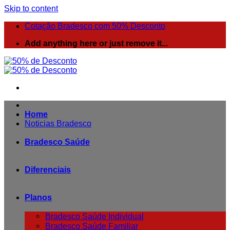
Skip to content
Cotação Bradesco com 50% Desconto
Add anything here or just remove it...
Home
Noticias Bradesco
Bradesco Saúde
Diferenciais
Planos
Bradesco Saúde Individual
Bradesco Saúde Familiar