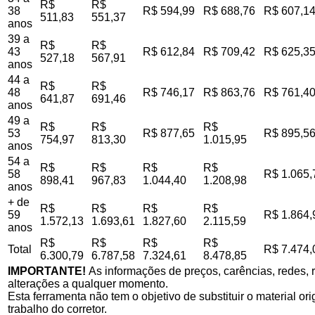
R$
R$
38
R$ 594,99
R$ 688,76
R$ 607,1
511,83
551,37
anos
39 a
R$
R$
43
R$ 612,84
R$ 709,42
R$ 625,3
527,18
567,91
anos
44 a
R$
R$
48
R$ 746,17
R$ 863,76
R$ 761,4
641,87
691,46
anos
49 a
R$
R$
R$
53
R$ 877,65
R$ 895,5
754,97
813,30
1.015,95
anos
54 a
R$
R$
R$
R$
58
R$ 1.065,
898,41
967,83
1.044,40
1.208,98
anos
+ de
R$
R$
R$
R$
59
R$ 1.864,
1.572,13
1.693,61
1.827,60
2.115,59
anos
R$
R$
R$
R$
Total
R$ 7.474,
6.300,79
6.787,58
7.324,61
8.478,85
IMPORTANTE!
As informações de preços, carências, redes, r
alterações a qualquer momento.
Esta ferramenta não tem o objetivo de substituir o material o
trabalho do corretor.