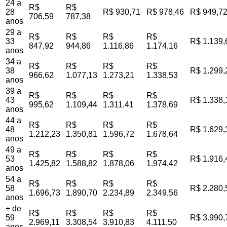
24 a
R$
R$
28
R$ 930,71
R$ 978,46
R$ 949,7
706,59
787,38
anos
29 a
R$
R$
R$
R$
33
R$ 1.139,
847,92
944,86
1.116,86
1.174,16
anos
34 a
R$
R$
R$
R$
38
R$ 1.299,
966,62
1.077,13
1.273,21
1.338,53
anos
39 a
R$
R$
R$
R$
43
R$ 1.338,
995,62
1.109,44
1.311,41
1.378,69
anos
44 a
R$
R$
R$
R$
48
R$ 1.629,
1.212,23
1.350,81
1.596,72
1.678,64
anos
49 a
R$
R$
R$
R$
53
R$ 1.916,
1.425,82
1.588,82
1.878,06
1.974,42
anos
54 a
R$
R$
R$
R$
58
R$ 2.280,
1.696,73
1.890,70
2.234,89
2.349,56
anos
+ de
R$
R$
R$
R$
59
R$ 3.990,
2.969,11
3.308,54
3.910,83
4.111,50
anos