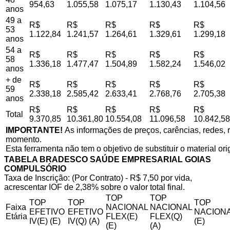
954,63
1.055,58
1.075,17
1.130,43
1.104,56
anos
49 a
R$
R$
R$
R$
R$
53
1.122,84
1.241,57
1.264,61
1.329,61
1.299,18
anos
54 a
R$
R$
R$
R$
R$
58
1.336,18
1.477,47
1.504,89
1.582,24
1.546,02
anos
+ de
R$
R$
R$
R$
R$
59
2.338,18
2.585,42
2.633,41
2.768,76
2.705,38
anos
R$
R$
R$
R$
R$
Total
9.370,85
10.361,80
10.554,08
11.096,58
10.842,58
IMPORTANTE!
As informações de preços, carências, redes, r
momento.
Esta ferramenta não tem o objetivo de substituir o material or
TABELA BRADESCO SAÚDE EMPRESARIAL GOIAS
COMPULSÓRIO
Taxa de Inscrição: (Por Contrato) - R$ 7,50 por vida,
acrescentar IOF de 2,38% sobre o valor total final.
TOP
TOP
TOP
TOP
TOP
Faixa
NACIONAL
NACIONAL
EFETIVO
EFETIVO
NACIONA
Etária
FLEX(E)
FLEX(Q)
IV(E) (E)
IV(Q) (A)
(E)
(E)
(A)