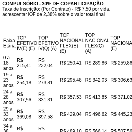
COMPULSÓRIO - 30% DE COPARTICIPAÇÃO
Taxa de Inscrição: (Por Contrato) - R$ 7,50 por vida,
acrescentar IOF de 2,38% sobre o valor total final
TOP
TOP
TOP
TOP
TOP
Faixa
NACIONAL
NACIONAL
EFETIVO
EFETIVO
NACIONA
Etária
FLEX(E)
FLEX(Q)
IV(E) (E)
IV(Q) (A)
(E)
(E)
(A)
0 a
R$
R$
18
R$ 250,41
R$ 289,86
R$ 259,8
215,41
232,04
anos
19 a
R$
R$
23
R$ 295,48
R$ 342,03
R$ 306,6
254,18
273,81
anos
24 a
R$
R$
28
R$ 357,53
R$ 413,85
R$ 371,0
307,56
331,31
anos
29 a
R$
R$
33
R$ 429,04
R$ 496,62
R$ 445,2
369,08
397,58
anos
34 a
R$
R$
38
R$ 489,10
R$ 566,14
R$ 507,5