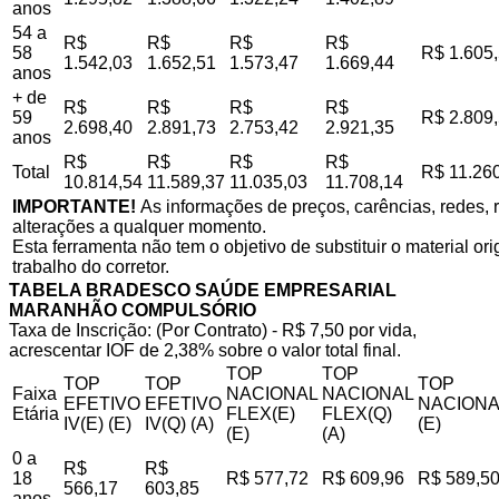
anos
54 a
R$
R$
R$
R$
58
R$ 1.605
1.542,03
1.652,51
1.573,47
1.669,44
anos
+ de
R$
R$
R$
R$
59
R$ 2.809
2.698,40
2.891,73
2.753,42
2.921,35
anos
R$
R$
R$
R$
Total
R$ 11.26
10.814,54
11.589,37
11.035,03
11.708,14
IMPORTANTE!
As informações de preços, carências, redes, r
alterações a qualquer momento.
Esta ferramenta não tem o objetivo de substituir o material o
trabalho do corretor.
TABELA BRADESCO SAÚDE EMPRESARIAL
MARANHÃO COMPULSÓRIO
Taxa de Inscrição: (Por Contrato) - R$ 7,50 por vida,
acrescentar IOF de 2,38% sobre o valor total final.
TOP
TOP
TOP
TOP
TOP
Faixa
NACIONAL
NACIONAL
EFETIVO
EFETIVO
NACIONA
Etária
FLEX(E)
FLEX(Q)
IV(E) (E)
IV(Q) (A)
(E)
(E)
(A)
0 a
R$
R$
18
R$ 577,72
R$ 609,96
R$ 589,5
566,17
603,85
anos