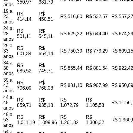
350,97
381,79
anos
19 a
R$
R$
23
R$ 516,80
R$ 532,57
R$ 557,2
414,14
450,51
anos
24 a
R$
R$
28
R$ 625,32
R$ 644,40
R$ 674,2
501,11
545,11
anos
29 a
R$
R$
33
R$ 750,39
R$ 773,29
R$ 809,1
601,34
654,14
anos
34 a
R$
R$
38
R$ 855,44
R$ 881,54
R$ 922,4
685,52
745,71
anos
39 a
R$
R$
43
R$ 881,10
R$ 907,99
R$ 950,0
706,09
768,08
anos
44 a
R$
R$
R$
R$
48
R$ 1.156,
859,71
935,18
1.072,79
1.105,53
anos
49 a
R$
R$
R$
R$
53
R$ 1.360,
1.011,19
1.099,96
1.261,82
1.300,32
anos
54 a