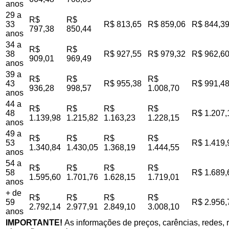
anos
29 a
R$
R$
33
R$ 813,65
R$ 859,06
R$ 844,3
797,38
850,44
anos
34 a
R$
R$
38
R$ 927,55
R$ 979,32
R$ 962,6
909,01
969,49
anos
39 a
R$
R$
R$
43
R$ 955,38
R$ 991,4
936,28
998,57
1.008,70
anos
44 a
R$
R$
R$
R$
48
R$ 1.207,
1.139,98
1.215,82
1.163,23
1.228,15
anos
49 a
R$
R$
R$
R$
53
R$ 1.419,
1.340,84
1.430,05
1.368,19
1.444,55
anos
54 a
R$
R$
R$
R$
58
R$ 1.689,
1.595,60
1.701,76
1.628,15
1.719,01
anos
+ de
R$
R$
R$
R$
59
R$ 2.956,
2.792,14
2.977,91
2.849,10
3.008,10
anos
IMPORTANTE!
As informações de preços, carências, redes, r