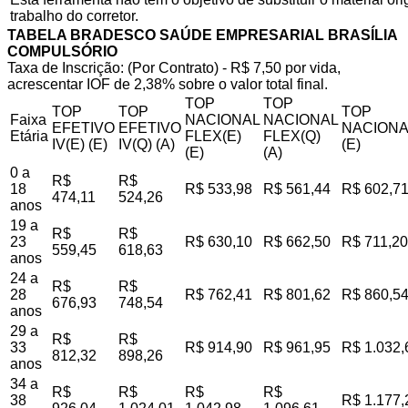
trabalho do corretor.
TABELA BRADESCO SAÚDE EMPRESARIAL BRASÍLIA
COMPULSÓRIO
Taxa de Inscrição: (Por Contrato) - R$ 7,50 por vida,
acrescentar IOF de 2,38% sobre o valor total final.
TOP
TOP
TOP
TOP
TOP
Faixa
NACIONAL
NACIONAL
EFETIVO
EFETIVO
NACIONA
Etária
FLEX(E)
FLEX(Q)
IV(E) (E)
IV(Q) (A)
(E)
(E)
(A)
0 a
R$
R$
18
R$ 533,98
R$ 561,44
R$ 602,7
474,11
524,26
anos
19 a
R$
R$
23
R$ 630,10
R$ 662,50
R$ 711,20
559,45
618,63
anos
24 a
R$
R$
28
R$ 762,41
R$ 801,62
R$ 860,5
676,93
748,54
anos
29 a
R$
R$
33
R$ 914,90
R$ 961,95
R$ 1.032,
812,32
898,26
anos
34 a
R$
R$
R$
R$
38
R$ 1.177,