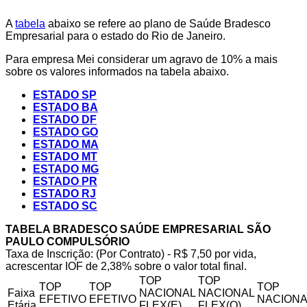
A
tabela
abaixo se refere ao plano de Saúde Bradesco
Empresarial para o estado do Rio de Janeiro.
Para empresa Mei considerar um agravo de 10% a mais
sobre os valores informados na tabela abaixo.
ESTADO SP
ESTADO BA
ESTADO DF
ESTADO GO
ESTADO MA
ESTADO MT
ESTADO MG
ESTADO PR
ESTADO RJ
ESTADO SC
TABELA BRADESCO SAÚDE EMPRESARIAL SÃO
PAULO COMPULSÓRIO
Taxa de Inscrição: (Por Contrato) - R$ 7,50 por vida,
acrescentar IOF de 2,38% sobre o valor total final.
TOP
TOP
TOP
TOP
TOP
Faixa
NACIONAL
NACIONAL
EFETIVO
EFETIVO
NACIONA
Etária
FLEX(E)
FLEX(Q)