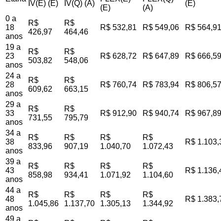
IV(E) (E)
IV(Q) (A)
(E)
(E)
(A)
0 a
R$
R$
18
R$ 532,81
R$ 549,06
R$ 564,9
426,97
464,46
anos
19 a
R$
R$
23
R$ 628,72
R$ 647,89
R$ 666,5
503,82
548,06
anos
24 a
R$
R$
28
R$ 760,74
R$ 783,94
R$ 806,5
609,62
663,15
anos
29 a
R$
R$
33
R$ 912,90
R$ 940,74
R$ 967,8
731,55
795,79
anos
34 a
R$
R$
R$
R$
38
R$ 1.103,
833,96
907,19
1.040,70
1.072,43
anos
39 a
R$
R$
R$
R$
43
R$ 1.136,
858,98
934,41
1.071,92
1.104,60
anos
44 a
R$
R$
R$
R$
48
R$ 1.383,
1.045,86
1.137,70
1.305,13
1.344,92
anos
49 a