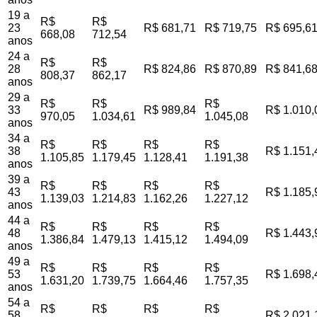
19 a
R$
R$
23
R$ 681,71
R$ 719,75
R$ 695,6
668,08
712,54
anos
24 a
R$
R$
28
R$ 824,86
R$ 870,89
R$ 841,6
808,37
862,17
anos
29 a
R$
R$
R$
33
R$ 989,84
R$ 1.010,
970,05
1.034,61
1.045,08
anos
34 a
R$
R$
R$
R$
38
R$ 1.151,
1.105,85
1.179,45
1.128,41
1.191,38
anos
39 a
R$
R$
R$
R$
43
R$ 1.185,
1.139,03
1.214,83
1.162,26
1.227,12
anos
44 a
R$
R$
R$
R$
48
R$ 1.443,
1.386,84
1.479,13
1.415,12
1.494,09
anos
49 a
R$
R$
R$
R$
53
R$ 1.698,
1.631,20
1.739,75
1.664,46
1.757,35
anos
54 a
R$
R$
R$
R$
58
R$ 2.021,