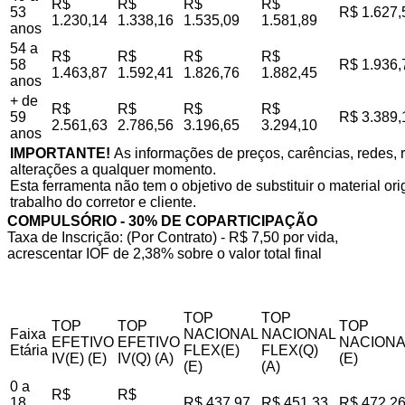
R$
R$
R$
R$
53
R$ 1.627,
1.230,14
1.338,16
1.535,09
1.581,89
anos
54 a
R$
R$
R$
R$
58
R$ 1.936,
1.463,87
1.592,41
1.826,76
1.882,45
anos
+ de
R$
R$
R$
R$
59
R$ 3.389,
2.561,63
2.786,56
3.196,65
3.294,10
anos
IMPORTANTE!
As informações de preços, carências, redes, r
alterações a qualquer momento.
Esta ferramenta não tem o objetivo de substituir o material o
trabalho do corretor e cliente.
COMPULSÓRIO - 30% DE COPARTICIPAÇÃO
Taxa de Inscrição: (Por Contrato) - R$ 7,50 por vida,
acrescentar IOF de 2,38% sobre o valor total final
TOP
TOP
TOP
TOP
TOP
Faixa
NACIONAL
NACIONAL
EFETIVO
EFETIVO
NACIONA
Etária
FLEX(E)
FLEX(Q)
IV(E) (E)
IV(Q) (A)
(E)
(E)
(A)
0 a
R$
R$
18
R$ 437,97
R$ 451,33
R$ 472,2