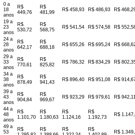
0 a
R$
R$
18
R$ 458,93
R$ 486,93
R$ 468,2
449,76
481,99
anos
19 a
R$
R$
23
R$ 541,54
R$ 574,58
R$ 552,5
530,72
568,75
anos
24 a
R$
R$
28
R$ 655,26
R$ 695,24
R$ 668,6
642,17
688,18
anos
29 a
R$
R$
33
R$ 786,32
R$ 834,29
R$ 802,3
770,61
825,82
anos
34 a
R$
R$
38
R$ 896,40
R$ 951,08
R$ 914,6
878,49
941,43
anos
39 a
R$
R$
43
R$ 923,29
R$ 979,61
R$ 942,1
904,84
969,67
anos
44 a
R$
R$
R$
R$
48
R$ 1.147
1.101,70
1.180,63
1.124,16
1.192,73
anos
49 a
R$
R$
R$
R$
53
R$ 1.349
1.295,82
1.388,66
1.322,24
1.402,89