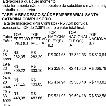
alterações a qualquer momento.
Esta ferramenta não tem o objetivo de substituir o material o
trabalho do corretor.
TABELA BRADESCO SAÚDE EMPRESARIAL SANTA
CATARINA COMPULSÓRIO
Taxa de Inscrição: (Por Contrato) - R$ 7,50 por vida,
acrescentar IOF de 2,38% sobre o valor total final.
TOP
TOP
TOP
TOP
TOP
Faixa
NACIONAL
NACIONAL
EFETIVO
EFETIVO
NACIONA
Etária
FLEX(E)
FLEX(Q)
IV(E) (E)
IV(Q) (A)
(E)
(E)
(A)
0 a
R$
R$
18
R$ 304,63
R$ 352,63
R$ 310,8
262,05
282,29
anos
19 a
R$
R$
23
R$ 359,46
R$ 416,10
R$ 366,7
309,22
333,10
anos
24 a
R$
R$
28
R$ 434,94
R$ 503,48
R$ 443,8
374,15
403,05
anos
29 a
R$
R$
33
R$ 521,93
R$ 604,18
R$ 532,5
448,98
483,66
anos
34 a