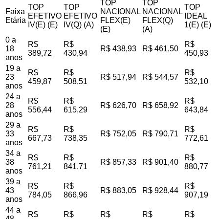
TOP
TOP
TOP
TOP
TOP
Faixa
NACIONAL
NACIONAL
EFETIVO
EFETIVO
IDEAL
Etária
FLEX(E)
FLEX(Q)
IV(E) (E)
IV(Q) (A)
1(E) (E)
(E)
(A)
0 a
R$
R$
R$
18
R$ 438,93
R$ 461,50
389,72
430,94
450,93
anos
19 a
R$
R$
R$
23
R$ 517,94
R$ 544,57
459,87
508,51
532,10
anos
24 a
R$
R$
R$
28
R$ 626,70
R$ 658,92
556,44
615,29
643,84
anos
29 a
R$
R$
R$
33
R$ 752,05
R$ 790,71
667,73
738,35
772,61
anos
34 a
R$
R$
R$
38
R$ 857,33
R$ 901,40
761,21
841,71
880,77
anos
39 a
R$
R$
R$
43
R$ 883,05
R$ 928,44
784,05
866,96
907,19
anos
44 a
R$
R$
R$
R$
R$
48