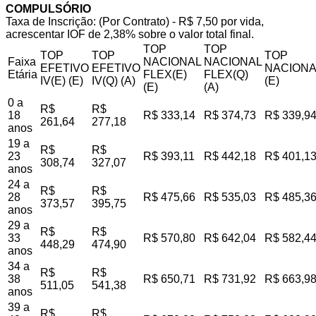
COMPULSÓRIO
Taxa de Inscrição: (Por Contrato) - R$ 7,50 por vida,
acrescentar IOF de 2,38% sobre o valor total final.
TOP
TOP
TOP
TOP
TOP
Faixa
NACIONAL
NACIONAL
EFETIVO
EFETIVO
NACIONA
Etária
FLEX(E)
FLEX(Q)
IV(E) (E)
IV(Q) (A)
(E)
(E)
(A)
0 a
R$
R$
18
R$ 333,14
R$ 374,73
R$ 339,9
261,64
277,18
anos
19 a
R$
R$
23
R$ 393,11
R$ 442,18
R$ 401,1
308,74
327,07
anos
24 a
R$
R$
28
R$ 475,66
R$ 535,03
R$ 485,3
373,57
395,75
anos
29 a
R$
R$
33
R$ 570,80
R$ 642,04
R$ 582,4
448,29
474,90
anos
34 a
R$
R$
38
R$ 650,71
R$ 731,92
R$ 663,9
511,05
541,38
anos
39 a
R$
R$