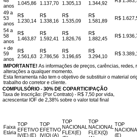
48
R$ 1.383,
1.045,86
1.137,70
1.305,13
1.344,92
anos
49 a
R$
R$
R$
R$
53
R$ 1.627,
1.230,14
1.338,16
1.535,09
1.581,89
anos
54 a
R$
R$
R$
R$
58
R$ 1.936,
1.463,87
1.592,41
1.826,76
1.882,45
anos
+ de
R$
R$
R$
R$
59
R$ 3.389,
2.561,63
2.786,56
3.196,65
3.294,10
anos
IMPORTANTE!
As informações de preços, carências, redes, r
alterações a qualquer momento.
Esta ferramenta não tem o objetivo de substituir o material o
trabalho do corretor e cliente.
COMPULSÓRIO - 30% DE COPARTICIPAÇÃO
Taxa de Inscrição: (Por Contrato) - R$ 7,50 por vida,
acrescentar IOF de 2,38% sobre o valor total final
TOP
TOP
TOP
TOP
TOP
Faixa
NACIONAL
NACIONAL
EFETIVO
EFETIVO
NACIONA
Etária
FLEX(E)
FLEX(Q)
IV(E) (E)
IV(Q) (A)
(E)