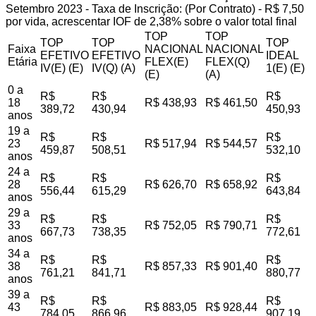
Setembro 2023 - Taxa de Inscrição: (Por Contrato) - R$ 7,50
por vida, acrescentar IOF de 2,38% sobre o valor total final
TOP
TOP
TOP
TOP
TOP
Faixa
NACIONAL
NACIONAL
EFETIVO
EFETIVO
IDEAL
Etária
FLEX(E)
FLEX(Q)
IV(E) (E)
IV(Q) (A)
1(E) (E)
(E)
(A)
0 a
R$
R$
R$
18
R$ 438,93
R$ 461,50
389,72
430,94
450,93
anos
19 a
R$
R$
R$
23
R$ 517,94
R$ 544,57
459,87
508,51
532,10
anos
24 a
R$
R$
R$
28
R$ 626,70
R$ 658,92
556,44
615,29
643,84
anos
29 a
R$
R$
R$
33
R$ 752,05
R$ 790,71
667,73
738,35
772,61
anos
34 a
R$
R$
R$
38
R$ 857,33
R$ 901,40
761,21
841,71
880,77
anos
39 a
R$
R$
R$
43
R$ 883,05
R$ 928,44
784,05
866,96
907,19