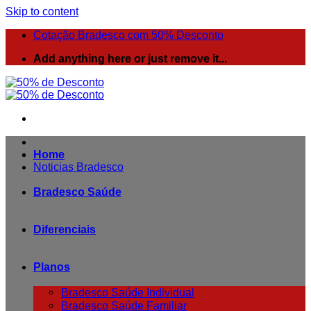
Skip to content
Cotação Bradesco com 50% Desconto
Add anything here or just remove it...
Home
Noticias Bradesco
Bradesco Saúde
Diferenciais
Planos
Bradesco Saúde Individual
Bradesco Saúde Familiar