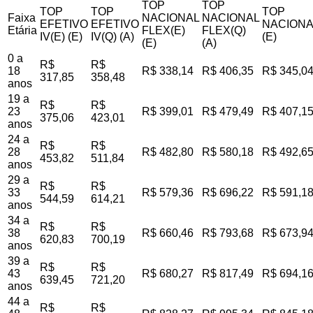
TOP
TOP
TOP
TOP
TOP
Faixa
NACIONAL
NACIONAL
EFETIVO
EFETIVO
NACIONA
Etária
FLEX(E)
FLEX(Q)
IV(E) (E)
IV(Q) (A)
(E)
(E)
(A)
0 a
R$
R$
18
R$ 338,14
R$ 406,35
R$ 345,0
317,85
358,48
anos
19 a
R$
R$
23
R$ 399,01
R$ 479,49
R$ 407,1
375,06
423,01
anos
24 a
R$
R$
28
R$ 482,80
R$ 580,18
R$ 492,6
453,82
511,84
anos
29 a
R$
R$
33
R$ 579,36
R$ 696,22
R$ 591,1
544,59
614,21
anos
34 a
R$
R$
38
R$ 660,46
R$ 793,68
R$ 673,9
620,83
700,19
anos
39 a
R$
R$
43
R$ 680,27
R$ 817,49
R$ 694,1
639,45
721,20
anos
44 a
R$
R$