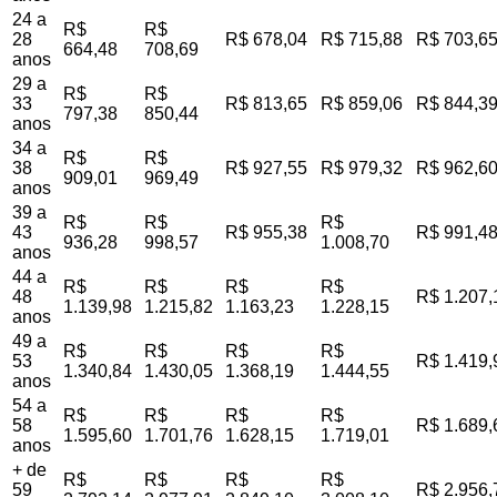
24 a
R$
R$
28
R$ 678,04
R$ 715,88
R$ 703,6
664,48
708,69
anos
29 a
R$
R$
33
R$ 813,65
R$ 859,06
R$ 844,3
797,38
850,44
anos
34 a
R$
R$
38
R$ 927,55
R$ 979,32
R$ 962,6
909,01
969,49
anos
39 a
R$
R$
R$
43
R$ 955,38
R$ 991,4
936,28
998,57
1.008,70
anos
44 a
R$
R$
R$
R$
48
R$ 1.207,
1.139,98
1.215,82
1.163,23
1.228,15
anos
49 a
R$
R$
R$
R$
53
R$ 1.419,
1.340,84
1.430,05
1.368,19
1.444,55
anos
54 a
R$
R$
R$
R$
58
R$ 1.689,
1.595,60
1.701,76
1.628,15
1.719,01
anos
+ de
R$
R$
R$
R$
59
R$ 2.956,