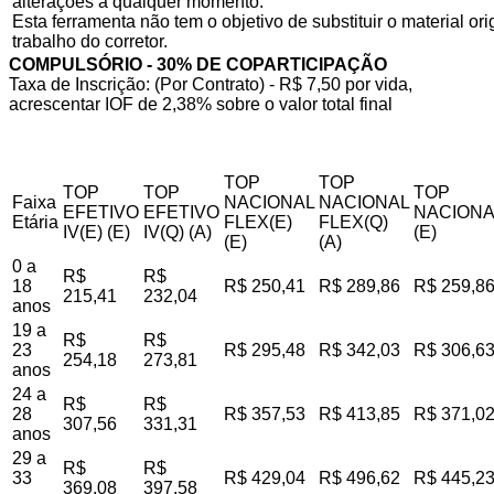
alterações a qualquer momento.
Esta ferramenta não tem o objetivo de substituir o material o
trabalho do corretor.
COMPULSÓRIO - 30% DE COPARTICIPAÇÃO
Taxa de Inscrição: (Por Contrato) - R$ 7,50 por vida,
acrescentar IOF de 2,38% sobre o valor total final
TOP
TOP
TOP
TOP
TOP
Faixa
NACIONAL
NACIONAL
EFETIVO
EFETIVO
NACIONA
Etária
FLEX(E)
FLEX(Q)
IV(E) (E)
IV(Q) (A)
(E)
(E)
(A)
0 a
R$
R$
18
R$ 250,41
R$ 289,86
R$ 259,8
215,41
232,04
anos
19 a
R$
R$
23
R$ 295,48
R$ 342,03
R$ 306,6
254,18
273,81
anos
24 a
R$
R$
28
R$ 357,53
R$ 413,85
R$ 371,0
307,56
331,31
anos
29 a
R$
R$
33
R$ 429,04
R$ 496,62
R$ 445,2
369,08
397,58