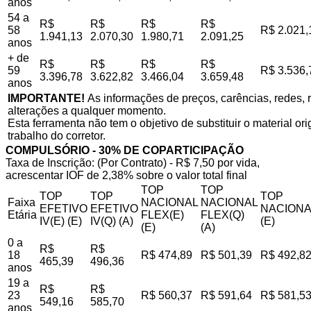
anos
54 a
R$
R$
R$
R$
58
R$ 2.021,
1.941,13
2.070,30
1.980,71
2.091,25
anos
+ de
R$
R$
R$
R$
59
R$ 3.536,
3.396,78
3.622,82
3.466,04
3.659,48
anos
IMPORTANTE!
As informações de preços, carências, redes, r
alterações a qualquer momento.
Esta ferramenta não tem o objetivo de substituir o material o
trabalho do corretor.
COMPULSÓRIO - 30% DE COPARTICIPAÇÃO
Taxa de Inscrição: (Por Contrato) - R$ 7,50 por vida,
acrescentar IOF de 2,38% sobre o valor total final
TOP
TOP
TOP
TOP
TOP
Faixa
NACIONAL
NACIONAL
EFETIVO
EFETIVO
NACIONA
Etária
FLEX(E)
FLEX(Q)
IV(E) (E)
IV(Q) (A)
(E)
(E)
(A)
0 a
R$
R$
18
R$ 474,89
R$ 501,39
R$ 492,8
465,39
496,36
anos
19 a
R$
R$
23
R$ 560,37
R$ 591,64
R$ 581,5
549,16
585,70
anos