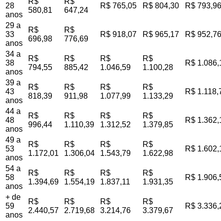
R$
R$
28
R$ 765,05
R$ 804,30
R$ 793,9
580,81
647,24
anos
29 a
R$
R$
33
R$ 918,07
R$ 965,17
R$ 952,7
696,98
776,69
anos
34 a
R$
R$
R$
R$
38
R$ 1.086,
794,55
885,42
1.046,59
1.100,28
anos
39 a
R$
R$
R$
R$
43
R$ 1.118,
818,39
911,98
1.077,99
1.133,29
anos
44 a
R$
R$
R$
R$
48
R$ 1.362,
996,44
1.110,39
1.312,52
1.379,85
anos
49 a
R$
R$
R$
R$
53
R$ 1.602,
1.172,01
1.306,04
1.543,79
1.622,98
anos
54 a
R$
R$
R$
R$
58
R$ 1.906,
1.394,69
1.554,19
1.837,11
1.931,35
anos
+ de
R$
R$
R$
R$
59
R$ 3.336,
2.440,57
2.719,68
3.214,76
3.379,67
anos