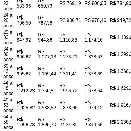
R$
R$
23
R$ 769,19
R$ 808,65
R$ 784,9
583,96
650,73
anos
24 a
R$
R$
28
R$ 930,71
R$ 978,46
R$ 949,7
706,59
787,38
anos
29 a
R$
R$
R$
R$
33
R$ 1.139,
847,92
944,86
1.116,86
1.174,16
anos
34 a
R$
R$
R$
R$
38
R$ 1.299,
966,62
1.077,13
1.273,21
1.338,53
anos
39 a
R$
R$
R$
R$
43
R$ 1.338,
995,62
1.109,44
1.311,41
1.378,69
anos
44 a
R$
R$
R$
R$
48
R$ 1.629,
1.212,23
1.350,81
1.596,72
1.678,64
anos
49 a
R$
R$
R$
R$
53
R$ 1.916,
1.425,82
1.588,82
1.878,06
1.974,42
anos
54 a
R$
R$
R$
R$
58
R$ 2.280,
1.696,73
1.890,70
2.234,89
2.349,56
anos