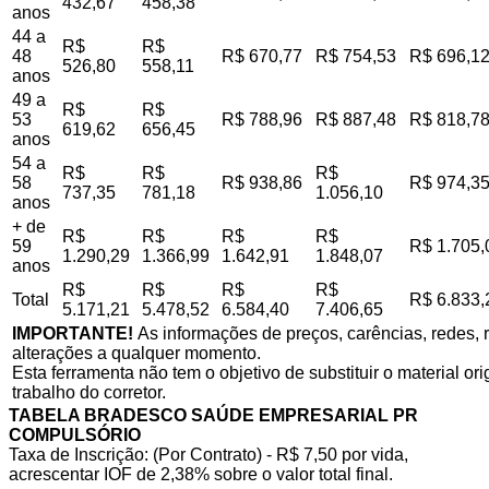
432,67
458,38
anos
44 a
R$
R$
48
R$ 670,77
R$ 754,53
R$ 696,1
526,80
558,11
anos
49 a
R$
R$
53
R$ 788,96
R$ 887,48
R$ 818,7
619,62
656,45
anos
54 a
R$
R$
R$
58
R$ 938,86
R$ 974,3
737,35
781,18
1.056,10
anos
+ de
R$
R$
R$
R$
59
R$ 1.705,
1.290,29
1.366,99
1.642,91
1.848,07
anos
R$
R$
R$
R$
Total
R$ 6.833,
5.171,21
5.478,52
6.584,40
7.406,65
IMPORTANTE!
As informações de preços, carências, redes, r
alterações a qualquer momento.
Esta ferramenta não tem o objetivo de substituir o material o
trabalho do corretor.
TABELA BRADESCO SAÚDE EMPRESARIAL PR
COMPULSÓRIO
Taxa de Inscrição: (Por Contrato) - R$ 7,50 por vida,
acrescentar IOF de 2,38% sobre o valor total final.