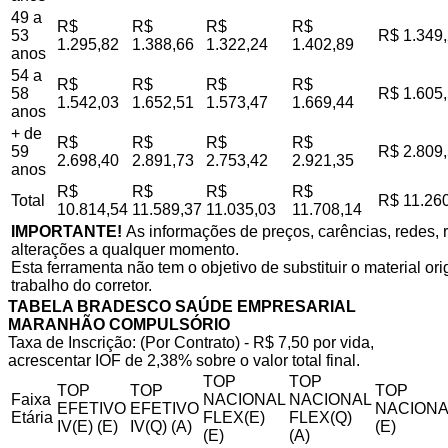
49 a
R$
R$
R$
R$
53
R$ 1.349
1.295,82
1.388,66
1.322,24
1.402,89
anos
54 a
R$
R$
R$
R$
58
R$ 1.605
1.542,03
1.652,51
1.573,47
1.669,44
anos
+ de
R$
R$
R$
R$
59
R$ 2.809
2.698,40
2.891,73
2.753,42
2.921,35
anos
R$
R$
R$
R$
Total
R$ 11.26
10.814,54
11.589,37
11.035,03
11.708,14
IMPORTANTE!
As informações de preços, carências, redes, r
alterações a qualquer momento.
Esta ferramenta não tem o objetivo de substituir o material o
trabalho do corretor.
TABELA BRADESCO SAÚDE EMPRESARIAL
MARANHÃO COMPULSÓRIO
Taxa de Inscrição: (Por Contrato) - R$ 7,50 por vida,
acrescentar IOF de 2,38% sobre o valor total final.
TOP
TOP
TOP
TOP
TOP
Faixa
NACIONAL
NACIONAL
EFETIVO
EFETIVO
NACIONA
Etária
FLEX(E)
FLEX(Q)
IV(E) (E)
IV(Q) (A)
(E)
(E)
(A)