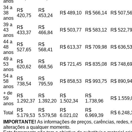
anos
34 a
R$
R$
38
R$ 489,10
R$ 566,14
R$ 507,5
420,75
453,24
anos
39 a
R$
R$
43
R$ 503,77
R$ 583,12
R$ 522,7
433,37
466,84
anos
44 a
R$
R$
48
R$ 613,37
R$ 709,98
R$ 636,5
527,65
568,41
anos
49 a
R$
R$
53
R$ 721,45
R$ 835,08
R$ 748,6
620,62
668,56
anos
54 a
R$
R$
58
R$ 858,53
R$ 993,75
R$ 890,9
738,54
795,59
anos
+ de
R$
R$
R$
R$
59
R$ 1.559,
1.292,37
1.392,20
1.502,34
1.738,96
anos
R$
R$
R$
R$
Total
R$ 6.248,
5.179,53
5.579,58
6.021,02
6.969,39
IMPORTANTE!
As informações de preços, carências, redes, r
alterações a qualquer momento.