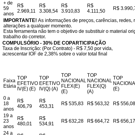
+ de
R$
R$
R$
R$
59
R$ 3.990,
2.969,11
3.308,54
3.910,83
4.111,50
anos
IMPORTANTE!
As informações de preços, carências, redes, r
alterações a qualquer momento.
Esta ferramenta não tem o objetivo de substituir o material o
trabalho do corretor.
COMPULSÓRIO - 30% DE COPARTICIPAÇÃO
Taxa de Inscrição: (Por Contrato) - R$ 7,50 por vida,
acrescentar IOF de 2,38% sobre o valor total final
TOP
TOP
TOP
TOP
TOP
Faixa
NACIONAL
NACIONAL
EFETIVO
EFETIVO
NACIONA
Etária
FLEX(E)
FLEX(Q)
IV(E) (E)
IV(Q) (A)
(E)
(E)
(A)
0 a
R$
R$
18
R$ 535,83
R$ 563,32
R$ 556,0
406,79
453,31
anos
19 a
R$
R$
23
R$ 632,28
R$ 664,72
R$ 656,1
480,01
534,91
anos
24 a