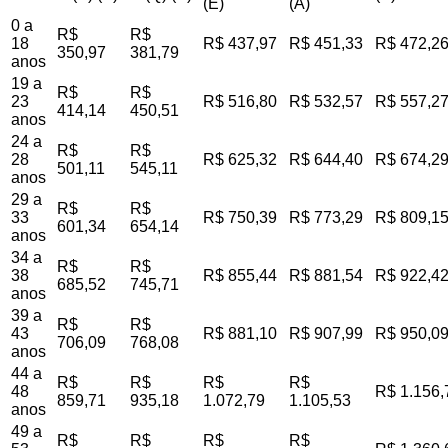
(E)
(A)
0 a
R$
R$
18
R$ 437,97
R$ 451,33
R$ 472,2
350,97
381,79
anos
19 a
R$
R$
23
R$ 516,80
R$ 532,57
R$ 557,2
414,14
450,51
anos
24 a
R$
R$
28
R$ 625,32
R$ 644,40
R$ 674,2
501,11
545,11
anos
29 a
R$
R$
33
R$ 750,39
R$ 773,29
R$ 809,1
601,34
654,14
anos
34 a
R$
R$
38
R$ 855,44
R$ 881,54
R$ 922,4
685,52
745,71
anos
39 a
R$
R$
43
R$ 881,10
R$ 907,99
R$ 950,0
706,09
768,08
anos
44 a
R$
R$
R$
R$
48
R$ 1.156,
859,71
935,18
1.072,79
1.105,53
anos
49 a
R$
R$
R$
R$