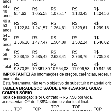
anos
44 a
R$
R$
R$
R$
R$
48
954,63
1.055,58
1.075,17
1.130,43
1.104,56
anos
49 a
R$
R$
R$
R$
R$
53
1.122,84
1.241,57
1.264,61
1.329,61
1.299,18
anos
54 a
R$
R$
R$
R$
R$
58
1.336,18
1.477,47
1.504,89
1.582,24
1.546,02
anos
+ de
R$
R$
R$
R$
R$
59
2.338,18
2.585,42
2.633,41
2.768,76
2.705,38
anos
R$
R$
R$
R$
R$
Total
9.370,85
10.361,80
10.554,08
11.096,58
10.842,58
IMPORTANTE!
As informações de preços, carências, redes, r
momento.
Esta ferramenta não tem o objetivo de substituir o material or
TABELA BRADESCO SAÚDE EMPRESARIAL GOIAS
COMPULSÓRIO
Taxa de Inscrição: (Por Contrato) - R$ 7,50 por vida,
acrescentar IOF de 2,38% sobre o valor total final.
TOP
TOP
TOP
TOP
TOP