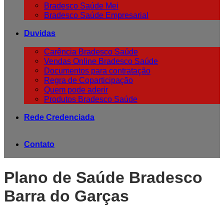
Bradesco Saúde Mei
Bradesco Saúde Empresarial
Duvidas
Carência Bradesco Saúde
Vendas Online Bradesco Saúde
Documentos para contratação
Regra de Coparticipação
Quem pode aderir
Produtos Bradesco Saúde
Rede Credenciada
Contato
Plano de Saúde Bradesco
Barra do Garças