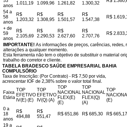
53
R$ 1.360,
1.011,19
1.099,96
1.261,82
1.300,32
anos
54 a
R$
R$
R$
R$
58
R$ 1.619,
1.203,32
1.308,95
1.501,57
1.547,38
anos
+ de
R$
R$
R$
R$
59
R$ 2.833,
2.105,69
2.290,53
2.627,60
2.707,76
anos
IMPORTANTE!
As informações de preços, carências, redes, r
alterações a qualquer momento.
Esta ferramenta não tem o objetivo de substituir o material o
trabalho do corretor e cliente.
TABELA BRADESCO SAÚDE EMPRESARIAL BAHIA
COMPULSÓRIO
Taxa de Inscrição: (Por Contrato) - R$ 7,50 por vida,
acrescentar IOF de 2,38% sobre o valor total final.
TOP
TOP
TOP
TOP
TOP
Faixa
NACIONAL
NACIONAL
EFETIVO
EFETIVO
NACIONA
Etária
FLEX(E)
FLEX(Q)
IV(E) (E)
IV(Q) (A)
(E)
(E)
(A)
0 a
R$
R$
18
R$ 651,86
R$ 685,30
R$ 665,1
494,88
551,47
anos
19 a