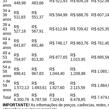
33
R$ 521,93
R$ 604,18
R$ 532,5
448,98
483,66
anos
34 a
R$
R$
38
R$ 594,99
R$ 688,76
R$ 607,1
511,83
551,37
anos
39 a
R$
R$
43
R$ 612,84
R$ 709,42
R$ 625,3
527,18
567,91
anos
44 a
R$
R$
48
R$ 746,17
R$ 863,76
R$ 761,4
641,87
691,46
anos
49 a
R$
R$
R$
53
R$ 877,65
R$ 895,5
754,97
813,30
1.015,95
anos
54 a
R$
R$
R$
R$
58
R$ 1.065,
898,41
967,83
1.044,40
1.208,98
anos
+ de
R$
R$
R$
R$
59
R$ 1.864,
1.572,13
1.693,61
1.827,60
2.115,59
anos
R$
R$
R$
R$
Total
R$ 7.474,
6.300,79
6.787,58
7.324,61
8.478,85
IMPORTANTE!
As informações de preços, carências, redes, r