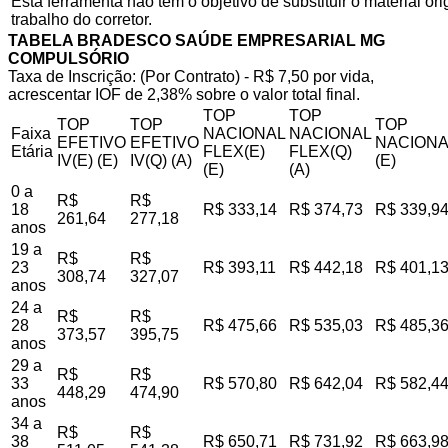
Esta ferramenta não tem o objetivo de substituir o material o
trabalho do corretor.
TABELA BRADESCO SAÚDE EMPRESARIAL MG
COMPULSÓRIO
Taxa de Inscrição: (Por Contrato) - R$ 7,50 por vida,
acrescentar IOF de 2,38% sobre o valor total final.
TOP
TOP
TOP
TOP
TOP
Faixa
NACIONAL
NACIONAL
EFETIVO
EFETIVO
NACIONA
Etária
FLEX(E)
FLEX(Q)
IV(E) (E)
IV(Q) (A)
(E)
(E)
(A)
0 a
R$
R$
18
R$ 333,14
R$ 374,73
R$ 339,9
261,64
277,18
anos
19 a
R$
R$
23
R$ 393,11
R$ 442,18
R$ 401,1
308,74
327,07
anos
24 a
R$
R$
28
R$ 475,66
R$ 535,03
R$ 485,3
373,57
395,75
anos
29 a
R$
R$
33
R$ 570,80
R$ 642,04
R$ 582,4
448,29
474,90
anos
34 a
R$
R$
38
R$ 650,71
R$ 731,92
R$ 663,9