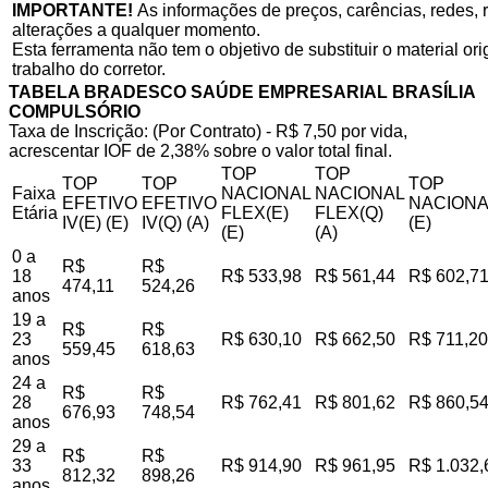
IMPORTANTE!
As informações de preços, carências, redes, r
alterações a qualquer momento.
Esta ferramenta não tem o objetivo de substituir o material o
trabalho do corretor.
TABELA BRADESCO SAÚDE EMPRESARIAL BRASÍLIA
COMPULSÓRIO
Taxa de Inscrição: (Por Contrato) - R$ 7,50 por vida,
acrescentar IOF de 2,38% sobre o valor total final.
TOP
TOP
TOP
TOP
TOP
Faixa
NACIONAL
NACIONAL
EFETIVO
EFETIVO
NACIONA
Etária
FLEX(E)
FLEX(Q)
IV(E) (E)
IV(Q) (A)
(E)
(E)
(A)
0 a
R$
R$
18
R$ 533,98
R$ 561,44
R$ 602,7
474,11
524,26
anos
19 a
R$
R$
23
R$ 630,10
R$ 662,50
R$ 711,20
559,45
618,63
anos
24 a
R$
R$
28
R$ 762,41
R$ 801,62
R$ 860,5
676,93
748,54
anos
29 a
R$
R$
33
R$ 914,90
R$ 961,95
R$ 1.032,
812,32
898,26
anos