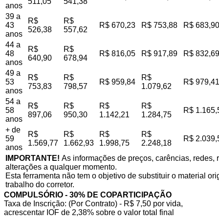
511,05
541,38
anos
39 a
R$
R$
43
R$ 670,23
R$ 753,88
R$ 683,9
526,38
557,62
anos
44 a
R$
R$
48
R$ 816,05
R$ 917,89
R$ 832,6
640,90
678,94
anos
49 a
R$
R$
R$
53
R$ 959,84
R$ 979,4
753,83
798,57
1.079,62
anos
54 a
R$
R$
R$
R$
58
R$ 1.165,
897,06
950,30
1.142,21
1.284,75
anos
+ de
R$
R$
R$
R$
59
R$ 2.039,
1.569,77
1.662,93
1.998,75
2.248,18
anos
IMPORTANTE!
As informações de preços, carências, redes, r
alterações a qualquer momento.
Esta ferramenta não tem o objetivo de substituir o material o
trabalho do corretor.
COMPULSÓRIO - 30% DE COPARTICIPAÇÃO
Taxa de Inscrição: (Por Contrato) - R$ 7,50 por vida,
acrescentar IOF de 2,38% sobre o valor total final