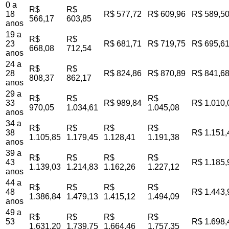
0 a
R$
R$
18
R$ 577,72
R$ 609,96
R$ 589,5
566,17
603,85
anos
19 a
R$
R$
23
R$ 681,71
R$ 719,75
R$ 695,6
668,08
712,54
anos
24 a
R$
R$
28
R$ 824,86
R$ 870,89
R$ 841,6
808,37
862,17
anos
29 a
R$
R$
R$
33
R$ 989,84
R$ 1.010,
970,05
1.034,61
1.045,08
anos
34 a
R$
R$
R$
R$
38
R$ 1.151,
1.105,85
1.179,45
1.128,41
1.191,38
anos
39 a
R$
R$
R$
R$
43
R$ 1.185,
1.139,03
1.214,83
1.162,26
1.227,12
anos
44 a
R$
R$
R$
R$
48
R$ 1.443,
1.386,84
1.479,13
1.415,12
1.494,09
anos
49 a
R$
R$
R$
R$
53
R$ 1.698,
1.631,20
1.739,75
1.664,46
1.757,35