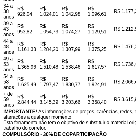
34 a
R$
R$
R$
R$
38
R$ 1.177,
926,04
1.024,01
1.042,98
1.096,61
anos
39 a
R$
R$
R$
R$
43
R$ 1.212,
953,82
1.054,73
1.074,27
1.129,51
anos
44 a
R$
R$
R$
R$
48
R$ 1.476,
1.161,33
1.284,20
1.307,99
1.375,25
anos
49 a
R$
R$
R$
R$
53
R$ 1.736,
1.365,96
1.510,48
1.538,46
1.617,57
anos
54 a
R$
R$
R$
R$
58
R$ 2.066,
1.625,49
1.797,47
1.830,77
1.924,91
anos
+ de
R$
R$
R$
R$
59
R$ 3.615,
2.844,44
3.145,39
3.203,66
3.368,40
anos
IMPORTANTE!
As informações de preços, carências, redes, r
alterações a qualquer momento.
Esta ferramenta não tem o objetivo de substituir o material o
trabalho do corretor.
COMPULSÓRIO - 30% DE COPARTICIPAÇÃO