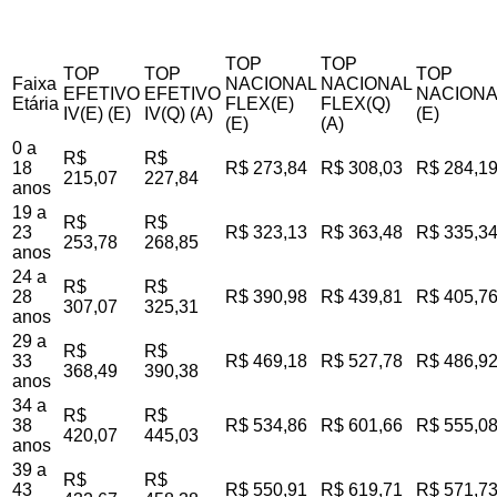
TOP
TOP
TOP
TOP
TOP
Faixa
NACIONAL
NACIONAL
EFETIVO
EFETIVO
NACIONA
Etária
FLEX(E)
FLEX(Q)
IV(E) (E)
IV(Q) (A)
(E)
(E)
(A)
0 a
R$
R$
18
R$ 273,84
R$ 308,03
R$ 284,1
215,07
227,84
anos
19 a
R$
R$
23
R$ 323,13
R$ 363,48
R$ 335,3
253,78
268,85
anos
24 a
R$
R$
28
R$ 390,98
R$ 439,81
R$ 405,7
307,07
325,31
anos
29 a
R$
R$
33
R$ 469,18
R$ 527,78
R$ 486,9
368,49
390,38
anos
34 a
R$
R$
38
R$ 534,86
R$ 601,66
R$ 555,0
420,07
445,03
anos
39 a
R$
R$
43
R$ 550,91
R$ 619,71
R$ 571,7