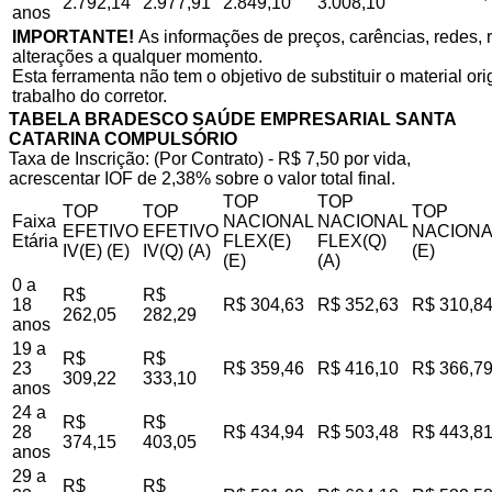
2.792,14
2.977,91
2.849,10
3.008,10
anos
IMPORTANTE!
As informações de preços, carências, redes, r
alterações a qualquer momento.
Esta ferramenta não tem o objetivo de substituir o material o
trabalho do corretor.
TABELA BRADESCO SAÚDE EMPRESARIAL SANTA
CATARINA COMPULSÓRIO
Taxa de Inscrição: (Por Contrato) - R$ 7,50 por vida,
acrescentar IOF de 2,38% sobre o valor total final.
TOP
TOP
TOP
TOP
TOP
Faixa
NACIONAL
NACIONAL
EFETIVO
EFETIVO
NACIONA
Etária
FLEX(E)
FLEX(Q)
IV(E) (E)
IV(Q) (A)
(E)
(E)
(A)
0 a
R$
R$
18
R$ 304,63
R$ 352,63
R$ 310,8
262,05
282,29
anos
19 a
R$
R$
23
R$ 359,46
R$ 416,10
R$ 366,7
309,22
333,10
anos
24 a
R$
R$
28
R$ 434,94
R$ 503,48
R$ 443,8
374,15
403,05
anos
29 a
R$
R$