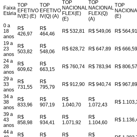
TOP
TOP
TOP
TOP
TOP
Faixa
NACIONAL
NACIONAL
EFETIVO
EFETIVO
NACIONA
Etária
FLEX(E)
FLEX(Q)
IV(E) (E)
IV(Q) (A)
(E)
(E)
(A)
0 a
R$
R$
18
R$ 532,81
R$ 549,06
R$ 564,9
426,97
464,46
anos
19 a
R$
R$
23
R$ 628,72
R$ 647,89
R$ 666,5
503,82
548,06
anos
24 a
R$
R$
28
R$ 760,74
R$ 783,94
R$ 806,5
609,62
663,15
anos
29 a
R$
R$
33
R$ 912,90
R$ 940,74
R$ 967,8
731,55
795,79
anos
34 a
R$
R$
R$
R$
38
R$ 1.103,
833,96
907,19
1.040,70
1.072,43
anos
39 a
R$
R$
R$
R$
43
R$ 1.136,
858,98
934,41
1.071,92
1.104,60
anos
44 a
R$
R$
R$
R$