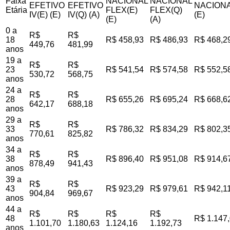
Faixa
NACIONAL
NACIONAL
EFETIVO
EFETIVO
NACIONA
Etária
FLEX(E)
FLEX(Q)
IV(E) (E)
IV(Q) (A)
(E)
(E)
(A)
0 a
R$
R$
18
R$ 458,93
R$ 486,93
R$ 468,2
449,76
481,99
anos
19 a
R$
R$
23
R$ 541,54
R$ 574,58
R$ 552,5
530,72
568,75
anos
24 a
R$
R$
28
R$ 655,26
R$ 695,24
R$ 668,6
642,17
688,18
anos
29 a
R$
R$
33
R$ 786,32
R$ 834,29
R$ 802,3
770,61
825,82
anos
34 a
R$
R$
38
R$ 896,40
R$ 951,08
R$ 914,6
878,49
941,43
anos
39 a
R$
R$
43
R$ 923,29
R$ 979,61
R$ 942,1
904,84
969,67
anos
44 a
R$
R$
R$
R$
48
R$ 1.147
1.101,70
1.180,63
1.124,16
1.192,73
anos