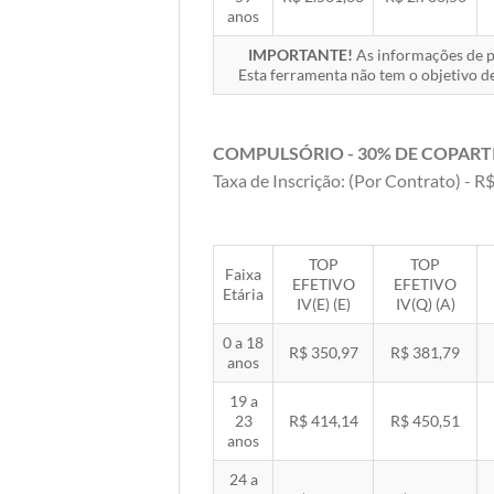
anos
IMPORTANTE!
As informações de pr
Esta ferramenta não tem o objetivo de
COMPULSÓRIO - 30% DE COPART
Taxa de Inscrição: (Por Contrato) - R$
TOP
TOP
Faixa
EFETIVO
EFETIVO
Etária
IV(E) (E)
IV(Q) (A)
0 a 18
R$ 350,97
R$ 381,79
anos
19 a
23
R$ 414,14
R$ 450,51
anos
24 a