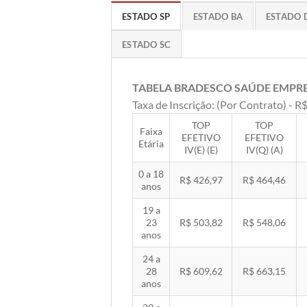
ESTADO SP
ESTADO BA
ESTADO 
ESTADO SC
TABELA BRADESCO SAÚDE EMPR
Taxa de Inscrição: (Por Contrato) - R$
TOP
TOP
Faixa
EFETIVO
EFETIVO
Etária
IV(E) (E)
IV(Q) (A)
0 a 18
R$ 426,97
R$ 464,46
anos
19 a
23
R$ 503,82
R$ 548,06
anos
24 a
28
R$ 609,62
R$ 663,15
anos