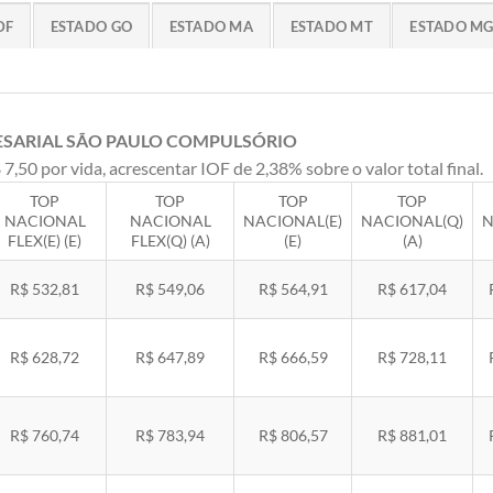
DF
ESTADO GO
ESTADO MA
ESTADO MT
ESTADO M
ESARIAL SÃO PAULO COMPULSÓRIO
 7,50 por vida, acrescentar IOF de 2,38% sobre o valor total final.
TOP
TOP
TOP
TOP
NACIONAL
NACIONAL
NACIONAL(E)
NACIONAL(Q)
N
FLEX(E) (E)
FLEX(Q) (A)
(E)
(A)
R$ 532,81
R$ 549,06
R$ 564,91
R$ 617,04
R$ 628,72
R$ 647,89
R$ 666,59
R$ 728,11
R$ 760,74
R$ 783,94
R$ 806,57
R$ 881,01