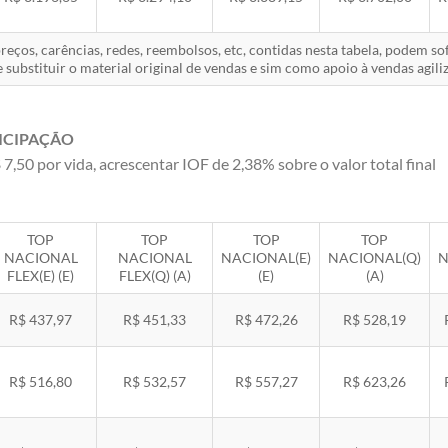
eços, carências, redes, reembolsos, etc, contidas nesta tabela, podem s
 substituir o material original de vendas e sim como apoio à vendas agiliz
ICIPAÇÃO
 7,50 por vida, acrescentar IOF de 2,38% sobre o valor total final
TOP
TOP
TOP
TOP
NACIONAL
NACIONAL
NACIONAL(E)
NACIONAL(Q)
N
FLEX(E) (E)
FLEX(Q) (A)
(E)
(A)
R$ 437,97
R$ 451,33
R$ 472,26
R$ 528,19
R$ 516,80
R$ 532,57
R$ 557,27
R$ 623,26