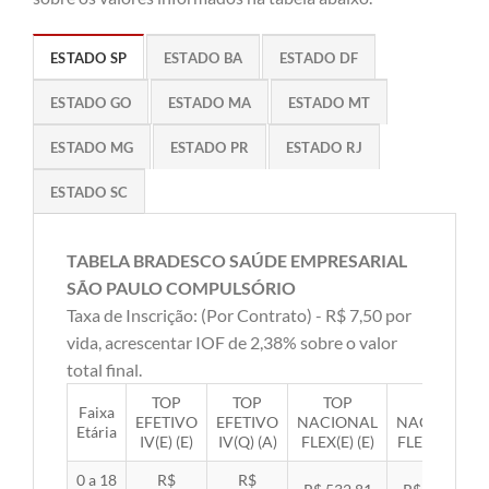
ESTADO SP
ESTADO BA
ESTADO DF
ESTADO GO
ESTADO MA
ESTADO MT
ESTADO MG
ESTADO PR
ESTADO RJ
ESTADO SC
TABELA BRADESCO SAÚDE EMPRESARIAL
SÃO PAULO COMPULSÓRIO
Taxa de Inscrição: (Por Contrato) - R$ 7,50 por
vida, acrescentar IOF de 2,38% sobre o valor
total final.
TOP
TOP
TOP
TOP
Faixa
EFETIVO
EFETIVO
NACIONAL
NACIONAL
Etária
IV(E) (E)
IV(Q) (A)
FLEX(E) (E)
FLEX(Q) (A)
0 a 18
R$
R$