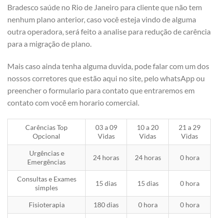
Bradesco saúde no Rio de Janeiro para cliente que não tem
nenhum plano anterior, caso você esteja vindo de alguma
outra operadora, será feito a analise para redução de carência
para a migração de plano.
Mais caso ainda tenha alguma duvida, pode falar com um dos
nossos corretores que estão aqui no site, pelo whatsApp ou
preencher o formulario para contato que entraremos em
contato com você em horario comercial.
Carências Top
03 a 09
10 a 20
21 a 29
Opcional
Vidas
Vidas
Vidas
Urgências e
24 horas
24 horas
0 hora
Emergências
Consultas e Exames
15 dias
15 dias
0 hora
simples
Fisioterapia
180 dias
0 hora
0 hora