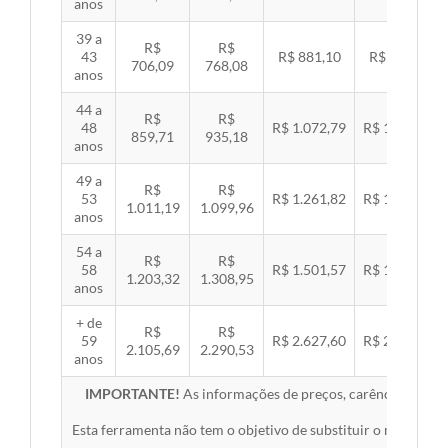
anos
39 a
R$
R$
43
R$ 881,10
R$ 907,99
706,09
768,08
anos
44 a
R$
R$
48
R$ 1.072,79
R$ 1.105,53
859,71
935,18
anos
49 a
R$
R$
53
R$ 1.261,82
R$ 1.300,32
1.011,19
1.099,96
anos
54 a
R$
R$
58
R$ 1.501,57
R$ 1.547,38
1.203,32
1.308,95
anos
+ de
R$
R$
59
R$ 2.627,60
R$ 2.707,76
2.105,69
2.290,53
anos
IMPORTANTE!
As informações de preços, carências, redes,
Esta ferramenta não tem o objetivo de substituir o material 