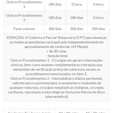
Outros Procedimentos
180 dias
0 hora
0 hora
1
Outros Procedimentos
180 dias
180 dias
0 hora
2
Parto a termo
300 dias
300 dias
300 dias
ATENÇÃO: A Cobertura Parcial Temporária (CPT) para doenças
ou lesões preexistentes será aplicada independentemente do
aproveitamento de carências. (24 Meses).
+ de 30 vidas
- Isenção total
Outros Procedimentos 1 - Cirurgias em geral e internações
clinicas, bem como exames complementares e terapias que
necessitam de verificação prévia de cobertura, exceto os
procedimentos mencionados no item 2.
Outros Procedimentos 2 - Hemodiálise e diálise peritoneal,
radioterapia e quimioterapia, transplantes e implantes de
qualquer natureza, cirurgias neoplásticas malignas, cirurgias
cardíacas, vasculares e neurológicas (inclusive Hérnia de disco
intervertebral)