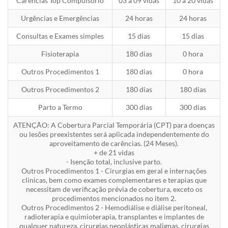
Carências Top Compulsório
03 a 09 vidas
10 a 20 vidas
Urgências e Emergências
24 horas
24 horas
Consultas e Exames simples
15 dias
15 dias
Fisioterapia
180 dias
0 hora
Outros Procedimentos 1
180 dias
0 hora
Outros Procedimentos 2
180 dias
180 dias
Parto a Termo
300 dias
300 dias
ATENÇÃO: A Cobertura Parcial Temporária (CPT) para doenças
ou lesões preexistentes será aplicada independentemente do
aproveitamento de carências. (24 Meses).
+ de 21 vidas
- Isenção total, inclusive parto.
Outros Procedimentos 1 - Cirurgias em geral e internações
clinicas, bem como exames complementares e terapias que
necessitam de verificação prévia de cobertura, exceto os
procedimentos mencionados no item 2.
Outros Procedimentos 2 - Hemodiálise e diálise peritoneal,
radioterapia e quimioterapia, transplantes e implantes de
qualquer natureza, cirurgias neoplásticas malignas, cirurgias