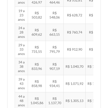
R$ 532,81
R$ 549,06
anos
426,97
464,46
19 a
R$
R$
23
R$ 628,72
R$ 647,89
503,82
548,06
anos
24 a
R$
R$
28
R$ 760,74
R$ 783,94
609,62
663,15
anos
29 a
R$
R$
33
R$ 912,90
R$ 940,74
731,55
795,79
anos
34 a
R$
R$
38
R$ 1.040,70
R$ 1.072,43
833,96
907,19
anos
39 a
R$
R$
43
R$ 1.071,92
R$ 1.104,60
858,98
934,41
anos
44 a
R$
R$
48
R$ 1.305,13
R$ 1.344,92
1.045,86
1.137,70
anos