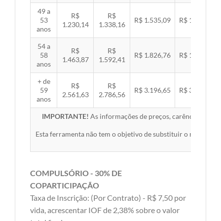
49 a
R$
R$
53
R$ 1.535,09
R$ 1.581,89
1.230,14
1.338,16
anos
54 a
R$
R$
58
R$ 1.826,76
R$ 1.882,45
1.463,87
1.592,41
anos
+ de
R$
R$
59
R$ 3.196,65
R$ 3.294,10
2.561,63
2.786,56
anos
IMPORTANTE!
As informações de preços, carências, redes,
Esta ferramenta não tem o objetivo de substituir o material 
COMPULSÓRIO - 30% DE
COPARTICIPAÇÃO
Taxa de Inscrição: (Por Contrato) - R$ 7,50 por
vida, acrescentar IOF de 2,38% sobre o valor