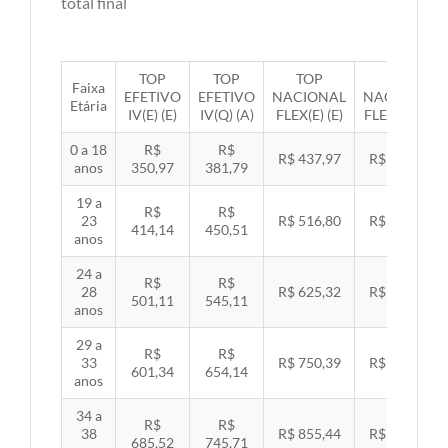
total final
TOP
TOP
TOP
TOP
Faixa
EFETIVO
EFETIVO
NACIONAL
NACIONAL
Etária
IV(E) (E)
IV(Q) (A)
FLEX(E) (E)
FLEX(Q) (A)
0 a 18
R$
R$
R$ 437,97
R$ 451,33
anos
350,97
381,79
19 a
R$
R$
23
R$ 516,80
R$ 532,57
414,14
450,51
anos
24 a
R$
R$
28
R$ 625,32
R$ 644,40
501,11
545,11
anos
29 a
R$
R$
33
R$ 750,39
R$ 773,29
601,34
654,14
anos
34 a
R$
R$
38
R$ 855,44
R$ 881,54
685,52
745,71