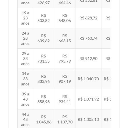
R$ 532,81
R$ 549,06
anos
426,97
464,46
19 a
R$
R$
23
R$ 628,72
R$ 647,89
503,82
548,06
anos
24 a
R$
R$
28
R$ 760,74
R$ 783,94
609,62
663,15
anos
29 a
R$
R$
33
R$ 912,90
R$ 940,74
731,55
795,79
anos
34 a
R$
R$
38
R$ 1.040,70
R$ 1.072,43
833,96
907,19
anos
39 a
R$
R$
43
R$ 1.071,92
R$ 1.104,60
858,98
934,41
anos
44 a
R$
R$
48
R$ 1.305,13
R$ 1.344,92
1.045,86
1.137,70
anos