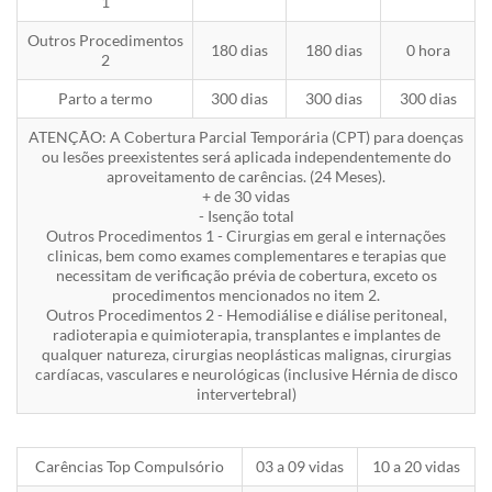
1
Outros Procedimentos
180 dias
180 dias
0 hora
2
Parto a termo
300 dias
300 dias
300 dias
ATENÇÃO: A Cobertura Parcial Temporária (CPT) para doenças
ou lesões preexistentes será aplicada independentemente do
aproveitamento de carências. (24 Meses).
+ de 30 vidas
- Isenção total
Outros Procedimentos 1 - Cirurgias em geral e internações
clinicas, bem como exames complementares e terapias que
necessitam de verificação prévia de cobertura, exceto os
procedimentos mencionados no item 2.
Outros Procedimentos 2 - Hemodiálise e diálise peritoneal,
radioterapia e quimioterapia, transplantes e implantes de
qualquer natureza, cirurgias neoplásticas malignas, cirurgias
cardíacas, vasculares e neurológicas (inclusive Hérnia de disco
intervertebral)
Carências Top Compulsório
03 a 09 vidas
10 a 20 vidas