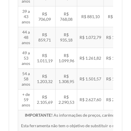
anos
39 a
R$
R$
43
R$ 881,10
R$ 907,99
706,09
768,08
anos
44 a
R$
R$
48
R$ 1.072,79
R$ 1.105,53
859,71
935,18
anos
49 a
R$
R$
53
R$ 1.261,82
R$ 1.300,32
1.011,19
1.099,96
anos
54 a
R$
R$
58
R$ 1.501,57
R$ 1.547,38
1.203,32
1.308,95
anos
+ de
R$
R$
59
R$ 2.627,60
R$ 2.707,76
2.105,69
2.290,53
anos
IMPORTANTE!
As informações de preços, carências, redes,
Esta ferramenta não tem o objetivo de substituir o material 