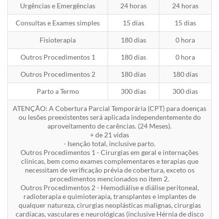
Urgências e Emergências
24 horas
24 horas
Consultas e Exames simples
15 dias
15 dias
Fisioterapia
180 dias
0 hora
Outros Procedimentos 1
180 dias
0 hora
Outros Procedimentos 2
180 dias
180 dias
Parto a Termo
300 dias
300 dias
ATENÇÃO: A Cobertura Parcial Temporária (CPT) para doenças
ou lesões preexistentes será aplicada independentemente do
aproveitamento de carências. (24 Meses).
+ de 21 vidas
- Isenção total, inclusive parto.
Outros Procedimentos 1 - Cirurgias em geral e internações
clinicas, bem como exames complementares e terapias que
necessitam de verificação prévia de cobertura, exceto os
procedimentos mencionados no item 2.
Outros Procedimentos 2 - Hemodiálise e diálise peritoneal,
radioterapia e quimioterapia, transplantes e implantes de
qualquer natureza, cirurgias neoplásticas malignas, cirurgias
cardíacas, vasculares e neurológicas (inclusive Hérnia de disco