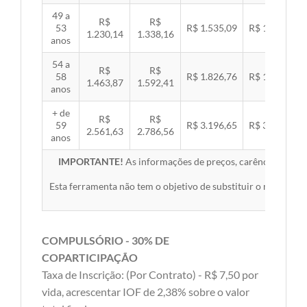
49 a
R$
R$
53
R$ 1.535,09
R$ 1.581,89
1.230,14
1.338,16
anos
54 a
R$
R$
58
R$ 1.826,76
R$ 1.882,45
1.463,87
1.592,41
anos
+ de
R$
R$
59
R$ 3.196,65
R$ 3.294,10
2.561,63
2.786,56
anos
IMPORTANTE!
As informações de preços, carências, redes,
Esta ferramenta não tem o objetivo de substituir o material 
COMPULSÓRIO - 30% DE
COPARTICIPAÇÃO
Taxa de Inscrição: (Por Contrato) - R$ 7,50 por
vida, acrescentar IOF de 2,38% sobre o valor