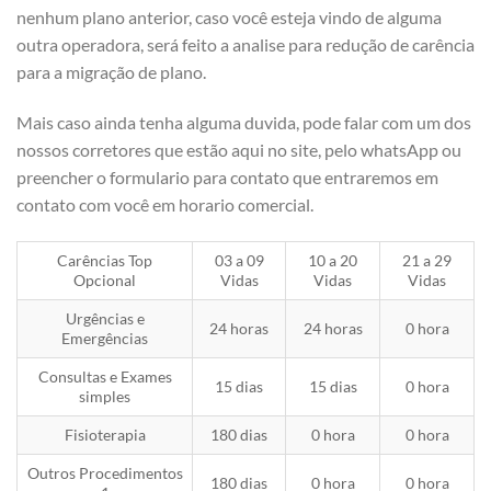
nenhum plano anterior, caso você esteja vindo de alguma
outra operadora, será feito a analise para redução de carência
para a migração de plano.
Mais caso ainda tenha alguma duvida, pode falar com um dos
nossos corretores que estão aqui no site, pelo whatsApp ou
preencher o formulario para contato que entraremos em
contato com você em horario comercial.
Carências Top
03 a 09
10 a 20
21 a 29
Opcional
Vidas
Vidas
Vidas
Urgências e
24 horas
24 horas
0 hora
Emergências
Consultas e Exames
15 dias
15 dias
0 hora
simples
Fisioterapia
180 dias
0 hora
0 hora
Outros Procedimentos
180 dias
0 hora
0 hora