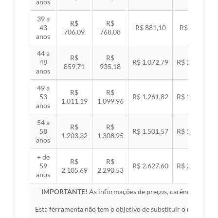
anos
39 a
R$
R$
43
R$ 881,10
R$ 907,99
706,09
768,08
anos
44 a
R$
R$
48
R$ 1.072,79
R$ 1.105,53
859,71
935,18
anos
49 a
R$
R$
53
R$ 1.261,82
R$ 1.300,32
1.011,19
1.099,96
anos
54 a
R$
R$
58
R$ 1.501,57
R$ 1.547,38
1.203,32
1.308,95
anos
+ de
R$
R$
59
R$ 2.627,60
R$ 2.707,76
2.105,69
2.290,53
anos
IMPORTANTE!
As informações de preços, carências, redes,
Esta ferramenta não tem o objetivo de substituir o material 