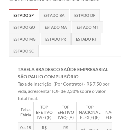
ESTADO SP
ESTADO BA
ESTADO DF
ESTADO GO
ESTADO MA
ESTADO MT
ESTADO MG
ESTADO PR
ESTADO RJ
ESTADO SC
TABELA BRADESCO SAÚDE EMPRESARIAL
SÃO PAULO COMPULSÓRIO
Taxa de Inscrição: (Por Contrato) - R$ 7,50 por
vida, acrescentar IOF de 2,38% sobre o valor
total final.
TOP
TOP
TOP
TOP
Faixa
EFETIVO
EFETIVO
NACIONAL
NACIONAL
Etária
IV(E) (E)
IV(Q) (A)
FLEX(E) (E)
FLEX(Q) (A)
0 a 18
R$
R$