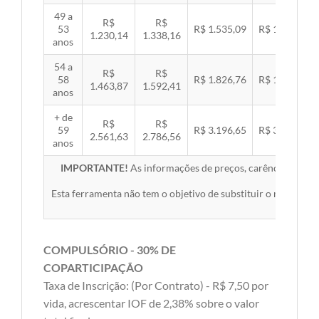
49 a
R$
R$
53
R$ 1.535,09
R$ 1.581,89
1.230,14
1.338,16
anos
54 a
R$
R$
58
R$ 1.826,76
R$ 1.882,45
1.463,87
1.592,41
anos
+ de
R$
R$
59
R$ 3.196,65
R$ 3.294,10
2.561,63
2.786,56
anos
IMPORTANTE!
As informações de preços, carências, redes,
Esta ferramenta não tem o objetivo de substituir o material 
COMPULSÓRIO - 30% DE
COPARTICIPAÇÃO
Taxa de Inscrição: (Por Contrato) - R$ 7,50 por
vida, acrescentar IOF de 2,38% sobre o valor