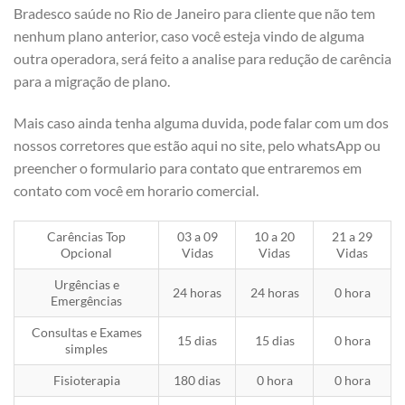
Bradesco saúde no Rio de Janeiro para cliente que não tem
nenhum plano anterior, caso você esteja vindo de alguma
outra operadora, será feito a analise para redução de carência
para a migração de plano.
Mais caso ainda tenha alguma duvida, pode falar com um dos
nossos corretores que estão aqui no site, pelo whatsApp ou
preencher o formulario para contato que entraremos em
contato com você em horario comercial.
Carências Top
03 a 09
10 a 20
21 a 29
Opcional
Vidas
Vidas
Vidas
Urgências e
24 horas
24 horas
0 hora
Emergências
Consultas e Exames
15 dias
15 dias
0 hora
simples
Fisioterapia
180 dias
0 hora
0 hora