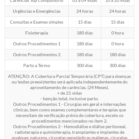
Carências Top Compulsório
03 a 09 vidas
10 a 20 vidas
Urgências e Emergências
24 horas
24 horas
Consultas e Exames simples
15 dias
15 dias
Fisioterapia
180 dias
0 hora
Outros Procedimentos 1
180 dias
0 hora
Outros Procedimentos 2
180 dias
180 dias
Parto a Termo
300 dias
300 dias
ATENÇÃO: A Cobertura Parcial Temporária (CPT) para doenças
ou lesões preexistentes será aplicada independentemente do
aproveitamento de carências. (24 Meses).
+ de 21 vidas
- Isenção total, inclusive parto.
Outros Procedimentos 1 - Cirurgias em geral e internações
clinicas, bem como exames complementares e terapias que
necessitam de verificação prévia de cobertura, exceto os
procedimentos mencionados no item 2.
Outros Procedimentos 2 - Hemodiálise e diálise peritoneal,
radioterapia e quimioterapia, transplantes e implantes de
qualquer natureza, cirurgias neoplásticas malignas, cirurgias