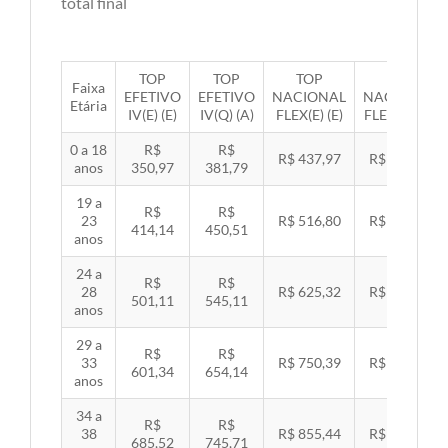
total final
TOP
TOP
TOP
TOP
Faixa
EFETIVO
EFETIVO
NACIONAL
NACIONAL
Etária
IV(E) (E)
IV(Q) (A)
FLEX(E) (E)
FLEX(Q) (A)
0 a 18
R$
R$
R$ 437,97
R$ 451,33
anos
350,97
381,79
19 a
R$
R$
23
R$ 516,80
R$ 532,57
414,14
450,51
anos
24 a
R$
R$
28
R$ 625,32
R$ 644,40
501,11
545,11
anos
29 a
R$
R$
33
R$ 750,39
R$ 773,29
601,34
654,14
anos
34 a
R$
R$
38
R$ 855,44
R$ 881,54
685,52
745,71