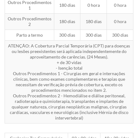
Outros Procedimentos
180 dias
0 hora
0 hora
1
Outros Procedimentos
180 dias
180 dias
0 hora
2
Parto a termo
300 dias
300 dias
300 dias
ATENÇÃO: A Cobertura Parcial Temporária (CPT) para doenças
ou lesões preexistentes será aplicada independentemente do
aproveitamento de carências. (24 Meses).
+ de 30 vidas
- Isenção total
Outros Procedimentos 1 - Cirurgias em geral e internações
clinicas, bem como exames complementares e terapias que
necessitam de verificação prévia de cobertura, exceto os
procedimentos mencionados no item 2.
Outros Procedimentos 2 - Hemodiálise e diálise peritoneal,
radioterapia e quimioterapia, transplantes e implantes de
qualquer natureza, cirurgias neoplásticas malignas, cirurgias
cardíacas, vasculares e neurológicas (inclusive Hérnia de disco
intervertebral)