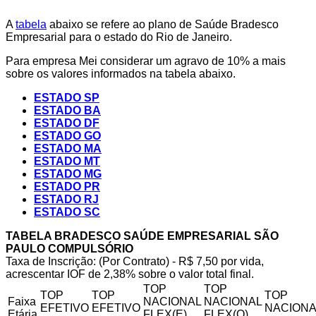
A
tabela
abaixo se refere ao plano de Saúde Bradesco
Empresarial para o estado do Rio de Janeiro.
Para empresa Mei considerar um agravo de 10% a mais
sobre os valores informados na tabela abaixo.
ESTADO SP
ESTADO BA
ESTADO DF
ESTADO GO
ESTADO MA
ESTADO MT
ESTADO MG
ESTADO PR
ESTADO RJ
ESTADO SC
TABELA BRADESCO SAÚDE EMPRESARIAL SÃO
PAULO COMPULSÓRIO
Taxa de Inscrição: (Por Contrato) - R$ 7,50 por vida,
acrescentar IOF de 2,38% sobre o valor total final.
TOP
TOP
TOP
TOP
TOP
Faixa
NACIONAL
NACIONAL
EFETIVO
EFETIVO
NACIONA
Etária
FLEX(E)
FLEX(Q)