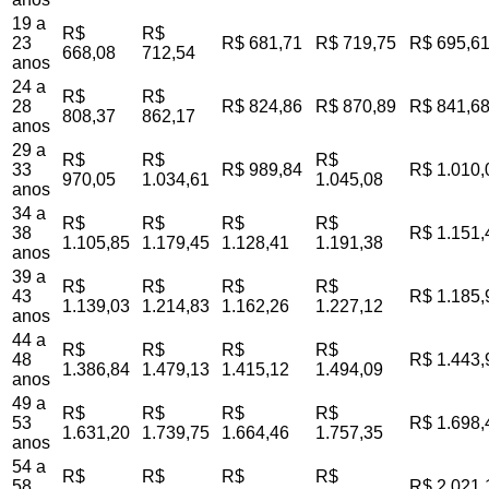
19 a
R$
R$
23
R$ 681,71
R$ 719,75
R$ 695,6
668,08
712,54
anos
24 a
R$
R$
28
R$ 824,86
R$ 870,89
R$ 841,6
808,37
862,17
anos
29 a
R$
R$
R$
33
R$ 989,84
R$ 1.010,
970,05
1.034,61
1.045,08
anos
34 a
R$
R$
R$
R$
38
R$ 1.151,
1.105,85
1.179,45
1.128,41
1.191,38
anos
39 a
R$
R$
R$
R$
43
R$ 1.185,
1.139,03
1.214,83
1.162,26
1.227,12
anos
44 a
R$
R$
R$
R$
48
R$ 1.443,
1.386,84
1.479,13
1.415,12
1.494,09
anos
49 a
R$
R$
R$
R$
53
R$ 1.698,
1.631,20
1.739,75
1.664,46
1.757,35
anos
54 a
R$
R$
R$
R$
58
R$ 2.021,