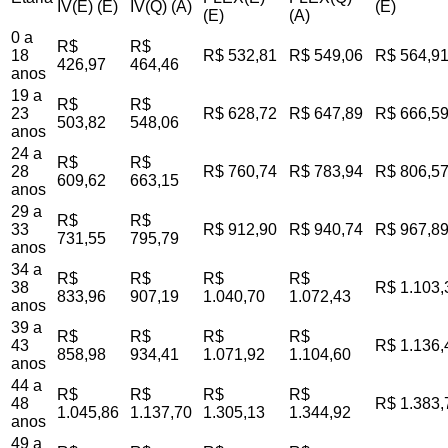
IV(E) (E)
IV(Q) (A)
(E)
(E)
(A)
0 a
R$
R$
18
R$ 532,81
R$ 549,06
R$ 564,9
426,97
464,46
anos
19 a
R$
R$
23
R$ 628,72
R$ 647,89
R$ 666,5
503,82
548,06
anos
24 a
R$
R$
28
R$ 760,74
R$ 783,94
R$ 806,5
609,62
663,15
anos
29 a
R$
R$
33
R$ 912,90
R$ 940,74
R$ 967,8
731,55
795,79
anos
34 a
R$
R$
R$
R$
38
R$ 1.103,
833,96
907,19
1.040,70
1.072,43
anos
39 a
R$
R$
R$
R$
43
R$ 1.136,
858,98
934,41
1.071,92
1.104,60
anos
44 a
R$
R$
R$
R$
48
R$ 1.383,
1.045,86
1.137,70
1.305,13
1.344,92
anos
49 a