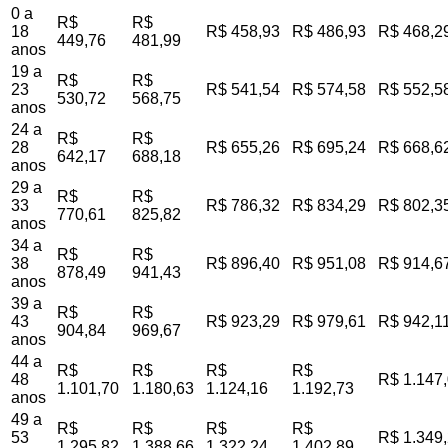
0 a
R$
R$
18
R$ 458,93
R$ 486,93
R$ 468,2
449,76
481,99
anos
19 a
R$
R$
23
R$ 541,54
R$ 574,58
R$ 552,5
530,72
568,75
anos
24 a
R$
R$
28
R$ 655,26
R$ 695,24
R$ 668,6
642,17
688,18
anos
29 a
R$
R$
33
R$ 786,32
R$ 834,29
R$ 802,3
770,61
825,82
anos
34 a
R$
R$
38
R$ 896,40
R$ 951,08
R$ 914,6
878,49
941,43
anos
39 a
R$
R$
43
R$ 923,29
R$ 979,61
R$ 942,1
904,84
969,67
anos
44 a
R$
R$
R$
R$
48
R$ 1.147
1.101,70
1.180,63
1.124,16
1.192,73
anos
49 a
R$
R$
R$
R$
53
R$ 1.349
1.295,82
1.388,66
1.322,24
1.402,89