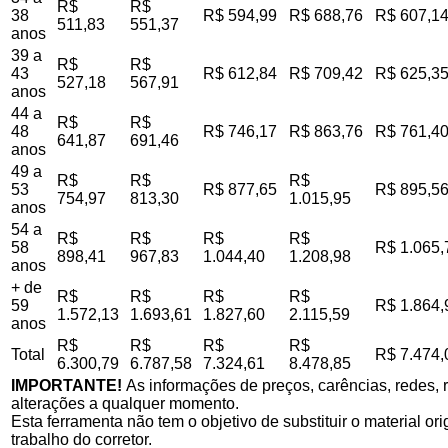
R$
R$
38
R$ 594,99
R$ 688,76
R$ 607,1
511,83
551,37
anos
39 a
R$
R$
43
R$ 612,84
R$ 709,42
R$ 625,3
527,18
567,91
anos
44 a
R$
R$
48
R$ 746,17
R$ 863,76
R$ 761,4
641,87
691,46
anos
49 a
R$
R$
R$
53
R$ 877,65
R$ 895,5
754,97
813,30
1.015,95
anos
54 a
R$
R$
R$
R$
58
R$ 1.065,
898,41
967,83
1.044,40
1.208,98
anos
+ de
R$
R$
R$
R$
59
R$ 1.864,
1.572,13
1.693,61
1.827,60
2.115,59
anos
R$
R$
R$
R$
Total
R$ 7.474,
6.300,79
6.787,58
7.324,61
8.478,85
IMPORTANTE!
As informações de preços, carências, redes, r
alterações a qualquer momento.
Esta ferramenta não tem o objetivo de substituir o material o
trabalho do corretor.