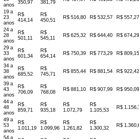
350,97
381,79
anos
19 a
R$
R$
23
R$ 516,80
R$ 532,57
R$ 557,2
414,14
450,51
anos
24 a
R$
R$
28
R$ 625,32
R$ 644,40
R$ 674,2
501,11
545,11
anos
29 a
R$
R$
33
R$ 750,39
R$ 773,29
R$ 809,1
601,34
654,14
anos
34 a
R$
R$
38
R$ 855,44
R$ 881,54
R$ 922,4
685,52
745,71
anos
39 a
R$
R$
43
R$ 881,10
R$ 907,99
R$ 950,0
706,09
768,08
anos
44 a
R$
R$
R$
R$
48
R$ 1.156,
859,71
935,18
1.072,79
1.105,53
anos
49 a
R$
R$
R$
R$
53
R$ 1.360,
1.011,19
1.099,96
1.261,82
1.300,32
anos
54 a