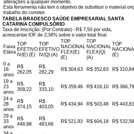
alterações a qualquer momento.
Esta ferramenta não tem o objetivo de substituir o material o
trabalho do corretor.
TABELA BRADESCO SAÚDE EMPRESARIAL SANTA
CATARINA COMPULSÓRIO
Taxa de Inscrição: (Por Contrato) - R$ 7,50 por vida,
acrescentar IOF de 2,38% sobre o valor total final.
TOP
TOP
TOP
TOP
TOP
Faixa
NACIONAL
NACIONAL
EFETIVO
EFETIVO
NACIONA
Etária
FLEX(E)
FLEX(Q)
IV(E) (E)
IV(Q) (A)
(E)
(E)
(A)
0 a
R$
R$
18
R$ 304,63
R$ 352,63
R$ 310,8
262,05
282,29
anos
19 a
R$
R$
23
R$ 359,46
R$ 416,10
R$ 366,7
309,22
333,10
anos
24 a
R$
R$
28
R$ 434,94
R$ 503,48
R$ 443,8
374,15
403,05
anos
29 a
R$
R$
33
R$ 521,93
R$ 604,18
R$ 532,5
448,98
483,66
anos
34 a