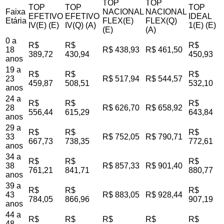
TOP
TOP
TOP
TOP
TOP
Faixa
NACIONAL
NACIONAL
EFETIVO
EFETIVO
IDEAL
Etária
FLEX(E)
FLEX(Q)
IV(E) (E)
IV(Q) (A)
1(E) (E)
(E)
(A)
0 a
R$
R$
R$
18
R$ 438,93
R$ 461,50
389,72
430,94
450,93
anos
19 a
R$
R$
R$
23
R$ 517,94
R$ 544,57
459,87
508,51
532,10
anos
24 a
R$
R$
R$
28
R$ 626,70
R$ 658,92
556,44
615,29
643,84
anos
29 a
R$
R$
R$
33
R$ 752,05
R$ 790,71
667,73
738,35
772,61
anos
34 a
R$
R$
R$
38
R$ 857,33
R$ 901,40
761,21
841,71
880,77
anos
39 a
R$
R$
R$
43
R$ 883,05
R$ 928,44
784,05
866,96
907,19
anos
44 a
R$
R$
R$
R$
R$
48