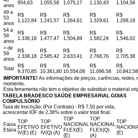
954,63
1.055,58
1.075,17
1.130,43
1.104,56
anos
49 a
R$
R$
R$
R$
R$
53
1.122,84
1.241,57
1.264,61
1.329,61
1.299,18
anos
54 a
R$
R$
R$
R$
R$
58
1.336,18
1.477,47
1.504,89
1.582,24
1.546,02
anos
+ de
R$
R$
R$
R$
R$
59
2.338,18
2.585,42
2.633,41
2.768,76
2.705,38
anos
R$
R$
R$
R$
R$
Total
9.370,85
10.361,80
10.554,08
11.096,58
10.842,58
IMPORTANTE!
As informações de preços, carências, redes, r
momento.
Esta ferramenta não tem o objetivo de substituir o material or
TABELA BRADESCO SAÚDE EMPRESARIAL GOIAS
COMPULSÓRIO
Taxa de Inscrição: (Por Contrato) - R$ 7,50 por vida,
acrescentar IOF de 2,38% sobre o valor total final.
TOP
TOP
TOP
TOP
TOP
Faixa
NACIONAL
NACIONAL
EFETIVO
EFETIVO
NACIONA
Etária
FLEX(E)
FLEX(Q)
IV(E) (E)
IV(Q) (A)
(E)
(E)
(A)