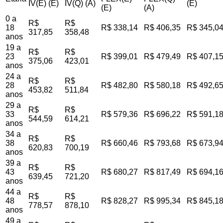
IV(E) (E)
IV(Q) (A)
(E)
(E)
(A)
0 a
R$
R$
18
R$ 338,14
R$ 406,35
R$ 345,0
317,85
358,48
anos
19 a
R$
R$
23
R$ 399,01
R$ 479,49
R$ 407,1
375,06
423,01
anos
24 a
R$
R$
28
R$ 482,80
R$ 580,18
R$ 492,6
453,82
511,84
anos
29 a
R$
R$
33
R$ 579,36
R$ 696,22
R$ 591,1
544,59
614,21
anos
34 a
R$
R$
38
R$ 660,46
R$ 793,68
R$ 673,9
620,83
700,19
anos
39 a
R$
R$
43
R$ 680,27
R$ 817,49
R$ 694,1
639,45
721,20
anos
44 a
R$
R$
48
R$ 828,27
R$ 995,34
R$ 845,1
778,57
878,10
anos
49 a