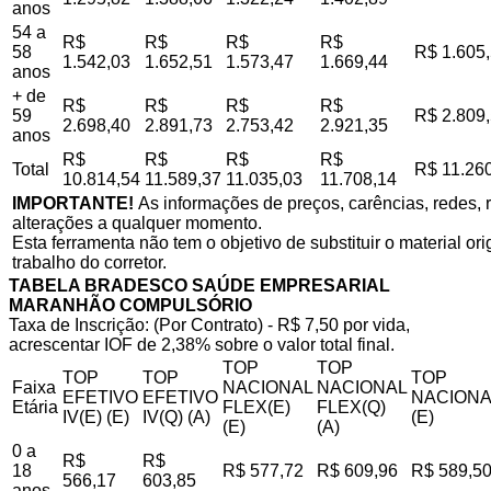
anos
54 a
R$
R$
R$
R$
58
R$ 1.605
1.542,03
1.652,51
1.573,47
1.669,44
anos
+ de
R$
R$
R$
R$
59
R$ 2.809
2.698,40
2.891,73
2.753,42
2.921,35
anos
R$
R$
R$
R$
Total
R$ 11.26
10.814,54
11.589,37
11.035,03
11.708,14
IMPORTANTE!
As informações de preços, carências, redes, r
alterações a qualquer momento.
Esta ferramenta não tem o objetivo de substituir o material o
trabalho do corretor.
TABELA BRADESCO SAÚDE EMPRESARIAL
MARANHÃO COMPULSÓRIO
Taxa de Inscrição: (Por Contrato) - R$ 7,50 por vida,
acrescentar IOF de 2,38% sobre o valor total final.
TOP
TOP
TOP
TOP
TOP
Faixa
NACIONAL
NACIONAL
EFETIVO
EFETIVO
NACIONA
Etária
FLEX(E)
FLEX(Q)
IV(E) (E)
IV(Q) (A)
(E)
(E)
(A)
0 a
R$
R$
18
R$ 577,72
R$ 609,96
R$ 589,5
566,17
603,85
anos