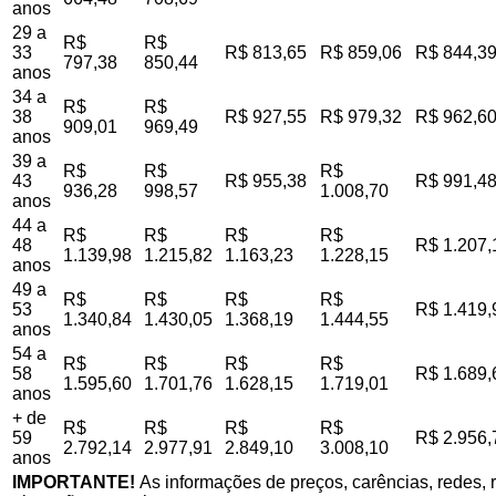
anos
29 a
R$
R$
33
R$ 813,65
R$ 859,06
R$ 844,3
797,38
850,44
anos
34 a
R$
R$
38
R$ 927,55
R$ 979,32
R$ 962,6
909,01
969,49
anos
39 a
R$
R$
R$
43
R$ 955,38
R$ 991,4
936,28
998,57
1.008,70
anos
44 a
R$
R$
R$
R$
48
R$ 1.207,
1.139,98
1.215,82
1.163,23
1.228,15
anos
49 a
R$
R$
R$
R$
53
R$ 1.419,
1.340,84
1.430,05
1.368,19
1.444,55
anos
54 a
R$
R$
R$
R$
58
R$ 1.689,
1.595,60
1.701,76
1.628,15
1.719,01
anos
+ de
R$
R$
R$
R$
59
R$ 2.956,
2.792,14
2.977,91
2.849,10
3.008,10
anos
IMPORTANTE!
As informações de preços, carências, redes, r