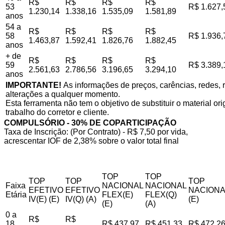
R$
R$
R$
R$
53
R$ 1.627,
1.230,14
1.338,16
1.535,09
1.581,89
anos
54 a
R$
R$
R$
R$
58
R$ 1.936,
1.463,87
1.592,41
1.826,76
1.882,45
anos
+ de
R$
R$
R$
R$
59
R$ 3.389,
2.561,63
2.786,56
3.196,65
3.294,10
anos
IMPORTANTE!
As informações de preços, carências, redes, r
alterações a qualquer momento.
Esta ferramenta não tem o objetivo de substituir o material o
trabalho do corretor e cliente.
COMPULSÓRIO - 30% DE COPARTICIPAÇÃO
Taxa de Inscrição: (Por Contrato) - R$ 7,50 por vida,
acrescentar IOF de 2,38% sobre o valor total final
TOP
TOP
TOP
TOP
TOP
Faixa
NACIONAL
NACIONAL
EFETIVO
EFETIVO
NACIONA
Etária
FLEX(E)
FLEX(Q)
IV(E) (E)
IV(Q) (A)
(E)
(E)
(A)
0 a
R$
R$
18
R$ 437,97
R$ 451,33
R$ 472,2