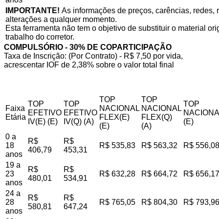
IMPORTANTE!
As informações de preços, carências, redes, r
alterações a qualquer momento.
Esta ferramenta não tem o objetivo de substituir o material o
trabalho do corretor.
COMPULSÓRIO - 30% DE COPARTICIPAÇÃO
Taxa de Inscrição: (Por Contrato) - R$ 7,50 por vida,
acrescentar IOF de 2,38% sobre o valor total final
TOP
TOP
TOP
TOP
TOP
Faixa
NACIONAL
NACIONAL
EFETIVO
EFETIVO
NACIONA
Etária
FLEX(E)
FLEX(Q)
IV(E) (E)
IV(Q) (A)
(E)
(E)
(A)
0 a
R$
R$
18
R$ 535,83
R$ 563,32
R$ 556,0
406,79
453,31
anos
19 a
R$
R$
23
R$ 632,28
R$ 664,72
R$ 656,1
480,01
534,91
anos
24 a
R$
R$
28
R$ 765,05
R$ 804,30
R$ 793,9
580,81
647,24
anos