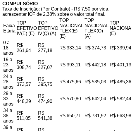
COMPULSÓRIO
Taxa de Inscrição: (Por Contrato) - R$ 7,50 por vida,
acrescentar IOF de 2,38% sobre o valor total final.
TOP
TOP
TOP
TOP
TOP
Faixa
NACIONAL
NACIONAL
EFETIVO
EFETIVO
NACIONA
Etária
FLEX(E)
FLEX(Q)
IV(E) (E)
IV(Q) (A)
(E)
(E)
(A)
0 a
R$
R$
18
R$ 333,14
R$ 374,73
R$ 339,9
261,64
277,18
anos
19 a
R$
R$
23
R$ 393,11
R$ 442,18
R$ 401,1
308,74
327,07
anos
24 a
R$
R$
28
R$ 475,66
R$ 535,03
R$ 485,3
373,57
395,75
anos
29 a
R$
R$
33
R$ 570,80
R$ 642,04
R$ 582,4
448,29
474,90
anos
34 a
R$
R$
38
R$ 650,71
R$ 731,92
R$ 663,9
511,05
541,38
anos
39 a
R$
R$