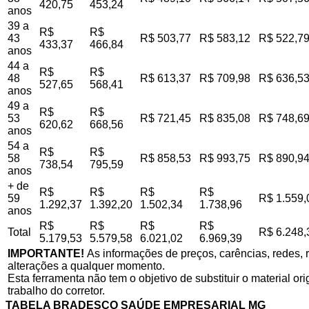
420,75
453,24
anos
39 a
R$
R$
43
R$ 503,77
R$ 583,12
R$ 522,7
433,37
466,84
anos
44 a
R$
R$
48
R$ 613,37
R$ 709,98
R$ 636,5
527,65
568,41
anos
49 a
R$
R$
53
R$ 721,45
R$ 835,08
R$ 748,6
620,62
668,56
anos
54 a
R$
R$
58
R$ 858,53
R$ 993,75
R$ 890,9
738,54
795,59
anos
+ de
R$
R$
R$
R$
59
R$ 1.559,
1.292,37
1.392,20
1.502,34
1.738,96
anos
R$
R$
R$
R$
Total
R$ 6.248,
5.179,53
5.579,58
6.021,02
6.969,39
IMPORTANTE!
As informações de preços, carências, redes, r
alterações a qualquer momento.
Esta ferramenta não tem o objetivo de substituir o material o
trabalho do corretor.
TABELA BRADESCO SAÚDE EMPRESARIAL MG