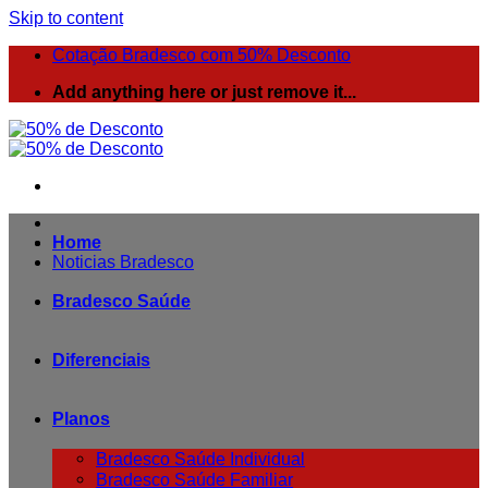
Skip to content
Cotação Bradesco com 50% Desconto
Add anything here or just remove it...
Home
Noticias Bradesco
Bradesco Saúde
Diferenciais
Planos
Bradesco Saúde Individual
Bradesco Saúde Familiar