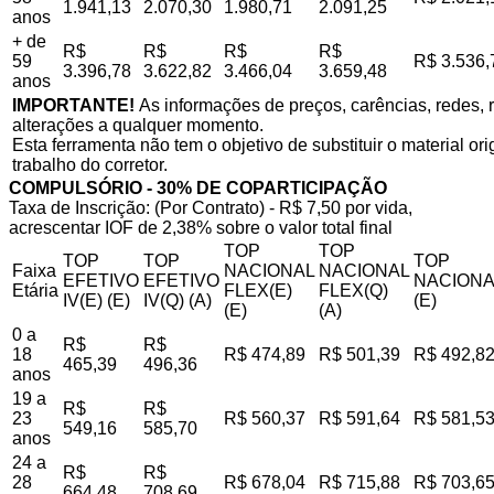
1.941,13
2.070,30
1.980,71
2.091,25
anos
+ de
R$
R$
R$
R$
59
R$ 3.536,
3.396,78
3.622,82
3.466,04
3.659,48
anos
IMPORTANTE!
As informações de preços, carências, redes, r
alterações a qualquer momento.
Esta ferramenta não tem o objetivo de substituir o material o
trabalho do corretor.
COMPULSÓRIO - 30% DE COPARTICIPAÇÃO
Taxa de Inscrição: (Por Contrato) - R$ 7,50 por vida,
acrescentar IOF de 2,38% sobre o valor total final
TOP
TOP
TOP
TOP
TOP
Faixa
NACIONAL
NACIONAL
EFETIVO
EFETIVO
NACIONA
Etária
FLEX(E)
FLEX(Q)
IV(E) (E)
IV(Q) (A)
(E)
(E)
(A)
0 a
R$
R$
18
R$ 474,89
R$ 501,39
R$ 492,8
465,39
496,36
anos
19 a
R$
R$
23
R$ 560,37
R$ 591,64
R$ 581,5
549,16
585,70
anos
24 a
R$
R$
28
R$ 678,04
R$ 715,88
R$ 703,6
664,48
708,69