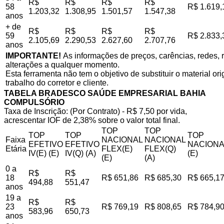
R$
R$
R$
R$
58
R$ 1.619,
1.203,32
1.308,95
1.501,57
1.547,38
anos
+ de
R$
R$
R$
R$
59
R$ 2.833,
2.105,69
2.290,53
2.627,60
2.707,76
anos
IMPORTANTE!
As informações de preços, carências, redes, r
alterações a qualquer momento.
Esta ferramenta não tem o objetivo de substituir o material o
trabalho do corretor e cliente.
TABELA BRADESCO SAÚDE EMPRESARIAL BAHIA
COMPULSÓRIO
Taxa de Inscrição: (Por Contrato) - R$ 7,50 por vida,
acrescentar IOF de 2,38% sobre o valor total final.
TOP
TOP
TOP
TOP
TOP
Faixa
NACIONAL
NACIONAL
EFETIVO
EFETIVO
NACIONA
Etária
FLEX(E)
FLEX(Q)
IV(E) (E)
IV(Q) (A)
(E)
(E)
(A)
0 a
R$
R$
18
R$ 651,86
R$ 685,30
R$ 665,1
494,88
551,47
anos
19 a
R$
R$
23
R$ 769,19
R$ 808,65
R$ 784,9
583,96
650,73
anos