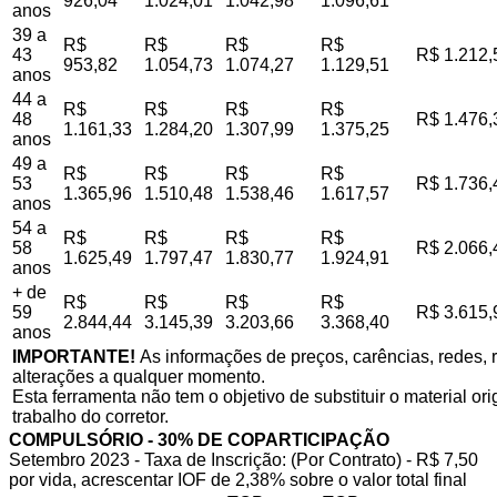
926,04
1.024,01
1.042,98
1.096,61
anos
39 a
R$
R$
R$
R$
43
R$ 1.212,
953,82
1.054,73
1.074,27
1.129,51
anos
44 a
R$
R$
R$
R$
48
R$ 1.476,
1.161,33
1.284,20
1.307,99
1.375,25
anos
49 a
R$
R$
R$
R$
53
R$ 1.736,
1.365,96
1.510,48
1.538,46
1.617,57
anos
54 a
R$
R$
R$
R$
58
R$ 2.066,
1.625,49
1.797,47
1.830,77
1.924,91
anos
+ de
R$
R$
R$
R$
59
R$ 3.615,
2.844,44
3.145,39
3.203,66
3.368,40
anos
IMPORTANTE!
As informações de preços, carências, redes, r
alterações a qualquer momento.
Esta ferramenta não tem o objetivo de substituir o material o
trabalho do corretor.
COMPULSÓRIO - 30% DE COPARTICIPAÇÃO
Setembro 2023 - Taxa de Inscrição: (Por Contrato) - R$ 7,50
por vida, acrescentar IOF de 2,38% sobre o valor total final