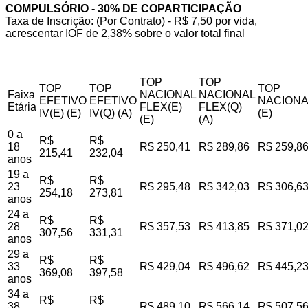
COMPULSÓRIO - 30% DE COPARTICIPAÇÃO
Taxa de Inscrição: (Por Contrato) - R$ 7,50 por vida,
acrescentar IOF de 2,38% sobre o valor total final
TOP
TOP
TOP
TOP
TOP
Faixa
NACIONAL
NACIONAL
EFETIVO
EFETIVO
NACIONA
Etária
FLEX(E)
FLEX(Q)
IV(E) (E)
IV(Q) (A)
(E)
(E)
(A)
0 a
R$
R$
18
R$ 250,41
R$ 289,86
R$ 259,8
215,41
232,04
anos
19 a
R$
R$
23
R$ 295,48
R$ 342,03
R$ 306,6
254,18
273,81
anos
24 a
R$
R$
28
R$ 357,53
R$ 413,85
R$ 371,0
307,56
331,31
anos
29 a
R$
R$
33
R$ 429,04
R$ 496,62
R$ 445,2
369,08
397,58
anos
34 a
R$
R$
38
R$ 489,10
R$ 566,14
R$ 507,5