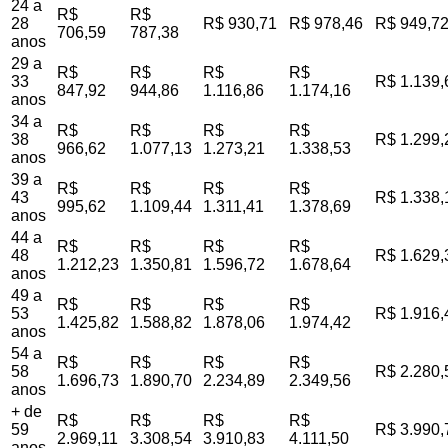
24 a
R$
R$
28
R$ 930,71
R$ 978,46
R$ 949,7
706,59
787,38
anos
29 a
R$
R$
R$
R$
33
R$ 1.139,
847,92
944,86
1.116,86
1.174,16
anos
34 a
R$
R$
R$
R$
38
R$ 1.299,
966,62
1.077,13
1.273,21
1.338,53
anos
39 a
R$
R$
R$
R$
43
R$ 1.338,
995,62
1.109,44
1.311,41
1.378,69
anos
44 a
R$
R$
R$
R$
48
R$ 1.629,
1.212,23
1.350,81
1.596,72
1.678,64
anos
49 a
R$
R$
R$
R$
53
R$ 1.916,
1.425,82
1.588,82
1.878,06
1.974,42
anos
54 a
R$
R$
R$
R$
58
R$ 2.280,
1.696,73
1.890,70
2.234,89
2.349,56
anos
+ de
R$
R$
R$
R$
59
R$ 3.990,
2.969,11
3.308,54
3.910,83
4.111,50
anos