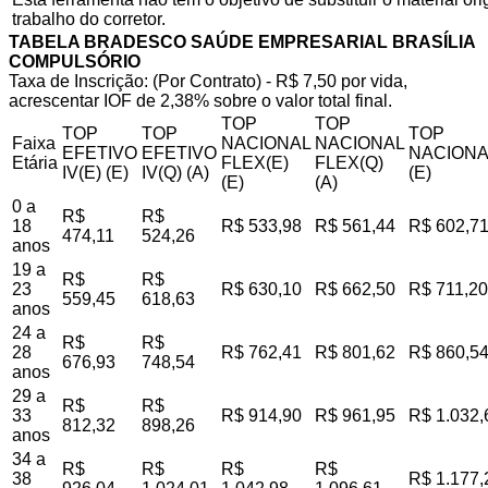
trabalho do corretor.
TABELA BRADESCO SAÚDE EMPRESARIAL BRASÍLIA
COMPULSÓRIO
Taxa de Inscrição: (Por Contrato) - R$ 7,50 por vida,
acrescentar IOF de 2,38% sobre o valor total final.
TOP
TOP
TOP
TOP
TOP
Faixa
NACIONAL
NACIONAL
EFETIVO
EFETIVO
NACIONA
Etária
FLEX(E)
FLEX(Q)
IV(E) (E)
IV(Q) (A)
(E)
(E)
(A)
0 a
R$
R$
18
R$ 533,98
R$ 561,44
R$ 602,7
474,11
524,26
anos
19 a
R$
R$
23
R$ 630,10
R$ 662,50
R$ 711,20
559,45
618,63
anos
24 a
R$
R$
28
R$ 762,41
R$ 801,62
R$ 860,5
676,93
748,54
anos
29 a
R$
R$
33
R$ 914,90
R$ 961,95
R$ 1.032,
812,32
898,26
anos
34 a
R$
R$
R$
R$
38
R$ 1.177,