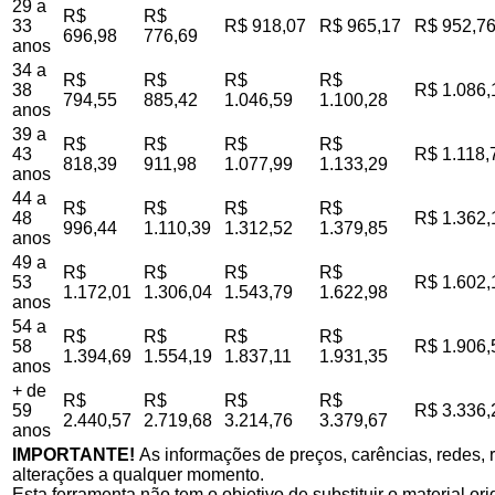
29 a
R$
R$
33
R$ 918,07
R$ 965,17
R$ 952,7
696,98
776,69
anos
34 a
R$
R$
R$
R$
38
R$ 1.086,
794,55
885,42
1.046,59
1.100,28
anos
39 a
R$
R$
R$
R$
43
R$ 1.118,
818,39
911,98
1.077,99
1.133,29
anos
44 a
R$
R$
R$
R$
48
R$ 1.362,
996,44
1.110,39
1.312,52
1.379,85
anos
49 a
R$
R$
R$
R$
53
R$ 1.602,
1.172,01
1.306,04
1.543,79
1.622,98
anos
54 a
R$
R$
R$
R$
58
R$ 1.906,
1.394,69
1.554,19
1.837,11
1.931,35
anos
+ de
R$
R$
R$
R$
59
R$ 3.336,
2.440,57
2.719,68
3.214,76
3.379,67
anos
IMPORTANTE!
As informações de preços, carências, redes, r
alterações a qualquer momento.
Esta ferramenta não tem o objetivo de substituir o material o