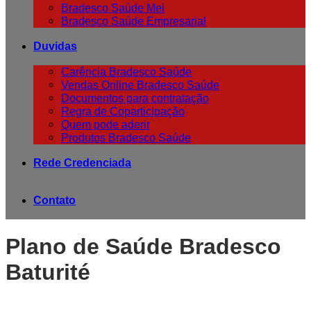
Bradesco Saúde Mei
Bradesco Saúde Empresarial
Duvidas
Carência Bradesco Saúde
Vendas Online Bradesco Saúde
Documentos para contratação
Regra de Coparticipação
Quem pode aderir
Produtos Bradesco Saúde
Rede Credenciada
Contato
Plano de Saúde Bradesco
Baturité