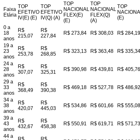
TOP
TOP
TOP
TOP
TOP
Faixa
NACIONAL
NACIONAL
EFETIVO
EFETIVO
NACIONA
Etária
FLEX(E)
FLEX(Q)
IV(E) (E)
IV(Q) (A)
(E)
(E)
(A)
0 a
R$
R$
18
R$ 273,84
R$ 308,03
R$ 284,1
215,07
227,84
anos
19 a
R$
R$
23
R$ 323,13
R$ 363,48
R$ 335,3
253,78
268,85
anos
24 a
R$
R$
28
R$ 390,98
R$ 439,81
R$ 405,7
307,07
325,31
anos
29 a
R$
R$
33
R$ 469,18
R$ 527,78
R$ 486,9
368,49
390,38
anos
34 a
R$
R$
38
R$ 534,86
R$ 601,66
R$ 555,0
420,07
445,03
anos
39 a
R$
R$
43
R$ 550,91
R$ 619,71
R$ 571,7
432,67
458,38
anos
44 a
R$
R$