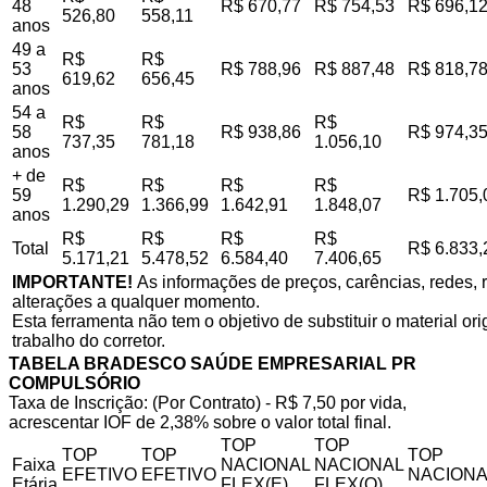
48
R$ 670,77
R$ 754,53
R$ 696,1
526,80
558,11
anos
49 a
R$
R$
53
R$ 788,96
R$ 887,48
R$ 818,7
619,62
656,45
anos
54 a
R$
R$
R$
58
R$ 938,86
R$ 974,3
737,35
781,18
1.056,10
anos
+ de
R$
R$
R$
R$
59
R$ 1.705,
1.290,29
1.366,99
1.642,91
1.848,07
anos
R$
R$
R$
R$
Total
R$ 6.833,
5.171,21
5.478,52
6.584,40
7.406,65
IMPORTANTE!
As informações de preços, carências, redes, r
alterações a qualquer momento.
Esta ferramenta não tem o objetivo de substituir o material o
trabalho do corretor.
TABELA BRADESCO SAÚDE EMPRESARIAL PR
COMPULSÓRIO
Taxa de Inscrição: (Por Contrato) - R$ 7,50 por vida,
acrescentar IOF de 2,38% sobre o valor total final.
TOP
TOP
TOP
TOP
TOP
Faixa
NACIONAL
NACIONAL
EFETIVO
EFETIVO
NACIONA
Etária
FLEX(E)
FLEX(Q)