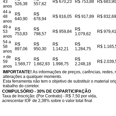
43
R$ 670,23
R$ 753,88
R$ 683,9
526,38
557,62
anos
44 a
R$
R$
48
R$ 816,05
R$ 917,89
R$ 832,6
640,90
678,94
anos
49 a
R$
R$
R$
53
R$ 959,84
R$ 979,4
753,83
798,57
1.079,62
anos
54 a
R$
R$
R$
R$
58
R$ 1.165,
897,06
950,30
1.142,21
1.284,75
anos
+ de
R$
R$
R$
R$
59
R$ 2.039,
1.569,77
1.662,93
1.998,75
2.248,18
anos
IMPORTANTE!
As informações de preços, carências, redes, r
alterações a qualquer momento.
Esta ferramenta não tem o objetivo de substituir o material o
trabalho do corretor.
COMPULSÓRIO - 30% DE COPARTICIPAÇÃO
Taxa de Inscrição: (Por Contrato) - R$ 7,50 por vida,
acrescentar IOF de 2,38% sobre o valor total final