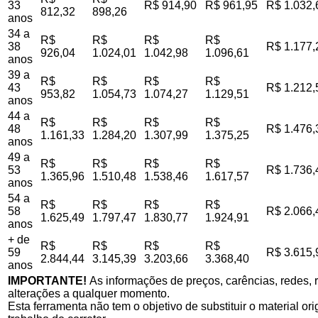
33
R$ 914,90
R$ 961,95
R$ 1.032,
812,32
898,26
anos
34 a
R$
R$
R$
R$
38
R$ 1.177,
926,04
1.024,01
1.042,98
1.096,61
anos
39 a
R$
R$
R$
R$
43
R$ 1.212,
953,82
1.054,73
1.074,27
1.129,51
anos
44 a
R$
R$
R$
R$
48
R$ 1.476,
1.161,33
1.284,20
1.307,99
1.375,25
anos
49 a
R$
R$
R$
R$
53
R$ 1.736,
1.365,96
1.510,48
1.538,46
1.617,57
anos
54 a
R$
R$
R$
R$
58
R$ 2.066,
1.625,49
1.797,47
1.830,77
1.924,91
anos
+ de
R$
R$
R$
R$
59
R$ 3.615,
2.844,44
3.145,39
3.203,66
3.368,40
anos
IMPORTANTE!
As informações de preços, carências, redes, r
alterações a qualquer momento.
Esta ferramenta não tem o objetivo de substituir o material o