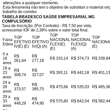
alterações a qualquer momento.
Esta ferramenta não tem o objetivo de substituir o material o
trabalho do corretor.
TABELA BRADESCO SAÚDE EMPRESARIAL MG
COMPULSÓRIO
Taxa de Inscrição: (Por Contrato) - R$ 7,50 por vida,
acrescentar IOF de 2,38% sobre o valor total final.
TOP
TOP
TOP
TOP
TOP
Faixa
NACIONAL
NACIONAL
EFETIVO
EFETIVO
NACIONA
Etária
FLEX(E)
FLEX(Q)
IV(E) (E)
IV(Q) (A)
(E)
(E)
(A)
0 a
R$
R$
18
R$ 333,14
R$ 374,73
R$ 339,9
261,64
277,18
anos
19 a
R$
R$
23
R$ 393,11
R$ 442,18
R$ 401,1
308,74
327,07
anos
24 a
R$
R$
28
R$ 475,66
R$ 535,03
R$ 485,3
373,57
395,75
anos
29 a
R$
R$
33
R$ 570,80
R$ 642,04
R$ 582,4
448,29
474,90
anos