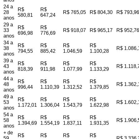
24 a
R$
R$
28
R$ 765,05
R$ 804,30
R$ 793,9
580,81
647,24
anos
29 a
R$
R$
33
R$ 918,07
R$ 965,17
R$ 952,7
696,98
776,69
anos
34 a
R$
R$
R$
R$
38
R$ 1.086,
794,55
885,42
1.046,59
1.100,28
anos
39 a
R$
R$
R$
R$
43
R$ 1.118,
818,39
911,98
1.077,99
1.133,29
anos
44 a
R$
R$
R$
R$
48
R$ 1.362,
996,44
1.110,39
1.312,52
1.379,85
anos
49 a
R$
R$
R$
R$
53
R$ 1.602,
1.172,01
1.306,04
1.543,79
1.622,98
anos
54 a
R$
R$
R$
R$
58
R$ 1.906,
1.394,69
1.554,19
1.837,11
1.931,35
anos
+ de
R$
R$
R$
R$
59
R$ 3.336,