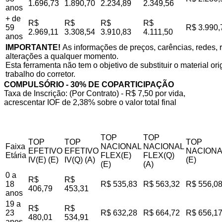
1.696,73
1.890,70
2.234,89
2.349,56
anos
+ de
R$
R$
R$
R$
59
R$ 3.990,
2.969,11
3.308,54
3.910,83
4.111,50
anos
IMPORTANTE!
As informações de preços, carências, redes, r
alterações a qualquer momento.
Esta ferramenta não tem o objetivo de substituir o material o
trabalho do corretor.
COMPULSÓRIO - 30% DE COPARTICIPAÇÃO
Taxa de Inscrição: (Por Contrato) - R$ 7,50 por vida,
acrescentar IOF de 2,38% sobre o valor total final
TOP
TOP
TOP
TOP
TOP
Faixa
NACIONAL
NACIONAL
EFETIVO
EFETIVO
NACIONA
Etária
FLEX(E)
FLEX(Q)
IV(E) (E)
IV(Q) (A)
(E)
(E)
(A)
0 a
R$
R$
18
R$ 535,83
R$ 563,32
R$ 556,0
406,79
453,31
anos
19 a
R$
R$
23
R$ 632,28
R$ 664,72
R$ 656,1
480,01
534,91
anos