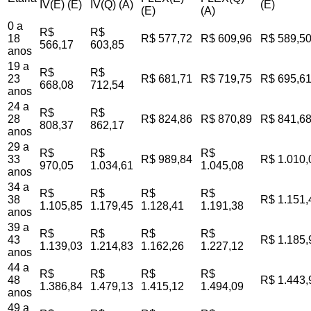
IV(E) (E)
IV(Q) (A)
(E)
(E)
(A)
0 a
R$
R$
18
R$ 577,72
R$ 609,96
R$ 589,5
566,17
603,85
anos
19 a
R$
R$
23
R$ 681,71
R$ 719,75
R$ 695,6
668,08
712,54
anos
24 a
R$
R$
28
R$ 824,86
R$ 870,89
R$ 841,6
808,37
862,17
anos
29 a
R$
R$
R$
33
R$ 989,84
R$ 1.010,
970,05
1.034,61
1.045,08
anos
34 a
R$
R$
R$
R$
38
R$ 1.151,
1.105,85
1.179,45
1.128,41
1.191,38
anos
39 a
R$
R$
R$
R$
43
R$ 1.185,
1.139,03
1.214,83
1.162,26
1.227,12
anos
44 a
R$
R$
R$
R$
48
R$ 1.443,
1.386,84
1.479,13
1.415,12
1.494,09
anos
49 a