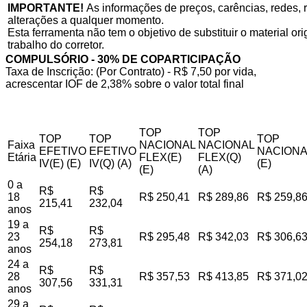
IMPORTANTE!
As informações de preços, carências, redes, r
alterações a qualquer momento.
Esta ferramenta não tem o objetivo de substituir o material o
trabalho do corretor.
COMPULSÓRIO - 30% DE COPARTICIPAÇÃO
Taxa de Inscrição: (Por Contrato) - R$ 7,50 por vida,
acrescentar IOF de 2,38% sobre o valor total final
TOP
TOP
TOP
TOP
TOP
Faixa
NACIONAL
NACIONAL
EFETIVO
EFETIVO
NACIONA
Etária
FLEX(E)
FLEX(Q)
IV(E) (E)
IV(Q) (A)
(E)
(E)
(A)
0 a
R$
R$
18
R$ 250,41
R$ 289,86
R$ 259,8
215,41
232,04
anos
19 a
R$
R$
23
R$ 295,48
R$ 342,03
R$ 306,6
254,18
273,81
anos
24 a
R$
R$
28
R$ 357,53
R$ 413,85
R$ 371,0
307,56
331,31
anos
29 a