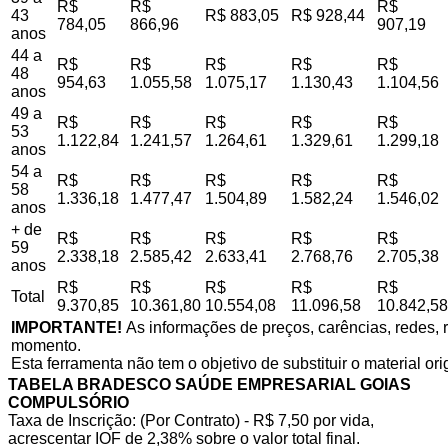
R$
R$
R$
43
R$ 883,05
R$ 928,44
784,05
866,96
907,19
anos
44 a
R$
R$
R$
R$
R$
48
954,63
1.055,58
1.075,17
1.130,43
1.104,56
anos
49 a
R$
R$
R$
R$
R$
53
1.122,84
1.241,57
1.264,61
1.329,61
1.299,18
anos
54 a
R$
R$
R$
R$
R$
58
1.336,18
1.477,47
1.504,89
1.582,24
1.546,02
anos
+ de
R$
R$
R$
R$
R$
59
2.338,18
2.585,42
2.633,41
2.768,76
2.705,38
anos
R$
R$
R$
R$
R$
Total
9.370,85
10.361,80
10.554,08
11.096,58
10.842,58
IMPORTANTE!
As informações de preços, carências, redes, r
momento.
Esta ferramenta não tem o objetivo de substituir o material or
TABELA BRADESCO SAÚDE EMPRESARIAL GOIAS
COMPULSÓRIO
Taxa de Inscrição: (Por Contrato) - R$ 7,50 por vida,
acrescentar IOF de 2,38% sobre o valor total final.