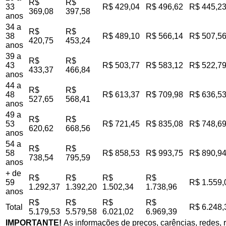
R$
R$
33
R$ 429,04
R$ 496,62
R$ 445,2
369,08
397,58
anos
34 a
R$
R$
38
R$ 489,10
R$ 566,14
R$ 507,5
420,75
453,24
anos
39 a
R$
R$
43
R$ 503,77
R$ 583,12
R$ 522,7
433,37
466,84
anos
44 a
R$
R$
48
R$ 613,37
R$ 709,98
R$ 636,5
527,65
568,41
anos
49 a
R$
R$
53
R$ 721,45
R$ 835,08
R$ 748,6
620,62
668,56
anos
54 a
R$
R$
58
R$ 858,53
R$ 993,75
R$ 890,9
738,54
795,59
anos
+ de
R$
R$
R$
R$
59
R$ 1.559,
1.292,37
1.392,20
1.502,34
1.738,96
anos
R$
R$
R$
R$
Total
R$ 6.248,
5.179,53
5.579,58
6.021,02
6.969,39
IMPORTANTE!
As informações de preços, carências, redes, r