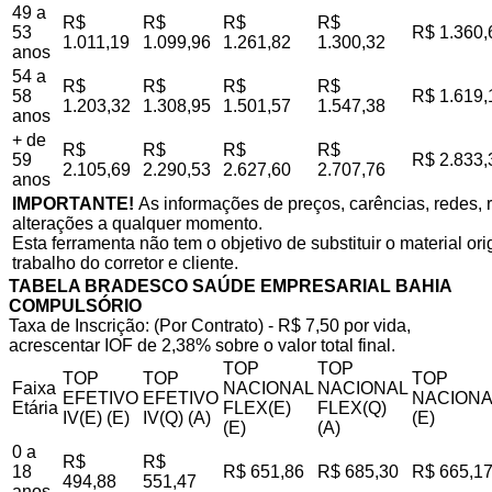
49 a
R$
R$
R$
R$
53
R$ 1.360,
1.011,19
1.099,96
1.261,82
1.300,32
anos
54 a
R$
R$
R$
R$
58
R$ 1.619,
1.203,32
1.308,95
1.501,57
1.547,38
anos
+ de
R$
R$
R$
R$
59
R$ 2.833,
2.105,69
2.290,53
2.627,60
2.707,76
anos
IMPORTANTE!
As informações de preços, carências, redes, r
alterações a qualquer momento.
Esta ferramenta não tem o objetivo de substituir o material o
trabalho do corretor e cliente.
TABELA BRADESCO SAÚDE EMPRESARIAL BAHIA
COMPULSÓRIO
Taxa de Inscrição: (Por Contrato) - R$ 7,50 por vida,
acrescentar IOF de 2,38% sobre o valor total final.
TOP
TOP
TOP
TOP
TOP
Faixa
NACIONAL
NACIONAL
EFETIVO
EFETIVO
NACIONA
Etária
FLEX(E)
FLEX(Q)
IV(E) (E)
IV(Q) (A)
(E)
(E)
(A)
0 a
R$
R$
18
R$ 651,86
R$ 685,30
R$ 665,1
494,88
551,47
anos