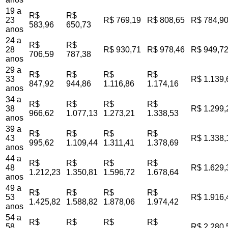
19 a
R$
R$
23
R$ 769,19
R$ 808,65
R$ 784,9
583,96
650,73
anos
24 a
R$
R$
28
R$ 930,71
R$ 978,46
R$ 949,7
706,59
787,38
anos
29 a
R$
R$
R$
R$
33
R$ 1.139,
847,92
944,86
1.116,86
1.174,16
anos
34 a
R$
R$
R$
R$
38
R$ 1.299,
966,62
1.077,13
1.273,21
1.338,53
anos
39 a
R$
R$
R$
R$
43
R$ 1.338,
995,62
1.109,44
1.311,41
1.378,69
anos
44 a
R$
R$
R$
R$
48
R$ 1.629,
1.212,23
1.350,81
1.596,72
1.678,64
anos
49 a
R$
R$
R$
R$
53
R$ 1.916,
1.425,82
1.588,82
1.878,06
1.974,42
anos
54 a
R$
R$
R$
R$
58
R$ 2.280,