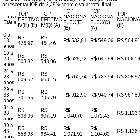
acrescentar IOF de 2,38% sobre o valor total final.
TOP
TOP
TOP
TOP
TOP
Faixa
NACIONAL
NACIONAL
EFETIVO
EFETIVO
NACIONA
Etária
FLEX(E)
FLEX(Q)
IV(E) (E)
IV(Q) (A)
(E)
(E)
(A)
0 a
R$
R$
18
R$ 532,81
R$ 549,06
R$ 564,9
426,97
464,46
anos
19 a
R$
R$
23
R$ 628,72
R$ 647,89
R$ 666,5
503,82
548,06
anos
24 a
R$
R$
28
R$ 760,74
R$ 783,94
R$ 806,5
609,62
663,15
anos
29 a
R$
R$
33
R$ 912,90
R$ 940,74
R$ 967,8
731,55
795,79
anos
34 a
R$
R$
R$
R$
38
R$ 1.103,
833,96
907,19
1.040,70
1.072,43
anos
39 a
R$
R$
R$
R$
43
R$ 1.136,
858,98
934,41
1.071,92
1.104,60
anos