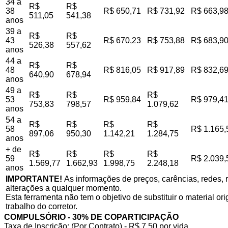
34 a
R$
R$
38
R$ 650,71
R$ 731,92
R$ 663,9
511,05
541,38
anos
39 a
R$
R$
43
R$ 670,23
R$ 753,88
R$ 683,9
526,38
557,62
anos
44 a
R$
R$
48
R$ 816,05
R$ 917,89
R$ 832,6
640,90
678,94
anos
49 a
R$
R$
R$
53
R$ 959,84
R$ 979,4
753,83
798,57
1.079,62
anos
54 a
R$
R$
R$
R$
58
R$ 1.165,
897,06
950,30
1.142,21
1.284,75
anos
+ de
R$
R$
R$
R$
59
R$ 2.039,
1.569,77
1.662,93
1.998,75
2.248,18
anos
IMPORTANTE!
As informações de preços, carências, redes, r
alterações a qualquer momento.
Esta ferramenta não tem o objetivo de substituir o material o
trabalho do corretor.
COMPULSÓRIO - 30% DE COPARTICIPAÇÃO
Taxa de Inscrição: (Por Contrato) - R$ 7,50 por vida,