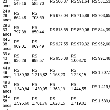
23
R$ 560,37
R$ 591,64
R$ 581,5
549,16
585,70
anos
24 a
R$
R$
28
R$ 678,04
R$ 715,88
R$ 703,6
664,48
708,69
anos
29 a
R$
R$
33
R$ 813,65
R$ 859,06
R$ 844,3
797,38
850,44
anos
34 a
R$
R$
38
R$ 927,55
R$ 979,32
R$ 962,6
909,01
969,49
anos
39 a
R$
R$
R$
43
R$ 955,38
R$ 991,4
936,28
998,57
1.008,70
anos
44 a
R$
R$
R$
R$
48
R$ 1.207,
1.139,98
1.215,82
1.163,23
1.228,15
anos
49 a
R$
R$
R$
R$
53
R$ 1.419,
1.340,84
1.430,05
1.368,19
1.444,55
anos
54 a
R$
R$
R$
R$
58
R$ 1.689,
1.595,60
1.701,76
1.628,15
1.719,01
anos