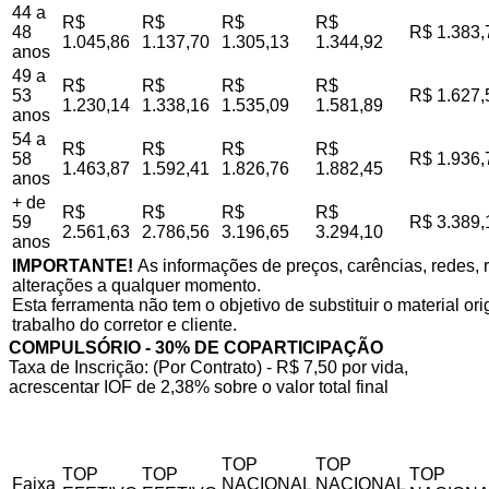
44 a
R$
R$
R$
R$
48
R$ 1.383,
1.045,86
1.137,70
1.305,13
1.344,92
anos
49 a
R$
R$
R$
R$
53
R$ 1.627,
1.230,14
1.338,16
1.535,09
1.581,89
anos
54 a
R$
R$
R$
R$
58
R$ 1.936,
1.463,87
1.592,41
1.826,76
1.882,45
anos
+ de
R$
R$
R$
R$
59
R$ 3.389,
2.561,63
2.786,56
3.196,65
3.294,10
anos
IMPORTANTE!
As informações de preços, carências, redes, r
alterações a qualquer momento.
Esta ferramenta não tem o objetivo de substituir o material o
trabalho do corretor e cliente.
COMPULSÓRIO - 30% DE COPARTICIPAÇÃO
Taxa de Inscrição: (Por Contrato) - R$ 7,50 por vida,
acrescentar IOF de 2,38% sobre o valor total final
TOP
TOP
TOP
TOP
TOP
Faixa
NACIONAL
NACIONAL