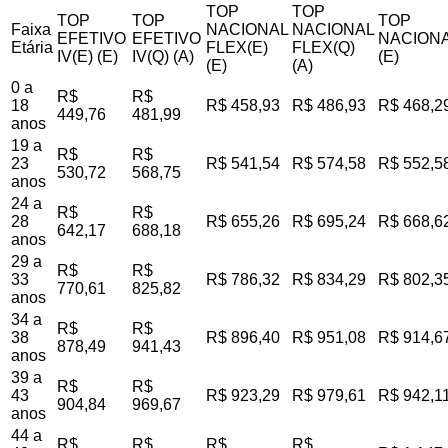
TOP
TOP
TOP
TOP
TOP
Faixa
NACIONAL
NACIONAL
EFETIVO
EFETIVO
NACIONA
Etária
FLEX(E)
FLEX(Q)
IV(E) (E)
IV(Q) (A)
(E)
(E)
(A)
0 a
R$
R$
18
R$ 458,93
R$ 486,93
R$ 468,2
449,76
481,99
anos
19 a
R$
R$
23
R$ 541,54
R$ 574,58
R$ 552,5
530,72
568,75
anos
24 a
R$
R$
28
R$ 655,26
R$ 695,24
R$ 668,6
642,17
688,18
anos
29 a
R$
R$
33
R$ 786,32
R$ 834,29
R$ 802,3
770,61
825,82
anos
34 a
R$
R$
38
R$ 896,40
R$ 951,08
R$ 914,6
878,49
941,43
anos
39 a
R$
R$
43
R$ 923,29
R$ 979,61
R$ 942,1
904,84
969,67
anos
44 a
R$
R$
R$
R$