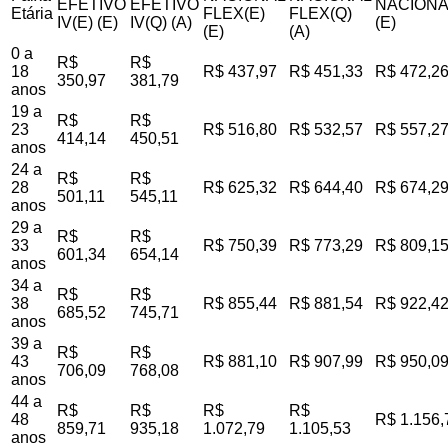
EFETIVO
EFETIVO
NACIONA
Etária
FLEX(E)
FLEX(Q)
IV(E) (E)
IV(Q) (A)
(E)
(E)
(A)
0 a
R$
R$
18
R$ 437,97
R$ 451,33
R$ 472,2
350,97
381,79
anos
19 a
R$
R$
23
R$ 516,80
R$ 532,57
R$ 557,2
414,14
450,51
anos
24 a
R$
R$
28
R$ 625,32
R$ 644,40
R$ 674,2
501,11
545,11
anos
29 a
R$
R$
33
R$ 750,39
R$ 773,29
R$ 809,1
601,34
654,14
anos
34 a
R$
R$
38
R$ 855,44
R$ 881,54
R$ 922,4
685,52
745,71
anos
39 a
R$
R$
43
R$ 881,10
R$ 907,99
R$ 950,0
706,09
768,08
anos
44 a
R$
R$
R$
R$
48
R$ 1.156,
859,71
935,18
1.072,79
1.105,53
anos