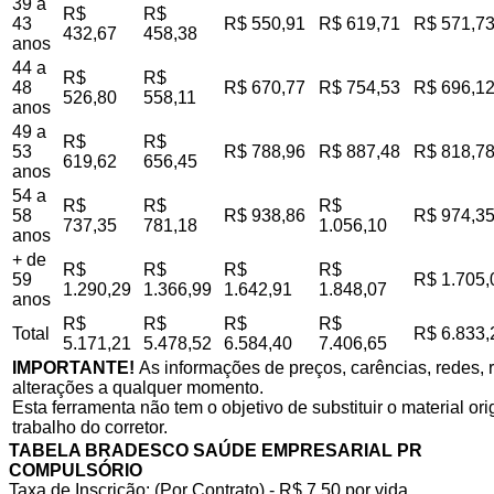
39 a
R$
R$
43
R$ 550,91
R$ 619,71
R$ 571,7
432,67
458,38
anos
44 a
R$
R$
48
R$ 670,77
R$ 754,53
R$ 696,1
526,80
558,11
anos
49 a
R$
R$
53
R$ 788,96
R$ 887,48
R$ 818,7
619,62
656,45
anos
54 a
R$
R$
R$
58
R$ 938,86
R$ 974,3
737,35
781,18
1.056,10
anos
+ de
R$
R$
R$
R$
59
R$ 1.705,
1.290,29
1.366,99
1.642,91
1.848,07
anos
R$
R$
R$
R$
Total
R$ 6.833,
5.171,21
5.478,52
6.584,40
7.406,65
IMPORTANTE!
As informações de preços, carências, redes, r
alterações a qualquer momento.
Esta ferramenta não tem o objetivo de substituir o material o
trabalho do corretor.
TABELA BRADESCO SAÚDE EMPRESARIAL PR
COMPULSÓRIO
Taxa de Inscrição: (Por Contrato) - R$ 7,50 por vida,