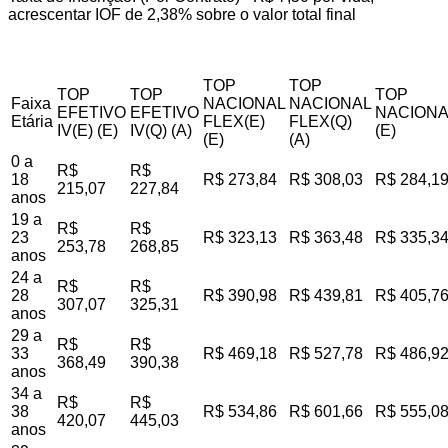
acrescentar IOF de 2,38% sobre o valor total final
TOP
TOP
TOP
TOP
TOP
Faixa
NACIONAL
NACIONAL
EFETIVO
EFETIVO
NACIONA
Etária
FLEX(E)
FLEX(Q)
IV(E) (E)
IV(Q) (A)
(E)
(E)
(A)
0 a
R$
R$
18
R$ 273,84
R$ 308,03
R$ 284,1
215,07
227,84
anos
19 a
R$
R$
23
R$ 323,13
R$ 363,48
R$ 335,3
253,78
268,85
anos
24 a
R$
R$
28
R$ 390,98
R$ 439,81
R$ 405,7
307,07
325,31
anos
29 a
R$
R$
33
R$ 469,18
R$ 527,78
R$ 486,9
368,49
390,38
anos
34 a
R$
R$
38
R$ 534,86
R$ 601,66
R$ 555,0
420,07
445,03
anos