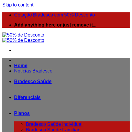
Skip to content
Cotação Bradesco com 50% Desconto
Add anything here or just remove it...
Home
Noticias Bradesco
Bradesco Saúde
Diferenciais
Planos
Bradesco Saúde Individual
Bradesco Saúde Familiar