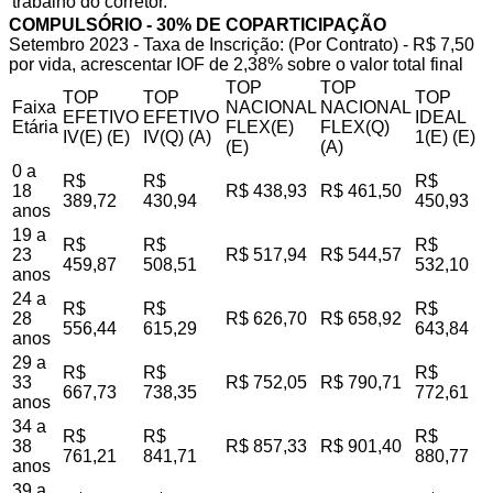
trabalho do corretor.
COMPULSÓRIO - 30% DE COPARTICIPAÇÃO
Setembro 2023 - Taxa de Inscrição: (Por Contrato) - R$ 7,50
por vida, acrescentar IOF de 2,38% sobre o valor total final
TOP
TOP
TOP
TOP
TOP
Faixa
NACIONAL
NACIONAL
EFETIVO
EFETIVO
IDEAL
Etária
FLEX(E)
FLEX(Q)
IV(E) (E)
IV(Q) (A)
1(E) (E)
(E)
(A)
0 a
R$
R$
R$
18
R$ 438,93
R$ 461,50
389,72
430,94
450,93
anos
19 a
R$
R$
R$
23
R$ 517,94
R$ 544,57
459,87
508,51
532,10
anos
24 a
R$
R$
R$
28
R$ 626,70
R$ 658,92
556,44
615,29
643,84
anos
29 a
R$
R$
R$
33
R$ 752,05
R$ 790,71
667,73
738,35
772,61
anos
34 a
R$
R$
R$
38
R$ 857,33
R$ 901,40
761,21
841,71
880,77
anos
39 a