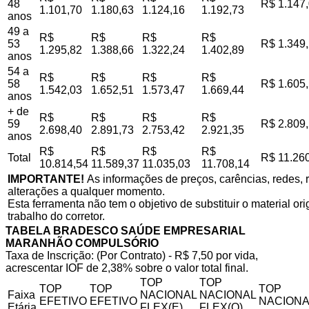
48
R$ 1.147
1.101,70
1.180,63
1.124,16
1.192,73
anos
49 a
R$
R$
R$
R$
53
R$ 1.349
1.295,82
1.388,66
1.322,24
1.402,89
anos
54 a
R$
R$
R$
R$
58
R$ 1.605
1.542,03
1.652,51
1.573,47
1.669,44
anos
+ de
R$
R$
R$
R$
59
R$ 2.809
2.698,40
2.891,73
2.753,42
2.921,35
anos
R$
R$
R$
R$
Total
R$ 11.26
10.814,54
11.589,37
11.035,03
11.708,14
IMPORTANTE!
As informações de preços, carências, redes, r
alterações a qualquer momento.
Esta ferramenta não tem o objetivo de substituir o material o
trabalho do corretor.
TABELA BRADESCO SAÚDE EMPRESARIAL
MARANHÃO COMPULSÓRIO
Taxa de Inscrição: (Por Contrato) - R$ 7,50 por vida,
acrescentar IOF de 2,38% sobre o valor total final.
TOP
TOP
TOP
TOP
TOP
Faixa
NACIONAL
NACIONAL
EFETIVO
EFETIVO
NACIONA
Etária
FLEX(E)
FLEX(Q)