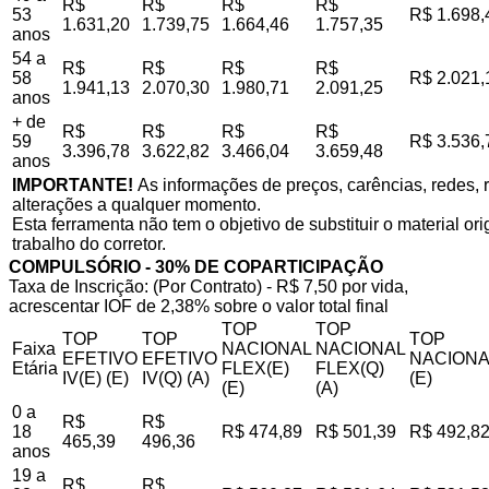
R$
R$
R$
R$
53
R$ 1.698,
1.631,20
1.739,75
1.664,46
1.757,35
anos
54 a
R$
R$
R$
R$
58
R$ 2.021,
1.941,13
2.070,30
1.980,71
2.091,25
anos
+ de
R$
R$
R$
R$
59
R$ 3.536,
3.396,78
3.622,82
3.466,04
3.659,48
anos
IMPORTANTE!
As informações de preços, carências, redes, r
alterações a qualquer momento.
Esta ferramenta não tem o objetivo de substituir o material o
trabalho do corretor.
COMPULSÓRIO - 30% DE COPARTICIPAÇÃO
Taxa de Inscrição: (Por Contrato) - R$ 7,50 por vida,
acrescentar IOF de 2,38% sobre o valor total final
TOP
TOP
TOP
TOP
TOP
Faixa
NACIONAL
NACIONAL
EFETIVO
EFETIVO
NACIONA
Etária
FLEX(E)
FLEX(Q)
IV(E) (E)
IV(Q) (A)
(E)
(E)
(A)
0 a
R$
R$
18
R$ 474,89
R$ 501,39
R$ 492,8
465,39
496,36
anos
19 a
R$
R$