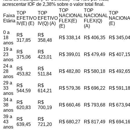
acrescentar IOF de 2,38% sobre o valor total final.
TOP
TOP
TOP
TOP
TOP
Faixa
NACIONAL
NACIONAL
EFETIVO
EFETIVO
NACIONA
Etária
FLEX(E)
FLEX(Q)
IV(E) (E)
IV(Q) (A)
(E)
(E)
(A)
0 a
R$
R$
18
R$ 338,14
R$ 406,35
R$ 345,0
317,85
358,48
anos
19 a
R$
R$
23
R$ 399,01
R$ 479,49
R$ 407,1
375,06
423,01
anos
24 a
R$
R$
28
R$ 482,80
R$ 580,18
R$ 492,6
453,82
511,84
anos
29 a
R$
R$
33
R$ 579,36
R$ 696,22
R$ 591,1
544,59
614,21
anos
34 a
R$
R$
38
R$ 660,46
R$ 793,68
R$ 673,9
620,83
700,19
anos
39 a
R$
R$
43
R$ 680,27
R$ 817,49
R$ 694,1
639,45
721,20
anos