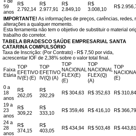
+ de
R$
R$
R$
R$
59
R$ 2.956,
2.792,14
2.977,91
2.849,10
3.008,10
anos
IMPORTANTE!
As informações de preços, carências, redes, r
alterações a qualquer momento.
Esta ferramenta não tem o objetivo de substituir o material o
trabalho do corretor.
TABELA BRADESCO SAÚDE EMPRESARIAL SANTA
CATARINA COMPULSÓRIO
Taxa de Inscrição: (Por Contrato) - R$ 7,50 por vida,
acrescentar IOF de 2,38% sobre o valor total final.
TOP
TOP
TOP
TOP
TOP
Faixa
NACIONAL
NACIONAL
EFETIVO
EFETIVO
NACIONA
Etária
FLEX(E)
FLEX(Q)
IV(E) (E)
IV(Q) (A)
(E)
(E)
(A)
0 a
R$
R$
18
R$ 304,63
R$ 352,63
R$ 310,8
262,05
282,29
anos
19 a
R$
R$
23
R$ 359,46
R$ 416,10
R$ 366,7
309,22
333,10
anos
24 a
R$
R$
28
R$ 434,94
R$ 503,48
R$ 443,8
374,15
403,05
anos