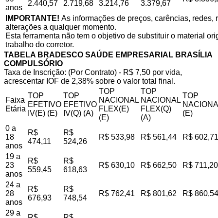
2.440,57
2.719,68
3.214,76
3.379,67
anos
IMPORTANTE!
As informações de preços, carências, redes, r
alterações a qualquer momento.
Esta ferramenta não tem o objetivo de substituir o material o
trabalho do corretor.
TABELA BRADESCO SAÚDE EMPRESARIAL BRASÍLIA
COMPULSÓRIO
Taxa de Inscrição: (Por Contrato) - R$ 7,50 por vida,
acrescentar IOF de 2,38% sobre o valor total final.
TOP
TOP
TOP
TOP
TOP
Faixa
NACIONAL
NACIONAL
EFETIVO
EFETIVO
NACIONA
Etária
FLEX(E)
FLEX(Q)
IV(E) (E)
IV(Q) (A)
(E)
(E)
(A)
0 a
R$
R$
18
R$ 533,98
R$ 561,44
R$ 602,7
474,11
524,26
anos
19 a
R$
R$
23
R$ 630,10
R$ 662,50
R$ 711,20
559,45
618,63
anos
24 a
R$
R$
28
R$ 762,41
R$ 801,62
R$ 860,5
676,93
748,54
anos
29 a
R$
R$