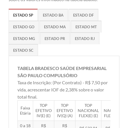
ESTADO SP
ESTADO BA
ESTADO DF
ESTADO GO
ESTADO MA
ESTADO MT
ESTADO MG
ESTADO PR
ESTADO RJ
ESTADO SC
TABELA BRADESCO SAÚDE EMPRESARIAL
SÃO PAULO COMPULSÓRIO
Taxa de Inscrição: (Por Contrato) - R$ 7,50 por
vida, acrescentar IOF de 2,38% sobre o valor
total final.
TOP
TOP
TOP
TOP
Faixa
EFETIVO
EFETIVO
NACIONAL
NACIONAL
Etária
IV(E) (E)
IV(Q) (A)
FLEX(E) (E)
FLEX(Q) (A)
0 a 18
R$
R$