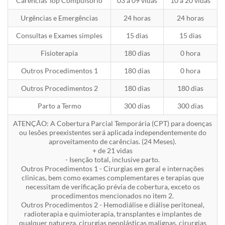
Carências Top Compulsório
03 a 09 vidas
10 a 20 vidas
Urgências e Emergências
24 horas
24 horas
Consultas e Exames simples
15 dias
15 dias
Fisioterapia
180 dias
0 hora
Outros Procedimentos 1
180 dias
0 hora
Outros Procedimentos 2
180 dias
180 dias
Parto a Termo
300 dias
300 dias
ATENÇÃO: A Cobertura Parcial Temporária (CPT) para doenças
ou lesões preexistentes será aplicada independentemente do
aproveitamento de carências. (24 Meses).
+ de 21 vidas
- Isenção total, inclusive parto.
Outros Procedimentos 1 - Cirurgias em geral e internações
clinicas, bem como exames complementares e terapias que
necessitam de verificação prévia de cobertura, exceto os
procedimentos mencionados no item 2.
Outros Procedimentos 2 - Hemodiálise e diálise peritoneal,
radioterapia e quimioterapia, transplantes e implantes de
qualquer natureza, cirurgias neoplásticas malignas, cirurgias