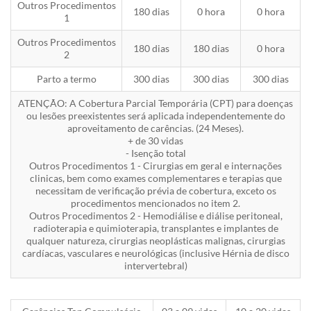
Outros Procedimentos
180 dias
0 hora
0 hora
1
Outros Procedimentos
180 dias
180 dias
0 hora
2
Parto a termo
300 dias
300 dias
300 dias
ATENÇÃO: A Cobertura Parcial Temporária (CPT) para doenças
ou lesões preexistentes será aplicada independentemente do
aproveitamento de carências. (24 Meses).
+ de 30 vidas
- Isenção total
Outros Procedimentos 1 - Cirurgias em geral e internações
clinicas, bem como exames complementares e terapias que
necessitam de verificação prévia de cobertura, exceto os
procedimentos mencionados no item 2.
Outros Procedimentos 2 - Hemodiálise e diálise peritoneal,
radioterapia e quimioterapia, transplantes e implantes de
qualquer natureza, cirurgias neoplásticas malignas, cirurgias
cardíacas, vasculares e neurológicas (inclusive Hérnia de disco
intervertebral)