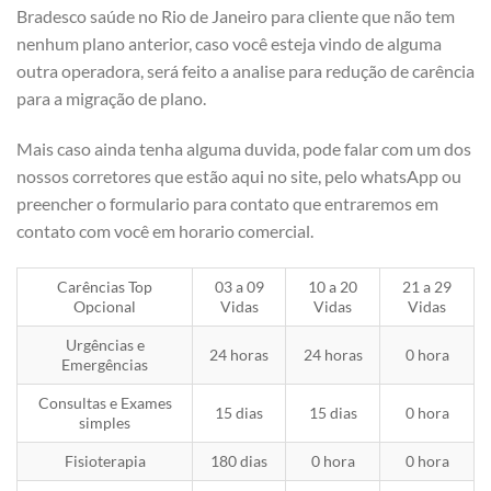
Bradesco saúde no Rio de Janeiro para cliente que não tem
nenhum plano anterior, caso você esteja vindo de alguma
outra operadora, será feito a analise para redução de carência
para a migração de plano.
Mais caso ainda tenha alguma duvida, pode falar com um dos
nossos corretores que estão aqui no site, pelo whatsApp ou
preencher o formulario para contato que entraremos em
contato com você em horario comercial.
Carências Top
03 a 09
10 a 20
21 a 29
Opcional
Vidas
Vidas
Vidas
Urgências e
24 horas
24 horas
0 hora
Emergências
Consultas e Exames
15 dias
15 dias
0 hora
simples
Fisioterapia
180 dias
0 hora
0 hora