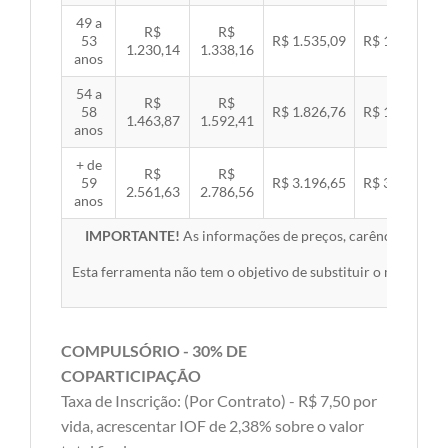
49 a
R$
R$
53
R$ 1.535,09
R$ 1.581,89
1.230,14
1.338,16
anos
54 a
R$
R$
58
R$ 1.826,76
R$ 1.882,45
1.463,87
1.592,41
anos
+ de
R$
R$
59
R$ 3.196,65
R$ 3.294,10
2.561,63
2.786,56
anos
IMPORTANTE!
As informações de preços, carências, redes,
Esta ferramenta não tem o objetivo de substituir o material 
COMPULSÓRIO - 30% DE
COPARTICIPAÇÃO
Taxa de Inscrição: (Por Contrato) - R$ 7,50 por
vida, acrescentar IOF de 2,38% sobre o valor