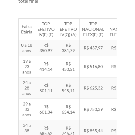
total final
TOP
TOP
TOP
TOP
Faixa
EFETIVO
EFETIVO
NACIONAL
NACIONAL
Etária
IV(E) (E)
IV(Q) (A)
FLEX(E) (E)
FLEX(Q) (A)
0 a 18
R$
R$
R$ 437,97
R$ 451,33
anos
350,97
381,79
19 a
R$
R$
23
R$ 516,80
R$ 532,57
414,14
450,51
anos
24 a
R$
R$
28
R$ 625,32
R$ 644,40
501,11
545,11
anos
29 a
R$
R$
33
R$ 750,39
R$ 773,29
601,34
654,14
anos
34 a
R$
R$
38
R$ 855,44
R$ 881,54
685,52
745,71