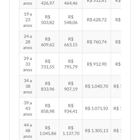
R$ 532,81
R$ 549,06
anos
426,97
464,46
19 a
R$
R$
23
R$ 628,72
R$ 647,89
503,82
548,06
anos
24 a
R$
R$
28
R$ 760,74
R$ 783,94
609,62
663,15
anos
29 a
R$
R$
33
R$ 912,90
R$ 940,74
731,55
795,79
anos
34 a
R$
R$
38
R$ 1.040,70
R$ 1.072,43
833,96
907,19
anos
39 a
R$
R$
43
R$ 1.071,92
R$ 1.104,60
858,98
934,41
anos
44 a
R$
R$
48
R$ 1.305,13
R$ 1.344,92
1.045,86
1.137,70
anos