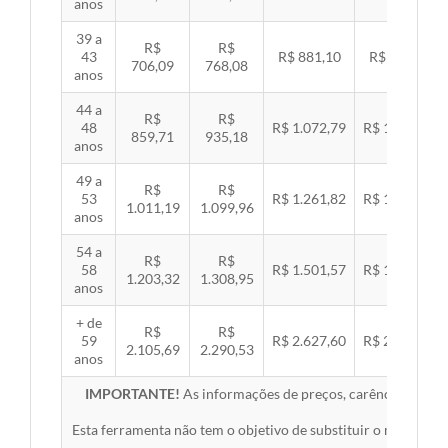
anos
39 a
R$
R$
43
R$ 881,10
R$ 907,99
706,09
768,08
anos
44 a
R$
R$
48
R$ 1.072,79
R$ 1.105,53
859,71
935,18
anos
49 a
R$
R$
53
R$ 1.261,82
R$ 1.300,32
1.011,19
1.099,96
anos
54 a
R$
R$
58
R$ 1.501,57
R$ 1.547,38
1.203,32
1.308,95
anos
+ de
R$
R$
59
R$ 2.627,60
R$ 2.707,76
2.105,69
2.290,53
anos
IMPORTANTE!
As informações de preços, carências, redes,
Esta ferramenta não tem o objetivo de substituir o material 