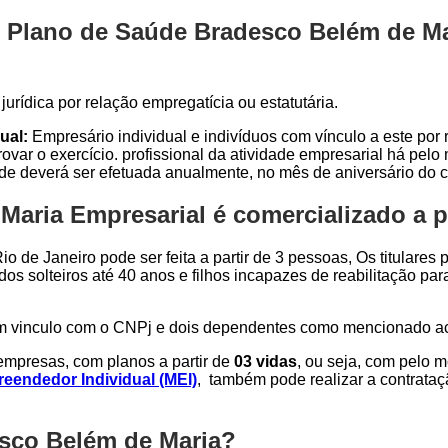
 Plano de Saúde Bradesco Belém de Mar
urídica por relação empregatícia ou estatutária.
ual:
Empresário individual e indivíduos com vínculo a este por r
var o exercício. profissional da atividade empresarial há pel
ade deverá ser efetuada anualmente, no mês de aniversário do c
aria Empresarial é comercializado a pa
o de Janeiro pode ser feita a partir de 3 pessoas, Os titulares
dos solteiros até 40 anos e filhos incapazes de reabilitação p
om vinculo com o CNPj e dois dependentes como mencionado a
mpresas, com planos a partir de
03 vidas
, ou seja, com pelo 
eendedor Individual (MEI)
, também pode realizar a contrata
esco Belém de Maria?