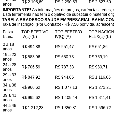
R$ 2.105,69
R$ 2.290,53
R$ 2.627,60
anos
IMPORTANTE!
As informações de preços, carências, redes, 
Esta ferramenta não tem o objetivo de substituir o material or
TABELA BRADESCO SAÚDE EMPRESARIAL BAHIA CO
Taxa de Inscrição: (Por Contrato) - R$ 7,50 por vida, acrescent
Faixa
TOP EFETIVO
TOP EFETIVO
TOP NACIO
Etária
IV(E) (E)
IV(Q) (A)
FLEX(E) (E)
0 a 18
R$ 494,88
R$ 551,47
R$ 651,86
anos
19 a 23
R$ 583,96
R$ 650,73
R$ 769,19
anos
24 a 28
R$ 706,59
R$ 787,38
R$ 930,71
anos
29 a 33
R$ 847,92
R$ 944,86
R$ 1.116,86
anos
34 a 38
R$ 966,62
R$ 1.077,13
R$ 1.273,21
anos
39 a 43
R$ 995,62
R$ 1.109,44
R$ 1.311,41
anos
44 a 48
R$ 1.212,23
R$ 1.350,81
R$ 1.596,72
anos