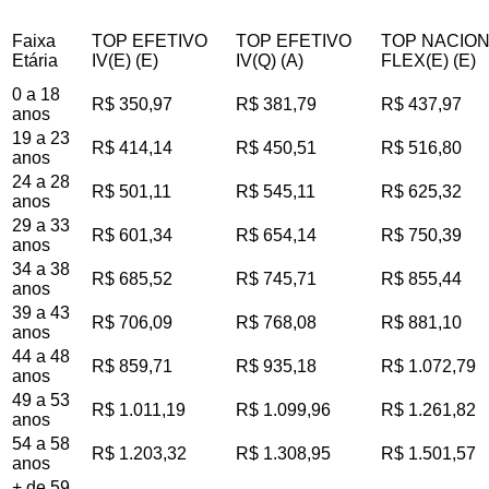
Faixa
TOP EFETIVO
TOP EFETIVO
TOP NACIO
Etária
IV(E) (E)
IV(Q) (A)
FLEX(E) (E)
0 a 18
R$ 350,97
R$ 381,79
R$ 437,97
anos
19 a 23
R$ 414,14
R$ 450,51
R$ 516,80
anos
24 a 28
R$ 501,11
R$ 545,11
R$ 625,32
anos
29 a 33
R$ 601,34
R$ 654,14
R$ 750,39
anos
34 a 38
R$ 685,52
R$ 745,71
R$ 855,44
anos
39 a 43
R$ 706,09
R$ 768,08
R$ 881,10
anos
44 a 48
R$ 859,71
R$ 935,18
R$ 1.072,79
anos
49 a 53
R$ 1.011,19
R$ 1.099,96
R$ 1.261,82
anos
54 a 58
R$ 1.203,32
R$ 1.308,95
R$ 1.501,57
anos
+ de 59