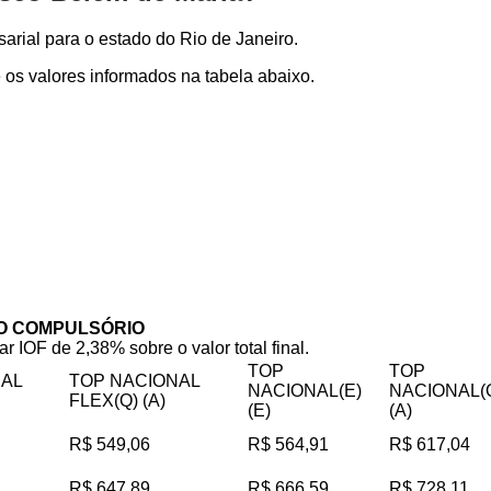
rial para o estado do Rio de Janeiro.
os valores informados na tabela abaixo.
O COMPULSÓRIO
ar IOF de 2,38% sobre o valor total final.
TOP
TOP
NAL
TOP NACIONAL
NACIONAL(E)
NACIONAL(
FLEX(Q) (A)
(E)
(A)
R$ 549,06
R$ 564,91
R$ 617,04
R$ 647,89
R$ 666,59
R$ 728,11