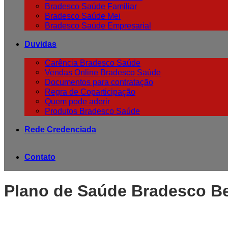
Bradesco Saúde Familiar
Bradesco Saúde Mei
Bradesco Saúde Empresarial
Duvidas
Carência Bradesco Saúde
Vendas Online Bradesco Saúde
Documentos para contratação
Regra de Coparticipação
Quem pode aderir
Produtos Bradesco Saúde
Rede Credenciada
Contato
Plano de Saúde Bradesco Be