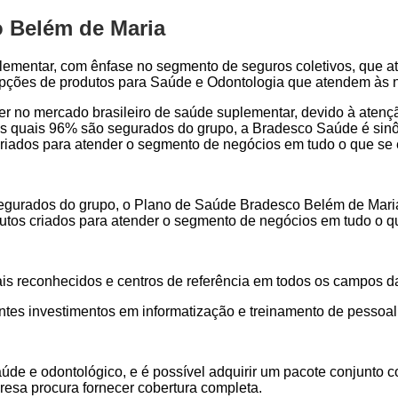
 Belém de Maria
lementar, com ênfase no segmento de seguros coletivos, que a
 opções de produtos para Saúde e Odontologia que atendem às 
der no mercado brasileiro de saúde suplementar, devido à aten
s quais 96% são segurados do grupo, a Bradesco Saúde é sinôn
s criados para atender o segmento de negócios em tudo o que se
gurados do grupo, o Plano de Saúde Bradesco Belém de Maria é
odutos criados para atender o segmento de negócios em tudo o 
ais reconhecidos e centros de referência em todos os campos d
ntes investimentos em informatização e treinamento de pessoal
aúde e odontológico, e é possível adquirir um pacote conjunt
resa procura fornecer cobertura completa.