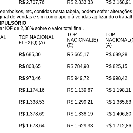
R$ 2.707,76
R$ 2.833,33
R$ 3.168,91
reembolsos, etc, contidas nesta tabela, podem sofrer alteraçõe
iginal de vendas e sim como apoio à vendas agilizando o trabalho
MPULSÓRIO
ar IOF de 2,38% sobre o valor total final.
TOP
TOP
NAL
TOP NACIONAL
NACIONAL(E)
NACIONAL(
FLEX(Q) (A)
(E)
(A)
R$ 685,30
R$ 665,17
R$ 699,28
R$ 808,65
R$ 784,90
R$ 825,15
R$ 978,46
R$ 949,72
R$ 998,42
R$ 1.174,16
R$ 1.139,67
R$ 1.198,11
R$ 1.338,53
R$ 1.299,21
R$ 1.365,83
R$ 1.378,69
R$ 1.338,19
R$ 1.406,80
R$ 1.678,64
R$ 1.629,33
R$ 1.712,86