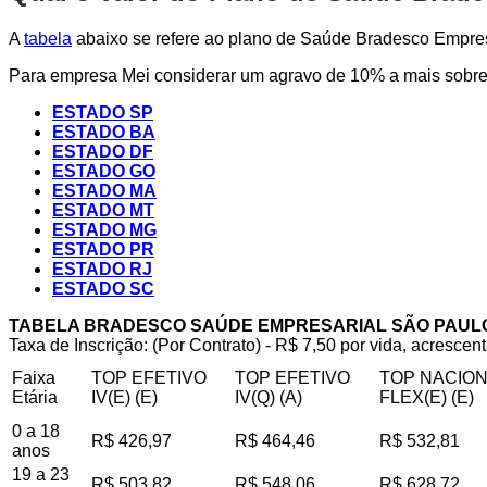
A
tabela
abaixo se refere ao plano de Saúde Bradesco Empresa
Para empresa Mei considerar um agravo de 10% a mais sobre 
ESTADO SP
ESTADO BA
ESTADO DF
ESTADO GO
ESTADO MA
ESTADO MT
ESTADO MG
ESTADO PR
ESTADO RJ
ESTADO SC
TABELA BRADESCO SAÚDE EMPRESARIAL SÃO PAUL
Taxa de Inscrição: (Por Contrato) - R$ 7,50 por vida, acrescent
Faixa
TOP EFETIVO
TOP EFETIVO
TOP NACIO
Etária
IV(E) (E)
IV(Q) (A)
FLEX(E) (E)
0 a 18
R$ 426,97
R$ 464,46
R$ 532,81
anos
19 a 23
R$ 503,82
R$ 548,06
R$ 628,72