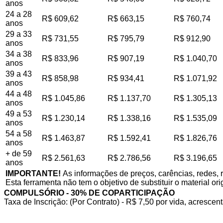
anos
24 a 28
R$ 609,62
R$ 663,15
R$ 760,74
anos
29 a 33
R$ 731,55
R$ 795,79
R$ 912,90
anos
34 a 38
R$ 833,96
R$ 907,19
R$ 1.040,70
anos
39 a 43
R$ 858,98
R$ 934,41
R$ 1.071,92
anos
44 a 48
R$ 1.045,86
R$ 1.137,70
R$ 1.305,13
anos
49 a 53
R$ 1.230,14
R$ 1.338,16
R$ 1.535,09
anos
54 a 58
R$ 1.463,87
R$ 1.592,41
R$ 1.826,76
anos
+ de 59
R$ 2.561,63
R$ 2.786,56
R$ 3.196,65
anos
IMPORTANTE!
As informações de preços, carências, redes, 
Esta ferramenta não tem o objetivo de substituir o material or
COMPULSÓRIO - 30% DE COPARTICIPAÇÃO
Taxa de Inscrição: (Por Contrato) - R$ 7,50 por vida, acrescent