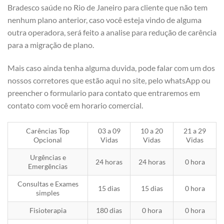
Bradesco saúde no Rio de Janeiro para cliente que não tem
nenhum plano anterior, caso você esteja vindo de alguma
outra operadora, será feito a analise para redução de carência
para a migração de plano.
Mais caso ainda tenha alguma duvida, pode falar com um dos
nossos corretores que estão aqui no site, pelo whatsApp ou
preencher o formulario para contato que entraremos em
contato com você em horario comercial.
Carências Top
03 a 09
10 a 20
21 a 29
Opcional
Vidas
Vidas
Vidas
Urgências e
24 horas
24 horas
0 hora
Emergências
Consultas e Exames
15 dias
15 dias
0 hora
simples
Fisioterapia
180 dias
0 hora
0 hora