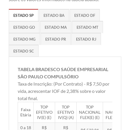
ESTADO SP
ESTADO BA
ESTADO DF
ESTADO GO
ESTADO MA
ESTADO MT
ESTADO MG
ESTADO PR
ESTADO RJ
ESTADO SC
TABELA BRADESCO SAÚDE EMPRESARIAL
SÃO PAULO COMPULSÓRIO
Taxa de Inscrição: (Por Contrato) - R$ 7,50 por
vida, acrescentar IOF de 2,38% sobre o valor
total final.
TOP
TOP
TOP
TOP
Faixa
EFETIVO
EFETIVO
NACIONAL
NACIONAL
Etária
IV(E) (E)
IV(Q) (A)
FLEX(E) (E)
FLEX(Q) (A)
0 a 18
R$
R$