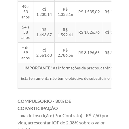
49 a
R$
R$
53
R$ 1.535,09
R$ 1.581,89
1.230,14
1.338,16
anos
54 a
R$
R$
58
R$ 1.826,76
R$ 1.882,45
1.463,87
1.592,41
anos
+ de
R$
R$
59
R$ 3.196,65
R$ 3.294,10
2.561,63
2.786,56
anos
IMPORTANTE!
As informações de preços, carências, redes,
Esta ferramenta não tem o objetivo de substituir o material 
COMPULSÓRIO - 30% DE
COPARTICIPAÇÃO
Taxa de Inscrição: (Por Contrato) - R$ 7,50 por
vida, acrescentar IOF de 2,38% sobre o valor