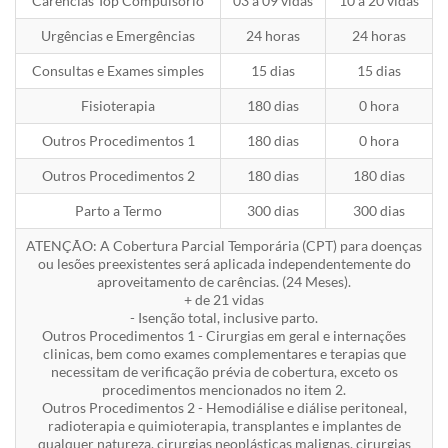
Carências Top Compulsório
03 a 09 vidas
10 a 20 vidas
Urgências e Emergências
24 horas
24 horas
Consultas e Exames simples
15 dias
15 dias
Fisioterapia
180 dias
0 hora
Outros Procedimentos 1
180 dias
0 hora
Outros Procedimentos 2
180 dias
180 dias
Parto a Termo
300 dias
300 dias
ATENÇÃO: A Cobertura Parcial Temporária (CPT) para doenças
ou lesões preexistentes será aplicada independentemente do
aproveitamento de carências. (24 Meses).
+ de 21 vidas
- Isenção total, inclusive parto.
Outros Procedimentos 1 - Cirurgias em geral e internações
clinicas, bem como exames complementares e terapias que
necessitam de verificação prévia de cobertura, exceto os
procedimentos mencionados no item 2.
Outros Procedimentos 2 - Hemodiálise e diálise peritoneal,
radioterapia e quimioterapia, transplantes e implantes de
qualquer natureza, cirurgias neoplásticas malignas, cirurgias