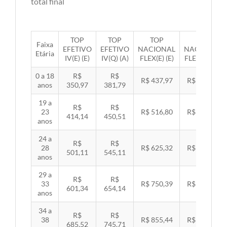
total final
TOP
TOP
TOP
TOP
Faixa
EFETIVO
EFETIVO
NACIONAL
NACIONAL
Etária
IV(E) (E)
IV(Q) (A)
FLEX(E) (E)
FLEX(Q) (A)
0 a 18
R$
R$
R$ 437,97
R$ 451,33
anos
350,97
381,79
19 a
R$
R$
23
R$ 516,80
R$ 532,57
414,14
450,51
anos
24 a
R$
R$
28
R$ 625,32
R$ 644,40
501,11
545,11
anos
29 a
R$
R$
33
R$ 750,39
R$ 773,29
601,34
654,14
anos
34 a
R$
R$
38
R$ 855,44
R$ 881,54
685,52
745,71