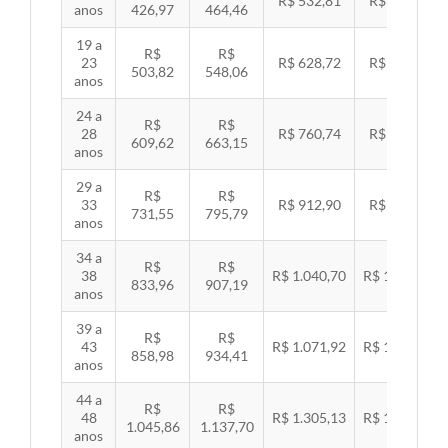
R$ 532,81
R$ 549,06
anos
426,97
464,46
19 a
R$
R$
23
R$ 628,72
R$ 647,89
503,82
548,06
anos
24 a
R$
R$
28
R$ 760,74
R$ 783,94
609,62
663,15
anos
29 a
R$
R$
33
R$ 912,90
R$ 940,74
731,55
795,79
anos
34 a
R$
R$
38
R$ 1.040,70
R$ 1.072,43
833,96
907,19
anos
39 a
R$
R$
43
R$ 1.071,92
R$ 1.104,60
858,98
934,41
anos
44 a
R$
R$
48
R$ 1.305,13
R$ 1.344,92
1.045,86
1.137,70
anos