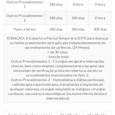
Outros Procedimentos
180 dias
0 hora
0 hora
1
Outros Procedimentos
180 dias
180 dias
0 hora
2
Parto a termo
300 dias
300 dias
300 dias
ATENÇÃO: A Cobertura Parcial Temporária (CPT) para doenças
ou lesões preexistentes será aplicada independentemente do
aproveitamento de carências. (24 Meses).
+ de 30 vidas
- Isenção total
Outros Procedimentos 1 - Cirurgias em geral e internações
clinicas, bem como exames complementares e terapias que
necessitam de verificação prévia de cobertura, exceto os
procedimentos mencionados no item 2.
Outros Procedimentos 2 - Hemodiálise e diálise peritoneal,
radioterapia e quimioterapia, transplantes e implantes de
qualquer natureza, cirurgias neoplásticas malignas, cirurgias
cardíacas, vasculares e neurológicas (inclusive Hérnia de disco
intervertebral)