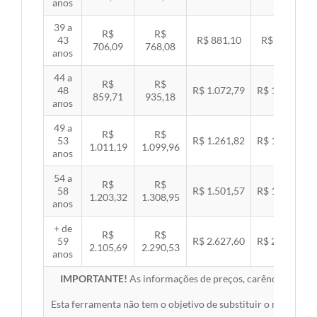
anos
39 a
R$
R$
43
R$ 881,10
R$ 907,99
706,09
768,08
anos
44 a
R$
R$
48
R$ 1.072,79
R$ 1.105,53
859,71
935,18
anos
49 a
R$
R$
53
R$ 1.261,82
R$ 1.300,32
1.011,19
1.099,96
anos
54 a
R$
R$
58
R$ 1.501,57
R$ 1.547,38
1.203,32
1.308,95
anos
+ de
R$
R$
59
R$ 2.627,60
R$ 2.707,76
2.105,69
2.290,53
anos
IMPORTANTE!
As informações de preços, carências, redes,
Esta ferramenta não tem o objetivo de substituir o material 