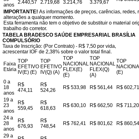
2.440,57
2.719,68
3.214,76
3.379,67
anos
IMPORTANTE!
As informações de preços, carências, redes, r
alterações a qualquer momento.
Esta ferramenta não tem o objetivo de substituir o material o
trabalho do corretor.
TABELA BRADESCO SAÚDE EMPRESARIAL BRASÍLIA
COMPULSÓRIO
Taxa de Inscrição: (Por Contrato) - R$ 7,50 por vida,
acrescentar IOF de 2,38% sobre o valor total final.
TOP
TOP
TOP
TOP
TOP
Faixa
NACIONAL
NACIONAL
EFETIVO
EFETIVO
NACIONA
Etária
FLEX(E)
FLEX(Q)
IV(E) (E)
IV(Q) (A)
(E)
(E)
(A)
0 a
R$
R$
18
R$ 533,98
R$ 561,44
R$ 602,7
474,11
524,26
anos
19 a
R$
R$
23
R$ 630,10
R$ 662,50
R$ 711,20
559,45
618,63
anos
24 a
R$
R$
28
R$ 762,41
R$ 801,62
R$ 860,5
676,93
748,54
anos
29 a
R$
R$