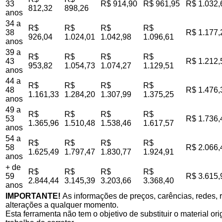
33
R$ 914,90
R$ 961,95
R$ 1.032,
812,32
898,26
anos
34 a
R$
R$
R$
R$
38
R$ 1.177,
926,04
1.024,01
1.042,98
1.096,61
anos
39 a
R$
R$
R$
R$
43
R$ 1.212,
953,82
1.054,73
1.074,27
1.129,51
anos
44 a
R$
R$
R$
R$
48
R$ 1.476,
1.161,33
1.284,20
1.307,99
1.375,25
anos
49 a
R$
R$
R$
R$
53
R$ 1.736,
1.365,96
1.510,48
1.538,46
1.617,57
anos
54 a
R$
R$
R$
R$
58
R$ 2.066,
1.625,49
1.797,47
1.830,77
1.924,91
anos
+ de
R$
R$
R$
R$
59
R$ 3.615,
2.844,44
3.145,39
3.203,66
3.368,40
anos
IMPORTANTE!
As informações de preços, carências, redes, r
alterações a qualquer momento.
Esta ferramenta não tem o objetivo de substituir o material o