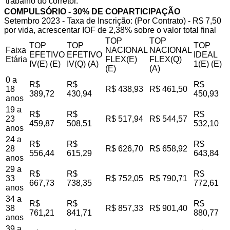
trabalho do corretor.
COMPULSÓRIO - 30% DE COPARTICIPAÇÃO
Setembro 2023 - Taxa de Inscrição: (Por Contrato) - R$ 7,50
por vida, acrescentar IOF de 2,38% sobre o valor total final
TOP
TOP
TOP
TOP
TOP
Faixa
NACIONAL
NACIONAL
EFETIVO
EFETIVO
IDEAL
Etária
FLEX(E)
FLEX(Q)
IV(E) (E)
IV(Q) (A)
1(E) (E)
(E)
(A)
0 a
R$
R$
R$
18
R$ 438,93
R$ 461,50
389,72
430,94
450,93
anos
19 a
R$
R$
R$
23
R$ 517,94
R$ 544,57
459,87
508,51
532,10
anos
24 a
R$
R$
R$
28
R$ 626,70
R$ 658,92
556,44
615,29
643,84
anos
29 a
R$
R$
R$
33
R$ 752,05
R$ 790,71
667,73
738,35
772,61
anos
34 a
R$
R$
R$
38
R$ 857,33
R$ 901,40
761,21
841,71
880,77
anos
39 a