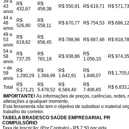
39 a
R$
R$
43
R$ 550,91
R$ 619,71
R$ 571,7
432,67
458,38
anos
44 a
R$
R$
48
R$ 670,77
R$ 754,53
R$ 696,1
526,80
558,11
anos
49 a
R$
R$
53
R$ 788,96
R$ 887,48
R$ 818,7
619,62
656,45
anos
54 a
R$
R$
R$
58
R$ 938,86
R$ 974,3
737,35
781,18
1.056,10
anos
+ de
R$
R$
R$
R$
59
R$ 1.705,
1.290,29
1.366,99
1.642,91
1.848,07
anos
R$
R$
R$
R$
Total
R$ 6.833,
5.171,21
5.478,52
6.584,40
7.406,65
IMPORTANTE!
As informações de preços, carências, redes, r
alterações a qualquer momento.
Esta ferramenta não tem o objetivo de substituir o material o
trabalho do corretor.
TABELA BRADESCO SAÚDE EMPRESARIAL PR
COMPULSÓRIO
Taxa de Inscrição: (Por Contrato) - R$ 7,50 por vida,