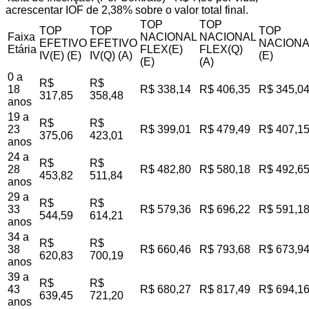
acrescentar IOF de 2,38% sobre o valor total final.
TOP
TOP
TOP
TOP
TOP
Faixa
NACIONAL
NACIONAL
EFETIVO
EFETIVO
NACIONA
Etária
FLEX(E)
FLEX(Q)
IV(E) (E)
IV(Q) (A)
(E)
(E)
(A)
0 a
R$
R$
18
R$ 338,14
R$ 406,35
R$ 345,0
317,85
358,48
anos
19 a
R$
R$
23
R$ 399,01
R$ 479,49
R$ 407,1
375,06
423,01
anos
24 a
R$
R$
28
R$ 482,80
R$ 580,18
R$ 492,6
453,82
511,84
anos
29 a
R$
R$
33
R$ 579,36
R$ 696,22
R$ 591,1
544,59
614,21
anos
34 a
R$
R$
38
R$ 660,46
R$ 793,68
R$ 673,9
620,83
700,19
anos
39 a
R$
R$
43
R$ 680,27
R$ 817,49
R$ 694,1
639,45
721,20
anos