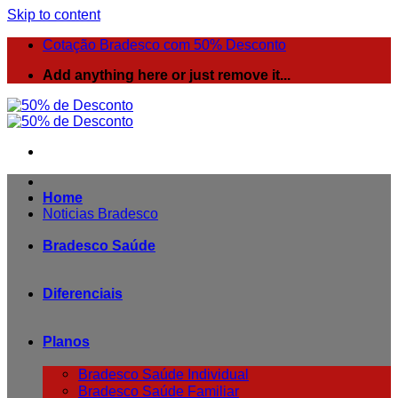
Skip to content
Cotação Bradesco com 50% Desconto
Add anything here or just remove it...
Home
Noticias Bradesco
Bradesco Saúde
Diferenciais
Planos
Bradesco Saúde Individual
Bradesco Saúde Familiar