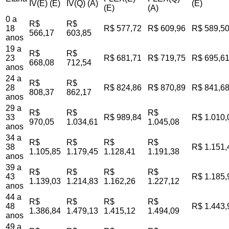
IV(E) (E)
IV(Q) (A)
(E)
(E)
(A)
0 a
R$
R$
18
R$ 577,72
R$ 609,96
R$ 589,5
566,17
603,85
anos
19 a
R$
R$
23
R$ 681,71
R$ 719,75
R$ 695,6
668,08
712,54
anos
24 a
R$
R$
28
R$ 824,86
R$ 870,89
R$ 841,6
808,37
862,17
anos
29 a
R$
R$
R$
33
R$ 989,84
R$ 1.010,
970,05
1.034,61
1.045,08
anos
34 a
R$
R$
R$
R$
38
R$ 1.151,
1.105,85
1.179,45
1.128,41
1.191,38
anos
39 a
R$
R$
R$
R$
43
R$ 1.185,
1.139,03
1.214,83
1.162,26
1.227,12
anos
44 a
R$
R$
R$
R$
48
R$ 1.443,
1.386,84
1.479,13
1.415,12
1.494,09
anos
49 a