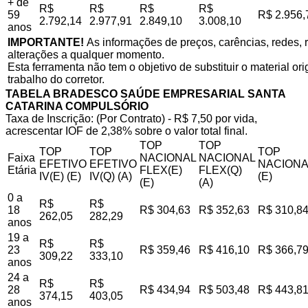
+ de
R$
R$
R$
R$
59
R$ 2.956,
2.792,14
2.977,91
2.849,10
3.008,10
anos
IMPORTANTE!
As informações de preços, carências, redes, r
alterações a qualquer momento.
Esta ferramenta não tem o objetivo de substituir o material o
trabalho do corretor.
TABELA BRADESCO SAÚDE EMPRESARIAL SANTA
CATARINA COMPULSÓRIO
Taxa de Inscrição: (Por Contrato) - R$ 7,50 por vida,
acrescentar IOF de 2,38% sobre o valor total final.
TOP
TOP
TOP
TOP
TOP
Faixa
NACIONAL
NACIONAL
EFETIVO
EFETIVO
NACIONA
Etária
FLEX(E)
FLEX(Q)
IV(E) (E)
IV(Q) (A)
(E)
(E)
(A)
0 a
R$
R$
18
R$ 304,63
R$ 352,63
R$ 310,8
262,05
282,29
anos
19 a
R$
R$
23
R$ 359,46
R$ 416,10
R$ 366,7
309,22
333,10
anos
24 a
R$
R$
28
R$ 434,94
R$ 503,48
R$ 443,8
374,15
403,05
anos