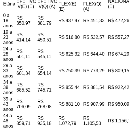
EFETIVO
EFETIVO
NACIONA
Etária
FLEX(E)
FLEX(Q)
IV(E) (E)
IV(Q) (A)
(E)
(E)
(A)
0 a
R$
R$
18
R$ 437,97
R$ 451,33
R$ 472,2
350,97
381,79
anos
19 a
R$
R$
23
R$ 516,80
R$ 532,57
R$ 557,2
414,14
450,51
anos
24 a
R$
R$
28
R$ 625,32
R$ 644,40
R$ 674,2
501,11
545,11
anos
29 a
R$
R$
33
R$ 750,39
R$ 773,29
R$ 809,1
601,34
654,14
anos
34 a
R$
R$
38
R$ 855,44
R$ 881,54
R$ 922,4
685,52
745,71
anos
39 a
R$
R$
43
R$ 881,10
R$ 907,99
R$ 950,0
706,09
768,08
anos
44 a
R$
R$
R$
R$
48
R$ 1.156,
859,71
935,18
1.072,79
1.105,53
anos