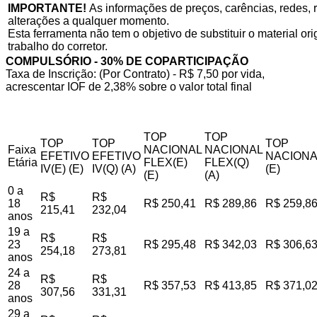
IMPORTANTE!
As informações de preços, carências, redes, r
alterações a qualquer momento.
Esta ferramenta não tem o objetivo de substituir o material o
trabalho do corretor.
COMPULSÓRIO - 30% DE COPARTICIPAÇÃO
Taxa de Inscrição: (Por Contrato) - R$ 7,50 por vida,
acrescentar IOF de 2,38% sobre o valor total final
TOP
TOP
TOP
TOP
TOP
Faixa
NACIONAL
NACIONAL
EFETIVO
EFETIVO
NACIONA
Etária
FLEX(E)
FLEX(Q)
IV(E) (E)
IV(Q) (A)
(E)
(E)
(A)
0 a
R$
R$
18
R$ 250,41
R$ 289,86
R$ 259,8
215,41
232,04
anos
19 a
R$
R$
23
R$ 295,48
R$ 342,03
R$ 306,6
254,18
273,81
anos
24 a
R$
R$
28
R$ 357,53
R$ 413,85
R$ 371,0
307,56
331,31
anos
29 a