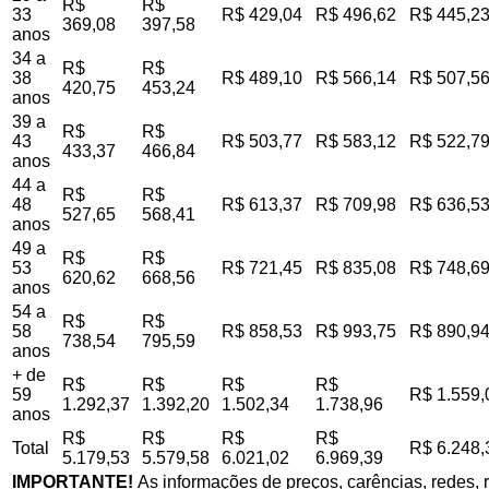
R$
R$
33
R$ 429,04
R$ 496,62
R$ 445,2
369,08
397,58
anos
34 a
R$
R$
38
R$ 489,10
R$ 566,14
R$ 507,5
420,75
453,24
anos
39 a
R$
R$
43
R$ 503,77
R$ 583,12
R$ 522,7
433,37
466,84
anos
44 a
R$
R$
48
R$ 613,37
R$ 709,98
R$ 636,5
527,65
568,41
anos
49 a
R$
R$
53
R$ 721,45
R$ 835,08
R$ 748,6
620,62
668,56
anos
54 a
R$
R$
58
R$ 858,53
R$ 993,75
R$ 890,9
738,54
795,59
anos
+ de
R$
R$
R$
R$
59
R$ 1.559,
1.292,37
1.392,20
1.502,34
1.738,96
anos
R$
R$
R$
R$
Total
R$ 6.248,
5.179,53
5.579,58
6.021,02
6.969,39
IMPORTANTE!
As informações de preços, carências, redes, r