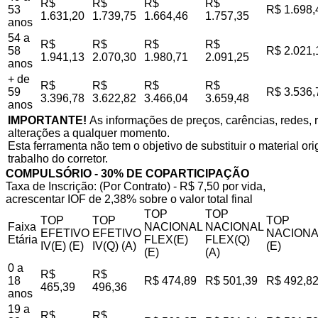
R$
R$
R$
R$
53
R$ 1.698,
1.631,20
1.739,75
1.664,46
1.757,35
anos
54 a
R$
R$
R$
R$
58
R$ 2.021,
1.941,13
2.070,30
1.980,71
2.091,25
anos
+ de
R$
R$
R$
R$
59
R$ 3.536,
3.396,78
3.622,82
3.466,04
3.659,48
anos
IMPORTANTE!
As informações de preços, carências, redes, r
alterações a qualquer momento.
Esta ferramenta não tem o objetivo de substituir o material o
trabalho do corretor.
COMPULSÓRIO - 30% DE COPARTICIPAÇÃO
Taxa de Inscrição: (Por Contrato) - R$ 7,50 por vida,
acrescentar IOF de 2,38% sobre o valor total final
TOP
TOP
TOP
TOP
TOP
Faixa
NACIONAL
NACIONAL
EFETIVO
EFETIVO
NACIONA
Etária
FLEX(E)
FLEX(Q)
IV(E) (E)
IV(Q) (A)
(E)
(E)
(A)
0 a
R$
R$
18
R$ 474,89
R$ 501,39
R$ 492,8
465,39
496,36
anos
19 a
R$
R$