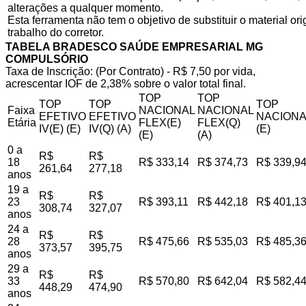
alterações a qualquer momento.
Esta ferramenta não tem o objetivo de substituir o material o
trabalho do corretor.
TABELA BRADESCO SAÚDE EMPRESARIAL MG
COMPULSÓRIO
Taxa de Inscrição: (Por Contrato) - R$ 7,50 por vida,
acrescentar IOF de 2,38% sobre o valor total final.
TOP
TOP
TOP
TOP
TOP
Faixa
NACIONAL
NACIONAL
EFETIVO
EFETIVO
NACIONA
Etária
FLEX(E)
FLEX(Q)
IV(E) (E)
IV(Q) (A)
(E)
(E)
(A)
0 a
R$
R$
18
R$ 333,14
R$ 374,73
R$ 339,9
261,64
277,18
anos
19 a
R$
R$
23
R$ 393,11
R$ 442,18
R$ 401,1
308,74
327,07
anos
24 a
R$
R$
28
R$ 475,66
R$ 535,03
R$ 485,3
373,57
395,75
anos
29 a
R$
R$
33
R$ 570,80
R$ 642,04
R$ 582,4
448,29
474,90
anos