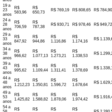
19 a
R$
R$
23
R$ 769,19
R$ 808,65
R$ 784,9
583,96
650,73
anos
24 a
R$
R$
28
R$ 930,71
R$ 978,46
R$ 949,7
706,59
787,38
anos
29 a
R$
R$
R$
R$
33
R$ 1.139,
847,92
944,86
1.116,86
1.174,16
anos
34 a
R$
R$
R$
R$
38
R$ 1.299,
966,62
1.077,13
1.273,21
1.338,53
anos
39 a
R$
R$
R$
R$
43
R$ 1.338,
995,62
1.109,44
1.311,41
1.378,69
anos
44 a
R$
R$
R$
R$
48
R$ 1.629,
1.212,23
1.350,81
1.596,72
1.678,64
anos
49 a
R$
R$
R$
R$
53
R$ 1.916,
1.425,82
1.588,82
1.878,06
1.974,42
anos
54 a
R$
R$
R$
R$
58
R$ 2.280,