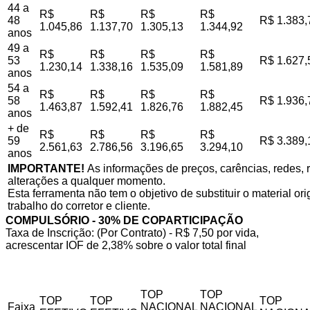
44 a
R$
R$
R$
R$
48
R$ 1.383,
1.045,86
1.137,70
1.305,13
1.344,92
anos
49 a
R$
R$
R$
R$
53
R$ 1.627,
1.230,14
1.338,16
1.535,09
1.581,89
anos
54 a
R$
R$
R$
R$
58
R$ 1.936,
1.463,87
1.592,41
1.826,76
1.882,45
anos
+ de
R$
R$
R$
R$
59
R$ 3.389,
2.561,63
2.786,56
3.196,65
3.294,10
anos
IMPORTANTE!
As informações de preços, carências, redes, r
alterações a qualquer momento.
Esta ferramenta não tem o objetivo de substituir o material o
trabalho do corretor e cliente.
COMPULSÓRIO - 30% DE COPARTICIPAÇÃO
Taxa de Inscrição: (Por Contrato) - R$ 7,50 por vida,
acrescentar IOF de 2,38% sobre o valor total final
TOP
TOP
TOP
TOP
TOP
Faixa
NACIONAL
NACIONAL