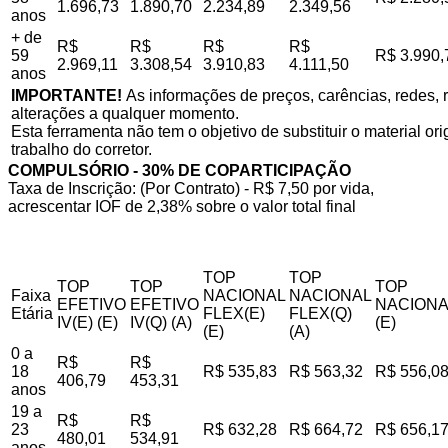
1.696,73
1.890,70
2.234,89
2.349,56
anos
+ de
R$
R$
R$
R$
59
R$ 3.990,
2.969,11
3.308,54
3.910,83
4.111,50
anos
IMPORTANTE!
As informações de preços, carências, redes, r
alterações a qualquer momento.
Esta ferramenta não tem o objetivo de substituir o material o
trabalho do corretor.
COMPULSÓRIO - 30% DE COPARTICIPAÇÃO
Taxa de Inscrição: (Por Contrato) - R$ 7,50 por vida,
acrescentar IOF de 2,38% sobre o valor total final
TOP
TOP
TOP
TOP
TOP
Faixa
NACIONAL
NACIONAL
EFETIVO
EFETIVO
NACIONA
Etária
FLEX(E)
FLEX(Q)
IV(E) (E)
IV(Q) (A)
(E)
(E)
(A)
0 a
R$
R$
18
R$ 535,83
R$ 563,32
R$ 556,0
406,79
453,31
anos
19 a
R$
R$
23
R$ 632,28
R$ 664,72
R$ 656,1
480,01
534,91
anos