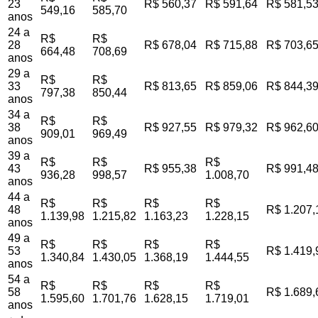
23
R$ 560,37
R$ 591,64
R$ 581,5
549,16
585,70
anos
24 a
R$
R$
28
R$ 678,04
R$ 715,88
R$ 703,6
664,48
708,69
anos
29 a
R$
R$
33
R$ 813,65
R$ 859,06
R$ 844,3
797,38
850,44
anos
34 a
R$
R$
38
R$ 927,55
R$ 979,32
R$ 962,6
909,01
969,49
anos
39 a
R$
R$
R$
43
R$ 955,38
R$ 991,4
936,28
998,57
1.008,70
anos
44 a
R$
R$
R$
R$
48
R$ 1.207,
1.139,98
1.215,82
1.163,23
1.228,15
anos
49 a
R$
R$
R$
R$
53
R$ 1.419,
1.340,84
1.430,05
1.368,19
1.444,55
anos
54 a
R$
R$
R$
R$
58
R$ 1.689,
1.595,60
1.701,76
1.628,15
1.719,01
anos