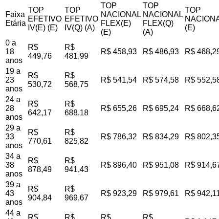
TOP
TOP
TOP
TOP
TOP
Faixa
NACIONAL
NACIONAL
EFETIVO
EFETIVO
NACIONA
Etária
FLEX(E)
FLEX(Q)
IV(E) (E)
IV(Q) (A)
(E)
(E)
(A)
0 a
R$
R$
18
R$ 458,93
R$ 486,93
R$ 468,2
449,76
481,99
anos
19 a
R$
R$
23
R$ 541,54
R$ 574,58
R$ 552,5
530,72
568,75
anos
24 a
R$
R$
28
R$ 655,26
R$ 695,24
R$ 668,6
642,17
688,18
anos
29 a
R$
R$
33
R$ 786,32
R$ 834,29
R$ 802,3
770,61
825,82
anos
34 a
R$
R$
38
R$ 896,40
R$ 951,08
R$ 914,6
878,49
941,43
anos
39 a
R$
R$
43
R$ 923,29
R$ 979,61
R$ 942,1
904,84
969,67
anos
44 a
R$
R$
R$
R$