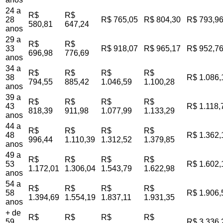
24 a
R$
R$
28
R$ 765,05
R$ 804,30
R$ 793,9
580,81
647,24
anos
29 a
R$
R$
33
R$ 918,07
R$ 965,17
R$ 952,7
696,98
776,69
anos
34 a
R$
R$
R$
R$
38
R$ 1.086,
794,55
885,42
1.046,59
1.100,28
anos
39 a
R$
R$
R$
R$
43
R$ 1.118,
818,39
911,98
1.077,99
1.133,29
anos
44 a
R$
R$
R$
R$
48
R$ 1.362,
996,44
1.110,39
1.312,52
1.379,85
anos
49 a
R$
R$
R$
R$
53
R$ 1.602,
1.172,01
1.306,04
1.543,79
1.622,98
anos
54 a
R$
R$
R$
R$
58
R$ 1.906,
1.394,69
1.554,19
1.837,11
1.931,35
anos
+ de
R$
R$
R$
R$
59
R$ 3.336,