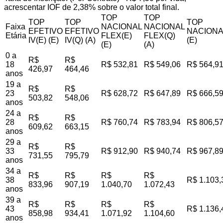
acrescentar IOF de 2,38% sobre o valor total final.
TOP
TOP
TOP
TOP
TOP
Faixa
NACIONAL
NACIONAL
EFETIVO
EFETIVO
NACIONA
Etária
FLEX(E)
FLEX(Q)
IV(E) (E)
IV(Q) (A)
(E)
(E)
(A)
0 a
R$
R$
18
R$ 532,81
R$ 549,06
R$ 564,9
426,97
464,46
anos
19 a
R$
R$
23
R$ 628,72
R$ 647,89
R$ 666,5
503,82
548,06
anos
24 a
R$
R$
28
R$ 760,74
R$ 783,94
R$ 806,5
609,62
663,15
anos
29 a
R$
R$
33
R$ 912,90
R$ 940,74
R$ 967,8
731,55
795,79
anos
34 a
R$
R$
R$
R$
38
R$ 1.103,
833,96
907,19
1.040,70
1.072,43
anos
39 a
R$
R$
R$
R$
43
R$ 1.136,
858,98
934,41
1.071,92
1.104,60
anos