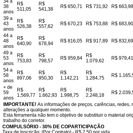
34 a
R$
R$
38
R$ 650,71
R$ 731,92
R$ 663,9
511,05
541,38
anos
39 a
R$
R$
43
R$ 670,23
R$ 753,88
R$ 683,9
526,38
557,62
anos
44 a
R$
R$
48
R$ 816,05
R$ 917,89
R$ 832,6
640,90
678,94
anos
49 a
R$
R$
R$
53
R$ 959,84
R$ 979,4
753,83
798,57
1.079,62
anos
54 a
R$
R$
R$
R$
58
R$ 1.165,
897,06
950,30
1.142,21
1.284,75
anos
+ de
R$
R$
R$
R$
59
R$ 2.039,
1.569,77
1.662,93
1.998,75
2.248,18
anos
IMPORTANTE!
As informações de preços, carências, redes, r
alterações a qualquer momento.
Esta ferramenta não tem o objetivo de substituir o material o
trabalho do corretor.
COMPULSÓRIO - 30% DE COPARTICIPAÇÃO
Taxa de Inscrição: (Por Contrato) - R$ 7,50 por vida,