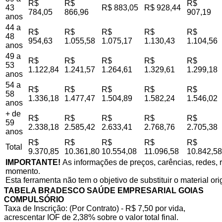
R$
R$
R$
43
R$ 883,05
R$ 928,44
784,05
866,96
907,19
anos
44 a
R$
R$
R$
R$
R$
48
954,63
1.055,58
1.075,17
1.130,43
1.104,56
anos
49 a
R$
R$
R$
R$
R$
53
1.122,84
1.241,57
1.264,61
1.329,61
1.299,18
anos
54 a
R$
R$
R$
R$
R$
58
1.336,18
1.477,47
1.504,89
1.582,24
1.546,02
anos
+ de
R$
R$
R$
R$
R$
59
2.338,18
2.585,42
2.633,41
2.768,76
2.705,38
anos
R$
R$
R$
R$
R$
Total
9.370,85
10.361,80
10.554,08
11.096,58
10.842,58
IMPORTANTE!
As informações de preços, carências, redes, r
momento.
Esta ferramenta não tem o objetivo de substituir o material or
TABELA BRADESCO SAÚDE EMPRESARIAL GOIAS
COMPULSÓRIO
Taxa de Inscrição: (Por Contrato) - R$ 7,50 por vida,
acrescentar IOF de 2,38% sobre o valor total final.