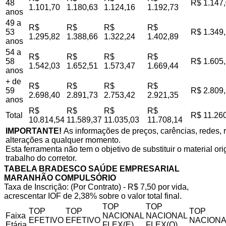
48
R$ 1.147
1.101,70
1.180,63
1.124,16
1.192,73
anos
49 a
R$
R$
R$
R$
53
R$ 1.349
1.295,82
1.388,66
1.322,24
1.402,89
anos
54 a
R$
R$
R$
R$
58
R$ 1.605
1.542,03
1.652,51
1.573,47
1.669,44
anos
+ de
R$
R$
R$
R$
59
R$ 2.809
2.698,40
2.891,73
2.753,42
2.921,35
anos
R$
R$
R$
R$
Total
R$ 11.26
10.814,54
11.589,37
11.035,03
11.708,14
IMPORTANTE!
As informações de preços, carências, redes, r
alterações a qualquer momento.
Esta ferramenta não tem o objetivo de substituir o material o
trabalho do corretor.
TABELA BRADESCO SAÚDE EMPRESARIAL
MARANHÃO COMPULSÓRIO
Taxa de Inscrição: (Por Contrato) - R$ 7,50 por vida,
acrescentar IOF de 2,38% sobre o valor total final.
TOP
TOP
TOP
TOP
TOP
Faixa
NACIONAL
NACIONAL
EFETIVO
EFETIVO
NACIONA
Etária
FLEX(E)
FLEX(Q)