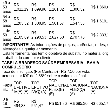
49 a
R$
R$
R$
R$
53
R$ 1.360,
1.011,19
1.099,96
1.261,82
1.300,32
anos
54 a
R$
R$
R$
R$
58
R$ 1.619,
1.203,32
1.308,95
1.501,57
1.547,38
anos
+ de
R$
R$
R$
R$
59
R$ 2.833,
2.105,69
2.290,53
2.627,60
2.707,76
anos
IMPORTANTE!
As informações de preços, carências, redes, r
alterações a qualquer momento.
Esta ferramenta não tem o objetivo de substituir o material o
trabalho do corretor e cliente.
TABELA BRADESCO SAÚDE EMPRESARIAL BAHIA
COMPULSÓRIO
Taxa de Inscrição: (Por Contrato) - R$ 7,50 por vida,
acrescentar IOF de 2,38% sobre o valor total final.
TOP
TOP
TOP
TOP
TOP
Faixa
NACIONAL
NACIONAL
EFETIVO
EFETIVO
NACIONA
Etária
FLEX(E)
FLEX(Q)
IV(E) (E)
IV(Q) (A)
(E)
(E)
(A)
0 a
R$
R$
18
R$ 651,86
R$ 685,30
R$ 665,1
494,88
551,47
anos