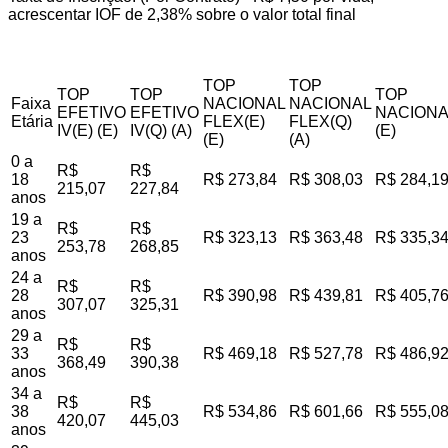
acrescentar IOF de 2,38% sobre o valor total final
TOP
TOP
TOP
TOP
TOP
Faixa
NACIONAL
NACIONAL
EFETIVO
EFETIVO
NACIONA
Etária
FLEX(E)
FLEX(Q)
IV(E) (E)
IV(Q) (A)
(E)
(E)
(A)
0 a
R$
R$
18
R$ 273,84
R$ 308,03
R$ 284,1
215,07
227,84
anos
19 a
R$
R$
23
R$ 323,13
R$ 363,48
R$ 335,3
253,78
268,85
anos
24 a
R$
R$
28
R$ 390,98
R$ 439,81
R$ 405,7
307,07
325,31
anos
29 a
R$
R$
33
R$ 469,18
R$ 527,78
R$ 486,9
368,49
390,38
anos
34 a
R$
R$
38
R$ 534,86
R$ 601,66
R$ 555,0
420,07
445,03
anos