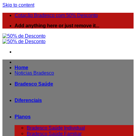
Skip to content
Cotação Bradesco com 50% Desconto
Add anything here or just remove it...
Home
Noticias Bradesco
Bradesco Saúde
Diferenciais
Planos
Bradesco Saúde Individual
Bradesco Saúde Familiar