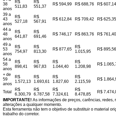
R$
R$
38
R$ 594,99
R$ 688,76
R$ 607,1
511,83
551,37
anos
39 a
R$
R$
43
R$ 612,84
R$ 709,42
R$ 625,3
527,18
567,91
anos
44 a
R$
R$
48
R$ 746,17
R$ 863,76
R$ 761,4
641,87
691,46
anos
49 a
R$
R$
R$
53
R$ 877,65
R$ 895,5
754,97
813,30
1.015,95
anos
54 a
R$
R$
R$
R$
58
R$ 1.065,
898,41
967,83
1.044,40
1.208,98
anos
+ de
R$
R$
R$
R$
59
R$ 1.864,
1.572,13
1.693,61
1.827,60
2.115,59
anos
R$
R$
R$
R$
Total
R$ 7.474,
6.300,79
6.787,58
7.324,61
8.478,85
IMPORTANTE!
As informações de preços, carências, redes, r
alterações a qualquer momento.
Esta ferramenta não tem o objetivo de substituir o material o
trabalho do corretor.