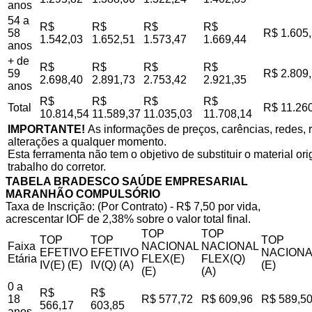
anos
54 a
R$
R$
R$
R$
58
R$ 1.605
1.542,03
1.652,51
1.573,47
1.669,44
anos
+ de
R$
R$
R$
R$
59
R$ 2.809
2.698,40
2.891,73
2.753,42
2.921,35
anos
R$
R$
R$
R$
Total
R$ 11.26
10.814,54
11.589,37
11.035,03
11.708,14
IMPORTANTE!
As informações de preços, carências, redes, r
alterações a qualquer momento.
Esta ferramenta não tem o objetivo de substituir o material o
trabalho do corretor.
TABELA BRADESCO SAÚDE EMPRESARIAL
MARANHÃO COMPULSÓRIO
Taxa de Inscrição: (Por Contrato) - R$ 7,50 por vida,
acrescentar IOF de 2,38% sobre o valor total final.
TOP
TOP
TOP
TOP
TOP
Faixa
NACIONAL
NACIONAL
EFETIVO
EFETIVO
NACIONA
Etária
FLEX(E)
FLEX(Q)
IV(E) (E)
IV(Q) (A)
(E)
(E)
(A)
0 a
R$
R$
18
R$ 577,72
R$ 609,96
R$ 589,5
566,17
603,85
anos