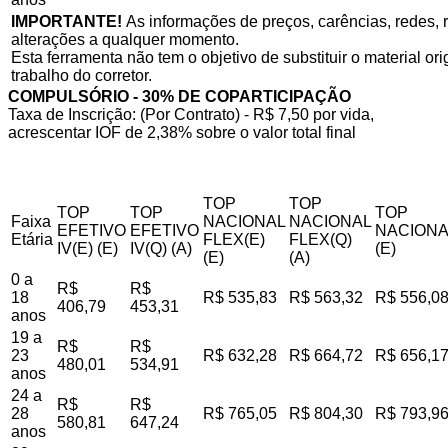
IMPORTANTE!
As informações de preços, carências, redes, r
alterações a qualquer momento.
Esta ferramenta não tem o objetivo de substituir o material o
trabalho do corretor.
COMPULSÓRIO - 30% DE COPARTICIPAÇÃO
Taxa de Inscrição: (Por Contrato) - R$ 7,50 por vida,
acrescentar IOF de 2,38% sobre o valor total final
TOP
TOP
TOP
TOP
TOP
Faixa
NACIONAL
NACIONAL
EFETIVO
EFETIVO
NACIONA
Etária
FLEX(E)
FLEX(Q)
IV(E) (E)
IV(Q) (A)
(E)
(E)
(A)
0 a
R$
R$
18
R$ 535,83
R$ 563,32
R$ 556,0
406,79
453,31
anos
19 a
R$
R$
23
R$ 632,28
R$ 664,72
R$ 656,1
480,01
534,91
anos
24 a
R$
R$
28
R$ 765,05
R$ 804,30
R$ 793,9
580,81
647,24
anos