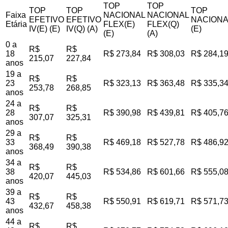
TOP
TOP
TOP
TOP
TOP
Faixa
NACIONAL
NACIONAL
EFETIVO
EFETIVO
NACIONA
Etária
FLEX(E)
FLEX(Q)
IV(E) (E)
IV(Q) (A)
(E)
(E)
(A)
0 a
R$
R$
18
R$ 273,84
R$ 308,03
R$ 284,1
215,07
227,84
anos
19 a
R$
R$
23
R$ 323,13
R$ 363,48
R$ 335,3
253,78
268,85
anos
24 a
R$
R$
28
R$ 390,98
R$ 439,81
R$ 405,7
307,07
325,31
anos
29 a
R$
R$
33
R$ 469,18
R$ 527,78
R$ 486,9
368,49
390,38
anos
34 a
R$
R$
38
R$ 534,86
R$ 601,66
R$ 555,0
420,07
445,03
anos
39 a
R$
R$
43
R$ 550,91
R$ 619,71
R$ 571,7
432,67
458,38
anos
44 a
R$
R$