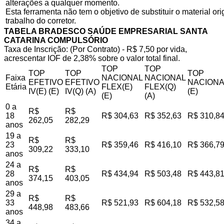
alterações a qualquer momento.
Esta ferramenta não tem o objetivo de substituir o material o
trabalho do corretor.
TABELA BRADESCO SAÚDE EMPRESARIAL SANTA
CATARINA COMPULSÓRIO
Taxa de Inscrição: (Por Contrato) - R$ 7,50 por vida,
acrescentar IOF de 2,38% sobre o valor total final.
TOP
TOP
TOP
TOP
TOP
Faixa
NACIONAL
NACIONAL
EFETIVO
EFETIVO
NACIONA
Etária
FLEX(E)
FLEX(Q)
IV(E) (E)
IV(Q) (A)
(E)
(E)
(A)
0 a
R$
R$
18
R$ 304,63
R$ 352,63
R$ 310,8
262,05
282,29
anos
19 a
R$
R$
23
R$ 359,46
R$ 416,10
R$ 366,7
309,22
333,10
anos
24 a
R$
R$
28
R$ 434,94
R$ 503,48
R$ 443,8
374,15
403,05
anos
29 a
R$
R$
33
R$ 521,93
R$ 604,18
R$ 532,5
448,98
483,66
anos
34 a