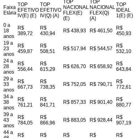
TOP
TOP
TOP
TOP
TOP
Faixa
NACIONAL
NACIONAL
EFETIVO
EFETIVO
IDEAL
Etária
FLEX(E)
FLEX(Q)
IV(E) (E)
IV(Q) (A)
1(E) (E)
(E)
(A)
0 a
R$
R$
R$
18
R$ 438,93
R$ 461,50
389,72
430,94
450,93
anos
19 a
R$
R$
R$
23
R$ 517,94
R$ 544,57
459,87
508,51
532,10
anos
24 a
R$
R$
R$
28
R$ 626,70
R$ 658,92
556,44
615,29
643,84
anos
29 a
R$
R$
R$
33
R$ 752,05
R$ 790,71
667,73
738,35
772,61
anos
34 a
R$
R$
R$
38
R$ 857,33
R$ 901,40
761,21
841,71
880,77
anos
39 a
R$
R$
R$
43
R$ 883,05
R$ 928,44
784,05
866,96
907,19
anos
44 a
R$
R$
R$
R$
R$
48