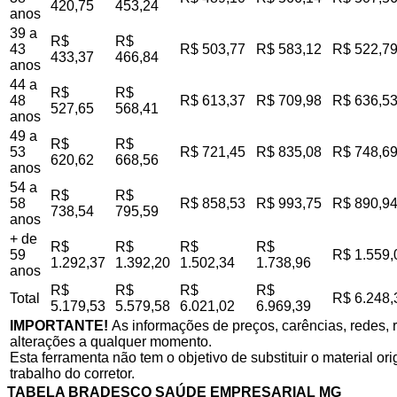
420,75
453,24
anos
39 a
R$
R$
43
R$ 503,77
R$ 583,12
R$ 522,7
433,37
466,84
anos
44 a
R$
R$
48
R$ 613,37
R$ 709,98
R$ 636,5
527,65
568,41
anos
49 a
R$
R$
53
R$ 721,45
R$ 835,08
R$ 748,6
620,62
668,56
anos
54 a
R$
R$
58
R$ 858,53
R$ 993,75
R$ 890,9
738,54
795,59
anos
+ de
R$
R$
R$
R$
59
R$ 1.559,
1.292,37
1.392,20
1.502,34
1.738,96
anos
R$
R$
R$
R$
Total
R$ 6.248,
5.179,53
5.579,58
6.021,02
6.969,39
IMPORTANTE!
As informações de preços, carências, redes, r
alterações a qualquer momento.
Esta ferramenta não tem o objetivo de substituir o material o
trabalho do corretor.
TABELA BRADESCO SAÚDE EMPRESARIAL MG