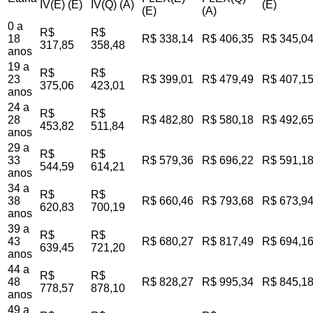
IV(E) (E)
IV(Q) (A)
(E)
(E)
(A)
0 a
R$
R$
18
R$ 338,14
R$ 406,35
R$ 345,0
317,85
358,48
anos
19 a
R$
R$
23
R$ 399,01
R$ 479,49
R$ 407,1
375,06
423,01
anos
24 a
R$
R$
28
R$ 482,80
R$ 580,18
R$ 492,6
453,82
511,84
anos
29 a
R$
R$
33
R$ 579,36
R$ 696,22
R$ 591,1
544,59
614,21
anos
34 a
R$
R$
38
R$ 660,46
R$ 793,68
R$ 673,9
620,83
700,19
anos
39 a
R$
R$
43
R$ 680,27
R$ 817,49
R$ 694,1
639,45
721,20
anos
44 a
R$
R$
48
R$ 828,27
R$ 995,34
R$ 845,1
778,57
878,10
anos
49 a