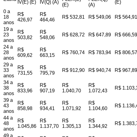
IV(E) (E)
IV(Q) (A)
(E)
(E)
(A)
0 a
R$
R$
18
R$ 532,81
R$ 549,06
R$ 564,9
426,97
464,46
anos
19 a
R$
R$
23
R$ 628,72
R$ 647,89
R$ 666,5
503,82
548,06
anos
24 a
R$
R$
28
R$ 760,74
R$ 783,94
R$ 806,5
609,62
663,15
anos
29 a
R$
R$
33
R$ 912,90
R$ 940,74
R$ 967,8
731,55
795,79
anos
34 a
R$
R$
R$
R$
38
R$ 1.103,
833,96
907,19
1.040,70
1.072,43
anos
39 a
R$
R$
R$
R$
43
R$ 1.136,
858,98
934,41
1.071,92
1.104,60
anos
44 a
R$
R$
R$
R$
48
R$ 1.383,
1.045,86
1.137,70
1.305,13
1.344,92
anos
49 a