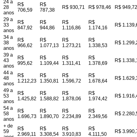
24 a
R$
R$
28
R$ 930,71
R$ 978,46
R$ 949,7
706,59
787,38
anos
29 a
R$
R$
R$
R$
33
R$ 1.139,
847,92
944,86
1.116,86
1.174,16
anos
34 a
R$
R$
R$
R$
38
R$ 1.299,
966,62
1.077,13
1.273,21
1.338,53
anos
39 a
R$
R$
R$
R$
43
R$ 1.338,
995,62
1.109,44
1.311,41
1.378,69
anos
44 a
R$
R$
R$
R$
48
R$ 1.629,
1.212,23
1.350,81
1.596,72
1.678,64
anos
49 a
R$
R$
R$
R$
53
R$ 1.916,
1.425,82
1.588,82
1.878,06
1.974,42
anos
54 a
R$
R$
R$
R$
58
R$ 2.280,
1.696,73
1.890,70
2.234,89
2.349,56
anos
+ de
R$
R$
R$
R$
59
R$ 3.990,
2.969,11
3.308,54
3.910,83
4.111,50
anos