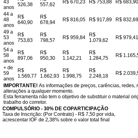
43
R$ 670,23
R$ 753,88
R$ 683,9
526,38
557,62
anos
44 a
R$
R$
48
R$ 816,05
R$ 917,89
R$ 832,6
640,90
678,94
anos
49 a
R$
R$
R$
53
R$ 959,84
R$ 979,4
753,83
798,57
1.079,62
anos
54 a
R$
R$
R$
R$
58
R$ 1.165,
897,06
950,30
1.142,21
1.284,75
anos
+ de
R$
R$
R$
R$
59
R$ 2.039,
1.569,77
1.662,93
1.998,75
2.248,18
anos
IMPORTANTE!
As informações de preços, carências, redes, r
alterações a qualquer momento.
Esta ferramenta não tem o objetivo de substituir o material o
trabalho do corretor.
COMPULSÓRIO - 30% DE COPARTICIPAÇÃO
Taxa de Inscrição: (Por Contrato) - R$ 7,50 por vida,
acrescentar IOF de 2,38% sobre o valor total final