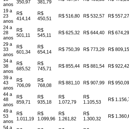
350,97
381,79
anos
19 a
R$
R$
23
R$ 516,80
R$ 532,57
R$ 557,2
414,14
450,51
anos
24 a
R$
R$
28
R$ 625,32
R$ 644,40
R$ 674,2
501,11
545,11
anos
29 a
R$
R$
33
R$ 750,39
R$ 773,29
R$ 809,1
601,34
654,14
anos
34 a
R$
R$
38
R$ 855,44
R$ 881,54
R$ 922,4
685,52
745,71
anos
39 a
R$
R$
43
R$ 881,10
R$ 907,99
R$ 950,0
706,09
768,08
anos
44 a
R$
R$
R$
R$
48
R$ 1.156,
859,71
935,18
1.072,79
1.105,53
anos
49 a
R$
R$
R$
R$
53
R$ 1.360,
1.011,19
1.099,96
1.261,82
1.300,32
anos
54 a