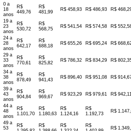
0 a
R$
R$
18
R$ 458,93
R$ 486,93
R$ 468,2
449,76
481,99
anos
19 a
R$
R$
23
R$ 541,54
R$ 574,58
R$ 552,5
530,72
568,75
anos
24 a
R$
R$
28
R$ 655,26
R$ 695,24
R$ 668,6
642,17
688,18
anos
29 a
R$
R$
33
R$ 786,32
R$ 834,29
R$ 802,3
770,61
825,82
anos
34 a
R$
R$
38
R$ 896,40
R$ 951,08
R$ 914,6
878,49
941,43
anos
39 a
R$
R$
43
R$ 923,29
R$ 979,61
R$ 942,1
904,84
969,67
anos
44 a
R$
R$
R$
R$
48
R$ 1.147
1.101,70
1.180,63
1.124,16
1.192,73
anos
49 a
R$
R$
R$
R$
53
R$ 1.349
1.295,82
1.388,66
1.322,24
1.402,89