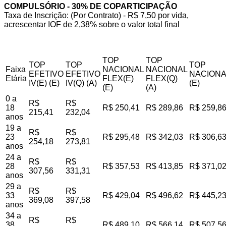
COMPULSÓRIO - 30% DE COPARTICIPAÇÃO
Taxa de Inscrição: (Por Contrato) - R$ 7,50 por vida,
acrescentar IOF de 2,38% sobre o valor total final
TOP
TOP
TOP
TOP
TOP
Faixa
NACIONAL
NACIONAL
EFETIVO
EFETIVO
NACIONA
Etária
FLEX(E)
FLEX(Q)
IV(E) (E)
IV(Q) (A)
(E)
(E)
(A)
0 a
R$
R$
18
R$ 250,41
R$ 289,86
R$ 259,8
215,41
232,04
anos
19 a
R$
R$
23
R$ 295,48
R$ 342,03
R$ 306,6
254,18
273,81
anos
24 a
R$
R$
28
R$ 357,53
R$ 413,85
R$ 371,0
307,56
331,31
anos
29 a
R$
R$
33
R$ 429,04
R$ 496,62
R$ 445,2
369,08
397,58
anos
34 a
R$
R$
38
R$ 489,10
R$ 566,14
R$ 507,5