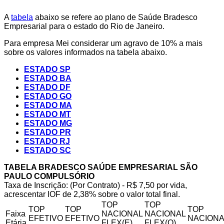
A
tabela
abaixo se refere ao plano de Saúde Bradesco
Empresarial para o estado do Rio de Janeiro.
Para empresa Mei considerar um agravo de 10% a mais
sobre os valores informados na tabela abaixo.
ESTADO SP
ESTADO BA
ESTADO DF
ESTADO GO
ESTADO MA
ESTADO MT
ESTADO MG
ESTADO PR
ESTADO RJ
ESTADO SC
TABELA BRADESCO SAÚDE EMPRESARIAL SÃO
PAULO COMPULSÓRIO
Taxa de Inscrição: (Por Contrato) - R$ 7,50 por vida,
acrescentar IOF de 2,38% sobre o valor total final.
TOP
TOP
TOP
TOP
TOP
Faixa
NACIONAL
NACIONAL
EFETIVO
EFETIVO
NACIONA
Etária
FLEX(E)
FLEX(Q)