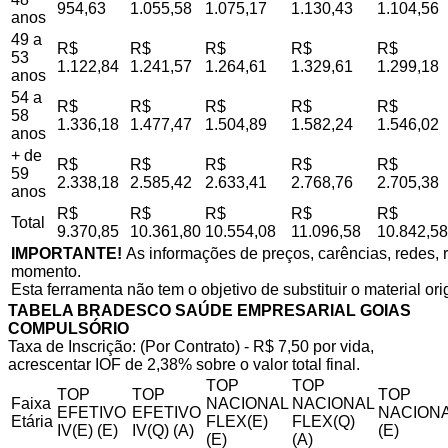
954,63
1.055,58
1.075,17
1.130,43
1.104,56
anos
49 a
R$
R$
R$
R$
R$
53
1.122,84
1.241,57
1.264,61
1.329,61
1.299,18
anos
54 a
R$
R$
R$
R$
R$
58
1.336,18
1.477,47
1.504,89
1.582,24
1.546,02
anos
+ de
R$
R$
R$
R$
R$
59
2.338,18
2.585,42
2.633,41
2.768,76
2.705,38
anos
R$
R$
R$
R$
R$
Total
9.370,85
10.361,80
10.554,08
11.096,58
10.842,58
IMPORTANTE!
As informações de preços, carências, redes, r
momento.
Esta ferramenta não tem o objetivo de substituir o material or
TABELA BRADESCO SAÚDE EMPRESARIAL GOIAS
COMPULSÓRIO
Taxa de Inscrição: (Por Contrato) - R$ 7,50 por vida,
acrescentar IOF de 2,38% sobre o valor total final.
TOP
TOP
TOP
TOP
TOP
Faixa
NACIONAL
NACIONAL
EFETIVO
EFETIVO
NACIONA
Etária
FLEX(E)
FLEX(Q)
IV(E) (E)
IV(Q) (A)
(E)
(E)
(A)