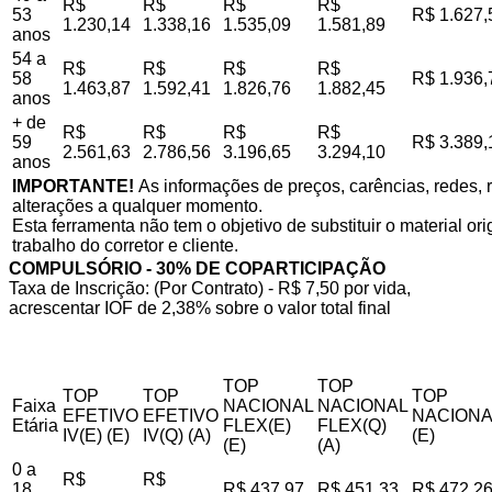
R$
R$
R$
R$
53
R$ 1.627,
1.230,14
1.338,16
1.535,09
1.581,89
anos
54 a
R$
R$
R$
R$
58
R$ 1.936,
1.463,87
1.592,41
1.826,76
1.882,45
anos
+ de
R$
R$
R$
R$
59
R$ 3.389,
2.561,63
2.786,56
3.196,65
3.294,10
anos
IMPORTANTE!
As informações de preços, carências, redes, r
alterações a qualquer momento.
Esta ferramenta não tem o objetivo de substituir o material o
trabalho do corretor e cliente.
COMPULSÓRIO - 30% DE COPARTICIPAÇÃO
Taxa de Inscrição: (Por Contrato) - R$ 7,50 por vida,
acrescentar IOF de 2,38% sobre o valor total final
TOP
TOP
TOP
TOP
TOP
Faixa
NACIONAL
NACIONAL
EFETIVO
EFETIVO
NACIONA
Etária
FLEX(E)
FLEX(Q)
IV(E) (E)
IV(Q) (A)
(E)
(E)
(A)
0 a
R$
R$
18
R$ 437,97
R$ 451,33
R$ 472,2