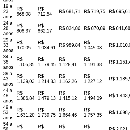
19 a
R$
R$
23
R$ 681,71
R$ 719,75
R$ 695,6
668,08
712,54
anos
24 a
R$
R$
28
R$ 824,86
R$ 870,89
R$ 841,6
808,37
862,17
anos
29 a
R$
R$
R$
33
R$ 989,84
R$ 1.010,
970,05
1.034,61
1.045,08
anos
34 a
R$
R$
R$
R$
38
R$ 1.151,
1.105,85
1.179,45
1.128,41
1.191,38
anos
39 a
R$
R$
R$
R$
43
R$ 1.185,
1.139,03
1.214,83
1.162,26
1.227,12
anos
44 a
R$
R$
R$
R$
48
R$ 1.443,
1.386,84
1.479,13
1.415,12
1.494,09
anos
49 a
R$
R$
R$
R$
53
R$ 1.698,
1.631,20
1.739,75
1.664,46
1.757,35
anos
54 a
R$
R$
R$
R$
58
R$ 2.021,