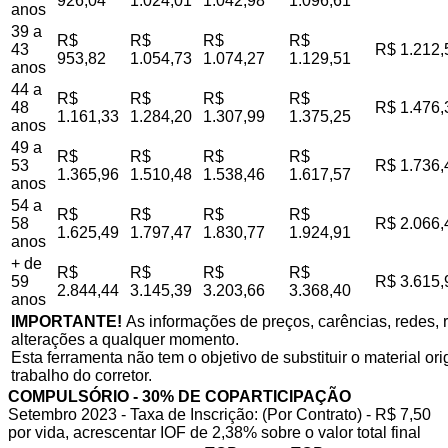
926,04
1.024,01
1.042,98
1.096,61
anos
39 a
R$
R$
R$
R$
43
R$ 1.212,
953,82
1.054,73
1.074,27
1.129,51
anos
44 a
R$
R$
R$
R$
48
R$ 1.476,
1.161,33
1.284,20
1.307,99
1.375,25
anos
49 a
R$
R$
R$
R$
53
R$ 1.736,
1.365,96
1.510,48
1.538,46
1.617,57
anos
54 a
R$
R$
R$
R$
58
R$ 2.066,
1.625,49
1.797,47
1.830,77
1.924,91
anos
+ de
R$
R$
R$
R$
59
R$ 3.615,
2.844,44
3.145,39
3.203,66
3.368,40
anos
IMPORTANTE!
As informações de preços, carências, redes, r
alterações a qualquer momento.
Esta ferramenta não tem o objetivo de substituir o material o
trabalho do corretor.
COMPULSÓRIO - 30% DE COPARTICIPAÇÃO
Setembro 2023 - Taxa de Inscrição: (Por Contrato) - R$ 7,50
por vida, acrescentar IOF de 2,38% sobre o valor total final