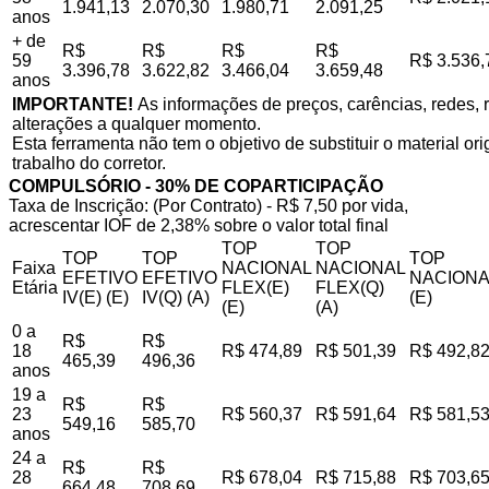
1.941,13
2.070,30
1.980,71
2.091,25
anos
+ de
R$
R$
R$
R$
59
R$ 3.536,
3.396,78
3.622,82
3.466,04
3.659,48
anos
IMPORTANTE!
As informações de preços, carências, redes, r
alterações a qualquer momento.
Esta ferramenta não tem o objetivo de substituir o material o
trabalho do corretor.
COMPULSÓRIO - 30% DE COPARTICIPAÇÃO
Taxa de Inscrição: (Por Contrato) - R$ 7,50 por vida,
acrescentar IOF de 2,38% sobre o valor total final
TOP
TOP
TOP
TOP
TOP
Faixa
NACIONAL
NACIONAL
EFETIVO
EFETIVO
NACIONA
Etária
FLEX(E)
FLEX(Q)
IV(E) (E)
IV(Q) (A)
(E)
(E)
(A)
0 a
R$
R$
18
R$ 474,89
R$ 501,39
R$ 492,8
465,39
496,36
anos
19 a
R$
R$
23
R$ 560,37
R$ 591,64
R$ 581,5
549,16
585,70
anos
24 a
R$
R$
28
R$ 678,04
R$ 715,88
R$ 703,6
664,48
708,69