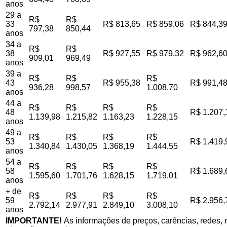
anos
29 a
R$
R$
33
R$ 813,65
R$ 859,06
R$ 844,3
797,38
850,44
anos
34 a
R$
R$
38
R$ 927,55
R$ 979,32
R$ 962,6
909,01
969,49
anos
39 a
R$
R$
R$
43
R$ 955,38
R$ 991,4
936,28
998,57
1.008,70
anos
44 a
R$
R$
R$
R$
48
R$ 1.207,
1.139,98
1.215,82
1.163,23
1.228,15
anos
49 a
R$
R$
R$
R$
53
R$ 1.419,
1.340,84
1.430,05
1.368,19
1.444,55
anos
54 a
R$
R$
R$
R$
58
R$ 1.689,
1.595,60
1.701,76
1.628,15
1.719,01
anos
+ de
R$
R$
R$
R$
59
R$ 2.956,
2.792,14
2.977,91
2.849,10
3.008,10
anos
IMPORTANTE!
As informações de preços, carências, redes, r