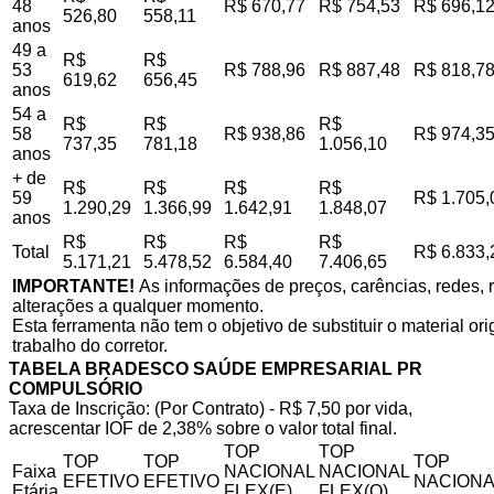
48
R$ 670,77
R$ 754,53
R$ 696,1
526,80
558,11
anos
49 a
R$
R$
53
R$ 788,96
R$ 887,48
R$ 818,7
619,62
656,45
anos
54 a
R$
R$
R$
58
R$ 938,86
R$ 974,3
737,35
781,18
1.056,10
anos
+ de
R$
R$
R$
R$
59
R$ 1.705,
1.290,29
1.366,99
1.642,91
1.848,07
anos
R$
R$
R$
R$
Total
R$ 6.833,
5.171,21
5.478,52
6.584,40
7.406,65
IMPORTANTE!
As informações de preços, carências, redes, r
alterações a qualquer momento.
Esta ferramenta não tem o objetivo de substituir o material o
trabalho do corretor.
TABELA BRADESCO SAÚDE EMPRESARIAL PR
COMPULSÓRIO
Taxa de Inscrição: (Por Contrato) - R$ 7,50 por vida,
acrescentar IOF de 2,38% sobre o valor total final.
TOP
TOP
TOP
TOP
TOP
Faixa
NACIONAL
NACIONAL
EFETIVO
EFETIVO
NACIONA
Etária
FLEX(E)
FLEX(Q)