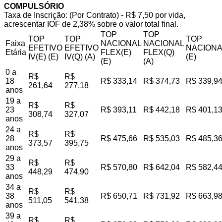
COMPULSÓRIO
Taxa de Inscrição: (Por Contrato) - R$ 7,50 por vida,
acrescentar IOF de 2,38% sobre o valor total final.
TOP
TOP
TOP
TOP
TOP
Faixa
NACIONAL
NACIONAL
EFETIVO
EFETIVO
NACIONA
Etária
FLEX(E)
FLEX(Q)
IV(E) (E)
IV(Q) (A)
(E)
(E)
(A)
0 a
R$
R$
18
R$ 333,14
R$ 374,73
R$ 339,9
261,64
277,18
anos
19 a
R$
R$
23
R$ 393,11
R$ 442,18
R$ 401,1
308,74
327,07
anos
24 a
R$
R$
28
R$ 475,66
R$ 535,03
R$ 485,3
373,57
395,75
anos
29 a
R$
R$
33
R$ 570,80
R$ 642,04
R$ 582,4
448,29
474,90
anos
34 a
R$
R$
38
R$ 650,71
R$ 731,92
R$ 663,9
511,05
541,38
anos
39 a
R$
R$