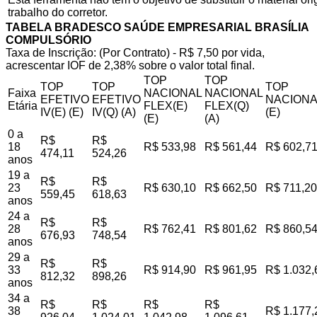
trabalho do corretor.
TABELA BRADESCO SAÚDE EMPRESARIAL BRASÍLIA
COMPULSÓRIO
Taxa de Inscrição: (Por Contrato) - R$ 7,50 por vida,
acrescentar IOF de 2,38% sobre o valor total final.
TOP
TOP
TOP
TOP
TOP
Faixa
NACIONAL
NACIONAL
EFETIVO
EFETIVO
NACIONA
Etária
FLEX(E)
FLEX(Q)
IV(E) (E)
IV(Q) (A)
(E)
(E)
(A)
0 a
R$
R$
18
R$ 533,98
R$ 561,44
R$ 602,7
474,11
524,26
anos
19 a
R$
R$
23
R$ 630,10
R$ 662,50
R$ 711,20
559,45
618,63
anos
24 a
R$
R$
28
R$ 762,41
R$ 801,62
R$ 860,5
676,93
748,54
anos
29 a
R$
R$
33
R$ 914,90
R$ 961,95
R$ 1.032,
812,32
898,26
anos
34 a
R$
R$
R$
R$
38
R$ 1.177,