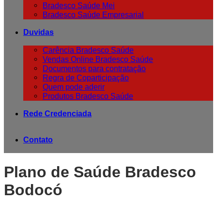
Bradesco Saúde Mei
Bradesco Saúde Empresarial
Duvidas
Carência Bradesco Saúde
Vendas Online Bradesco Saúde
Documentos para contratação
Regra de Coparticipação
Quem pode aderir
Produtos Bradesco Saúde
Rede Credenciada
Contato
Plano de Saúde Bradesco
Bodocó