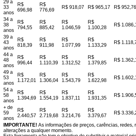
29 a
R$
R$
33
R$ 918,07
R$ 965,17
R$ 952,7
696,98
776,69
anos
34 a
R$
R$
R$
R$
38
R$ 1.086,
794,55
885,42
1.046,59
1.100,28
anos
39 a
R$
R$
R$
R$
43
R$ 1.118,
818,39
911,98
1.077,99
1.133,29
anos
44 a
R$
R$
R$
R$
48
R$ 1.362,
996,44
1.110,39
1.312,52
1.379,85
anos
49 a
R$
R$
R$
R$
53
R$ 1.602,
1.172,01
1.306,04
1.543,79
1.622,98
anos
54 a
R$
R$
R$
R$
58
R$ 1.906,
1.394,69
1.554,19
1.837,11
1.931,35
anos
+ de
R$
R$
R$
R$
59
R$ 3.336,
2.440,57
2.719,68
3.214,76
3.379,67
anos
IMPORTANTE!
As informações de preços, carências, redes, r
alterações a qualquer momento.
Esta ferramenta não tem o objetivo de substituir o material o