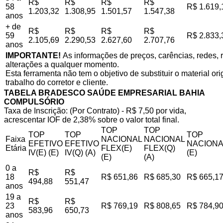
R$
R$
R$
R$
58
R$ 1.619,
1.203,32
1.308,95
1.501,57
1.547,38
anos
+ de
R$
R$
R$
R$
59
R$ 2.833,
2.105,69
2.290,53
2.627,60
2.707,76
anos
IMPORTANTE!
As informações de preços, carências, redes, r
alterações a qualquer momento.
Esta ferramenta não tem o objetivo de substituir o material o
trabalho do corretor e cliente.
TABELA BRADESCO SAÚDE EMPRESARIAL BAHIA
COMPULSÓRIO
Taxa de Inscrição: (Por Contrato) - R$ 7,50 por vida,
acrescentar IOF de 2,38% sobre o valor total final.
TOP
TOP
TOP
TOP
TOP
Faixa
NACIONAL
NACIONAL
EFETIVO
EFETIVO
NACIONA
Etária
FLEX(E)
FLEX(Q)
IV(E) (E)
IV(Q) (A)
(E)
(E)
(A)
0 a
R$
R$
18
R$ 651,86
R$ 685,30
R$ 665,1
494,88
551,47
anos
19 a
R$
R$
23
R$ 769,19
R$ 808,65
R$ 784,9
583,96
650,73
anos