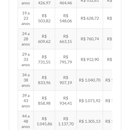
R$ 532,81
R$ 549,06
anos
426,97
464,46
19 a
R$
R$
23
R$ 628,72
R$ 647,89
503,82
548,06
anos
24 a
R$
R$
28
R$ 760,74
R$ 783,94
609,62
663,15
anos
29 a
R$
R$
33
R$ 912,90
R$ 940,74
731,55
795,79
anos
34 a
R$
R$
38
R$ 1.040,70
R$ 1.072,43
833,96
907,19
anos
39 a
R$
R$
43
R$ 1.071,92
R$ 1.104,60
858,98
934,41
anos
44 a
R$
R$
48
R$ 1.305,13
R$ 1.344,92
1.045,86
1.137,70
anos