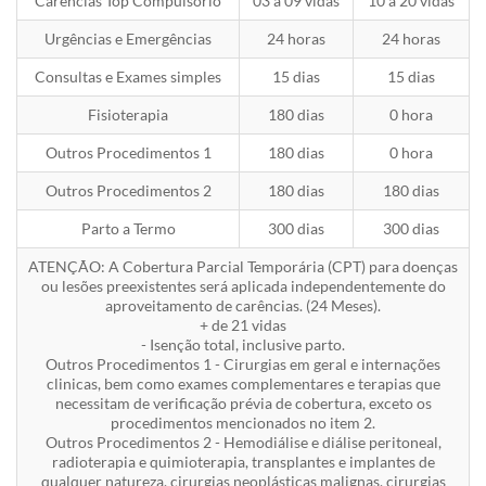
Carências Top Compulsório
03 a 09 vidas
10 a 20 vidas
Urgências e Emergências
24 horas
24 horas
Consultas e Exames simples
15 dias
15 dias
Fisioterapia
180 dias
0 hora
Outros Procedimentos 1
180 dias
0 hora
Outros Procedimentos 2
180 dias
180 dias
Parto a Termo
300 dias
300 dias
ATENÇÃO: A Cobertura Parcial Temporária (CPT) para doenças
ou lesões preexistentes será aplicada independentemente do
aproveitamento de carências. (24 Meses).
+ de 21 vidas
- Isenção total, inclusive parto.
Outros Procedimentos 1 - Cirurgias em geral e internações
clinicas, bem como exames complementares e terapias que
necessitam de verificação prévia de cobertura, exceto os
procedimentos mencionados no item 2.
Outros Procedimentos 2 - Hemodiálise e diálise peritoneal,
radioterapia e quimioterapia, transplantes e implantes de
qualquer natureza, cirurgias neoplásticas malignas, cirurgias