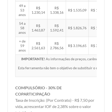
49 a
R$
R$
53
R$ 1.535,09
R$ 1.581,89
1.230,14
1.338,16
anos
54 a
R$
R$
58
R$ 1.826,76
R$ 1.882,45
1.463,87
1.592,41
anos
+ de
R$
R$
59
R$ 3.196,65
R$ 3.294,10
2.561,63
2.786,56
anos
IMPORTANTE!
As informações de preços, carências, redes,
Esta ferramenta não tem o objetivo de substituir o material 
COMPULSÓRIO - 30% DE
COPARTICIPAÇÃO
Taxa de Inscrição: (Por Contrato) - R$ 7,50 por
vida, acrescentar IOF de 2,38% sobre o valor