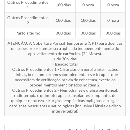
Outros Procedimentos
180 dias
0 hora
0 hora
1
Outros Procedimentos
180 dias
180 dias
0 hora
2
Parto a termo
300 dias
300 dias
300 dias
ATENÇÃO: A Cobertura Parcial Temporária (CPT) para doenças
ou lesões preexistentes será aplicada independentemente do
aproveitamento de carências. (24 Meses).
+ de 30 vidas
- Isenção total
Outros Procedimentos 1 - Cirurgias em geral e internações
clinicas, bem como exames complementares e terapias que
necessitam de verificação prévia de cobertura, exceto os
procedimentos mencionados no item 2.
Outros Procedimentos 2 - Hemodiálise e diálise peritoneal,
radioterapia e quimioterapia, transplantes e implantes de
qualquer natureza, cirurgias neoplásticas malignas, cirurgias
cardíacas, vasculares e neurológicas (inclusive Hérnia de disco
intervertebral)