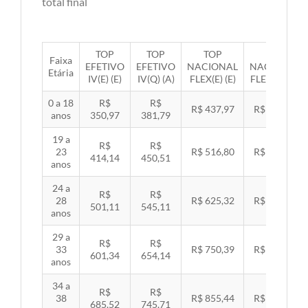
total final
TOP
TOP
TOP
TOP
Faixa
EFETIVO
EFETIVO
NACIONAL
NACIONAL
Etária
IV(E) (E)
IV(Q) (A)
FLEX(E) (E)
FLEX(Q) (A)
0 a 18
R$
R$
R$ 437,97
R$ 451,33
anos
350,97
381,79
19 a
R$
R$
23
R$ 516,80
R$ 532,57
414,14
450,51
anos
24 a
R$
R$
28
R$ 625,32
R$ 644,40
501,11
545,11
anos
29 a
R$
R$
33
R$ 750,39
R$ 773,29
601,34
654,14
anos
34 a
R$
R$
38
R$ 855,44
R$ 881,54
685,52
745,71