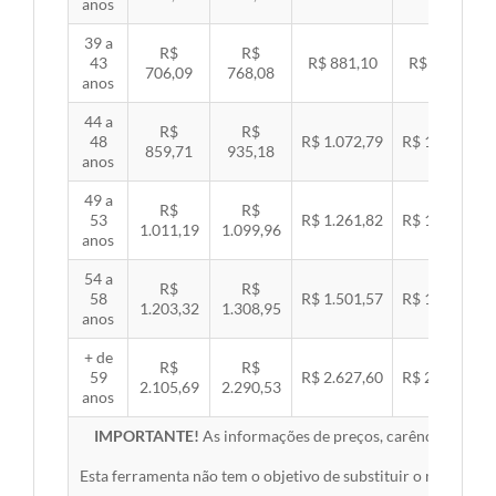
anos
39 a
R$
R$
43
R$ 881,10
R$ 907,99
706,09
768,08
anos
44 a
R$
R$
48
R$ 1.072,79
R$ 1.105,53
859,71
935,18
anos
49 a
R$
R$
53
R$ 1.261,82
R$ 1.300,32
1.011,19
1.099,96
anos
54 a
R$
R$
58
R$ 1.501,57
R$ 1.547,38
1.203,32
1.308,95
anos
+ de
R$
R$
59
R$ 2.627,60
R$ 2.707,76
2.105,69
2.290,53
anos
IMPORTANTE!
As informações de preços, carências, redes,
Esta ferramenta não tem o objetivo de substituir o material 