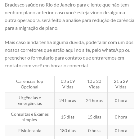
Bradesco saúde no Rio de Janeiro para cliente que não tem
nenhum plano anterior, caso você esteja vindo de alguma
outra operadora, será feito a analise para redução de carência
para a migração de plano.
Mais caso ainda tenha alguma duvida, pode falar com um dos
nossos corretores que estão aqui no site, pelo whatsApp ou
preencher o formulario para contato que entraremos em
contato com você em horario comercial.
Carências Top
03 a 09
10 a 20
21 a 29
Opcional
Vidas
Vidas
Vidas
Urgências e
24 horas
24 horas
0 hora
Emergências
Consultas e Exames
15 dias
15 dias
0 hora
simples
Fisioterapia
180 dias
0 hora
0 hora