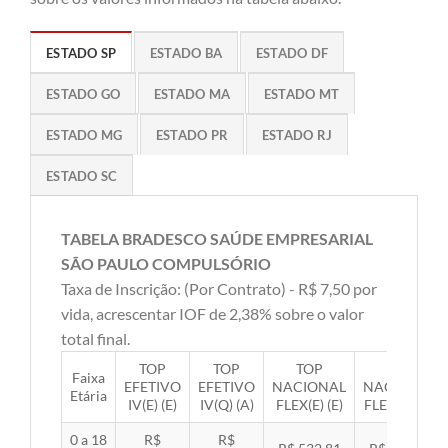
ESTADO SP
ESTADO BA
ESTADO DF
ESTADO GO
ESTADO MA
ESTADO MT
ESTADO MG
ESTADO PR
ESTADO RJ
ESTADO SC
TABELA BRADESCO SAÚDE EMPRESARIAL
SÃO PAULO COMPULSÓRIO
Taxa de Inscrição: (Por Contrato) - R$ 7,50 por
vida, acrescentar IOF de 2,38% sobre o valor
total final.
TOP
TOP
TOP
TOP
Faixa
EFETIVO
EFETIVO
NACIONAL
NACIONAL
Etária
IV(E) (E)
IV(Q) (A)
FLEX(E) (E)
FLEX(Q) (A)
0 a 18
R$
R$