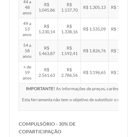
44 a
R$
R$
48
R$ 1.305,13
R$ 1.344,92
1.045,86
1.137,70
anos
49 a
R$
R$
53
R$ 1.535,09
R$ 1.581,89
1.230,14
1.338,16
anos
54 a
R$
R$
58
R$ 1.826,76
R$ 1.882,45
1.463,87
1.592,41
anos
+ de
R$
R$
59
R$ 3.196,65
R$ 3.294,10
2.561,63
2.786,56
anos
IMPORTANTE!
As informações de preços, carências, redes,
Esta ferramenta não tem o objetivo de substituir o material 
COMPULSÓRIO - 30% DE
COPARTICIPAÇÃO