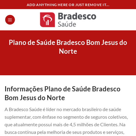
Skip
ADD ANYTHING HERE OR JUST REMOVE IT...
to
content
Plano de Saúde Bradesco Bom Jesus do
Norte
Informações Plano de Saúde Bradesco
Bom Jesus do Norte
A Bradesco Saúde é líder no mercado brasileiro de saúde
suplementar, com ênfase no segmento de seguros coletivos,
que atualmente possui mais de 4,5 milhões de Clientes. Na
busca contínua pela melhoria de seus produtos e serviços,