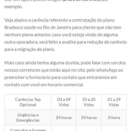
exemplo.
Veja abaixo a carência referente a contratação do plano
Bradesco saúde no Rio de Janeiro para cliente que não tem
nenhum plano anterior, caso você esteja vindo de alguma
outra operadora, será feito a analise para redução de carência
para a migração de plano.
Mais caso ainda tenha alguma duvida, pode falar com um dos
nossos corretores que estão aqui no site, pelo whatsApp ou
preencher o formulario para contato que entraremos em
contato com você em horario comercial.
Carências Top
03 a 09
10 a 20
21 a 29
Opcional
Vidas
Vidas
Vidas
Urgências e
24 horas
24 horas
0 hora
Emergências
Consultas e Exames