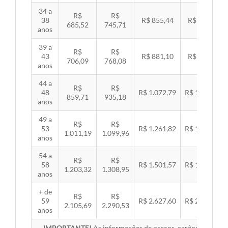
34 a
R$
R$
38
R$ 855,44
R$ 881,54
685,52
745,71
anos
39 a
R$
R$
43
R$ 881,10
R$ 907,99
706,09
768,08
anos
44 a
R$
R$
48
R$ 1.072,79
R$ 1.105,53
859,71
935,18
anos
49 a
R$
R$
53
R$ 1.261,82
R$ 1.300,32
1.011,19
1.099,96
anos
54 a
R$
R$
58
R$ 1.501,57
R$ 1.547,38
1.203,32
1.308,95
anos
+ de
R$
R$
59
R$ 2.627,60
R$ 2.707,76
2.105,69
2.290,53
anos
IMPORTANTE!
As informações de preços, carências, redes,