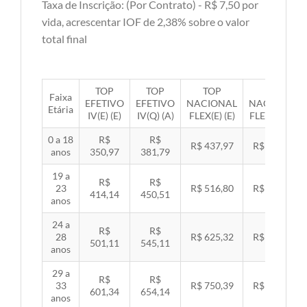
Taxa de Inscrição: (Por Contrato) - R$ 7,50 por
vida, acrescentar IOF de 2,38% sobre o valor
total final
TOP
TOP
TOP
TOP
Faixa
EFETIVO
EFETIVO
NACIONAL
NACIONAL
Etária
IV(E) (E)
IV(Q) (A)
FLEX(E) (E)
FLEX(Q) (A)
0 a 18
R$
R$
R$ 437,97
R$ 451,33
anos
350,97
381,79
19 a
R$
R$
23
R$ 516,80
R$ 532,57
414,14
450,51
anos
24 a
R$
R$
28
R$ 625,32
R$ 644,40
501,11
545,11
anos
29 a
R$
R$
33
R$ 750,39
R$ 773,29
601,34
654,14
anos