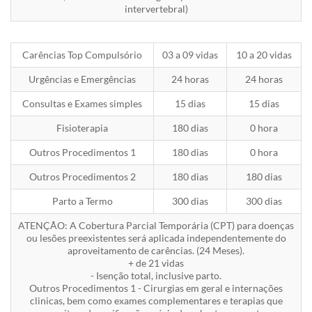
intervertebral)
Carências Top Compulsório
03 a 09 vidas
10 a 20 vidas
Urgências e Emergências
24 horas
24 horas
Consultas e Exames simples
15 dias
15 dias
Fisioterapia
180 dias
0 hora
Outros Procedimentos 1
180 dias
0 hora
Outros Procedimentos 2
180 dias
180 dias
Parto a Termo
300 dias
300 dias
ATENÇÃO: A Cobertura Parcial Temporária (CPT) para doenças
ou lesões preexistentes será aplicada independentemente do
aproveitamento de carências. (24 Meses).
+ de 21 vidas
- Isenção total, inclusive parto.
Outros Procedimentos 1 - Cirurgias em geral e internações
clinicas, bem como exames complementares e terapias que