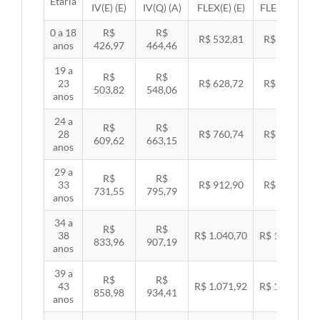
Etária
IV(E) (E)
IV(Q) (A)
FLEX(E) (E)
FLEX(Q) (A)
0 a 18
R$
R$
R$ 532,81
R$ 549,06
anos
426,97
464,46
19 a
R$
R$
23
R$ 628,72
R$ 647,89
503,82
548,06
anos
24 a
R$
R$
28
R$ 760,74
R$ 783,94
609,62
663,15
anos
29 a
R$
R$
33
R$ 912,90
R$ 940,74
731,55
795,79
anos
34 a
R$
R$
38
R$ 1.040,70
R$ 1.072,43
833,96
907,19
anos
39 a
R$
R$
43
R$ 1.071,92
R$ 1.104,60
858,98
934,41
anos