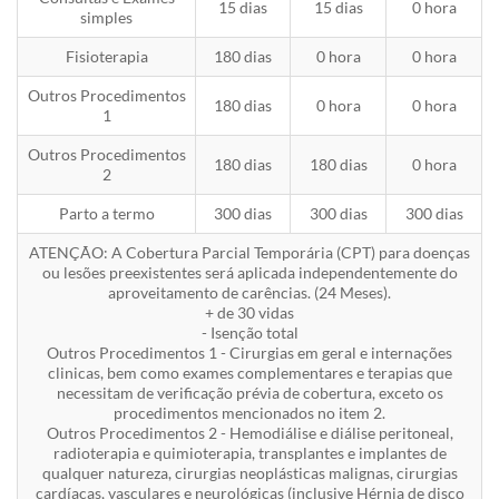
15 dias
15 dias
0 hora
simples
Fisioterapia
180 dias
0 hora
0 hora
Outros Procedimentos
180 dias
0 hora
0 hora
1
Outros Procedimentos
180 dias
180 dias
0 hora
2
Parto a termo
300 dias
300 dias
300 dias
ATENÇÃO: A Cobertura Parcial Temporária (CPT) para doenças
ou lesões preexistentes será aplicada independentemente do
aproveitamento de carências. (24 Meses).
+ de 30 vidas
- Isenção total
Outros Procedimentos 1 - Cirurgias em geral e internações
clinicas, bem como exames complementares e terapias que
necessitam de verificação prévia de cobertura, exceto os
procedimentos mencionados no item 2.
Outros Procedimentos 2 - Hemodiálise e diálise peritoneal,
radioterapia e quimioterapia, transplantes e implantes de
qualquer natureza, cirurgias neoplásticas malignas, cirurgias
cardíacas, vasculares e neurológicas (inclusive Hérnia de disco