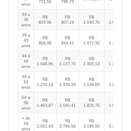
731,55
795,79
anos
34 a
R$
R$
R$
R$
38
833,96
907,19
1.040,70
1.072,43
anos
39 a
R$
R$
R$
R$
43
858,98
934,41
1.071,92
1.104,60
anos
44 a
R$
R$
R$
R$
48
1.045,86
1.137,70
1.305,13
1.344,92
anos
49 a
R$
R$
R$
R$
53
1.230,14
1.338,16
1.535,09
1.581,89
anos
54 a
R$
R$
R$
R$
58
1.463,87
1.592,41
1.826,76
1.882,45
anos
+ de
R$
R$
R$
R$
59
2.561,63
2.786,56
3.196,65
3.294,10
anos