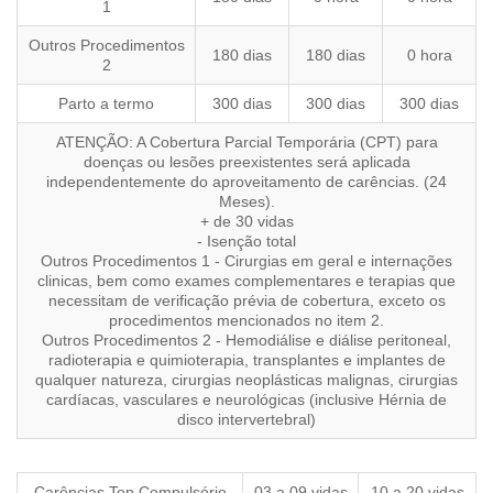
1
Outros Procedimentos
180 dias
180 dias
0 hora
2
Parto a termo
300 dias
300 dias
300 dias
ATENÇÃO: A Cobertura Parcial Temporária (CPT) para
doenças ou lesões preexistentes será aplicada
independentemente do aproveitamento de carências. (24
Meses).
+ de 30 vidas
- Isenção total
Outros Procedimentos 1 - Cirurgias em geral e internações
clinicas, bem como exames complementares e terapias que
necessitam de verificação prévia de cobertura, exceto os
procedimentos mencionados no item 2.
Outros Procedimentos 2 - Hemodiálise e diálise peritoneal,
radioterapia e quimioterapia, transplantes e implantes de
qualquer natureza, cirurgias neoplásticas malignas, cirurgias
cardíacas, vasculares e neurológicas (inclusive Hérnia de
disco intervertebral)
Carências Top Compulsório
03 a 09 vidas
10 a 20 vidas