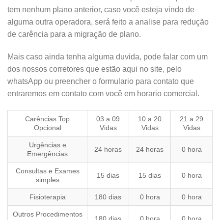
tem nenhum plano anterior, caso você esteja vindo de
alguma outra operadora, será feito a analise para redução
de carência para a migração de plano.
Mais caso ainda tenha alguma duvida, pode falar com um
dos nossos corretores que estão aqui no site, pelo
whatsApp ou preencher o formulario para contato que
entraremos em contato com você em horario comercial.
Carências Top
03 a 09
10 a 20
21 a 29
Opcional
Vidas
Vidas
Vidas
Urgências e
24 horas
24 horas
0 hora
Emergências
Consultas e Exames
15 dias
15 dias
0 hora
simples
Fisioterapia
180 dias
0 hora
0 hora
Outros Procedimentos
180 dias
0 hora
0 hora