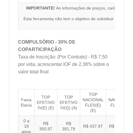
IMPORTANTE!
As informações de preços, carências, red
qu
Esta ferramenta não tem o objetivo de substituir o materi
co
COMPULSÓRIO - 30% DE
COPARTICIPAÇÃO
Taxa de Inscrição: (Por Contrato) - R$ 7,50
por vida, acrescentar IOF de 2,38% sobre o
valor total final
TOP
TOP
TOP
TOP
Faixa
NACIONAL
NACIONAL
EFETIVO
EFETIVO
Etária
FLEX(E)
FLEX(Q)
IV(E) (E)
IV(Q) (A)
(E)
(A)
0 a
R$
R$
18
R$ 437,97
R$ 451,33
350,97
381,79
anos