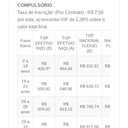
COMPULSÓRIO
Taxa de Inscrição: (Por Contrato) - R$ 7,50
por vida, acrescentar IOF de 2,38% sobre o
valor total final.
TOP
TOP
TOP
TOP
Faixa
NACIONAL
NACIONAL
EFETIVO
EFETIVO
Etária
FLEX(E)
FLEX(Q)
IV(E) (E)
IV(Q) (A)
(E)
(A)
0 a
R$
R$
18
R$ 532,81
R$ 549,06
426,97
464,46
anos
19 a
R$
R$
23
R$ 628,72
R$ 647,89
503,82
548,06
anos
24 a
R$
R$
28
R$ 760,74
R$ 783,94
609,62
663,15
anos
29 a
R$
R$
33
R$ 912,90
R$ 940,74