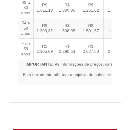
49 a
R$
R$
R$
R$
53
1.011,19
1.099,96
1.261,82
1.300,32
anos
54 a
R$
R$
R$
R$
58
1.203,32
1.308,95
1.501,57
1.547,38
anos
+ de
R$
R$
R$
R$
59
2.105,69
2.290,53
2.627,60
2.707,76
anos
IMPORTANTE!
As informações de preços, carências, red
qu
Esta ferramenta não tem o objetivo de substituir o materi
co