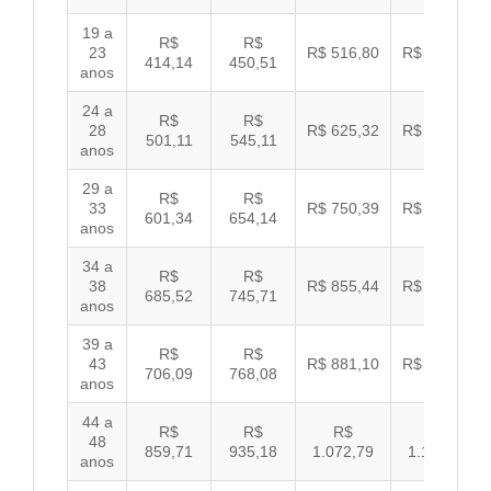
19 a
R$
R$
23
R$ 516,80
R$ 532,57
414,14
450,51
anos
24 a
R$
R$
28
R$ 625,32
R$ 644,40
501,11
545,11
anos
29 a
R$
R$
33
R$ 750,39
R$ 773,29
601,34
654,14
anos
34 a
R$
R$
38
R$ 855,44
R$ 881,54
685,52
745,71
anos
39 a
R$
R$
43
R$ 881,10
R$ 907,99
706,09
768,08
anos
44 a
R$
R$
R$
R$
48
859,71
935,18
1.072,79
1.105,53
anos