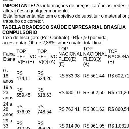
IMPORTANTE!
As informações de preços, carências, redes, r
alterações a qualquer momento.
Esta ferramenta não tem o objetivo de substituir o material o
trabalho do corretor.
TABELA BRADESCO SAÚDE EMPRESARIAL BRASÍLIA
COMPULSÓRIO
Taxa de Inscrição: (Por Contrato) - R$ 7,50 por vida,
acrescentar IOF de 2,38% sobre o valor total final.
TOP
TOP
TOP
TOP
TOP
Faixa
NACIONAL
NACIONAL
EFETIVO
EFETIVO
NACIONA
Etária
FLEX(E)
FLEX(Q)
IV(E) (E)
IV(Q) (A)
(E)
(E)
(A)
0 a
R$
R$
18
R$ 533,98
R$ 561,44
R$ 602,7
474,11
524,26
anos
19 a
R$
R$
23
R$ 630,10
R$ 662,50
R$ 711,20
559,45
618,63
anos
24 a
R$
R$
28
R$ 762,41
R$ 801,62
R$ 860,5
676,93
748,54
anos
29 a
R$
R$
33
R$ 914,90
R$ 961,95
R$ 1.032,
812,32
898,26