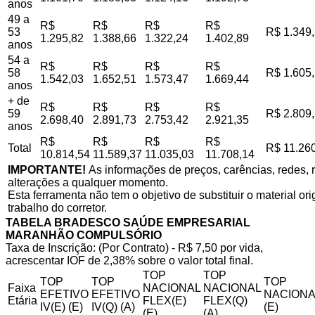
anos
49 a
R$
R$
R$
R$
53
R$ 1.349
1.295,82
1.388,66
1.322,24
1.402,89
anos
54 a
R$
R$
R$
R$
58
R$ 1.605
1.542,03
1.652,51
1.573,47
1.669,44
anos
+ de
R$
R$
R$
R$
59
R$ 2.809
2.698,40
2.891,73
2.753,42
2.921,35
anos
R$
R$
R$
R$
Total
R$ 11.26
10.814,54
11.589,37
11.035,03
11.708,14
IMPORTANTE!
As informações de preços, carências, redes, r
alterações a qualquer momento.
Esta ferramenta não tem o objetivo de substituir o material o
trabalho do corretor.
TABELA BRADESCO SAÚDE EMPRESARIAL
MARANHÃO COMPULSÓRIO
Taxa de Inscrição: (Por Contrato) - R$ 7,50 por vida,
acrescentar IOF de 2,38% sobre o valor total final.
TOP
TOP
TOP
TOP
TOP
Faixa
NACIONAL
NACIONAL
EFETIVO
EFETIVO
NACIONA
Etária
FLEX(E)
FLEX(Q)
IV(E) (E)
IV(Q) (A)
(E)
(E)
(A)