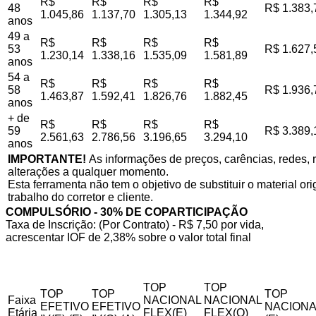
R$
R$
R$
R$
48
R$ 1.383,
1.045,86
1.137,70
1.305,13
1.344,92
anos
49 a
R$
R$
R$
R$
53
R$ 1.627,
1.230,14
1.338,16
1.535,09
1.581,89
anos
54 a
R$
R$
R$
R$
58
R$ 1.936,
1.463,87
1.592,41
1.826,76
1.882,45
anos
+ de
R$
R$
R$
R$
59
R$ 3.389,
2.561,63
2.786,56
3.196,65
3.294,10
anos
IMPORTANTE!
As informações de preços, carências, redes, r
alterações a qualquer momento.
Esta ferramenta não tem o objetivo de substituir o material o
trabalho do corretor e cliente.
COMPULSÓRIO - 30% DE COPARTICIPAÇÃO
Taxa de Inscrição: (Por Contrato) - R$ 7,50 por vida,
acrescentar IOF de 2,38% sobre o valor total final
TOP
TOP
TOP
TOP
TOP
Faixa
NACIONAL
NACIONAL
EFETIVO
EFETIVO
NACIONA
Etária
FLEX(E)
FLEX(Q)