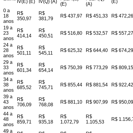
IV(E) (E)
IV(Q) (A)
(E)
(E)
(A)
0 a
R$
R$
18
R$ 437,97
R$ 451,33
R$ 472,2
350,97
381,79
anos
19 a
R$
R$
23
R$ 516,80
R$ 532,57
R$ 557,2
414,14
450,51
anos
24 a
R$
R$
28
R$ 625,32
R$ 644,40
R$ 674,2
501,11
545,11
anos
29 a
R$
R$
33
R$ 750,39
R$ 773,29
R$ 809,1
601,34
654,14
anos
34 a
R$
R$
38
R$ 855,44
R$ 881,54
R$ 922,4
685,52
745,71
anos
39 a
R$
R$
43
R$ 881,10
R$ 907,99
R$ 950,0
706,09
768,08
anos
44 a
R$
R$
R$
R$
48
R$ 1.156,
859,71
935,18
1.072,79
1.105,53
anos
49 a