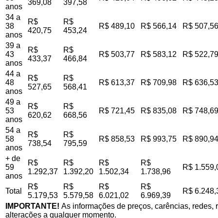
369,08
397,58
anos
34 a
R$
R$
38
R$ 489,10
R$ 566,14
R$ 507,5
420,75
453,24
anos
39 a
R$
R$
43
R$ 503,77
R$ 583,12
R$ 522,7
433,37
466,84
anos
44 a
R$
R$
48
R$ 613,37
R$ 709,98
R$ 636,5
527,65
568,41
anos
49 a
R$
R$
53
R$ 721,45
R$ 835,08
R$ 748,6
620,62
668,56
anos
54 a
R$
R$
58
R$ 858,53
R$ 993,75
R$ 890,9
738,54
795,59
anos
+ de
R$
R$
R$
R$
59
R$ 1.559,
1.292,37
1.392,20
1.502,34
1.738,96
anos
R$
R$
R$
R$
Total
R$ 6.248,
5.179,53
5.579,58
6.021,02
6.969,39
IMPORTANTE!
As informações de preços, carências, redes, r
alterações a qualquer momento.