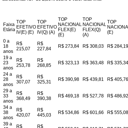
TOP
TOP
TOP
TOP
TOP
Faixa
NACIONAL
NACIONAL
EFETIVO
EFETIVO
NACIONA
Etária
FLEX(E)
FLEX(Q)
IV(E) (E)
IV(Q) (A)
(E)
(E)
(A)
0 a
R$
R$
18
R$ 273,84
R$ 308,03
R$ 284,1
215,07
227,84
anos
19 a
R$
R$
23
R$ 323,13
R$ 363,48
R$ 335,3
253,78
268,85
anos
24 a
R$
R$
28
R$ 390,98
R$ 439,81
R$ 405,7
307,07
325,31
anos
29 a
R$
R$
33
R$ 469,18
R$ 527,78
R$ 486,9
368,49
390,38
anos
34 a
R$
R$
38
R$ 534,86
R$ 601,66
R$ 555,0
420,07
445,03
anos
39 a
R$
R$