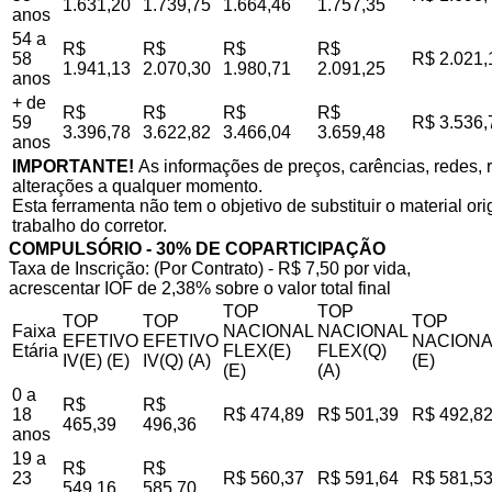
1.631,20
1.739,75
1.664,46
1.757,35
anos
54 a
R$
R$
R$
R$
58
R$ 2.021,
1.941,13
2.070,30
1.980,71
2.091,25
anos
+ de
R$
R$
R$
R$
59
R$ 3.536,
3.396,78
3.622,82
3.466,04
3.659,48
anos
IMPORTANTE!
As informações de preços, carências, redes, r
alterações a qualquer momento.
Esta ferramenta não tem o objetivo de substituir o material o
trabalho do corretor.
COMPULSÓRIO - 30% DE COPARTICIPAÇÃO
Taxa de Inscrição: (Por Contrato) - R$ 7,50 por vida,
acrescentar IOF de 2,38% sobre o valor total final
TOP
TOP
TOP
TOP
TOP
Faixa
NACIONAL
NACIONAL
EFETIVO
EFETIVO
NACIONA
Etária
FLEX(E)
FLEX(Q)
IV(E) (E)
IV(Q) (A)
(E)
(E)
(A)
0 a
R$
R$
18
R$ 474,89
R$ 501,39
R$ 492,8
465,39
496,36
anos
19 a
R$
R$
23
R$ 560,37
R$ 591,64
R$ 581,5
549,16
585,70