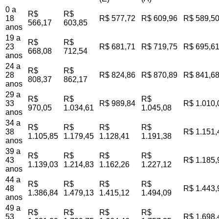
0 a
R$
R$
18
R$ 577,72
R$ 609,96
R$ 589,5
566,17
603,85
anos
19 a
R$
R$
23
R$ 681,71
R$ 719,75
R$ 695,6
668,08
712,54
anos
24 a
R$
R$
28
R$ 824,86
R$ 870,89
R$ 841,6
808,37
862,17
anos
29 a
R$
R$
R$
33
R$ 989,84
R$ 1.010,
970,05
1.034,61
1.045,08
anos
34 a
R$
R$
R$
R$
38
R$ 1.151,
1.105,85
1.179,45
1.128,41
1.191,38
anos
39 a
R$
R$
R$
R$
43
R$ 1.185,
1.139,03
1.214,83
1.162,26
1.227,12
anos
44 a
R$
R$
R$
R$
48
R$ 1.443,
1.386,84
1.479,13
1.415,12
1.494,09
anos
49 a
R$
R$
R$
R$
53
R$ 1.698,