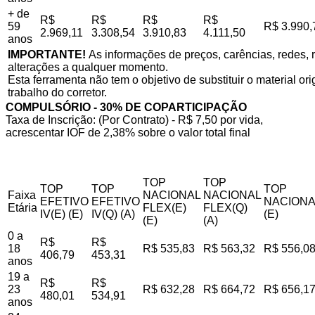
+ de
R$
R$
R$
R$
59
R$ 3.990,
2.969,11
3.308,54
3.910,83
4.111,50
anos
IMPORTANTE!
As informações de preços, carências, redes, r
alterações a qualquer momento.
Esta ferramenta não tem o objetivo de substituir o material o
trabalho do corretor.
COMPULSÓRIO - 30% DE COPARTICIPAÇÃO
Taxa de Inscrição: (Por Contrato) - R$ 7,50 por vida,
acrescentar IOF de 2,38% sobre o valor total final
TOP
TOP
TOP
TOP
TOP
Faixa
NACIONAL
NACIONAL
EFETIVO
EFETIVO
NACIONA
Etária
FLEX(E)
FLEX(Q)
IV(E) (E)
IV(Q) (A)
(E)
(E)
(A)
0 a
R$
R$
18
R$ 535,83
R$ 563,32
R$ 556,0
406,79
453,31
anos
19 a
R$
R$
23
R$ 632,28
R$ 664,72
R$ 656,1
480,01
534,91
anos