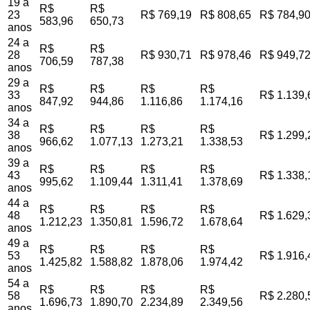
19 a
R$
R$
23
R$ 769,19
R$ 808,65
R$ 784,9
583,96
650,73
anos
24 a
R$
R$
28
R$ 930,71
R$ 978,46
R$ 949,7
706,59
787,38
anos
29 a
R$
R$
R$
R$
33
R$ 1.139,
847,92
944,86
1.116,86
1.174,16
anos
34 a
R$
R$
R$
R$
38
R$ 1.299,
966,62
1.077,13
1.273,21
1.338,53
anos
39 a
R$
R$
R$
R$
43
R$ 1.338,
995,62
1.109,44
1.311,41
1.378,69
anos
44 a
R$
R$
R$
R$
48
R$ 1.629,
1.212,23
1.350,81
1.596,72
1.678,64
anos
49 a
R$
R$
R$
R$
53
R$ 1.916,
1.425,82
1.588,82
1.878,06
1.974,42
anos
54 a
R$
R$
R$
R$
58
R$ 2.280,
1.696,73
1.890,70
2.234,89
2.349,56
anos