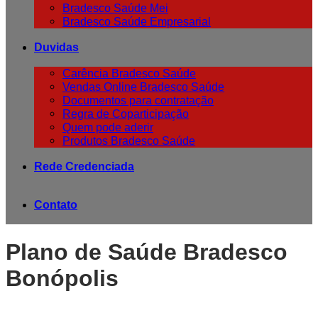
Bradesco Saúde Mei
Bradesco Saúde Empresarial
Duvidas
Carência Bradesco Saúde
Vendas Online Bradesco Saúde
Documentos para contratação
Regra de Coparticipação
Quem pode aderir
Produtos Bradesco Saúde
Rede Credenciada
Contato
Plano de Saúde Bradesco
Bonópolis