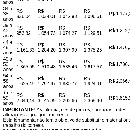
anos
34 a
R$
R$
R$
R$
38
R$ 1.177,
926,04
1.024,01
1.042,98
1.096,61
anos
39 a
R$
R$
R$
R$
43
R$ 1.212,
953,82
1.054,73
1.074,27
1.129,51
anos
44 a
R$
R$
R$
R$
48
R$ 1.476,
1.161,33
1.284,20
1.307,99
1.375,25
anos
49 a
R$
R$
R$
R$
53
R$ 1.736,
1.365,96
1.510,48
1.538,46
1.617,57
anos
54 a
R$
R$
R$
R$
58
R$ 2.066,
1.625,49
1.797,47
1.830,77
1.924,91
anos
+ de
R$
R$
R$
R$
59
R$ 3.615,
2.844,44
3.145,39
3.203,66
3.368,40
anos
IMPORTANTE!
As informações de preços, carências, redes, r
alterações a qualquer momento.
Esta ferramenta não tem o objetivo de substituir o material o
trabalho do corretor.