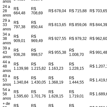
anos
24 a
R$
R$
28
R$ 678,04
R$ 715,88
R$ 703,6
664,48
708,69
anos
29 a
R$
R$
33
R$ 813,65
R$ 859,06
R$ 844,3
797,38
850,44
anos
34 a
R$
R$
38
R$ 927,55
R$ 979,32
R$ 962,6
909,01
969,49
anos
39 a
R$
R$
R$
43
R$ 955,38
R$ 991,4
936,28
998,57
1.008,70
anos
44 a
R$
R$
R$
R$
48
R$ 1.207,
1.139,98
1.215,82
1.163,23
1.228,15
anos
49 a
R$
R$
R$
R$
53
R$ 1.419,
1.340,84
1.430,05
1.368,19
1.444,55
anos
54 a
R$
R$
R$
R$
58
R$ 1.689,
1.595,60
1.701,76
1.628,15
1.719,01
anos
+ de
R$
R$
R$
R$