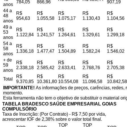
784,05
866,96
907,19
anos
44 a
R$
R$
R$
R$
R$
48
954,63
1.055,58
1.075,17
1.130,43
1.104,56
anos
49 a
R$
R$
R$
R$
R$
53
1.122,84
1.241,57
1.264,61
1.329,61
1.299,18
anos
54 a
R$
R$
R$
R$
R$
58
1.336,18
1.477,47
1.504,89
1.582,24
1.546,02
anos
+ de
R$
R$
R$
R$
R$
59
2.338,18
2.585,42
2.633,41
2.768,76
2.705,38
anos
R$
R$
R$
R$
R$
Total
9.370,85
10.361,80
10.554,08
11.096,58
10.842,58
IMPORTANTE!
As informações de preços, carências, redes, r
momento.
Esta ferramenta não tem o objetivo de substituir o material or
TABELA BRADESCO SAÚDE EMPRESARIAL GOIAS
COMPULSÓRIO
Taxa de Inscrição: (Por Contrato) - R$ 7,50 por vida,
acrescentar IOF de 2,38% sobre o valor total final.
TOP
TOP