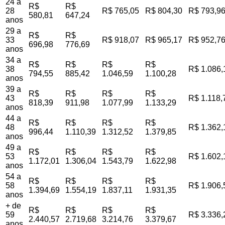
24 a
R$
R$
28
R$ 765,05
R$ 804,30
R$ 793,9
580,81
647,24
anos
29 a
R$
R$
33
R$ 918,07
R$ 965,17
R$ 952,7
696,98
776,69
anos
34 a
R$
R$
R$
R$
38
R$ 1.086,
794,55
885,42
1.046,59
1.100,28
anos
39 a
R$
R$
R$
R$
43
R$ 1.118,
818,39
911,98
1.077,99
1.133,29
anos
44 a
R$
R$
R$
R$
48
R$ 1.362,
996,44
1.110,39
1.312,52
1.379,85
anos
49 a
R$
R$
R$
R$
53
R$ 1.602,
1.172,01
1.306,04
1.543,79
1.622,98
anos
54 a
R$
R$
R$
R$
58
R$ 1.906,
1.394,69
1.554,19
1.837,11
1.931,35
anos
+ de
R$
R$
R$
R$
59
R$ 3.336,
2.440,57
2.719,68
3.214,76
3.379,67
anos