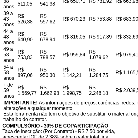
38
R$ 650,71
R$ 731,92
R$ 663,9
511,05
541,38
anos
39 a
R$
R$
43
R$ 670,23
R$ 753,88
R$ 683,9
526,38
557,62
anos
44 a
R$
R$
48
R$ 816,05
R$ 917,89
R$ 832,6
640,90
678,94
anos
49 a
R$
R$
R$
53
R$ 959,84
R$ 979,4
753,83
798,57
1.079,62
anos
54 a
R$
R$
R$
R$
58
R$ 1.165,
897,06
950,30
1.142,21
1.284,75
anos
+ de
R$
R$
R$
R$
59
R$ 2.039,
1.569,77
1.662,93
1.998,75
2.248,18
anos
IMPORTANTE!
As informações de preços, carências, redes, r
alterações a qualquer momento.
Esta ferramenta não tem o objetivo de substituir o material o
trabalho do corretor.
COMPULSÓRIO - 30% DE COPARTICIPAÇÃO
Taxa de Inscrição: (Por Contrato) - R$ 7,50 por vida,
acrescentar IOF de 2,38% sobre o valor total final