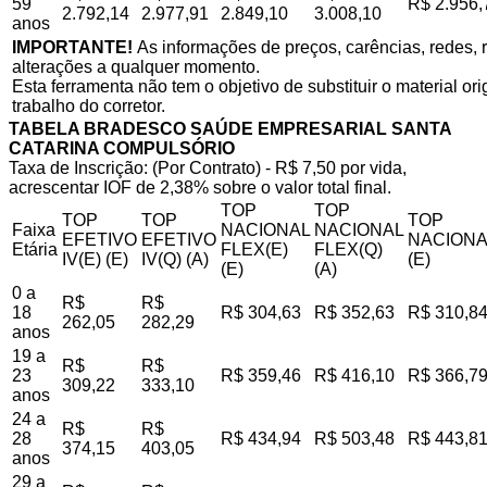
59
R$ 2.956,
2.792,14
2.977,91
2.849,10
3.008,10
anos
IMPORTANTE!
As informações de preços, carências, redes, r
alterações a qualquer momento.
Esta ferramenta não tem o objetivo de substituir o material o
trabalho do corretor.
TABELA BRADESCO SAÚDE EMPRESARIAL SANTA
CATARINA COMPULSÓRIO
Taxa de Inscrição: (Por Contrato) - R$ 7,50 por vida,
acrescentar IOF de 2,38% sobre o valor total final.
TOP
TOP
TOP
TOP
TOP
Faixa
NACIONAL
NACIONAL
EFETIVO
EFETIVO
NACIONA
Etária
FLEX(E)
FLEX(Q)
IV(E) (E)
IV(Q) (A)
(E)
(E)
(A)
0 a
R$
R$
18
R$ 304,63
R$ 352,63
R$ 310,8
262,05
282,29
anos
19 a
R$
R$
23
R$ 359,46
R$ 416,10
R$ 366,7
309,22
333,10
anos
24 a
R$
R$
28
R$ 434,94
R$ 503,48
R$ 443,8
374,15
403,05
anos
29 a