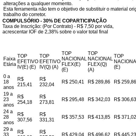
alterações a qualquer momento.
Esta ferramenta não tem o objetivo de substituir o material o
trabalho do corretor.
COMPULSÓRIO - 30% DE COPARTICIPAÇÃO
Taxa de Inscrição: (Por Contrato) - R$ 7,50 por vida,
acrescentar IOF de 2,38% sobre o valor total final
TOP
TOP
TOP
TOP
TOP
Faixa
NACIONAL
NACIONAL
EFETIVO
EFETIVO
NACIONA
Etária
FLEX(E)
FLEX(Q)
IV(E) (E)
IV(Q) (A)
(E)
(E)
(A)
0 a
R$
R$
18
R$ 250,41
R$ 289,86
R$ 259,8
215,41
232,04
anos
19 a
R$
R$
23
R$ 295,48
R$ 342,03
R$ 306,6
254,18
273,81
anos
24 a
R$
R$
28
R$ 357,53
R$ 413,85
R$ 371,0
307,56
331,31
anos
29 a
R$
R$
33
R$ 429,04
R$ 496,62
R$ 445,2