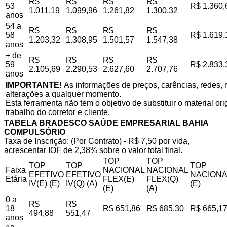
R$
R$
R$
R$
53
R$ 1.360,
1.011,19
1.099,96
1.261,82
1.300,32
anos
54 a
R$
R$
R$
R$
58
R$ 1.619,
1.203,32
1.308,95
1.501,57
1.547,38
anos
+ de
R$
R$
R$
R$
59
R$ 2.833,
2.105,69
2.290,53
2.627,60
2.707,76
anos
IMPORTANTE!
As informações de preços, carências, redes, r
alterações a qualquer momento.
Esta ferramenta não tem o objetivo de substituir o material o
trabalho do corretor e cliente.
TABELA BRADESCO SAÚDE EMPRESARIAL BAHIA
COMPULSÓRIO
Taxa de Inscrição: (Por Contrato) - R$ 7,50 por vida,
acrescentar IOF de 2,38% sobre o valor total final.
TOP
TOP
TOP
TOP
TOP
Faixa
NACIONAL
NACIONAL
EFETIVO
EFETIVO
NACIONA
Etária
FLEX(E)
FLEX(Q)
IV(E) (E)
IV(Q) (A)
(E)
(E)
(A)
0 a
R$
R$
18
R$ 651,86
R$ 685,30
R$ 665,1
494,88
551,47
anos