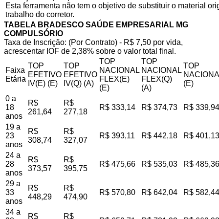
Esta ferramenta não tem o objetivo de substituir o material o
trabalho do corretor.
TABELA BRADESCO SAÚDE EMPRESARIAL MG
COMPULSÓRIO
Taxa de Inscrição: (Por Contrato) - R$ 7,50 por vida,
acrescentar IOF de 2,38% sobre o valor total final.
TOP
TOP
TOP
TOP
TOP
Faixa
NACIONAL
NACIONAL
EFETIVO
EFETIVO
NACIONA
Etária
FLEX(E)
FLEX(Q)
IV(E) (E)
IV(Q) (A)
(E)
(E)
(A)
0 a
R$
R$
18
R$ 333,14
R$ 374,73
R$ 339,9
261,64
277,18
anos
19 a
R$
R$
23
R$ 393,11
R$ 442,18
R$ 401,1
308,74
327,07
anos
24 a
R$
R$
28
R$ 475,66
R$ 535,03
R$ 485,3
373,57
395,75
anos
29 a
R$
R$
33
R$ 570,80
R$ 642,04
R$ 582,4
448,29
474,90
anos
34 a
R$
R$