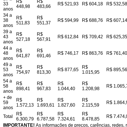
R$
R$
33
R$ 521,93
R$ 604,18
R$ 532,5
448,98
483,66
anos
34 a
R$
R$
38
R$ 594,99
R$ 688,76
R$ 607,1
511,83
551,37
anos
39 a
R$
R$
43
R$ 612,84
R$ 709,42
R$ 625,3
527,18
567,91
anos
44 a
R$
R$
48
R$ 746,17
R$ 863,76
R$ 761,4
641,87
691,46
anos
49 a
R$
R$
R$
53
R$ 877,65
R$ 895,5
754,97
813,30
1.015,95
anos
54 a
R$
R$
R$
R$
58
R$ 1.065,
898,41
967,83
1.044,40
1.208,98
anos
+ de
R$
R$
R$
R$
59
R$ 1.864,
1.572,13
1.693,61
1.827,60
2.115,59
anos
R$
R$
R$
R$
Total
R$ 7.474,
6.300,79
6.787,58
7.324,61
8.478,85
IMPORTANTE!
As informações de preços, carências, redes, r