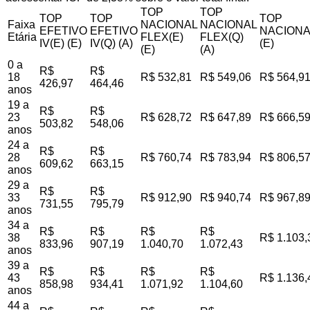
TOP
TOP
TOP
TOP
TOP
Faixa
NACIONAL
NACIONAL
EFETIVO
EFETIVO
NACIONA
Etária
FLEX(E)
FLEX(Q)
IV(E) (E)
IV(Q) (A)
(E)
(E)
(A)
0 a
R$
R$
18
R$ 532,81
R$ 549,06
R$ 564,9
426,97
464,46
anos
19 a
R$
R$
23
R$ 628,72
R$ 647,89
R$ 666,5
503,82
548,06
anos
24 a
R$
R$
28
R$ 760,74
R$ 783,94
R$ 806,5
609,62
663,15
anos
29 a
R$
R$
33
R$ 912,90
R$ 940,74
R$ 967,8
731,55
795,79
anos
34 a
R$
R$
R$
R$
38
R$ 1.103,
833,96
907,19
1.040,70
1.072,43
anos
39 a
R$
R$
R$
R$
43
R$ 1.136,
858,98
934,41
1.071,92
1.104,60
anos
44 a