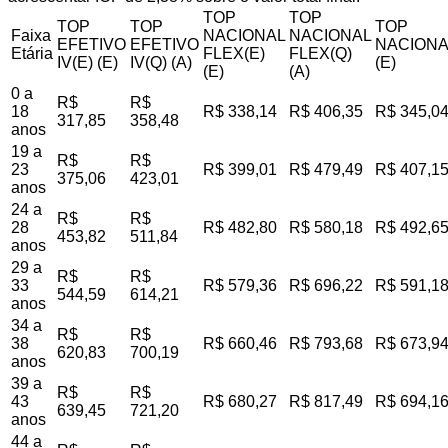
TOP
TOP
TOP
TOP
TOP
Faixa
NACIONAL
NACIONAL
EFETIVO
EFETIVO
NACIONA
Etária
FLEX(E)
FLEX(Q)
IV(E) (E)
IV(Q) (A)
(E)
(E)
(A)
0 a
R$
R$
18
R$ 338,14
R$ 406,35
R$ 345,0
317,85
358,48
anos
19 a
R$
R$
23
R$ 399,01
R$ 479,49
R$ 407,1
375,06
423,01
anos
24 a
R$
R$
28
R$ 482,80
R$ 580,18
R$ 492,6
453,82
511,84
anos
29 a
R$
R$
33
R$ 579,36
R$ 696,22
R$ 591,1
544,59
614,21
anos
34 a
R$
R$
38
R$ 660,46
R$ 793,68
R$ 673,9
620,83
700,19
anos
39 a
R$
R$
43
R$ 680,27
R$ 817,49
R$ 694,1
639,45
721,20
anos
44 a