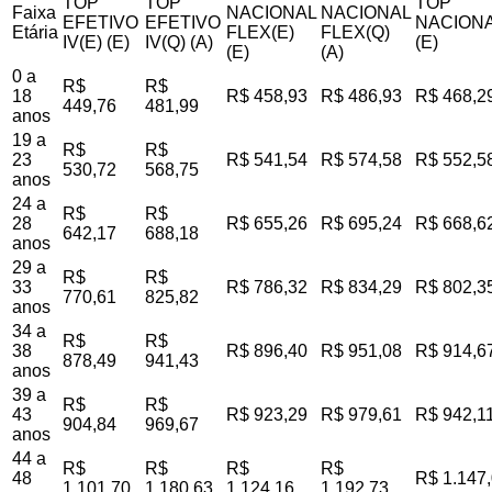
TOP
TOP
TOP
Faixa
NACIONAL
NACIONAL
EFETIVO
EFETIVO
NACIONA
Etária
FLEX(E)
FLEX(Q)
IV(E) (E)
IV(Q) (A)
(E)
(E)
(A)
0 a
R$
R$
18
R$ 458,93
R$ 486,93
R$ 468,2
449,76
481,99
anos
19 a
R$
R$
23
R$ 541,54
R$ 574,58
R$ 552,5
530,72
568,75
anos
24 a
R$
R$
28
R$ 655,26
R$ 695,24
R$ 668,6
642,17
688,18
anos
29 a
R$
R$
33
R$ 786,32
R$ 834,29
R$ 802,3
770,61
825,82
anos
34 a
R$
R$
38
R$ 896,40
R$ 951,08
R$ 914,6
878,49
941,43
anos
39 a
R$
R$
43
R$ 923,29
R$ 979,61
R$ 942,1
904,84
969,67
anos
44 a
R$
R$
R$
R$
48
R$ 1.147
1.101,70
1.180,63
1.124,16
1.192,73