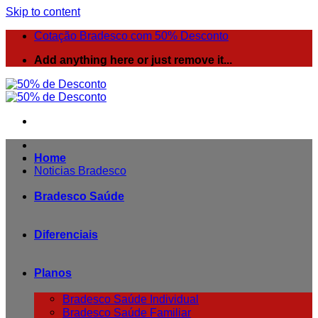
Skip to content
Cotação Bradesco com 50% Desconto
Add anything here or just remove it...
Home
Noticias Bradesco
Bradesco Saúde
Diferenciais
Planos
Bradesco Saúde Individual
Bradesco Saúde Familiar