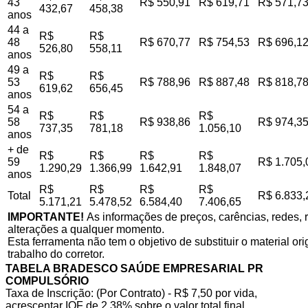
43
R$ 550,91
R$ 619,71
R$ 571,7
432,67
458,38
anos
44 a
R$
R$
48
R$ 670,77
R$ 754,53
R$ 696,1
526,80
558,11
anos
49 a
R$
R$
53
R$ 788,96
R$ 887,48
R$ 818,7
619,62
656,45
anos
54 a
R$
R$
R$
58
R$ 938,86
R$ 974,3
737,35
781,18
1.056,10
anos
+ de
R$
R$
R$
R$
59
R$ 1.705,
1.290,29
1.366,99
1.642,91
1.848,07
anos
R$
R$
R$
R$
Total
R$ 6.833,
5.171,21
5.478,52
6.584,40
7.406,65
IMPORTANTE!
As informações de preços, carências, redes, r
alterações a qualquer momento.
Esta ferramenta não tem o objetivo de substituir o material o
trabalho do corretor.
TABELA BRADESCO SAÚDE EMPRESARIAL PR
COMPULSÓRIO
Taxa de Inscrição: (Por Contrato) - R$ 7,50 por vida,
acrescentar IOF de 2,38% sobre o valor total final.