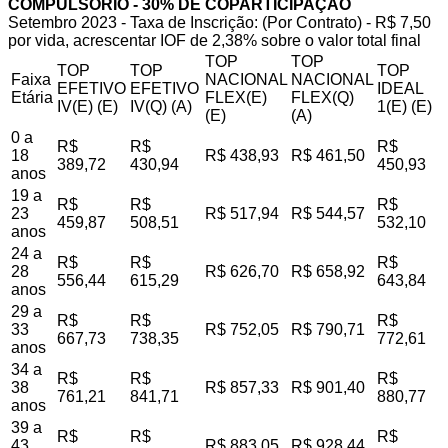
COMPULSÓRIO - 30% DE COPARTICIPAÇÃO
Setembro 2023 - Taxa de Inscrição: (Por Contrato) - R$ 7,50
por vida, acrescentar IOF de 2,38% sobre o valor total final
TOP
TOP
TOP
TOP
TOP
Faixa
NACIONAL
NACIONAL
EFETIVO
EFETIVO
IDEAL
Etária
FLEX(E)
FLEX(Q)
IV(E) (E)
IV(Q) (A)
1(E) (E)
(E)
(A)
0 a
R$
R$
R$
18
R$ 438,93
R$ 461,50
389,72
430,94
450,93
anos
19 a
R$
R$
R$
23
R$ 517,94
R$ 544,57
459,87
508,51
532,10
anos
24 a
R$
R$
R$
28
R$ 626,70
R$ 658,92
556,44
615,29
643,84
anos
29 a
R$
R$
R$
33
R$ 752,05
R$ 790,71
667,73
738,35
772,61
anos
34 a
R$
R$
R$
38
R$ 857,33
R$ 901,40
761,21
841,71
880,77
anos
39 a
R$
R$
R$
43
R$ 883,05
R$ 928,44