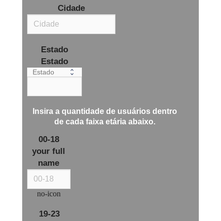
Cidade
Estado
Estado
Insira a quantidade de usuários dentro
de cada
faixa etária
abaixo.
00-18
your full
name
no-icon
19-23