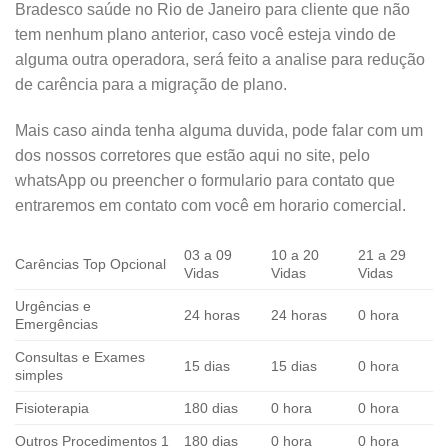
Bradesco saúde no Rio de Janeiro para cliente que não
tem nenhum plano anterior, caso você esteja vindo de
alguma outra operadora, será feito a analise para redução
de carência para a migração de plano.
Mais caso ainda tenha alguma duvida, pode falar com um
dos nossos corretores que estão aqui no site, pelo
whatsApp ou preencher o formulario para contato que
entraremos em contato com você em horario comercial.
03 a 09
10 a 20
21 a 29
Carências Top Opcional
Vidas
Vidas
Vidas
Urgências e
24 horas
24 horas
0 hora
Emergências
Consultas e Exames
15 dias
15 dias
0 hora
simples
Fisioterapia
180 dias
0 hora
0 hora
Outros Procedimentos 1
180 dias
0 hora
0 hora