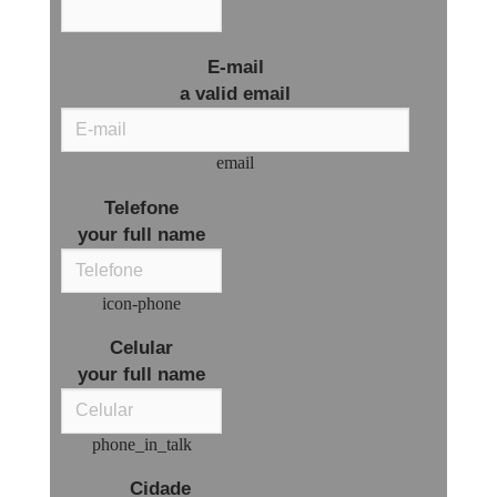
E-mail
a valid email
email
Telefone
your full name
icon-phone
Celular
your full name
phone_in_talk
Cidade