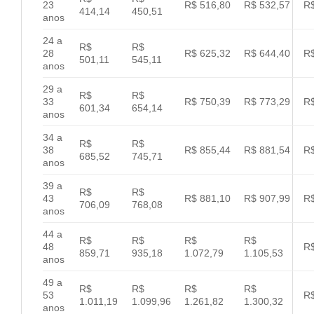
23
R$ 516,80
R$ 532,57
R$
414,14
450,51
anos
24 a
R$
R$
28
R$ 625,32
R$ 644,40
R$
501,11
545,11
anos
29 a
R$
R$
33
R$ 750,39
R$ 773,29
R$
601,34
654,14
anos
34 a
R$
R$
38
R$ 855,44
R$ 881,54
R$
685,52
745,71
anos
39 a
R$
R$
43
R$ 881,10
R$ 907,99
R$
706,09
768,08
anos
44 a
R$
R$
R$
R$
48
R$
859,71
935,18
1.072,79
1.105,53
anos
49 a
R$
R$
R$
R$
53
R$
1.011,19
1.099,96
1.261,82
1.300,32
anos