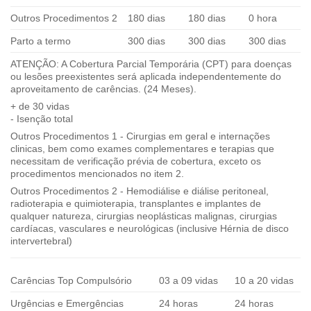
Outros Procedimentos 2
180 dias
180 dias
0 hora
Parto a termo
300 dias
300 dias
300 dias
ATENÇÃO: A Cobertura Parcial Temporária (CPT) para doenças
ou lesões preexistentes será aplicada independentemente do
aproveitamento de carências. (24 Meses).
+ de 30 vidas
- Isenção total
Outros Procedimentos 1 - Cirurgias em geral e internações
clinicas, bem como exames complementares e terapias que
necessitam de verificação prévia de cobertura, exceto os
procedimentos mencionados no item 2.
Outros Procedimentos 2 - Hemodiálise e diálise peritoneal,
radioterapia e quimioterapia, transplantes e implantes de
qualquer natureza, cirurgias neoplásticas malignas, cirurgias
cardíacas, vasculares e neurológicas (inclusive Hérnia de disco
intervertebral)
Carências Top Compulsório
03 a 09 vidas
10 a 20 vidas
Urgências e Emergências
24 horas
24 horas