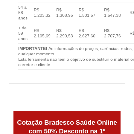
54 a
R$
R$
R$
R$
58
R$
1.203,32
1.308,95
1.501,57
1.547,38
anos
+ de
R$
R$
R$
R$
59
R$
2.105,69
2.290,53
2.627,60
2.707,76
anos
IMPORTANTE!
As informações de preços, carências, redes, 
qualquer momento.
Esta ferramenta não tem o objetivo de substituir o material 
corretor e cliente.
Cotação Bradesco Saúde Online
com 50% Desconto na 1º