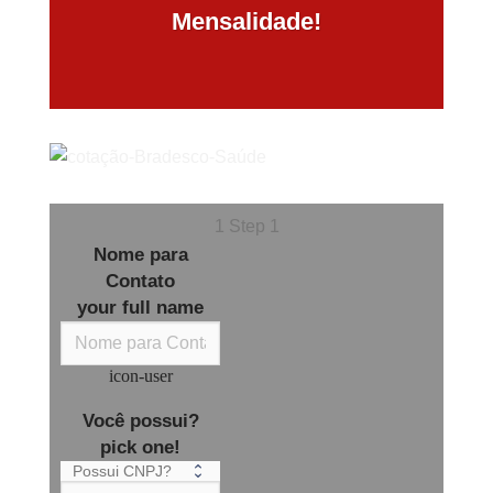
Mensalidade!
1
Step 1
Nome para
Contato
your full name
icon-user
Você possui?
pick one!