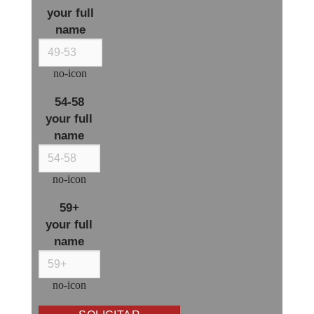
your full
name
no-icon
54-58
your full
name
no-icon
59+
your full
name
no-icon