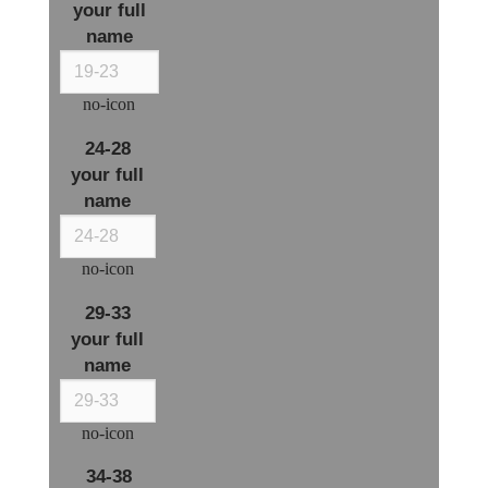
your full
name
no-icon
24-28
your full
name
no-icon
29-33
your full
name
no-icon
34-38