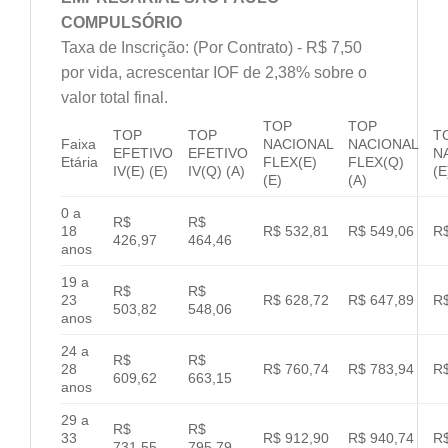
COMPULSÓRIO
Taxa de Inscrição: (Por Contrato) - R$ 7,50
por vida, acrescentar IOF de 2,38% sobre o
valor total final.
TOP
TOP
TOP
TOP
T
Faixa
NACIONAL
NACIONAL
EFETIVO
EFETIVO
N
Etária
FLEX(E)
FLEX(Q)
IV(E) (E)
IV(Q) (A)
(E
(E)
(A)
0 a
R$
R$
18
R$ 532,81
R$ 549,06
R$
426,97
464,46
anos
19 a
R$
R$
23
R$ 628,72
R$ 647,89
R$
503,82
548,06
anos
24 a
R$
R$
28
R$ 760,74
R$ 783,94
R$
609,62
663,15
anos
29 a
R$
R$
33
R$ 912,90
R$ 940,74
R$
731,55
795,79