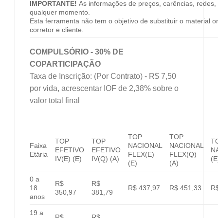
IMPORTANTE!
As informações de preços, carências, redes, 
qualquer momento.
Esta ferramenta não tem o objetivo de substituir o material 
corretor e cliente.
COMPULSÓRIO - 30% DE
COPARTICIPAÇÃO
Taxa de Inscrição: (Por Contrato) - R$ 7,50
por vida, acrescentar IOF de 2,38% sobre o
valor total final
TOP
TOP
TOP
TOP
T
Faixa
NACIONAL
NACIONAL
EFETIVO
EFETIVO
N
Etária
FLEX(E)
FLEX(Q)
IV(E) (E)
IV(Q) (A)
(E
(E)
(A)
0 a
R$
R$
18
R$ 437,97
R$ 451,33
R$
350,97
381,79
anos
19 a
R$
R$