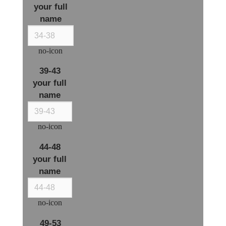
your full
name
no-icon
39-43
your full
name
no-icon
44-48
your full
name
no-icon
49-53