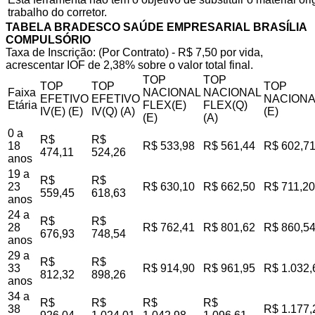
trabalho do corretor.
TABELA BRADESCO SAÚDE EMPRESARIAL BRASÍLIA
COMPULSÓRIO
Taxa de Inscrição: (Por Contrato) - R$ 7,50 por vida,
acrescentar IOF de 2,38% sobre o valor total final.
TOP
TOP
TOP
TOP
TOP
Faixa
NACIONAL
NACIONAL
EFETIVO
EFETIVO
NACIONA
Etária
FLEX(E)
FLEX(Q)
IV(E) (E)
IV(Q) (A)
(E)
(E)
(A)
0 a
R$
R$
18
R$ 533,98
R$ 561,44
R$ 602,7
474,11
524,26
anos
19 a
R$
R$
23
R$ 630,10
R$ 662,50
R$ 711,20
559,45
618,63
anos
24 a
R$
R$
28
R$ 762,41
R$ 801,62
R$ 860,5
676,93
748,54
anos
29 a
R$
R$
33
R$ 914,90
R$ 961,95
R$ 1.032,
812,32
898,26
anos
34 a
R$
R$
R$
R$
38
R$ 1.177,