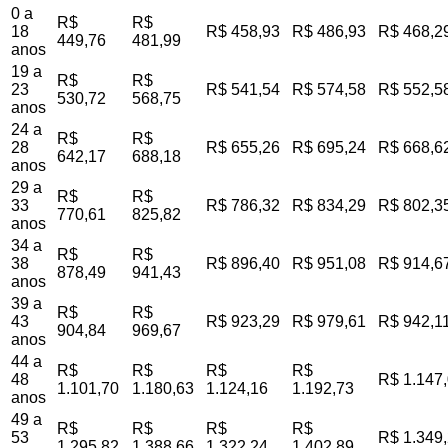
0 a
R$
R$
18
R$ 458,93
R$ 486,93
R$ 468,2
449,76
481,99
anos
19 a
R$
R$
23
R$ 541,54
R$ 574,58
R$ 552,5
530,72
568,75
anos
24 a
R$
R$
28
R$ 655,26
R$ 695,24
R$ 668,6
642,17
688,18
anos
29 a
R$
R$
33
R$ 786,32
R$ 834,29
R$ 802,3
770,61
825,82
anos
34 a
R$
R$
38
R$ 896,40
R$ 951,08
R$ 914,6
878,49
941,43
anos
39 a
R$
R$
43
R$ 923,29
R$ 979,61
R$ 942,1
904,84
969,67
anos
44 a
R$
R$
R$
R$
48
R$ 1.147
1.101,70
1.180,63
1.124,16
1.192,73
anos
49 a
R$
R$
R$
R$
53
R$ 1.349
1.295,82
1.388,66
1.322,24
1.402,89