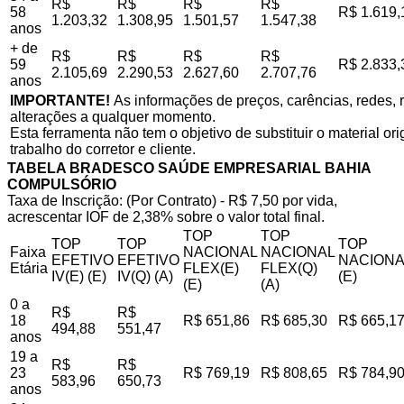
R$
R$
R$
R$
58
R$ 1.619,
1.203,32
1.308,95
1.501,57
1.547,38
anos
+ de
R$
R$
R$
R$
59
R$ 2.833,
2.105,69
2.290,53
2.627,60
2.707,76
anos
IMPORTANTE!
As informações de preços, carências, redes, r
alterações a qualquer momento.
Esta ferramenta não tem o objetivo de substituir o material o
trabalho do corretor e cliente.
TABELA BRADESCO SAÚDE EMPRESARIAL BAHIA
COMPULSÓRIO
Taxa de Inscrição: (Por Contrato) - R$ 7,50 por vida,
acrescentar IOF de 2,38% sobre o valor total final.
TOP
TOP
TOP
TOP
TOP
Faixa
NACIONAL
NACIONAL
EFETIVO
EFETIVO
NACIONA
Etária
FLEX(E)
FLEX(Q)
IV(E) (E)
IV(Q) (A)
(E)
(E)
(A)
0 a
R$
R$
18
R$ 651,86
R$ 685,30
R$ 665,1
494,88
551,47
anos
19 a
R$
R$
23
R$ 769,19
R$ 808,65
R$ 784,9
583,96
650,73
anos