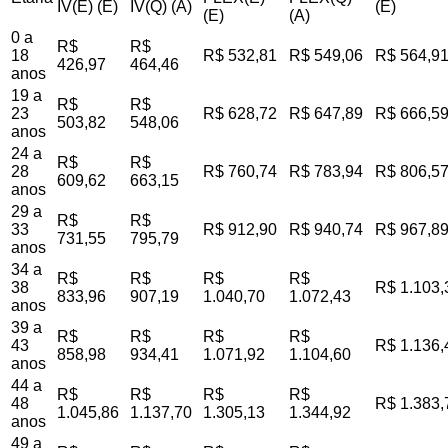
IV(E) (E)
IV(Q) (A)
(E)
(E)
(A)
0 a
R$
R$
18
R$ 532,81
R$ 549,06
R$ 564,9
426,97
464,46
anos
19 a
R$
R$
23
R$ 628,72
R$ 647,89
R$ 666,5
503,82
548,06
anos
24 a
R$
R$
28
R$ 760,74
R$ 783,94
R$ 806,5
609,62
663,15
anos
29 a
R$
R$
33
R$ 912,90
R$ 940,74
R$ 967,8
731,55
795,79
anos
34 a
R$
R$
R$
R$
38
R$ 1.103,
833,96
907,19
1.040,70
1.072,43
anos
39 a
R$
R$
R$
R$
43
R$ 1.136,
858,98
934,41
1.071,92
1.104,60
anos
44 a
R$
R$
R$
R$
48
R$ 1.383,
1.045,86
1.137,70
1.305,13
1.344,92
anos
49 a