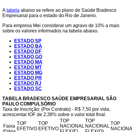
A
tabela
abaixo se refere ao plano de Saúde Bradesco
Empresarial para o estado do Rio de Janeiro.
Para empresa Mei considerar um agravo de 10% a mais
sobre os valores informados na tabela abaixo.
ESTADO SP
ESTADO BA
ESTADO DF
ESTADO GO
ESTADO MA
ESTADO MT
ESTADO MG
ESTADO PR
ESTADO RJ
ESTADO SC
TABELA BRADESCO SAÚDE EMPRESARIAL SÃO
PAULO COMPULSÓRIO
Taxa de Inscrição: (Por Contrato) - R$ 7,50 por vida,
acrescentar IOF de 2,38% sobre o valor total final.
TOP
TOP
TOP
TOP
TOP
Faixa
NACIONAL
NACIONAL
EFETIVO
EFETIVO
NACIONA
Etária
FLEX(E)
FLEX(Q)