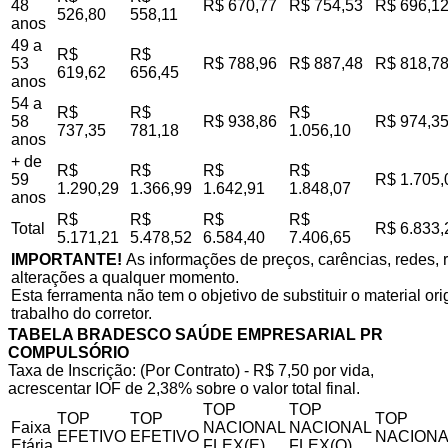
48
R$ 670,77
R$ 754,53
R$ 696,1
526,80
558,11
anos
49 a
R$
R$
53
R$ 788,96
R$ 887,48
R$ 818,7
619,62
656,45
anos
54 a
R$
R$
R$
58
R$ 938,86
R$ 974,3
737,35
781,18
1.056,10
anos
+ de
R$
R$
R$
R$
59
R$ 1.705,
1.290,29
1.366,99
1.642,91
1.848,07
anos
R$
R$
R$
R$
Total
R$ 6.833,
5.171,21
5.478,52
6.584,40
7.406,65
IMPORTANTE!
As informações de preços, carências, redes, r
alterações a qualquer momento.
Esta ferramenta não tem o objetivo de substituir o material o
trabalho do corretor.
TABELA BRADESCO SAÚDE EMPRESARIAL PR
COMPULSÓRIO
Taxa de Inscrição: (Por Contrato) - R$ 7,50 por vida,
acrescentar IOF de 2,38% sobre o valor total final.
TOP
TOP
TOP
TOP
TOP
Faixa
NACIONAL
NACIONAL
EFETIVO
EFETIVO
NACIONA
Etária
FLEX(E)
FLEX(Q)