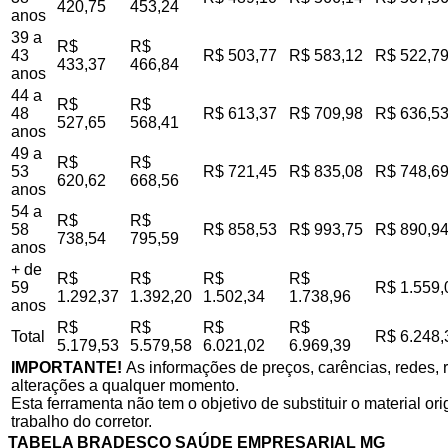
420,75
453,24
anos
39 a
R$
R$
43
R$ 503,77
R$ 583,12
R$ 522,7
433,37
466,84
anos
44 a
R$
R$
48
R$ 613,37
R$ 709,98
R$ 636,5
527,65
568,41
anos
49 a
R$
R$
53
R$ 721,45
R$ 835,08
R$ 748,6
620,62
668,56
anos
54 a
R$
R$
58
R$ 858,53
R$ 993,75
R$ 890,9
738,54
795,59
anos
+ de
R$
R$
R$
R$
59
R$ 1.559,
1.292,37
1.392,20
1.502,34
1.738,96
anos
R$
R$
R$
R$
Total
R$ 6.248,
5.179,53
5.579,58
6.021,02
6.969,39
IMPORTANTE!
As informações de preços, carências, redes, r
alterações a qualquer momento.
Esta ferramenta não tem o objetivo de substituir o material o
trabalho do corretor.
TABELA BRADESCO SAÚDE EMPRESARIAL MG