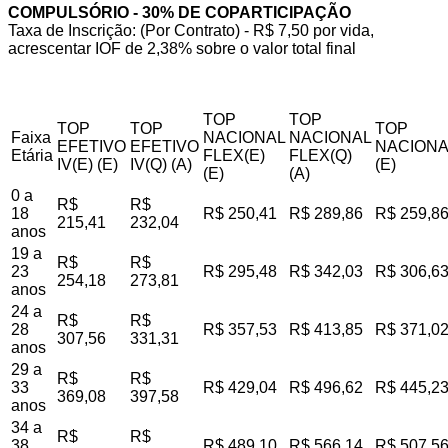
COMPULSÓRIO - 30% DE COPARTICIPAÇÃO
Taxa de Inscrição: (Por Contrato) - R$ 7,50 por vida,
acrescentar IOF de 2,38% sobre o valor total final
TOP
TOP
TOP
TOP
TOP
Faixa
NACIONAL
NACIONAL
EFETIVO
EFETIVO
NACIONA
Etária
FLEX(E)
FLEX(Q)
IV(E) (E)
IV(Q) (A)
(E)
(E)
(A)
0 a
R$
R$
18
R$ 250,41
R$ 289,86
R$ 259,8
215,41
232,04
anos
19 a
R$
R$
23
R$ 295,48
R$ 342,03
R$ 306,6
254,18
273,81
anos
24 a
R$
R$
28
R$ 357,53
R$ 413,85
R$ 371,0
307,56
331,31
anos
29 a
R$
R$
33
R$ 429,04
R$ 496,62
R$ 445,2
369,08
397,58
anos
34 a
R$
R$
38
R$ 489,10
R$ 566,14
R$ 507,5