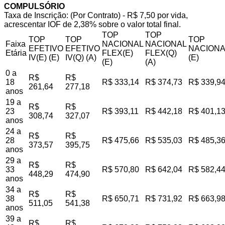
COMPULSÓRIO
Taxa de Inscrição: (Por Contrato) - R$ 7,50 por vida,
acrescentar IOF de 2,38% sobre o valor total final.
TOP
TOP
TOP
TOP
TOP
Faixa
NACIONAL
NACIONAL
EFETIVO
EFETIVO
NACIONA
Etária
FLEX(E)
FLEX(Q)
IV(E) (E)
IV(Q) (A)
(E)
(E)
(A)
0 a
R$
R$
18
R$ 333,14
R$ 374,73
R$ 339,9
261,64
277,18
anos
19 a
R$
R$
23
R$ 393,11
R$ 442,18
R$ 401,1
308,74
327,07
anos
24 a
R$
R$
28
R$ 475,66
R$ 535,03
R$ 485,3
373,57
395,75
anos
29 a
R$
R$
33
R$ 570,80
R$ 642,04
R$ 582,4
448,29
474,90
anos
34 a
R$
R$
38
R$ 650,71
R$ 731,92
R$ 663,9
511,05
541,38
anos
39 a
R$
R$