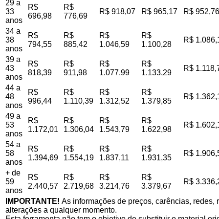
29 a
R$
R$
33
R$ 918,07
R$ 965,17
R$ 952,7
696,98
776,69
anos
34 a
R$
R$
R$
R$
38
R$ 1.086,
794,55
885,42
1.046,59
1.100,28
anos
39 a
R$
R$
R$
R$
43
R$ 1.118,
818,39
911,98
1.077,99
1.133,29
anos
44 a
R$
R$
R$
R$
48
R$ 1.362,
996,44
1.110,39
1.312,52
1.379,85
anos
49 a
R$
R$
R$
R$
53
R$ 1.602,
1.172,01
1.306,04
1.543,79
1.622,98
anos
54 a
R$
R$
R$
R$
58
R$ 1.906,
1.394,69
1.554,19
1.837,11
1.931,35
anos
+ de
R$
R$
R$
R$
59
R$ 3.336,
2.440,57
2.719,68
3.214,76
3.379,67
anos
IMPORTANTE!
As informações de preços, carências, redes, r
alterações a qualquer momento.
Esta ferramenta não tem o objetivo de substituir o material o