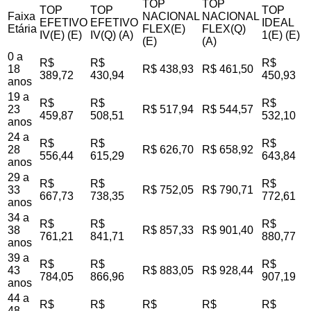
TOP
TOP
TOP
TOP
TOP
Faixa
NACIONAL
NACIONAL
EFETIVO
EFETIVO
IDEAL
Etária
FLEX(E)
FLEX(Q)
IV(E) (E)
IV(Q) (A)
1(E) (E)
(E)
(A)
0 a
R$
R$
R$
18
R$ 438,93
R$ 461,50
389,72
430,94
450,93
anos
19 a
R$
R$
R$
23
R$ 517,94
R$ 544,57
459,87
508,51
532,10
anos
24 a
R$
R$
R$
28
R$ 626,70
R$ 658,92
556,44
615,29
643,84
anos
29 a
R$
R$
R$
33
R$ 752,05
R$ 790,71
667,73
738,35
772,61
anos
34 a
R$
R$
R$
38
R$ 857,33
R$ 901,40
761,21
841,71
880,77
anos
39 a
R$
R$
R$
43
R$ 883,05
R$ 928,44
784,05
866,96
907,19
anos
44 a
R$
R$
R$
R$
R$
48