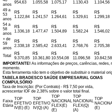
954,63
1.055,58
1.075,17
1.130,43
1.104,56
anos
49 a
R$
R$
R$
R$
R$
53
1.122,84
1.241,57
1.264,61
1.329,61
1.299,18
anos
54 a
R$
R$
R$
R$
R$
58
1.336,18
1.477,47
1.504,89
1.582,24
1.546,02
anos
+ de
R$
R$
R$
R$
R$
59
2.338,18
2.585,42
2.633,41
2.768,76
2.705,38
anos
R$
R$
R$
R$
R$
Total
9.370,85
10.361,80
10.554,08
11.096,58
10.842,58
IMPORTANTE!
As informações de preços, carências, redes, r
momento.
Esta ferramenta não tem o objetivo de substituir o material or
TABELA BRADESCO SAÚDE EMPRESARIAL GOIAS
COMPULSÓRIO
Taxa de Inscrição: (Por Contrato) - R$ 7,50 por vida,
acrescentar IOF de 2,38% sobre o valor total final.
TOP
TOP
TOP
TOP
TOP
Faixa
NACIONAL
NACIONAL
EFETIVO
EFETIVO
NACIONA
Etária
FLEX(E)
FLEX(Q)
IV(E) (E)
IV(Q) (A)
(E)
(E)
(A)