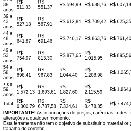
R$
R$
38
R$ 594,99
R$ 688,76
R$ 607,1
511,83
551,37
anos
39 a
R$
R$
43
R$ 612,84
R$ 709,42
R$ 625,3
527,18
567,91
anos
44 a
R$
R$
48
R$ 746,17
R$ 863,76
R$ 761,4
641,87
691,46
anos
49 a
R$
R$
R$
53
R$ 877,65
R$ 895,5
754,97
813,30
1.015,95
anos
54 a
R$
R$
R$
R$
58
R$ 1.065,
898,41
967,83
1.044,40
1.208,98
anos
+ de
R$
R$
R$
R$
59
R$ 1.864,
1.572,13
1.693,61
1.827,60
2.115,59
anos
R$
R$
R$
R$
Total
R$ 7.474,
6.300,79
6.787,58
7.324,61
8.478,85
IMPORTANTE!
As informações de preços, carências, redes, r
alterações a qualquer momento.
Esta ferramenta não tem o objetivo de substituir o material o
trabalho do corretor.