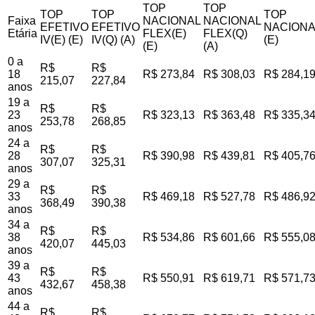
TOP
TOP
TOP
TOP
TOP
Faixa
NACIONAL
NACIONAL
EFETIVO
EFETIVO
NACIONA
Etária
FLEX(E)
FLEX(Q)
IV(E) (E)
IV(Q) (A)
(E)
(E)
(A)
0 a
R$
R$
18
R$ 273,84
R$ 308,03
R$ 284,1
215,07
227,84
anos
19 a
R$
R$
23
R$ 323,13
R$ 363,48
R$ 335,3
253,78
268,85
anos
24 a
R$
R$
28
R$ 390,98
R$ 439,81
R$ 405,7
307,07
325,31
anos
29 a
R$
R$
33
R$ 469,18
R$ 527,78
R$ 486,9
368,49
390,38
anos
34 a
R$
R$
38
R$ 534,86
R$ 601,66
R$ 555,0
420,07
445,03
anos
39 a
R$
R$
43
R$ 550,91
R$ 619,71
R$ 571,7
432,67
458,38
anos
44 a
R$
R$