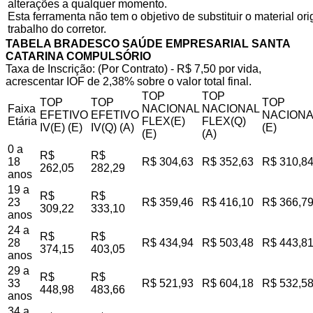
alterações a qualquer momento.
Esta ferramenta não tem o objetivo de substituir o material o
trabalho do corretor.
TABELA BRADESCO SAÚDE EMPRESARIAL SANTA
CATARINA COMPULSÓRIO
Taxa de Inscrição: (Por Contrato) - R$ 7,50 por vida,
acrescentar IOF de 2,38% sobre o valor total final.
TOP
TOP
TOP
TOP
TOP
Faixa
NACIONAL
NACIONAL
EFETIVO
EFETIVO
NACIONA
Etária
FLEX(E)
FLEX(Q)
IV(E) (E)
IV(Q) (A)
(E)
(E)
(A)
0 a
R$
R$
18
R$ 304,63
R$ 352,63
R$ 310,8
262,05
282,29
anos
19 a
R$
R$
23
R$ 359,46
R$ 416,10
R$ 366,7
309,22
333,10
anos
24 a
R$
R$
28
R$ 434,94
R$ 503,48
R$ 443,8
374,15
403,05
anos
29 a
R$
R$
33
R$ 521,93
R$ 604,18
R$ 532,5
448,98
483,66
anos
34 a