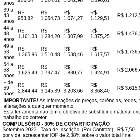
926,04
1.024,01
1.042,98
1.096,61
anos
39 a
R$
R$
R$
R$
43
R$ 1.212,
953,82
1.054,73
1.074,27
1.129,51
anos
44 a
R$
R$
R$
R$
48
R$ 1.476,
1.161,33
1.284,20
1.307,99
1.375,25
anos
49 a
R$
R$
R$
R$
53
R$ 1.736,
1.365,96
1.510,48
1.538,46
1.617,57
anos
54 a
R$
R$
R$
R$
58
R$ 2.066,
1.625,49
1.797,47
1.830,77
1.924,91
anos
+ de
R$
R$
R$
R$
59
R$ 3.615,
2.844,44
3.145,39
3.203,66
3.368,40
anos
IMPORTANTE!
As informações de preços, carências, redes, r
alterações a qualquer momento.
Esta ferramenta não tem o objetivo de substituir o material o
trabalho do corretor.
COMPULSÓRIO - 30% DE COPARTICIPAÇÃO
Setembro 2023 - Taxa de Inscrição: (Por Contrato) - R$ 7,50
por vida, acrescentar IOF de 2,38% sobre o valor total final