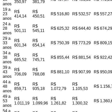
350,97
381,79
anos
19 a
R$
R$
23
R$ 516,80
R$ 532,57
R$ 557,2
414,14
450,51
anos
24 a
R$
R$
28
R$ 625,32
R$ 644,40
R$ 674,2
501,11
545,11
anos
29 a
R$
R$
33
R$ 750,39
R$ 773,29
R$ 809,1
601,34
654,14
anos
34 a
R$
R$
38
R$ 855,44
R$ 881,54
R$ 922,4
685,52
745,71
anos
39 a
R$
R$
43
R$ 881,10
R$ 907,99
R$ 950,0
706,09
768,08
anos
44 a
R$
R$
R$
R$
48
R$ 1.156,
859,71
935,18
1.072,79
1.105,53
anos
49 a
R$
R$
R$
R$
53
R$ 1.360,
1.011,19
1.099,96
1.261,82
1.300,32
anos
54 a