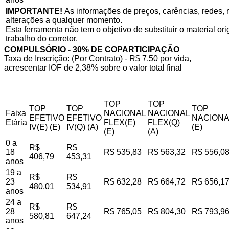
IMPORTANTE!
As informações de preços, carências, redes, r
alterações a qualquer momento.
Esta ferramenta não tem o objetivo de substituir o material o
trabalho do corretor.
COMPULSÓRIO - 30% DE COPARTICIPAÇÃO
Taxa de Inscrição: (Por Contrato) - R$ 7,50 por vida,
acrescentar IOF de 2,38% sobre o valor total final
TOP
TOP
TOP
TOP
TOP
Faixa
NACIONAL
NACIONAL
EFETIVO
EFETIVO
NACIONA
Etária
FLEX(E)
FLEX(Q)
IV(E) (E)
IV(Q) (A)
(E)
(E)
(A)
0 a
R$
R$
18
R$ 535,83
R$ 563,32
R$ 556,0
406,79
453,31
anos
19 a
R$
R$
23
R$ 632,28
R$ 664,72
R$ 656,1
480,01
534,91
anos
24 a
R$
R$
28
R$ 765,05
R$ 804,30
R$ 793,9
580,81
647,24
anos