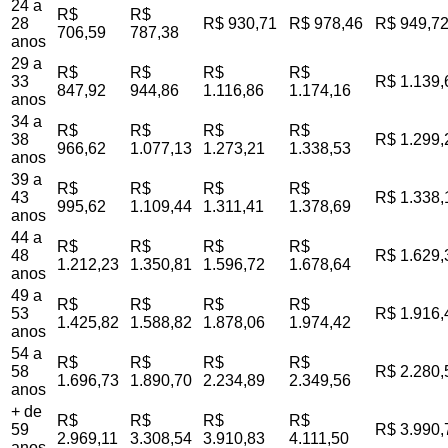
24 a
R$
R$
28
R$ 930,71
R$ 978,46
R$ 949,7
706,59
787,38
anos
29 a
R$
R$
R$
R$
33
R$ 1.139,
847,92
944,86
1.116,86
1.174,16
anos
34 a
R$
R$
R$
R$
38
R$ 1.299,
966,62
1.077,13
1.273,21
1.338,53
anos
39 a
R$
R$
R$
R$
43
R$ 1.338,
995,62
1.109,44
1.311,41
1.378,69
anos
44 a
R$
R$
R$
R$
48
R$ 1.629,
1.212,23
1.350,81
1.596,72
1.678,64
anos
49 a
R$
R$
R$
R$
53
R$ 1.916,
1.425,82
1.588,82
1.878,06
1.974,42
anos
54 a
R$
R$
R$
R$
58
R$ 2.280,
1.696,73
1.890,70
2.234,89
2.349,56
anos
+ de
R$
R$
R$
R$
59
R$ 3.990,
2.969,11
3.308,54
3.910,83
4.111,50
anos