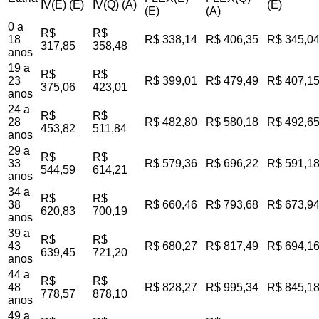
IV(E) (E)
IV(Q) (A)
(E)
(E)
(A)
0 a
R$
R$
18
R$ 338,14
R$ 406,35
R$ 345,0
317,85
358,48
anos
19 a
R$
R$
23
R$ 399,01
R$ 479,49
R$ 407,1
375,06
423,01
anos
24 a
R$
R$
28
R$ 482,80
R$ 580,18
R$ 492,6
453,82
511,84
anos
29 a
R$
R$
33
R$ 579,36
R$ 696,22
R$ 591,1
544,59
614,21
anos
34 a
R$
R$
38
R$ 660,46
R$ 793,68
R$ 673,9
620,83
700,19
anos
39 a
R$
R$
43
R$ 680,27
R$ 817,49
R$ 694,1
639,45
721,20
anos
44 a
R$
R$
48
R$ 828,27
R$ 995,34
R$ 845,1
778,57
878,10
anos
49 a