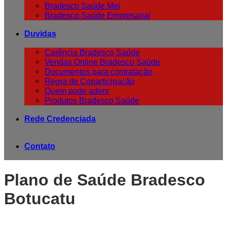
Bradesco Saúde Mei
Bradesco Saúde Empresarial
Duvidas
Carência Bradesco Saúde
Vendas Online Bradesco Saúde
Documentos para contratação
Regra de Coparticipação
Quem pode aderir
Produtos Bradesco Saúde
Rede Credenciada
Contato
Plano de Saúde Bradesco
Botucatu