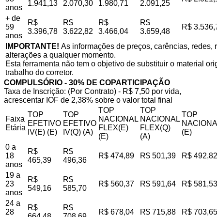
1.941,13
2.070,30
1.980,71
2.091,25
anos
+ de
R$
R$
R$
R$
59
R$ 3.536,
3.396,78
3.622,82
3.466,04
3.659,48
anos
IMPORTANTE!
As informações de preços, carências, redes, r
alterações a qualquer momento.
Esta ferramenta não tem o objetivo de substituir o material o
trabalho do corretor.
COMPULSÓRIO - 30% DE COPARTICIPAÇÃO
Taxa de Inscrição: (Por Contrato) - R$ 7,50 por vida,
acrescentar IOF de 2,38% sobre o valor total final
TOP
TOP
TOP
TOP
TOP
Faixa
NACIONAL
NACIONAL
EFETIVO
EFETIVO
NACIONA
Etária
FLEX(E)
FLEX(Q)
IV(E) (E)
IV(Q) (A)
(E)
(E)
(A)
0 a
R$
R$
18
R$ 474,89
R$ 501,39
R$ 492,8
465,39
496,36
anos
19 a
R$
R$
23
R$ 560,37
R$ 591,64
R$ 581,5
549,16
585,70
anos
24 a
R$
R$
28
R$ 678,04
R$ 715,88
R$ 703,6
664,48
708,69