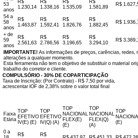
R$
R$
R$
R$
53
R$ 1.627,
1.230,14
1.338,16
1.535,09
1.581,89
anos
54 a
R$
R$
R$
R$
58
R$ 1.936,
1.463,87
1.592,41
1.826,76
1.882,45
anos
+ de
R$
R$
R$
R$
59
R$ 3.389,
2.561,63
2.786,56
3.196,65
3.294,10
anos
IMPORTANTE!
As informações de preços, carências, redes, r
alterações a qualquer momento.
Esta ferramenta não tem o objetivo de substituir o material o
trabalho do corretor e cliente.
COMPULSÓRIO - 30% DE COPARTICIPAÇÃO
Taxa de Inscrição: (Por Contrato) - R$ 7,50 por vida,
acrescentar IOF de 2,38% sobre o valor total final
TOP
TOP
TOP
TOP
TOP
Faixa
NACIONAL
NACIONAL
EFETIVO
EFETIVO
NACIONA
Etária
FLEX(E)
FLEX(Q)
IV(E) (E)
IV(Q) (A)
(E)
(E)
(A)
0 a
R$
R$
18
R$ 437,97
R$ 451,33
R$ 472,2