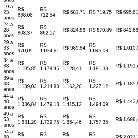
19 a
R$
R$
23
R$ 681,71
R$ 719,75
R$ 695,6
668,08
712,54
anos
24 a
R$
R$
28
R$ 824,86
R$ 870,89
R$ 841,6
808,37
862,17
anos
29 a
R$
R$
R$
33
R$ 989,84
R$ 1.010,
970,05
1.034,61
1.045,08
anos
34 a
R$
R$
R$
R$
38
R$ 1.151,
1.105,85
1.179,45
1.128,41
1.191,38
anos
39 a
R$
R$
R$
R$
43
R$ 1.185,
1.139,03
1.214,83
1.162,26
1.227,12
anos
44 a
R$
R$
R$
R$
48
R$ 1.443,
1.386,84
1.479,13
1.415,12
1.494,09
anos
49 a
R$
R$
R$
R$
53
R$ 1.698,
1.631,20
1.739,75
1.664,46
1.757,35
anos
54 a
R$
R$
R$
R$
58
R$ 2.021,