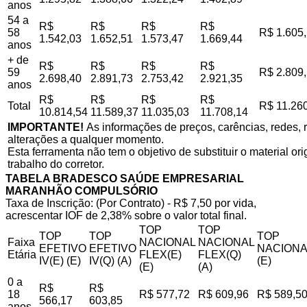
anos
54 a
R$
R$
R$
R$
58
R$ 1.605
1.542,03
1.652,51
1.573,47
1.669,44
anos
+ de
R$
R$
R$
R$
59
R$ 2.809
2.698,40
2.891,73
2.753,42
2.921,35
anos
R$
R$
R$
R$
Total
R$ 11.26
10.814,54
11.589,37
11.035,03
11.708,14
IMPORTANTE!
As informações de preços, carências, redes, r
alterações a qualquer momento.
Esta ferramenta não tem o objetivo de substituir o material o
trabalho do corretor.
TABELA BRADESCO SAÚDE EMPRESARIAL
MARANHÃO COMPULSÓRIO
Taxa de Inscrição: (Por Contrato) - R$ 7,50 por vida,
acrescentar IOF de 2,38% sobre o valor total final.
TOP
TOP
TOP
TOP
TOP
Faixa
NACIONAL
NACIONAL
EFETIVO
EFETIVO
NACIONA
Etária
FLEX(E)
FLEX(Q)
IV(E) (E)
IV(Q) (A)
(E)
(E)
(A)
0 a
R$
R$
18
R$ 577,72
R$ 609,96
R$ 589,5
566,17
603,85
anos