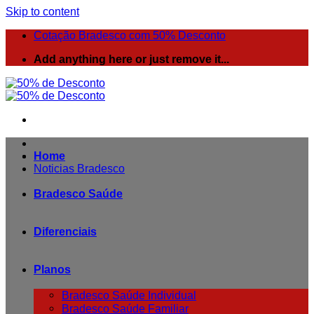
Skip to content
Cotação Bradesco com 50% Desconto
Add anything here or just remove it...
Home
Noticias Bradesco
Bradesco Saúde
Diferenciais
Planos
Bradesco Saúde Individual
Bradesco Saúde Familiar