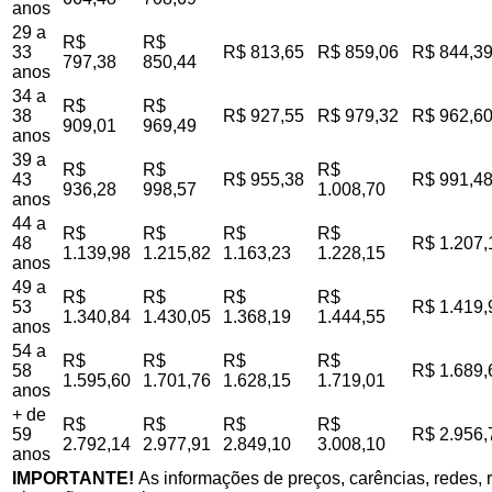
anos
29 a
R$
R$
33
R$ 813,65
R$ 859,06
R$ 844,3
797,38
850,44
anos
34 a
R$
R$
38
R$ 927,55
R$ 979,32
R$ 962,6
909,01
969,49
anos
39 a
R$
R$
R$
43
R$ 955,38
R$ 991,4
936,28
998,57
1.008,70
anos
44 a
R$
R$
R$
R$
48
R$ 1.207,
1.139,98
1.215,82
1.163,23
1.228,15
anos
49 a
R$
R$
R$
R$
53
R$ 1.419,
1.340,84
1.430,05
1.368,19
1.444,55
anos
54 a
R$
R$
R$
R$
58
R$ 1.689,
1.595,60
1.701,76
1.628,15
1.719,01
anos
+ de
R$
R$
R$
R$
59
R$ 2.956,
2.792,14
2.977,91
2.849,10
3.008,10
anos
IMPORTANTE!
As informações de preços, carências, redes, r