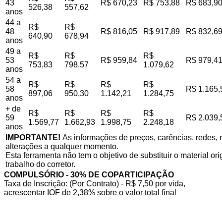
43
R$ 670,23
R$ 753,88
R$ 683,9
526,38
557,62
anos
44 a
R$
R$
48
R$ 816,05
R$ 917,89
R$ 832,6
640,90
678,94
anos
49 a
R$
R$
R$
53
R$ 959,84
R$ 979,4
753,83
798,57
1.079,62
anos
54 a
R$
R$
R$
R$
58
R$ 1.165,
897,06
950,30
1.142,21
1.284,75
anos
+ de
R$
R$
R$
R$
59
R$ 2.039,
1.569,77
1.662,93
1.998,75
2.248,18
anos
IMPORTANTE!
As informações de preços, carências, redes, r
alterações a qualquer momento.
Esta ferramenta não tem o objetivo de substituir o material o
trabalho do corretor.
COMPULSÓRIO - 30% DE COPARTICIPAÇÃO
Taxa de Inscrição: (Por Contrato) - R$ 7,50 por vida,
acrescentar IOF de 2,38% sobre o valor total final