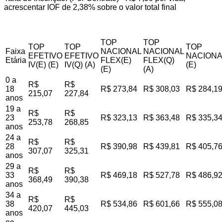
acrescentar IOF de 2,38% sobre o valor total final
TOP
TOP
TOP
TOP
TOP
Faixa
NACIONAL
NACIONAL
EFETIVO
EFETIVO
NACIONA
Etária
FLEX(E)
FLEX(Q)
IV(E) (E)
IV(Q) (A)
(E)
(E)
(A)
0 a
R$
R$
18
R$ 273,84
R$ 308,03
R$ 284,1
215,07
227,84
anos
19 a
R$
R$
23
R$ 323,13
R$ 363,48
R$ 335,3
253,78
268,85
anos
24 a
R$
R$
28
R$ 390,98
R$ 439,81
R$ 405,7
307,07
325,31
anos
29 a
R$
R$
33
R$ 469,18
R$ 527,78
R$ 486,9
368,49
390,38
anos
34 a
R$
R$
38
R$ 534,86
R$ 601,66
R$ 555,0
420,07
445,03
anos