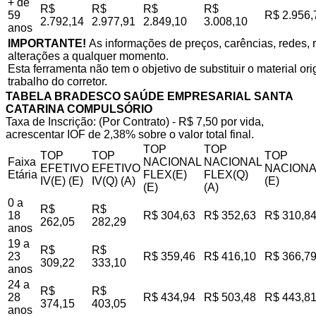
+ de
R$
R$
R$
R$
59
R$ 2.956,
2.792,14
2.977,91
2.849,10
3.008,10
anos
IMPORTANTE!
As informações de preços, carências, redes, r
alterações a qualquer momento.
Esta ferramenta não tem o objetivo de substituir o material o
trabalho do corretor.
TABELA BRADESCO SAÚDE EMPRESARIAL SANTA
CATARINA COMPULSÓRIO
Taxa de Inscrição: (Por Contrato) - R$ 7,50 por vida,
acrescentar IOF de 2,38% sobre o valor total final.
TOP
TOP
TOP
TOP
TOP
Faixa
NACIONAL
NACIONAL
EFETIVO
EFETIVO
NACIONA
Etária
FLEX(E)
FLEX(Q)
IV(E) (E)
IV(Q) (A)
(E)
(E)
(A)
0 a
R$
R$
18
R$ 304,63
R$ 352,63
R$ 310,8
262,05
282,29
anos
19 a
R$
R$
23
R$ 359,46
R$ 416,10
R$ 366,7
309,22
333,10
anos
24 a
R$
R$
28
R$ 434,94
R$ 503,48
R$ 443,8
374,15
403,05
anos