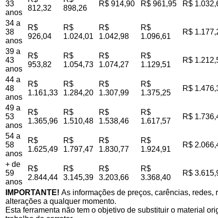
33
R$ 914,90
R$ 961,95
R$ 1.032,
812,32
898,26
anos
34 a
R$
R$
R$
R$
38
R$ 1.177,
926,04
1.024,01
1.042,98
1.096,61
anos
39 a
R$
R$
R$
R$
43
R$ 1.212,
953,82
1.054,73
1.074,27
1.129,51
anos
44 a
R$
R$
R$
R$
48
R$ 1.476,
1.161,33
1.284,20
1.307,99
1.375,25
anos
49 a
R$
R$
R$
R$
53
R$ 1.736,
1.365,96
1.510,48
1.538,46
1.617,57
anos
54 a
R$
R$
R$
R$
58
R$ 2.066,
1.625,49
1.797,47
1.830,77
1.924,91
anos
+ de
R$
R$
R$
R$
59
R$ 3.615,
2.844,44
3.145,39
3.203,66
3.368,40
anos
IMPORTANTE!
As informações de preços, carências, redes, r
alterações a qualquer momento.
Esta ferramenta não tem o objetivo de substituir o material o