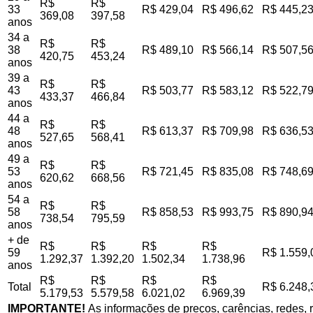
R$
R$
33
R$ 429,04
R$ 496,62
R$ 445,2
369,08
397,58
anos
34 a
R$
R$
38
R$ 489,10
R$ 566,14
R$ 507,5
420,75
453,24
anos
39 a
R$
R$
43
R$ 503,77
R$ 583,12
R$ 522,7
433,37
466,84
anos
44 a
R$
R$
48
R$ 613,37
R$ 709,98
R$ 636,5
527,65
568,41
anos
49 a
R$
R$
53
R$ 721,45
R$ 835,08
R$ 748,6
620,62
668,56
anos
54 a
R$
R$
58
R$ 858,53
R$ 993,75
R$ 890,9
738,54
795,59
anos
+ de
R$
R$
R$
R$
59
R$ 1.559,
1.292,37
1.392,20
1.502,34
1.738,96
anos
R$
R$
R$
R$
Total
R$ 6.248,
5.179,53
5.579,58
6.021,02
6.969,39
IMPORTANTE!
As informações de preços, carências, redes, r