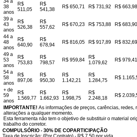
34 a
R$
R$
38
R$ 650,71
R$ 731,92
R$ 663,9
511,05
541,38
anos
39 a
R$
R$
43
R$ 670,23
R$ 753,88
R$ 683,9
526,38
557,62
anos
44 a
R$
R$
48
R$ 816,05
R$ 917,89
R$ 832,6
640,90
678,94
anos
49 a
R$
R$
R$
53
R$ 959,84
R$ 979,4
753,83
798,57
1.079,62
anos
54 a
R$
R$
R$
R$
58
R$ 1.165,
897,06
950,30
1.142,21
1.284,75
anos
+ de
R$
R$
R$
R$
59
R$ 2.039,
1.569,77
1.662,93
1.998,75
2.248,18
anos
IMPORTANTE!
As informações de preços, carências, redes, r
alterações a qualquer momento.
Esta ferramenta não tem o objetivo de substituir o material o
trabalho do corretor.
COMPULSÓRIO - 30% DE COPARTICIPAÇÃO
Taxa de Inscrição: (Por Contrato) - R$ 7,50 por vida,