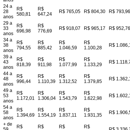
24 a
R$
R$
28
R$ 765,05
R$ 804,30
R$ 793,9
580,81
647,24
anos
29 a
R$
R$
33
R$ 918,07
R$ 965,17
R$ 952,7
696,98
776,69
anos
34 a
R$
R$
R$
R$
38
R$ 1.086,
794,55
885,42
1.046,59
1.100,28
anos
39 a
R$
R$
R$
R$
43
R$ 1.118,
818,39
911,98
1.077,99
1.133,29
anos
44 a
R$
R$
R$
R$
48
R$ 1.362,
996,44
1.110,39
1.312,52
1.379,85
anos
49 a
R$
R$
R$
R$
53
R$ 1.602,
1.172,01
1.306,04
1.543,79
1.622,98
anos
54 a
R$
R$
R$
R$
58
R$ 1.906,
1.394,69
1.554,19
1.837,11
1.931,35
anos
+ de
R$
R$
R$
R$
59
R$ 3.336,