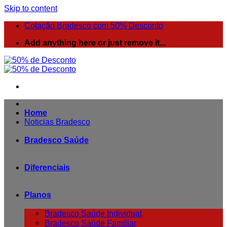
Skip to content
Cotação Bradesco com 50% Desconto
Add anything here or just remove it...
Home
Noticias Bradesco
Bradesco Saúde
Diferenciais
Planos
Bradesco Saúde Individual
Bradesco Saúde Familiar