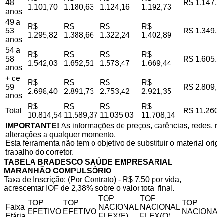
48
R$ 1.147
1.101,70
1.180,63
1.124,16
1.192,73
anos
49 a
R$
R$
R$
R$
53
R$ 1.349
1.295,82
1.388,66
1.322,24
1.402,89
anos
54 a
R$
R$
R$
R$
58
R$ 1.605
1.542,03
1.652,51
1.573,47
1.669,44
anos
+ de
R$
R$
R$
R$
59
R$ 2.809
2.698,40
2.891,73
2.753,42
2.921,35
anos
R$
R$
R$
R$
Total
R$ 11.26
10.814,54
11.589,37
11.035,03
11.708,14
IMPORTANTE!
As informações de preços, carências, redes, r
alterações a qualquer momento.
Esta ferramenta não tem o objetivo de substituir o material o
trabalho do corretor.
TABELA BRADESCO SAÚDE EMPRESARIAL
MARANHÃO COMPULSÓRIO
Taxa de Inscrição: (Por Contrato) - R$ 7,50 por vida,
acrescentar IOF de 2,38% sobre o valor total final.
TOP
TOP
TOP
TOP
TOP
Faixa
NACIONAL
NACIONAL
EFETIVO
EFETIVO
NACIONA
Etária
FLEX(E)
FLEX(Q)