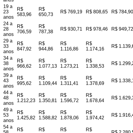
19 a
R$
R$
23
R$ 769,19
R$ 808,65
R$ 784,9
583,96
650,73
anos
24 a
R$
R$
28
R$ 930,71
R$ 978,46
R$ 949,7
706,59
787,38
anos
29 a
R$
R$
R$
R$
33
R$ 1.139,
847,92
944,86
1.116,86
1.174,16
anos
34 a
R$
R$
R$
R$
38
R$ 1.299,
966,62
1.077,13
1.273,21
1.338,53
anos
39 a
R$
R$
R$
R$
43
R$ 1.338,
995,62
1.109,44
1.311,41
1.378,69
anos
44 a
R$
R$
R$
R$
48
R$ 1.629,
1.212,23
1.350,81
1.596,72
1.678,64
anos
49 a
R$
R$
R$
R$
53
R$ 1.916,
1.425,82
1.588,82
1.878,06
1.974,42
anos
54 a
R$
R$
R$
R$
58
R$ 2.280,