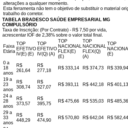
alterações a qualquer momento.
Esta ferramenta não tem o objetivo de substituir o material o
trabalho do corretor.
TABELA BRADESCO SAÚDE EMPRESARIAL MG
COMPULSÓRIO
Taxa de Inscrição: (Por Contrato) - R$ 7,50 por vida,
acrescentar IOF de 2,38% sobre o valor total final.
TOP
TOP
TOP
TOP
TOP
Faixa
NACIONAL
NACIONAL
EFETIVO
EFETIVO
NACIONA
Etária
FLEX(E)
FLEX(Q)
IV(E) (E)
IV(Q) (A)
(E)
(E)
(A)
0 a
R$
R$
18
R$ 333,14
R$ 374,73
R$ 339,9
261,64
277,18
anos
19 a
R$
R$
23
R$ 393,11
R$ 442,18
R$ 401,1
308,74
327,07
anos
24 a
R$
R$
28
R$ 475,66
R$ 535,03
R$ 485,3
373,57
395,75
anos
29 a
R$
R$
33
R$ 570,80
R$ 642,04
R$ 582,4
448,29
474,90
anos