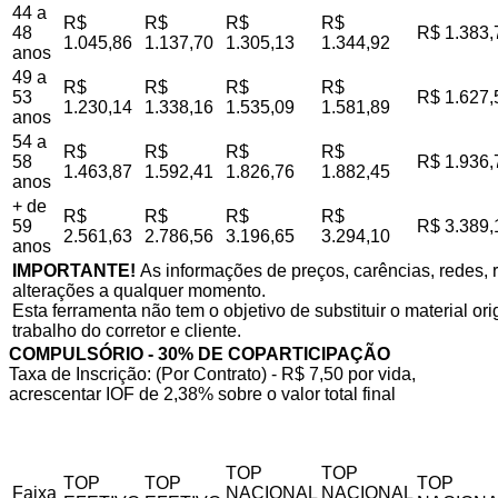
44 a
R$
R$
R$
R$
48
R$ 1.383,
1.045,86
1.137,70
1.305,13
1.344,92
anos
49 a
R$
R$
R$
R$
53
R$ 1.627,
1.230,14
1.338,16
1.535,09
1.581,89
anos
54 a
R$
R$
R$
R$
58
R$ 1.936,
1.463,87
1.592,41
1.826,76
1.882,45
anos
+ de
R$
R$
R$
R$
59
R$ 3.389,
2.561,63
2.786,56
3.196,65
3.294,10
anos
IMPORTANTE!
As informações de preços, carências, redes, r
alterações a qualquer momento.
Esta ferramenta não tem o objetivo de substituir o material o
trabalho do corretor e cliente.
COMPULSÓRIO - 30% DE COPARTICIPAÇÃO
Taxa de Inscrição: (Por Contrato) - R$ 7,50 por vida,
acrescentar IOF de 2,38% sobre o valor total final
TOP
TOP
TOP
TOP
TOP
Faixa
NACIONAL
NACIONAL