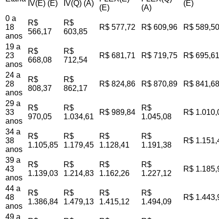
IV(E) (E)
IV(Q) (A)
(E)
(E)
(A)
0 a
R$
R$
18
R$ 577,72
R$ 609,96
R$ 589,5
566,17
603,85
anos
19 a
R$
R$
23
R$ 681,71
R$ 719,75
R$ 695,6
668,08
712,54
anos
24 a
R$
R$
28
R$ 824,86
R$ 870,89
R$ 841,6
808,37
862,17
anos
29 a
R$
R$
R$
33
R$ 989,84
R$ 1.010,
970,05
1.034,61
1.045,08
anos
34 a
R$
R$
R$
R$
38
R$ 1.151,
1.105,85
1.179,45
1.128,41
1.191,38
anos
39 a
R$
R$
R$
R$
43
R$ 1.185,
1.139,03
1.214,83
1.162,26
1.227,12
anos
44 a
R$
R$
R$
R$
48
R$ 1.443,
1.386,84
1.479,13
1.415,12
1.494,09
anos
49 a