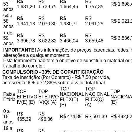
R$
R$
R$
R$
53
R$ 1.698,
1.631,20
1.739,75
1.664,46
1.757,35
anos
54 a
R$
R$
R$
R$
58
R$ 2.021,
1.941,13
2.070,30
1.980,71
2.091,25
anos
+ de
R$
R$
R$
R$
59
R$ 3.536,
3.396,78
3.622,82
3.466,04
3.659,48
anos
IMPORTANTE!
As informações de preços, carências, redes, r
alterações a qualquer momento.
Esta ferramenta não tem o objetivo de substituir o material o
trabalho do corretor.
COMPULSÓRIO - 30% DE COPARTICIPAÇÃO
Taxa de Inscrição: (Por Contrato) - R$ 7,50 por vida,
acrescentar IOF de 2,38% sobre o valor total final
TOP
TOP
TOP
TOP
TOP
Faixa
NACIONAL
NACIONAL
EFETIVO
EFETIVO
NACIONA
Etária
FLEX(E)
FLEX(Q)
IV(E) (E)
IV(Q) (A)
(E)
(E)
(A)
0 a
R$
R$
18
R$ 474,89
R$ 501,39
R$ 492,8
465,39
496,36
anos
19 a
R$
R$