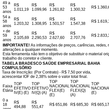
49 a
R$
R$
R$
R$
53
R$ 1.360,
1.011,19
1.099,96
1.261,82
1.300,32
anos
54 a
R$
R$
R$
R$
58
R$ 1.619,
1.203,32
1.308,95
1.501,57
1.547,38
anos
+ de
R$
R$
R$
R$
59
R$ 2.833,
2.105,69
2.290,53
2.627,60
2.707,76
anos
IMPORTANTE!
As informações de preços, carências, redes, r
alterações a qualquer momento.
Esta ferramenta não tem o objetivo de substituir o material o
trabalho do corretor e cliente.
TABELA BRADESCO SAÚDE EMPRESARIAL BAHIA
COMPULSÓRIO
Taxa de Inscrição: (Por Contrato) - R$ 7,50 por vida,
acrescentar IOF de 2,38% sobre o valor total final.
TOP
TOP
TOP
TOP
TOP
Faixa
NACIONAL
NACIONAL
EFETIVO
EFETIVO
NACIONA
Etária
FLEX(E)
FLEX(Q)
IV(E) (E)
IV(Q) (A)
(E)
(E)
(A)
0 a
R$
R$
18
R$ 651,86
R$ 685,30
R$ 665,1
494,88
551,47
anos