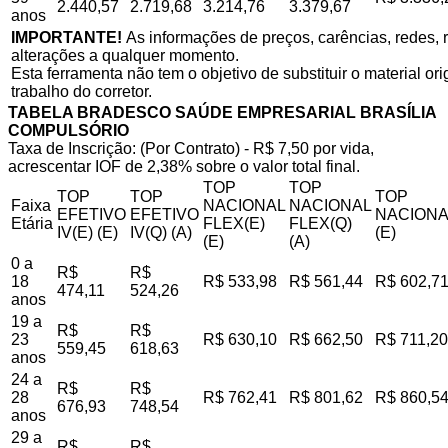
2.440,57
2.719,68
3.214,76
3.379,67
anos
IMPORTANTE!
As informações de preços, carências, redes, r
alterações a qualquer momento.
Esta ferramenta não tem o objetivo de substituir o material o
trabalho do corretor.
TABELA BRADESCO SAÚDE EMPRESARIAL BRASÍLIA
COMPULSÓRIO
Taxa de Inscrição: (Por Contrato) - R$ 7,50 por vida,
acrescentar IOF de 2,38% sobre o valor total final.
TOP
TOP
TOP
TOP
TOP
Faixa
NACIONAL
NACIONAL
EFETIVO
EFETIVO
NACIONA
Etária
FLEX(E)
FLEX(Q)
IV(E) (E)
IV(Q) (A)
(E)
(E)
(A)
0 a
R$
R$
18
R$ 533,98
R$ 561,44
R$ 602,7
474,11
524,26
anos
19 a
R$
R$
23
R$ 630,10
R$ 662,50
R$ 711,20
559,45
618,63
anos
24 a
R$
R$
28
R$ 762,41
R$ 801,62
R$ 860,5
676,93
748,54
anos
29 a
R$
R$