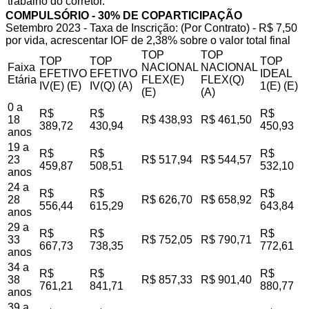
trabalho do corretor.
COMPULSÓRIO - 30% DE COPARTICIPAÇÃO
Setembro 2023 - Taxa de Inscrição: (Por Contrato) - R$ 7,50
por vida, acrescentar IOF de 2,38% sobre o valor total final
TOP
TOP
TOP
TOP
TOP
Faixa
NACIONAL
NACIONAL
EFETIVO
EFETIVO
IDEAL
Etária
FLEX(E)
FLEX(Q)
IV(E) (E)
IV(Q) (A)
1(E) (E)
(E)
(A)
0 a
R$
R$
R$
18
R$ 438,93
R$ 461,50
389,72
430,94
450,93
anos
19 a
R$
R$
R$
23
R$ 517,94
R$ 544,57
459,87
508,51
532,10
anos
24 a
R$
R$
R$
28
R$ 626,70
R$ 658,92
556,44
615,29
643,84
anos
29 a
R$
R$
R$
33
R$ 752,05
R$ 790,71
667,73
738,35
772,61
anos
34 a
R$
R$
R$
38
R$ 857,33
R$ 901,40
761,21
841,71
880,77
anos
39 a