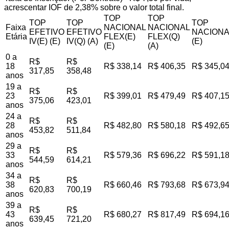
acrescentar IOF de 2,38% sobre o valor total final.
TOP
TOP
TOP
TOP
TOP
Faixa
NACIONAL
NACIONAL
EFETIVO
EFETIVO
NACIONA
Etária
FLEX(E)
FLEX(Q)
IV(E) (E)
IV(Q) (A)
(E)
(E)
(A)
0 a
R$
R$
18
R$ 338,14
R$ 406,35
R$ 345,0
317,85
358,48
anos
19 a
R$
R$
23
R$ 399,01
R$ 479,49
R$ 407,1
375,06
423,01
anos
24 a
R$
R$
28
R$ 482,80
R$ 580,18
R$ 492,6
453,82
511,84
anos
29 a
R$
R$
33
R$ 579,36
R$ 696,22
R$ 591,1
544,59
614,21
anos
34 a
R$
R$
38
R$ 660,46
R$ 793,68
R$ 673,9
620,83
700,19
anos
39 a
R$
R$
43
R$ 680,27
R$ 817,49
R$ 694,1
639,45
721,20
anos