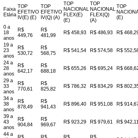
TOP
TOP
TOP
TOP
TOP
Faixa
NACIONAL
NACIONAL
EFETIVO
EFETIVO
NACIONA
Etária
FLEX(E)
FLEX(Q)
IV(E) (E)
IV(Q) (A)
(E)
(E)
(A)
0 a
R$
R$
18
R$ 458,93
R$ 486,93
R$ 468,2
449,76
481,99
anos
19 a
R$
R$
23
R$ 541,54
R$ 574,58
R$ 552,5
530,72
568,75
anos
24 a
R$
R$
28
R$ 655,26
R$ 695,24
R$ 668,6
642,17
688,18
anos
29 a
R$
R$
33
R$ 786,32
R$ 834,29
R$ 802,3
770,61
825,82
anos
34 a
R$
R$
38
R$ 896,40
R$ 951,08
R$ 914,6
878,49
941,43
anos
39 a
R$
R$
43
R$ 923,29
R$ 979,61
R$ 942,1
904,84
969,67
anos
44 a
R$
R$
R$
R$