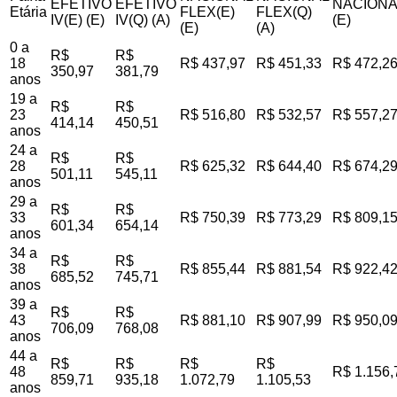
EFETIVO
EFETIVO
NACIONA
Etária
FLEX(E)
FLEX(Q)
IV(E) (E)
IV(Q) (A)
(E)
(E)
(A)
0 a
R$
R$
18
R$ 437,97
R$ 451,33
R$ 472,2
350,97
381,79
anos
19 a
R$
R$
23
R$ 516,80
R$ 532,57
R$ 557,2
414,14
450,51
anos
24 a
R$
R$
28
R$ 625,32
R$ 644,40
R$ 674,2
501,11
545,11
anos
29 a
R$
R$
33
R$ 750,39
R$ 773,29
R$ 809,1
601,34
654,14
anos
34 a
R$
R$
38
R$ 855,44
R$ 881,54
R$ 922,4
685,52
745,71
anos
39 a
R$
R$
43
R$ 881,10
R$ 907,99
R$ 950,0
706,09
768,08
anos
44 a
R$
R$
R$
R$
48
R$ 1.156,
859,71
935,18
1.072,79
1.105,53
anos