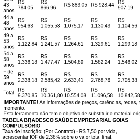
R$
R$
R$
43
R$ 883,05
R$ 928,44
784,05
866,96
907,19
anos
44 a
R$
R$
R$
R$
R$
48
954,63
1.055,58
1.075,17
1.130,43
1.104,56
anos
49 a
R$
R$
R$
R$
R$
53
1.122,84
1.241,57
1.264,61
1.329,61
1.299,18
anos
54 a
R$
R$
R$
R$
R$
58
1.336,18
1.477,47
1.504,89
1.582,24
1.546,02
anos
+ de
R$
R$
R$
R$
R$
59
2.338,18
2.585,42
2.633,41
2.768,76
2.705,38
anos
R$
R$
R$
R$
R$
Total
9.370,85
10.361,80
10.554,08
11.096,58
10.842,58
IMPORTANTE!
As informações de preços, carências, redes, r
momento.
Esta ferramenta não tem o objetivo de substituir o material or
TABELA BRADESCO SAÚDE EMPRESARIAL GOIAS
COMPULSÓRIO
Taxa de Inscrição: (Por Contrato) - R$ 7,50 por vida,
acrescentar IOF de 2,38% sobre o valor total final.