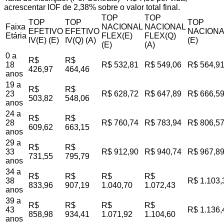
acrescentar IOF de 2,38% sobre o valor total final.
TOP
TOP
TOP
TOP
TOP
Faixa
NACIONAL
NACIONAL
EFETIVO
EFETIVO
NACIONA
Etária
FLEX(E)
FLEX(Q)
IV(E) (E)
IV(Q) (A)
(E)
(E)
(A)
0 a
R$
R$
18
R$ 532,81
R$ 549,06
R$ 564,9
426,97
464,46
anos
19 a
R$
R$
23
R$ 628,72
R$ 647,89
R$ 666,5
503,82
548,06
anos
24 a
R$
R$
28
R$ 760,74
R$ 783,94
R$ 806,5
609,62
663,15
anos
29 a
R$
R$
33
R$ 912,90
R$ 940,74
R$ 967,8
731,55
795,79
anos
34 a
R$
R$
R$
R$
38
R$ 1.103,
833,96
907,19
1.040,70
1.072,43
anos
39 a
R$
R$
R$
R$
43
R$ 1.136,
858,98
934,41
1.071,92
1.104,60
anos