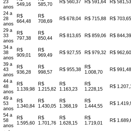
23
R$ 560,37
R$ 591,64
R$ 581,5
549,16
585,70
anos
24 a
R$
R$
28
R$ 678,04
R$ 715,88
R$ 703,6
664,48
708,69
anos
29 a
R$
R$
33
R$ 813,65
R$ 859,06
R$ 844,3
797,38
850,44
anos
34 a
R$
R$
38
R$ 927,55
R$ 979,32
R$ 962,6
909,01
969,49
anos
39 a
R$
R$
R$
43
R$ 955,38
R$ 991,4
936,28
998,57
1.008,70
anos
44 a
R$
R$
R$
R$
48
R$ 1.207,
1.139,98
1.215,82
1.163,23
1.228,15
anos
49 a
R$
R$
R$
R$
53
R$ 1.419,
1.340,84
1.430,05
1.368,19
1.444,55
anos
54 a
R$
R$
R$
R$
58
R$ 1.689,
1.595,60
1.701,76
1.628,15
1.719,01
anos