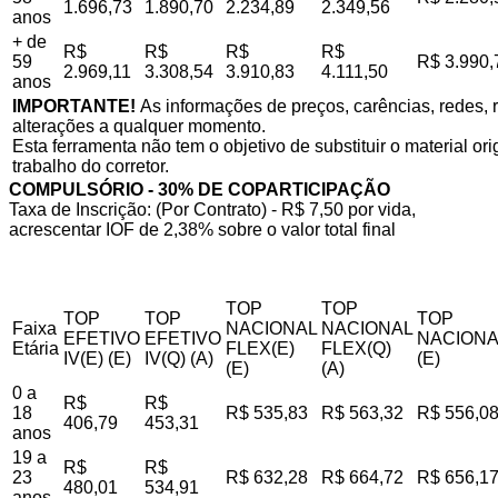
1.696,73
1.890,70
2.234,89
2.349,56
anos
+ de
R$
R$
R$
R$
59
R$ 3.990,
2.969,11
3.308,54
3.910,83
4.111,50
anos
IMPORTANTE!
As informações de preços, carências, redes, r
alterações a qualquer momento.
Esta ferramenta não tem o objetivo de substituir o material o
trabalho do corretor.
COMPULSÓRIO - 30% DE COPARTICIPAÇÃO
Taxa de Inscrição: (Por Contrato) - R$ 7,50 por vida,
acrescentar IOF de 2,38% sobre o valor total final
TOP
TOP
TOP
TOP
TOP
Faixa
NACIONAL
NACIONAL
EFETIVO
EFETIVO
NACIONA
Etária
FLEX(E)
FLEX(Q)
IV(E) (E)
IV(Q) (A)
(E)
(E)
(A)
0 a
R$
R$
18
R$ 535,83
R$ 563,32
R$ 556,0
406,79
453,31
anos
19 a
R$
R$
23
R$ 632,28
R$ 664,72
R$ 656,1
480,01
534,91
anos