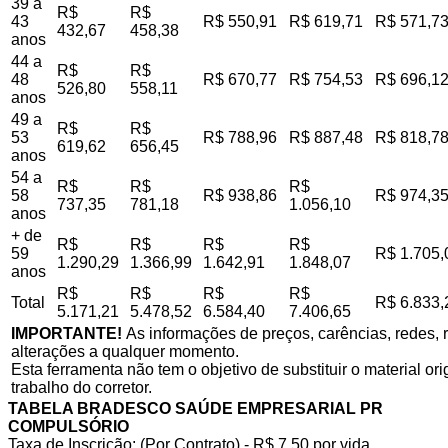
39 a
R$
R$
43
R$ 550,91
R$ 619,71
R$ 571,7
432,67
458,38
anos
44 a
R$
R$
48
R$ 670,77
R$ 754,53
R$ 696,1
526,80
558,11
anos
49 a
R$
R$
53
R$ 788,96
R$ 887,48
R$ 818,7
619,62
656,45
anos
54 a
R$
R$
R$
58
R$ 938,86
R$ 974,3
737,35
781,18
1.056,10
anos
+ de
R$
R$
R$
R$
59
R$ 1.705,
1.290,29
1.366,99
1.642,91
1.848,07
anos
R$
R$
R$
R$
Total
R$ 6.833,
5.171,21
5.478,52
6.584,40
7.406,65
IMPORTANTE!
As informações de preços, carências, redes, r
alterações a qualquer momento.
Esta ferramenta não tem o objetivo de substituir o material o
trabalho do corretor.
TABELA BRADESCO SAÚDE EMPRESARIAL PR
COMPULSÓRIO
Taxa de Inscrição: (Por Contrato) - R$ 7,50 por vida,