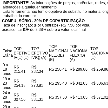
IMPORTANTE!
As informações de preços, carências, redes, r
alterações a qualquer momento.
Esta ferramenta não tem o objetivo de substituir o material o
trabalho do corretor.
COMPULSÓRIO - 30% DE COPARTICIPAÇÃO
Taxa de Inscrição: (Por Contrato) - R$ 7,50 por vida,
acrescentar IOF de 2,38% sobre o valor total final
TOP
TOP
TOP
TOP
TOP
Faixa
NACIONAL
NACIONAL
EFETIVO
EFETIVO
NACIONA
Etária
FLEX(E)
FLEX(Q)
IV(E) (E)
IV(Q) (A)
(E)
(E)
(A)
0 a
R$
R$
18
R$ 250,41
R$ 289,86
R$ 259,8
215,41
232,04
anos
19 a
R$
R$
23
R$ 295,48
R$ 342,03
R$ 306,6
254,18
273,81
anos
24 a
R$
R$
28
R$ 357,53
R$ 413,85
R$ 371,0
307,56
331,31
anos
29 a