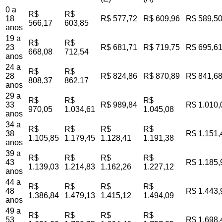
0 a
R$
R$
18
R$ 577,72
R$ 609,96
R$ 589,5
566,17
603,85
anos
19 a
R$
R$
23
R$ 681,71
R$ 719,75
R$ 695,6
668,08
712,54
anos
24 a
R$
R$
28
R$ 824,86
R$ 870,89
R$ 841,6
808,37
862,17
anos
29 a
R$
R$
R$
33
R$ 989,84
R$ 1.010,
970,05
1.034,61
1.045,08
anos
34 a
R$
R$
R$
R$
38
R$ 1.151,
1.105,85
1.179,45
1.128,41
1.191,38
anos
39 a
R$
R$
R$
R$
43
R$ 1.185,
1.139,03
1.214,83
1.162,26
1.227,12
anos
44 a
R$
R$
R$
R$
48
R$ 1.443,
1.386,84
1.479,13
1.415,12
1.494,09
anos
49 a
R$
R$
R$
R$
53
R$ 1.698,