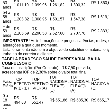
R$
R$
R$
R$
53
R$ 1.360,
1.011,19
1.099,96
1.261,82
1.300,32
anos
54 a
R$
R$
R$
R$
58
R$ 1.619,
1.203,32
1.308,95
1.501,57
1.547,38
anos
+ de
R$
R$
R$
R$
59
R$ 2.833,
2.105,69
2.290,53
2.627,60
2.707,76
anos
IMPORTANTE!
As informações de preços, carências, redes, r
alterações a qualquer momento.
Esta ferramenta não tem o objetivo de substituir o material o
trabalho do corretor e cliente.
TABELA BRADESCO SAÚDE EMPRESARIAL BAHIA
COMPULSÓRIO
Taxa de Inscrição: (Por Contrato) - R$ 7,50 por vida,
acrescentar IOF de 2,38% sobre o valor total final.
TOP
TOP
TOP
TOP
TOP
Faixa
NACIONAL
NACIONAL
EFETIVO
EFETIVO
NACIONA
Etária
FLEX(E)
FLEX(Q)
IV(E) (E)
IV(Q) (A)
(E)
(E)
(A)
0 a
R$
R$
18
R$ 651,86
R$ 685,30
R$ 665,1
494,88
551,47
anos