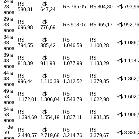
24 a
R$
R$
28
R$ 765,05
R$ 804,30
R$ 793,9
580,81
647,24
anos
29 a
R$
R$
33
R$ 918,07
R$ 965,17
R$ 952,7
696,98
776,69
anos
34 a
R$
R$
R$
R$
38
R$ 1.086,
794,55
885,42
1.046,59
1.100,28
anos
39 a
R$
R$
R$
R$
43
R$ 1.118,
818,39
911,98
1.077,99
1.133,29
anos
44 a
R$
R$
R$
R$
48
R$ 1.362,
996,44
1.110,39
1.312,52
1.379,85
anos
49 a
R$
R$
R$
R$
53
R$ 1.602,
1.172,01
1.306,04
1.543,79
1.622,98
anos
54 a
R$
R$
R$
R$
58
R$ 1.906,
1.394,69
1.554,19
1.837,11
1.931,35
anos
+ de
R$
R$
R$
R$
59
R$ 3.336,
2.440,57
2.719,68
3.214,76
3.379,67
anos