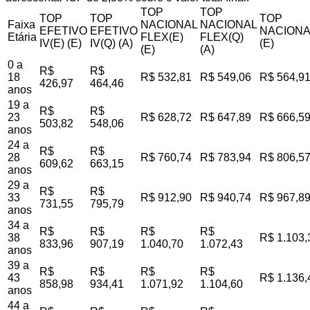
TOP
TOP
TOP
TOP
TOP
Faixa
NACIONAL
NACIONAL
EFETIVO
EFETIVO
NACIONA
Etária
FLEX(E)
FLEX(Q)
IV(E) (E)
IV(Q) (A)
(E)
(E)
(A)
0 a
R$
R$
18
R$ 532,81
R$ 549,06
R$ 564,9
426,97
464,46
anos
19 a
R$
R$
23
R$ 628,72
R$ 647,89
R$ 666,5
503,82
548,06
anos
24 a
R$
R$
28
R$ 760,74
R$ 783,94
R$ 806,5
609,62
663,15
anos
29 a
R$
R$
33
R$ 912,90
R$ 940,74
R$ 967,8
731,55
795,79
anos
34 a
R$
R$
R$
R$
38
R$ 1.103,
833,96
907,19
1.040,70
1.072,43
anos
39 a
R$
R$
R$
R$
43
R$ 1.136,
858,98
934,41
1.071,92
1.104,60
anos
44 a