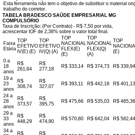
Esta ferramenta não tem o objetivo de substituir o material o
trabalho do corretor.
TABELA BRADESCO SAÚDE EMPRESARIAL MG
COMPULSÓRIO
Taxa de Inscrição: (Por Contrato) - R$ 7,50 por vida,
acrescentar IOF de 2,38% sobre o valor total final.
TOP
TOP
TOP
TOP
TOP
Faixa
NACIONAL
NACIONAL
EFETIVO
EFETIVO
NACIONA
Etária
FLEX(E)
FLEX(Q)
IV(E) (E)
IV(Q) (A)
(E)
(E)
(A)
0 a
R$
R$
18
R$ 333,14
R$ 374,73
R$ 339,9
261,64
277,18
anos
19 a
R$
R$
23
R$ 393,11
R$ 442,18
R$ 401,1
308,74
327,07
anos
24 a
R$
R$
28
R$ 475,66
R$ 535,03
R$ 485,3
373,57
395,75
anos
29 a
R$
R$
33
R$ 570,80
R$ 642,04
R$ 582,4
448,29
474,90
anos
34 a
R$
R$