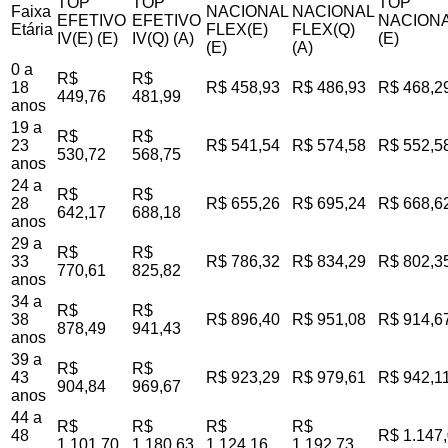
TOP
TOP
TOP
Faixa
NACIONAL
NACIONAL
EFETIVO
EFETIVO
NACIONA
Etária
FLEX(E)
FLEX(Q)
IV(E) (E)
IV(Q) (A)
(E)
(E)
(A)
0 a
R$
R$
18
R$ 458,93
R$ 486,93
R$ 468,2
449,76
481,99
anos
19 a
R$
R$
23
R$ 541,54
R$ 574,58
R$ 552,5
530,72
568,75
anos
24 a
R$
R$
28
R$ 655,26
R$ 695,24
R$ 668,6
642,17
688,18
anos
29 a
R$
R$
33
R$ 786,32
R$ 834,29
R$ 802,3
770,61
825,82
anos
34 a
R$
R$
38
R$ 896,40
R$ 951,08
R$ 914,6
878,49
941,43
anos
39 a
R$
R$
43
R$ 923,29
R$ 979,61
R$ 942,1
904,84
969,67
anos
44 a
R$
R$
R$
R$
48
R$ 1.147
1.101,70
1.180,63
1.124,16
1.192,73