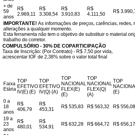
+ de
R$
R$
R$
R$
59
R$ 3.990,
2.969,11
3.308,54
3.910,83
4.111,50
anos
IMPORTANTE!
As informações de preços, carências, redes, r
alterações a qualquer momento.
Esta ferramenta não tem o objetivo de substituir o material o
trabalho do corretor.
COMPULSÓRIO - 30% DE COPARTICIPAÇÃO
Taxa de Inscrição: (Por Contrato) - R$ 7,50 por vida,
acrescentar IOF de 2,38% sobre o valor total final
TOP
TOP
TOP
TOP
TOP
Faixa
NACIONAL
NACIONAL
EFETIVO
EFETIVO
NACIONA
Etária
FLEX(E)
FLEX(Q)
IV(E) (E)
IV(Q) (A)
(E)
(E)
(A)
0 a
R$
R$
18
R$ 535,83
R$ 563,32
R$ 556,0
406,79
453,31
anos
19 a
R$
R$
23
R$ 632,28
R$ 664,72
R$ 656,1
480,01
534,91
anos