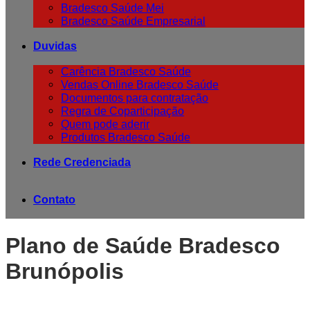
Bradesco Saúde Mei
Bradesco Saúde Empresarial
Duvidas
Carência Bradesco Saúde
Vendas Online Bradesco Saúde
Documentos para contratação
Regra de Coparticipação
Quem pode aderir
Produtos Bradesco Saúde
Rede Credenciada
Contato
Plano de Saúde Bradesco
Brunópolis