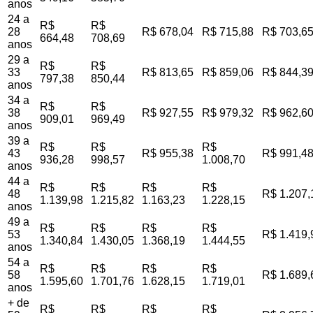
anos
24 a
R$
R$
28
R$ 678,04
R$ 715,88
R$ 703,6
664,48
708,69
anos
29 a
R$
R$
33
R$ 813,65
R$ 859,06
R$ 844,3
797,38
850,44
anos
34 a
R$
R$
38
R$ 927,55
R$ 979,32
R$ 962,6
909,01
969,49
anos
39 a
R$
R$
R$
43
R$ 955,38
R$ 991,4
936,28
998,57
1.008,70
anos
44 a
R$
R$
R$
R$
48
R$ 1.207,
1.139,98
1.215,82
1.163,23
1.228,15
anos
49 a
R$
R$
R$
R$
53
R$ 1.419,
1.340,84
1.430,05
1.368,19
1.444,55
anos
54 a
R$
R$
R$
R$
58
R$ 1.689,
1.595,60
1.701,76
1.628,15
1.719,01
anos
+ de
R$
R$
R$
R$