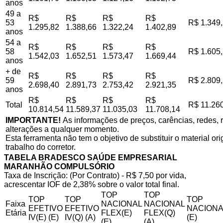
anos
49 a
R$
R$
R$
R$
53
R$ 1.349
1.295,82
1.388,66
1.322,24
1.402,89
anos
54 a
R$
R$
R$
R$
58
R$ 1.605
1.542,03
1.652,51
1.573,47
1.669,44
anos
+ de
R$
R$
R$
R$
59
R$ 2.809
2.698,40
2.891,73
2.753,42
2.921,35
anos
R$
R$
R$
R$
Total
R$ 11.26
10.814,54
11.589,37
11.035,03
11.708,14
IMPORTANTE!
As informações de preços, carências, redes, r
alterações a qualquer momento.
Esta ferramenta não tem o objetivo de substituir o material o
trabalho do corretor.
TABELA BRADESCO SAÚDE EMPRESARIAL
MARANHÃO COMPULSÓRIO
Taxa de Inscrição: (Por Contrato) - R$ 7,50 por vida,
acrescentar IOF de 2,38% sobre o valor total final.
TOP
TOP
TOP
TOP
TOP
Faixa
NACIONAL
NACIONAL
EFETIVO
EFETIVO
NACIONA
Etária
FLEX(E)
FLEX(Q)
IV(E) (E)
IV(Q) (A)
(E)
(E)
(A)