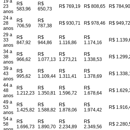
19 a
R$
R$
23
R$ 769,19
R$ 808,65
R$ 784,9
583,96
650,73
anos
24 a
R$
R$
28
R$ 930,71
R$ 978,46
R$ 949,7
706,59
787,38
anos
29 a
R$
R$
R$
R$
33
R$ 1.139,
847,92
944,86
1.116,86
1.174,16
anos
34 a
R$
R$
R$
R$
38
R$ 1.299,
966,62
1.077,13
1.273,21
1.338,53
anos
39 a
R$
R$
R$
R$
43
R$ 1.338,
995,62
1.109,44
1.311,41
1.378,69
anos
44 a
R$
R$
R$
R$
48
R$ 1.629,
1.212,23
1.350,81
1.596,72
1.678,64
anos
49 a
R$
R$
R$
R$
53
R$ 1.916,
1.425,82
1.588,82
1.878,06
1.974,42
anos
54 a
R$
R$
R$
R$
58
R$ 2.280,
1.696,73
1.890,70
2.234,89
2.349,56
anos