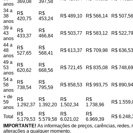
369,08
397,58
anos
34 a
R$
R$
38
R$ 489,10
R$ 566,14
R$ 507,5
420,75
453,24
anos
39 a
R$
R$
43
R$ 503,77
R$ 583,12
R$ 522,7
433,37
466,84
anos
44 a
R$
R$
48
R$ 613,37
R$ 709,98
R$ 636,5
527,65
568,41
anos
49 a
R$
R$
53
R$ 721,45
R$ 835,08
R$ 748,6
620,62
668,56
anos
54 a
R$
R$
58
R$ 858,53
R$ 993,75
R$ 890,9
738,54
795,59
anos
+ de
R$
R$
R$
R$
59
R$ 1.559,
1.292,37
1.392,20
1.502,34
1.738,96
anos
R$
R$
R$
R$
Total
R$ 6.248,
5.179,53
5.579,58
6.021,02
6.969,39
IMPORTANTE!
As informações de preços, carências, redes, r
alterações a qualquer momento.