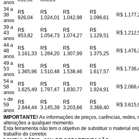
anos
34 a
R$
R$
R$
R$
38
R$ 1.177,
926,04
1.024,01
1.042,98
1.096,61
anos
39 a
R$
R$
R$
R$
43
R$ 1.212,
953,82
1.054,73
1.074,27
1.129,51
anos
44 a
R$
R$
R$
R$
48
R$ 1.476,
1.161,33
1.284,20
1.307,99
1.375,25
anos
49 a
R$
R$
R$
R$
53
R$ 1.736,
1.365,96
1.510,48
1.538,46
1.617,57
anos
54 a
R$
R$
R$
R$
58
R$ 2.066,
1.625,49
1.797,47
1.830,77
1.924,91
anos
+ de
R$
R$
R$
R$
59
R$ 3.615,
2.844,44
3.145,39
3.203,66
3.368,40
anos
IMPORTANTE!
As informações de preços, carências, redes, r
alterações a qualquer momento.
Esta ferramenta não tem o objetivo de substituir o material o
trabalho do corretor.