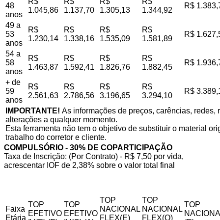
R$
R$
R$
R$
48
R$ 1.383,
1.045,86
1.137,70
1.305,13
1.344,92
anos
49 a
R$
R$
R$
R$
53
R$ 1.627,
1.230,14
1.338,16
1.535,09
1.581,89
anos
54 a
R$
R$
R$
R$
58
R$ 1.936,
1.463,87
1.592,41
1.826,76
1.882,45
anos
+ de
R$
R$
R$
R$
59
R$ 3.389,
2.561,63
2.786,56
3.196,65
3.294,10
anos
IMPORTANTE!
As informações de preços, carências, redes, r
alterações a qualquer momento.
Esta ferramenta não tem o objetivo de substituir o material o
trabalho do corretor e cliente.
COMPULSÓRIO - 30% DE COPARTICIPAÇÃO
Taxa de Inscrição: (Por Contrato) - R$ 7,50 por vida,
acrescentar IOF de 2,38% sobre o valor total final
TOP
TOP
TOP
TOP
TOP
Faixa
NACIONAL
NACIONAL
EFETIVO
EFETIVO
NACIONA
Etária
FLEX(E)
FLEX(Q)