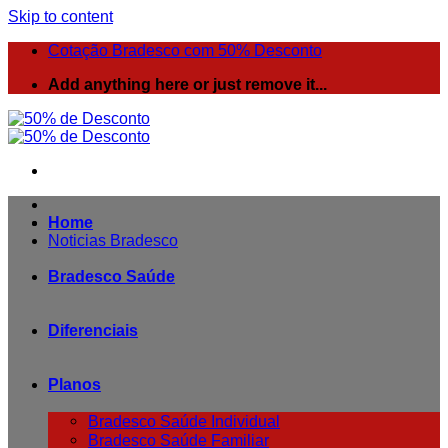
Skip to content
Cotação Bradesco com 50% Desconto
Add anything here or just remove it...
Home
Noticias Bradesco
Bradesco Saúde
Diferenciais
Planos
Bradesco Saúde Individual
Bradesco Saúde Familiar