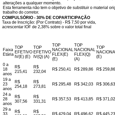
alterações a qualquer momento.
Esta ferramenta não tem o objetivo de substituir o material o
trabalho do corretor.
COMPULSÓRIO - 30% DE COPARTICIPAÇÃO
Taxa de Inscrição: (Por Contrato) - R$ 7,50 por vida,
acrescentar IOF de 2,38% sobre o valor total final
TOP
TOP
TOP
TOP
TOP
Faixa
NACIONAL
NACIONAL
EFETIVO
EFETIVO
NACIONA
Etária
FLEX(E)
FLEX(Q)
IV(E) (E)
IV(Q) (A)
(E)
(E)
(A)
0 a
R$
R$
18
R$ 250,41
R$ 289,86
R$ 259,8
215,41
232,04
anos
19 a
R$
R$
23
R$ 295,48
R$ 342,03
R$ 306,6
254,18
273,81
anos
24 a
R$
R$
28
R$ 357,53
R$ 413,85
R$ 371,0
307,56
331,31
anos
29 a
R$
R$
33
R$ 429,04
R$ 496,62
R$ 445,2