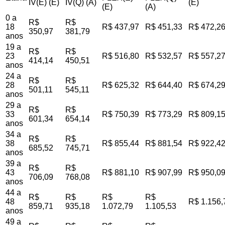
IV(E) (E)
IV(Q) (A)
(E)
(E)
(A)
0 a
R$
R$
18
R$ 437,97
R$ 451,33
R$ 472,2
350,97
381,79
anos
19 a
R$
R$
23
R$ 516,80
R$ 532,57
R$ 557,2
414,14
450,51
anos
24 a
R$
R$
28
R$ 625,32
R$ 644,40
R$ 674,2
501,11
545,11
anos
29 a
R$
R$
33
R$ 750,39
R$ 773,29
R$ 809,1
601,34
654,14
anos
34 a
R$
R$
38
R$ 855,44
R$ 881,54
R$ 922,4
685,52
745,71
anos
39 a
R$
R$
43
R$ 881,10
R$ 907,99
R$ 950,0
706,09
768,08
anos
44 a
R$
R$
R$
R$
48
R$ 1.156,
859,71
935,18
1.072,79
1.105,53
anos
49 a