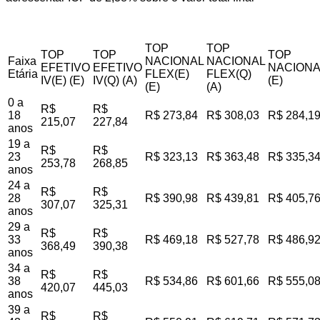
TOP
TOP
TOP
TOP
TOP
Faixa
NACIONAL
NACIONAL
EFETIVO
EFETIVO
NACIONA
Etária
FLEX(E)
FLEX(Q)
IV(E) (E)
IV(Q) (A)
(E)
(E)
(A)
0 a
R$
R$
18
R$ 273,84
R$ 308,03
R$ 284,1
215,07
227,84
anos
19 a
R$
R$
23
R$ 323,13
R$ 363,48
R$ 335,3
253,78
268,85
anos
24 a
R$
R$
28
R$ 390,98
R$ 439,81
R$ 405,7
307,07
325,31
anos
29 a
R$
R$
33
R$ 469,18
R$ 527,78
R$ 486,9
368,49
390,38
anos
34 a
R$
R$
38
R$ 534,86
R$ 601,66
R$ 555,0
420,07
445,03
anos
39 a
R$
R$