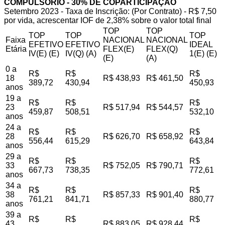
COMPULSÓRIO - 30% DE COPARTICIPAÇÃO
Setembro 2023 - Taxa de Inscrição: (Por Contrato) - R$ 7,50
por vida, acrescentar IOF de 2,38% sobre o valor total final
TOP
TOP
TOP
TOP
TOP
Faixa
NACIONAL
NACIONAL
EFETIVO
EFETIVO
IDEAL
Etária
FLEX(E)
FLEX(Q)
IV(E) (E)
IV(Q) (A)
1(E) (E)
(E)
(A)
0 a
R$
R$
R$
18
R$ 438,93
R$ 461,50
389,72
430,94
450,93
anos
19 a
R$
R$
R$
23
R$ 517,94
R$ 544,57
459,87
508,51
532,10
anos
24 a
R$
R$
R$
28
R$ 626,70
R$ 658,92
556,44
615,29
643,84
anos
29 a
R$
R$
R$
33
R$ 752,05
R$ 790,71
667,73
738,35
772,61
anos
34 a
R$
R$
R$
38
R$ 857,33
R$ 901,40
761,21
841,71
880,77
anos
39 a
R$
R$
R$
43
R$ 883,05
R$ 928,44