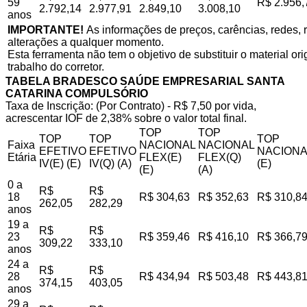
59
R$ 2.956,
2.792,14
2.977,91
2.849,10
3.008,10
anos
IMPORTANTE!
As informações de preços, carências, redes, r
alterações a qualquer momento.
Esta ferramenta não tem o objetivo de substituir o material o
trabalho do corretor.
TABELA BRADESCO SAÚDE EMPRESARIAL SANTA
CATARINA COMPULSÓRIO
Taxa de Inscrição: (Por Contrato) - R$ 7,50 por vida,
acrescentar IOF de 2,38% sobre o valor total final.
TOP
TOP
TOP
TOP
TOP
Faixa
NACIONAL
NACIONAL
EFETIVO
EFETIVO
NACIONA
Etária
FLEX(E)
FLEX(Q)
IV(E) (E)
IV(Q) (A)
(E)
(E)
(A)
0 a
R$
R$
18
R$ 304,63
R$ 352,63
R$ 310,8
262,05
282,29
anos
19 a
R$
R$
23
R$ 359,46
R$ 416,10
R$ 366,7
309,22
333,10
anos
24 a
R$
R$
28
R$ 434,94
R$ 503,48
R$ 443,8
374,15
403,05
anos
29 a