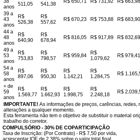
38
R$ 650,71
R$ 731,92
R$ 663,9
511,05
541,38
anos
39 a
R$
R$
43
R$ 670,23
R$ 753,88
R$ 683,9
526,38
557,62
anos
44 a
R$
R$
48
R$ 816,05
R$ 917,89
R$ 832,6
640,90
678,94
anos
49 a
R$
R$
R$
53
R$ 959,84
R$ 979,4
753,83
798,57
1.079,62
anos
54 a
R$
R$
R$
R$
58
R$ 1.165,
897,06
950,30
1.142,21
1.284,75
anos
+ de
R$
R$
R$
R$
59
R$ 2.039,
1.569,77
1.662,93
1.998,75
2.248,18
anos
IMPORTANTE!
As informações de preços, carências, redes, r
alterações a qualquer momento.
Esta ferramenta não tem o objetivo de substituir o material o
trabalho do corretor.
COMPULSÓRIO - 30% DE COPARTICIPAÇÃO
Taxa de Inscrição: (Por Contrato) - R$ 7,50 por vida,
acrescentar IOF de 2,38% sobre o valor total final