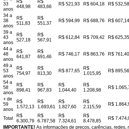
R$
R$
33
R$ 521,93
R$ 604,18
R$ 532,5
448,98
483,66
anos
34 a
R$
R$
38
R$ 594,99
R$ 688,76
R$ 607,1
511,83
551,37
anos
39 a
R$
R$
43
R$ 612,84
R$ 709,42
R$ 625,3
527,18
567,91
anos
44 a
R$
R$
48
R$ 746,17
R$ 863,76
R$ 761,4
641,87
691,46
anos
49 a
R$
R$
R$
53
R$ 877,65
R$ 895,5
754,97
813,30
1.015,95
anos
54 a
R$
R$
R$
R$
58
R$ 1.065,
898,41
967,83
1.044,40
1.208,98
anos
+ de
R$
R$
R$
R$
59
R$ 1.864,
1.572,13
1.693,61
1.827,60
2.115,59
anos
R$
R$
R$
R$
Total
R$ 7.474,
6.300,79
6.787,58
7.324,61
8.478,85
IMPORTANTE!
As informações de preços, carências, redes, r