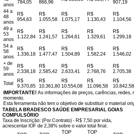
784,05
866,96
907,19
anos
44 a
R$
R$
R$
R$
R$
48
954,63
1.055,58
1.075,17
1.130,43
1.104,56
anos
49 a
R$
R$
R$
R$
R$
53
1.122,84
1.241,57
1.264,61
1.329,61
1.299,18
anos
54 a
R$
R$
R$
R$
R$
58
1.336,18
1.477,47
1.504,89
1.582,24
1.546,02
anos
+ de
R$
R$
R$
R$
R$
59
2.338,18
2.585,42
2.633,41
2.768,76
2.705,38
anos
R$
R$
R$
R$
R$
Total
9.370,85
10.361,80
10.554,08
11.096,58
10.842,58
IMPORTANTE!
As informações de preços, carências, redes, r
momento.
Esta ferramenta não tem o objetivo de substituir o material or
TABELA BRADESCO SAÚDE EMPRESARIAL GOIAS
COMPULSÓRIO
Taxa de Inscrição: (Por Contrato) - R$ 7,50 por vida,
acrescentar IOF de 2,38% sobre o valor total final.
TOP
TOP