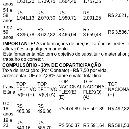
1.631,20
1.739,75
1.664,46
1.757,35
anos
54 a
R$
R$
R$
R$
58
R$ 2.021,
1.941,13
2.070,30
1.980,71
2.091,25
anos
+ de
R$
R$
R$
R$
59
R$ 3.536,
3.396,78
3.622,82
3.466,04
3.659,48
anos
IMPORTANTE!
As informações de preços, carências, redes, r
alterações a qualquer momento.
Esta ferramenta não tem o objetivo de substituir o material o
trabalho do corretor.
COMPULSÓRIO - 30% DE COPARTICIPAÇÃO
Taxa de Inscrição: (Por Contrato) - R$ 7,50 por vida,
acrescentar IOF de 2,38% sobre o valor total final
TOP
TOP
TOP
TOP
TOP
Faixa
NACIONAL
NACIONAL
EFETIVO
EFETIVO
NACIONA
Etária
FLEX(E)
FLEX(Q)
IV(E) (E)
IV(Q) (A)
(E)
(E)
(A)
0 a
R$
R$
18
R$ 474,89
R$ 501,39
R$ 492,8
465,39
496,36
anos
19 a
R$
R$
23
R$ 560,37
R$ 591,64
R$ 581,5
549,16
585,70