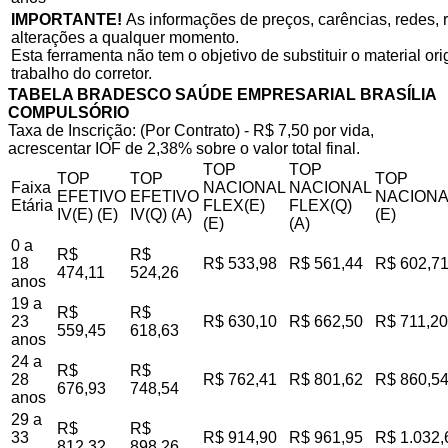
IMPORTANTE!
As informações de preços, carências, redes, r
alterações a qualquer momento.
Esta ferramenta não tem o objetivo de substituir o material o
trabalho do corretor.
TABELA BRADESCO SAÚDE EMPRESARIAL BRASÍLIA
COMPULSÓRIO
Taxa de Inscrição: (Por Contrato) - R$ 7,50 por vida,
acrescentar IOF de 2,38% sobre o valor total final.
TOP
TOP
TOP
TOP
TOP
Faixa
NACIONAL
NACIONAL
EFETIVO
EFETIVO
NACIONA
Etária
FLEX(E)
FLEX(Q)
IV(E) (E)
IV(Q) (A)
(E)
(E)
(A)
0 a
R$
R$
18
R$ 533,98
R$ 561,44
R$ 602,7
474,11
524,26
anos
19 a
R$
R$
23
R$ 630,10
R$ 662,50
R$ 711,20
559,45
618,63
anos
24 a
R$
R$
28
R$ 762,41
R$ 801,62
R$ 860,5
676,93
748,54
anos
29 a
R$
R$
33
R$ 914,90
R$ 961,95
R$ 1.032,
812,32
898,26