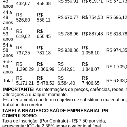
43
R$ 550,91
R$ 619,71
R$ 571,7
432,67
458,38
anos
44 a
R$
R$
48
R$ 670,77
R$ 754,53
R$ 696,1
526,80
558,11
anos
49 a
R$
R$
53
R$ 788,96
R$ 887,48
R$ 818,7
619,62
656,45
anos
54 a
R$
R$
R$
58
R$ 938,86
R$ 974,3
737,35
781,18
1.056,10
anos
+ de
R$
R$
R$
R$
59
R$ 1.705,
1.290,29
1.366,99
1.642,91
1.848,07
anos
R$
R$
R$
R$
Total
R$ 6.833,
5.171,21
5.478,52
6.584,40
7.406,65
IMPORTANTE!
As informações de preços, carências, redes, r
alterações a qualquer momento.
Esta ferramenta não tem o objetivo de substituir o material o
trabalho do corretor.
TABELA BRADESCO SAÚDE EMPRESARIAL PR
COMPULSÓRIO
Taxa de Inscrição: (Por Contrato) - R$ 7,50 por vida,
acrescentar IOF de 2,38% sobre o valor total final.