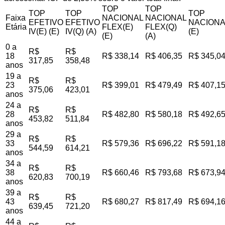
TOP
TOP
TOP
TOP
TOP
Faixa
NACIONAL
NACIONAL
EFETIVO
EFETIVO
NACIONA
Etária
FLEX(E)
FLEX(Q)
IV(E) (E)
IV(Q) (A)
(E)
(E)
(A)
0 a
R$
R$
18
R$ 338,14
R$ 406,35
R$ 345,0
317,85
358,48
anos
19 a
R$
R$
23
R$ 399,01
R$ 479,49
R$ 407,1
375,06
423,01
anos
24 a
R$
R$
28
R$ 482,80
R$ 580,18
R$ 492,6
453,82
511,84
anos
29 a
R$
R$
33
R$ 579,36
R$ 696,22
R$ 591,1
544,59
614,21
anos
34 a
R$
R$
38
R$ 660,46
R$ 793,68
R$ 673,9
620,83
700,19
anos
39 a
R$
R$
43
R$ 680,27
R$ 817,49
R$ 694,1
639,45
721,20
anos
44 a