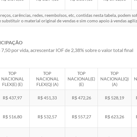
eços, carências, redes, reembolsos, etc, contidas nesta tabela, podem s
 substituir o material original de vendas e sim como apoio à vendas agiliz
ICIPAÇÃO
 7,50 por vida, acrescentar IOF de 2,38% sobre o valor total final
TOP
TOP
TOP
TOP
NACIONAL
NACIONAL
NACIONAL(E)
NACIONAL(Q)
N
FLEX(E) (E)
FLEX(Q) (A)
(E)
(A)
R$ 437,97
R$ 451,33
R$ 472,26
R$ 528,19
R$ 516,80
R$ 532,57
R$ 557,27
R$ 623,26