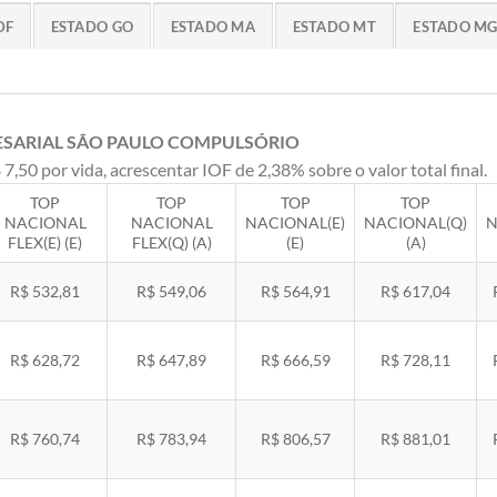
DF
ESTADO GO
ESTADO MA
ESTADO MT
ESTADO M
ESARIAL SÃO PAULO COMPULSÓRIO
 7,50 por vida, acrescentar IOF de 2,38% sobre o valor total final.
TOP
TOP
TOP
TOP
NACIONAL
NACIONAL
NACIONAL(E)
NACIONAL(Q)
N
FLEX(E) (E)
FLEX(Q) (A)
(E)
(A)
R$ 532,81
R$ 549,06
R$ 564,91
R$ 617,04
R$ 628,72
R$ 647,89
R$ 666,59
R$ 728,11
R$ 760,74
R$ 783,94
R$ 806,57
R$ 881,01