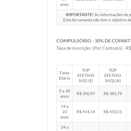
anos
IMPORTANTE!
As informações de pr
Esta ferramenta não tem o objetivo de
COMPULSÓRIO - 30% DE COPART
Taxa de Inscrição: (Por Contrato) - R$
TOP
TOP
Faixa
EFETIVO
EFETIVO
Etária
IV(E) (E)
IV(Q) (A)
0 a 18
R$ 350,97
R$ 381,79
anos
19 a
23
R$ 414,14
R$ 450,51
anos
24 a