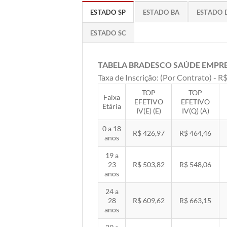
ESTADO SP
ESTADO BA
ESTADO 
ESTADO SC
TABELA BRADESCO SAÚDE EMPR
Taxa de Inscrição: (Por Contrato) - R$
TOP
TOP
Faixa
EFETIVO
EFETIVO
Etária
IV(E) (E)
IV(Q) (A)
0 a 18
R$ 426,97
R$ 464,46
anos
19 a
23
R$ 503,82
R$ 548,06
anos
24 a
28
R$ 609,62
R$ 663,15
anos